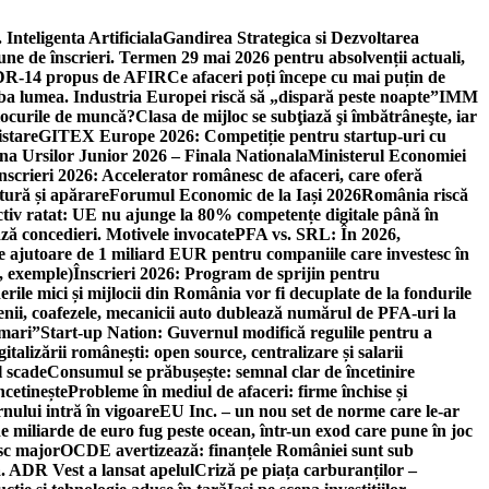
 Inteligenta Artificiala
Gandirea Strategica si Dezvoltarea
une de înscrieri. Termen 29 mai 2026 pentru absolvenții actuali,
 DR-14 propus de AFIR
Ce afaceri poți începe cu mai puțin de
mba lumea. Industria Europei riscă să „dispară peste noapte”
IMM
 locurile de muncă?
Clasa de mijloc se subţiază şi îmbătrâneşte, iar
istare
GITEX Europe 2026: Competiție pentru startup-uri cu
na Ursilor Junior 2026 – Finala Nationala
Ministerul Economiei
nscrieri 2026: Accelerator românesc de afaceri, care oferă
tură și apărare
Forumul Economic de la Iași 2026
România riscă
tiv ratat: UE nu ajunge la 80% competențe digitale până în
ă concedieri. Motivele invocate
PFA vs. SRL: În 2026,
 ajutoare de 1 miliard EUR pentru companiile care investesc în
, exemple)
Înscrieri 2026: Program de sprijin pentru
erile mici și mijlocii din România vor fi decuplate de la fondurile
ricienii, coafezele, mecanicii auto dublează numărul de PFA-uri la
 mari”
Start-up Nation: Guvernul modifică regulile pentru a
gitalizării românești: open source, centralizare și salarii
l scade
Consumul se prăbușește: semnal clar de încetinire
ncetinește
Probleme în mediul de afaceri: firme închise și
nului intră în vigoare
EU Inc. – un nou set de norme care le-ar
e miliarde de euro fug peste ocean, într-un exod care pune în joc
sc major
OCDE avertizează: finanțele României sunt sub
. ADR Vest a lansat apelul
Criză pe piața carburanților –