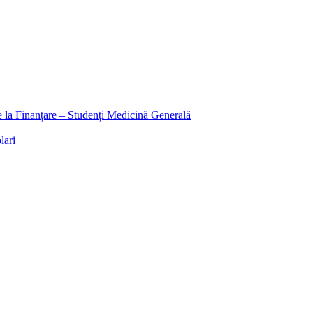
ee la Finanțare – Studenți Medicină Generală
lari