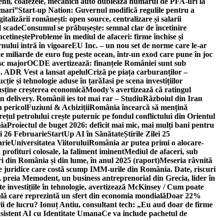
ricienii, coafezele, mecanicii auto dublează numărul de PFA-uri la
 mari”
Start-up Nation: Guvernul modifică regulile pentru a
gitalizării românești: open source, centralizare și salarii
l scade
Consumul se prăbușește: semnal clar de încetinire
ncetinește
Probleme în mediul de afaceri: firme închise și
nului intră în vigoare
EU Inc. – un nou set de norme care le-ar
e miliarde de euro fug peste ocean, într-un exod care pune în joc
sc major
OCDE avertizează: finanțele României sunt sub
. ADR Vest a lansat apelul
Criză pe piața carburanților –
ție și tehnologie aduse în țară
Iasi pe scena investițiilor
usține creșterea economică
Moody’s avertizează că ratingul
n delivery. Românii ies tot mai rar – Studiu
Războiul din Iran
n pericol
Fuziuni & Achiziții
România încearcă să mențină
rețul petrolului crește puternic pe fondul conflictului din Orientul
ia
Proiectul de buget 2026: deficit mai mic, mai mulți bani pentru
lei 26 Februarie
StartUp AI în Sănătate
Știrile Zilei 25
arie
Universitatea Viitorului
România ar putea primi o alocare-
profituri colosale, la faliment iminent
Mediul de afaceri, sub
i din România și din lume, în anul 2025 (raport)
Meseria râvnită
le juridice care costă scump IMM-urile din România. Date, riscuri
 preia Memodent, un business antreprenorial din Grecia, lider în
 investițiile în tehnologie, avertizează McKinsey / Cum poate
ală care reprezintă un sfert din economia mondială
Doar 22%
i de lucru? Ionuț Antiu, consultant tech: „Eu aud doar de firme
sistent AI cu Identitate Umana
Ce va include pachetul de