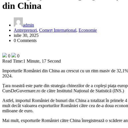
din China
admin
Antreprenori
,
Comerț Internațional
,
Economie
iulie 30, 2025
0 Comments
0
0
Read Time:
1 Minute, 17 Second
Importurile României din China au crescut cu un ritm masiv de 32,1% 
2024.
Țara noastră este parte din strategia chinezilor de a copleși piața euro
CursDeGuvernare.ro de către Institutul Național de Statistică (INS.)
Astfel, importul României de bunuri din China a totalizat în primele 
mult decât valoarea exporturilor României către cea de-a doua economie
milioane de euro.
Mai mult, exporturile României către China înregistrează o scădere a