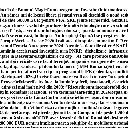
incolo de Butonul Magic
Cum atragem un Investitor
Informatica vs.
Au rămas mii de locuri libere și statul vrea să deschidă o nouă sesi
 de câte 50.000 EUR pentru PFA, SRL și alte ferme mici. Ghidul
a „șoc chinez”: valul de produse de înaltă tehnologie care va schi
 şi IT-işti, a venit rândul inginerilor să-şi piardă în număr mare
cială se erodează, în timp ce Anthropic şi OpenAI se pregătesc de l
 Europe Week – Brasov 2026
Realitatea din spatele muncii în IT
Are
ogramul Femeia Antreprenor 2024. Atenție la datoriile către ANAF
Î
omânia accelerează investițiile prin PNRR: digitalizare, infrastruc
nțare la Dezvoltare
Digitalizare cu cap – AI care produce bani
Obiec
audit și deciziile care fac diferența
Companiile europene declanșeaz
rizată, după scăderea plafonului la micro (IMM România)
Schemă de
 bani pentru afaceri verzi prin programul LIFE (calendar, condiții
 Startup-uri 2026
„Un risc foarte mare va fi acela în care întreprind
i Provocări
Meseriile ies încet la lumină: şoferii, instalatorii, elect
 atins cel mai înalt nivel din 2008: “Riscurile sunt inconfortabil de
iți în România! Războiul se va termina
Marketing in 2026
Rețeta di
ws şi să treacă la Linux
Carburanții se ieftinesc ușor, dar consumu
tica influențează economia
Veniturile statului cresc, dar economia î
că
Fondatori din Viitor
Criza carburanților continuă: măsurile guver
48 de ore
Europa îşi pierde giganţii tech: Companii de peste 1.200 d
formanță și oameni
OCDE avertizează: deficitul României devine ri
a 200.000 EUR pentru implementarea soluțiilor de mobilitate urbană