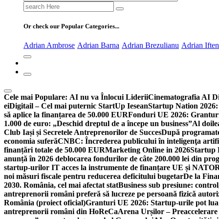
Search
for:
Or check our Popular Categories...
Adrian Ambrose
Adrian Barna
Adrian Brezulianu
Adrian Ifte
Cele mai Populare:
AI nu va Înlocui Liderii
Cinematografia AI D
ei
Digitail – Cel mai puternic StartUp Iesean
Startup Nation 2026: 
să aplice la finanțarea de 50.000 EUR
Fonduri UE 2026: Granturi
1.000 de euro: „Deschid dreptul de a începe un business”
Al doile
Club Iași și Secretele Antreprenorilor de Succes
După programatori
economia suferă
CNBC: Încrederea publicului în inteligenţa artifi
finanțări totale de 50.000 EUR
Marketing Online in 2026
Startup
anunță în 2026 deblocarea fondurilor de câte 200.000 lei din pr
startup-urilor IT acces la instrumente de finanțare UE și NATO
R
noi măsuri fiscale pentru reducerea deficitului bugetar
De la Fina
2030. România, cel mai afectat stat
Business sub presiune: control, 
antreprenorii români preferă să lucreze pe persoană fizică auto
România (proiect oficial)
Granturi UE 2026: Startup-urile pot lua
antreprenorii români din HoReCa
Arena Urșilor – Preaccelerare