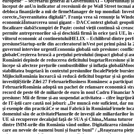
europene” – secretarul general al Guvernului
AI – Oportunități ș
început de an
Un indicator al recesiunii de pe Wall Street tocmai a
debloca finanțările a mii de firme
Manager de top mondial: Invest
corecte
„Suveranitatea digitală”. Franţa vrea să renunţe la Windo
economică
Întoarcerea unui gigant – DAC
Context global: geopoli
fiscalizare slabă
Scumpiri de Paște: costul vieții continuă să creas
permite antreprenorilor să-și deschidă firmă în orice țară UE, în 
viitorul economic al continentului
HELIX – Echilibrul dintre per
presiune
Startup-urile din acceleratorul inVest pot primi până l
guvernul intervine urgent
Economia globală sub presiune: conflicte
globale
Creșterea bruscă a prețului petrolului (impact global și 
României depinde de reducerea deficitului bugetar
Recesiune și î
începe să afecteze prețurile combustibililor și inflația globală
Moody
stabilitatea bugetară în contextul presiunilor fiscale
Piețele bursie
Mijlociu
România încearcă să reducă deficitul bugetar și să gestio
investiții
Știrile Zilei 27 Februarie
Business Românesc a participat
Februarie
România adoptă un pachet de relansare economică strat
record de peste 60 de miliarde de euro în noul Cadru Financiar
presiune: Mii de firme și-au suspendat activitatea – cifre îngrijo
de IT-iștii care caută noi joburi: „De muncă este suficient, dar nu
și exemple din practică
Ce se mai Fabrică în România
Firmele loc
domeniul său de activitate
Planurile de invesţii ale miliardarilor î
UE să recupereze decalajul față de SUA și China
„Mama tuturor a
dintre IMM-urile din România vând online. Digitalizarea rămâne b
care au nevoie de oameni buni și foarte buni” / „Reașezarea pieț