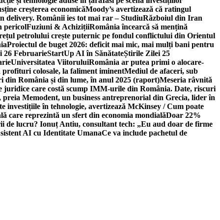
ție și tehnologie aduse în țară
Iasi pe scena investițiilor
usține creșterea economică
Moody’s avertizează că ratingul
n delivery. Românii ies tot mai rar – Studiu
Războiul din Iran
n pericol
Fuziuni & Achiziții
România încearcă să mențină
rețul petrolului crește puternic pe fondul conflictului din Orientul
ia
Proiectul de buget 2026: deficit mai mic, mai mulți bani pentru
lei 26 Februarie
StartUp AI în Sănătate
Știrile Zilei 25
arie
Universitatea Viitorului
România ar putea primi o alocare-
profituri colosale, la faliment iminent
Mediul de afaceri, sub
i din România și din lume, în anul 2025 (raport)
Meseria râvnită
le juridice care costă scump IMM-urile din România. Date, riscuri
 preia Memodent, un business antreprenorial din Grecia, lider în
 investițiile în tehnologie, avertizează McKinsey / Cum poate
ală care reprezintă un sfert din economia mondială
Doar 22%
i de lucru? Ionuț Antiu, consultant tech: „Eu aud doar de firme
sistent AI cu Identitate Umana
Ce va include pachetul de