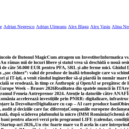
ne
Adrian Negrescu
Adrian Ulmeanu
Alex Blaga
Alex Vasiu
Alina Ne
incolo de Butonul Magic
Cum atragem un Investitor
Informatica vs.
Au rămas mii de locuri libere și statul vrea să deschidă o nouă sesi
 de câte 50.000 EUR pentru PFA, SRL și alte ferme mici. Ghidul
a „șoc chinez”: valul de produse de înaltă tehnologie care va schi
 şi IT-işti, a venit rândul inginerilor să-şi piardă în număr mare
cială se erodează, în timp ce Anthropic şi OpenAI se pregătesc de l
 Europe Week – Brasov 2026
Realitatea din spatele muncii în IT
Are
ogramul Femeia Antreprenor 2024. Atenție la datoriile către ANAF
Î
omânia accelerează investițiile prin PNRR: digitalizare, infrastruc
nțare la Dezvoltare
Digitalizare cu cap – AI care produce bani
Obiec
audit și deciziile care fac diferența
Companiile europene declanșeaz
rizată, după scăderea plafonului la micro (IMM România)
Schemă de
 bani pentru afaceri verzi prin programul LIFE (calendar, condiții
 Startup-uri 2026
„Un risc foarte mare va fi acela în care întreprind