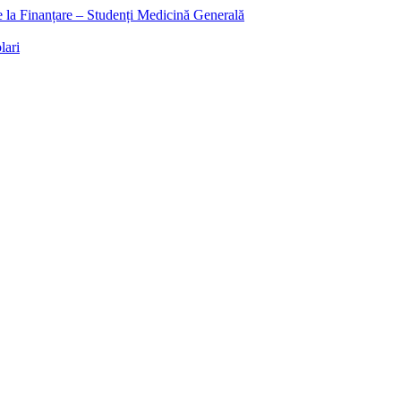
ee la Finanțare – Studenți Medicină Generală
lari