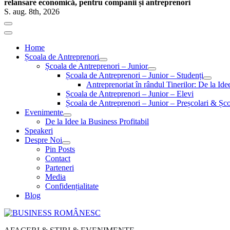
relansare economică, pentru companii și antreprenori
S. aug. 8th, 2026
Home
Școala de Antreprenori
Școala de Antreprenori – Junior
Școala de Antreprenori – Junior – Studenți
Antreprenoriat în rândul Tinerilor: De la Id
Școala de Antreprenori – Junior – Elevi
Școala de Antreprenori – Junior – Preșcolari & Șco
Evenimente
De la Idee la Business Profitabil
Speakeri
Despre Noi
Pin Posts
Contact
Parteneri
Media
Confidențialitate
Blog