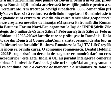
 și inflație
România bate palma cu Bavaria pentru investiții: produc
asupra României)
România accelerează investițiile publice pentru a s
n restaurante. Am trecut pe covrigi și patiserie, 80% comandăm pri
’s avertizează că reducerea deficitului bugetar al României este î
re globale sunt extrem de volatile din cauza tensiunilor geopolitice
P
neze creșterea nevoilor de finanțare
Mișcarea Patronală din Roman
 la Business Forum Nord-Est, organizat la Iași de UNPR
Știrile Zi
egic de 5 miliarde €
Știrile Zilei 24 Februarie
Știrile Zilei 23 Febru
 Multianual 2028-2034
Afacerile care se prăbușesc în România. De la 
rătoare din Registrul Comerțului
Cum a arătat peisajul de startup-ur
 în birouri confortabile”
Business Românesc la Iași TV Life
Greșeli
ale încep să prindă curaj. O companie românească, Dental Holding,
n 2026
Europa riscă un deceniu de stagnare economică dacă nu crește
cordurilor” este gata. India și UE au parafat înțelegerea comerci
locată la nivel de Facebook și site-uri simple
Mai au programatori
ei va continua. Nu e o corecție de moment, e o schimbare de fond”
A