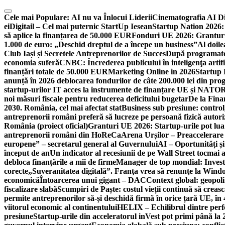
Skip
to
Cele mai Populare:
AI nu va Înlocui Liderii
Cinematografia AI D
content
ei
Digitail – Cel mai puternic StartUp Iesean
Startup Nation 2026: 
să aplice la finanțarea de 50.000 EUR
Fonduri UE 2026: Granturi
1.000 de euro: „Deschid dreptul de a începe un business”
Al doile
Club Iași și Secretele Antreprenorilor de Succes
După programatori
economia suferă
CNBC: Încrederea publicului în inteligenţa artifi
finanțări totale de 50.000 EUR
Marketing Online in 2026
Startup
anunță în 2026 deblocarea fondurilor de câte 200.000 lei din pr
startup-urilor IT acces la instrumente de finanțare UE și NATO
R
noi măsuri fiscale pentru reducerea deficitului bugetar
De la Fina
2030. România, cel mai afectat stat
Business sub presiune: control, 
antreprenorii români preferă să lucreze pe persoană fizică auto
România (proiect oficial)
Granturi UE 2026: Startup-urile pot lua
antreprenorii români din HoReCa
Arena Urșilor – Preaccelerare
europene” – secretarul general al Guvernului
AI – Oportunități ș
început de an
Un indicator al recesiunii de pe Wall Street tocmai a
debloca finanțările a mii de firme
Manager de top mondial: Invest
corecte
„Suveranitatea digitală”. Franţa vrea să renunţe la Windo
economică
Întoarcerea unui gigant – DAC
Context global: geopoli
fiscalizare slabă
Scumpiri de Paște: costul vieții continuă să creas
permite antreprenorilor să-și deschidă firmă în orice țară UE, în 
viitorul economic al continentului
HELIX – Echilibrul dintre per
presiune
Startup-urile din acceleratorul inVest pot primi până l