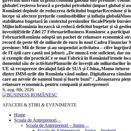
guvernul intervine urgent
Economia globală sub presiune: conflicte
globale
Creșterea bruscă a prețului petrolului (impact global și 
României depinde de reducerea deficitului bugetar
Recesiune și î
începe să afecteze prețurile combustibililor și inflația globală
Moody
stabilitatea bugetară în contextul presiunilor fiscale
Piețele bursie
Mijlociu
România încearcă să reducă deficitul bugetar și să gestio
investiții
Știrile Zilei 27 Februarie
Business Românesc a participat
Februarie
România adoptă un pachet de relansare economică strat
record de peste 60 de miliarde de euro în noul Cadru Financiar
presiune: Mii de firme și-au suspendat activitatea – cifre îngrijo
de IT-iștii care caută noi joburi: „De muncă este suficient, dar nu
și exemple din practică
Ce se mai Fabrică în România
Firmele loc
domeniul său de activitate
Planurile de invesţii ale miliardarilor î
UE să recupereze decalajul față de SUA și China
„Mama tuturor a
dintre IMM-urile din România vând online. Digitalizarea rămâne b
care au nevoie de oameni buni și foarte buni” / „Reașezarea pieț
relansare economică, pentru companii și antreprenori
S. aug. 8th, 2026
AFACERI & ȘTIRI & EVENIMENTE
Home
Școala de Antreprenori
Școala de Antreprenori – Junior
Școala de Antreprenori – Junior – Studenți