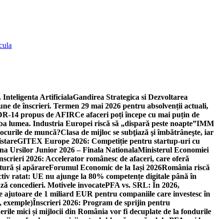
cula
 Inteligenta Artificiala
Gandirea Strategica si Dezvoltarea
une de înscrieri. Termen 29 mai 2026 pentru absolvenții actuali,
 DR-14 propus de AFIR
Ce afaceri poți începe cu mai puțin de
mba lumea. Industria Europei riscă să „dispară peste noapte”
IMM
 locurile de muncă?
Clasa de mijloc se subţiază şi îmbătrâneşte, iar
istare
GITEX Europe 2026: Competiție pentru startup-uri cu
na Ursilor Junior 2026 – Finala Nationala
Ministerul Economiei
nscrieri 2026: Accelerator românesc de afaceri, care oferă
tură și apărare
Forumul Economic de la Iași 2026
România riscă
tiv ratat: UE nu ajunge la 80% competențe digitale până în
ă concedieri. Motivele invocate
PFA vs. SRL: În 2026,
 ajutoare de 1 miliard EUR pentru companiile care investesc în
, exemple)
Înscrieri 2026: Program de sprijin pentru
erile mici și mijlocii din România vor fi decuplate de la fondurile