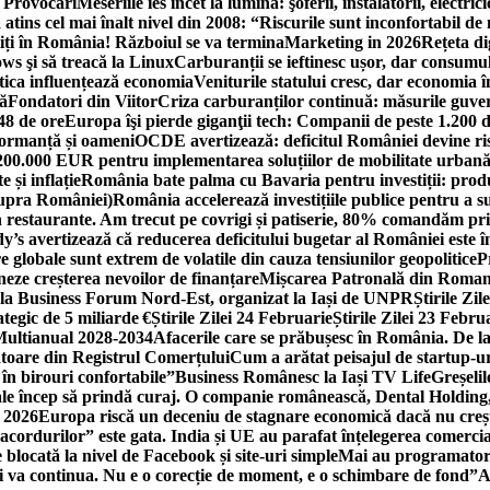
i Provocări
Meseriile ies încet la lumină: şoferii, instalatorii, elect
 atins cel mai înalt nivel din 2008: “Riscurile sunt inconfortabil de
iți în România! Războiul se va termina
Marketing in 2026
Rețeta di
ws şi să treacă la Linux
Carburanții se ieftinesc ușor, dar consumu
tica influențează economia
Veniturile statului cresc, dar economia î
că
Fondatori din Viitor
Criza carburanților continuă: măsurile guver
48 de ore
Europa îşi pierde giganţii tech: Companii de peste 1.200 d
formanță și oameni
OCDE avertizează: deficitul României devine ri
a 200.000 EUR pentru implementarea soluțiilor de mobilitate urbană
 și inflație
România bate palma cu Bavaria pentru investiții: produc
asupra României)
România accelerează investițiile publice pentru a s
n restaurante. Am trecut pe covrigi și patiserie, 80% comandăm pri
’s avertizează că reducerea deficitului bugetar al României este î
re globale sunt extrem de volatile din cauza tensiunilor geopolitice
P
neze creșterea nevoilor de finanțare
Mișcarea Patronală din Roman
 la Business Forum Nord-Est, organizat la Iași de UNPR
Știrile Zi
egic de 5 miliarde €
Știrile Zilei 24 Februarie
Știrile Zilei 23 Febru
 Multianual 2028-2034
Afacerile care se prăbușesc în România. De la 
rătoare din Registrul Comerțului
Cum a arătat peisajul de startup-ur
 în birouri confortabile”
Business Românesc la Iași TV Life
Greșeli
ale încep să prindă curaj. O companie românească, Dental Holding,
n 2026
Europa riscă un deceniu de stagnare economică dacă nu crește
cordurilor” este gata. India și UE au parafat înțelegerea comerci
locată la nivel de Facebook și site-uri simple
Mai au programatori
ei va continua. Nu e o corecție de moment, e o schimbare de fond”
A