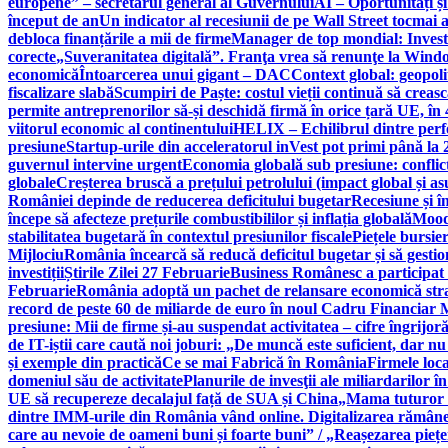
europene” – secretarul general al Guvernului
AI – Oportunități ș
început de an
Un indicator al recesiunii de pe Wall Street tocmai a
debloca finanțările a mii de firme
Manager de top mondial: Invest
corecte
„Suveranitatea digitală”. Franţa vrea să renunţe la Windo
economică
Întoarcerea unui gigant – DAC
Context global: geopoli
fiscalizare slabă
Scumpiri de Paște: costul vieții continuă să creas
permite antreprenorilor să-și deschidă firmă în orice țară UE, în 
viitorul economic al continentului
HELIX – Echilibrul dintre per
presiune
Startup-urile din acceleratorul inVest pot primi până l
guvernul intervine urgent
Economia globală sub presiune: conflicte
globale
Creșterea bruscă a prețului petrolului (impact global și 
României depinde de reducerea deficitului bugetar
Recesiune și î
începe să afecteze prețurile combustibililor și inflația globală
Moody
stabilitatea bugetară în contextul presiunilor fiscale
Piețele bursie
Mijlociu
România încearcă să reducă deficitul bugetar și să gestio
investiții
Știrile Zilei 27 Februarie
Business Românesc a participat
Februarie
România adoptă un pachet de relansare economică strat
record de peste 60 de miliarde de euro în noul Cadru Financiar
presiune: Mii de firme și-au suspendat activitatea – cifre îngrijo
de IT-iștii care caută noi joburi: „De muncă este suficient, dar nu
și exemple din practică
Ce se mai Fabrică în România
Firmele loc
domeniul său de activitate
Planurile de invesţii ale miliardarilor î
UE să recupereze decalajul față de SUA și China
„Mama tuturor a
dintre IMM-urile din România vând online. Digitalizarea rămâne b
care au nevoie de oameni buni și foarte buni” / „Reașezarea pieț