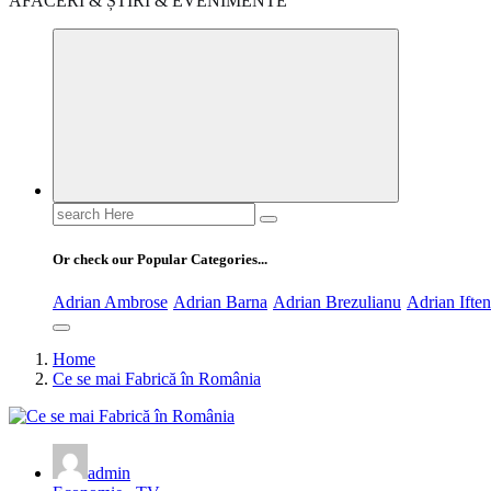
AFACERI & ȘTIRI & EVENIMENTE
Search
for:
Or check our Popular Categories...
Adrian Ambrose
Adrian Barna
Adrian Brezulianu
Adrian Ifte
Home
Ce se mai Fabrică în România
admin