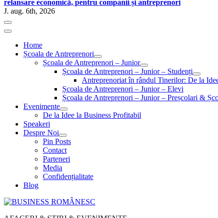
relansare economică, pentru companii și antreprenori
J. aug. 6th, 2026
Home
Școala de Antreprenori
Școala de Antreprenori – Junior
Școala de Antreprenori – Junior – Studenți
Antreprenoriat în rândul Tinerilor: De la Id
Școala de Antreprenori – Junior – Elevi
Școala de Antreprenori – Junior – Preșcolari & Șco
Evenimente
De la Idee la Business Profitabil
Speakeri
Despre Noi
Pin Posts
Contact
Parteneri
Media
Confidențialitate
Blog