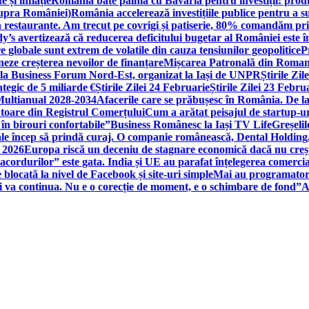
 și inflație
România bate palma cu Bavaria pentru investiții: produc
asupra României)
România accelerează investițiile publice pentru a s
n restaurante. Am trecut pe covrigi și patiserie, 80% comandăm pri
’s avertizează că reducerea deficitului bugetar al României este î
re globale sunt extrem de volatile din cauza tensiunilor geopolitice
P
neze creșterea nevoilor de finanțare
Mișcarea Patronală din Roman
 la Business Forum Nord-Est, organizat la Iași de UNPR
Știrile Zi
egic de 5 miliarde €
Știrile Zilei 24 Februarie
Știrile Zilei 23 Febru
 Multianual 2028-2034
Afacerile care se prăbușesc în România. De la 
rătoare din Registrul Comerțului
Cum a arătat peisajul de startup-ur
 în birouri confortabile”
Business Românesc la Iași TV Life
Greșeli
ale încep să prindă curaj. O companie românească, Dental Holding,
n 2026
Europa riscă un deceniu de stagnare economică dacă nu crește
cordurilor” este gata. India și UE au parafat înțelegerea comerci
locată la nivel de Facebook și site-uri simple
Mai au programatori
ei va continua. Nu e o corecție de moment, e o schimbare de fond”
A