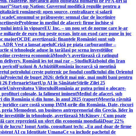
ricienii, coafezele, mecanicii auto dublează numărul de PFA-uri la
 mari”
Start-up Nation: Guvernul modifică regulile pentru a
gitalizării românești: open source, centralizare și salarii
l scade
Consumul se prăbușește: semnal clar de încetinire
ncetinește
Probleme în mediul de afaceri: firme închise și
nului intră în vigoare
EU Inc. – un nou set de norme care le-ar
e miliarde de euro fug peste ocean, într-un exod care pune în joc
sc major
OCDE avertizează: finanțele României sunt sub
. ADR Vest a lansat apelul
Criză pe piața carburanților –
ție și tehnologie aduse în țară
Iasi pe scena investițiilor
usține creșterea economică
Moody’s avertizează că ratingul
n delivery. Românii ies tot mai rar – Studiu
Războiul din Iran
n pericol
Fuziuni & Achiziții
România încearcă să mențină
rețul petrolului crește puternic pe fondul conflictului din Orientul
ia
Proiectul de buget 2026: deficit mai mic, mai mulți bani pentru
lei 26 Februarie
StartUp AI în Sănătate
Știrile Zilei 25
arie
Universitatea Viitorului
România ar putea primi o alocare-
profituri colosale, la faliment iminent
Mediul de afaceri, sub
i din România și din lume, în anul 2025 (raport)
Meseria râvnită
le juridice care costă scump IMM-urile din România. Date, riscuri
 preia Memodent, un business antreprenorial din Grecia, lider în
 investițiile în tehnologie, avertizează McKinsey / Cum poate
ală care reprezintă un sfert din economia mondială
Doar 22%
i de lucru? Ionuț Antiu, consultant tech: „Eu aud doar de firme
sistent AI cu Identitate Umana
Ce va include pachetul de