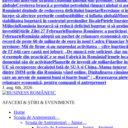
guvernul intervine urgent
Economia globală sub presiune: conflicte
globale
Creșterea bruscă a prețului petrolului (impact global și 
României depinde de reducerea deficitului bugetar
Recesiune și î
începe să afecteze prețurile combustibililor și inflația globală
Moody
stabilitatea bugetară în contextul presiunilor fiscale
Piețele bursie
Mijlociu
România încearcă să reducă deficitul bugetar și să gestio
investiții
Știrile Zilei 27 Februarie
Business Românesc a participat
Februarie
România adoptă un pachet de relansare economică strat
record de peste 60 de miliarde de euro în noul Cadru Financiar
presiune: Mii de firme și-au suspendat activitatea – cifre îngrijo
de IT-iștii care caută noi joburi: „De muncă este suficient, dar nu
și exemple din practică
Ce se mai Fabrică în România
Firmele loc
domeniul său de activitate
Planurile de invesţii ale miliardarilor î
UE să recupereze decalajul față de SUA și China
„Mama tuturor a
dintre IMM-urile din România vând online. Digitalizarea rămâne b
care au nevoie de oameni buni și foarte buni” / „Reașezarea pieț
relansare economică, pentru companii și antreprenori
J. aug. 6th, 2026
AFACERI & ȘTIRI & EVENIMENTE
Home
Școala de Antreprenori
Școala de Antreprenori – Junior
Școala de Antreprenori – Junior – Studenți