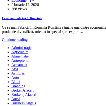
Economie
,
TV
februarie 12, 2026
268 views
Ce se mai Fabrică în România
Ce se mai Fabrică în România România rămâne una dintre economiile in
producție diversificat, orientat în special spre export.…
Continue reading
Administrație
Agricultură
Alimentație
Antreprenori
Armament
Artă
Asigurări
Auto
Bănci
Branding
Broker Afaceri
Brokeraj Afaceri
Bursă
Business Angels