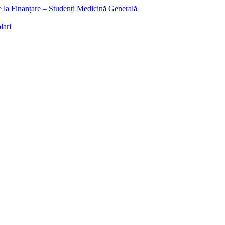
ee la Finanțare – Studenți Medicină Generală
lari