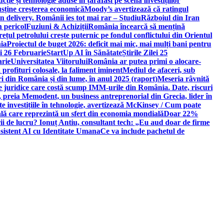
ție și tehnologie aduse în țară
Iasi pe scena investițiilor
usține creșterea economică
Moody’s avertizează că ratingul
n delivery. Românii ies tot mai rar – Studiu
Războiul din Iran
n pericol
Fuziuni & Achiziții
România încearcă să mențină
rețul petrolului crește puternic pe fondul conflictului din Orientul
ia
Proiectul de buget 2026: deficit mai mic, mai mulți bani pentru
lei 26 Februarie
StartUp AI în Sănătate
Știrile Zilei 25
arie
Universitatea Viitorului
România ar putea primi o alocare-
profituri colosale, la faliment iminent
Mediul de afaceri, sub
i din România și din lume, în anul 2025 (raport)
Meseria râvnită
le juridice care costă scump IMM-urile din România. Date, riscuri
 preia Memodent, un business antreprenorial din Grecia, lider în
 investițiile în tehnologie, avertizează McKinsey / Cum poate
ală care reprezintă un sfert din economia mondială
Doar 22%
i de lucru? Ionuț Antiu, consultant tech: „Eu aud doar de firme
sistent AI cu Identitate Umana
Ce va include pachetul de