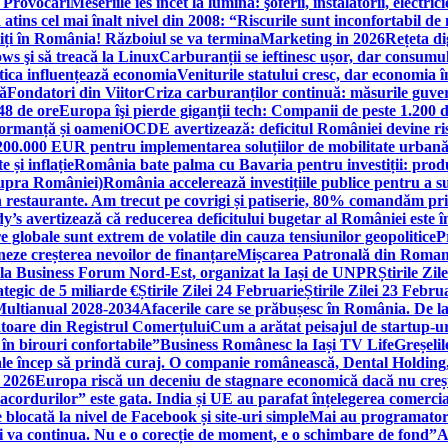
i Provocări
Meseriile ies încet la lumină: şoferii, instalatorii, elect
 atins cel mai înalt nivel din 2008: “Riscurile sunt inconfortabil de
iți în România! Războiul se va termina
Marketing in 2026
Rețeta di
ws şi să treacă la Linux
Carburanții se ieftinesc ușor, dar consumu
tica influențează economia
Veniturile statului cresc, dar economia î
că
Fondatori din Viitor
Criza carburanților continuă: măsurile guver
48 de ore
Europa îşi pierde giganţii tech: Companii de peste 1.200 d
formanță și oameni
OCDE avertizează: deficitul României devine ri
a 200.000 EUR pentru implementarea soluțiilor de mobilitate urbană
 și inflație
România bate palma cu Bavaria pentru investiții: produc
asupra României)
România accelerează investițiile publice pentru a s
n restaurante. Am trecut pe covrigi și patiserie, 80% comandăm pri
’s avertizează că reducerea deficitului bugetar al României este î
re globale sunt extrem de volatile din cauza tensiunilor geopolitice
P
neze creșterea nevoilor de finanțare
Mișcarea Patronală din Roman
 la Business Forum Nord-Est, organizat la Iași de UNPR
Știrile Zi
egic de 5 miliarde €
Știrile Zilei 24 Februarie
Știrile Zilei 23 Febru
 Multianual 2028-2034
Afacerile care se prăbușesc în România. De la 
rătoare din Registrul Comerțului
Cum a arătat peisajul de startup-ur
 în birouri confortabile”
Business Românesc la Iași TV Life
Greșeli
ale încep să prindă curaj. O companie românească, Dental Holding,
n 2026
Europa riscă un deceniu de stagnare economică dacă nu crește
cordurilor” este gata. India și UE au parafat înțelegerea comerci
locată la nivel de Facebook și site-uri simple
Mai au programatori
ei va continua. Nu e o corecție de moment, e o schimbare de fond”
A