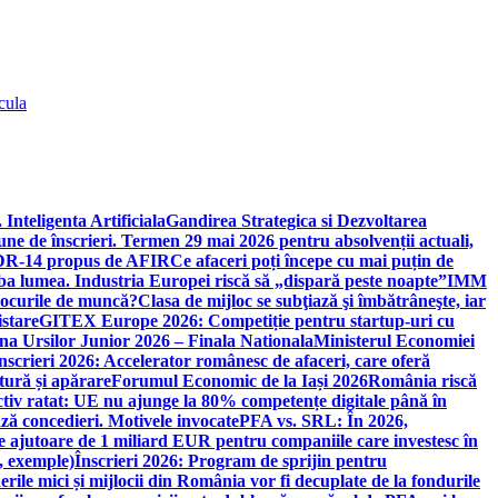
cula
 Inteligenta Artificiala
Gandirea Strategica si Dezvoltarea
une de înscrieri. Termen 29 mai 2026 pentru absolvenții actuali,
 DR-14 propus de AFIR
Ce afaceri poți începe cu mai puțin de
mba lumea. Industria Europei riscă să „dispară peste noapte”
IMM
 locurile de muncă?
Clasa de mijloc se subţiază şi îmbătrâneşte, iar
istare
GITEX Europe 2026: Competiție pentru startup-uri cu
na Ursilor Junior 2026 – Finala Nationala
Ministerul Economiei
nscrieri 2026: Accelerator românesc de afaceri, care oferă
tură și apărare
Forumul Economic de la Iași 2026
România riscă
tiv ratat: UE nu ajunge la 80% competențe digitale până în
ă concedieri. Motivele invocate
PFA vs. SRL: În 2026,
 ajutoare de 1 miliard EUR pentru companiile care investesc în
, exemple)
Înscrieri 2026: Program de sprijin pentru
erile mici și mijlocii din România vor fi decuplate de la fondurile