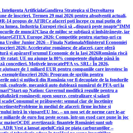
 Inteligenta Artificiala
Gandirea Strategica si Dezvoltarea
une de înscrieri. Termen 29 mai 2026 pentru absolvenții actuali,
 DR-14 propus de AFIR
Ce afaceri poți începe cu mai puțin de
mba lumea. Industria Europei riscă să „dispară peste noapte”
IMM
 locurile de muncă?
Clasa de mijloc se subţiază şi îmbătrâneşte, iar
istare
GITEX Europe 2026: Competiție pentru startup-uri cu
na Ursilor Junior 2026 – Finala Nationala
Ministerul Economiei
nscrieri 2026: Accelerator românesc de afaceri, care oferă
tură și apărare
Forumul Economic de la Iași 2026
România riscă
tiv ratat: UE nu ajunge la 80% competențe digitale până în
ă concedieri. Motivele invocate
PFA vs. SRL: În 2026,
 ajutoare de 1 miliard EUR pentru companiile care investesc în
, exemple)
Înscrieri 2026: Program de sprijin pentru
erile mici și mijlocii din România vor fi decuplate de la fondurile
ricienii, coafezele, mecanicii auto dublează numărul de PFA-uri la
 mari”
Start-up Nation: Guvernul modifică regulile pentru a
gitalizării românești: open source, centralizare și salarii
l scade
Consumul se prăbușește: semnal clar de încetinire
ncetinește
Probleme în mediul de afaceri: firme închise și
nului intră în vigoare
EU Inc. – un nou set de norme care le-ar
e miliarde de euro fug peste ocean, într-un exod care pune în joc
sc major
OCDE avertizează: finanțele României sunt sub
. ADR Vest a lansat apelul
Criză pe piața carburanților –