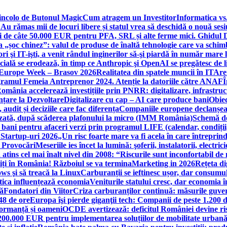
incolo de Butonul Magic
Cum atragem un Investitor
Informatica vs.
Au rămas mii de locuri libere și statul vrea să deschidă o nouă sesi
 de câte 50.000 EUR pentru PFA, SRL și alte ferme mici. Ghidul
a „șoc chinez”: valul de produse de înaltă tehnologie care va schi
 şi IT-işti, a venit rândul inginerilor să-şi piardă în număr mare
cială se erodează, în timp ce Anthropic şi OpenAI se pregătesc de l
 Europe Week – Brasov 2026
Realitatea din spatele muncii în IT
Are
ogramul Femeia Antreprenor 2024. Atenție la datoriile către ANAF
Î
omânia accelerează investițiile prin PNRR: digitalizare, infrastruc
nțare la Dezvoltare
Digitalizare cu cap – AI care produce bani
Obiec
audit și deciziile care fac diferența
Companiile europene declanșeaz
rizată, după scăderea plafonului la micro (IMM România)
Schemă de
 bani pentru afaceri verzi prin programul LIFE (calendar, condiții
 Startup-uri 2026
„Un risc foarte mare va fi acela în care întreprind
i Provocări
Meseriile ies încet la lumină: şoferii, instalatorii, elect
 atins cel mai înalt nivel din 2008: “Riscurile sunt inconfortabil de
iți în România! Războiul se va termina
Marketing in 2026
Rețeta di
ws şi să treacă la Linux
Carburanții se ieftinesc ușor, dar consumu
tica influențează economia
Veniturile statului cresc, dar economia î
că
Fondatori din Viitor
Criza carburanților continuă: măsurile guver
48 de ore
Europa îşi pierde giganţii tech: Companii de peste 1.200 d
formanță și oameni
OCDE avertizează: deficitul României devine ri
a 200.000 EUR pentru implementarea soluțiilor de mobilitate urbană