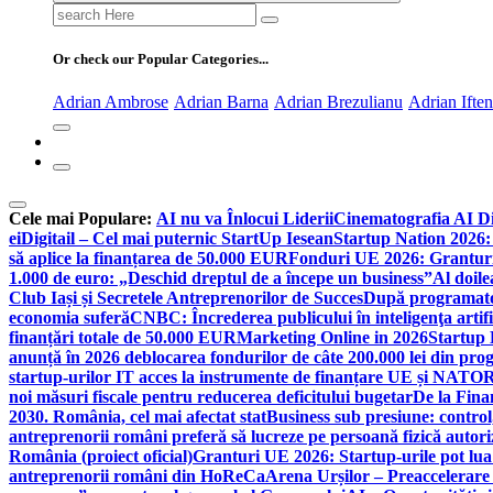
Search
for:
Or check our Popular Categories...
Adrian Ambrose
Adrian Barna
Adrian Brezulianu
Adrian Ifte
Cele mai Populare:
AI nu va Înlocui Liderii
Cinematografia AI D
ei
Digitail – Cel mai puternic StartUp Iesean
Startup Nation 2026: 
să aplice la finanțarea de 50.000 EUR
Fonduri UE 2026: Granturi
1.000 de euro: „Deschid dreptul de a începe un business”
Al doile
Club Iași și Secretele Antreprenorilor de Succes
După programatori
economia suferă
CNBC: Încrederea publicului în inteligenţa artifi
finanțări totale de 50.000 EUR
Marketing Online in 2026
Startup
anunță în 2026 deblocarea fondurilor de câte 200.000 lei din pr
startup-urilor IT acces la instrumente de finanțare UE și NATO
R
noi măsuri fiscale pentru reducerea deficitului bugetar
De la Fina
2030. România, cel mai afectat stat
Business sub presiune: control, 
antreprenorii români preferă să lucreze pe persoană fizică auto
România (proiect oficial)
Granturi UE 2026: Startup-urile pot lua
antreprenorii români din HoReCa
Arena Urșilor – Preaccelerare