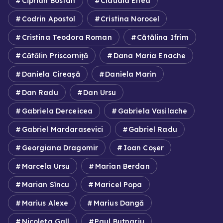
Ciprian Bostan
Claudia Enea
Codrin Apostol
Cristina Norocel
Cristina Teodora Roman
Cătălina Ifrim
Cătălin Priscorniță
Dana Maria Enache
Daniela Cireașă
Daniela Marin
Dan Radu
Dan Ursu
Gabriela Derceicea
Gabriela Vasilache
Gabriel Mardarasevici
Gabriel Radu
Georgiana Dragomir
Ioan Coșer
Marcela Ursu
Marian Berdan
Marian Sîncu
Maricel Popa
Marius Alexe
Marius Dangă
Nicoleta Gall
Paul Butnariu