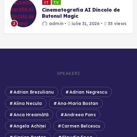
IT
TV
Cinematografia AI Dincolo de
Butonul Magic
admin
iulie 31, 2026
35 views
2
SPEAKERI
Adrian Brezulianu
Adrian Negrescu
Alina Necula
Ana-Maria Bostan
Anca Hreamătă
Andreea Pons
Angela Achiței
Carmen Belcescu