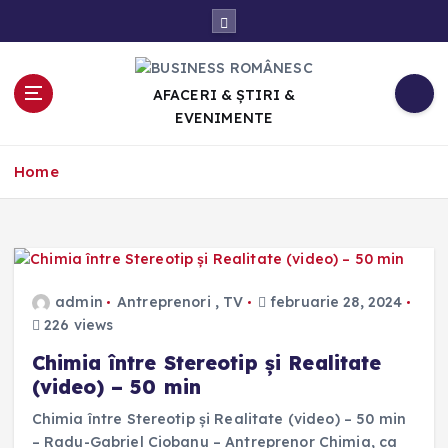
S
k
i
p
AFACERI & ȘTIRI &
t
EVENIMENTE
o
c
Home
o
n
t
e
n
t
admin
Antreprenori
,
TV
februarie 28, 2024
226 views
Chimia între Stereotip și Realitate
(video) – 50 min
Chimia între Stereotip și Realitate (video) – 50 min
– Radu-Gabriel Ciobanu – Antreprenor Chimia, ca