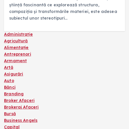
știință fascinantă ce explorează structura,
compoziția și transformările materiei, este adesea
subiectul unor stereotipuri…
Administrație
Agricultură
Alimentație
Antreprenori
Armament
Artă
Asigurări
Auto
Bănci
Branding
Broker Afaceri
Brokeraj Afaceri
Bursă
Business Angels
Capital