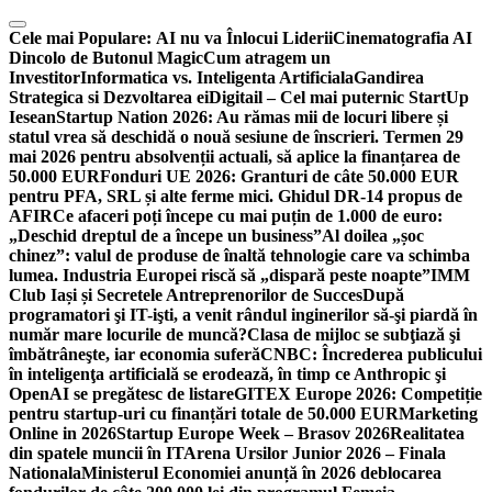
Skip
to
Cele mai Populare:
AI nu va Înlocui Liderii
Cinematografia AI
content
Dincolo de Butonul Magic
Cum atragem un
Investitor
Informatica vs. Inteligenta Artificiala
Gandirea
Strategica si Dezvoltarea ei
Digitail – Cel mai puternic StartUp
Iesean
Startup Nation 2026: Au rămas mii de locuri libere și
statul vrea să deschidă o nouă sesiune de înscrieri. Termen 29
mai 2026 pentru absolvenții actuali, să aplice la finanțarea de
50.000 EUR
Fonduri UE 2026: Granturi de câte 50.000 EUR
pentru PFA, SRL și alte ferme mici. Ghidul DR-14 propus de
AFIR
Ce afaceri poți începe cu mai puțin de 1.000 de euro:
„Deschid dreptul de a începe un business”
Al doilea „șoc
chinez”: valul de produse de înaltă tehnologie care va schimba
lumea. Industria Europei riscă să „dispară peste noapte”
IMM
Club Iași și Secretele Antreprenorilor de Succes
După
programatori şi IT-işti, a venit rândul inginerilor să-şi piardă în
număr mare locurile de muncă?
Clasa de mijloc se subţiază şi
îmbătrâneşte, iar economia suferă
CNBC: Încrederea publicului
în inteligenţa artificială se erodează, în timp ce Anthropic şi
OpenAI se pregătesc de listare
GITEX Europe 2026: Competiție
pentru startup-uri cu finanțări totale de 50.000 EUR
Marketing
Online in 2026
Startup Europe Week – Brasov 2026
Realitatea
din spatele muncii în IT
Arena Ursilor Junior 2026 – Finala
Nationala
Ministerul Economiei anunță în 2026 deblocarea