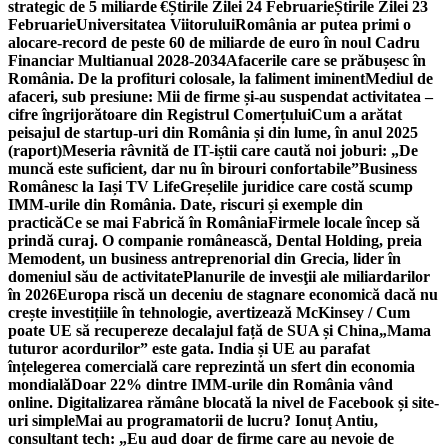
strategic de 5 miliarde €
Știrile Zilei 24 Februarie
Știrile Zilei 23
Februarie
Universitatea Viitorului
România ar putea primi o
alocare-record de peste 60 de miliarde de euro în noul Cadru
Financiar Multianual 2028-2034
Afacerile care se prăbușesc în
România. De la profituri colosale, la faliment iminent
Mediul de
afaceri, sub presiune: Mii de firme și-au suspendat activitatea –
cifre îngrijorătoare din Registrul Comerțului
Cum a arătat
peisajul de startup-uri din România și din lume, în anul 2025
(raport)
Meseria râvnită de IT-iștii care caută noi joburi: „De
muncă este suficient, dar nu în birouri confortabile”
Business
Românesc la Iași TV Life
Greșelile juridice care costă scump
IMM-urile din România. Date, riscuri și exemple din
practică
Ce se mai Fabrică în România
Firmele locale încep să
prindă curaj. O companie românească, Dental Holding, preia
Memodent, un business antreprenorial din Grecia, lider în
domeniul său de activitate
Planurile de invesţii ale miliardarilor
în 2026
Europa riscă un deceniu de stagnare economică dacă nu
crește investițiile în tehnologie, avertizează McKinsey / Cum
poate UE să recupereze decalajul față de SUA și China
„Mama
tuturor acordurilor” este gata. India și UE au parafat
înțelegerea comercială care reprezintă un sfert din economia
mondială
Doar 22% dintre IMM-urile din România vând
online. Digitalizarea rămâne blocată la nivel de Facebook și site-
uri simple
Mai au programatorii de lucru? Ionuț Antiu,
consultant tech: „Eu aud doar de firme care au nevoie de