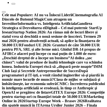
Cele mai Populare:
AI nu va Înlocui Liderii
Cinematografia AI
Dincolo de Butonul Magic
Cum atragem un
Investitor
Informatica vs. Inteligenta Artificiala
Gandirea
Strategica si Dezvoltarea ei
Digitail – Cel mai puternic StartUp
Iesean
Startup Nation 2026: Au rămas mii de locuri libere și
statul vrea să deschidă o nouă sesiune de înscrieri. Termen 29
mai 2026 pentru absolvenții actuali, să aplice la finanțarea de
50.000 EUR
Fonduri UE 2026: Granturi de câte 50.000 EUR
pentru PFA, SRL și alte ferme mici. Ghidul DR-14 propus de
AFIR
Ce afaceri poți începe cu mai puțin de 1.000 de euro:
„Deschid dreptul de a începe un business”
Al doilea „șoc
chinez”: valul de produse de înaltă tehnologie care va schimba
lumea. Industria Europei riscă să „dispară peste noapte”
IMM
Club Iași și Secretele Antreprenorilor de Succes
După
programatori şi IT-işti, a venit rândul inginerilor să-şi piardă în
număr mare locurile de muncă?
Clasa de mijloc se subţiază şi
îmbătrâneşte, iar economia suferă
CNBC: Încrederea publicului
în inteligenţa artificială se erodează, în timp ce Anthropic şi
OpenAI se pregătesc de listare
GITEX Europe 2026: Competiție
pentru startup-uri cu finanțări totale de 50.000 EUR
Marketing
Online in 2026
Startup Europe Week – Brasov 2026
Realitatea
din spatele muncii în IT
Arena Ursilor Junior 2026 – Finala