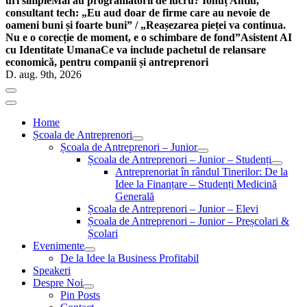
uri simple
Mai au programatorii de lucru? Ionuț Antiu,
consultant tech: „Eu aud doar de firme care au nevoie de
oameni buni și foarte buni” / „Reașezarea pieței va continua.
Nu e o corecție de moment, e o schimbare de fond”
Asistent AI
cu Identitate Umana
Ce va include pachetul de relansare
economică, pentru companii și antreprenori
D. aug. 9th, 2026
Home
Școala de Antreprenori
Școala de Antreprenori – Junior
Școala de Antreprenori – Junior – Studenți
Antreprenoriat în rândul Tinerilor: De la
Idee la Finanțare – Studenți Medicină
Generală
Școala de Antreprenori – Junior – Elevi
Școala de Antreprenori – Junior – Preșcolari &
Școlari
Evenimente
De la Idee la Business Profitabil
Speakeri
Despre Noi
Pin Posts