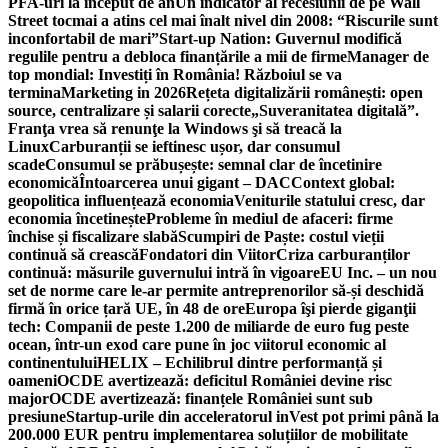
PFA-uri la început de an
Un indicator al recesiunii de pe Wall
Street tocmai a atins cel mai înalt nivel din 2008: “Riscurile sunt
inconfortabil de mari”
Start-up Nation: Guvernul modifică
regulile pentru a debloca finanțările a mii de firme
Manager de
top mondial: Investiți în România! Războiul se va
termina
Marketing in 2026
Rețeta digitalizării românești: open
source, centralizare și salarii corecte
„Suveranitatea digitală”.
Franţa vrea să renunţe la Windows şi să treacă la
Linux
Carburanții se ieftinesc ușor, dar consumul
scade
Consumul se prăbușește: semnal clar de încetinire
economică
Întoarcerea unui gigant – DAC
Context global:
geopolitica influențează economia
Veniturile statului cresc, dar
economia încetinește
Probleme în mediul de afaceri: firme
închise și fiscalizare slabă
Scumpiri de Paște: costul vieții
continuă să crească
Fondatori din Viitor
Criza carburanților
continuă: măsurile guvernului intră în vigoare
EU Inc. – un nou
set de norme care le-ar permite antreprenorilor să-și deschidă
firmă în orice țară UE, în 48 de ore
Europa îşi pierde giganţii
tech: Companii de peste 1.200 de miliarde de euro fug peste
ocean, într-un exod care pune în joc viitorul economic al
continentului
HELIX – Echilibrul dintre performanță și
oameni
OCDE avertizează: deficitul României devine risc
major
OCDE avertizează: finanțele României sunt sub
presiune
Startup-urile din acceleratorul inVest pot primi până la
200.000 EUR pentru implementarea soluțiilor de mobilitate