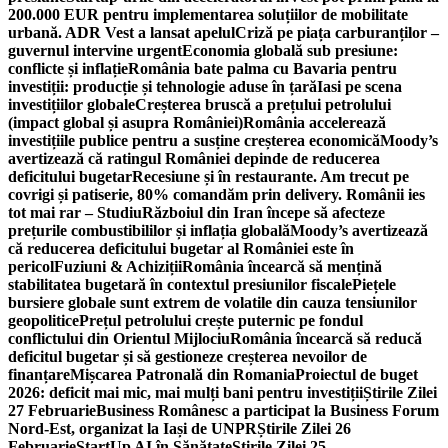
200.000 EUR pentru implementarea soluțiilor de mobilitate
urbană. ADR Vest a lansat apelul
Criză pe piața carburanților –
guvernul intervine urgent
Economia globală sub presiune:
conflicte și inflație
România bate palma cu Bavaria pentru
investiții: producție și tehnologie aduse în țară
Iasi pe scena
investițiilor globale
Creșterea bruscă a prețului petrolului
(impact global și asupra României)
România accelerează
investițiile publice pentru a susține creșterea economică
Moody’s
avertizează că ratingul României depinde de reducerea
deficitului bugetar
Recesiune și în restaurante. Am trecut pe
covrigi și patiserie, 80% comandăm prin delivery. Românii ies
tot mai rar – Studiu
Războiul din Iran începe să afecteze
prețurile combustibililor și inflația globală
Moody’s avertizează
că reducerea deficitului bugetar al României este în
pericol
Fuziuni & Achiziții
România încearcă să mențină
stabilitatea bugetară în contextul presiunilor fiscale
Piețele
bursiere globale sunt extrem de volatile din cauza tensiunilor
geopolitice
Prețul petrolului crește puternic pe fondul
conflictului din Orientul Mijlociu
România încearcă să reducă
deficitul bugetar și să gestioneze creșterea nevoilor de
finanțare
Mișcarea Patronală din Romania
Proiectul de buget
2026: deficit mai mic, mai mulți bani pentru investiții
Știrile Zilei
27 Februarie
Business Românesc a participat la Business Forum
Nord-Est, organizat la Iași de UNPR
Știrile Zilei 26
Februarie
StartUp AI în Sănătate
Știrile Zilei 25