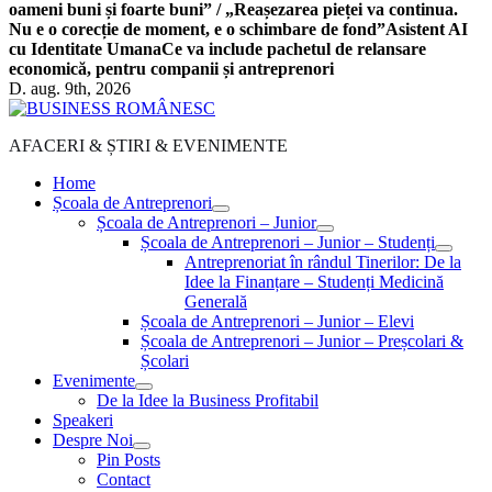
oameni buni și foarte buni” / „Reașezarea pieței va continua.
Nu e o corecție de moment, e o schimbare de fond”
Asistent AI
cu Identitate Umana
Ce va include pachetul de relansare
economică, pentru companii și antreprenori
D. aug. 9th, 2026
AFACERI & ȘTIRI & EVENIMENTE
Home
Școala de Antreprenori
Școala de Antreprenori – Junior
Școala de Antreprenori – Junior – Studenți
Antreprenoriat în rândul Tinerilor: De la
Idee la Finanțare – Studenți Medicină
Generală
Școala de Antreprenori – Junior – Elevi
Școala de Antreprenori – Junior – Preșcolari &
Școlari
Evenimente
De la Idee la Business Profitabil
Speakeri
Despre Noi
Pin Posts
Contact