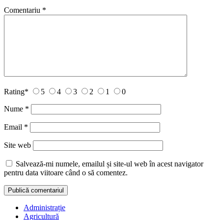
Comentariu
*
Rating
*
5
4
3
2
1
0
Nume
*
Email
*
Site web
Salvează-mi numele, emailul și site-ul web în acest navigator
pentru data viitoare când o să comentez.
Administrație
Agricultură