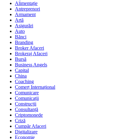
Alimentație
Antreprenori
Armament
Artă
Asigurări
Auto
Bănci
Branding
Broker Afaceri
Brokeraj Afaceri
Bursă
Business Angels
Capital
China
Coaching
Comerț Internațional
Comunicare
Comunicații
Construcții
Consultanță
Criptomonede
Criză
Cumpăr Afaceri
Digitalizare
Economie