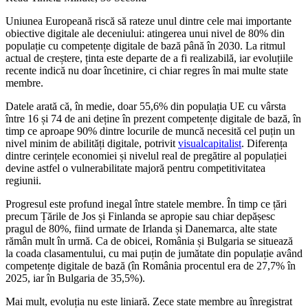
Uniunea Europeană riscă să rateze unul dintre cele mai importante
obiective digitale ale deceniului: atingerea unui nivel de 80% din
populație cu competențe digitale de bază până în 2030. La ritmul
actual de creștere, ținta este departe de a fi realizabilă, iar evoluțiile
recente indică nu doar încetinire, ci chiar regres în mai multe state
membre.
Datele arată că, în medie, doar 55,6% din populația UE cu vârsta
între 16 și 74 de ani deține în prezent competențe digitale de bază, în
timp ce aproape 90% dintre locurile de muncă necesită cel puțin un
nivel minim de abilități digitale, potrivit
visualcapitalist
. Diferența
dintre cerințele economiei și nivelul real de pregătire al populației
devine astfel o vulnerabilitate majoră pentru competitivitatea
regiunii.
Progresul este profund inegal între statele membre. În timp ce țări
precum Țările de Jos și Finlanda se apropie sau chiar depășesc
pragul de 80%, fiind urmate de Irlanda și Danemarca, alte state
rămân mult în urmă. Ca de obicei, România și Bulgaria se situează
la coada clasamentului, cu mai puțin de jumătate din populație având
competențe digitale de bază (în România procentul era de 27,7% în
2025, iar în Bulgaria de 35,5%).
Mai mult, evoluția nu este liniară. Zece state membre au înregistrat