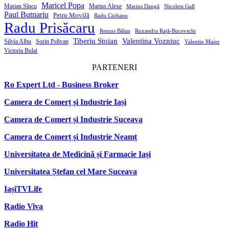
Maricel Popa
Marian Sîncu
Marius Alexe
Marius Dangă
Nicoleta Gall
Paul Butnariu
Petru Movilă
Radu Ciobanu
Radu Prisăcaru
Remus Bălan
Ruxandra Rață-Bucevschi
Tiberiu Stoian
Valentina Vozniuc
Silvia Albu
Sorin Pelivan
Valentin Maior
Victoria Bulai
PARTENERI
Ro Expert Ltd - Business Broker
Camera de Comerț și Industrie Iași
Camera de Comerț și Industrie Suceava
Camera de Comerț și Industrie Neamț
Universitatea de Medicină și Farmacie Iași
Universitatea Ștefan cel Mare Suceava
IașiTVLife
Radio Viva
Radio Hit