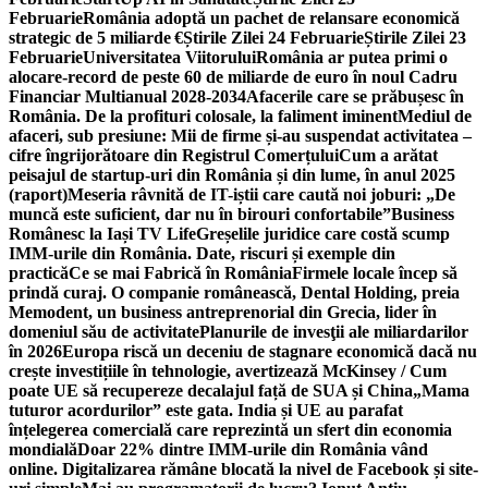
Februarie
România adoptă un pachet de relansare economică
strategic de 5 miliarde €
Știrile Zilei 24 Februarie
Știrile Zilei 23
Februarie
Universitatea Viitorului
România ar putea primi o
alocare-record de peste 60 de miliarde de euro în noul Cadru
Financiar Multianual 2028-2034
Afacerile care se prăbușesc în
România. De la profituri colosale, la faliment iminent
Mediul de
afaceri, sub presiune: Mii de firme și-au suspendat activitatea –
cifre îngrijorătoare din Registrul Comerțului
Cum a arătat
peisajul de startup-uri din România și din lume, în anul 2025
(raport)
Meseria râvnită de IT-iștii care caută noi joburi: „De
muncă este suficient, dar nu în birouri confortabile”
Business
Românesc la Iași TV Life
Greșelile juridice care costă scump
IMM-urile din România. Date, riscuri și exemple din
practică
Ce se mai Fabrică în România
Firmele locale încep să
prindă curaj. O companie românească, Dental Holding, preia
Memodent, un business antreprenorial din Grecia, lider în
domeniul său de activitate
Planurile de invesţii ale miliardarilor
în 2026
Europa riscă un deceniu de stagnare economică dacă nu
crește investițiile în tehnologie, avertizează McKinsey / Cum
poate UE să recupereze decalajul față de SUA și China
„Mama
tuturor acordurilor” este gata. India și UE au parafat
înțelegerea comercială care reprezintă un sfert din economia
mondială
Doar 22% dintre IMM-urile din România vând
online. Digitalizarea rămâne blocată la nivel de Facebook și site-