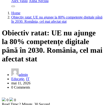
Alex Vasiu
Alina Necula
Home
Obiectiv ratat: UE nu ajunge la 80% competențe digitale până
în 2030. România, cel mai afectat stat
Obiectiv ratat: UE nu ajunge
la 80% competențe digitale
până în 2030. România, cel mai
afectat stat
admin
Educație
,
IT
mai 11, 2026
0 Comments
0
0
Read Time:
2 Minute, 30 Second