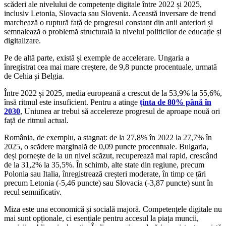
scăderi ale nivelului de competențe digitale între 2022 și 2025,
inclusiv Letonia, Slovacia sau Slovenia. Această inversare de trend
marchează o ruptură față de progresul constant din anii anteriori și
semnalează o problemă structurală la nivelul politicilor de educație și
digitalizare.
Pe de altă parte, există și exemple de accelerare. Ungaria a
înregistrat cea mai mare creștere, de 9,8 puncte procentuale, urmată
de Cehia și Belgia.
Între 2022 și 2025, media europeană a crescut de la 53,9% la 55,6%,
însă ritmul este insuficient. Pentru a atinge
ținta de 80% până în
2030
, Uniunea ar trebui să accelereze progresul de aproape nouă ori
față de ritmul actual.
România, de exemplu, a stagnat: de la 27,8% în 2022 la 27,7% în
2025, o scădere marginală de 0,09 puncte procentuale. Bulgaria,
deși pornește de la un nivel scăzut, recuperează mai rapid, crescând
de la 31,2% la 35,5%. În schimb, alte state din regiune, precum
Polonia sau Italia, înregistrează creșteri moderate, în timp ce țări
precum Letonia (-5,46 puncte) sau Slovacia (-3,87 puncte) sunt în
recul semnificativ.
Miza este una economică și socială majoră. Competențele digitale nu
mai sunt opționale, ci esențiale pentru accesul la piața muncii,