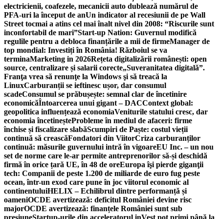
electricienii, coafezele, mecanicii auto dublează numărul de
PFA-uri la început de an
Un indicator al recesiunii de pe Wall
Street tocmai a atins cel mai înalt nivel din 2008: “Riscurile sunt
inconfortabil de mari”
Start-up Nation: Guvernul modifică
regulile pentru a debloca finanțările a mii de firme
Manager de
top mondial: Investiți în România! Războiul se va
termina
Marketing in 2026
Rețeta digitalizării românești: open
source, centralizare și salarii corecte
„Suveranitatea digitală”.
Franţa vrea să renunţe la Windows şi să treacă la
Linux
Carburanții se ieftinesc ușor, dar consumul
scade
Consumul se prăbușește: semnal clar de încetinire
economică
Întoarcerea unui gigant – DAC
Context global:
geopolitica influențează economia
Veniturile statului cresc, dar
economia încetinește
Probleme în mediul de afaceri: firme
închise și fiscalizare slabă
Scumpiri de Paște: costul vieții
continuă să crească
Fondatori din Viitor
Criza carburanților
continuă: măsurile guvernului intră în vigoare
EU Inc. – un nou
set de norme care le-ar permite antreprenorilor să-și deschidă
firmă în orice țară UE, în 48 de ore
Europa îşi pierde giganţii
tech: Companii de peste 1.200 de miliarde de euro fug peste
ocean, într-un exod care pune în joc viitorul economic al
continentului
HELIX – Echilibrul dintre performanță și
oameni
OCDE avertizează: deficitul României devine risc
major
OCDE avertizează: finanțele României sunt sub
presiune
Startup-urile din acceleratorul inVest pot primi până la