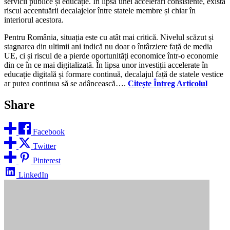
servicii publice și educație. În lipsa unei accelerări consistente, există
riscul accentuării decalajelor între statele membre și chiar în
interiorul acestora.
Pentru România, situația este cu atât mai critică. Nivelul scăzut și
stagnarea din ultimii ani indică nu doar o întârziere față de media
UE, ci și riscul de a pierde oportunități economice într-o economie
din ce în ce mai digitalizată. În lipsa unor investiții accelerate în
educație digitală și formare continuă, decalajul față de statele vestice
ar putea continua să se adâncească….
Citește Întreg Articolul
Share
Facebook
Twitter
Pinterest
LinkedIn