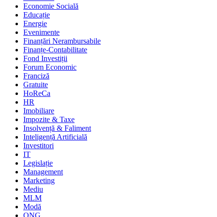
Economie Socială
Educație
Energie
Evenimente
Finanțări Nerambursabile
Finanțe-Contabilitate
Fond Investiții
Forum Economic
Franciză
Gratuite
HoReCa
HR
Imobiliare
Impozite & Taxe
Insolvență & Faliment
Inteligență Artificială
Investitori
IT
Legislație
Management
Marketing
Mediu
MLM
Modă
ONG