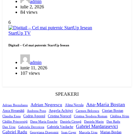
admin
iulie 2, 2026
84 views
6
StartUp
TV
Digitail – Cel mai puternic StartUp Iesean
admin
iunie 11, 2026
107 views
SPEAKERI
Ana-Maria Bostan
Adrian Negrescu
Alina Necula
Adrian Brezulianu
Angela Achiței
Anca Hreamătă
Ciprian Bostan
Andreea Pons
Carmen Belcescu
Codrin Apostol
Cristina Norocel
Claudia Enea
Cristina Teodora Roman
Cătălina Ifrim
Cătălin Priscorniță
Dana Maria Enache
Daniela Cireașă
Daniela Marin
Dan Radu
Gabriel Mardarasevici
Gabriela Vasilache
Dan Ursu
Gabriela Derceicea
Gabriel Radu
Marian Berdan
Georgiana Dragomir
Ioan Coșer
Marcela Ursu