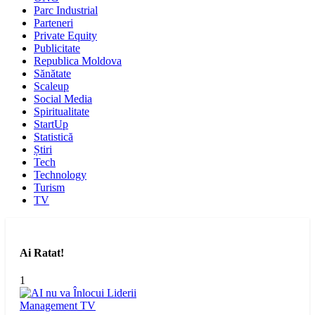
Parc Industrial
Parteneri
Private Equity
Publicitate
Republica Moldova
Sănătate
Scaleup
Social Media
Spiritualitate
StartUp
Statistică
Știri
Tech
Technology
Turism
TV
Ai Ratat!
1
Management
TV