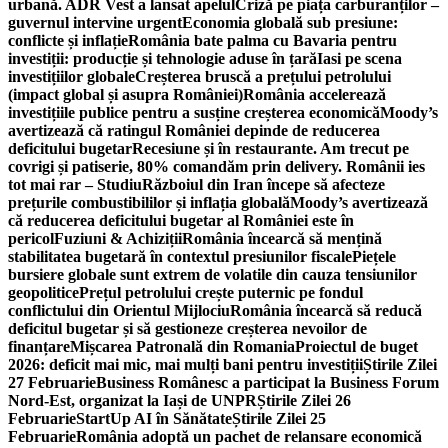
urbană. ADR Vest a lansat apelul
Criză pe piața carburanților –
guvernul intervine urgent
Economia globală sub presiune:
conflicte și inflație
România bate palma cu Bavaria pentru
investiții: producție și tehnologie aduse în țară
Iasi pe scena
investițiilor globale
Creșterea bruscă a prețului petrolului
(impact global și asupra României)
România accelerează
investițiile publice pentru a susține creșterea economică
Moody’s
avertizează că ratingul României depinde de reducerea
deficitului bugetar
Recesiune și în restaurante. Am trecut pe
covrigi și patiserie, 80% comandăm prin delivery. Românii ies
tot mai rar – Studiu
Războiul din Iran începe să afecteze
prețurile combustibililor și inflația globală
Moody’s avertizează
că reducerea deficitului bugetar al României este în
pericol
Fuziuni & Achiziții
România încearcă să mențină
stabilitatea bugetară în contextul presiunilor fiscale
Piețele
bursiere globale sunt extrem de volatile din cauza tensiunilor
geopolitice
Prețul petrolului crește puternic pe fondul
conflictului din Orientul Mijlociu
România încearcă să reducă
deficitul bugetar și să gestioneze creșterea nevoilor de
finanțare
Mișcarea Patronală din Romania
Proiectul de buget
2026: deficit mai mic, mai mulți bani pentru investiții
Știrile Zilei
27 Februarie
Business Românesc a participat la Business Forum
Nord-Est, organizat la Iași de UNPR
Știrile Zilei 26
Februarie
StartUp AI în Sănătate
Știrile Zilei 25
Februarie
România adoptă un pachet de relansare economică