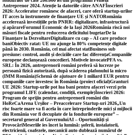
fondurilor de câte 200.000 lei din programul Femeia
Antreprenor 2024. Atenție la datoriile către ANAF
Înscrieri
2026: Accelerator românesc de afaceri, care oferă startup-urilor
IT acces la instrumente de finanțare UE și NATO
România
accelerează investițiile prin PNRR: digitalizare, infrastructură
și apărare
Forumul Economic de la Iași 2026
România riscă noi
măsuri fiscale pentru reducerea deficitului bugetar
De la
Finanțare la Dezvoltare
Digitalizare cu cap – AI care produce
bani
Obiectiv ratat: UE nu ajunge la 80% competențe digitale
până în 2030. România, cel mai afectat stat
Business sub
presiune: control, audit și deciziile care fac diferența
Companiile
europene declanșează concedieri. Motivele invocate
PFA vs.
SRL: În 2026, antreprenorii români preferă să lucreze pe
persoană fizică autorizată, după scăderea plafonului la micro
(IMM România)
Schemă de ajutoare de 1 miliard EUR pentru
companiile care investesc în România (proiect oficial)
Granturi
UE 2026: Startup-urile pot lua bani pentru afaceri verzi prin
programul LIFE (calendar, condiții, exemple)
Înscrieri 2026:
Program de sprijin pentru antreprenorii români din
HoReCa
Arena Urșilor – Preaccelerare Startup-uri 2026
„Un
risc foarte mare va fi acela în care întreprinderile mici și mijlocii
din România vor fi decuplate de la fondurile europene” –
secretarul general al Guvernului
AI – Oportunități și
Provocări
Meseriile ies încet la lumină: şoferii, instalatorii,
electricienii, coafezele, mecanicii auto dublează numărul de