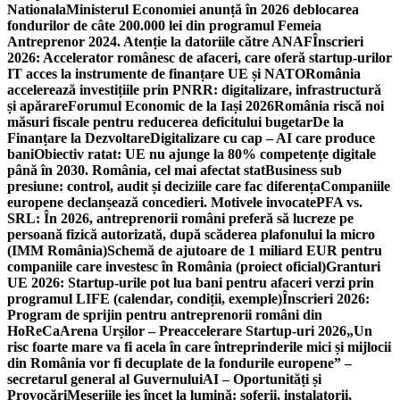
Nationala
Ministerul Economiei anunță în 2026 deblocarea
fondurilor de câte 200.000 lei din programul Femeia
Antreprenor 2024. Atenție la datoriile către ANAF
Înscrieri
2026: Accelerator românesc de afaceri, care oferă startup-urilor
IT acces la instrumente de finanțare UE și NATO
România
accelerează investițiile prin PNRR: digitalizare, infrastructură
și apărare
Forumul Economic de la Iași 2026
România riscă noi
măsuri fiscale pentru reducerea deficitului bugetar
De la
Finanțare la Dezvoltare
Digitalizare cu cap – AI care produce
bani
Obiectiv ratat: UE nu ajunge la 80% competențe digitale
până în 2030. România, cel mai afectat stat
Business sub
presiune: control, audit și deciziile care fac diferența
Companiile
europene declanșează concedieri. Motivele invocate
PFA vs.
SRL: În 2026, antreprenorii români preferă să lucreze pe
persoană fizică autorizată, după scăderea plafonului la micro
(IMM România)
Schemă de ajutoare de 1 miliard EUR pentru
companiile care investesc în România (proiect oficial)
Granturi
UE 2026: Startup-urile pot lua bani pentru afaceri verzi prin
programul LIFE (calendar, condiții, exemple)
Înscrieri 2026:
Program de sprijin pentru antreprenorii români din
HoReCa
Arena Urșilor – Preaccelerare Startup-uri 2026
„Un
risc foarte mare va fi acela în care întreprinderile mici și mijlocii
din România vor fi decuplate de la fondurile europene” –
secretarul general al Guvernului
AI – Oportunități și
Provocări
Meseriile ies încet la lumină: şoferii, instalatorii,