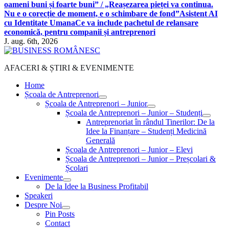
oameni buni și foarte buni” / „Reașezarea pieței va continua.
Nu e o corecție de moment, e o schimbare de fond”
Asistent AI
cu Identitate Umana
Ce va include pachetul de relansare
economică, pentru companii și antreprenori
J. aug. 6th, 2026
AFACERI & ȘTIRI & EVENIMENTE
Home
Școala de Antreprenori
Școala de Antreprenori – Junior
Școala de Antreprenori – Junior – Studenți
Antreprenoriat în rândul Tinerilor: De la
Idee la Finanțare – Studenți Medicină
Generală
Școala de Antreprenori – Junior – Elevi
Școala de Antreprenori – Junior – Preșcolari &
Școlari
Evenimente
De la Idee la Business Profitabil
Speakeri
Despre Noi
Pin Posts
Contact