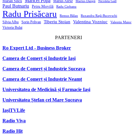
Maricel Popa
Marian Sîncu
Marius Alexe
Marius Dangă
Nicoleta Gall
Paul Butnariu
Petru Movilă
Radu Ciobanu
Radu Prisăcaru
Remus Bălan
Ruxandra Rață-Bucevschi
Tiberiu Stoian
Valentina Vozniuc
Silvia Albu
Sorin Pelivan
Valentin Maior
Victoria Bulai
PARTENERI
Ro Expert Ltd - Business Broker
Camera de Comerț și Industrie Iași
Camera de Comerț și Industrie Suceava
Camera de Comerț și Industrie Neamț
Universitatea de Medicină și Farmacie Iași
Universitatea Ștefan cel Mare Suceava
IașiTVLife
Radio Viva
Radio Hit