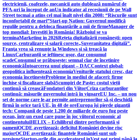
electricienii, coafezele, mecanicii auto dublează numărul de
PFA-uri la început de an
Un indicator al recesiunii de pe Wall
Street tocmai a atins cel mai înalt nivel din 2008: “Riscurile sunt
inconfortabil de mari”
Start-up Nation: Guvernul modifică
regulile pentru a debloca finanțările a mii de firme
Manager de
top mondial: Investiți în România! Războiul se va
termina
Marketing in 2026
Rețeta digitalizării românești: open
source, centralizare și salarii corecte
„Suveranitatea digitală”.
Franţa vrea să renunţe la Windows şi să treacă la
Linux
Carburanții se ieftinesc ușor, dar consumul
scade
Consumul se prăbușește: semnal clar de încetinire
economică
Întoarcerea unui gigant – DAC
Context global:
geopolitica influențează economia
Veniturile statului cresc, dar
economia încetinește
Probleme în mediul de afaceri: firme
închise și fiscalizare slabă
Scumpiri de Paște: costul vieții
continuă să crească
Fondatori din Viitor
Criza carburanților
continuă: măsurile guvernului intră în vigoare
EU Inc. – un nou
set de norme care le-ar permite antreprenorilor să-și deschidă
firmă în orice țară UE, în 48 de ore
Europa îşi pierde giganţii
tech: Companii de peste 1.200 de miliarde de euro fug peste
ocean, într-un exod care pune în joc viitorul economic al
continentului
HELIX – Echilibrul dintre performanță și
oameni
OCDE avertizează: deficitul României devine risc
major
OCDE avertizează: finanțele României sunt sub
presiune
Startup-urile din acceleratorul inVest pot primi până la