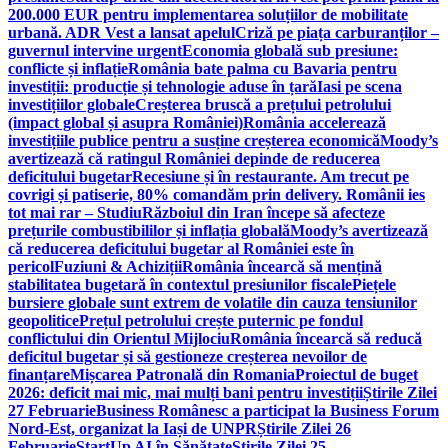
200.000 EUR pentru implementarea soluțiilor de mobilitate
urbană. ADR Vest a lansat apelul
Criză pe piața carburanților –
guvernul intervine urgent
Economia globală sub presiune:
conflicte și inflație
România bate palma cu Bavaria pentru
investiții: producție și tehnologie aduse în țară
Iasi pe scena
investițiilor globale
Creșterea bruscă a prețului petrolului
(impact global și asupra României)
România accelerează
investițiile publice pentru a susține creșterea economică
Moody’s
avertizează că ratingul României depinde de reducerea
deficitului bugetar
Recesiune și în restaurante. Am trecut pe
covrigi și patiserie, 80% comandăm prin delivery. Românii ies
tot mai rar – Studiu
Războiul din Iran începe să afecteze
prețurile combustibililor și inflația globală
Moody’s avertizează
că reducerea deficitului bugetar al României este în
pericol
Fuziuni & Achiziții
România încearcă să mențină
stabilitatea bugetară în contextul presiunilor fiscale
Piețele
bursiere globale sunt extrem de volatile din cauza tensiunilor
geopolitice
Prețul petrolului crește puternic pe fondul
conflictului din Orientul Mijlociu
România încearcă să reducă
deficitul bugetar și să gestioneze creșterea nevoilor de
finanțare
Mișcarea Patronală din Romania
Proiectul de buget
2026: deficit mai mic, mai mulți bani pentru investiții
Știrile Zilei
27 Februarie
Business Românesc a participat la Business Forum
Nord-Est, organizat la Iași de UNPR
Știrile Zilei 26
Februarie
StartUp AI în Sănătate
Știrile Zilei 25