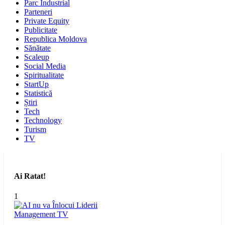
Parc Industrial
Parteneri
Private Equity
Publicitate
Republica Moldova
Sănătate
Scaleup
Social Media
Spiritualitate
StartUp
Statistică
Știri
Tech
Technology
Turism
TV
Ai Ratat!
1
Management
TV