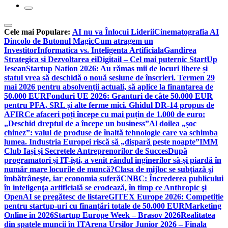
Cele mai Populare:
AI nu va Înlocui Liderii
Cinematografia AI
Dincolo de Butonul Magic
Cum atragem un
Investitor
Informatica vs. Inteligenta Artificiala
Gandirea
Strategica si Dezvoltarea ei
Digitail – Cel mai puternic StartUp
Iesean
Startup Nation 2026: Au rămas mii de locuri libere și
statul vrea să deschidă o nouă sesiune de înscrieri. Termen 29
mai 2026 pentru absolvenții actuali, să aplice la finanțarea de
50.000 EUR
Fonduri UE 2026: Granturi de câte 50.000 EUR
pentru PFA, SRL și alte ferme mici. Ghidul DR-14 propus de
AFIR
Ce afaceri poți începe cu mai puțin de 1.000 de euro:
„Deschid dreptul de a începe un business”
Al doilea „șoc
chinez”: valul de produse de înaltă tehnologie care va schimba
lumea. Industria Europei riscă să „dispară peste noapte”
IMM
Club Iași și Secretele Antreprenorilor de Succes
După
programatori şi IT-işti, a venit rândul inginerilor să-şi piardă în
număr mare locurile de muncă?
Clasa de mijloc se subţiază şi
îmbătrâneşte, iar economia suferă
CNBC: Încrederea publicului
în inteligenţa artificială se erodează, în timp ce Anthropic şi
OpenAI se pregătesc de listare
GITEX Europe 2026: Competiție
pentru startup-uri cu finanțări totale de 50.000 EUR
Marketing
Online in 2026
Startup Europe Week – Brasov 2026
Realitatea
din spatele muncii în IT
Arena Ursilor Junior 2026 – Finala