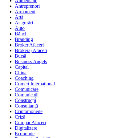
Alimentație
Antreprenori
Armament
Artă
Asigurări
Auto
Bănci
Branding
Broker Afaceri
Brokeraj Afaceri
Bursă
Business Angels
Capital
China
Coaching
Comerț Internațional
Comunicare
Comunicații
Construcții
Consultanță
Criptomonede
Criză
Cumpăr Afaceri
Digitalizare
Economie