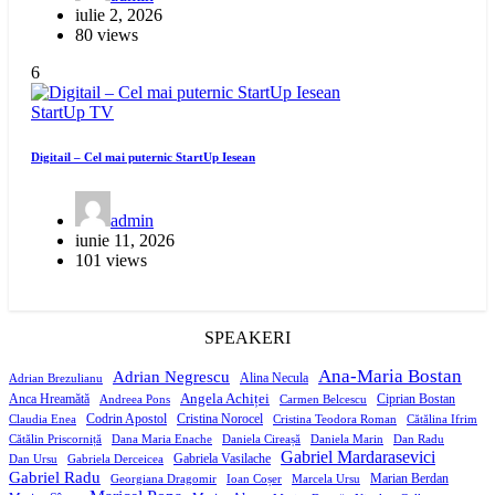
iulie 2, 2026
80 views
6
StartUp
TV
Digitail – Cel mai puternic StartUp Iesean
admin
iunie 11, 2026
101 views
SPEAKERI
Ana-Maria Bostan
Adrian Negrescu
Alina Necula
Adrian Brezulianu
Angela Achiței
Anca Hreamătă
Ciprian Bostan
Andreea Pons
Carmen Belcescu
Codrin Apostol
Cristina Norocel
Claudia Enea
Cristina Teodora Roman
Cătălina Ifrim
Cătălin Priscorniță
Dana Maria Enache
Daniela Cireașă
Daniela Marin
Dan Radu
Gabriel Mardarasevici
Gabriela Vasilache
Dan Ursu
Gabriela Derceicea
Gabriel Radu
Marian Berdan
Georgiana Dragomir
Ioan Coșer
Marcela Ursu