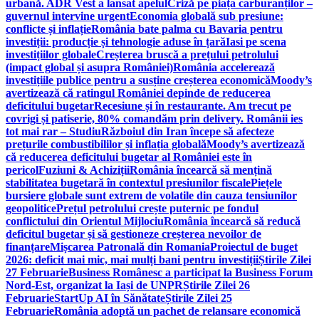
urbană. ADR Vest a lansat apelul
Criză pe piața carburanților –
guvernul intervine urgent
Economia globală sub presiune:
conflicte și inflație
România bate palma cu Bavaria pentru
investiții: producție și tehnologie aduse în țară
Iasi pe scena
investițiilor globale
Creșterea bruscă a prețului petrolului
(impact global și asupra României)
România accelerează
investițiile publice pentru a susține creșterea economică
Moody’s
avertizează că ratingul României depinde de reducerea
deficitului bugetar
Recesiune și în restaurante. Am trecut pe
covrigi și patiserie, 80% comandăm prin delivery. Românii ies
tot mai rar – Studiu
Războiul din Iran începe să afecteze
prețurile combustibililor și inflația globală
Moody’s avertizează
că reducerea deficitului bugetar al României este în
pericol
Fuziuni & Achiziții
România încearcă să mențină
stabilitatea bugetară în contextul presiunilor fiscale
Piețele
bursiere globale sunt extrem de volatile din cauza tensiunilor
geopolitice
Prețul petrolului crește puternic pe fondul
conflictului din Orientul Mijlociu
România încearcă să reducă
deficitul bugetar și să gestioneze creșterea nevoilor de
finanțare
Mișcarea Patronală din Romania
Proiectul de buget
2026: deficit mai mic, mai mulți bani pentru investiții
Știrile Zilei
27 Februarie
Business Românesc a participat la Business Forum
Nord-Est, organizat la Iași de UNPR
Știrile Zilei 26
Februarie
StartUp AI în Sănătate
Știrile Zilei 25
Februarie
România adoptă un pachet de relansare economică