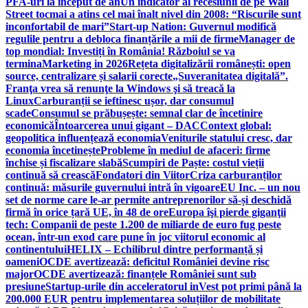
PFA-uri la început de an
Un indicator al recesiunii de pe Wall
Street tocmai a atins cel mai înalt nivel din 2008: “Riscurile sunt
inconfortabil de mari”
Start-up Nation: Guvernul modifică
regulile pentru a debloca finanțările a mii de firme
Manager de
top mondial: Investiți în România! Războiul se va
termina
Marketing in 2026
Rețeta digitalizării românești: open
source, centralizare și salarii corecte
„Suveranitatea digitală”.
Franţa vrea să renunţe la Windows şi să treacă la
Linux
Carburanții se ieftinesc ușor, dar consumul
scade
Consumul se prăbușește: semnal clar de încetinire
economică
Întoarcerea unui gigant – DAC
Context global:
geopolitica influențează economia
Veniturile statului cresc, dar
economia încetinește
Probleme în mediul de afaceri: firme
închise și fiscalizare slabă
Scumpiri de Paște: costul vieții
continuă să crească
Fondatori din Viitor
Criza carburanților
continuă: măsurile guvernului intră în vigoare
EU Inc. – un nou
set de norme care le-ar permite antreprenorilor să-și deschidă
firmă în orice țară UE, în 48 de ore
Europa îşi pierde giganţii
tech: Companii de peste 1.200 de miliarde de euro fug peste
ocean, într-un exod care pune în joc viitorul economic al
continentului
HELIX – Echilibrul dintre performanță și
oameni
OCDE avertizează: deficitul României devine risc
major
OCDE avertizează: finanțele României sunt sub
presiune
Startup-urile din acceleratorul inVest pot primi până la
200.000 EUR pentru implementarea soluțiilor de mobilitate