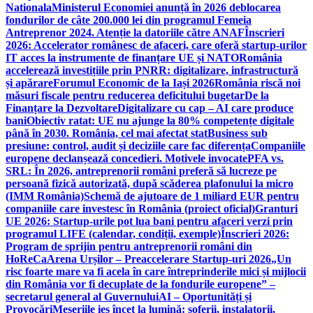
Nationala
Ministerul Economiei anunță în 2026 deblocarea
fondurilor de câte 200.000 lei din programul Femeia
Antreprenor 2024. Atenție la datoriile către ANAF
Înscrieri
2026: Accelerator românesc de afaceri, care oferă startup-urilor
IT acces la instrumente de finanțare UE și NATO
România
accelerează investițiile prin PNRR: digitalizare, infrastructură
și apărare
Forumul Economic de la Iași 2026
România riscă noi
măsuri fiscale pentru reducerea deficitului bugetar
De la
Finanțare la Dezvoltare
Digitalizare cu cap – AI care produce
bani
Obiectiv ratat: UE nu ajunge la 80% competențe digitale
până în 2030. România, cel mai afectat stat
Business sub
presiune: control, audit și deciziile care fac diferența
Companiile
europene declanșează concedieri. Motivele invocate
PFA vs.
SRL: În 2026, antreprenorii români preferă să lucreze pe
persoană fizică autorizată, după scăderea plafonului la micro
(IMM România)
Schemă de ajutoare de 1 miliard EUR pentru
companiile care investesc în România (proiect oficial)
Granturi
UE 2026: Startup-urile pot lua bani pentru afaceri verzi prin
programul LIFE (calendar, condiții, exemple)
Înscrieri 2026:
Program de sprijin pentru antreprenorii români din
HoReCa
Arena Urșilor – Preaccelerare Startup-uri 2026
„Un
risc foarte mare va fi acela în care întreprinderile mici și mijlocii
din România vor fi decuplate de la fondurile europene” –
secretarul general al Guvernului
AI – Oportunități și
Provocări
Meseriile ies încet la lumină: şoferii, instalatorii,