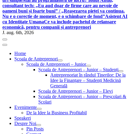
uri simple
Mai au programatorii de lucru? Ionuț Antiu,
consultant tech: „Eu aud doar de firme care au nevoie de
oameni buni și foarte buni” / „Reașezarea pieței va continua.
Nu e o corecție de moment, e o schimbare de fond”
Asistent AI
cu Identitate Umana
Ce va include pachetul de relansare
economică, pentru companii și antreprenori
J. aug. 6th, 2026
Home
Școala de Antreprenori
Școala de Antreprenori – Junior
Școala de Antreprenori – Junior – Studenți
Antreprenoriat în rândul Tinerilor: De la
Idee la Finanțare – Studenți Medicină
Generală
Școala de Antreprenori – Junior – Elevi
Școala de Antreprenori – Junior – Preșcolari &
Școlari
Evenimente
De la Idee la Business Profitabil
Speakeri
Despre Noi
Pin Posts