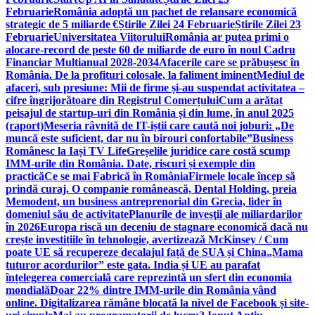
Februarie
România adoptă un pachet de relansare economică
strategic de 5 miliarde €
Știrile Zilei 24 Februarie
Știrile Zilei 23
Februarie
Universitatea Viitorului
România ar putea primi o
alocare-record de peste 60 de miliarde de euro în noul Cadru
Financiar Multianual 2028-2034
Afacerile care se prăbușesc în
România. De la profituri colosale, la faliment iminent
Mediul de
afaceri, sub presiune: Mii de firme și-au suspendat activitatea –
cifre îngrijorătoare din Registrul Comerțului
Cum a arătat
peisajul de startup-uri din România și din lume, în anul 2025
(raport)
Meseria râvnită de IT-iștii care caută noi joburi: „De
muncă este suficient, dar nu în birouri confortabile”
Business
Românesc la Iași TV Life
Greșelile juridice care costă scump
IMM-urile din România. Date, riscuri și exemple din
practică
Ce se mai Fabrică în România
Firmele locale încep să
prindă curaj. O companie românească, Dental Holding, preia
Memodent, un business antreprenorial din Grecia, lider în
domeniul său de activitate
Planurile de invesţii ale miliardarilor
în 2026
Europa riscă un deceniu de stagnare economică dacă nu
crește investițiile în tehnologie, avertizează McKinsey / Cum
poate UE să recupereze decalajul față de SUA și China
„Mama
tuturor acordurilor” este gata. India și UE au parafat
înțelegerea comercială care reprezintă un sfert din economia
mondială
Doar 22% dintre IMM-urile din România vând
online. Digitalizarea rămâne blocată la nivel de Facebook și site-