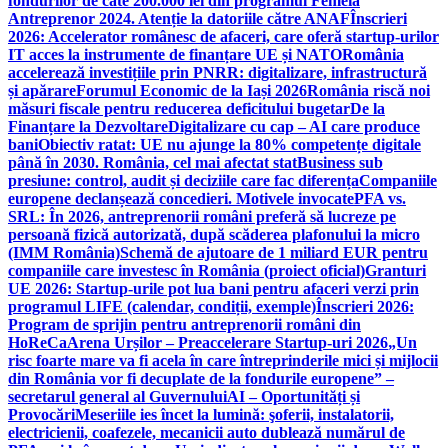
fondurilor de câte 200.000 lei din programul Femeia
Antreprenor 2024. Atenție la datoriile către ANAF
Înscrieri
2026: Accelerator românesc de afaceri, care oferă startup-urilor
IT acces la instrumente de finanțare UE și NATO
România
accelerează investițiile prin PNRR: digitalizare, infrastructură
și apărare
Forumul Economic de la Iași 2026
România riscă noi
măsuri fiscale pentru reducerea deficitului bugetar
De la
Finanțare la Dezvoltare
Digitalizare cu cap – AI care produce
bani
Obiectiv ratat: UE nu ajunge la 80% competențe digitale
până în 2030. România, cel mai afectat stat
Business sub
presiune: control, audit și deciziile care fac diferența
Companiile
europene declanșează concedieri. Motivele invocate
PFA vs.
SRL: În 2026, antreprenorii români preferă să lucreze pe
persoană fizică autorizată, după scăderea plafonului la micro
(IMM România)
Schemă de ajutoare de 1 miliard EUR pentru
companiile care investesc în România (proiect oficial)
Granturi
UE 2026: Startup-urile pot lua bani pentru afaceri verzi prin
programul LIFE (calendar, condiții, exemple)
Înscrieri 2026:
Program de sprijin pentru antreprenorii români din
HoReCa
Arena Urșilor – Preaccelerare Startup-uri 2026
„Un
risc foarte mare va fi acela în care întreprinderile mici și mijlocii
din România vor fi decuplate de la fondurile europene” –
secretarul general al Guvernului
AI – Oportunități și
Provocări
Meseriile ies încet la lumină: şoferii, instalatorii,
electricienii, coafezele, mecanicii auto dublează numărul de