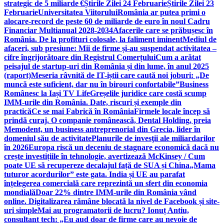
strategic de 5 miliarde €
Știrile Zilei 24 Februarie
Știrile Zilei 23
Februarie
Universitatea Viitorului
România ar putea primi o
alocare-record de peste 60 de miliarde de euro în noul Cadru
Financiar Multianual 2028-2034
Afacerile care se prăbușesc în
România. De la profituri colosale, la faliment iminent
Mediul de
afaceri, sub presiune: Mii de firme și-au suspendat activitatea –
cifre îngrijorătoare din Registrul Comerțului
Cum a arătat
peisajul de startup-uri din România și din lume, în anul 2025
(raport)
Meseria râvnită de IT-iștii care caută noi joburi: „De
muncă este suficient, dar nu în birouri confortabile”
Business
Românesc la Iași TV Life
Greșelile juridice care costă scump
IMM-urile din România. Date, riscuri și exemple din
practică
Ce se mai Fabrică în România
Firmele locale încep să
prindă curaj. O companie românească, Dental Holding, preia
Memodent, un business antreprenorial din Grecia, lider în
domeniul său de activitate
Planurile de invesţii ale miliardarilor
în 2026
Europa riscă un deceniu de stagnare economică dacă nu
crește investițiile în tehnologie, avertizează McKinsey / Cum
poate UE să recupereze decalajul față de SUA și China
„Mama
tuturor acordurilor” este gata. India și UE au parafat
înțelegerea comercială care reprezintă un sfert din economia
mondială
Doar 22% dintre IMM-urile din România vând
online. Digitalizarea rămâne blocată la nivel de Facebook și site-
uri simple
Mai au programatorii de lucru? Ionuț Antiu,
consultant tech: „Eu aud doar de firme care au nevoie de