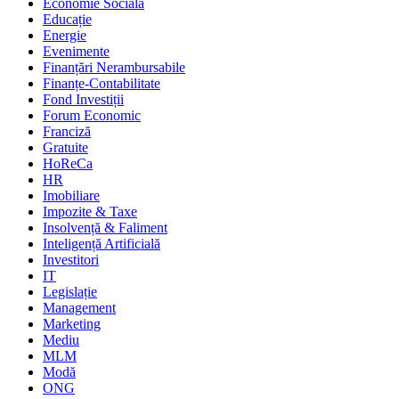
Economie Socială
Educație
Energie
Evenimente
Finanțări Nerambursabile
Finanțe-Contabilitate
Fond Investiții
Forum Economic
Franciză
Gratuite
HoReCa
HR
Imobiliare
Impozite & Taxe
Insolvență & Faliment
Inteligență Artificială
Investitori
IT
Legislație
Management
Marketing
Mediu
MLM
Modă
ONG