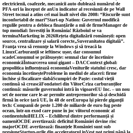
electricienii, coafezele, mecanicii auto dublează numărul de
PFA-uri la început de an
Un indicator al recesiunii de pe Wall
Street tocmai a atins cel mai înalt nivel din 2008: “Riscurile sunt
inconfortabil de mari”
Start-up Nation: Guvernul modifică
regulile pentru a debloca finanțările a mii de firme
Manager de
top mondial: Investiți în România! Războiul se va
termina
Marketing in 2026
Rețeta digitalizării românești: open
source, centralizare și salarii corecte
„Suveranitatea digitală”.
Franţa vrea să renunţe la Windows şi să treacă la
Linux
Carburanții se ieftinesc ușor, dar consumul
scade
Consumul se prăbușește: semnal clar de încetinire
economică
Întoarcerea unui gigant – DAC
Context global:
geopolitica influențează economia
Veniturile statului cresc, dar
economia încetinește
Probleme în mediul de afaceri: firme
închise și fiscalizare slabă
Scumpiri de Paște: costul vieții
continuă să crească
Fondatori din Viitor
Criza carburanților
continuă: măsurile guvernului intră în vigoare
EU Inc. – un nou
set de norme care le-ar permite antreprenorilor să-și deschidă
firmă în orice țară UE, în 48 de ore
Europa îşi pierde giganţii
tech: Companii de peste 1.200 de miliarde de euro fug peste
ocean, într-un exod care pune în joc viitorul economic al
continentului
HELIX – Echilibrul dintre performanță și
oameni
OCDE avertizează: deficitul României devine risc
major
OCDE avertizează: finanțele României sunt sub
presiune
Startup-urile din acceleratorul inVest pot primi până la