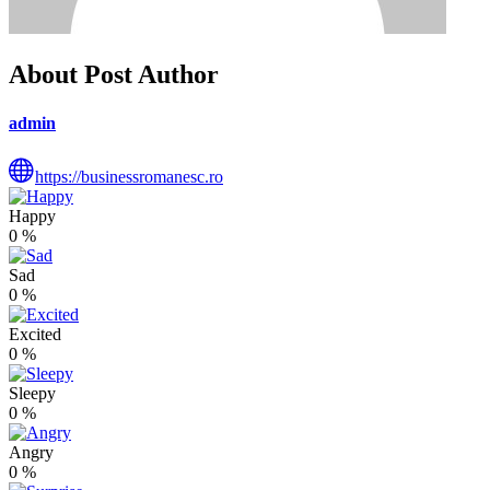
About Post Author
admin
https://businessromanesc.ro
Happy
0
%
Sad
0
%
Excited
0
%
Sleepy
0
%
Angry
0
%