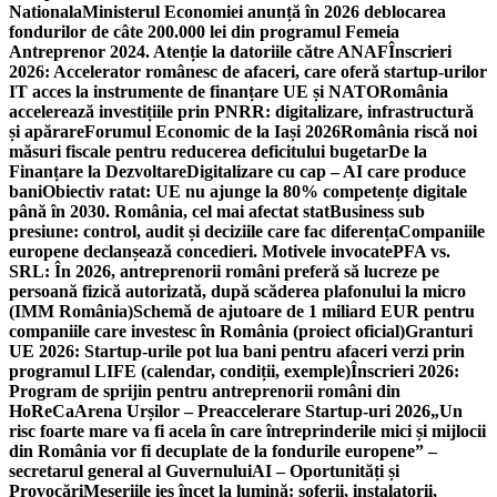
Nationala
Ministerul Economiei anunță în 2026 deblocarea
fondurilor de câte 200.000 lei din programul Femeia
Antreprenor 2024. Atenție la datoriile către ANAF
Înscrieri
2026: Accelerator românesc de afaceri, care oferă startup-urilor
IT acces la instrumente de finanțare UE și NATO
România
accelerează investițiile prin PNRR: digitalizare, infrastructură
și apărare
Forumul Economic de la Iași 2026
România riscă noi
măsuri fiscale pentru reducerea deficitului bugetar
De la
Finanțare la Dezvoltare
Digitalizare cu cap – AI care produce
bani
Obiectiv ratat: UE nu ajunge la 80% competențe digitale
până în 2030. România, cel mai afectat stat
Business sub
presiune: control, audit și deciziile care fac diferența
Companiile
europene declanșează concedieri. Motivele invocate
PFA vs.
SRL: În 2026, antreprenorii români preferă să lucreze pe
persoană fizică autorizată, după scăderea plafonului la micro
(IMM România)
Schemă de ajutoare de 1 miliard EUR pentru
companiile care investesc în România (proiect oficial)
Granturi
UE 2026: Startup-urile pot lua bani pentru afaceri verzi prin
programul LIFE (calendar, condiții, exemple)
Înscrieri 2026:
Program de sprijin pentru antreprenorii români din
HoReCa
Arena Urșilor – Preaccelerare Startup-uri 2026
„Un
risc foarte mare va fi acela în care întreprinderile mici și mijlocii
din România vor fi decuplate de la fondurile europene” –
secretarul general al Guvernului
AI – Oportunități și
Provocări
Meseriile ies încet la lumină: şoferii, instalatorii,