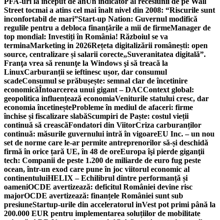
PFA-uri la început de an
Un indicator al recesiunii de pe Wall
Street tocmai a atins cel mai înalt nivel din 2008: “Riscurile sunt
inconfortabil de mari”
Start-up Nation: Guvernul modifică
regulile pentru a debloca finanțările a mii de firme
Manager de
top mondial: Investiți în România! Războiul se va
termina
Marketing in 2026
Rețeta digitalizării românești: open
source, centralizare și salarii corecte
„Suveranitatea digitală”.
Franţa vrea să renunţe la Windows şi să treacă la
Linux
Carburanții se ieftinesc ușor, dar consumul
scade
Consumul se prăbușește: semnal clar de încetinire
economică
Întoarcerea unui gigant – DAC
Context global:
geopolitica influențează economia
Veniturile statului cresc, dar
economia încetinește
Probleme în mediul de afaceri: firme
închise și fiscalizare slabă
Scumpiri de Paște: costul vieții
continuă să crească
Fondatori din Viitor
Criza carburanților
continuă: măsurile guvernului intră în vigoare
EU Inc. – un nou
set de norme care le-ar permite antreprenorilor să-și deschidă
firmă în orice țară UE, în 48 de ore
Europa îşi pierde giganţii
tech: Companii de peste 1.200 de miliarde de euro fug peste
ocean, într-un exod care pune în joc viitorul economic al
continentului
HELIX – Echilibrul dintre performanță și
oameni
OCDE avertizează: deficitul României devine risc
major
OCDE avertizează: finanțele României sunt sub
presiune
Startup-urile din acceleratorul inVest pot primi până la
200.000 EUR pentru implementarea soluțiilor de mobilitate