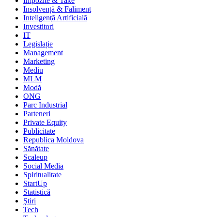
Impozite & Taxe
Insolvență & Faliment
Inteligență Artificială
Investitori
IT
Legislație
Management
Marketing
Mediu
MLM
Modă
ONG
Parc Industrial
Parteneri
Private Equity
Publicitate
Republica Moldova
Sănătate
Scaleup
Social Media
Spiritualitate
StartUp
Statistică
Știri
Tech