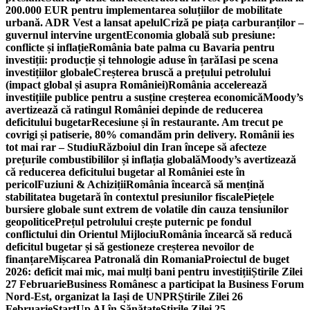
200.000 EUR pentru implementarea soluțiilor de mobilitate
urbană. ADR Vest a lansat apelul
Criză pe piața carburanților –
guvernul intervine urgent
Economia globală sub presiune:
conflicte și inflație
România bate palma cu Bavaria pentru
investiții: producție și tehnologie aduse în țară
Iasi pe scena
investițiilor globale
Creșterea bruscă a prețului petrolului
(impact global și asupra României)
România accelerează
investițiile publice pentru a susține creșterea economică
Moody’s
avertizează că ratingul României depinde de reducerea
deficitului bugetar
Recesiune și în restaurante. Am trecut pe
covrigi și patiserie, 80% comandăm prin delivery. Românii ies
tot mai rar – Studiu
Războiul din Iran începe să afecteze
prețurile combustibililor și inflația globală
Moody’s avertizează
că reducerea deficitului bugetar al României este în
pericol
Fuziuni & Achiziții
România încearcă să mențină
stabilitatea bugetară în contextul presiunilor fiscale
Piețele
bursiere globale sunt extrem de volatile din cauza tensiunilor
geopolitice
Prețul petrolului crește puternic pe fondul
conflictului din Orientul Mijlociu
România încearcă să reducă
deficitul bugetar și să gestioneze creșterea nevoilor de
finanțare
Mișcarea Patronală din Romania
Proiectul de buget
2026: deficit mai mic, mai mulți bani pentru investiții
Știrile Zilei
27 Februarie
Business Românesc a participat la Business Forum
Nord-Est, organizat la Iași de UNPR
Știrile Zilei 26
Februarie
StartUp AI în Sănătate
Știrile Zilei 25