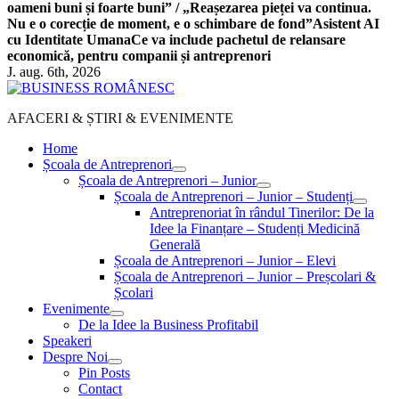
oameni buni și foarte buni” / „Reașezarea pieței va continua.
Nu e o corecție de moment, e o schimbare de fond”
Asistent AI
cu Identitate Umana
Ce va include pachetul de relansare
economică, pentru companii și antreprenori
J. aug. 6th, 2026
AFACERI & ȘTIRI & EVENIMENTE
Home
Școala de Antreprenori
Școala de Antreprenori – Junior
Școala de Antreprenori – Junior – Studenți
Antreprenoriat în rândul Tinerilor: De la
Idee la Finanțare – Studenți Medicină
Generală
Școala de Antreprenori – Junior – Elevi
Școala de Antreprenori – Junior – Preșcolari &
Școlari
Evenimente
De la Idee la Business Profitabil
Speakeri
Despre Noi
Pin Posts
Contact