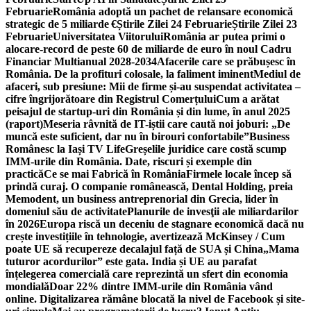
Februarie
România adoptă un pachet de relansare economică
strategic de 5 miliarde €
Știrile Zilei 24 Februarie
Știrile Zilei 23
Februarie
Universitatea Viitorului
România ar putea primi o
alocare-record de peste 60 de miliarde de euro în noul Cadru
Financiar Multianual 2028-2034
Afacerile care se prăbușesc în
România. De la profituri colosale, la faliment iminent
Mediul de
afaceri, sub presiune: Mii de firme și-au suspendat activitatea –
cifre îngrijorătoare din Registrul Comerțului
Cum a arătat
peisajul de startup-uri din România și din lume, în anul 2025
(raport)
Meseria râvnită de IT-iștii care caută noi joburi: „De
muncă este suficient, dar nu în birouri confortabile”
Business
Românesc la Iași TV Life
Greșelile juridice care costă scump
IMM-urile din România. Date, riscuri și exemple din
practică
Ce se mai Fabrică în România
Firmele locale încep să
prindă curaj. O companie românească, Dental Holding, preia
Memodent, un business antreprenorial din Grecia, lider în
domeniul său de activitate
Planurile de invesţii ale miliardarilor
în 2026
Europa riscă un deceniu de stagnare economică dacă nu
crește investițiile în tehnologie, avertizează McKinsey / Cum
poate UE să recupereze decalajul față de SUA și China
„Mama
tuturor acordurilor” este gata. India și UE au parafat
înțelegerea comercială care reprezintă un sfert din economia
mondială
Doar 22% dintre IMM-urile din România vând
online. Digitalizarea rămâne blocată la nivel de Facebook și site-