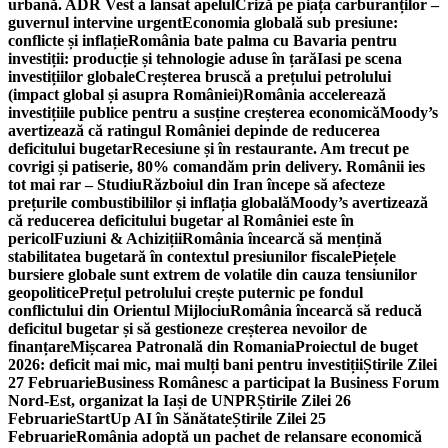
urbană. ADR Vest a lansat apelul
Criză pe piața carburanților –
guvernul intervine urgent
Economia globală sub presiune:
conflicte și inflație
România bate palma cu Bavaria pentru
investiții: producție și tehnologie aduse în țară
Iasi pe scena
investițiilor globale
Creșterea bruscă a prețului petrolului
(impact global și asupra României)
România accelerează
investițiile publice pentru a susține creșterea economică
Moody’s
avertizează că ratingul României depinde de reducerea
deficitului bugetar
Recesiune și în restaurante. Am trecut pe
covrigi și patiserie, 80% comandăm prin delivery. Românii ies
tot mai rar – Studiu
Războiul din Iran începe să afecteze
prețurile combustibililor și inflația globală
Moody’s avertizează
că reducerea deficitului bugetar al României este în
pericol
Fuziuni & Achiziții
România încearcă să mențină
stabilitatea bugetară în contextul presiunilor fiscale
Piețele
bursiere globale sunt extrem de volatile din cauza tensiunilor
geopolitice
Prețul petrolului crește puternic pe fondul
conflictului din Orientul Mijlociu
România încearcă să reducă
deficitul bugetar și să gestioneze creșterea nevoilor de
finanțare
Mișcarea Patronală din Romania
Proiectul de buget
2026: deficit mai mic, mai mulți bani pentru investiții
Știrile Zilei
27 Februarie
Business Românesc a participat la Business Forum
Nord-Est, organizat la Iași de UNPR
Știrile Zilei 26
Februarie
StartUp AI în Sănătate
Știrile Zilei 25
Februarie
România adoptă un pachet de relansare economică