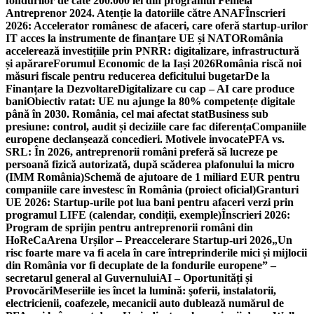
fondurilor de câte 200.000 lei din programul Femeia
Antreprenor 2024. Atenție la datoriile către ANAF
Înscrieri
2026: Accelerator românesc de afaceri, care oferă startup-urilor
IT acces la instrumente de finanțare UE și NATO
România
accelerează investițiile prin PNRR: digitalizare, infrastructură
și apărare
Forumul Economic de la Iași 2026
România riscă noi
măsuri fiscale pentru reducerea deficitului bugetar
De la
Finanțare la Dezvoltare
Digitalizare cu cap – AI care produce
bani
Obiectiv ratat: UE nu ajunge la 80% competențe digitale
până în 2030. România, cel mai afectat stat
Business sub
presiune: control, audit și deciziile care fac diferența
Companiile
europene declanșează concedieri. Motivele invocate
PFA vs.
SRL: În 2026, antreprenorii români preferă să lucreze pe
persoană fizică autorizată, după scăderea plafonului la micro
(IMM România)
Schemă de ajutoare de 1 miliard EUR pentru
companiile care investesc în România (proiect oficial)
Granturi
UE 2026: Startup-urile pot lua bani pentru afaceri verzi prin
programul LIFE (calendar, condiții, exemple)
Înscrieri 2026:
Program de sprijin pentru antreprenorii români din
HoReCa
Arena Urșilor – Preaccelerare Startup-uri 2026
„Un
risc foarte mare va fi acela în care întreprinderile mici și mijlocii
din România vor fi decuplate de la fondurile europene” –
secretarul general al Guvernului
AI – Oportunități și
Provocări
Meseriile ies încet la lumină: şoferii, instalatorii,
electricienii, coafezele, mecanicii auto dublează numărul de