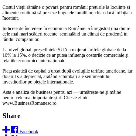
Costul vieții rămâne o povară pentru români: prețurile la locuințe și
alimente continuă să preseze bugetele familiilor, chiar dacă inflația a
încetinit.
Indicele de încredere în economia României a înregistrat una dintre
cele mai mari scăderi recente, semnalând un climat de prudență în
rândul companiilor.
La nivel global, președintele SUA a majorat tarifele globale de la
10% la 15%, o decizie ce ar putea influența costurile comerciale și
relațiile economice internaționale.
Piața asiatică de capital a urcat după evoluțiile tarifare americane, iar
dolarul s‑a depreciat, arătând schimbări ale sentimentului
investitorilor pe piețele internaționale.
Asta e analiza de business pentru azi — urmărește‑ne și mâine
pentru cele mai importante știri. Citeste zilnic
www.BusinessRomanesc.ro.
Share
Facebook