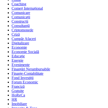
Coaching
Comerț Internațional
Comunicare
Comunicații
Construcții
Consultanță
Criptomonede
Criză
Cumpăr Afaceri
Digitalizare
Economie
Economie Socială
Educație
Energie
Evenimente
Finanțări Nerambursabile
Finanțe-Contabilitate
Fond Investiții
Forum Economic
Franciză
Gratuite
HoReCa
HR
Imobiliare