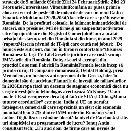
strategic de 5 miliarde €
Știrile Zilei 24 Februarie
Știrile Zilei 23
Februarie
Universitatea Viitorului
România ar putea primi o
alocare-record de peste 60 de miliarde de euro în noul Cadru
Financiar Multianual 2028-2034
Afacerile care se prăbușesc în
România. De la profituri colosale, la faliment iminent
Mediul de
afaceri, sub presiune: Mii de firme și-au suspendat activitatea –
cifre îngrijorătoare din Registrul Comerțului
Cum a arătat
peisajul de startup-uri din România și din lume, în anul 2025
(raport)
Meseria râvnită de IT-iștii care caută noi joburi: „De
muncă este suficient, dar nu în birouri confortabile”
Business
Românesc la Iași TV Life
Greșelile juridice care costă scump
IMM-urile din România. Date, riscuri și exemple din
practică
Ce se mai Fabrică în România
Firmele locale încep să
prindă curaj. O companie românească, Dental Holding, preia
Memodent, un business antreprenorial din Grecia, lider în
domeniul său de activitate
Planurile de invesţii ale miliardarilor
în 2026
Europa riscă un deceniu de stagnare economică dacă nu
crește investițiile în tehnologie, avertizează McKinsey / Cum
poate UE să recupereze decalajul față de SUA și China
„Mama
tuturor acordurilor” este gata. India și UE au parafat
înțelegerea comercială care reprezintă un sfert din economia
mondială
Doar 22% dintre IMM-urile din România vând
online. Digitalizarea rămâne blocată la nivel de Facebook și site-
uri simple
Mai au programatorii de lucru? Ionuț Antiu,
consultant tech: „Eu aud doar de firme care au nevoie de