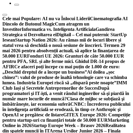
Cele mai Populare:
AI nu va Înlocui Liderii
Cinematografia AI
Dincolo de Butonul Magic
Cum atragem un
Investitor
Informatica vs. Inteligenta Artificiala
Gandirea
Strategica si Dezvoltarea ei
Digitail – Cel mai puternic StartUp
Iesean
Startup Nation 2026: Au rămas mii de locuri libere și
statul vrea să deschidă o nouă sesiune de înscrieri. Termen 29
mai 2026 pentru absolvenții actuali, să aplice la finanțarea de
50.000 EUR
Fonduri UE 2026: Granturi de câte 50.000 EUR
pentru PFA, SRL și alte ferme mici. Ghidul DR-14 propus de
AFIR
Ce afaceri poți începe cu mai puțin de 1.000 de euro:
„Deschid dreptul de a începe un business”
Al doilea „șoc
chinez”: valul de produse de înaltă tehnologie care va schimba
lumea. Industria Europei riscă să „dispară peste noapte”
IMM
Club Iași și Secretele Antreprenorilor de Succes
După
programatori şi IT-işti, a venit rândul inginerilor să-şi piardă în
număr mare locurile de muncă?
Clasa de mijloc se subţiază şi
îmbătrâneşte, iar economia suferă
CNBC: Încrederea publicului
în inteligenţa artificială se erodează, în timp ce Anthropic şi
OpenAI se pregătesc de listare
GITEX Europe 2026: Competiție
pentru startup-uri cu finanțări totale de 50.000 EUR
Marketing
Online in 2026
Startup Europe Week – Brasov 2026
Realitatea
din spatele muncii în IT
Arena Ursilor Junior 2026 – Finala