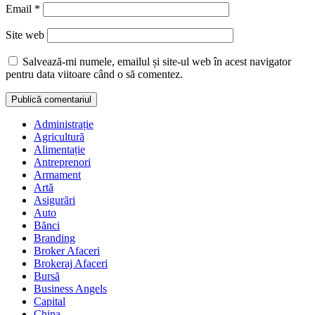
Email
*
Site web
Salvează-mi numele, emailul și site-ul web în acest navigator
pentru data viitoare când o să comentez.
Administrație
Agricultură
Alimentație
Antreprenori
Armament
Artă
Asigurări
Auto
Bănci
Branding
Broker Afaceri
Brokeraj Afaceri
Bursă
Business Angels
Capital
China