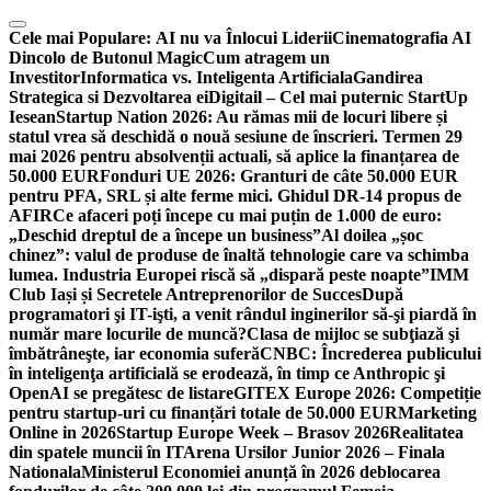
Skip
to
Cele mai Populare:
AI nu va Înlocui Liderii
Cinematografia AI
content
Dincolo de Butonul Magic
Cum atragem un
Investitor
Informatica vs. Inteligenta Artificiala
Gandirea
Strategica si Dezvoltarea ei
Digitail – Cel mai puternic StartUp
Iesean
Startup Nation 2026: Au rămas mii de locuri libere și
statul vrea să deschidă o nouă sesiune de înscrieri. Termen 29
mai 2026 pentru absolvenții actuali, să aplice la finanțarea de
50.000 EUR
Fonduri UE 2026: Granturi de câte 50.000 EUR
pentru PFA, SRL și alte ferme mici. Ghidul DR-14 propus de
AFIR
Ce afaceri poți începe cu mai puțin de 1.000 de euro:
„Deschid dreptul de a începe un business”
Al doilea „șoc
chinez”: valul de produse de înaltă tehnologie care va schimba
lumea. Industria Europei riscă să „dispară peste noapte”
IMM
Club Iași și Secretele Antreprenorilor de Succes
După
programatori şi IT-işti, a venit rândul inginerilor să-şi piardă în
număr mare locurile de muncă?
Clasa de mijloc se subţiază şi
îmbătrâneşte, iar economia suferă
CNBC: Încrederea publicului
în inteligenţa artificială se erodează, în timp ce Anthropic şi
OpenAI se pregătesc de listare
GITEX Europe 2026: Competiție
pentru startup-uri cu finanțări totale de 50.000 EUR
Marketing
Online in 2026
Startup Europe Week – Brasov 2026
Realitatea
din spatele muncii în IT
Arena Ursilor Junior 2026 – Finala
Nationala
Ministerul Economiei anunță în 2026 deblocarea