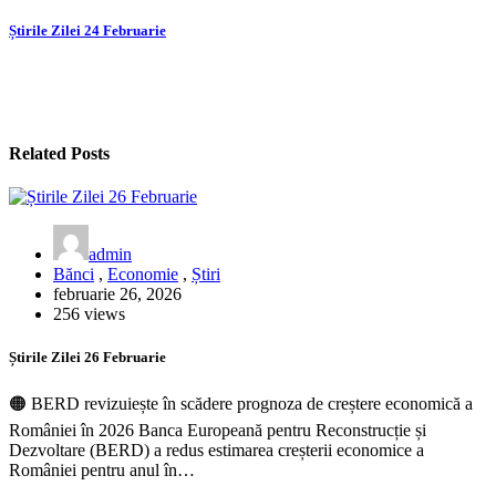
în
articole
Știrile Zilei 24 Februarie
Related Posts
admin
Bănci
,
Economie
,
Știri
februarie 26, 2026
256 views
Știrile Zilei 26 Februarie
🟠 BERD revizuiește în scădere prognoza de creștere economică a
României în 2026 Banca Europeană pentru Reconstrucție și
Dezvoltare (BERD) a redus estimarea creșterii economice a
României pentru anul în…