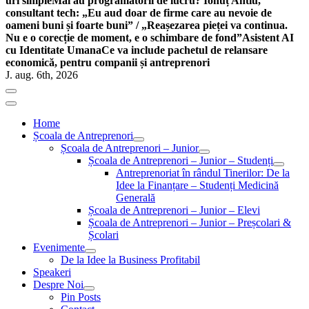
uri simple
Mai au programatorii de lucru? Ionuț Antiu,
consultant tech: „Eu aud doar de firme care au nevoie de
oameni buni și foarte buni” / „Reașezarea pieței va continua.
Nu e o corecție de moment, e o schimbare de fond”
Asistent AI
cu Identitate Umana
Ce va include pachetul de relansare
economică, pentru companii și antreprenori
J. aug. 6th, 2026
Home
Școala de Antreprenori
Școala de Antreprenori – Junior
Școala de Antreprenori – Junior – Studenți
Antreprenoriat în rândul Tinerilor: De la
Idee la Finanțare – Studenți Medicină
Generală
Școala de Antreprenori – Junior – Elevi
Școala de Antreprenori – Junior – Preșcolari &
Școlari
Evenimente
De la Idee la Business Profitabil
Speakeri
Despre Noi
Pin Posts