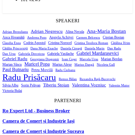
SPEAKERI
Ana-Maria Bostan
Adrian Negrescu
Alina Necula
Adrian Brezulianu
Angela Achiței
Anca Hreamătă
Ciprian Bostan
Andreea Pons
Carmen Belcescu
Codrin Apostol
Cristina Norocel
Claudia Enea
Cristina Teodora Roman
Cătălina Ifrim
Cătălin Priscorniță
Dana Maria Enache
Daniela Cireașă
Daniela Marin
Dan Radu
Gabriel Mardarasevici
Gabriela Vasilache
Dan Ursu
Gabriela Derceicea
Gabriel Radu
Marian Berdan
Georgiana Dragomir
Ioan Coșer
Marcela Ursu
Maricel Popa
Marian Sîncu
Marius Alexe
Marius Dangă
Nicoleta Gall
Paul Butnariu
Petru Movilă
Radu Ciobanu
Radu Prisăcaru
Remus Bălan
Ruxandra Rață-Bucevschi
Tiberiu Stoian
Valentina Vozniuc
Silvia Albu
Sorin Pelivan
Valentin Maior
Victoria Bulai
PARTENERI
Ro Expert Ltd - Business Broker
Camera de Comerț și Industrie Iași
Camera de Comerț și Industrie Suceava