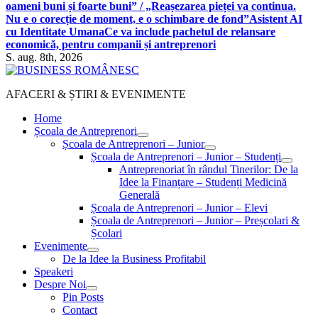
oameni buni și foarte buni” / „Reașezarea pieței va continua.
Nu e o corecție de moment, e o schimbare de fond”
Asistent AI
cu Identitate Umana
Ce va include pachetul de relansare
economică, pentru companii și antreprenori
S. aug. 8th, 2026
AFACERI & ȘTIRI & EVENIMENTE
Home
Școala de Antreprenori
Școala de Antreprenori – Junior
Școala de Antreprenori – Junior – Studenți
Antreprenoriat în rândul Tinerilor: De la
Idee la Finanțare – Studenți Medicină
Generală
Școala de Antreprenori – Junior – Elevi
Școala de Antreprenori – Junior – Preșcolari &
Școlari
Evenimente
De la Idee la Business Profitabil
Speakeri
Despre Noi
Pin Posts
Contact