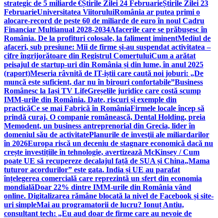
strategic de 5 miliarde €
Știrile Zilei 24 Februarie
Știrile Zilei 23
Februarie
Universitatea Viitorului
România ar putea primi o
alocare-record de peste 60 de miliarde de euro în noul Cadru
Financiar Multianual 2028-2034
Afacerile care se prăbușesc în
România. De la profituri colosale, la faliment iminent
Mediul de
afaceri, sub presiune: Mii de firme și-au suspendat activitatea –
cifre îngrijorătoare din Registrul Comerțului
Cum a arătat
peisajul de startup-uri din România și din lume, în anul 2025
(raport)
Meseria râvnită de IT-iștii care caută noi joburi: „De
muncă este suficient, dar nu în birouri confortabile”
Business
Românesc la Iași TV Life
Greșelile juridice care costă scump
IMM-urile din România. Date, riscuri și exemple din
practică
Ce se mai Fabrică în România
Firmele locale încep să
prindă curaj. O companie românească, Dental Holding, preia
Memodent, un business antreprenorial din Grecia, lider în
domeniul său de activitate
Planurile de invesţii ale miliardarilor
în 2026
Europa riscă un deceniu de stagnare economică dacă nu
crește investițiile în tehnologie, avertizează McKinsey / Cum
poate UE să recupereze decalajul față de SUA și China
„Mama
tuturor acordurilor” este gata. India și UE au parafat
înțelegerea comercială care reprezintă un sfert din economia
mondială
Doar 22% dintre IMM-urile din România vând
online. Digitalizarea rămâne blocată la nivel de Facebook și site-
uri simple
Mai au programatorii de lucru? Ionuț Antiu,
consultant tech: „Eu aud doar de firme care au nevoie de