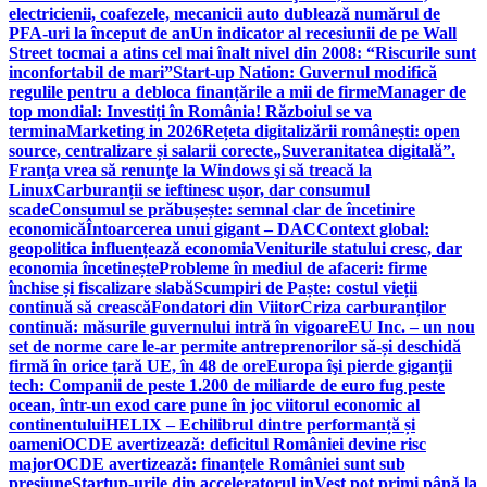
electricienii, coafezele, mecanicii auto dublează numărul de
PFA-uri la început de an
Un indicator al recesiunii de pe Wall
Street tocmai a atins cel mai înalt nivel din 2008: “Riscurile sunt
inconfortabil de mari”
Start-up Nation: Guvernul modifică
regulile pentru a debloca finanțările a mii de firme
Manager de
top mondial: Investiți în România! Războiul se va
termina
Marketing in 2026
Rețeta digitalizării românești: open
source, centralizare și salarii corecte
„Suveranitatea digitală”.
Franţa vrea să renunţe la Windows şi să treacă la
Linux
Carburanții se ieftinesc ușor, dar consumul
scade
Consumul se prăbușește: semnal clar de încetinire
economică
Întoarcerea unui gigant – DAC
Context global:
geopolitica influențează economia
Veniturile statului cresc, dar
economia încetinește
Probleme în mediul de afaceri: firme
închise și fiscalizare slabă
Scumpiri de Paște: costul vieții
continuă să crească
Fondatori din Viitor
Criza carburanților
continuă: măsurile guvernului intră în vigoare
EU Inc. – un nou
set de norme care le-ar permite antreprenorilor să-și deschidă
firmă în orice țară UE, în 48 de ore
Europa îşi pierde giganţii
tech: Companii de peste 1.200 de miliarde de euro fug peste
ocean, într-un exod care pune în joc viitorul economic al
continentului
HELIX – Echilibrul dintre performanță și
oameni
OCDE avertizează: deficitul României devine risc
major
OCDE avertizează: finanțele României sunt sub
presiune
Startup-urile din acceleratorul inVest pot primi până la