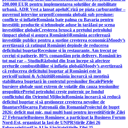
200.000 EUR pentru implementarea soluțiilor de mobilitate
urbană. ADR Vest a lansat apelul
Criză pe piața carburanților –
guvernul intervine urgent
Economia globală sub presiune:
conflicte și inflație
România bate palma cu Bavaria pentru
investiții: producție și tehnologie aduse în țară
Iasi pe scena
investițiilor globale
Creșterea bruscă a prețului petrolului
(impact global și asupra României)
România accelerează
investițiile publice pentru a susține creșterea economică
Moody’s
avertizează că ratingul României depinde de reducerea
deficitului bugetar
Recesiune și în restaurante. Am trecut pe
covrigi și patiserie, 80% comandăm prin delivery. Românii ies
tot mai rar – Studiu
Războiul din Iran începe să afecteze
prețurile combustibililor și inflația globală
Moody’s avertizează
că reducerea deficitului bugetar al României este în
pericol
Fuziuni & Achiziții
România încearcă să mențină
stabilitatea bugetară în contextul presiunilor fiscale
Piețele
bursiere globale sunt extrem de volatile din cauza tensiunilor
geopolitice
Prețul petrolului crește puternic pe fondul
conflictului din Orientul Mijlociu
România încearcă să reducă
deficitul bugetar și să gestioneze creșterea nevoilor de
finanțare
Mișcarea Patronală din Romania
Proiectul de buget
2026: deficit mai mic, mai mulți bani pentru investiții
Știrile Zilei
27 Februarie
Business Românesc a participat la Business Forum
Nord-Est, organizat la Iași de UNPR
Știrile Zilei 26
Februarie
StartUp AI în Sănătate
Știrile Zilei 25