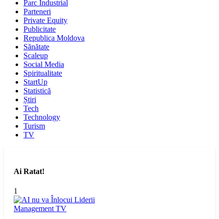
Parc Industrial
Parteneri
Private Equity
Publicitate
Republica Moldova
Sănătate
Scaleup
Social Media
Spiritualitate
StartUp
Statistică
Știri
Tech
Technology
Turism
TV
Ai Ratat!
1
Management
TV