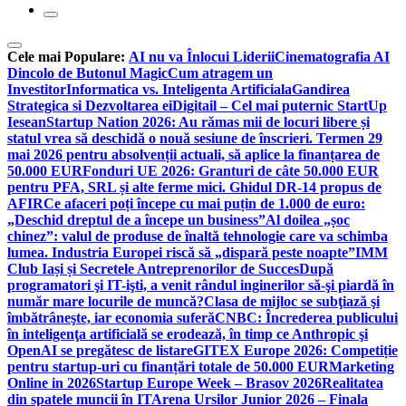
Cele mai Populare:
AI nu va Înlocui Liderii
Cinematografia AI
Dincolo de Butonul Magic
Cum atragem un
Investitor
Informatica vs. Inteligenta Artificiala
Gandirea
Strategica si Dezvoltarea ei
Digitail – Cel mai puternic StartUp
Iesean
Startup Nation 2026: Au rămas mii de locuri libere și
statul vrea să deschidă o nouă sesiune de înscrieri. Termen 29
mai 2026 pentru absolvenții actuali, să aplice la finanțarea de
50.000 EUR
Fonduri UE 2026: Granturi de câte 50.000 EUR
pentru PFA, SRL și alte ferme mici. Ghidul DR-14 propus de
AFIR
Ce afaceri poți începe cu mai puțin de 1.000 de euro:
„Deschid dreptul de a începe un business”
Al doilea „șoc
chinez”: valul de produse de înaltă tehnologie care va schimba
lumea. Industria Europei riscă să „dispară peste noapte”
IMM
Club Iași și Secretele Antreprenorilor de Succes
După
programatori şi IT-işti, a venit rândul inginerilor să-şi piardă în
număr mare locurile de muncă?
Clasa de mijloc se subţiază şi
îmbătrâneşte, iar economia suferă
CNBC: Încrederea publicului
în inteligenţa artificială se erodează, în timp ce Anthropic şi
OpenAI se pregătesc de listare
GITEX Europe 2026: Competiție
pentru startup-uri cu finanțări totale de 50.000 EUR
Marketing
Online in 2026
Startup Europe Week – Brasov 2026
Realitatea
din spatele muncii în IT
Arena Ursilor Junior 2026 – Finala