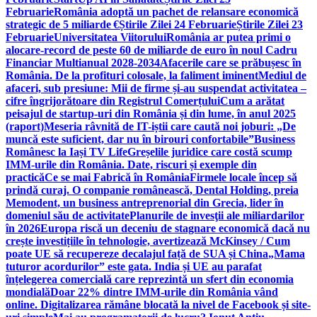
Februarie
România adoptă un pachet de relansare economică
strategic de 5 miliarde €
Știrile Zilei 24 Februarie
Știrile Zilei 23
Februarie
Universitatea Viitorului
România ar putea primi o
alocare-record de peste 60 de miliarde de euro în noul Cadru
Financiar Multianual 2028-2034
Afacerile care se prăbușesc în
România. De la profituri colosale, la faliment iminent
Mediul de
afaceri, sub presiune: Mii de firme și-au suspendat activitatea –
cifre îngrijorătoare din Registrul Comerțului
Cum a arătat
peisajul de startup-uri din România și din lume, în anul 2025
(raport)
Meseria râvnită de IT-iștii care caută noi joburi: „De
muncă este suficient, dar nu în birouri confortabile”
Business
Românesc la Iași TV Life
Greșelile juridice care costă scump
IMM-urile din România. Date, riscuri și exemple din
practică
Ce se mai Fabrică în România
Firmele locale încep să
prindă curaj. O companie românească, Dental Holding, preia
Memodent, un business antreprenorial din Grecia, lider în
domeniul său de activitate
Planurile de invesţii ale miliardarilor
în 2026
Europa riscă un deceniu de stagnare economică dacă nu
crește investițiile în tehnologie, avertizează McKinsey / Cum
poate UE să recupereze decalajul față de SUA și China
„Mama
tuturor acordurilor” este gata. India și UE au parafat
înțelegerea comercială care reprezintă un sfert din economia
mondială
Doar 22% dintre IMM-urile din România vând
online. Digitalizarea rămâne blocată la nivel de Facebook și site-