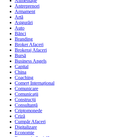
Alimentație
Antreprenori
Armament
Artă
Asigurări
Auto
Bănci
Branding
Broker Afaceri
Brokeraj Afaceri
Bursă
Business Angels
Capital
China
Coaching
Comerț Internațional
Comunicare
Comunicații
Construcții
Consultanță
Criptomonede
Criză
Cumpăr Afaceri
Digitalizare
Economie