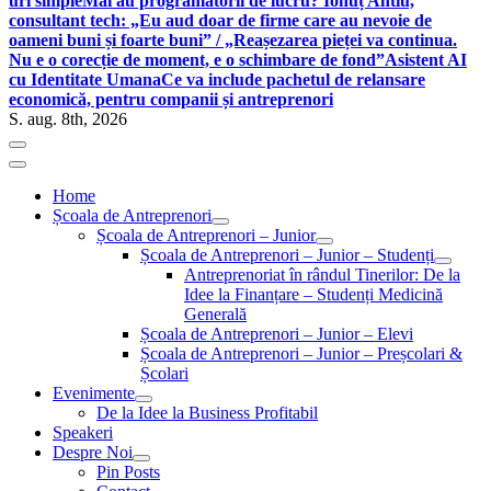
uri simple
Mai au programatorii de lucru? Ionuț Antiu,
consultant tech: „Eu aud doar de firme care au nevoie de
oameni buni și foarte buni” / „Reașezarea pieței va continua.
Nu e o corecție de moment, e o schimbare de fond”
Asistent AI
cu Identitate Umana
Ce va include pachetul de relansare
economică, pentru companii și antreprenori
S. aug. 8th, 2026
Home
Școala de Antreprenori
Școala de Antreprenori – Junior
Școala de Antreprenori – Junior – Studenți
Antreprenoriat în rândul Tinerilor: De la
Idee la Finanțare – Studenți Medicină
Generală
Școala de Antreprenori – Junior – Elevi
Școala de Antreprenori – Junior – Preșcolari &
Școlari
Evenimente
De la Idee la Business Profitabil
Speakeri
Despre Noi
Pin Posts