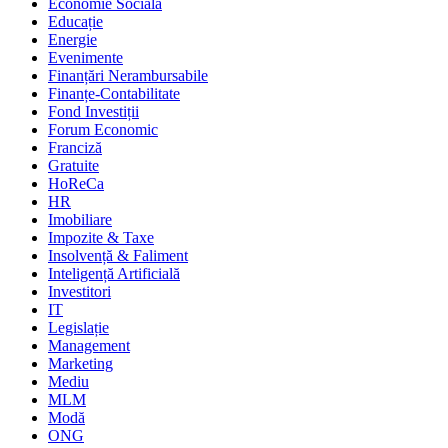
Economie Socială
Educație
Energie
Evenimente
Finanțări Nerambursabile
Finanțe-Contabilitate
Fond Investiții
Forum Economic
Franciză
Gratuite
HoReCa
HR
Imobiliare
Impozite & Taxe
Insolvență & Faliment
Inteligență Artificială
Investitori
IT
Legislație
Management
Marketing
Mediu
MLM
Modă
ONG