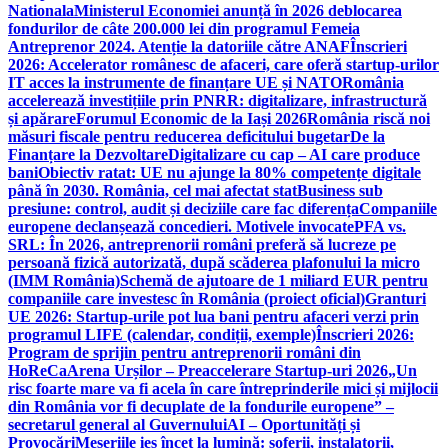
Nationala
Ministerul Economiei anunță în 2026 deblocarea
fondurilor de câte 200.000 lei din programul Femeia
Antreprenor 2024. Atenție la datoriile către ANAF
Înscrieri
2026: Accelerator românesc de afaceri, care oferă startup-urilor
IT acces la instrumente de finanțare UE și NATO
România
accelerează investițiile prin PNRR: digitalizare, infrastructură
și apărare
Forumul Economic de la Iași 2026
România riscă noi
măsuri fiscale pentru reducerea deficitului bugetar
De la
Finanțare la Dezvoltare
Digitalizare cu cap – AI care produce
bani
Obiectiv ratat: UE nu ajunge la 80% competențe digitale
până în 2030. România, cel mai afectat stat
Business sub
presiune: control, audit și deciziile care fac diferența
Companiile
europene declanșează concedieri. Motivele invocate
PFA vs.
SRL: În 2026, antreprenorii români preferă să lucreze pe
persoană fizică autorizată, după scăderea plafonului la micro
(IMM România)
Schemă de ajutoare de 1 miliard EUR pentru
companiile care investesc în România (proiect oficial)
Granturi
UE 2026: Startup-urile pot lua bani pentru afaceri verzi prin
programul LIFE (calendar, condiții, exemple)
Înscrieri 2026:
Program de sprijin pentru antreprenorii români din
HoReCa
Arena Urșilor – Preaccelerare Startup-uri 2026
„Un
risc foarte mare va fi acela în care întreprinderile mici și mijlocii
din România vor fi decuplate de la fondurile europene” –
secretarul general al Guvernului
AI – Oportunități și
Provocări
Meseriile ies încet la lumină: şoferii, instalatorii,