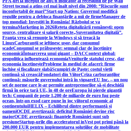
PFA-uri la început de an
Un indicator al recesiunii de pe Wall
Street tocmai a atins cel mai înalt nivel din 2008: “Riscurile sunt
inconfortabil de mari”
Start-up Nation: Guvernul modifică
regulile pentru a debloca finanțările a mii de firme
Manager de
top mondial: Investiți în România! Războiul se va
termina
Marketing in 2026
Rețeta digitalizării românești: open
source, centralizare și salarii corecte
„Suveranitatea digitală”.
Franţa vrea să renunţe la Windows şi să treacă la
Linux
Carburanții se ieftinesc ușor, dar consumul
scade
Consumul se prăbușește: semnal clar de încetinire
economică
Întoarcerea unui gigant – DAC
Context global:
geopolitica influențează economia
Veniturile statului cresc, dar
economia încetinește
Probleme în mediul de afaceri: firme
închise și fiscalizare slabă
Scumpiri de Paște: costul vieții
continuă să crească
Fondatori din Viitor
Criza carburanților
continuă: măsurile guvernului intră în vigoare
EU Inc. – un nou
set de norme care le-ar permite antreprenorilor să-și deschidă
firmă în orice țară UE, în 48 de ore
Europa îşi pierde giganţii
tech: Companii de peste 1.200 de miliarde de euro fug peste
ocean, într-un exod care pune în joc viitorul economic al
continentului
HELIX – Echilibrul dintre performanță și
oameni
OCDE avertizează: deficitul României devine risc
major
OCDE avertizează: finanțele României sunt sub
presiune
Startup-urile din acceleratorul inVest pot primi până la
200.000 EUR pentru implementarea soluțiilor de mobilitate