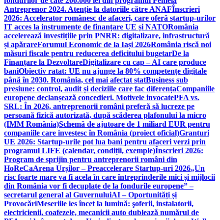
fondurilor de câte 200.000 lei din programul Femeia
Antreprenor 2024. Atenție la datoriile către ANAF
Înscrieri
2026: Accelerator românesc de afaceri, care oferă startup-urilor
IT acces la instrumente de finanțare UE și NATO
România
accelerează investițiile prin PNRR: digitalizare, infrastructură
și apărare
Forumul Economic de la Iași 2026
România riscă noi
măsuri fiscale pentru reducerea deficitului bugetar
De la
Finanțare la Dezvoltare
Digitalizare cu cap – AI care produce
bani
Obiectiv ratat: UE nu ajunge la 80% competențe digitale
până în 2030. România, cel mai afectat stat
Business sub
presiune: control, audit și deciziile care fac diferența
Companiile
europene declanșează concedieri. Motivele invocate
PFA vs.
SRL: În 2026, antreprenorii români preferă să lucreze pe
persoană fizică autorizată, după scăderea plafonului la micro
(IMM România)
Schemă de ajutoare de 1 miliard EUR pentru
companiile care investesc în România (proiect oficial)
Granturi
UE 2026: Startup-urile pot lua bani pentru afaceri verzi prin
programul LIFE (calendar, condiții, exemple)
Înscrieri 2026:
Program de sprijin pentru antreprenorii români din
HoReCa
Arena Urșilor – Preaccelerare Startup-uri 2026
„Un
risc foarte mare va fi acela în care întreprinderile mici și mijlocii
din România vor fi decuplate de la fondurile europene” –
secretarul general al Guvernului
AI – Oportunități și
Provocări
Meseriile ies încet la lumină: şoferii, instalatorii,
electricienii, coafezele, mecanicii auto dublează numărul de