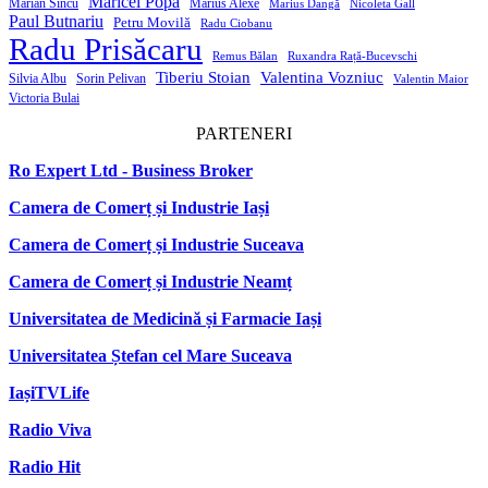
Maricel Popa
Marian Sîncu
Marius Alexe
Marius Dangă
Nicoleta Gall
Paul Butnariu
Petru Movilă
Radu Ciobanu
Radu Prisăcaru
Remus Bălan
Ruxandra Rață-Bucevschi
Tiberiu Stoian
Valentina Vozniuc
Silvia Albu
Sorin Pelivan
Valentin Maior
Victoria Bulai
PARTENERI
Ro Expert Ltd - Business Broker
Camera de Comerț și Industrie Iași
Camera de Comerț și Industrie Suceava
Camera de Comerț și Industrie Neamț
Universitatea de Medicină și Farmacie Iași
Universitatea Ștefan cel Mare Suceava
IașiTVLife
Radio Viva
Radio Hit