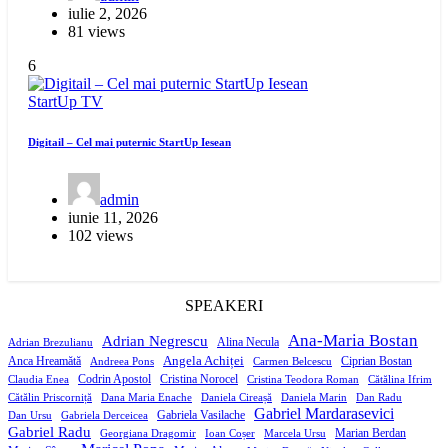
iulie 2, 2026
81 views
6
StartUp
TV
Digitail – Cel mai puternic StartUp Iesean
admin
iunie 11, 2026
102 views
SPEAKERI
Ana-Maria Bostan
Adrian Negrescu
Alina Necula
Adrian Brezulianu
Angela Achiței
Anca Hreamătă
Ciprian Bostan
Andreea Pons
Carmen Belcescu
Codrin Apostol
Cristina Norocel
Claudia Enea
Cristina Teodora Roman
Cătălina Ifrim
Cătălin Priscorniță
Dana Maria Enache
Daniela Cireașă
Daniela Marin
Dan Radu
Gabriel Mardarasevici
Gabriela Vasilache
Dan Ursu
Gabriela Derceicea
Gabriel Radu
Marian Berdan
Georgiana Dragomir
Ioan Coșer
Marcela Ursu