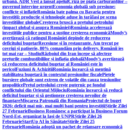
urbană. ADR Vest a lansat apelul
Criză pe piața carburanților –
guvernul intervine urgent
Economia globală sub presiune:
conflicte și inflație
România bate palma cu Bavaria pentru
investiții: producție și tehnologie aduse în țară
Iasi pe scena
investițiilor globale
Creșterea bruscă a prețului petrolului
(impact global și asupra României)
România accelerează
investițiile publice pentru a susține creșterea economică
Moody’s
avertizează că ratingul României depinde de reducerea
deficitului bugetar
Recesiune și în restaurante. Am trecut pe
covrigi și patiserie, 80% comandăm prin delivery. Românii ies
tot mai rar – Studiu
Războiul din Iran începe să afecteze
prețurile combustibililor și inflația globală
Moody’s avertizează
că reducerea deficitului bugetar al României este în
pericol
Fuziuni & Achiziții
România încearcă să mențină
stabilitatea bugetară în contextul presiunilor fiscale
Piețele
bursiere globale sunt extrem de volatile din cauza tensiunilor
geopolitice
Prețul petrolului crește puternic pe fondul
conflictului din Orientul Mijlociu
România încearcă să reducă
deficitul bugetar și să gestioneze creșterea nevoilor de
finanțare
Mișcarea Patronală din Romania
Proiectul de buget
2026: deficit mai mic, mai mulți bani pentru investiții
Știrile Zilei
27 Februarie
Business Românesc a participat la Business Forum
Nord-Est, organizat la Iași de UNPR
Știrile Zilei 26
Februarie
StartUp AI în Sănătate
Știrile Zilei 25
Februarie
România adoptă un pachet de relansare economică