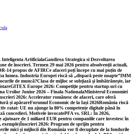
cula
 Inteligenta Artificiala
Gandirea Strategica si Dezvoltarea
une de înscrieri. Termen 29 mai 2026 pentru absolvenții actuali,
 DR-14 propus de AFIR
Ce afaceri poți începe cu mai puțin de
mba lumea. Industria Europei riscă să „dispară peste noapte”
IMM
 locurile de muncă?
Clasa de mijloc se subţiază şi îmbătrâneşte, iar
istare
GITEX Europe 2026: Competiție pentru startup-uri cu
na Ursilor Junior 2026 – Finala Nationala
Ministerul Economiei
nscrieri 2026: Accelerator românesc de afaceri, care oferă
tură și apărare
Forumul Economic de la Iași 2026
România riscă
tiv ratat: UE nu ajunge la 80% competențe digitale până în
ă concedieri. Motivele invocate
PFA vs. SRL: În 2026,
 ajutoare de 1 miliard EUR pentru companiile care investesc în
, exemple)
Înscrieri 2026: Program de sprijin pentru
erile mici și mijlocii din România vor fi decuplate de la fondurile