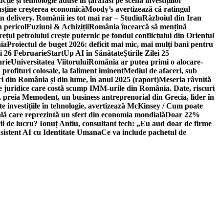
ție și tehnologie aduse în țară
Iasi pe scena investițiilor
usține creșterea economică
Moody’s avertizează că ratingul
n delivery. Românii ies tot mai rar – Studiu
Războiul din Iran
n pericol
Fuziuni & Achiziții
România încearcă să mențină
rețul petrolului crește puternic pe fondul conflictului din Orientul
ia
Proiectul de buget 2026: deficit mai mic, mai mulți bani pentru
lei 26 Februarie
StartUp AI în Sănătate
Știrile Zilei 25
arie
Universitatea Viitorului
România ar putea primi o alocare-
profituri colosale, la faliment iminent
Mediul de afaceri, sub
i din România și din lume, în anul 2025 (raport)
Meseria râvnită
le juridice care costă scump IMM-urile din România. Date, riscuri
 preia Memodent, un business antreprenorial din Grecia, lider în
 investițiile în tehnologie, avertizează McKinsey / Cum poate
ală care reprezintă un sfert din economia mondială
Doar 22%
i de lucru? Ionuț Antiu, consultant tech: „Eu aud doar de firme
sistent AI cu Identitate Umana
Ce va include pachetul de