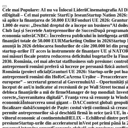
Skip
to
Cele mai Populare:
AI nu va Înlocui Liderii
Cinematografia AI D
content
ei
Digitail – Cel mai puternic StartUp Iesean
Startup Nation 2026: 
să aplice la finanțarea de 50.000 EUR
Fonduri UE 2026: Granturi
1.000 de euro: „Deschid dreptul de a începe un business”
Al doile
Club Iași și Secretele Antreprenorilor de Succes
După programatori
economia suferă
CNBC: Încrederea publicului în inteligenţa artifi
finanțări totale de 50.000 EUR
Marketing Online in 2026
Startup
anunță în 2026 deblocarea fondurilor de câte 200.000 lei din pr
startup-urilor IT acces la instrumente de finanțare UE și NATO
R
noi măsuri fiscale pentru reducerea deficitului bugetar
De la Fina
2030. România, cel mai afectat stat
Business sub presiune: control, 
antreprenorii români preferă să lucreze pe persoană fizică auto
România (proiect oficial)
Granturi UE 2026: Startup-urile pot lua
antreprenorii români din HoReCa
Arena Urșilor – Preaccelerare
europene” – secretarul general al Guvernului
AI – Oportunități ș
început de an
Un indicator al recesiunii de pe Wall Street tocmai a
debloca finanțările a mii de firme
Manager de top mondial: Invest
corecte
„Suveranitatea digitală”. Franţa vrea să renunţe la Windo
economică
Întoarcerea unui gigant – DAC
Context global: geopoli
fiscalizare slabă
Scumpiri de Paște: costul vieții continuă să creas
permite antreprenorilor să-și deschidă firmă în orice țară UE, în 
viitorul economic al continentului
HELIX – Echilibrul dintre per
presiune
Startup-urile din acceleratorul inVest pot primi până l