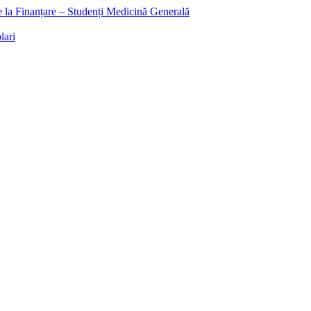
ee la Finanțare – Studenți Medicină Generală
lari