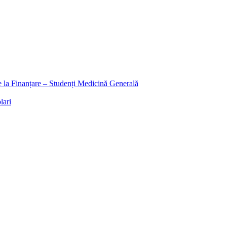
ee la Finanțare – Studenți Medicină Generală
lari