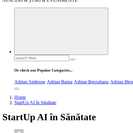
AFACERI & ȘTIRI & EVENIMENTE
Search
for:
Or check our Popular Categories...
Adrian Ambrose
Adrian Barna
Adrian Brezulianu
Adrian Ifte
Home
StartUp AI în Sănătate
StartUp AI în Sănătate