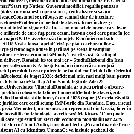
ricienii, coafezele, mecanicii auto dublează numărul de PFA-uri la
 mari”
Start-up Nation: Guvernul modifică regulile pentru a
gitalizării românești: open source, centralizare și salarii
l scade
Consumul se prăbușește: semnal clar de încetinire
ncetinește
Probleme în mediul de afaceri: firme închise și
nului intră în vigoare
EU Inc. – un nou set de norme care le-ar
e miliarde de euro fug peste ocean, într-un exod care pune în joc
sc major
OCDE avertizează: finanțele României sunt sub
. ADR Vest a lansat apelul
Criză pe piața carburanților –
ție și tehnologie aduse în țară
Iasi pe scena investițiilor
usține creșterea economică
Moody’s avertizează că ratingul
n delivery. Românii ies tot mai rar – Studiu
Războiul din Iran
n pericol
Fuziuni & Achiziții
România încearcă să mențină
rețul petrolului crește puternic pe fondul conflictului din Orientul
ia
Proiectul de buget 2026: deficit mai mic, mai mulți bani pentru
lei 26 Februarie
StartUp AI în Sănătate
Știrile Zilei 25
arie
Universitatea Viitorului
România ar putea primi o alocare-
profituri colosale, la faliment iminent
Mediul de afaceri, sub
i din România și din lume, în anul 2025 (raport)
Meseria râvnită
le juridice care costă scump IMM-urile din România. Date, riscuri
 preia Memodent, un business antreprenorial din Grecia, lider în
 investițiile în tehnologie, avertizează McKinsey / Cum poate
ală care reprezintă un sfert din economia mondială
Doar 22%
i de lucru? Ionuț Antiu, consultant tech: „Eu aud doar de firme
sistent AI cu Identitate Umana
Ce va include pachetul de