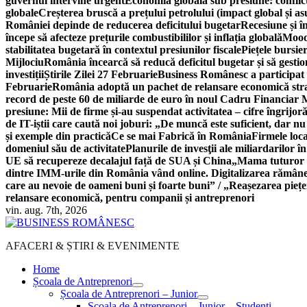
guvernul intervine urgent
Economia globală sub presiune: conflicte
globale
Creșterea bruscă a prețului petrolului (impact global și 
României depinde de reducerea deficitului bugetar
Recesiune și î
începe să afecteze prețurile combustibililor și inflația globală
Moody
stabilitatea bugetară în contextul presiunilor fiscale
Piețele bursie
Mijlociu
România încearcă să reducă deficitul bugetar și să gestio
investiții
Știrile Zilei 27 Februarie
Business Românesc a participat
Februarie
România adoptă un pachet de relansare economică strat
record de peste 60 de miliarde de euro în noul Cadru Financiar
presiune: Mii de firme și-au suspendat activitatea – cifre îngrijo
de IT-iștii care caută noi joburi: „De muncă este suficient, dar nu
și exemple din practică
Ce se mai Fabrică în România
Firmele loc
domeniul său de activitate
Planurile de invesţii ale miliardarilor î
UE să recupereze decalajul față de SUA și China
„Mama tuturor a
dintre IMM-urile din România vând online. Digitalizarea rămâne b
care au nevoie de oameni buni și foarte buni” / „Reașezarea pieț
relansare economică, pentru companii și antreprenori
vin. aug. 7th, 2026
AFACERI & ȘTIRI & EVENIMENTE
Home
Școala de Antreprenori
Școala de Antreprenori – Junior
Școala de Antreprenori – Junior – Studenți