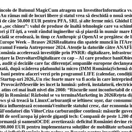
incolo de Butonul Magic
Cum atragem un Investitor
Informatica vs.
Au rămas mii de locuri libere și statul vrea să deschidă o nouă sesi
 de câte 50.000 EUR pentru PFA, SRL și alte ferme mici. Ghidul
a „șoc chinez”: valul de produse de înaltă tehnologie care va schi
 şi IT-işti, a venit rândul inginerilor să-şi piardă în număr mare
cială se erodează, în timp ce Anthropic şi OpenAI se pregătesc de l
 Europe Week – Brasov 2026
Realitatea din spatele muncii în IT
Are
ogramul Femeia Antreprenor 2024. Atenție la datoriile către ANAF
Î
omânia accelerează investițiile prin PNRR: digitalizare, infrastruc
nțare la Dezvoltare
Digitalizare cu cap – AI care produce bani
Obiec
audit și deciziile care fac diferența
Companiile europene declanșeaz
rizată, după scăderea plafonului la micro (IMM România)
Schemă de
 bani pentru afaceri verzi prin programul LIFE (calendar, condiții
 Startup-uri 2026
„Un risc foarte mare va fi acela în care întreprind
i Provocări
Meseriile ies încet la lumină: şoferii, instalatorii, elect
 atins cel mai înalt nivel din 2008: “Riscurile sunt inconfortabil de
iți în România! Războiul se va termina
Marketing in 2026
Rețeta di
ws şi să treacă la Linux
Carburanții se ieftinesc ușor, dar consumu
tica influențează economia
Veniturile statului cresc, dar economia î
că
Fondatori din Viitor
Criza carburanților continuă: măsurile guver
48 de ore
Europa îşi pierde giganţii tech: Companii de peste 1.200 d
formanță și oameni
OCDE avertizează: deficitul României devine ri
a 200.000 EUR pentru implementarea soluțiilor de mobilitate urbană