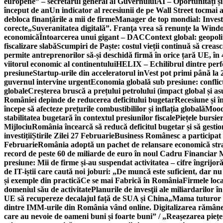
europene” – secretarul general al Guvernului
AI – Oportunități ș
început de an
Un indicator al recesiunii de pe Wall Street tocmai a
debloca finanțările a mii de firme
Manager de top mondial: Invest
corecte
„Suveranitatea digitală”. Franţa vrea să renunţe la Windo
economică
Întoarcerea unui gigant – DAC
Context global: geopoli
fiscalizare slabă
Scumpiri de Paște: costul vieții continuă să creas
permite antreprenorilor să-și deschidă firmă în orice țară UE, în 
viitorul economic al continentului
HELIX – Echilibrul dintre per
presiune
Startup-urile din acceleratorul inVest pot primi până l
guvernul intervine urgent
Economia globală sub presiune: conflicte
globale
Creșterea bruscă a prețului petrolului (impact global și 
României depinde de reducerea deficitului bugetar
Recesiune și î
începe să afecteze prețurile combustibililor și inflația globală
Moody
stabilitatea bugetară în contextul presiunilor fiscale
Piețele bursie
Mijlociu
România încearcă să reducă deficitul bugetar și să gestio
investiții
Știrile Zilei 27 Februarie
Business Românesc a participat
Februarie
România adoptă un pachet de relansare economică strat
record de peste 60 de miliarde de euro în noul Cadru Financiar
presiune: Mii de firme și-au suspendat activitatea – cifre îngrijo
de IT-iștii care caută noi joburi: „De muncă este suficient, dar nu
și exemple din practică
Ce se mai Fabrică în România
Firmele loc
domeniul său de activitate
Planurile de invesţii ale miliardarilor î
UE să recupereze decalajul față de SUA și China
„Mama tuturor a
dintre IMM-urile din România vând online. Digitalizarea rămâne b
care au nevoie de oameni buni și foarte buni” / „Reașezarea pieț