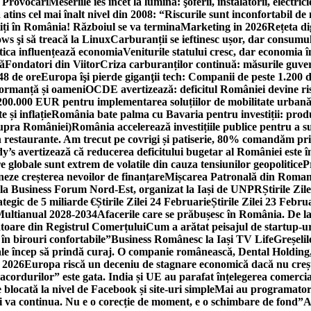
i Provocări
Meseriile ies încet la lumină: şoferii, instalatorii, elect
 atins cel mai înalt nivel din 2008: “Riscurile sunt inconfortabil de
iți în România! Războiul se va termina
Marketing in 2026
Rețeta di
ws şi să treacă la Linux
Carburanții se ieftinesc ușor, dar consumu
tica influențează economia
Veniturile statului cresc, dar economia î
că
Fondatori din Viitor
Criza carburanților continuă: măsurile guver
48 de ore
Europa îşi pierde giganţii tech: Companii de peste 1.200 d
formanță și oameni
OCDE avertizează: deficitul României devine ri
a 200.000 EUR pentru implementarea soluțiilor de mobilitate urbană
 și inflație
România bate palma cu Bavaria pentru investiții: produc
asupra României)
România accelerează investițiile publice pentru a s
n restaurante. Am trecut pe covrigi și patiserie, 80% comandăm pri
’s avertizează că reducerea deficitului bugetar al României este î
re globale sunt extrem de volatile din cauza tensiunilor geopolitice
P
neze creșterea nevoilor de finanțare
Mișcarea Patronală din Roman
 la Business Forum Nord-Est, organizat la Iași de UNPR
Știrile Zi
egic de 5 miliarde €
Știrile Zilei 24 Februarie
Știrile Zilei 23 Febru
 Multianual 2028-2034
Afacerile care se prăbușesc în România. De la 
rătoare din Registrul Comerțului
Cum a arătat peisajul de startup-ur
 în birouri confortabile”
Business Românesc la Iași TV Life
Greșeli
ale încep să prindă curaj. O companie românească, Dental Holding,
n 2026
Europa riscă un deceniu de stagnare economică dacă nu crește
cordurilor” este gata. India și UE au parafat înțelegerea comerci
locată la nivel de Facebook și site-uri simple
Mai au programatori
ei va continua. Nu e o corecție de moment, e o schimbare de fond”
A