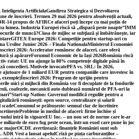
 Inteligenta Artificiala
Gandirea Strategica si Dezvoltarea
une de înscrieri. Termen 29 mai 2026 pentru absolvenții actuali,
 DR-14 propus de AFIR
Ce afaceri poți începe cu mai puțin de
mba lumea. Industria Europei riscă să „dispară peste noapte”
IMM
 locurile de muncă?
Clasa de mijloc se subţiază şi îmbătrâneşte, iar
istare
GITEX Europe 2026: Competiție pentru startup-uri cu
na Ursilor Junior 2026 – Finala Nationala
Ministerul Economiei
nscrieri 2026: Accelerator românesc de afaceri, care oferă
tură și apărare
Forumul Economic de la Iași 2026
România riscă
tiv ratat: UE nu ajunge la 80% competențe digitale până în
ă concedieri. Motivele invocate
PFA vs. SRL: În 2026,
 ajutoare de 1 miliard EUR pentru companiile care investesc în
, exemple)
Înscrieri 2026: Program de sprijin pentru
erile mici și mijlocii din România vor fi decuplate de la fondurile
ricienii, coafezele, mecanicii auto dublează numărul de PFA-uri la
 mari”
Start-up Nation: Guvernul modifică regulile pentru a
gitalizării românești: open source, centralizare și salarii
l scade
Consumul se prăbușește: semnal clar de încetinire
ncetinește
Probleme în mediul de afaceri: firme închise și
nului intră în vigoare
EU Inc. – un nou set de norme care le-ar
e miliarde de euro fug peste ocean, într-un exod care pune în joc
sc major
OCDE avertizează: finanțele României sunt sub
. ADR Vest a lansat apelul
Criză pe piața carburanților –