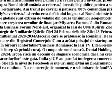
 și inflație
România bate palma cu Bavaria pentru investiții: produc
asupra României)
România accelerează investițiile publice pentru a s
n restaurante. Am trecut pe covrigi și patiserie, 80% comandăm pri
’s avertizează că reducerea deficitului bugetar al României este î
re globale sunt extrem de volatile din cauza tensiunilor geopolitice
P
neze creșterea nevoilor de finanțare
Mișcarea Patronală din Roman
 la Business Forum Nord-Est, organizat la Iași de UNPR
Știrile Zi
egic de 5 miliarde €
Știrile Zilei 24 Februarie
Știrile Zilei 23 Febru
 Multianual 2028-2034
Afacerile care se prăbușesc în România. De la 
rătoare din Registrul Comerțului
Cum a arătat peisajul de startup-ur
 în birouri confortabile”
Business Românesc la Iași TV Life
Greșeli
ale încep să prindă curaj. O companie românească, Dental Holding,
n 2026
Europa riscă un deceniu de stagnare economică dacă nu crește
cordurilor” este gata. India și UE au parafat înțelegerea comerci
locată la nivel de Facebook și site-uri simple
Mai au programatori
ei va continua. Nu e o corecție de moment, e o schimbare de fond”
A