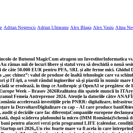
ne
Adrian Negrescu
Adrian Ulmeanu
Alex Blaga
Alex Vasiu
Alina Ne
incolo de Butonul Magic
Cum atragem un Investitor
Informatica vs.
Au rămas mii de locuri libere și statul vrea să deschidă o nouă sesi
 de câte 50.000 EUR pentru PFA, SRL și alte ferme mici. Ghidul
a „șoc chinez”: valul de produse de înaltă tehnologie care va schi
 şi IT-işti, a venit rândul inginerilor să-şi piardă în număr mare
cială se erodează, în timp ce Anthropic şi OpenAI se pregătesc de l
 Europe Week – Brasov 2026
Realitatea din spatele muncii în IT
Are
ogramul Femeia Antreprenor 2024. Atenție la datoriile către ANAF
Î
omânia accelerează investițiile prin PNRR: digitalizare, infrastruc
nțare la Dezvoltare
Digitalizare cu cap – AI care produce bani
Obiec
audit și deciziile care fac diferența
Companiile europene declanșeaz
rizată, după scăderea plafonului la micro (IMM România)
Schemă de
 bani pentru afaceri verzi prin programul LIFE (calendar, condiții
 Startup-uri 2026
„Un risc foarte mare va fi acela în care întreprind