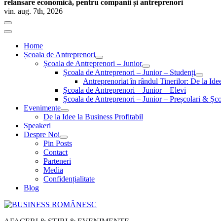
relansare economică, pentru companii și antreprenori
vin. aug. 7th, 2026
Home
Școala de Antreprenori
Școala de Antreprenori – Junior
Școala de Antreprenori – Junior – Studenți
Antreprenoriat în rândul Tinerilor: De la Id
Școala de Antreprenori – Junior – Elevi
Școala de Antreprenori – Junior – Preșcolari & Șco
Evenimente
De la Idee la Business Profitabil
Speakeri
Despre Noi
Pin Posts
Contact
Parteneri
Media
Confidențialitate
Blog