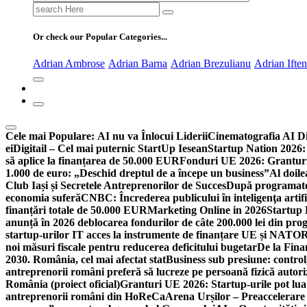
Search
for:
Or check our Popular Categories...
Adrian Ambrose
Adrian Barna
Adrian Brezulianu
Adrian Ifte
Cele mai Populare:
AI nu va Înlocui Liderii
Cinematografia AI D
ei
Digitail – Cel mai puternic StartUp Iesean
Startup Nation 2026: 
să aplice la finanțarea de 50.000 EUR
Fonduri UE 2026: Granturi
1.000 de euro: „Deschid dreptul de a începe un business”
Al doile
Club Iași și Secretele Antreprenorilor de Succes
După programatori
economia suferă
CNBC: Încrederea publicului în inteligenţa artifi
finanțări totale de 50.000 EUR
Marketing Online in 2026
Startup
anunță în 2026 deblocarea fondurilor de câte 200.000 lei din pr
startup-urilor IT acces la instrumente de finanțare UE și NATO
R
noi măsuri fiscale pentru reducerea deficitului bugetar
De la Fina
2030. România, cel mai afectat stat
Business sub presiune: control, 
antreprenorii români preferă să lucreze pe persoană fizică auto
România (proiect oficial)
Granturi UE 2026: Startup-urile pot lua
antreprenorii români din HoReCa
Arena Urșilor – Preaccelerare