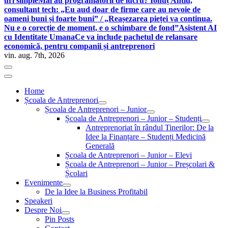
uri simple
Mai au programatorii de lucru? Ionuț Antiu,
consultant tech: „Eu aud doar de firme care au nevoie de
oameni buni și foarte buni” / „Reașezarea pieței va continua.
Nu e o corecție de moment, e o schimbare de fond”
Asistent AI
cu Identitate Umana
Ce va include pachetul de relansare
economică, pentru companii și antreprenori
vin. aug. 7th, 2026
Home
Școala de Antreprenori
Școala de Antreprenori – Junior
Școala de Antreprenori – Junior – Studenți
Antreprenoriat în rândul Tinerilor: De la
Idee la Finanțare – Studenți Medicină
Generală
Școala de Antreprenori – Junior – Elevi
Școala de Antreprenori – Junior – Preșcolari &
Școlari
Evenimente
De la Idee la Business Profitabil
Speakeri
Despre Noi
Pin Posts