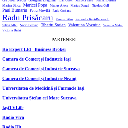
Gabriel Radu
Marian Berdan
Georgiana Dragomir
Ioan Coșer
Marcela Ursu
Maricel Popa
Marian Sîncu
Marius Alexe
Marius Dangă
Nicoleta Gall
Paul Butnariu
Petru Movilă
Radu Ciobanu
Radu Prisăcaru
Remus Bălan
Ruxandra Rață-Bucevschi
Tiberiu Stoian
Valentina Vozniuc
Silvia Albu
Sorin Pelivan
Valentin Maior
Victoria Bulai
PARTENERI
Ro Expert Ltd - Business Broker
Camera de Comerț și Industrie Iași
Camera de Comerț și Industrie Suceava
Camera de Comerț și Industrie Neamț
Universitatea de Medicină și Farmacie Iași
Universitatea Ștefan cel Mare Suceava
IașiTVLife
Radio Viva
Radio Hit