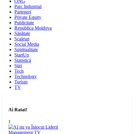
ONG
Parc Industrial
Parteneri
Private Equity
Publicitate
Republica Moldova
Sănătate
Scaleup
Social Media
Spiritualitate
StartUp
Statistică
Știri
Tech
Technology
Turism
TV
Ai Ratat!
1
Management
TV