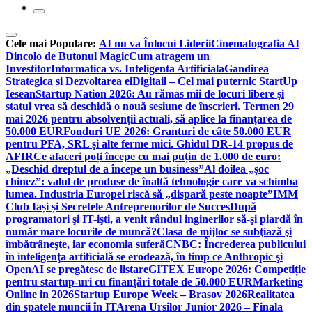
Cele mai Populare:
AI nu va Înlocui Liderii
Cinematografia AI
Dincolo de Butonul Magic
Cum atragem un
Investitor
Informatica vs. Inteligenta Artificiala
Gandirea
Strategica si Dezvoltarea ei
Digitail – Cel mai puternic StartUp
Iesean
Startup Nation 2026: Au rămas mii de locuri libere și
statul vrea să deschidă o nouă sesiune de înscrieri. Termen 29
mai 2026 pentru absolvenții actuali, să aplice la finanțarea de
50.000 EUR
Fonduri UE 2026: Granturi de câte 50.000 EUR
pentru PFA, SRL și alte ferme mici. Ghidul DR-14 propus de
AFIR
Ce afaceri poți începe cu mai puțin de 1.000 de euro:
„Deschid dreptul de a începe un business”
Al doilea „șoc
chinez”: valul de produse de înaltă tehnologie care va schimba
lumea. Industria Europei riscă să „dispară peste noapte”
IMM
Club Iași și Secretele Antreprenorilor de Succes
După
programatori şi IT-işti, a venit rândul inginerilor să-şi piardă în
număr mare locurile de muncă?
Clasa de mijloc se subţiază şi
îmbătrâneşte, iar economia suferă
CNBC: Încrederea publicului
în inteligenţa artificială se erodează, în timp ce Anthropic şi
OpenAI se pregătesc de listare
GITEX Europe 2026: Competiție
pentru startup-uri cu finanțări totale de 50.000 EUR
Marketing
Online in 2026
Startup Europe Week – Brasov 2026
Realitatea
din spatele muncii în IT
Arena Ursilor Junior 2026 – Finala