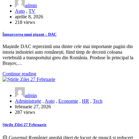
admin
Auto
,
TV
aprilie 8, 2026
218 views
Întoarcerea unui gigant – DAC
Mașinile DAC reprezintă una dintre cele mai importante pagini din
istoria industriei auto românești, fiind timp de decenii coloana
vertebrală a transportului greu din România. Produse în principal la
Brașov,…
Continue reading
admin
Administrație
,
Auto
,
Economie
,
HR
,
Tech
februarie 27, 2026
287 views
Știrile Zilei 27 Februarie
🟡 Guvernul României aprobă tăieri de locuri de muncă și reduceri