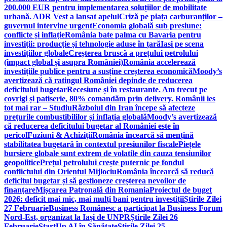
200.000 EUR pentru implementarea soluțiilor de mobilitate
urbană. ADR Vest a lansat apelul
Criză pe piața carburanților –
guvernul intervine urgent
Economia globală sub presiune:
conflicte și inflație
România bate palma cu Bavaria pentru
investiții: producție și tehnologie aduse în țară
Iasi pe scena
investițiilor globale
Creșterea bruscă a prețului petrolului
(impact global și asupra României)
România accelerează
investițiile publice pentru a susține creșterea economică
Moody’s
avertizează că ratingul României depinde de reducerea
deficitului bugetar
Recesiune și în restaurante. Am trecut pe
covrigi și patiserie, 80% comandăm prin delivery. Românii ies
tot mai rar – Studiu
Războiul din Iran începe să afecteze
prețurile combustibililor și inflația globală
Moody’s avertizează
că reducerea deficitului bugetar al României este în
pericol
Fuziuni & Achiziții
România încearcă să mențină
stabilitatea bugetară în contextul presiunilor fiscale
Piețele
bursiere globale sunt extrem de volatile din cauza tensiunilor
geopolitice
Prețul petrolului crește puternic pe fondul
conflictului din Orientul Mijlociu
România încearcă să reducă
deficitul bugetar și să gestioneze creșterea nevoilor de
finanțare
Mișcarea Patronală din Romania
Proiectul de buget
2026: deficit mai mic, mai mulți bani pentru investiții
Știrile Zilei
27 Februarie
Business Românesc a participat la Business Forum
Nord-Est, organizat la Iași de UNPR
Știrile Zilei 26
Februarie
StartUp AI în Sănătate
Știrile Zilei 25