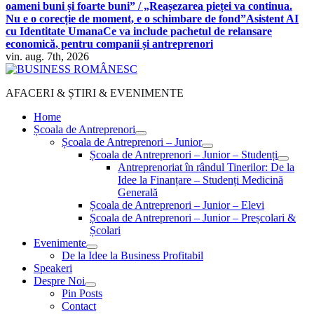
oameni buni și foarte buni” / „Reașezarea pieței va continua.
Nu e o corecție de moment, e o schimbare de fond”
Asistent AI
cu Identitate Umana
Ce va include pachetul de relansare
economică, pentru companii și antreprenori
vin. aug. 7th, 2026
AFACERI & ȘTIRI & EVENIMENTE
Home
Școala de Antreprenori
Școala de Antreprenori – Junior
Școala de Antreprenori – Junior – Studenți
Antreprenoriat în rândul Tinerilor: De la
Idee la Finanțare – Studenți Medicină
Generală
Școala de Antreprenori – Junior – Elevi
Școala de Antreprenori – Junior – Preșcolari &
Școlari
Evenimente
De la Idee la Business Profitabil
Speakeri
Despre Noi
Pin Posts
Contact