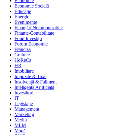
Economie
Economie Socială
Educație
Energie
Evenimente
Finanțări Nerambursabile
Finanțe-Contabilitate
Fond Investiții
Forum Economic
Franciză
Gratuite
HoReCa
HR
Imobiliare
Impozite & Taxe
Insolvență & Faliment
Inteligență Artificială
Investitori
IT
Legislație
Management
Marketing
Mediu
MLM
Modă