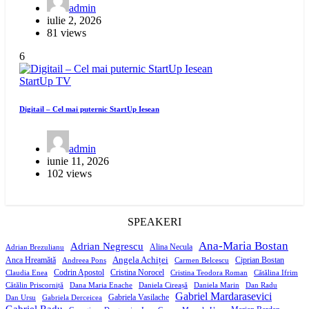
admin
iulie 2, 2026
81 views
6
StartUp
TV
Digitail – Cel mai puternic StartUp Iesean
admin
iunie 11, 2026
102 views
SPEAKERI
Ana-Maria Bostan
Adrian Negrescu
Alina Necula
Adrian Brezulianu
Angela Achiței
Anca Hreamătă
Ciprian Bostan
Andreea Pons
Carmen Belcescu
Codrin Apostol
Cristina Norocel
Claudia Enea
Cristina Teodora Roman
Cătălina Ifrim
Cătălin Priscorniță
Dana Maria Enache
Daniela Cireașă
Daniela Marin
Dan Radu
Gabriel Mardarasevici
Gabriela Vasilache
Dan Ursu
Gabriela Derceicea