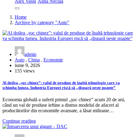
Alex Vasiu
Alina Necula
Home
Archive by category "Auto"
admin
Auto
,
China
,
Economie
iunie 9, 2026
155 views
Al doilea „șoc chinez”: valul de produse de înaltă tehnologie care va
schimba lumea. Industria Europei riscă să „dispară peste noapte”
Economia globală a suferit primul „șoc chinez” acum 20 de ani,
când un val de produse ieftine a distrus modelul de afaceri al
producătorilor din economiile avansate, a lăsat milioane…
Continue reading