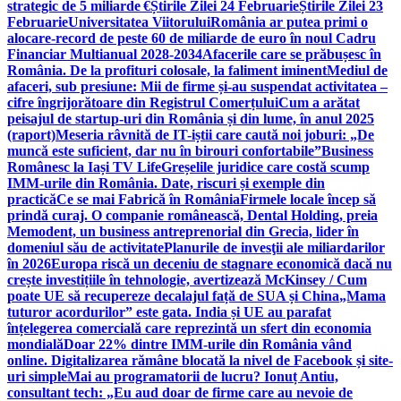
strategic de 5 miliarde €
Știrile Zilei 24 Februarie
Știrile Zilei 23
Februarie
Universitatea Viitorului
România ar putea primi o
alocare-record de peste 60 de miliarde de euro în noul Cadru
Financiar Multianual 2028-2034
Afacerile care se prăbușesc în
România. De la profituri colosale, la faliment iminent
Mediul de
afaceri, sub presiune: Mii de firme și-au suspendat activitatea –
cifre îngrijorătoare din Registrul Comerțului
Cum a arătat
peisajul de startup-uri din România și din lume, în anul 2025
(raport)
Meseria râvnită de IT-iștii care caută noi joburi: „De
muncă este suficient, dar nu în birouri confortabile”
Business
Românesc la Iași TV Life
Greșelile juridice care costă scump
IMM-urile din România. Date, riscuri și exemple din
practică
Ce se mai Fabrică în România
Firmele locale încep să
prindă curaj. O companie românească, Dental Holding, preia
Memodent, un business antreprenorial din Grecia, lider în
domeniul său de activitate
Planurile de invesţii ale miliardarilor
în 2026
Europa riscă un deceniu de stagnare economică dacă nu
crește investițiile în tehnologie, avertizează McKinsey / Cum
poate UE să recupereze decalajul față de SUA și China
„Mama
tuturor acordurilor” este gata. India și UE au parafat
înțelegerea comercială care reprezintă un sfert din economia
mondială
Doar 22% dintre IMM-urile din România vând
online. Digitalizarea rămâne blocată la nivel de Facebook și site-
uri simple
Mai au programatorii de lucru? Ionuț Antiu,
consultant tech: „Eu aud doar de firme care au nevoie de