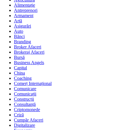
Alimentație
Antreprenori
Armament
Artă
Asigurări
Auto
Bănci
Branding
Broker Afaceri
Brokeraj Afaceri
Bursă
Business Angels
Capital
China
Coaching
Comerț Internațional
Comunicare
Comunicații
Construcții
Consultanță
Criptomonede
Criză
Cumpăr Afaceri
Digitalizare