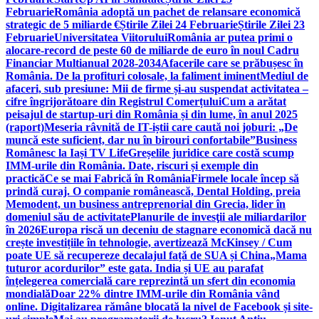
Februarie
România adoptă un pachet de relansare economică
strategic de 5 miliarde €
Știrile Zilei 24 Februarie
Știrile Zilei 23
Februarie
Universitatea Viitorului
România ar putea primi o
alocare-record de peste 60 de miliarde de euro în noul Cadru
Financiar Multianual 2028-2034
Afacerile care se prăbușesc în
România. De la profituri colosale, la faliment iminent
Mediul de
afaceri, sub presiune: Mii de firme și-au suspendat activitatea –
cifre îngrijorătoare din Registrul Comerțului
Cum a arătat
peisajul de startup-uri din România și din lume, în anul 2025
(raport)
Meseria râvnită de IT-iștii care caută noi joburi: „De
muncă este suficient, dar nu în birouri confortabile”
Business
Românesc la Iași TV Life
Greșelile juridice care costă scump
IMM-urile din România. Date, riscuri și exemple din
practică
Ce se mai Fabrică în România
Firmele locale încep să
prindă curaj. O companie românească, Dental Holding, preia
Memodent, un business antreprenorial din Grecia, lider în
domeniul său de activitate
Planurile de invesţii ale miliardarilor
în 2026
Europa riscă un deceniu de stagnare economică dacă nu
crește investițiile în tehnologie, avertizează McKinsey / Cum
poate UE să recupereze decalajul față de SUA și China
„Mama
tuturor acordurilor” este gata. India și UE au parafat
înțelegerea comercială care reprezintă un sfert din economia
mondială
Doar 22% dintre IMM-urile din România vând
online. Digitalizarea rămâne blocată la nivel de Facebook și site-