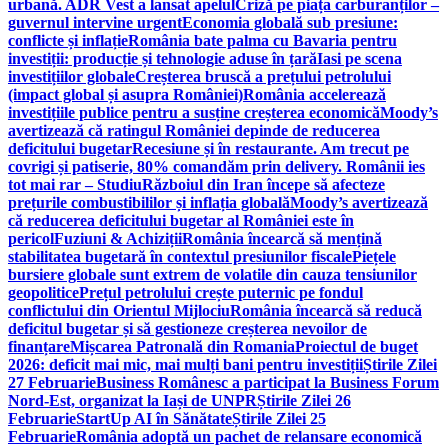
urbană. ADR Vest a lansat apelul
Criză pe piața carburanților –
guvernul intervine urgent
Economia globală sub presiune:
conflicte și inflație
România bate palma cu Bavaria pentru
investiții: producție și tehnologie aduse în țară
Iasi pe scena
investițiilor globale
Creșterea bruscă a prețului petrolului
(impact global și asupra României)
România accelerează
investițiile publice pentru a susține creșterea economică
Moody’s
avertizează că ratingul României depinde de reducerea
deficitului bugetar
Recesiune și în restaurante. Am trecut pe
covrigi și patiserie, 80% comandăm prin delivery. Românii ies
tot mai rar – Studiu
Războiul din Iran începe să afecteze
prețurile combustibililor și inflația globală
Moody’s avertizează
că reducerea deficitului bugetar al României este în
pericol
Fuziuni & Achiziții
România încearcă să mențină
stabilitatea bugetară în contextul presiunilor fiscale
Piețele
bursiere globale sunt extrem de volatile din cauza tensiunilor
geopolitice
Prețul petrolului crește puternic pe fondul
conflictului din Orientul Mijlociu
România încearcă să reducă
deficitul bugetar și să gestioneze creșterea nevoilor de
finanțare
Mișcarea Patronală din Romania
Proiectul de buget
2026: deficit mai mic, mai mulți bani pentru investiții
Știrile Zilei
27 Februarie
Business Românesc a participat la Business Forum
Nord-Est, organizat la Iași de UNPR
Știrile Zilei 26
Februarie
StartUp AI în Sănătate
Știrile Zilei 25
Februarie
România adoptă un pachet de relansare economică