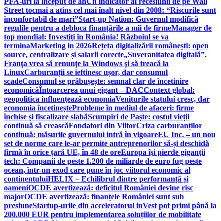
PFA-uri la început de an
Un indicator al recesiunii de pe Wall
Street tocmai a atins cel mai înalt nivel din 2008: “Riscurile sunt
inconfortabil de mari”
Start-up Nation: Guvernul modifică
regulile pentru a debloca finanțările a mii de firme
Manager de
top mondial: Investiți în România! Războiul se va
termina
Marketing in 2026
Rețeta digitalizării românești: open
source, centralizare și salarii corecte
„Suveranitatea digitală”.
Franţa vrea să renunţe la Windows şi să treacă la
Linux
Carburanții se ieftinesc ușor, dar consumul
scade
Consumul se prăbușește: semnal clar de încetinire
economică
Întoarcerea unui gigant – DAC
Context global:
geopolitica influențează economia
Veniturile statului cresc, dar
economia încetinește
Probleme în mediul de afaceri: firme
închise și fiscalizare slabă
Scumpiri de Paște: costul vieții
continuă să crească
Fondatori din Viitor
Criza carburanților
continuă: măsurile guvernului intră în vigoare
EU Inc. – un nou
set de norme care le-ar permite antreprenorilor să-și deschidă
firmă în orice țară UE, în 48 de ore
Europa îşi pierde giganţii
tech: Companii de peste 1.200 de miliarde de euro fug peste
ocean, într-un exod care pune în joc viitorul economic al
continentului
HELIX – Echilibrul dintre performanță și
oameni
OCDE avertizează: deficitul României devine risc
major
OCDE avertizează: finanțele României sunt sub
presiune
Startup-urile din acceleratorul inVest pot primi până la
200.000 EUR pentru implementarea soluțiilor de mobilitate