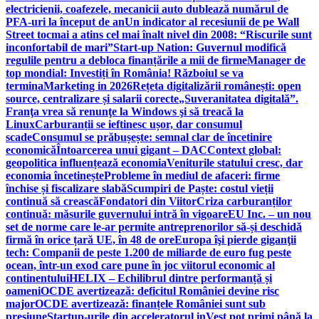
electricienii, coafezele, mecanicii auto dublează numărul de
PFA-uri la început de an
Un indicator al recesiunii de pe Wall
Street tocmai a atins cel mai înalt nivel din 2008: “Riscurile sunt
inconfortabil de mari”
Start-up Nation: Guvernul modifică
regulile pentru a debloca finanțările a mii de firme
Manager de
top mondial: Investiți în România! Războiul se va
termina
Marketing in 2026
Rețeta digitalizării românești: open
source, centralizare și salarii corecte
„Suveranitatea digitală”.
Franţa vrea să renunţe la Windows şi să treacă la
Linux
Carburanții se ieftinesc ușor, dar consumul
scade
Consumul se prăbușește: semnal clar de încetinire
economică
Întoarcerea unui gigant – DAC
Context global:
geopolitica influențează economia
Veniturile statului cresc, dar
economia încetinește
Probleme în mediul de afaceri: firme
închise și fiscalizare slabă
Scumpiri de Paște: costul vieții
continuă să crească
Fondatori din Viitor
Criza carburanților
continuă: măsurile guvernului intră în vigoare
EU Inc. – un nou
set de norme care le-ar permite antreprenorilor să-și deschidă
firmă în orice țară UE, în 48 de ore
Europa îşi pierde giganţii
tech: Companii de peste 1.200 de miliarde de euro fug peste
ocean, într-un exod care pune în joc viitorul economic al
continentului
HELIX – Echilibrul dintre performanță și
oameni
OCDE avertizează: deficitul României devine risc
major
OCDE avertizează: finanțele României sunt sub
presiune
Startup-urile din acceleratorul inVest pot primi până la