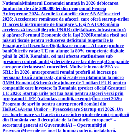
Nationala
Ministerul Economiei anunță în 2026 deblocarea
fondurilor de câte 200.000 lei din programul Femeia
Antreprenor 2024. Atenție la datoriile către ANAF
Înscrieri
2026: Accelerator românesc de afaceri, care oferă startup-urilor
IT acces la instrumente de finanțare UE și NATO
România
accelerează investițiile prin PNRR: digitalizare, infrastructură
și apărare
Forumul Economic de la Iași 2026
România riscă noi
măsuri fiscale pentru reducerea deficitului bugetar
De la
Finanțare la Dezvoltare
Digitalizare cu cap – AI care produce
bani
Obiectiv ratat: UE nu ajunge la 80% competențe digitale
până în 2030. România, cel mai afectat stat
Business sub
presiune: control, audit și deciziile care fac diferența
Companiile
europene declanșează concedieri. Motivele invocate
PFA vs.
SRL: În 2026, antreprenorii români preferă să lucreze pe
persoană fizică autorizată, după scăderea plafonului la micro
(IMM România)
Schemă de ajutoare de 1 miliard EUR pentru
companiile care investesc în România (proiect oficial)
Granturi
UE 2026: Startup-urile pot lua bani pentru afaceri verzi prin
programul LIFE (calendar, condiții, exemple)
Înscrieri 2026:
Program de sprijin pentru antreprenorii români din
HoReCa
Arena Urșilor – Preaccelerare Startup-uri 2026
„Un
risc foarte mare va fi acela în care întreprinderile mici și mijlocii
din România vor fi decuplate de la fondurile europene” –
secretarul general al Guvernului
AI – Oportunități și
Provocări
Meseriile ies încet la lumină: şoferii, instalatorii,