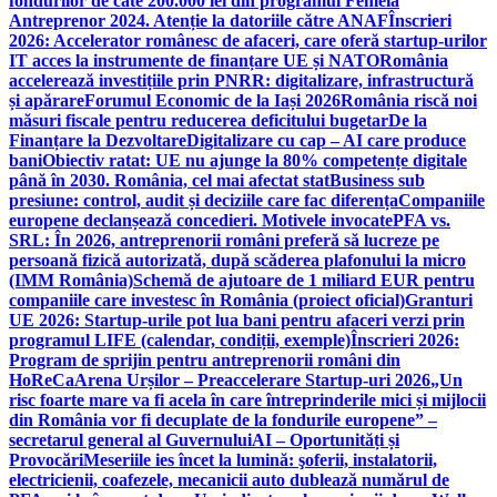
fondurilor de câte 200.000 lei din programul Femeia
Antreprenor 2024. Atenție la datoriile către ANAF
Înscrieri
2026: Accelerator românesc de afaceri, care oferă startup-urilor
IT acces la instrumente de finanțare UE și NATO
România
accelerează investițiile prin PNRR: digitalizare, infrastructură
și apărare
Forumul Economic de la Iași 2026
România riscă noi
măsuri fiscale pentru reducerea deficitului bugetar
De la
Finanțare la Dezvoltare
Digitalizare cu cap – AI care produce
bani
Obiectiv ratat: UE nu ajunge la 80% competențe digitale
până în 2030. România, cel mai afectat stat
Business sub
presiune: control, audit și deciziile care fac diferența
Companiile
europene declanșează concedieri. Motivele invocate
PFA vs.
SRL: În 2026, antreprenorii români preferă să lucreze pe
persoană fizică autorizată, după scăderea plafonului la micro
(IMM România)
Schemă de ajutoare de 1 miliard EUR pentru
companiile care investesc în România (proiect oficial)
Granturi
UE 2026: Startup-urile pot lua bani pentru afaceri verzi prin
programul LIFE (calendar, condiții, exemple)
Înscrieri 2026:
Program de sprijin pentru antreprenorii români din
HoReCa
Arena Urșilor – Preaccelerare Startup-uri 2026
„Un
risc foarte mare va fi acela în care întreprinderile mici și mijlocii
din România vor fi decuplate de la fondurile europene” –
secretarul general al Guvernului
AI – Oportunități și
Provocări
Meseriile ies încet la lumină: şoferii, instalatorii,
electricienii, coafezele, mecanicii auto dublează numărul de