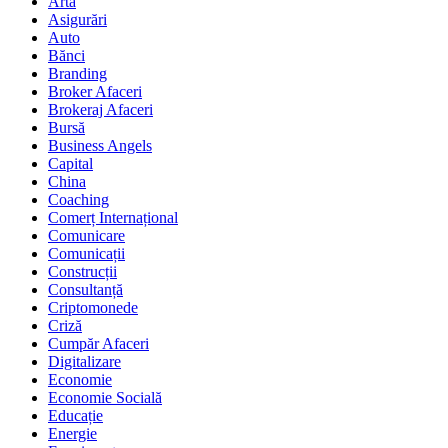
Artă
Asigurări
Auto
Bănci
Branding
Broker Afaceri
Brokeraj Afaceri
Bursă
Business Angels
Capital
China
Coaching
Comerț Internațional
Comunicare
Comunicații
Construcții
Consultanță
Criptomonede
Criză
Cumpăr Afaceri
Digitalizare
Economie
Economie Socială
Educație
Energie