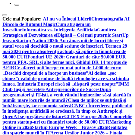
Cele mai Populare:
AI nu va Înlocui Liderii
Cinematografia AI
Dincolo de Butonul Magic
Cum atragem un
Investitor
Informatica vs. Inteligenta Artificiala
Gandirea
Strategica si Dezvoltarea ei
Digitail – Cel mai puternic StartUp
Iesean
Startup Nation 2026: Au rămas mii de locuri libere și
statul vrea să deschidă o nouă sesiune de înscrieri. Termen 29
mai 2026 pentru absolvenții actuali, să aplice la finanțarea de
50.000 EUR
Fonduri UE 2026: Granturi de câte 50.000 EUR
pentru PFA, SRL și alte ferme mici. Ghidul DR-14 propus de
AFIR
Ce afaceri poți începe cu mai puțin de 1.000 de euro:
„Deschid dreptul de a începe un business”
Al doilea „șoc
chinez”: valul de produse de înaltă tehnologie care va schimba
lumea. Industria Europei riscă să „dispară peste noapte”
IMM
Club Iași și Secretele Antreprenorilor de Succes
După
programatori şi IT-işti, a venit rândul inginerilor să-şi piardă în
număr mare locurile de muncă?
Clasa de mijloc se subţiază şi
îmbătrâneşte, iar economia suferă
CNBC: Încrederea publicului
în inteligenţa artificială se erodează, în timp ce Anthropic şi
OpenAI se pregătesc de listare
GITEX Europe 2026: Competiție
pentru startup-uri cu finanțări totale de 50.000 EUR
Marketing
Online in 2026
Startup Europe Week – Brasov 2026
Realitatea
din spatele muncii în IT
Arena Ursilor Junior 2026 – Finala