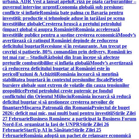
urbană. ADR Vest a lansat apelul
Criză pe piața carburanților –
guvernul intervine urgent
Economia globală sub presiune:
conflicte și inflație
România bate palma cu Bavaria pentru
investiții: producție și tehnologie aduse în țară
Iasi pe scena
investițiilor globale
Creșterea bruscă a prețului petrolului
(impact global și asupra României)
România accelerează
investițiile publice pentru a susține creșterea economică
Moody’s
avertizează că ratingul României depinde de reducerea
deficitului bugetar
Recesiune și în restaurante. Am trecut pe
covrigi și patiserie, 80% comandăm prin delivery. Românii ies
tot mai rar – Studiu
Războiul din Iran începe să afecteze
prețurile combustibililor și inflația globală
Moody’s avertizează
că reducerea deficitului bugetar al României este în
pericol
Fuziuni & Achiziții
România încearcă să mențină
stabilitatea bugetară în contextul presiunilor fiscale
Piețele
bursiere globale sunt extrem de volatile din cauza tensiunilor
geopolitice
Prețul petrolului crește puternic pe fondul
conflictului din Orientul Mijlociu
România încearcă să reducă
deficitul bugetar și să gestioneze creșterea nevoilor de
finanțare
Mișcarea Patronală din Romania
Proiectul de buget
2026: deficit mai mic, mai mulți bani pentru investiții
Știrile Zilei
27 Februarie
Business Românesc a participat la Business Forum
Nord-Est, organizat la Iași de UNPR
Știrile Zilei 26
Februarie
StartUp AI în Sănătate
Știrile Zilei 25
Februarie
România adoptă un pachet de relansare economică