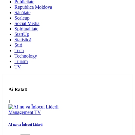
Publicitate
Republica Moldova
Sănătate
Scaleup
Social Media
Spiritualitate
StartUp
Statistică
Știri
Tech
Technology
Turism
TV
Ai Ratat!
1
Management
TV
AI nu va Înlocui Liderii