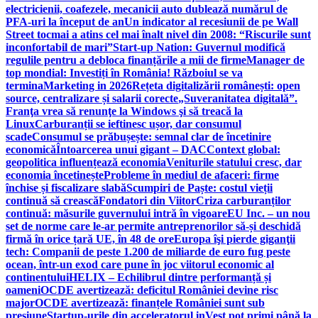
electricienii, coafezele, mecanicii auto dublează numărul de
PFA-uri la început de an
Un indicator al recesiunii de pe Wall
Street tocmai a atins cel mai înalt nivel din 2008: “Riscurile sunt
inconfortabil de mari”
Start-up Nation: Guvernul modifică
regulile pentru a debloca finanțările a mii de firme
Manager de
top mondial: Investiți în România! Războiul se va
termina
Marketing in 2026
Rețeta digitalizării românești: open
source, centralizare și salarii corecte
„Suveranitatea digitală”.
Franţa vrea să renunţe la Windows şi să treacă la
Linux
Carburanții se ieftinesc ușor, dar consumul
scade
Consumul se prăbușește: semnal clar de încetinire
economică
Întoarcerea unui gigant – DAC
Context global:
geopolitica influențează economia
Veniturile statului cresc, dar
economia încetinește
Probleme în mediul de afaceri: firme
închise și fiscalizare slabă
Scumpiri de Paște: costul vieții
continuă să crească
Fondatori din Viitor
Criza carburanților
continuă: măsurile guvernului intră în vigoare
EU Inc. – un nou
set de norme care le-ar permite antreprenorilor să-și deschidă
firmă în orice țară UE, în 48 de ore
Europa îşi pierde giganţii
tech: Companii de peste 1.200 de miliarde de euro fug peste
ocean, într-un exod care pune în joc viitorul economic al
continentului
HELIX – Echilibrul dintre performanță și
oameni
OCDE avertizează: deficitul României devine risc
major
OCDE avertizează: finanțele României sunt sub
presiune
Startup-urile din acceleratorul inVest pot primi până la