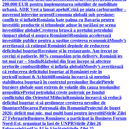
200.000 EUR pentru implementarea soluțiilor de mobilitate
urbană. ADR Vest a lansat apelul
Criză pe piața carburanților –
guvernul intervine urgent
Economia globală sub presiune:
conflicte și inflație
România bate palma cu Bavaria pentru
investiții: producție și tehnologie aduse în țară
Iasi pe scena
investițiilor globale
Creșterea bruscă a prețului petrolului
(impact global și asupra României)
România accelerează
investițiile publice pentru a susține creșterea economică
Moody’s
avertizează că ratingul României depinde de reducerea
deficitului bugetar
Recesiune și în restaurante. Am trecut pe
covrigi și patiserie, 80% comandăm prin delivery. Românii ies
tot mai rar – Studiu
Războiul din Iran începe să afecteze
prețurile combustibililor și inflația globală
Moody’s avertizează
că reducerea deficitului bugetar al României este în
pericol
Fuziuni & Achiziții
România încearcă să mențină
stabilitatea bugetară în contextul presiunilor fiscale
Piețele
bursiere globale sunt extrem de volatile din cauza tensiunilor
geopolitice
Prețul petrolului crește puternic pe fondul
conflictului din Orientul Mijlociu
România încearcă să reducă
deficitul bugetar și să gestioneze creșterea nevoilor de
finanțare
Mișcarea Patronală din Romania
Proiectul de buget
2026: deficit mai mic, mai mulți bani pentru investiții
Știrile Zilei
27 Februarie
Business Românesc a participat la Business Forum
Nord-Est, organizat la Iași de UNPR
Știrile Zilei 26
Februarie
StartUp AI în Sănătate
Știrile Zilei 25