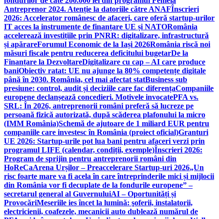
fondurilor de câte 200.000 lei din programul Femeia
Antreprenor 2024. Atenție la datoriile către ANAF
Înscrieri
2026: Accelerator românesc de afaceri, care oferă startup-urilor
IT acces la instrumente de finanțare UE și NATO
România
accelerează investițiile prin PNRR: digitalizare, infrastructură
și apărare
Forumul Economic de la Iași 2026
România riscă noi
măsuri fiscale pentru reducerea deficitului bugetar
De la
Finanțare la Dezvoltare
Digitalizare cu cap – AI care produce
bani
Obiectiv ratat: UE nu ajunge la 80% competențe digitale
până în 2030. România, cel mai afectat stat
Business sub
presiune: control, audit și deciziile care fac diferența
Companiile
europene declanșează concedieri. Motivele invocate
PFA vs.
SRL: În 2026, antreprenorii români preferă să lucreze pe
persoană fizică autorizată, după scăderea plafonului la micro
(IMM România)
Schemă de ajutoare de 1 miliard EUR pentru
companiile care investesc în România (proiect oficial)
Granturi
UE 2026: Startup-urile pot lua bani pentru afaceri verzi prin
programul LIFE (calendar, condiții, exemple)
Înscrieri 2026:
Program de sprijin pentru antreprenorii români din
HoReCa
Arena Urșilor – Preaccelerare Startup-uri 2026
„Un
risc foarte mare va fi acela în care întreprinderile mici și mijlocii
din România vor fi decuplate de la fondurile europene” –
secretarul general al Guvernului
AI – Oportunități și
Provocări
Meseriile ies încet la lumină: şoferii, instalatorii,
electricienii, coafezele, mecanicii auto dublează numărul de