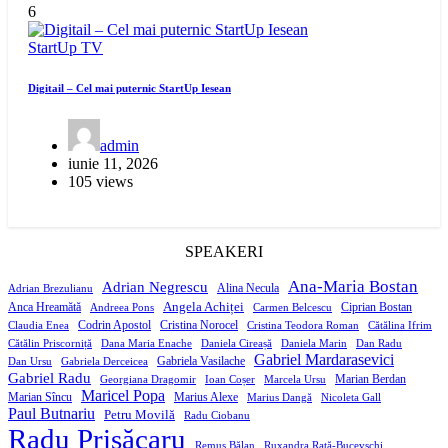
6
StartUp
TV
Digitail – Cel mai puternic StartUp Iesean
admin
iunie 11, 2026
105 views
SPEAKERI
Ana-Maria Bostan
Adrian Negrescu
Alina Necula
Adrian Brezulianu
Angela Achiței
Anca Hreamătă
Ciprian Bostan
Andreea Pons
Carmen Belcescu
Codrin Apostol
Cristina Norocel
Claudia Enea
Cristina Teodora Roman
Cătălina Ifrim
Cătălin Priscorniță
Dana Maria Enache
Daniela Cireașă
Daniela Marin
Dan Radu
Gabriel Mardarasevici
Gabriela Vasilache
Dan Ursu
Gabriela Derceicea
Gabriel Radu
Marian Berdan
Georgiana Dragomir
Ioan Coșer
Marcela Ursu
Maricel Popa
Marian Sîncu
Marius Alexe
Marius Dangă
Nicoleta Gall
Paul Butnariu
Petru Movilă
Radu Ciobanu
Radu Prisăcaru
Remus Bălan
Ruxandra Rață-Bucevschi