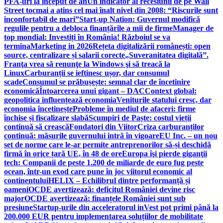
PFA-uri la început de an
Un indicator al recesiunii de pe Wall
Street tocmai a atins cel mai înalt nivel din 2008: “Riscurile sunt
inconfortabil de mari”
Start-up Nation: Guvernul modifică
regulile pentru a debloca finanțările a mii de firme
Manager de
top mondial: Investiți în România! Războiul se va
termina
Marketing in 2026
Rețeta digitalizării românești: open
source, centralizare și salarii corecte
„Suveranitatea digitală”.
Franţa vrea să renunţe la Windows şi să treacă la
Linux
Carburanții se ieftinesc ușor, dar consumul
scade
Consumul se prăbușește: semnal clar de încetinire
economică
Întoarcerea unui gigant – DAC
Context global:
geopolitica influențează economia
Veniturile statului cresc, dar
economia încetinește
Probleme în mediul de afaceri: firme
închise și fiscalizare slabă
Scumpiri de Paște: costul vieții
continuă să crească
Fondatori din Viitor
Criza carburanților
continuă: măsurile guvernului intră în vigoare
EU Inc. – un nou
set de norme care le-ar permite antreprenorilor să-și deschidă
firmă în orice țară UE, în 48 de ore
Europa îşi pierde giganţii
tech: Companii de peste 1.200 de miliarde de euro fug peste
ocean, într-un exod care pune în joc viitorul economic al
continentului
HELIX – Echilibrul dintre performanță și
oameni
OCDE avertizează: deficitul României devine risc
major
OCDE avertizează: finanțele României sunt sub
presiune
Startup-urile din acceleratorul inVest pot primi până la
200.000 EUR pentru implementarea soluțiilor de mobilitate