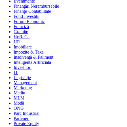
Evenimente
Finanțări Nerambursabile
Finanțe-Contabilitate
Fond Investiții
Forum Economic
Franciză
Gratuite
HoReCa
HR
Imobiliare
Impozite & Taxe
Insolvență & Faliment
Inteligență Artificială
Investitori
IT
Legislație
Management
Marketing
Mediu
MLM
Modă
ONG
Parc Industrial
Parteneri
Private Equity