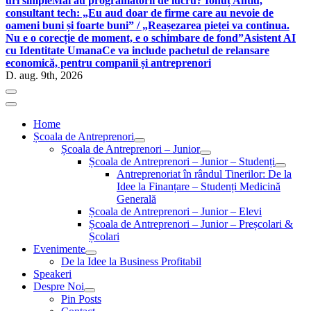
uri simple
Mai au programatorii de lucru? Ionuț Antiu,
consultant tech: „Eu aud doar de firme care au nevoie de
oameni buni și foarte buni” / „Reașezarea pieței va continua.
Nu e o corecție de moment, e o schimbare de fond”
Asistent AI
cu Identitate Umana
Ce va include pachetul de relansare
economică, pentru companii și antreprenori
D. aug. 9th, 2026
Home
Școala de Antreprenori
Școala de Antreprenori – Junior
Școala de Antreprenori – Junior – Studenți
Antreprenoriat în rândul Tinerilor: De la
Idee la Finanțare – Studenți Medicină
Generală
Școala de Antreprenori – Junior – Elevi
Școala de Antreprenori – Junior – Preșcolari &
Școlari
Evenimente
De la Idee la Business Profitabil
Speakeri
Despre Noi
Pin Posts