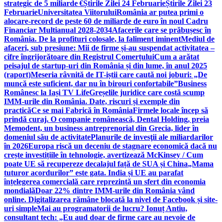
strategic de 5 miliarde €
Știrile Zilei 24 Februarie
Știrile Zilei 23
Februarie
Universitatea Viitorului
România ar putea primi o
alocare-record de peste 60 de miliarde de euro în noul Cadru
Financiar Multianual 2028-2034
Afacerile care se prăbușesc în
România. De la profituri colosale, la faliment iminent
Mediul de
afaceri, sub presiune: Mii de firme și-au suspendat activitatea –
cifre îngrijorătoare din Registrul Comerțului
Cum a arătat
peisajul de startup-uri din România și din lume, în anul 2025
(raport)
Meseria râvnită de IT-iștii care caută noi joburi: „De
muncă este suficient, dar nu în birouri confortabile”
Business
Românesc la Iași TV Life
Greșelile juridice care costă scump
IMM-urile din România. Date, riscuri și exemple din
practică
Ce se mai Fabrică în România
Firmele locale încep să
prindă curaj. O companie românească, Dental Holding, preia
Memodent, un business antreprenorial din Grecia, lider în
domeniul său de activitate
Planurile de invesţii ale miliardarilor
în 2026
Europa riscă un deceniu de stagnare economică dacă nu
crește investițiile în tehnologie, avertizează McKinsey / Cum
poate UE să recupereze decalajul față de SUA și China
„Mama
tuturor acordurilor” este gata. India și UE au parafat
înțelegerea comercială care reprezintă un sfert din economia
mondială
Doar 22% dintre IMM-urile din România vând
online. Digitalizarea rămâne blocată la nivel de Facebook și site-
uri simple
Mai au programatorii de lucru? Ionuț Antiu,
consultant tech: „Eu aud doar de firme care au nevoie de