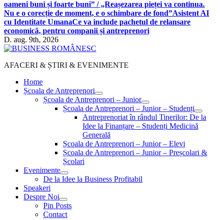
oameni buni și foarte buni” / „Reașezarea pieței va continua.
Nu e o corecție de moment, e o schimbare de fond”
Asistent AI
cu Identitate Umana
Ce va include pachetul de relansare
economică, pentru companii și antreprenori
D. aug. 9th, 2026
AFACERI & ȘTIRI & EVENIMENTE
Home
Școala de Antreprenori
Școala de Antreprenori – Junior
Școala de Antreprenori – Junior – Studenți
Antreprenoriat în rândul Tinerilor: De la
Idee la Finanțare – Studenți Medicină
Generală
Școala de Antreprenori – Junior – Elevi
Școala de Antreprenori – Junior – Preșcolari &
Școlari
Evenimente
De la Idee la Business Profitabil
Speakeri
Despre Noi
Pin Posts
Contact