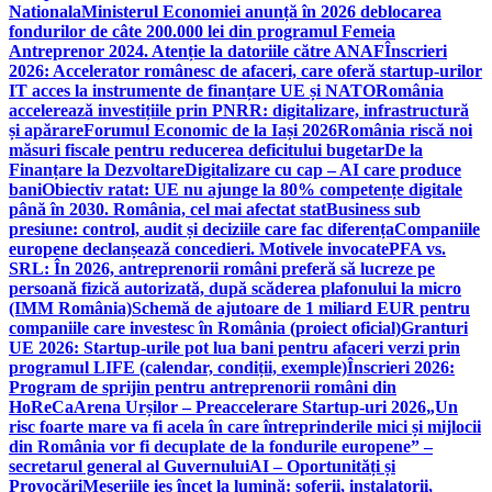
Nationala
Ministerul Economiei anunță în 2026 deblocarea
fondurilor de câte 200.000 lei din programul Femeia
Antreprenor 2024. Atenție la datoriile către ANAF
Înscrieri
2026: Accelerator românesc de afaceri, care oferă startup-urilor
IT acces la instrumente de finanțare UE și NATO
România
accelerează investițiile prin PNRR: digitalizare, infrastructură
și apărare
Forumul Economic de la Iași 2026
România riscă noi
măsuri fiscale pentru reducerea deficitului bugetar
De la
Finanțare la Dezvoltare
Digitalizare cu cap – AI care produce
bani
Obiectiv ratat: UE nu ajunge la 80% competențe digitale
până în 2030. România, cel mai afectat stat
Business sub
presiune: control, audit și deciziile care fac diferența
Companiile
europene declanșează concedieri. Motivele invocate
PFA vs.
SRL: În 2026, antreprenorii români preferă să lucreze pe
persoană fizică autorizată, după scăderea plafonului la micro
(IMM România)
Schemă de ajutoare de 1 miliard EUR pentru
companiile care investesc în România (proiect oficial)
Granturi
UE 2026: Startup-urile pot lua bani pentru afaceri verzi prin
programul LIFE (calendar, condiții, exemple)
Înscrieri 2026:
Program de sprijin pentru antreprenorii români din
HoReCa
Arena Urșilor – Preaccelerare Startup-uri 2026
„Un
risc foarte mare va fi acela în care întreprinderile mici și mijlocii
din România vor fi decuplate de la fondurile europene” –
secretarul general al Guvernului
AI – Oportunități și
Provocări
Meseriile ies încet la lumină: şoferii, instalatorii,