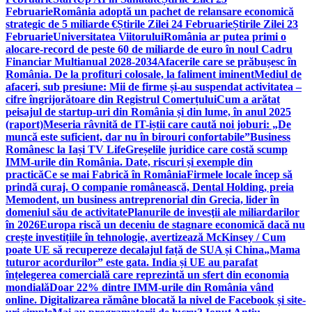
Februarie
România adoptă un pachet de relansare economică
strategic de 5 miliarde €
Știrile Zilei 24 Februarie
Știrile Zilei 23
Februarie
Universitatea Viitorului
România ar putea primi o
alocare-record de peste 60 de miliarde de euro în noul Cadru
Financiar Multianual 2028-2034
Afacerile care se prăbușesc în
România. De la profituri colosale, la faliment iminent
Mediul de
afaceri, sub presiune: Mii de firme și-au suspendat activitatea –
cifre îngrijorătoare din Registrul Comerțului
Cum a arătat
peisajul de startup-uri din România și din lume, în anul 2025
(raport)
Meseria râvnită de IT-iștii care caută noi joburi: „De
muncă este suficient, dar nu în birouri confortabile”
Business
Românesc la Iași TV Life
Greșelile juridice care costă scump
IMM-urile din România. Date, riscuri și exemple din
practică
Ce se mai Fabrică în România
Firmele locale încep să
prindă curaj. O companie românească, Dental Holding, preia
Memodent, un business antreprenorial din Grecia, lider în
domeniul său de activitate
Planurile de invesţii ale miliardarilor
în 2026
Europa riscă un deceniu de stagnare economică dacă nu
crește investițiile în tehnologie, avertizează McKinsey / Cum
poate UE să recupereze decalajul față de SUA și China
„Mama
tuturor acordurilor” este gata. India și UE au parafat
înțelegerea comercială care reprezintă un sfert din economia
mondială
Doar 22% dintre IMM-urile din România vând
online. Digitalizarea rămâne blocată la nivel de Facebook și site-