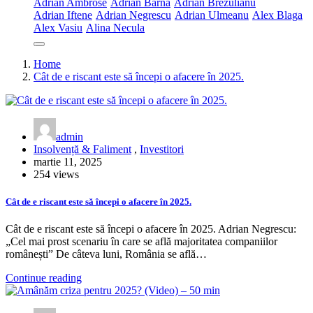
Adrian Ambrose
Adrian Barna
Adrian Brezulianu
Adrian Iftene
Adrian Negrescu
Adrian Ulmeanu
Alex Blaga
Alex Vasiu
Alina Necula
Home
Cât de e riscant este să începi o afacere în 2025.
admin
Insolvență & Faliment
,
Investitori
martie 11, 2025
254 views
Cât de e riscant este să începi o afacere în 2025.
Cât de e riscant este să începi o afacere în 2025. Adrian Negrescu:
„Cel mai prost scenariu în care se află majoritatea companiilor
românești” De câteva luni, România se află…
Continue reading