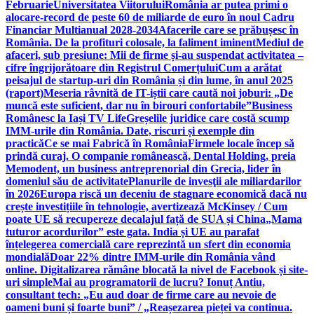
Februarie
Universitatea Viitorului
România ar putea primi o
alocare-record de peste 60 de miliarde de euro în noul Cadru
Financiar Multianual 2028-2034
Afacerile care se prăbușesc în
România. De la profituri colosale, la faliment iminent
Mediul de
afaceri, sub presiune: Mii de firme și-au suspendat activitatea –
cifre îngrijorătoare din Registrul Comerțului
Cum a arătat
peisajul de startup-uri din România și din lume, în anul 2025
(raport)
Meseria râvnită de IT-iștii care caută noi joburi: „De
muncă este suficient, dar nu în birouri confortabile”
Business
Românesc la Iași TV Life
Greșelile juridice care costă scump
IMM-urile din România. Date, riscuri și exemple din
practică
Ce se mai Fabrică în România
Firmele locale încep să
prindă curaj. O companie românească, Dental Holding, preia
Memodent, un business antreprenorial din Grecia, lider în
domeniul său de activitate
Planurile de invesţii ale miliardarilor
în 2026
Europa riscă un deceniu de stagnare economică dacă nu
crește investițiile în tehnologie, avertizează McKinsey / Cum
poate UE să recupereze decalajul față de SUA și China
„Mama
tuturor acordurilor” este gata. India și UE au parafat
înțelegerea comercială care reprezintă un sfert din economia
mondială
Doar 22% dintre IMM-urile din România vând
online. Digitalizarea rămâne blocată la nivel de Facebook și site-
uri simple
Mai au programatorii de lucru? Ionuț Antiu,
consultant tech: „Eu aud doar de firme care au nevoie de
oameni buni și foarte buni” / „Reașezarea pieței va continua.