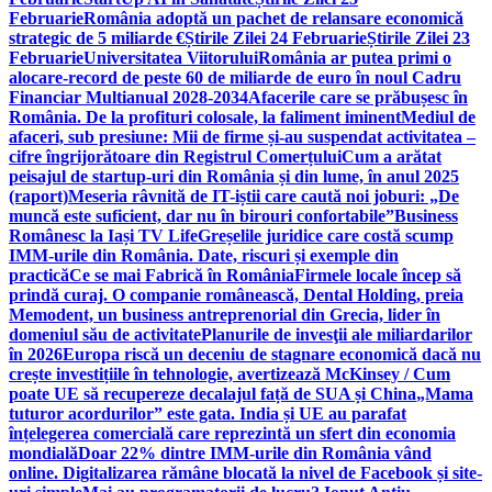
Februarie
România adoptă un pachet de relansare economică
strategic de 5 miliarde €
Știrile Zilei 24 Februarie
Știrile Zilei 23
Februarie
Universitatea Viitorului
România ar putea primi o
alocare-record de peste 60 de miliarde de euro în noul Cadru
Financiar Multianual 2028-2034
Afacerile care se prăbușesc în
România. De la profituri colosale, la faliment iminent
Mediul de
afaceri, sub presiune: Mii de firme și-au suspendat activitatea –
cifre îngrijorătoare din Registrul Comerțului
Cum a arătat
peisajul de startup-uri din România și din lume, în anul 2025
(raport)
Meseria râvnită de IT-iștii care caută noi joburi: „De
muncă este suficient, dar nu în birouri confortabile”
Business
Românesc la Iași TV Life
Greșelile juridice care costă scump
IMM-urile din România. Date, riscuri și exemple din
practică
Ce se mai Fabrică în România
Firmele locale încep să
prindă curaj. O companie românească, Dental Holding, preia
Memodent, un business antreprenorial din Grecia, lider în
domeniul său de activitate
Planurile de invesţii ale miliardarilor
în 2026
Europa riscă un deceniu de stagnare economică dacă nu
crește investițiile în tehnologie, avertizează McKinsey / Cum
poate UE să recupereze decalajul față de SUA și China
„Mama
tuturor acordurilor” este gata. India și UE au parafat
înțelegerea comercială care reprezintă un sfert din economia
mondială
Doar 22% dintre IMM-urile din România vând
online. Digitalizarea rămâne blocată la nivel de Facebook și site-