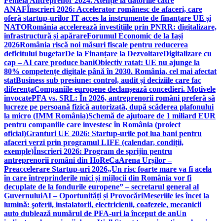
Femeia Antreprenor 2024. Atenție la datoriile către
ANAF
Înscrieri 2026: Accelerator românesc de afaceri, care
oferă startup-urilor IT acces la instrumente de finanțare UE și
NATO
România accelerează investițiile prin PNRR: digitalizare,
infrastructură și apărare
Forumul Economic de la Iași
2026
România riscă noi măsuri fiscale pentru reducerea
deficitului bugetar
De la Finanțare la Dezvoltare
Digitalizare cu
cap – AI care produce bani
Obiectiv ratat: UE nu ajunge la
80% competențe digitale până în 2030. România, cel mai afectat
stat
Business sub presiune: control, audit și deciziile care fac
diferența
Companiile europene declanșează concedieri. Motivele
invocate
PFA vs. SRL: În 2026, antreprenorii români preferă să
lucreze pe persoană fizică autorizată, după scăderea plafonului
la micro (IMM România)
Schemă de ajutoare de 1 miliard EUR
pentru companiile care investesc în România (proiect
oficial)
Granturi UE 2026: Startup-urile pot lua bani pentru
afaceri verzi prin programul LIFE (calendar, condiții,
exemple)
Înscrieri 2026: Program de sprijin pentru
antreprenorii români din HoReCa
Arena Urșilor –
Preaccelerare Startup-uri 2026
„Un risc foarte mare va fi acela
în care întreprinderile mici și mijlocii din România vor fi
decuplate de la fondurile europene” – secretarul general al
Guvernului
AI – Oportunități și Provocări
Meseriile ies încet la
lumină: şoferii, instalatorii, electricienii, coafezele, mecanicii
auto dublează numărul de PFA-uri la început de an
Un