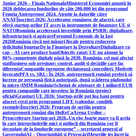
Junior 2026 – Finala Nationala
Ministerul Economiei anunță în
2026 deblocarea fondurilor de câte 200.000 lei din programul
Femeia Antreprenor 2024. Atenție la datoriile către
ANAF
Înscrieri 2026: Accelerator românesc de afaceri, care
oferă startup-urilor IT acces la instrumente de finanțare UE și
NATO
România accelerează investițiile prin PNRR: digitalizare,
infrastructură și apărare
Forumul Economic de la Iași
2026
România riscă noi măsuri fiscale pentru reducerea
deficitului bugetar
De la Finanțare la Dezvoltare
Digitalizare cu
cap – AI care produce bani
Obiectiv ratat: UE nu ajunge la
80% competențe digitale până în 2030. România, cel mai afectat
stat
Business sub presiune: control, audit și deciziile care fac
diferența
Companiile europene declanșează concedieri. Motivele
invocate
PFA vs. SRL: În 2026, antreprenorii români preferă să
lucreze pe persoană fizică autorizată, după scăderea plafonului
la micro (IMM România)
Schemă de ajutoare de 1 miliard EUR
pentru companiile care investesc în România (proiect
oficial)
Granturi UE 2026: Startup-urile pot lua bani pentru
afaceri verzi prin programul LIFE (calendar, condiții,
exemple)
Înscrieri 2026: Program de sprijin pentru
antreprenorii români din HoReCa
Arena Urșilor –
Preaccelerare Startup-uri 2026
„Un risc foarte mare va fi acela
în care întreprinderile mici și mijlocii din România vor fi
decuplate de la fondurile europene” – secretarul general al
Guvernului
AI – Oportunități și Provocări
Meseriile ies încet la