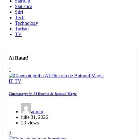
StartUp
Statistică
Știri
Tech
Technology
Turism
TV
Ai Ratat!
1
IT
TV
Cinematografia AI Dincolo de Butonul Magic
admin
iulie 31, 2026
23 views
2