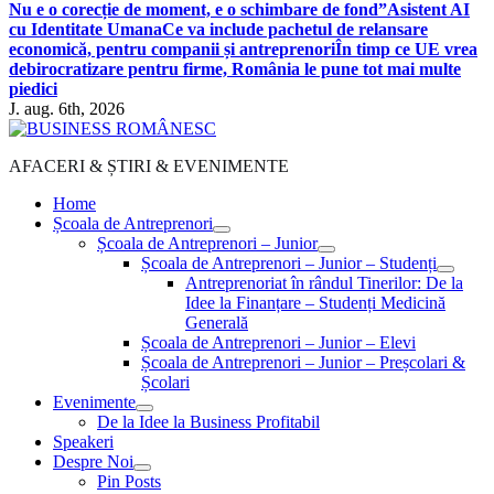
Nu e o corecție de moment, e o schimbare de fond”
Asistent AI
cu Identitate Umana
Ce va include pachetul de relansare
economică, pentru companii și antreprenori
În timp ce UE vrea
debirocratizare pentru firme, România le pune tot mai multe
piedici
J. aug. 6th, 2026
AFACERI & ȘTIRI & EVENIMENTE
Home
Școala de Antreprenori
Școala de Antreprenori – Junior
Școala de Antreprenori – Junior – Studenți
Antreprenoriat în rândul Tinerilor: De la
Idee la Finanțare – Studenți Medicină
Generală
Școala de Antreprenori – Junior – Elevi
Școala de Antreprenori – Junior – Preșcolari &
Școlari
Evenimente
De la Idee la Business Profitabil
Speakeri
Despre Noi
Pin Posts