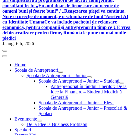
uri simple
Mai au programatorii de lucru? Ionuț Antiu,
consultant tech: „Eu aud doar de firme care au nevoie de
oameni buni și foarte buni” / „Reașezarea pieței va continua.
Nu e o corecție de moment, e o schimbare de fond”
Asistent AI
cu Identitate Umana
Ce va include pachetul de relansare
economică, pentru companii și antreprenori
În timp ce UE vrea
debirocratizare pentru firme, România le pune tot mai multe
piedici
J. aug. 6th, 2026
Home
Școala de Antreprenori
Școala de Antreprenori – Junior
Școala de Antreprenori – Junior – Studenți
Antreprenoriat în rândul Tinerilor: De la
Idee la Finanțare – Studenți Medicină
Generală
Școala de Antreprenori – Junior – Elevi
Școala de Antreprenori – Junior – Preșcolari &
Școlari
Evenimente
De la Idee la Business Profitabil
Speakeri