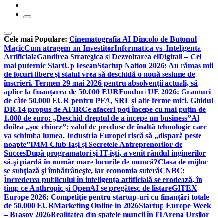
Cele mai Populare:
Cinematografia AI Dincolo de Butonul
Magic
Cum atragem un Investitor
Informatica vs. Inteligenta
Artificiala
Gandirea Strategica si Dezvoltarea ei
Digitail – Cel
mai puternic StartUp Iesean
Startup Nation 2026: Au rămas mii
de locuri libere și statul vrea să deschidă o nouă sesiune de
înscrieri. Termen 29 mai 2026 pentru absolvenții actuali, să
aplice la finanțarea de 50.000 EUR
Fonduri UE 2026: Granturi
de câte 50.000 EUR pentru PFA, SRL și alte ferme mici. Ghidul
DR-14 propus de AFIR
Ce afaceri poți începe cu mai puțin de
1.000 de euro: „Deschid dreptul de a începe un business”
Al
doilea „șoc chinez”: valul de produse de înaltă tehnologie care
va schimba lumea. Industria Europei riscă să „dispară peste
noapte”
IMM Club Iași și Secretele Antreprenorilor de
Succes
După programatori şi IT-işti, a venit rândul inginerilor
să-şi piardă în număr mare locurile de muncă?
Clasa de mijloc
se subţiază şi îmbătrâneşte, iar economia suferă
CNBC:
Încrederea publicului în inteligenţa artificială se erodează, în
timp ce Anthropic şi OpenAI se pregătesc de listare
GITEX
Europe 2026: Competiție pentru startup-uri cu finanțări totale
de 50.000 EUR
Marketing Online in 2026
Startup Europe Week
– Brasov 2026
Realitatea din spatele muncii în IT
Arena Ursilor