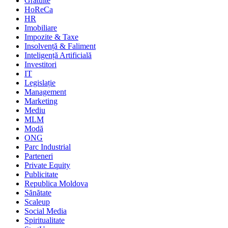
Gratuite
HoReCa
HR
Imobiliare
Impozite & Taxe
Insolvență & Faliment
Inteligență Artificială
Investitori
IT
Legislație
Management
Marketing
Mediu
MLM
Modă
ONG
Parc Industrial
Parteneri
Private Equity
Publicitate
Republica Moldova
Sănătate
Scaleup
Social Media
Spiritualitate