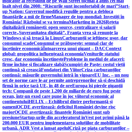
indicator al recesiunii de pe Wall Street tocmai a atins cel mai
înalt nivel din 2008: “Riscurile sunt inconfortabil de mari”
Start-
up Nation: Guvernul modifică regulile pentru a debloca
finanțările a mii de firme
Manager de top mondial: Investiți în
România! Războiul se va termina
Marketing in 2026
Rețeta
digitalizării românești: open source, centralizare și salarii
corecte
„Suveranitatea digitală”. Franţa vrea să renunţe la
Windows şi să treacă la Linux
Carburanții se ieftinesc ușor, dar
consumul scade
Consumul se prăbușește: semnal clar de
încetinire economică
Întoarcerea unui gigant – DAC
Context
global: geopolitica influențează economia
Veniturile statului
cresc, dar economia încetinește
Probleme în mediul de afaceri:
firme închise și fiscalizare slabă
Scumpiri de Paște: costul vieții
continuă să crească
Fondatori din Viitor
Criza carburanților
continuă: măsurile guvernului intră în vigoare
EU Inc. – un nou
set de norme care le-ar permite antreprenorilor să-și deschidă
firmă în orice țară UE, în 48 de ore
Europa îşi pierde giganţii
tech: Companii de peste 1.200 de miliarde de euro fug peste
ocean, într-un exod care pune în joc viitorul economic al
continentului
HELIX – Echilibrul dintre performanță și
oameni
OCDE avertizează: deficitul României devine risc
major
OCDE avertizează: finanțele României sunt sub
presiune
Startup-urile din acceleratorul inVest pot primi până la
200.000 EUR pentru implementarea soluțiilor de mobilitate
urbană. ADR Vest a lansat apelul
Criză pe piața carburanților –