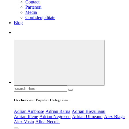
Contact
Parteneri
Media
Confidențialitate
Blog
Search
for:
Or check our Popular Categories...
Adrian Ambrose
Adrian Barna
Adrian Brezulianu
Adrian Iftene
Adrian Negrescu
Adrian Ulmeanu
Alex Blaga
Alex Vasiu
Alina Necula