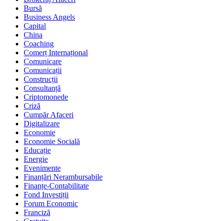
Bursă
Business Angels
Capital
China
Coaching
Comerț Internațional
Comunicare
Comunicații
Construcții
Consultanță
Criptomonede
Criză
Cumpăr Afaceri
Digitalizare
Economie
Economie Socială
Educație
Energie
Evenimente
Finanțări Nerambursabile
Finanțe-Contabilitate
Fond Investiții
Forum Economic
Franciză