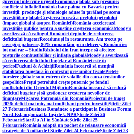
guvernul intervine urgent
Economia globală sub presiune:
conflicte și inflație
România bate palma cu Bavaria pentru
investiții: producție și tehnologie aduse în țară
Iasi pe scena
investițiilor globale
Creșterea bruscă a prețului petrolului
(impact global și asupra României)
România accelerează
investițiile publice pentru a susține creșterea economică
Moody’s
avertizează că ratingul României depinde de reducerea
deficitului bugetar
Recesiune și în restaurante. Am trecut pe
covrigi și patiserie, 80% comandăm prin delivery. Românii ies
tot mai rar – Studiu
Războiul din Iran începe să afecteze
prețurile combustibililor și inflația globală
Moody’s avertizează
că reducerea deficitului bugetar al României este în
pericol
Fuziuni & Achiziții
România încearcă să mențină
stabilitatea bugetară în contextul presiunilor fiscale
Piețele
bursiere globale sunt extrem de volatile din cauza tensiunilor
geopolitice
Prețul petrolului crește puternic pe fondul
conflictului din Orientul Mijlociu
România încearcă să reducă
deficitul bugetar și să gestioneze creșterea nevoilor de
finanțare
Mișcarea Patronală din Romania
Proiectul de buget
2026: deficit mai mic, mai mulți bani pentru investiții
Știrile Zilei
27 Februarie
Business Românesc a participat la Business Forum
Nord-Est, organizat la Iași de UNPR
Știrile Zilei 26
Februarie
StartUp AI în Sănătate
Știrile Zilei 25
Februarie
România adoptă un pachet de relansare economică
strategic de 5 miliarde €
Știrile Zilei 24 Februarie
Știrile Zilei 23