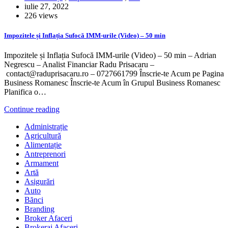
iulie 27, 2022
226 views
Impozitele și Inflația Sufocă IMM-urile (Video) – 50 min
Impozitele și Inflația Sufocă IMM-urile (Video) – 50 min – Adrian
Negrescu – Analist Financiar Radu Prisacaru –
contact@raduprisacaru.ro – 0727661799 Înscrie-te Acum pe Pagina
Business Romanesc Înscrie-te Acum în Grupul Business Romanesc
Planifica o…
Continue reading
Administrație
Agricultură
Alimentație
Antreprenori
Armament
Artă
Asigurări
Auto
Bănci
Branding
Broker Afaceri
Brokeraj Afaceri