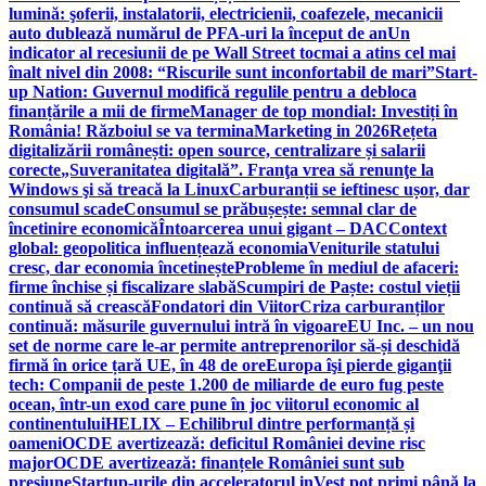
lumină: şoferii, instalatorii, electricienii, coafezele, mecanicii
auto dublează numărul de PFA-uri la început de an
Un
indicator al recesiunii de pe Wall Street tocmai a atins cel mai
înalt nivel din 2008: “Riscurile sunt inconfortabil de mari”
Start-
up Nation: Guvernul modifică regulile pentru a debloca
finanțările a mii de firme
Manager de top mondial: Investiți în
România! Războiul se va termina
Marketing in 2026
Rețeta
digitalizării românești: open source, centralizare și salarii
corecte
„Suveranitatea digitală”. Franţa vrea să renunţe la
Windows şi să treacă la Linux
Carburanții se ieftinesc ușor, dar
consumul scade
Consumul se prăbușește: semnal clar de
încetinire economică
Întoarcerea unui gigant – DAC
Context
global: geopolitica influențează economia
Veniturile statului
cresc, dar economia încetinește
Probleme în mediul de afaceri:
firme închise și fiscalizare slabă
Scumpiri de Paște: costul vieții
continuă să crească
Fondatori din Viitor
Criza carburanților
continuă: măsurile guvernului intră în vigoare
EU Inc. – un nou
set de norme care le-ar permite antreprenorilor să-și deschidă
firmă în orice țară UE, în 48 de ore
Europa îşi pierde giganţii
tech: Companii de peste 1.200 de miliarde de euro fug peste
ocean, într-un exod care pune în joc viitorul economic al
continentului
HELIX – Echilibrul dintre performanță și
oameni
OCDE avertizează: deficitul României devine risc
major
OCDE avertizează: finanțele României sunt sub
presiune
Startup-urile din acceleratorul inVest pot primi până la