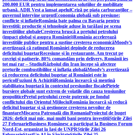
200.000 EUR pentru implementarea soluțiilor de mobilitate
urbană. ADR Vest a lansat apelul
Criză pe piața carburanților –
guvernul intervine urgent
Economia globală sub presiune:
conflicte și inflație
România bate palma cu Bavaria pentru
investiții: producție și tehnologie aduse în țară
Iasi pe scena
investițiilor globale
Creșterea bruscă a prețului petrolului
(impact global și asupra României)
România accelerează
investițiile publice pentru a susține creșterea economică
Moody’s
avertizează că ratingul României depinde de reducerea
deficitului bugetar
Recesiune și în restaurante. Am trecut pe
covrigi și patiserie, 80% comandăm prin delivery. Românii ies
tot mai rar – Studiu
Războiul din Iran începe să afecteze
prețurile combustibililor și inflația globală
Moody’s avertizează
că reducerea deficitului bugetar al României este în
pericol
Fuziuni & Achiziții
România încearcă să mențină
stabilitatea bugetară în contextul presiunilor fiscale
Piețele
bursiere globale sunt extrem de volatile din cauza tensiunilor
geopolitice
Prețul petrolului crește puternic pe fondul
conflictului din Orientul Mijlociu
România încearcă să reducă
deficitul bugetar și să gestioneze creșterea nevoilor de
finanțare
Mișcarea Patronală din Romania
Proiectul de buget
2026: deficit mai mic, mai mulți bani pentru investiții
Știrile Zilei
27 Februarie
Business Românesc a participat la Business Forum
Nord-Est, organizat la Iași de UNPR
Știrile Zilei 26
Februarie
StartUp AI în Sănătate
Știrile Zilei 25