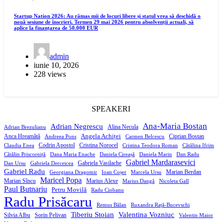
Startup Nation 2026: Au rămas mii de locuri libere și statul vrea să deschidă o
nouă sesiune de înscrieri. Termen 29 mai 2026 pentru absolvenții actuali, să
aplice la finanțarea de 50.000 EUR
admin
iunie 10, 2026
228 views
SPEAKERI
Ana-Maria Bostan
Adrian Negrescu
Alina Necula
Adrian Brezulianu
Angela Achiței
Anca Hreamătă
Ciprian Bostan
Andreea Pons
Carmen Belcescu
Codrin Apostol
Cristina Norocel
Claudia Enea
Cristina Teodora Roman
Cătălina Ifrim
Cătălin Priscorniță
Dana Maria Enache
Daniela Cireașă
Daniela Marin
Dan Radu
Gabriel Mardarasevici
Gabriela Vasilache
Dan Ursu
Gabriela Derceicea
Gabriel Radu
Marian Berdan
Georgiana Dragomir
Ioan Coșer
Marcela Ursu
Maricel Popa
Marian Sîncu
Marius Alexe
Marius Dangă
Nicoleta Gall
Paul Butnariu
Petru Movilă
Radu Ciobanu
Radu Prisăcaru
Remus Bălan
Ruxandra Rață-Bucevschi
Tiberiu Stoian
Valentina Vozniuc
Silvia Albu
Sorin Pelivan
Valentin Maior