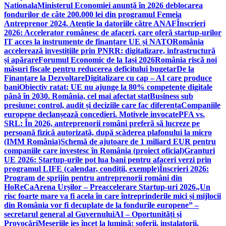
Nationala
Ministerul Economiei anunță în 2026 deblocarea
fondurilor de câte 200.000 lei din programul Femeia
Antreprenor 2024. Atenție la datoriile către ANAF
Înscrieri
2026: Accelerator românesc de afaceri, care oferă startup-urilor
IT acces la instrumente de finanțare UE și NATO
România
accelerează investițiile prin PNRR: digitalizare, infrastructură
și apărare
Forumul Economic de la Iași 2026
România riscă noi
măsuri fiscale pentru reducerea deficitului bugetar
De la
Finanțare la Dezvoltare
Digitalizare cu cap – AI care produce
bani
Obiectiv ratat: UE nu ajunge la 80% competențe digitale
până în 2030. România, cel mai afectat stat
Business sub
presiune: control, audit și deciziile care fac diferența
Companiile
europene declanșează concedieri. Motivele invocate
PFA vs.
SRL: În 2026, antreprenorii români preferă să lucreze pe
persoană fizică autorizată, după scăderea plafonului la micro
(IMM România)
Schemă de ajutoare de 1 miliard EUR pentru
companiile care investesc în România (proiect oficial)
Granturi
UE 2026: Startup-urile pot lua bani pentru afaceri verzi prin
programul LIFE (calendar, condiții, exemple)
Înscrieri 2026:
Program de sprijin pentru antreprenorii români din
HoReCa
Arena Urșilor – Preaccelerare Startup-uri 2026
„Un
risc foarte mare va fi acela în care întreprinderile mici și mijlocii
din România vor fi decuplate de la fondurile europene” –
secretarul general al Guvernului
AI – Oportunități și
Provocări
Meseriile ies încet la lumină: şoferii, instalatorii,