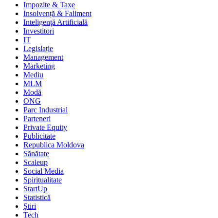
Impozite & Taxe
Insolvență & Faliment
Inteligență Artificială
Investitori
IT
Legislație
Management
Marketing
Mediu
MLM
Modă
ONG
Parc Industrial
Parteneri
Private Equity
Publicitate
Republica Moldova
Sănătate
Scaleup
Social Media
Spiritualitate
StartUp
Statistică
Știri
Tech