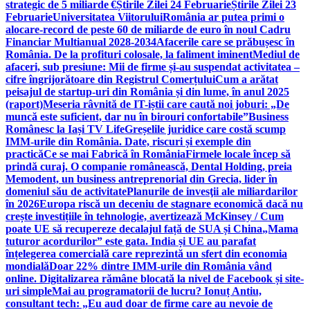
strategic de 5 miliarde €
Știrile Zilei 24 Februarie
Știrile Zilei 23
Februarie
Universitatea Viitorului
România ar putea primi o
alocare-record de peste 60 de miliarde de euro în noul Cadru
Financiar Multianual 2028-2034
Afacerile care se prăbușesc în
România. De la profituri colosale, la faliment iminent
Mediul de
afaceri, sub presiune: Mii de firme și-au suspendat activitatea –
cifre îngrijorătoare din Registrul Comerțului
Cum a arătat
peisajul de startup-uri din România și din lume, în anul 2025
(raport)
Meseria râvnită de IT-iștii care caută noi joburi: „De
muncă este suficient, dar nu în birouri confortabile”
Business
Românesc la Iași TV Life
Greșelile juridice care costă scump
IMM-urile din România. Date, riscuri și exemple din
practică
Ce se mai Fabrică în România
Firmele locale încep să
prindă curaj. O companie românească, Dental Holding, preia
Memodent, un business antreprenorial din Grecia, lider în
domeniul său de activitate
Planurile de invesţii ale miliardarilor
în 2026
Europa riscă un deceniu de stagnare economică dacă nu
crește investițiile în tehnologie, avertizează McKinsey / Cum
poate UE să recupereze decalajul față de SUA și China
„Mama
tuturor acordurilor” este gata. India și UE au parafat
înțelegerea comercială care reprezintă un sfert din economia
mondială
Doar 22% dintre IMM-urile din România vând
online. Digitalizarea rămâne blocată la nivel de Facebook și site-
uri simple
Mai au programatorii de lucru? Ionuț Antiu,
consultant tech: „Eu aud doar de firme care au nevoie de