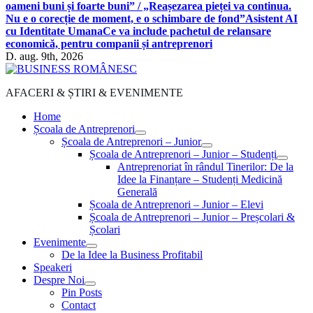
oameni buni și foarte buni” / „Reașezarea pieței va continua.
Nu e o corecție de moment, e o schimbare de fond”
Asistent AI
cu Identitate Umana
Ce va include pachetul de relansare
economică, pentru companii și antreprenori
D. aug. 9th, 2026
AFACERI & ȘTIRI & EVENIMENTE
Home
Școala de Antreprenori
Școala de Antreprenori – Junior
Școala de Antreprenori – Junior – Studenți
Antreprenoriat în rândul Tinerilor: De la
Idee la Finanțare – Studenți Medicină
Generală
Școala de Antreprenori – Junior – Elevi
Școala de Antreprenori – Junior – Preșcolari &
Școlari
Evenimente
De la Idee la Business Profitabil
Speakeri
Despre Noi
Pin Posts
Contact