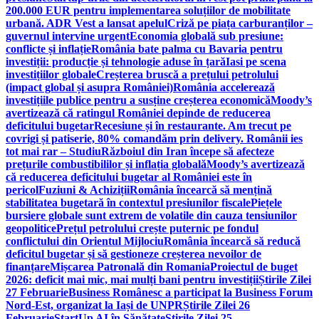
200.000 EUR pentru implementarea soluțiilor de mobilitate
urbană. ADR Vest a lansat apelul
Criză pe piața carburanților –
guvernul intervine urgent
Economia globală sub presiune:
conflicte și inflație
România bate palma cu Bavaria pentru
investiții: producție și tehnologie aduse în țară
Iasi pe scena
investițiilor globale
Creșterea bruscă a prețului petrolului
(impact global și asupra României)
România accelerează
investițiile publice pentru a susține creșterea economică
Moody’s
avertizează că ratingul României depinde de reducerea
deficitului bugetar
Recesiune și în restaurante. Am trecut pe
covrigi și patiserie, 80% comandăm prin delivery. Românii ies
tot mai rar – Studiu
Războiul din Iran începe să afecteze
prețurile combustibililor și inflația globală
Moody’s avertizează
că reducerea deficitului bugetar al României este în
pericol
Fuziuni & Achiziții
România încearcă să mențină
stabilitatea bugetară în contextul presiunilor fiscale
Piețele
bursiere globale sunt extrem de volatile din cauza tensiunilor
geopolitice
Prețul petrolului crește puternic pe fondul
conflictului din Orientul Mijlociu
România încearcă să reducă
deficitul bugetar și să gestioneze creșterea nevoilor de
finanțare
Mișcarea Patronală din Romania
Proiectul de buget
2026: deficit mai mic, mai mulți bani pentru investiții
Știrile Zilei
27 Februarie
Business Românesc a participat la Business Forum
Nord-Est, organizat la Iași de UNPR
Știrile Zilei 26
Februarie
StartUp AI în Sănătate
Știrile Zilei 25