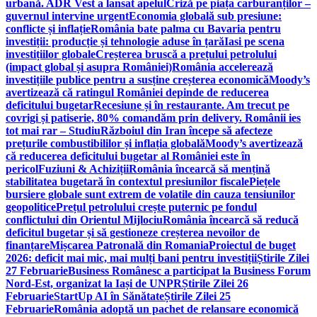
urbană. ADR Vest a lansat apelul
Criză pe piața carburanților –
guvernul intervine urgent
Economia globală sub presiune:
conflicte și inflație
România bate palma cu Bavaria pentru
investiții: producție și tehnologie aduse în țară
Iasi pe scena
investițiilor globale
Creșterea bruscă a prețului petrolului
(impact global și asupra României)
România accelerează
investițiile publice pentru a susține creșterea economică
Moody’s
avertizează că ratingul României depinde de reducerea
deficitului bugetar
Recesiune și în restaurante. Am trecut pe
covrigi și patiserie, 80% comandăm prin delivery. Românii ies
tot mai rar – Studiu
Războiul din Iran începe să afecteze
prețurile combustibililor și inflația globală
Moody’s avertizează
că reducerea deficitului bugetar al României este în
pericol
Fuziuni & Achiziții
România încearcă să mențină
stabilitatea bugetară în contextul presiunilor fiscale
Piețele
bursiere globale sunt extrem de volatile din cauza tensiunilor
geopolitice
Prețul petrolului crește puternic pe fondul
conflictului din Orientul Mijlociu
România încearcă să reducă
deficitul bugetar și să gestioneze creșterea nevoilor de
finanțare
Mișcarea Patronală din Romania
Proiectul de buget
2026: deficit mai mic, mai mulți bani pentru investiții
Știrile Zilei
27 Februarie
Business Românesc a participat la Business Forum
Nord-Est, organizat la Iași de UNPR
Știrile Zilei 26
Februarie
StartUp AI în Sănătate
Știrile Zilei 25
Februarie
România adoptă un pachet de relansare economică