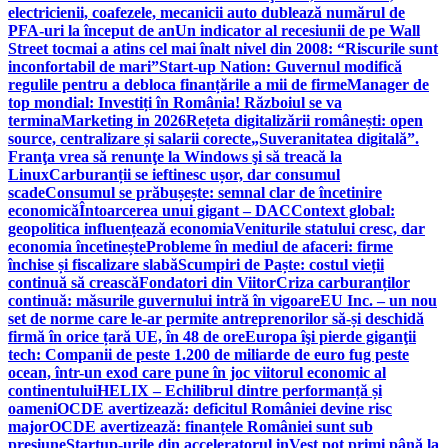
electricienii, coafezele, mecanicii auto dublează numărul de
PFA-uri la început de an
Un indicator al recesiunii de pe Wall
Street tocmai a atins cel mai înalt nivel din 2008: “Riscurile sunt
inconfortabil de mari”
Start-up Nation: Guvernul modifică
regulile pentru a debloca finanțările a mii de firme
Manager de
top mondial: Investiți în România! Războiul se va
termina
Marketing in 2026
Rețeta digitalizării românești: open
source, centralizare și salarii corecte
„Suveranitatea digitală”.
Franţa vrea să renunţe la Windows şi să treacă la
Linux
Carburanții se ieftinesc ușor, dar consumul
scade
Consumul se prăbușește: semnal clar de încetinire
economică
Întoarcerea unui gigant – DAC
Context global:
geopolitica influențează economia
Veniturile statului cresc, dar
economia încetinește
Probleme în mediul de afaceri: firme
închise și fiscalizare slabă
Scumpiri de Paște: costul vieții
continuă să crească
Fondatori din Viitor
Criza carburanților
continuă: măsurile guvernului intră în vigoare
EU Inc. – un nou
set de norme care le-ar permite antreprenorilor să-și deschidă
firmă în orice țară UE, în 48 de ore
Europa îşi pierde giganţii
tech: Companii de peste 1.200 de miliarde de euro fug peste
ocean, într-un exod care pune în joc viitorul economic al
continentului
HELIX – Echilibrul dintre performanță și
oameni
OCDE avertizează: deficitul României devine risc
major
OCDE avertizează: finanțele României sunt sub
presiune
Startup-urile din acceleratorul inVest pot primi până la