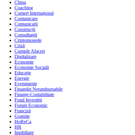
China
Coaching
Comerț Internațional
Comunicare
Comunicații
Construcții
Consultanță
Criptomonede
Criză
Cumpăr Afaceri
Digitalizare
Economie
Economie Socială
Educație
Energie
Evenimente
Finanțări Nerambursabile
Finanțe-Contabilitate
Fond Investiții
Forum Economic
Franciză
Gratuite
HoReCa
HR
Imobiliare