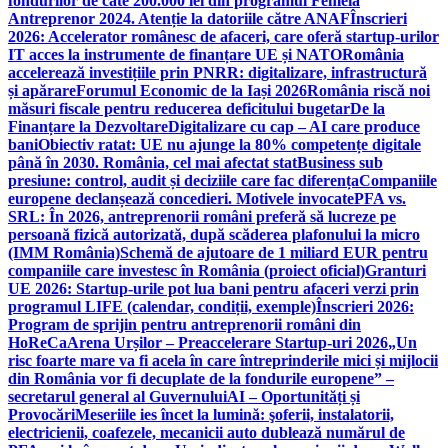
fondurilor de câte 200.000 lei din programul Femeia
Antreprenor 2024. Atenție la datoriile către ANAF
Înscrieri
2026: Accelerator românesc de afaceri, care oferă startup-urilor
IT acces la instrumente de finanțare UE și NATO
România
accelerează investițiile prin PNRR: digitalizare, infrastructură
și apărare
Forumul Economic de la Iași 2026
România riscă noi
măsuri fiscale pentru reducerea deficitului bugetar
De la
Finanțare la Dezvoltare
Digitalizare cu cap – AI care produce
bani
Obiectiv ratat: UE nu ajunge la 80% competențe digitale
până în 2030. România, cel mai afectat stat
Business sub
presiune: control, audit și deciziile care fac diferența
Companiile
europene declanșează concedieri. Motivele invocate
PFA vs.
SRL: În 2026, antreprenorii români preferă să lucreze pe
persoană fizică autorizată, după scăderea plafonului la micro
(IMM România)
Schemă de ajutoare de 1 miliard EUR pentru
companiile care investesc în România (proiect oficial)
Granturi
UE 2026: Startup-urile pot lua bani pentru afaceri verzi prin
programul LIFE (calendar, condiții, exemple)
Înscrieri 2026:
Program de sprijin pentru antreprenorii români din
HoReCa
Arena Urșilor – Preaccelerare Startup-uri 2026
„Un
risc foarte mare va fi acela în care întreprinderile mici și mijlocii
din România vor fi decuplate de la fondurile europene” –
secretarul general al Guvernului
AI – Oportunități și
Provocări
Meseriile ies încet la lumină: şoferii, instalatorii,
electricienii, coafezele, mecanicii auto dublează numărul de