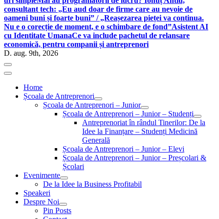
uri simple
Mai au programatorii de lucru? Ionuț Antiu,
consultant tech: „Eu aud doar de firme care au nevoie de
oameni buni și foarte buni” / „Reașezarea pieței va continua.
Nu e o corecție de moment, e o schimbare de fond”
Asistent AI
cu Identitate Umana
Ce va include pachetul de relansare
economică, pentru companii și antreprenori
D. aug. 9th, 2026
Home
Școala de Antreprenori
Școala de Antreprenori – Junior
Școala de Antreprenori – Junior – Studenți
Antreprenoriat în rândul Tinerilor: De la
Idee la Finanțare – Studenți Medicină
Generală
Școala de Antreprenori – Junior – Elevi
Școala de Antreprenori – Junior – Preșcolari &
Școlari
Evenimente
De la Idee la Business Profitabil
Speakeri
Despre Noi
Pin Posts