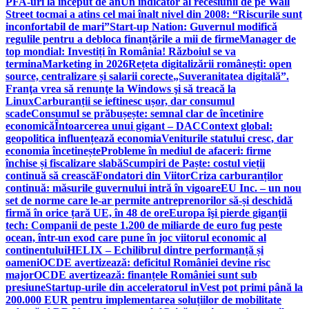
PFA-uri la început de an
Un indicator al recesiunii de pe Wall
Street tocmai a atins cel mai înalt nivel din 2008: “Riscurile sunt
inconfortabil de mari”
Start-up Nation: Guvernul modifică
regulile pentru a debloca finanțările a mii de firme
Manager de
top mondial: Investiți în România! Războiul se va
termina
Marketing in 2026
Rețeta digitalizării românești: open
source, centralizare și salarii corecte
„Suveranitatea digitală”.
Franţa vrea să renunţe la Windows şi să treacă la
Linux
Carburanții se ieftinesc ușor, dar consumul
scade
Consumul se prăbușește: semnal clar de încetinire
economică
Întoarcerea unui gigant – DAC
Context global:
geopolitica influențează economia
Veniturile statului cresc, dar
economia încetinește
Probleme în mediul de afaceri: firme
închise și fiscalizare slabă
Scumpiri de Paște: costul vieții
continuă să crească
Fondatori din Viitor
Criza carburanților
continuă: măsurile guvernului intră în vigoare
EU Inc. – un nou
set de norme care le-ar permite antreprenorilor să-și deschidă
firmă în orice țară UE, în 48 de ore
Europa îşi pierde giganţii
tech: Companii de peste 1.200 de miliarde de euro fug peste
ocean, într-un exod care pune în joc viitorul economic al
continentului
HELIX – Echilibrul dintre performanță și
oameni
OCDE avertizează: deficitul României devine risc
major
OCDE avertizează: finanțele României sunt sub
presiune
Startup-urile din acceleratorul inVest pot primi până la
200.000 EUR pentru implementarea soluțiilor de mobilitate