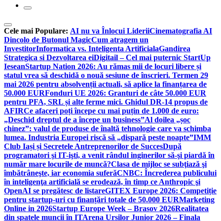
Cele mai Populare:
AI nu va Înlocui Liderii
Cinematografia AI
Dincolo de Butonul Magic
Cum atragem un
Investitor
Informatica vs. Inteligenta Artificiala
Gandirea
Strategica si Dezvoltarea ei
Digitail – Cel mai puternic StartUp
Iesean
Startup Nation 2026: Au rămas mii de locuri libere și
statul vrea să deschidă o nouă sesiune de înscrieri. Termen 29
mai 2026 pentru absolvenții actuali, să aplice la finanțarea de
50.000 EUR
Fonduri UE 2026: Granturi de câte 50.000 EUR
pentru PFA, SRL și alte ferme mici. Ghidul DR-14 propus de
AFIR
Ce afaceri poți începe cu mai puțin de 1.000 de euro:
„Deschid dreptul de a începe un business”
Al doilea „șoc
chinez”: valul de produse de înaltă tehnologie care va schimba
lumea. Industria Europei riscă să „dispară peste noapte”
IMM
Club Iași și Secretele Antreprenorilor de Succes
După
programatori şi IT-işti, a venit rândul inginerilor să-şi piardă în
număr mare locurile de muncă?
Clasa de mijloc se subţiază şi
îmbătrâneşte, iar economia suferă
CNBC: Încrederea publicului
în inteligenţa artificială se erodează, în timp ce Anthropic şi
OpenAI se pregătesc de listare
GITEX Europe 2026: Competiție
pentru startup-uri cu finanțări totale de 50.000 EUR
Marketing
Online in 2026
Startup Europe Week – Brasov 2026
Realitatea
din spatele muncii în IT
Arena Ursilor Junior 2026 – Finala