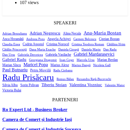
107 views
SPEAKERI
Ana-Maria Bostan
Adrian Negrescu
Alina Necula
Adrian Brezulianu
Angela Achiței
Anca Hreamătă
Ciprian Bostan
Andreea Pons
Carmen Belcescu
Codrin Apostol
Cristina Norocel
Claudia Enea
Cristina Teodora Roman
Cătălina Ifrim
Cătălin Priscorniță
Dana Maria Enache
Daniela Cireașă
Daniela Marin
Dan Radu
Gabriel Mardarasevici
Gabriela Vasilache
Dan Ursu
Gabriela Derceicea
Gabriel Radu
Marian Berdan
Georgiana Dragomir
Ioan Coșer
Marcela Ursu
Maricel Popa
Marian Sîncu
Marius Alexe
Marius Dangă
Nicoleta Gall
Paul Butnariu
Petru Movilă
Radu Ciobanu
Radu Prisăcaru
Remus Bălan
Ruxandra Rață-Bucevschi
Tiberiu Stoian
Valentina Vozniuc
Silvia Albu
Sorin Pelivan
Valentin Maior
Victoria Bulai
PARTENERI
Ro Expert Ltd - Business Broker
Camera de Comerț și Industrie Iași
Camera de Comerț și Industrie Suceava