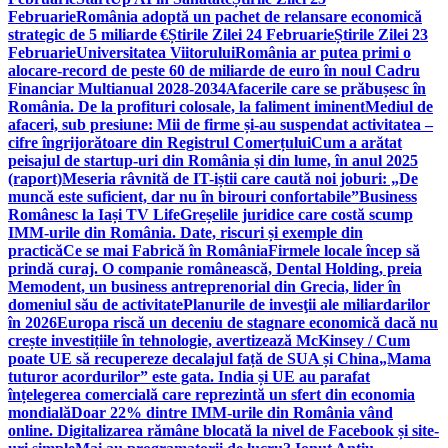
Februarie
România adoptă un pachet de relansare economică
strategic de 5 miliarde €
Știrile Zilei 24 Februarie
Știrile Zilei 23
Februarie
Universitatea Viitorului
România ar putea primi o
alocare-record de peste 60 de miliarde de euro în noul Cadru
Financiar Multianual 2028-2034
Afacerile care se prăbușesc în
România. De la profituri colosale, la faliment iminent
Mediul de
afaceri, sub presiune: Mii de firme și-au suspendat activitatea –
cifre îngrijorătoare din Registrul Comerțului
Cum a arătat
peisajul de startup-uri din România și din lume, în anul 2025
(raport)
Meseria râvnită de IT-iștii care caută noi joburi: „De
muncă este suficient, dar nu în birouri confortabile”
Business
Românesc la Iași TV Life
Greșelile juridice care costă scump
IMM-urile din România. Date, riscuri și exemple din
practică
Ce se mai Fabrică în România
Firmele locale încep să
prindă curaj. O companie românească, Dental Holding, preia
Memodent, un business antreprenorial din Grecia, lider în
domeniul său de activitate
Planurile de invesţii ale miliardarilor
în 2026
Europa riscă un deceniu de stagnare economică dacă nu
crește investițiile în tehnologie, avertizează McKinsey / Cum
poate UE să recupereze decalajul față de SUA și China
„Mama
tuturor acordurilor” este gata. India și UE au parafat
înțelegerea comercială care reprezintă un sfert din economia
mondială
Doar 22% dintre IMM-urile din România vând
online. Digitalizarea rămâne blocată la nivel de Facebook și site-