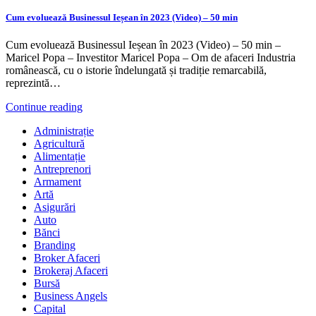
Cum evoluează Businessul Ieșean în 2023 (Video) – 50 min
Cum evoluează Businessul Ieșean în 2023 (Video) – 50 min –
Maricel Popa – Investitor Maricel Popa – Om de afaceri Industria
românească, cu o istorie îndelungată și tradiție remarcabilă,
reprezintă…
Continue reading
Administrație
Agricultură
Alimentație
Antreprenori
Armament
Artă
Asigurări
Auto
Bănci
Branding
Broker Afaceri
Brokeraj Afaceri
Bursă
Business Angels
Capital