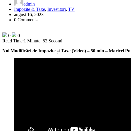
admin
Impozite & Taxe
,
Investitori
,
TV
august 16, 2023
0 Comments
0
0
Read Time:
1 Minute, 52 Second
Noi Modificări de Impozite și Taxe (Video) – 50 min – Maricel Po