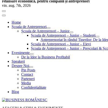
relansare economică, pentru companii și antreprenori
vin. aug. 7th, 2026
Home
Școala de Antreprenori
Școala de Antreprenori – Junior
Școala de Antreprenori – Junior – Studenți
Antreprenoriat în rândul Tinerilor: De la Id
Școala de Antreprenori – Junior – Elevi
Școala de Antreprenori – Junior – Preșcolari & Șco
Evenimente
De la Idee la Business Profitabil
Speakeri
Despre Noi
Pin Posts
Contact
Parteneri
Media
Confidențialitate
Blog