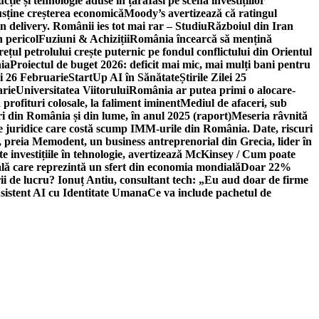
ție și tehnologie aduse în țară
Iasi pe scena investițiilor
usține creșterea economică
Moody’s avertizează că ratingul
n delivery. Românii ies tot mai rar – Studiu
Războiul din Iran
n pericol
Fuziuni & Achiziții
România încearcă să mențină
rețul petrolului crește puternic pe fondul conflictului din Orientul
ia
Proiectul de buget 2026: deficit mai mic, mai mulți bani pentru
lei 26 Februarie
StartUp AI în Sănătate
Știrile Zilei 25
arie
Universitatea Viitorului
România ar putea primi o alocare-
profituri colosale, la faliment iminent
Mediul de afaceri, sub
i din România și din lume, în anul 2025 (raport)
Meseria râvnită
le juridice care costă scump IMM-urile din România. Date, riscuri
 preia Memodent, un business antreprenorial din Grecia, lider în
 investițiile în tehnologie, avertizează McKinsey / Cum poate
ală care reprezintă un sfert din economia mondială
Doar 22%
i de lucru? Ionuț Antiu, consultant tech: „Eu aud doar de firme
sistent AI cu Identitate Umana
Ce va include pachetul de