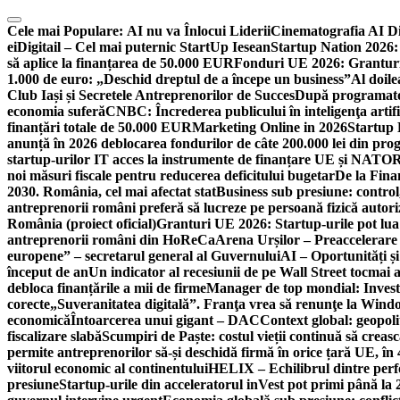
Skip
to
Cele mai Populare:
AI nu va Înlocui Liderii
Cinematografia AI D
content
ei
Digitail – Cel mai puternic StartUp Iesean
Startup Nation 2026: 
să aplice la finanțarea de 50.000 EUR
Fonduri UE 2026: Granturi
1.000 de euro: „Deschid dreptul de a începe un business”
Al doile
Club Iași și Secretele Antreprenorilor de Succes
După programatori
economia suferă
CNBC: Încrederea publicului în inteligenţa artifi
finanțări totale de 50.000 EUR
Marketing Online in 2026
Startup
anunță în 2026 deblocarea fondurilor de câte 200.000 lei din pr
startup-urilor IT acces la instrumente de finanțare UE și NATO
R
noi măsuri fiscale pentru reducerea deficitului bugetar
De la Fina
2030. România, cel mai afectat stat
Business sub presiune: control, 
antreprenorii români preferă să lucreze pe persoană fizică auto
România (proiect oficial)
Granturi UE 2026: Startup-urile pot lua
antreprenorii români din HoReCa
Arena Urșilor – Preaccelerare
europene” – secretarul general al Guvernului
AI – Oportunități ș
început de an
Un indicator al recesiunii de pe Wall Street tocmai a
debloca finanțările a mii de firme
Manager de top mondial: Invest
corecte
„Suveranitatea digitală”. Franţa vrea să renunţe la Windo
economică
Întoarcerea unui gigant – DAC
Context global: geopoli
fiscalizare slabă
Scumpiri de Paște: costul vieții continuă să creas
permite antreprenorilor să-și deschidă firmă în orice țară UE, în 
viitorul economic al continentului
HELIX – Echilibrul dintre per
presiune
Startup-urile din acceleratorul inVest pot primi până l