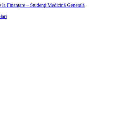
ee la Finanțare – Studenți Medicină Generală
lari