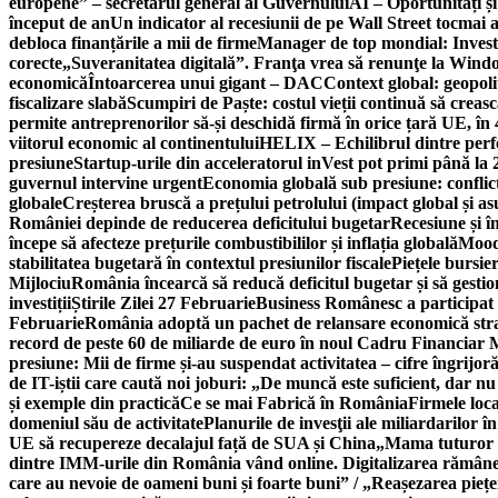
europene” – secretarul general al Guvernului
AI – Oportunități ș
început de an
Un indicator al recesiunii de pe Wall Street tocmai a
debloca finanțările a mii de firme
Manager de top mondial: Invest
corecte
„Suveranitatea digitală”. Franţa vrea să renunţe la Windo
economică
Întoarcerea unui gigant – DAC
Context global: geopoli
fiscalizare slabă
Scumpiri de Paște: costul vieții continuă să creas
permite antreprenorilor să-și deschidă firmă în orice țară UE, în 
viitorul economic al continentului
HELIX – Echilibrul dintre per
presiune
Startup-urile din acceleratorul inVest pot primi până l
guvernul intervine urgent
Economia globală sub presiune: conflicte
globale
Creșterea bruscă a prețului petrolului (impact global și 
României depinde de reducerea deficitului bugetar
Recesiune și î
începe să afecteze prețurile combustibililor și inflația globală
Moody
stabilitatea bugetară în contextul presiunilor fiscale
Piețele bursie
Mijlociu
România încearcă să reducă deficitul bugetar și să gestio
investiții
Știrile Zilei 27 Februarie
Business Românesc a participat
Februarie
România adoptă un pachet de relansare economică strat
record de peste 60 de miliarde de euro în noul Cadru Financiar
presiune: Mii de firme și-au suspendat activitatea – cifre îngrijo
de IT-iștii care caută noi joburi: „De muncă este suficient, dar nu
și exemple din practică
Ce se mai Fabrică în România
Firmele loc
domeniul său de activitate
Planurile de invesţii ale miliardarilor î
UE să recupereze decalajul față de SUA și China
„Mama tuturor a
dintre IMM-urile din România vând online. Digitalizarea rămâne b
care au nevoie de oameni buni și foarte buni” / „Reașezarea pieț