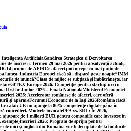
cula
 Inteligenta Artificiala
Gandirea Strategica si Dezvoltarea
une de înscrieri. Termen 29 mai 2026 pentru absolvenții actuali,
 DR-14 propus de AFIR
Ce afaceri poți începe cu mai puțin de
mba lumea. Industria Europei riscă să „dispară peste noapte”
IMM
 locurile de muncă?
Clasa de mijloc se subţiază şi îmbătrâneşte, iar
istare
GITEX Europe 2026: Competiție pentru startup-uri cu
na Ursilor Junior 2026 – Finala Nationala
Ministerul Economiei
nscrieri 2026: Accelerator românesc de afaceri, care oferă
tură și apărare
Forumul Economic de la Iași 2026
România riscă
tiv ratat: UE nu ajunge la 80% competențe digitale până în
ă concedieri. Motivele invocate
PFA vs. SRL: În 2026,
 ajutoare de 1 miliard EUR pentru companiile care investesc în
, exemple)
Înscrieri 2026: Program de sprijin pentru
erile mici și mijlocii din România vor fi decuplate de la fondurile