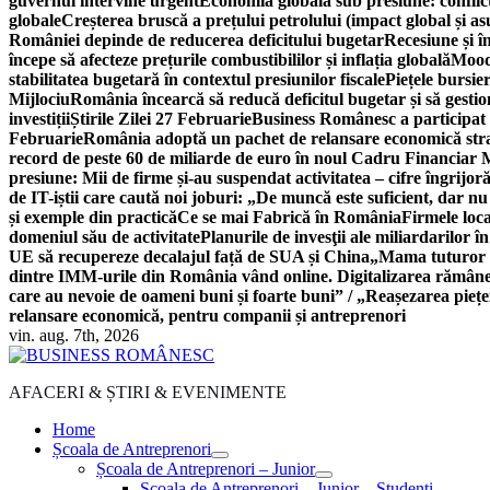
guvernul intervine urgent
Economia globală sub presiune: conflicte
globale
Creșterea bruscă a prețului petrolului (impact global și 
României depinde de reducerea deficitului bugetar
Recesiune și î
începe să afecteze prețurile combustibililor și inflația globală
Moody
stabilitatea bugetară în contextul presiunilor fiscale
Piețele bursie
Mijlociu
România încearcă să reducă deficitul bugetar și să gestio
investiții
Știrile Zilei 27 Februarie
Business Românesc a participat
Februarie
România adoptă un pachet de relansare economică strat
record de peste 60 de miliarde de euro în noul Cadru Financiar
presiune: Mii de firme și-au suspendat activitatea – cifre îngrijo
de IT-iștii care caută noi joburi: „De muncă este suficient, dar nu
și exemple din practică
Ce se mai Fabrică în România
Firmele loc
domeniul său de activitate
Planurile de invesţii ale miliardarilor î
UE să recupereze decalajul față de SUA și China
„Mama tuturor a
dintre IMM-urile din România vând online. Digitalizarea rămâne b
care au nevoie de oameni buni și foarte buni” / „Reașezarea pieț
relansare economică, pentru companii și antreprenori
vin. aug. 7th, 2026
AFACERI & ȘTIRI & EVENIMENTE
Home
Școala de Antreprenori
Școala de Antreprenori – Junior
Școala de Antreprenori – Junior – Studenți