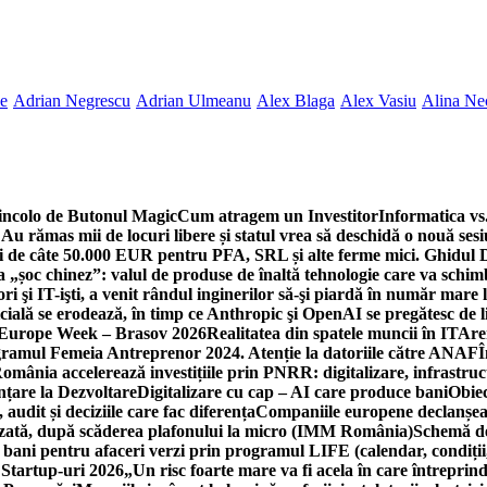
ne
Adrian Negrescu
Adrian Ulmeanu
Alex Blaga
Alex Vasiu
Alina Ne
incolo de Butonul Magic
Cum atragem un Investitor
Informatica vs.
Au rămas mii de locuri libere și statul vrea să deschidă o nouă sesi
 de câte 50.000 EUR pentru PFA, SRL și alte ferme mici. Ghidul
a „șoc chinez”: valul de produse de înaltă tehnologie care va schi
 şi IT-işti, a venit rândul inginerilor să-şi piardă în număr mare
cială se erodează, în timp ce Anthropic şi OpenAI se pregătesc de l
 Europe Week – Brasov 2026
Realitatea din spatele muncii în IT
Are
ogramul Femeia Antreprenor 2024. Atenție la datoriile către ANAF
Î
omânia accelerează investițiile prin PNRR: digitalizare, infrastruc
nțare la Dezvoltare
Digitalizare cu cap – AI care produce bani
Obiec
audit și deciziile care fac diferența
Companiile europene declanșeaz
rizată, după scăderea plafonului la micro (IMM România)
Schemă de
 bani pentru afaceri verzi prin programul LIFE (calendar, condiții
 Startup-uri 2026
„Un risc foarte mare va fi acela în care întreprind