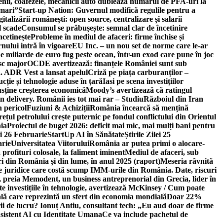
ricienii, coafezele, mecanicii auto dublează numărul de PFA-uri la
 mari”
Start-up Nation: Guvernul modifică regulile pentru a
gitalizării românești: open source, centralizare și salarii
l scade
Consumul se prăbușește: semnal clar de încetinire
ncetinește
Probleme în mediul de afaceri: firme închise și
nului intră în vigoare
EU Inc. – un nou set de norme care le-ar
e miliarde de euro fug peste ocean, într-un exod care pune în joc
sc major
OCDE avertizează: finanțele României sunt sub
. ADR Vest a lansat apelul
Criză pe piața carburanților –
ție și tehnologie aduse în țară
Iasi pe scena investițiilor
usține creșterea economică
Moody’s avertizează că ratingul
n delivery. Românii ies tot mai rar – Studiu
Războiul din Iran
n pericol
Fuziuni & Achiziții
România încearcă să mențină
rețul petrolului crește puternic pe fondul conflictului din Orientul
ia
Proiectul de buget 2026: deficit mai mic, mai mulți bani pentru
lei 26 Februarie
StartUp AI în Sănătate
Știrile Zilei 25
arie
Universitatea Viitorului
România ar putea primi o alocare-
profituri colosale, la faliment iminent
Mediul de afaceri, sub
i din România și din lume, în anul 2025 (raport)
Meseria râvnită
le juridice care costă scump IMM-urile din România. Date, riscuri
 preia Memodent, un business antreprenorial din Grecia, lider în
 investițiile în tehnologie, avertizează McKinsey / Cum poate
ală care reprezintă un sfert din economia mondială
Doar 22%
i de lucru? Ionuț Antiu, consultant tech: „Eu aud doar de firme
sistent AI cu Identitate Umana
Ce va include pachetul de