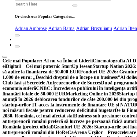
Search
for:
Or check our Popular Categories...
Adrian Ambrose
Adrian Barna
Adrian Brezulianu
Adrian Ifte
Cele mai Populare:
AI nu va Înlocui Liderii
Cinematografia AI D
ei
Digitail – Cel mai puternic StartUp Iesean
Startup Nation 2026: 
să aplice la finanțarea de 50.000 EUR
Fonduri UE 2026: Granturi
1.000 de euro: „Deschid dreptul de a începe un business”
Al doile
Club Iași și Secretele Antreprenorilor de Succes
După programatori
economia suferă
CNBC: Încrederea publicului în inteligenţa artifi
finanțări totale de 50.000 EUR
Marketing Online in 2026
Startup
anunță în 2026 deblocarea fondurilor de câte 200.000 lei din pr
startup-urilor IT acces la instrumente de finanțare UE și NATO
R
noi măsuri fiscale pentru reducerea deficitului bugetar
De la Fina
2030. România, cel mai afectat stat
Business sub presiune: control, 
antreprenorii români preferă să lucreze pe persoană fizică auto
România (proiect oficial)
Granturi UE 2026: Startup-urile pot lua
antreprenorii români din HoReCa
Arena Urșilor – Preaccelerare