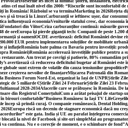
i Provocări
Meseriile ies încet la lumină: şoferii, instalatorii, elect
 atins cel mai înalt nivel din 2008: “Riscurile sunt inconfortabil de
iți în România! Războiul se va termina
Marketing in 2026
Rețeta di
ws şi să treacă la Linux
Carburanții se ieftinesc ușor, dar consumu
tica influențează economia
Veniturile statului cresc, dar economia î
că
Fondatori din Viitor
Criza carburanților continuă: măsurile guver
48 de ore
Europa îşi pierde giganţii tech: Companii de peste 1.200 d
formanță și oameni
OCDE avertizează: deficitul României devine ri
a 200.000 EUR pentru implementarea soluțiilor de mobilitate urbană
 și inflație
România bate palma cu Bavaria pentru investiții: produc
asupra României)
România accelerează investițiile publice pentru a s
n restaurante. Am trecut pe covrigi și patiserie, 80% comandăm pri
’s avertizează că reducerea deficitului bugetar al României este î
re globale sunt extrem de volatile din cauza tensiunilor geopolitice
P
neze creșterea nevoilor de finanțare
Mișcarea Patronală din Roman
 la Business Forum Nord-Est, organizat la Iași de UNPR
Știrile Zi
egic de 5 miliarde €
Știrile Zilei 24 Februarie
Știrile Zilei 23 Febru
 Multianual 2028-2034
Afacerile care se prăbușesc în România. De la 
rătoare din Registrul Comerțului
Cum a arătat peisajul de startup-ur
 în birouri confortabile”
Business Românesc la Iași TV Life
Greșeli
ale încep să prindă curaj. O companie românească, Dental Holding,
n 2026
Europa riscă un deceniu de stagnare economică dacă nu crește
cordurilor” este gata. India și UE au parafat înțelegerea comerci
locată la nivel de Facebook și site-uri simple
Mai au programatori
ei va continua. Nu e o corecție de moment, e o schimbare de fond”
A