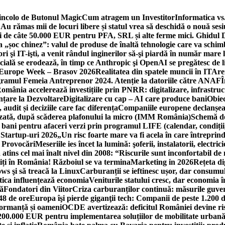
incolo de Butonul Magic
Cum atragem un Investitor
Informatica vs.
Au rămas mii de locuri libere și statul vrea să deschidă o nouă sesi
 de câte 50.000 EUR pentru PFA, SRL și alte ferme mici. Ghidul
a „șoc chinez”: valul de produse de înaltă tehnologie care va schi
 şi IT-işti, a venit rândul inginerilor să-şi piardă în număr mare
cială se erodează, în timp ce Anthropic şi OpenAI se pregătesc de l
 Europe Week – Brasov 2026
Realitatea din spatele muncii în IT
Are
ogramul Femeia Antreprenor 2024. Atenție la datoriile către ANAF
Î
omânia accelerează investițiile prin PNRR: digitalizare, infrastruc
nțare la Dezvoltare
Digitalizare cu cap – AI care produce bani
Obiec
audit și deciziile care fac diferența
Companiile europene declanșeaz
rizată, după scăderea plafonului la micro (IMM România)
Schemă de
 bani pentru afaceri verzi prin programul LIFE (calendar, condiții
 Startup-uri 2026
„Un risc foarte mare va fi acela în care întreprind
i Provocări
Meseriile ies încet la lumină: şoferii, instalatorii, elect
 atins cel mai înalt nivel din 2008: “Riscurile sunt inconfortabil de
iți în România! Războiul se va termina
Marketing in 2026
Rețeta di
ws şi să treacă la Linux
Carburanții se ieftinesc ușor, dar consumu
tica influențează economia
Veniturile statului cresc, dar economia î
că
Fondatori din Viitor
Criza carburanților continuă: măsurile guver
48 de ore
Europa îşi pierde giganţii tech: Companii de peste 1.200 d
formanță și oameni
OCDE avertizează: deficitul României devine ri
a 200.000 EUR pentru implementarea soluțiilor de mobilitate urbană