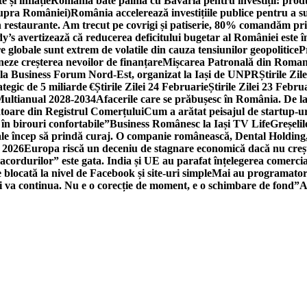
 și inflație
România bate palma cu Bavaria pentru investiții: produc
asupra României)
România accelerează investițiile publice pentru a s
n restaurante. Am trecut pe covrigi și patiserie, 80% comandăm pri
’s avertizează că reducerea deficitului bugetar al României este î
re globale sunt extrem de volatile din cauza tensiunilor geopolitice
P
neze creșterea nevoilor de finanțare
Mișcarea Patronală din Roman
 la Business Forum Nord-Est, organizat la Iași de UNPR
Știrile Zi
egic de 5 miliarde €
Știrile Zilei 24 Februarie
Știrile Zilei 23 Febru
 Multianual 2028-2034
Afacerile care se prăbușesc în România. De la 
rătoare din Registrul Comerțului
Cum a arătat peisajul de startup-ur
 în birouri confortabile”
Business Românesc la Iași TV Life
Greșeli
ale încep să prindă curaj. O companie românească, Dental Holding,
n 2026
Europa riscă un deceniu de stagnare economică dacă nu crește
cordurilor” este gata. India și UE au parafat înțelegerea comerci
locată la nivel de Facebook și site-uri simple
Mai au programatori
ei va continua. Nu e o corecție de moment, e o schimbare de fond”
A