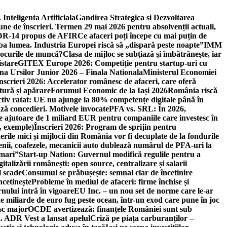
 Inteligenta Artificiala
Gandirea Strategica si Dezvoltarea
une de înscrieri. Termen 29 mai 2026 pentru absolvenții actuali,
 DR-14 propus de AFIR
Ce afaceri poți începe cu mai puțin de
mba lumea. Industria Europei riscă să „dispară peste noapte”
IMM
 locurile de muncă?
Clasa de mijloc se subţiază şi îmbătrâneşte, iar
istare
GITEX Europe 2026: Competiție pentru startup-uri cu
na Ursilor Junior 2026 – Finala Nationala
Ministerul Economiei
nscrieri 2026: Accelerator românesc de afaceri, care oferă
tură și apărare
Forumul Economic de la Iași 2026
România riscă
tiv ratat: UE nu ajunge la 80% competențe digitale până în
ă concedieri. Motivele invocate
PFA vs. SRL: În 2026,
 ajutoare de 1 miliard EUR pentru companiile care investesc în
, exemple)
Înscrieri 2026: Program de sprijin pentru
erile mici și mijlocii din România vor fi decuplate de la fondurile
ricienii, coafezele, mecanicii auto dublează numărul de PFA-uri la
 mari”
Start-up Nation: Guvernul modifică regulile pentru a
gitalizării românești: open source, centralizare și salarii
l scade
Consumul se prăbușește: semnal clar de încetinire
ncetinește
Probleme în mediul de afaceri: firme închise și
nului intră în vigoare
EU Inc. – un nou set de norme care le-ar
e miliarde de euro fug peste ocean, într-un exod care pune în joc
sc major
OCDE avertizează: finanțele României sunt sub
. ADR Vest a lansat apelul
Criză pe piața carburanților –