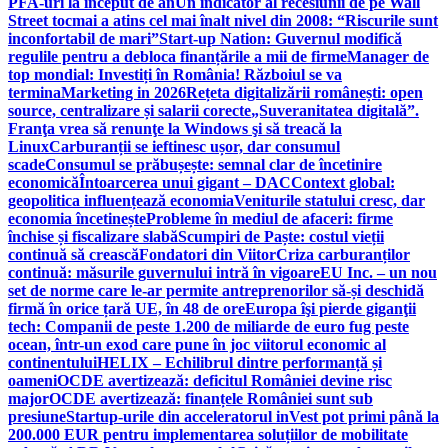
PFA-uri la început de an
Un indicator al recesiunii de pe Wall
Street tocmai a atins cel mai înalt nivel din 2008: “Riscurile sunt
inconfortabil de mari”
Start-up Nation: Guvernul modifică
regulile pentru a debloca finanțările a mii de firme
Manager de
top mondial: Investiți în România! Războiul se va
termina
Marketing in 2026
Rețeta digitalizării românești: open
source, centralizare și salarii corecte
„Suveranitatea digitală”.
Franţa vrea să renunţe la Windows şi să treacă la
Linux
Carburanții se ieftinesc ușor, dar consumul
scade
Consumul se prăbușește: semnal clar de încetinire
economică
Întoarcerea unui gigant – DAC
Context global:
geopolitica influențează economia
Veniturile statului cresc, dar
economia încetinește
Probleme în mediul de afaceri: firme
închise și fiscalizare slabă
Scumpiri de Paște: costul vieții
continuă să crească
Fondatori din Viitor
Criza carburanților
continuă: măsurile guvernului intră în vigoare
EU Inc. – un nou
set de norme care le-ar permite antreprenorilor să-și deschidă
firmă în orice țară UE, în 48 de ore
Europa îşi pierde giganţii
tech: Companii de peste 1.200 de miliarde de euro fug peste
ocean, într-un exod care pune în joc viitorul economic al
continentului
HELIX – Echilibrul dintre performanță și
oameni
OCDE avertizează: deficitul României devine risc
major
OCDE avertizează: finanțele României sunt sub
presiune
Startup-urile din acceleratorul inVest pot primi până la
200.000 EUR pentru implementarea soluțiilor de mobilitate