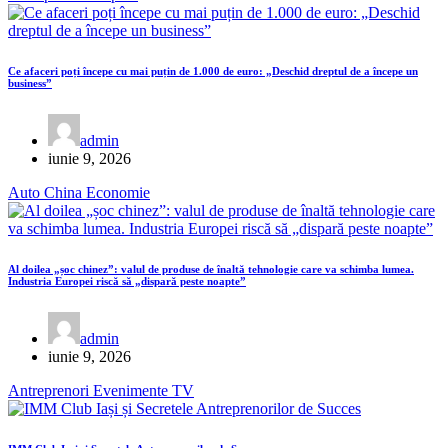
Ce afaceri poți începe cu mai puțin de 1.000 de euro: „Deschid dreptul de a începe un
business”
admin
iunie 9, 2026
Auto
China
Economie
Al doilea „șoc chinez”: valul de produse de înaltă tehnologie care va schimba lumea.
Industria Europei riscă să „dispară peste noapte”
admin
iunie 9, 2026
Antreprenori
Evenimente
TV