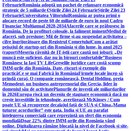
Februarie
România adoptă un pachet de relansare economică
strategic de 5 miliarde €
Știrile Zilei 24 Februarie
Știrile Zilei 23
Februarie
Universitatea Viitorului
România ar putea primi o
alocare-record de peste 60 de miliarde de euro în noul Cadru
Financiar Multianual 2028-2034
Afacerile care se prăbușesc în
România. De la profituri colosale, la faliment iminent
Mediul de
afaceri, sub presiune: Mii de firme și-au suspendat activitatea –
cifre îngrijorătoare din Registrul Comerțului
Cum a arătat
peisajul de startup-uri din România și din lume, în anul 2025
(raport)
Meseria râvnită de IT-iștii care caută noi joburi: „De
muncă este suficient, dar nu în birouri confortabile”
Business
Românesc la Iași TV Life
Greșelile juridice care costă scump
IMM-urile din România. Date, riscuri și exemple din
practică
Ce se mai Fabrică în România
Firmele locale încep să
prindă curaj. O companie românească, Dental Holding, preia
Memodent, un business antreprenorial din Grecia, lider în
domeniul său de activitate
Planurile de invesţii ale miliardarilor
în 2026
Europa riscă un deceniu de stagnare economică dacă nu
crește investițiile în tehnologie, avertizează McKinsey / Cum
poate UE să recupereze decalajul față de SUA și China
„Mama
tuturor acordurilor” este gata. India și UE au parafat
înțelegerea comercială care reprezintă un sfert din economia
mondială
Doar 22% dintre IMM-urile din România vând
online. Digitalizarea rămâne blocată la nivel de Facebook și site-