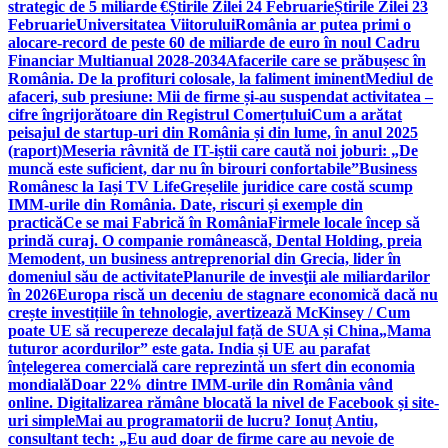
strategic de 5 miliarde €
Știrile Zilei 24 Februarie
Știrile Zilei 23
Februarie
Universitatea Viitorului
România ar putea primi o
alocare-record de peste 60 de miliarde de euro în noul Cadru
Financiar Multianual 2028-2034
Afacerile care se prăbușesc în
România. De la profituri colosale, la faliment iminent
Mediul de
afaceri, sub presiune: Mii de firme și-au suspendat activitatea –
cifre îngrijorătoare din Registrul Comerțului
Cum a arătat
peisajul de startup-uri din România și din lume, în anul 2025
(raport)
Meseria râvnită de IT-iștii care caută noi joburi: „De
muncă este suficient, dar nu în birouri confortabile”
Business
Românesc la Iași TV Life
Greșelile juridice care costă scump
IMM-urile din România. Date, riscuri și exemple din
practică
Ce se mai Fabrică în România
Firmele locale încep să
prindă curaj. O companie românească, Dental Holding, preia
Memodent, un business antreprenorial din Grecia, lider în
domeniul său de activitate
Planurile de invesţii ale miliardarilor
în 2026
Europa riscă un deceniu de stagnare economică dacă nu
crește investițiile în tehnologie, avertizează McKinsey / Cum
poate UE să recupereze decalajul față de SUA și China
„Mama
tuturor acordurilor” este gata. India și UE au parafat
înțelegerea comercială care reprezintă un sfert din economia
mondială
Doar 22% dintre IMM-urile din România vând
online. Digitalizarea rămâne blocată la nivel de Facebook și site-
uri simple
Mai au programatorii de lucru? Ionuț Antiu,
consultant tech: „Eu aud doar de firme care au nevoie de