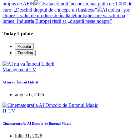
propus de AFIR
Ce afaceri poți începe cu mai puțin de 1.000 de
euro: „Deschid dreptul de a începe un business”
Al doilea „șoc
chinez”: valul de produse de înaltă tehnologie care va schimba
lumea. Industria Europei riscă să „dispară peste noapte”
Today Update
Popular
Trending
Management
TV
AI nu va Înlocui Liderii
august 6, 2026
IT
TV
Cinematografia AI Dincolo de Butonul Magic
iulie 31, 2026