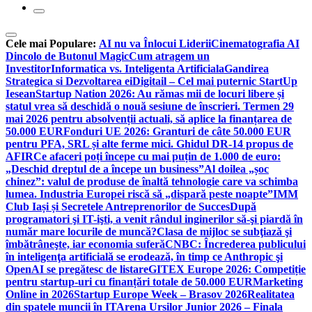
Cele mai Populare:
AI nu va Înlocui Liderii
Cinematografia AI
Dincolo de Butonul Magic
Cum atragem un
Investitor
Informatica vs. Inteligenta Artificiala
Gandirea
Strategica si Dezvoltarea ei
Digitail – Cel mai puternic StartUp
Iesean
Startup Nation 2026: Au rămas mii de locuri libere și
statul vrea să deschidă o nouă sesiune de înscrieri. Termen 29
mai 2026 pentru absolvenții actuali, să aplice la finanțarea de
50.000 EUR
Fonduri UE 2026: Granturi de câte 50.000 EUR
pentru PFA, SRL și alte ferme mici. Ghidul DR-14 propus de
AFIR
Ce afaceri poți începe cu mai puțin de 1.000 de euro:
„Deschid dreptul de a începe un business”
Al doilea „șoc
chinez”: valul de produse de înaltă tehnologie care va schimba
lumea. Industria Europei riscă să „dispară peste noapte”
IMM
Club Iași și Secretele Antreprenorilor de Succes
După
programatori şi IT-işti, a venit rândul inginerilor să-şi piardă în
număr mare locurile de muncă?
Clasa de mijloc se subţiază şi
îmbătrâneşte, iar economia suferă
CNBC: Încrederea publicului
în inteligenţa artificială se erodează, în timp ce Anthropic şi
OpenAI se pregătesc de listare
GITEX Europe 2026: Competiție
pentru startup-uri cu finanțări totale de 50.000 EUR
Marketing
Online in 2026
Startup Europe Week – Brasov 2026
Realitatea
din spatele muncii în IT
Arena Ursilor Junior 2026 – Finala