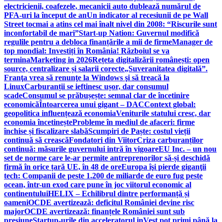
electricienii, coafezele, mecanicii auto dublează numărul de
PFA-uri la început de an
Un indicator al recesiunii de pe Wall
Street tocmai a atins cel mai înalt nivel din 2008: “Riscurile sunt
inconfortabil de mari”
Start-up Nation: Guvernul modifică
regulile pentru a debloca finanțările a mii de firme
Manager de
top mondial: Investiți în România! Războiul se va
termina
Marketing in 2026
Rețeta digitalizării românești: open
source, centralizare și salarii corecte
„Suveranitatea digitală”.
Franţa vrea să renunţe la Windows şi să treacă la
Linux
Carburanții se ieftinesc ușor, dar consumul
scade
Consumul se prăbușește: semnal clar de încetinire
economică
Întoarcerea unui gigant – DAC
Context global:
geopolitica influențează economia
Veniturile statului cresc, dar
economia încetinește
Probleme în mediul de afaceri: firme
închise și fiscalizare slabă
Scumpiri de Paște: costul vieții
continuă să crească
Fondatori din Viitor
Criza carburanților
continuă: măsurile guvernului intră în vigoare
EU Inc. – un nou
set de norme care le-ar permite antreprenorilor să-și deschidă
firmă în orice țară UE, în 48 de ore
Europa îşi pierde giganţii
tech: Companii de peste 1.200 de miliarde de euro fug peste
ocean, într-un exod care pune în joc viitorul economic al
continentului
HELIX – Echilibrul dintre performanță și
oameni
OCDE avertizează: deficitul României devine risc
major
OCDE avertizează: finanțele României sunt sub
presiune
Startup-urile din acceleratorul inVest pot primi până la