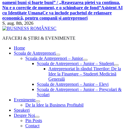
oameni buni și foarte buni” / „Reașezarea pieței va continua.
Nu e o corecție de moment, e o schimbare de fond”
Asistent AI
cu Identitate Umana
Ce va include pachetul de relansare
economică, pentru companii și antreprenori
S. aug. 8th, 2026
AFACERI & ȘTIRI & EVENIMENTE
Home
Școala de Antreprenori
Școala de Antreprenori – Junior
Școala de Antreprenori – Junior – Studenți
Antreprenoriat în rândul Tinerilor: De la
Idee la Finanțare – Studenți Medicină
Generală
Școala de Antreprenori – Junior – Elevi
Școala de Antreprenori – Junior – Preșcolari &
Școlari
Evenimente
De la Idee la Business Profitabil
Speakeri
Despre Noi
Pin Posts
Contact