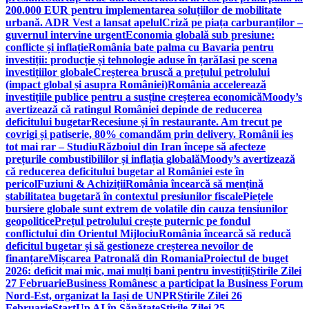
200.000 EUR pentru implementarea soluțiilor de mobilitate
urbană. ADR Vest a lansat apelul
Criză pe piața carburanților –
guvernul intervine urgent
Economia globală sub presiune:
conflicte și inflație
România bate palma cu Bavaria pentru
investiții: producție și tehnologie aduse în țară
Iasi pe scena
investițiilor globale
Creșterea bruscă a prețului petrolului
(impact global și asupra României)
România accelerează
investițiile publice pentru a susține creșterea economică
Moody’s
avertizează că ratingul României depinde de reducerea
deficitului bugetar
Recesiune și în restaurante. Am trecut pe
covrigi și patiserie, 80% comandăm prin delivery. Românii ies
tot mai rar – Studiu
Războiul din Iran începe să afecteze
prețurile combustibililor și inflația globală
Moody’s avertizează
că reducerea deficitului bugetar al României este în
pericol
Fuziuni & Achiziții
România încearcă să mențină
stabilitatea bugetară în contextul presiunilor fiscale
Piețele
bursiere globale sunt extrem de volatile din cauza tensiunilor
geopolitice
Prețul petrolului crește puternic pe fondul
conflictului din Orientul Mijlociu
România încearcă să reducă
deficitul bugetar și să gestioneze creșterea nevoilor de
finanțare
Mișcarea Patronală din Romania
Proiectul de buget
2026: deficit mai mic, mai mulți bani pentru investiții
Știrile Zilei
27 Februarie
Business Românesc a participat la Business Forum
Nord-Est, organizat la Iași de UNPR
Știrile Zilei 26
Februarie
StartUp AI în Sănătate
Știrile Zilei 25