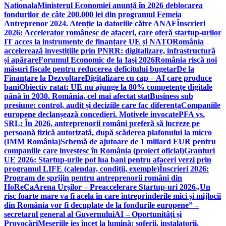
Nationala
Ministerul Economiei anunță în 2026 deblocarea
fondurilor de câte 200.000 lei din programul Femeia
Antreprenor 2024. Atenție la datoriile către ANAF
Înscrieri
2026: Accelerator românesc de afaceri, care oferă startup-urilor
IT acces la instrumente de finanțare UE și NATO
România
accelerează investițiile prin PNRR: digitalizare, infrastructură
și apărare
Forumul Economic de la Iași 2026
România riscă noi
măsuri fiscale pentru reducerea deficitului bugetar
De la
Finanțare la Dezvoltare
Digitalizare cu cap – AI care produce
bani
Obiectiv ratat: UE nu ajunge la 80% competențe digitale
până în 2030. România, cel mai afectat stat
Business sub
presiune: control, audit și deciziile care fac diferența
Companiile
europene declanșează concedieri. Motivele invocate
PFA vs.
SRL: În 2026, antreprenorii români preferă să lucreze pe
persoană fizică autorizată, după scăderea plafonului la micro
(IMM România)
Schemă de ajutoare de 1 miliard EUR pentru
companiile care investesc în România (proiect oficial)
Granturi
UE 2026: Startup-urile pot lua bani pentru afaceri verzi prin
programul LIFE (calendar, condiții, exemple)
Înscrieri 2026:
Program de sprijin pentru antreprenorii români din
HoReCa
Arena Urșilor – Preaccelerare Startup-uri 2026
„Un
risc foarte mare va fi acela în care întreprinderile mici și mijlocii
din România vor fi decuplate de la fondurile europene” –
secretarul general al Guvernului
AI – Oportunități și
Provocări
Meseriile ies încet la lumină: şoferii, instalatorii,