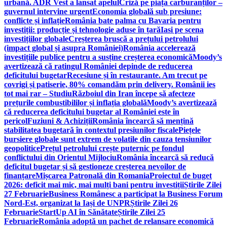
urbană. ADR Vest a lansat apelul
Criză pe piața carburanților –
guvernul intervine urgent
Economia globală sub presiune:
conflicte și inflație
România bate palma cu Bavaria pentru
investiții: producție și tehnologie aduse în țară
Iasi pe scena
investițiilor globale
Creșterea bruscă a prețului petrolului
(impact global și asupra României)
România accelerează
investițiile publice pentru a susține creșterea economică
Moody’s
avertizează că ratingul României depinde de reducerea
deficitului bugetar
Recesiune și în restaurante. Am trecut pe
covrigi și patiserie, 80% comandăm prin delivery. Românii ies
tot mai rar – Studiu
Războiul din Iran începe să afecteze
prețurile combustibililor și inflația globală
Moody’s avertizează
că reducerea deficitului bugetar al României este în
pericol
Fuziuni & Achiziții
România încearcă să mențină
stabilitatea bugetară în contextul presiunilor fiscale
Piețele
bursiere globale sunt extrem de volatile din cauza tensiunilor
geopolitice
Prețul petrolului crește puternic pe fondul
conflictului din Orientul Mijlociu
România încearcă să reducă
deficitul bugetar și să gestioneze creșterea nevoilor de
finanțare
Mișcarea Patronală din Romania
Proiectul de buget
2026: deficit mai mic, mai mulți bani pentru investiții
Știrile Zilei
27 Februarie
Business Românesc a participat la Business Forum
Nord-Est, organizat la Iași de UNPR
Știrile Zilei 26
Februarie
StartUp AI în Sănătate
Știrile Zilei 25
Februarie
România adoptă un pachet de relansare economică