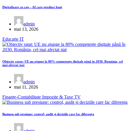
Digitalizare cu cap – AI care produce bani
admin
mai 13, 2026
Educație
IT
Obiectiv ratat: UE nu ajunge la 80% competențe digitale până în 2030. România, cel
mai afectat stat
admin
mai 11, 2026
Finanțe-Contabilitate
Impozite & Taxe
TV
Business sub presiune: control, audit și deciziile care fac diferența
admin