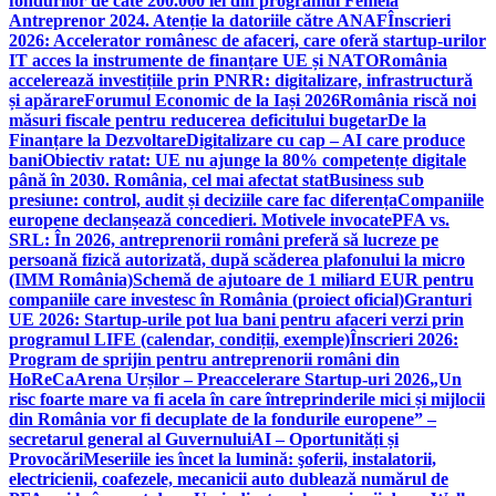
fondurilor de câte 200.000 lei din programul Femeia
Antreprenor 2024. Atenție la datoriile către ANAF
Înscrieri
2026: Accelerator românesc de afaceri, care oferă startup-urilor
IT acces la instrumente de finanțare UE și NATO
România
accelerează investițiile prin PNRR: digitalizare, infrastructură
și apărare
Forumul Economic de la Iași 2026
România riscă noi
măsuri fiscale pentru reducerea deficitului bugetar
De la
Finanțare la Dezvoltare
Digitalizare cu cap – AI care produce
bani
Obiectiv ratat: UE nu ajunge la 80% competențe digitale
până în 2030. România, cel mai afectat stat
Business sub
presiune: control, audit și deciziile care fac diferența
Companiile
europene declanșează concedieri. Motivele invocate
PFA vs.
SRL: În 2026, antreprenorii români preferă să lucreze pe
persoană fizică autorizată, după scăderea plafonului la micro
(IMM România)
Schemă de ajutoare de 1 miliard EUR pentru
companiile care investesc în România (proiect oficial)
Granturi
UE 2026: Startup-urile pot lua bani pentru afaceri verzi prin
programul LIFE (calendar, condiții, exemple)
Înscrieri 2026:
Program de sprijin pentru antreprenorii români din
HoReCa
Arena Urșilor – Preaccelerare Startup-uri 2026
„Un
risc foarte mare va fi acela în care întreprinderile mici și mijlocii
din România vor fi decuplate de la fondurile europene” –
secretarul general al Guvernului
AI – Oportunități și
Provocări
Meseriile ies încet la lumină: şoferii, instalatorii,
electricienii, coafezele, mecanicii auto dublează numărul de