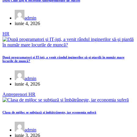
IMM Club Iași și Secretele Antreprenorilor de Succes
admin
iunie 4, 2026
HR
După programatori şi IT-işti, a venit rândul inginerilor să-şi piardă în număr mare
locurile de muncă?
admin
iunie 4, 2026
Antreprenori
HR
Clasa de mijloc se subţiază şi îmbătrâneşte, iar economia suferă
admin
iunie 3, 2026