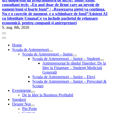
uri simple
Mai au programatorii de lucru? Ionuț Antiu,
consultant tech: „Eu aud doar de firme care au nevoie de
oameni buni și foarte buni” / „Reașezarea pieței va continua.
Nu e o corecție de moment, e o schimbare de fond”
Asistent AI
cu Identitate Umana
Ce va include pachetul de relansare
economică, pentru companii și antreprenori
S. aug. 8th, 2026
Home
Școala de Antreprenori
Școala de Antreprenori – Junior
Școala de Antreprenori – Junior – Studenți
Antreprenoriat în rândul Tinerilor: De la
Idee la Finanțare – Studenți Medicină
Generală
Școala de Antreprenori – Junior – Elevi
Școala de Antreprenori – Junior – Preșcolari &
Școlari
Evenimente
De la Idee la Business Profitabil
Speakeri
Despre Noi
Pin Posts