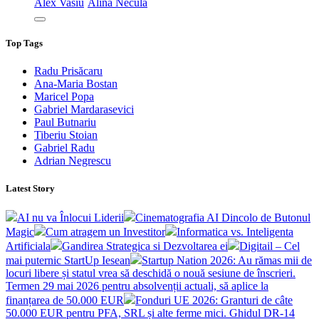
Alex Vasiu
Alina Necula
Top Tags
Radu Prisăcaru
Ana-Maria Bostan
Maricel Popa
Gabriel Mardarasevici
Paul Butnariu
Tiberiu Stoian
Gabriel Radu
Adrian Negrescu
Latest Story
AI nu va Înlocui Liderii
Cinematografia AI Dincolo de Butonul
Magic
Cum atragem un Investitor
Informatica vs. Inteligenta
Artificiala
Gandirea Strategica si Dezvoltarea ei
Digitail – Cel
mai puternic StartUp Iesean
Startup Nation 2026: Au rămas mii de
locuri libere și statul vrea să deschidă o nouă sesiune de înscrieri.
Termen 29 mai 2026 pentru absolvenții actuali, să aplice la
finanțarea de 50.000 EUR
Fonduri UE 2026: Granturi de câte
50.000 EUR pentru PFA, SRL și alte ferme mici. Ghidul DR-14