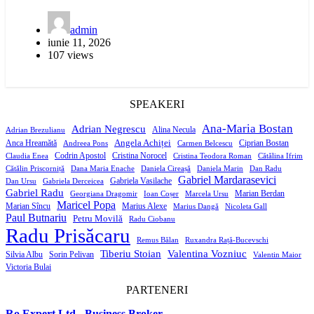
admin
iunie 11, 2026
107 views
SPEAKERI
Ana-Maria Bostan
Adrian Negrescu
Alina Necula
Adrian Brezulianu
Angela Achiței
Anca Hreamătă
Ciprian Bostan
Andreea Pons
Carmen Belcescu
Codrin Apostol
Cristina Norocel
Claudia Enea
Cristina Teodora Roman
Cătălina Ifrim
Cătălin Priscorniță
Dana Maria Enache
Daniela Cireașă
Daniela Marin
Dan Radu
Gabriel Mardarasevici
Gabriela Vasilache
Dan Ursu
Gabriela Derceicea
Gabriel Radu
Marian Berdan
Georgiana Dragomir
Ioan Coșer
Marcela Ursu
Maricel Popa
Marian Sîncu
Marius Alexe
Marius Dangă
Nicoleta Gall
Paul Butnariu
Petru Movilă
Radu Ciobanu
Radu Prisăcaru
Remus Bălan
Ruxandra Rață-Bucevschi
Tiberiu Stoian
Valentina Vozniuc
Silvia Albu
Sorin Pelivan
Valentin Maior
Victoria Bulai
PARTENERI
Ro Expert Ltd - Business Broker