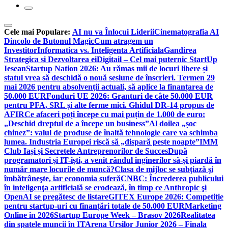
Cele mai Populare:
AI nu va Înlocui Liderii
Cinematografia AI
Dincolo de Butonul Magic
Cum atragem un
Investitor
Informatica vs. Inteligenta Artificiala
Gandirea
Strategica si Dezvoltarea ei
Digitail – Cel mai puternic StartUp
Iesean
Startup Nation 2026: Au rămas mii de locuri libere și
statul vrea să deschidă o nouă sesiune de înscrieri. Termen 29
mai 2026 pentru absolvenții actuali, să aplice la finanțarea de
50.000 EUR
Fonduri UE 2026: Granturi de câte 50.000 EUR
pentru PFA, SRL și alte ferme mici. Ghidul DR-14 propus de
AFIR
Ce afaceri poți începe cu mai puțin de 1.000 de euro:
„Deschid dreptul de a începe un business”
Al doilea „șoc
chinez”: valul de produse de înaltă tehnologie care va schimba
lumea. Industria Europei riscă să „dispară peste noapte”
IMM
Club Iași și Secretele Antreprenorilor de Succes
După
programatori şi IT-işti, a venit rândul inginerilor să-şi piardă în
număr mare locurile de muncă?
Clasa de mijloc se subţiază şi
îmbătrâneşte, iar economia suferă
CNBC: Încrederea publicului
în inteligenţa artificială se erodează, în timp ce Anthropic şi
OpenAI se pregătesc de listare
GITEX Europe 2026: Competiție
pentru startup-uri cu finanțări totale de 50.000 EUR
Marketing
Online in 2026
Startup Europe Week – Brasov 2026
Realitatea
din spatele muncii în IT
Arena Ursilor Junior 2026 – Finala