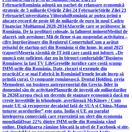
Februarie
România adoptă un pachet de relansare economică
strategic de 5 miliarde €
Știrile Zilei 24 Februarie
Știrile Zilei 23
Februarie
Universitatea Viitorului
România ar putea primi o
alocare-record de peste 60 de miliarde de euro în noul Cadru
Financiar Multianual 2028-2034
Afacerile care se prăbușesc în
România. De la profituri colosale, la faliment iminent
Mediul de
afaceri, sub presiune: Mii de firme și-au suspendat activitatea –
cifre îngrijorătoare din Registrul Comerțului
Cum a arătat
peisajul de startup-uri din România și din lume, în anul 2025
(raport)
Meseria râvnită de IT-iștii care caută noi joburi: „De
muncă este suficient, dar nu în birouri confortabile”
Business
Românesc la Iași TV Life
Greșelile juridice care costă scump
IMM-urile din România. Date, riscuri și exemple din
practică
Ce se mai Fabrică în România
Firmele locale încep să
prindă curaj. O companie românească, Dental Holding, preia
Memodent, un business antreprenorial din Grecia, lider în
domeniul său de activitate
Planurile de invesţii ale miliardarilor
în 2026
Europa riscă un deceniu de stagnare economică dacă nu
crește investițiile în tehnologie, avertizează McKinsey / Cum
poate UE să recupereze decalajul față de SUA și China
„Mama
tuturor acordurilor” este gata. India și UE au parafat
înțelegerea comercială care reprezintă un sfert din economia
mondială
Doar 22% dintre IMM-urile din România vând
online. Digitalizarea rămâne blocată la nivel de Facebook și site-