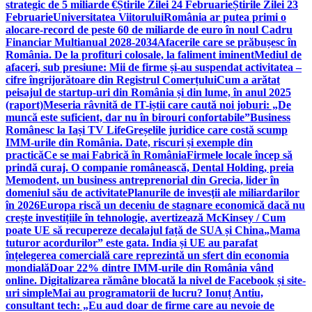
strategic de 5 miliarde €
Știrile Zilei 24 Februarie
Știrile Zilei 23
Februarie
Universitatea Viitorului
România ar putea primi o
alocare-record de peste 60 de miliarde de euro în noul Cadru
Financiar Multianual 2028-2034
Afacerile care se prăbușesc în
România. De la profituri colosale, la faliment iminent
Mediul de
afaceri, sub presiune: Mii de firme și-au suspendat activitatea –
cifre îngrijorătoare din Registrul Comerțului
Cum a arătat
peisajul de startup-uri din România și din lume, în anul 2025
(raport)
Meseria râvnită de IT-iștii care caută noi joburi: „De
muncă este suficient, dar nu în birouri confortabile”
Business
Românesc la Iași TV Life
Greșelile juridice care costă scump
IMM-urile din România. Date, riscuri și exemple din
practică
Ce se mai Fabrică în România
Firmele locale încep să
prindă curaj. O companie românească, Dental Holding, preia
Memodent, un business antreprenorial din Grecia, lider în
domeniul său de activitate
Planurile de invesţii ale miliardarilor
în 2026
Europa riscă un deceniu de stagnare economică dacă nu
crește investițiile în tehnologie, avertizează McKinsey / Cum
poate UE să recupereze decalajul față de SUA și China
„Mama
tuturor acordurilor” este gata. India și UE au parafat
înțelegerea comercială care reprezintă un sfert din economia
mondială
Doar 22% dintre IMM-urile din România vând
online. Digitalizarea rămâne blocată la nivel de Facebook și site-
uri simple
Mai au programatorii de lucru? Ionuț Antiu,
consultant tech: „Eu aud doar de firme care au nevoie de