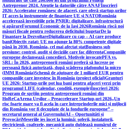
fondurilor de câte 200.000 lei din programul Femeia
Antreprenor 2024. Atenție la datoriile către ANAF
Înscrieri
2026: Accelerator românesc de afaceri, care oferă startup-urilor
IT acces la instrumente de finanțare UE și NATO
România
accelerează investițiile prin PNRR: digitalizare, infrastructură
și apărare
Forumul Economic de la Iași 2026
România riscă noi
măsuri fiscale pentru reducerea deficitului bugetar
De la
Finanțare la Dezvoltare
Digitalizare cu cap – AI care produce
bani
Obiectiv ratat: UE nu ajunge la 80% competențe digitale
până în 2030. România, cel mai afectat stat
Business sub
presiune: control, audit și deciziile care fac diferența
Companiile
europene declanșează concedieri. Motivele invocate
PFA vs.
SRL: În 2026, antreprenorii români preferă să lucreze pe
persoană fizică autorizată, după scăderea plafonului la micro
(IMM România)
Schemă de ajutoare de 1 miliard EUR pentru
companiile care investesc în România (proiect oficial)
Granturi
UE 2026: Startup-urile pot lua bani pentru afaceri verzi prin
programul LIFE (calendar, condiții, exemple)
Înscrieri 2026:
Program de sprijin pentru antreprenorii români din
HoReCa
Arena Urșilor – Preaccelerare Startup-uri 2026
„Un
risc foarte mare va fi acela în care întreprinderile mici și mijlocii
din România vor fi decuplate de la fondurile europene” –
secretarul general al Guvernului
AI – Oportunități și
Provocări
Meseriile ies încet la lumină: şoferii, instalatorii,
electricienii, coafezele, mecanicii auto dublează numărul de