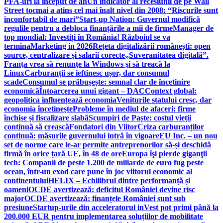
PFA-uri la început de an
Un indicator al recesiunii de pe Wall
Street tocmai a atins cel mai înalt nivel din 2008: “Riscurile sunt
inconfortabil de mari”
Start-up Nation: Guvernul modifică
regulile pentru a debloca finanțările a mii de firme
Manager de
top mondial: Investiți în România! Războiul se va
termina
Marketing in 2026
Rețeta digitalizării românești: open
source, centralizare și salarii corecte
„Suveranitatea digitală”.
Franţa vrea să renunţe la Windows şi să treacă la
Linux
Carburanții se ieftinesc ușor, dar consumul
scade
Consumul se prăbușește: semnal clar de încetinire
economică
Întoarcerea unui gigant – DAC
Context global:
geopolitica influențează economia
Veniturile statului cresc, dar
economia încetinește
Probleme în mediul de afaceri: firme
închise și fiscalizare slabă
Scumpiri de Paște: costul vieții
continuă să crească
Fondatori din Viitor
Criza carburanților
continuă: măsurile guvernului intră în vigoare
EU Inc. – un nou
set de norme care le-ar permite antreprenorilor să-și deschidă
firmă în orice țară UE, în 48 de ore
Europa îşi pierde giganţii
tech: Companii de peste 1.200 de miliarde de euro fug peste
ocean, într-un exod care pune în joc viitorul economic al
continentului
HELIX – Echilibrul dintre performanță și
oameni
OCDE avertizează: deficitul României devine risc
major
OCDE avertizează: finanțele României sunt sub
presiune
Startup-urile din acceleratorul inVest pot primi până la
200.000 EUR pentru implementarea soluțiilor de mobilitate