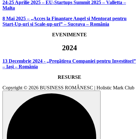
24-25 Aprilie 2025 – EU-Startups Summit 2025 – Valletta –
Malta
8 Mai 2025 – „Acces la Finanțare Angel si Mentorat pentru
Start-Up-uri si Scale-up-uri” – Suceava – România
EVENIMENTE
2024
13 Decembrie 2024 - „Pregătirea Companiei pentru Investitori”
– Iași – România
RESURSE
Copyright © 2026 BUSINESS ROMÂNESC | Holistic Mark Club