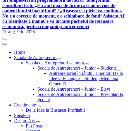
uri simple
Mai au programatorii de lucru? Ionuț Antiu,
consultant tech: „Eu aud doar de firme care au nevoie de
oameni buni și foarte buni” / „Reașezarea pieței va continua.
Nu e o corecție de moment, e o schimbare de fond”
Asistent AI
cu Identitate Umana
Ce va include pachetul de relansare
economică, pentru companii și antreprenori
D. aug. 9th, 2026
Home
Școala de Antreprenori
Școala de Antreprenori – Junior
Școala de Antreprenori – Junior – Studenți
Antreprenoriat în rândul Tinerilor: De la
Idee la Finanțare – Studenți Medicină
Generală
Școala de Antreprenori – Junior – Elevi
Școala de Antreprenori – Junior – Preșcolari &
Școlari
Evenimente
De la Idee la Business Profitabil
Speakeri
Despre Noi
Pin Posts