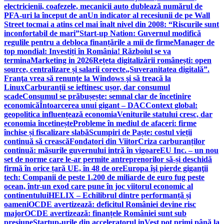
electricienii, coafezele, mecanicii auto dublează numărul de
PFA-uri la început de an
Un indicator al recesiunii de pe Wall
Street tocmai a atins cel mai înalt nivel din 2008: “Riscurile sunt
inconfortabil de mari”
Start-up Nation: Guvernul modifică
regulile pentru a debloca finanțările a mii de firme
Manager de
top mondial: Investiți în România! Războiul se va
termina
Marketing in 2026
Rețeta digitalizării românești: open
source, centralizare și salarii corecte
„Suveranitatea digitală”.
Franţa vrea să renunţe la Windows şi să treacă la
Linux
Carburanții se ieftinesc ușor, dar consumul
scade
Consumul se prăbușește: semnal clar de încetinire
economică
Întoarcerea unui gigant – DAC
Context global:
geopolitica influențează economia
Veniturile statului cresc, dar
economia încetinește
Probleme în mediul de afaceri: firme
închise și fiscalizare slabă
Scumpiri de Paște: costul vieții
continuă să crească
Fondatori din Viitor
Criza carburanților
continuă: măsurile guvernului intră în vigoare
EU Inc. – un nou
set de norme care le-ar permite antreprenorilor să-și deschidă
firmă în orice țară UE, în 48 de ore
Europa îşi pierde giganţii
tech: Companii de peste 1.200 de miliarde de euro fug peste
ocean, într-un exod care pune în joc viitorul economic al
continentului
HELIX – Echilibrul dintre performanță și
oameni
OCDE avertizează: deficitul României devine risc
major
OCDE avertizează: finanțele României sunt sub
presiune
Startup-urile din acceleratorul inVest pot primi până la