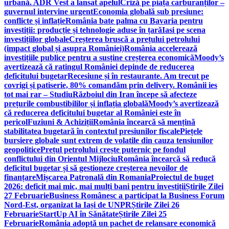
urbană. ADR Vest a lansat apelul
Criză pe piața carburanților –
guvernul intervine urgent
Economia globală sub presiune:
conflicte și inflație
România bate palma cu Bavaria pentru
investiții: producție și tehnologie aduse în țară
Iasi pe scena
investițiilor globale
Creșterea bruscă a prețului petrolului
(impact global și asupra României)
România accelerează
investițiile publice pentru a susține creșterea economică
Moody’s
avertizează că ratingul României depinde de reducerea
deficitului bugetar
Recesiune și în restaurante. Am trecut pe
covrigi și patiserie, 80% comandăm prin delivery. Românii ies
tot mai rar – Studiu
Războiul din Iran începe să afecteze
prețurile combustibililor și inflația globală
Moody’s avertizează
că reducerea deficitului bugetar al României este în
pericol
Fuziuni & Achiziții
România încearcă să mențină
stabilitatea bugetară în contextul presiunilor fiscale
Piețele
bursiere globale sunt extrem de volatile din cauza tensiunilor
geopolitice
Prețul petrolului crește puternic pe fondul
conflictului din Orientul Mijlociu
România încearcă să reducă
deficitul bugetar și să gestioneze creșterea nevoilor de
finanțare
Mișcarea Patronală din Romania
Proiectul de buget
2026: deficit mai mic, mai mulți bani pentru investiții
Știrile Zilei
27 Februarie
Business Românesc a participat la Business Forum
Nord-Est, organizat la Iași de UNPR
Știrile Zilei 26
Februarie
StartUp AI în Sănătate
Știrile Zilei 25
Februarie
România adoptă un pachet de relansare economică