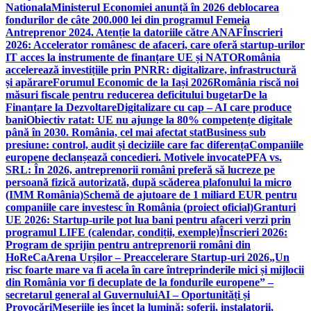
Nationala
Ministerul Economiei anunță în 2026 deblocarea
fondurilor de câte 200.000 lei din programul Femeia
Antreprenor 2024. Atenție la datoriile către ANAF
Înscrieri
2026: Accelerator românesc de afaceri, care oferă startup-urilor
IT acces la instrumente de finanțare UE și NATO
România
accelerează investițiile prin PNRR: digitalizare, infrastructură
și apărare
Forumul Economic de la Iași 2026
România riscă noi
măsuri fiscale pentru reducerea deficitului bugetar
De la
Finanțare la Dezvoltare
Digitalizare cu cap – AI care produce
bani
Obiectiv ratat: UE nu ajunge la 80% competențe digitale
până în 2030. România, cel mai afectat stat
Business sub
presiune: control, audit și deciziile care fac diferența
Companiile
europene declanșează concedieri. Motivele invocate
PFA vs.
SRL: În 2026, antreprenorii români preferă să lucreze pe
persoană fizică autorizată, după scăderea plafonului la micro
(IMM România)
Schemă de ajutoare de 1 miliard EUR pentru
companiile care investesc în România (proiect oficial)
Granturi
UE 2026: Startup-urile pot lua bani pentru afaceri verzi prin
programul LIFE (calendar, condiții, exemple)
Înscrieri 2026:
Program de sprijin pentru antreprenorii români din
HoReCa
Arena Urșilor – Preaccelerare Startup-uri 2026
„Un
risc foarte mare va fi acela în care întreprinderile mici și mijlocii
din România vor fi decuplate de la fondurile europene” –
secretarul general al Guvernului
AI – Oportunități și
Provocări
Meseriile ies încet la lumină: şoferii, instalatorii,