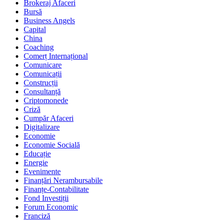
Brokeraj Afaceri
Bursă
Business Angels
Capital
China
Coaching
Comerț Internațional
Comunicare
Comunicații
Construcții
Consultanță
Criptomonede
Criză
Cumpăr Afaceri
Digitalizare
Economie
Economie Socială
Educație
Energie
Evenimente
Finanțări Nerambursabile
Finanțe-Contabilitate
Fond Investiții
Forum Economic
Franciză