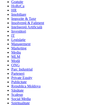
Gratuite
HoReCa
HR
Imobiliare
Impozite & Taxe
Insolvență & Faliment
Inteligență Artificială
Investitori
IT
Legislație
Management
Marketing
Mediu
MLM
Modă
ONG
Parc Industrial
Parteneri
Private Equity
Publicitate
Republica Moldova
Sănătate
Scaleup
Social Media
Spiritualitate