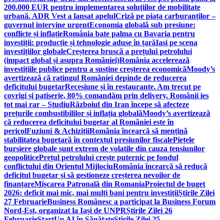
200.000 EUR pentru implementarea soluțiilor de mobilitate
urbană. ADR Vest a lansat apelul
Criză pe piața carburanților –
guvernul intervine urgent
Economia globală sub presiune:
conflicte și inflație
România bate palma cu Bavaria pentru
investiții: producție și tehnologie aduse în țară
Iasi pe scena
investițiilor globale
Creșterea bruscă a prețului petrolului
(impact global și asupra României)
România accelerează
investițiile publice pentru a susține creșterea economică
Moody’s
avertizează că ratingul României depinde de reducerea
deficitului bugetar
Recesiune și în restaurante. Am trecut pe
covrigi și patiserie, 80% comandăm prin delivery. Românii ies
tot mai rar – Studiu
Războiul din Iran începe să afecteze
prețurile combustibililor și inflația globală
Moody’s avertizează
că reducerea deficitului bugetar al României este în
pericol
Fuziuni & Achiziții
România încearcă să mențină
stabilitatea bugetară în contextul presiunilor fiscale
Piețele
bursiere globale sunt extrem de volatile din cauza tensiunilor
geopolitice
Prețul petrolului crește puternic pe fondul
conflictului din Orientul Mijlociu
România încearcă să reducă
deficitul bugetar și să gestioneze creșterea nevoilor de
finanțare
Mișcarea Patronală din Romania
Proiectul de buget
2026: deficit mai mic, mai mulți bani pentru investiții
Știrile Zilei
27 Februarie
Business Românesc a participat la Business Forum
Nord-Est, organizat la Iași de UNPR
Știrile Zilei 26
Februarie
StartUp AI în Sănătate
Știrile Zilei 25