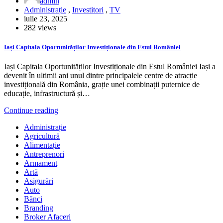
admin
Administrație
,
Investitori
,
TV
iulie 23, 2025
282 views
Iași Capitala Oportunităților Investiționale din Estul României
Iași Capitala Oportunităților Investiționale din Estul României Iași a
devenit în ultimii ani unul dintre principalele centre de atracție
investițională din România, grație unei combinații puternice de
educație, infrastructură și…
Continue reading
Administrație
Agricultură
Alimentație
Antreprenori
Armament
Artă
Asigurări
Auto
Bănci
Branding
Broker Afaceri