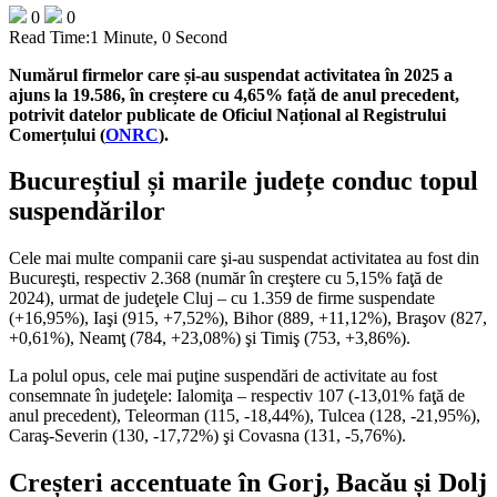
0
0
Read Time:
1 Minute, 0 Second
Numărul firmelor care și-au suspendat activitatea în 2025 a
ajuns la 19.586, în creștere cu 4,65% față de anul precedent,
potrivit datelor publicate de Oficiul Național al Registrului
Comerțului (
ONRC
).
Bucureștiul și marile județe conduc topul
suspendărilor
Cele mai multe companii care şi-au suspendat activitatea au fost din
Bucureşti, respectiv 2.368 (număr în creştere cu 5,15% faţă de
2024), urmat de judeţele Cluj – cu 1.359 de firme suspendate
(+16,95%), Iaşi (915, +7,52%), Bihor (889, +11,12%), Braşov (827,
+0,61%), Neamţ (784, +23,08%) şi Timiş (753, +3,86%).
La polul opus, cele mai puţine suspendări de activitate au fost
consemnate în judeţele: Ialomiţa – respectiv 107 (-13,01% faţă de
anul precedent), Teleorman (115, -18,44%), Tulcea (128, -21,95%),
Caraş-Severin (130, -17,72%) şi Covasna (131, -5,76%).
Creșteri accentuate în Gorj, Bacău și Dolj