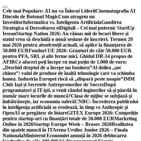
Skip
to
Cele mai Populare:
AI nu va Înlocui Liderii
Cinematografia AI
content
Dincolo de Butonul Magic
Cum atragem un
Investitor
Informatica vs. Inteligenta Artificiala
Gandirea
Strategica si Dezvoltarea ei
Digitail – Cel mai puternic StartUp
Iesean
Startup Nation 2026: Au rămas mii de locuri libere și
statul vrea să deschidă o nouă sesiune de înscrieri. Termen 29
mai 2026 pentru absolvenții actuali, să aplice la finanțarea de
50.000 EUR
Fonduri UE 2026: Granturi de câte 50.000 EUR
pentru PFA, SRL și alte ferme mici. Ghidul DR-14 propus de
AFIR
Ce afaceri poți începe cu mai puțin de 1.000 de euro:
„Deschid dreptul de a începe un business”
Al doilea „șoc
chinez”: valul de produse de înaltă tehnologie care va schimba
lumea. Industria Europei riscă să „dispară peste noapte”
IMM
Club Iași și Secretele Antreprenorilor de Succes
După
programatori şi IT-işti, a venit rândul inginerilor să-şi piardă în
număr mare locurile de muncă?
Clasa de mijloc se subţiază şi
îmbătrâneşte, iar economia suferă
CNBC: Încrederea publicului
în inteligenţa artificială se erodează, în timp ce Anthropic şi
OpenAI se pregătesc de listare
GITEX Europe 2026: Competiție
pentru startup-uri cu finanțări totale de 50.000 EUR
Marketing
Online in 2026
Startup Europe Week – Brasov 2026
Realitatea
din spatele muncii în IT
Arena Ursilor Junior 2026 – Finala
Nationala
Ministerul Economiei anunță în 2026 deblocarea