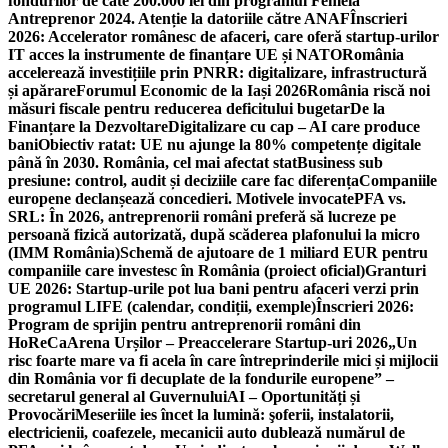
fondurilor de câte 200.000 lei din programul Femeia
Antreprenor 2024. Atenție la datoriile către ANAF
Înscrieri
2026: Accelerator românesc de afaceri, care oferă startup-urilor
IT acces la instrumente de finanțare UE și NATO
România
accelerează investițiile prin PNRR: digitalizare, infrastructură
și apărare
Forumul Economic de la Iași 2026
România riscă noi
măsuri fiscale pentru reducerea deficitului bugetar
De la
Finanțare la Dezvoltare
Digitalizare cu cap – AI care produce
bani
Obiectiv ratat: UE nu ajunge la 80% competențe digitale
până în 2030. România, cel mai afectat stat
Business sub
presiune: control, audit și deciziile care fac diferența
Companiile
europene declanșează concedieri. Motivele invocate
PFA vs.
SRL: În 2026, antreprenorii români preferă să lucreze pe
persoană fizică autorizată, după scăderea plafonului la micro
(IMM România)
Schemă de ajutoare de 1 miliard EUR pentru
companiile care investesc în România (proiect oficial)
Granturi
UE 2026: Startup-urile pot lua bani pentru afaceri verzi prin
programul LIFE (calendar, condiții, exemple)
Înscrieri 2026:
Program de sprijin pentru antreprenorii români din
HoReCa
Arena Urșilor – Preaccelerare Startup-uri 2026
„Un
risc foarte mare va fi acela în care întreprinderile mici și mijlocii
din România vor fi decuplate de la fondurile europene” –
secretarul general al Guvernului
AI – Oportunități și
Provocări
Meseriile ies încet la lumină: şoferii, instalatorii,
electricienii, coafezele, mecanicii auto dublează numărul de