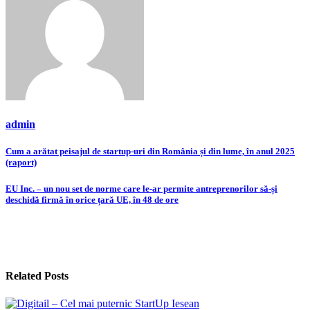
admin
Navigare
Cum a arătat peisajul de startup-uri din România și din lume, în anul 2025
(raport)
în
articole
EU Inc. – un nou set de norme care le-ar permite antreprenorilor să-și
deschidă firmă în orice țară UE, în 48 de ore
Related Posts