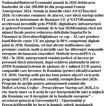
Nationala
Ministerul Economiei anunță în 2026 deblocarea
fondurilor de câte 200.000 lei din programul Femeia
Antreprenor 2024. Atenție la datoriile către ANAF
Înscrieri
2026: Accelerator românesc de afaceri, care oferă startup-urilor
IT acces la instrumente de finanțare UE și NATO
România
accelerează investițiile prin PNRR: digitalizare, infrastructură
și apărare
Forumul Economic de la Iași 2026
România riscă noi
măsuri fiscale pentru reducerea deficitului bugetar
De la
Finanțare la Dezvoltare
Digitalizare cu cap – AI care produce
bani
Obiectiv ratat: UE nu ajunge la 80% competențe digitale
până în 2030. România, cel mai afectat stat
Business sub
presiune: control, audit și deciziile care fac diferența
Companiile
europene declanșează concedieri. Motivele invocate
PFA vs.
SRL: În 2026, antreprenorii români preferă să lucreze pe
persoană fizică autorizată, după scăderea plafonului la micro
(IMM România)
Schemă de ajutoare de 1 miliard EUR pentru
companiile care investesc în România (proiect oficial)
Granturi
UE 2026: Startup-urile pot lua bani pentru afaceri verzi prin
programul LIFE (calendar, condiții, exemple)
Înscrieri 2026:
Program de sprijin pentru antreprenorii români din
HoReCa
Arena Urșilor – Preaccelerare Startup-uri 2026
„Un
risc foarte mare va fi acela în care întreprinderile mici și mijlocii
din România vor fi decuplate de la fondurile europene” –
secretarul general al Guvernului
AI – Oportunități și
Provocări
Meseriile ies încet la lumină: şoferii, instalatorii,