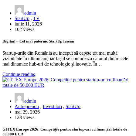
admin
StartUp
,
TV
iunie 11, 2026
102 views
Digitail – Cel mai puternic StartUp Iesean
Startup-urile din România au început să capete tot mai multă
vizibilitate în ultimii ani, iar Iașul se conturează ca unul dintre cele
mai dinamice hub-uri de tehnologie și inovație. În…
Continue reading
admin
Antreprenori
,
Investitori
,
StartUp
mai 29, 2026
123 views
GITEX Europe 2026: Competiție pentru startup-uri cu finanțări totale de
50.000 EUR