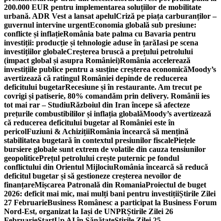
200.000 EUR pentru implementarea soluțiilor de mobilitate
urbană. ADR Vest a lansat apelul
Criză pe piața carburanților –
guvernul intervine urgent
Economia globală sub presiune:
conflicte și inflație
România bate palma cu Bavaria pentru
investiții: producție și tehnologie aduse în țară
Iasi pe scena
investițiilor globale
Creșterea bruscă a prețului petrolului
(impact global și asupra României)
România accelerează
investițiile publice pentru a susține creșterea economică
Moody’s
avertizează că ratingul României depinde de reducerea
deficitului bugetar
Recesiune și în restaurante. Am trecut pe
covrigi și patiserie, 80% comandăm prin delivery. Românii ies
tot mai rar – Studiu
Războiul din Iran începe să afecteze
prețurile combustibililor și inflația globală
Moody’s avertizează
că reducerea deficitului bugetar al României este în
pericol
Fuziuni & Achiziții
România încearcă să mențină
stabilitatea bugetară în contextul presiunilor fiscale
Piețele
bursiere globale sunt extrem de volatile din cauza tensiunilor
geopolitice
Prețul petrolului crește puternic pe fondul
conflictului din Orientul Mijlociu
România încearcă să reducă
deficitul bugetar și să gestioneze creșterea nevoilor de
finanțare
Mișcarea Patronală din Romania
Proiectul de buget
2026: deficit mai mic, mai mulți bani pentru investiții
Știrile Zilei
27 Februarie
Business Românesc a participat la Business Forum
Nord-Est, organizat la Iași de UNPR
Știrile Zilei 26
Februarie
StartUp AI în Sănătate
Știrile Zilei 25