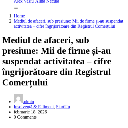
Alex Vasiu
Alina Necula
Home
Mediul de afaceri, sub presiune: Mii de firme și-au suspendat
activitatea – cifre îngrijorătoare din Registrul Comerțului
Mediul de afaceri, sub
presiune: Mii de firme și-au
suspendat activitatea – cifre
îngrijorătoare din Registrul
Comerțului
admin
Insolvență & Faliment
,
StartUp
februarie 18, 2026
0 Comments