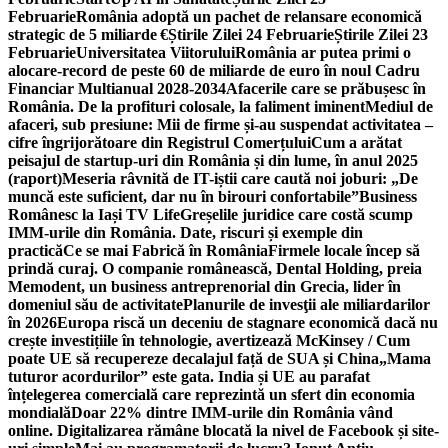
Februarie
România adoptă un pachet de relansare economică
strategic de 5 miliarde €
Știrile Zilei 24 Februarie
Știrile Zilei 23
Februarie
Universitatea Viitorului
România ar putea primi o
alocare-record de peste 60 de miliarde de euro în noul Cadru
Financiar Multianual 2028-2034
Afacerile care se prăbușesc în
România. De la profituri colosale, la faliment iminent
Mediul de
afaceri, sub presiune: Mii de firme și-au suspendat activitatea –
cifre îngrijorătoare din Registrul Comerțului
Cum a arătat
peisajul de startup-uri din România și din lume, în anul 2025
(raport)
Meseria râvnită de IT-iștii care caută noi joburi: „De
muncă este suficient, dar nu în birouri confortabile”
Business
Românesc la Iași TV Life
Greșelile juridice care costă scump
IMM-urile din România. Date, riscuri și exemple din
practică
Ce se mai Fabrică în România
Firmele locale încep să
prindă curaj. O companie românească, Dental Holding, preia
Memodent, un business antreprenorial din Grecia, lider în
domeniul său de activitate
Planurile de invesţii ale miliardarilor
în 2026
Europa riscă un deceniu de stagnare economică dacă nu
crește investițiile în tehnologie, avertizează McKinsey / Cum
poate UE să recupereze decalajul față de SUA și China
„Mama
tuturor acordurilor” este gata. India și UE au parafat
înțelegerea comercială care reprezintă un sfert din economia
mondială
Doar 22% dintre IMM-urile din România vând
online. Digitalizarea rămâne blocată la nivel de Facebook și site-