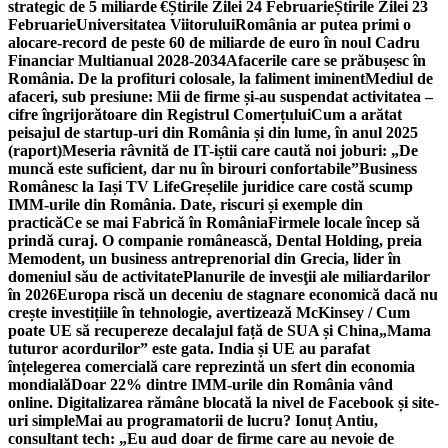
strategic de 5 miliarde €
Știrile Zilei 24 Februarie
Știrile Zilei 23
Februarie
Universitatea Viitorului
România ar putea primi o
alocare-record de peste 60 de miliarde de euro în noul Cadru
Financiar Multianual 2028-2034
Afacerile care se prăbușesc în
România. De la profituri colosale, la faliment iminent
Mediul de
afaceri, sub presiune: Mii de firme și-au suspendat activitatea –
cifre îngrijorătoare din Registrul Comerțului
Cum a arătat
peisajul de startup-uri din România și din lume, în anul 2025
(raport)
Meseria râvnită de IT-iștii care caută noi joburi: „De
muncă este suficient, dar nu în birouri confortabile”
Business
Românesc la Iași TV Life
Greșelile juridice care costă scump
IMM-urile din România. Date, riscuri și exemple din
practică
Ce se mai Fabrică în România
Firmele locale încep să
prindă curaj. O companie românească, Dental Holding, preia
Memodent, un business antreprenorial din Grecia, lider în
domeniul său de activitate
Planurile de invesţii ale miliardarilor
în 2026
Europa riscă un deceniu de stagnare economică dacă nu
crește investițiile în tehnologie, avertizează McKinsey / Cum
poate UE să recupereze decalajul față de SUA și China
„Mama
tuturor acordurilor” este gata. India și UE au parafat
înțelegerea comercială care reprezintă un sfert din economia
mondială
Doar 22% dintre IMM-urile din România vând
online. Digitalizarea rămâne blocată la nivel de Facebook și site-
uri simple
Mai au programatorii de lucru? Ionuț Antiu,
consultant tech: „Eu aud doar de firme care au nevoie de