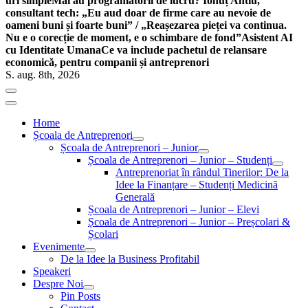
uri simple
Mai au programatorii de lucru? Ionuț Antiu,
consultant tech: „Eu aud doar de firme care au nevoie de
oameni buni și foarte buni” / „Reașezarea pieței va continua.
Nu e o corecție de moment, e o schimbare de fond”
Asistent AI
cu Identitate Umana
Ce va include pachetul de relansare
economică, pentru companii și antreprenori
S. aug. 8th, 2026
Home
Școala de Antreprenori
Școala de Antreprenori – Junior
Școala de Antreprenori – Junior – Studenți
Antreprenoriat în rândul Tinerilor: De la
Idee la Finanțare – Studenți Medicină
Generală
Școala de Antreprenori – Junior – Elevi
Școala de Antreprenori – Junior – Preșcolari &
Școlari
Evenimente
De la Idee la Business Profitabil
Speakeri
Despre Noi
Pin Posts