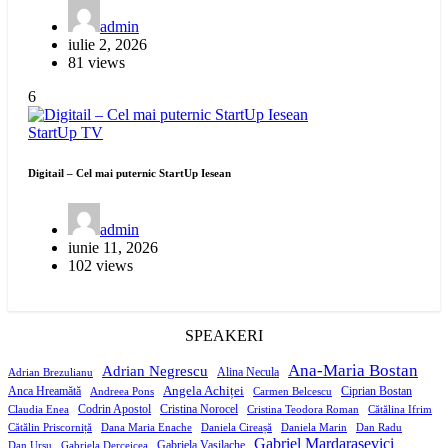
admin
iulie 2, 2026
81 views
6
StartUp
TV
Digitail – Cel mai puternic StartUp Iesean
admin
iunie 11, 2026
102 views
SPEAKERI
Ana-Maria Bostan
Adrian Negrescu
Alina Necula
Adrian Brezulianu
Angela Achiței
Anca Hreamătă
Ciprian Bostan
Andreea Pons
Carmen Belcescu
Codrin Apostol
Cristina Norocel
Claudia Enea
Cristina Teodora Roman
Cătălina Ifrim
Cătălin Priscorniță
Dana Maria Enache
Daniela Cireașă
Daniela Marin
Dan Radu
Gabriel Mardarasevici
Gabriela Vasilache
Dan Ursu
Gabriela Derceicea