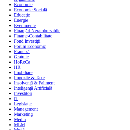
Economie
Economie Socială
Educație
Energie
Evenimente
Finanțări Nerambursabile
Finanțe-Contabilitate
Fond Investiții
Forum Economic
Franciză
Gratuite
HoReCa
HR
Imobiliare
Impozite & Taxe
Insolvență & Faliment
Inteligență Artificială
Investitori
IT
Legislație
Management
Marketing
Mediu
MLM
Modă