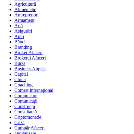
Agricultură
Alimentație
Antreprenori
Armament
Artă
Asigurări
Auto
Bănci
Branding
Broker Afaceri
Brokeraj Afaceri
Bursă
Business Angels
Capital
China
Coaching
Comerț Internațional
Comunicare
Comunicații
Construcții
Consultanță
Criptomonede
Criză
Cumpăr Afaceri
Digitalizare