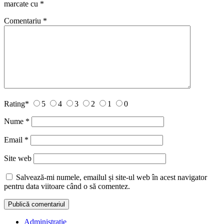
marcate cu
*
Comentariu
*
Rating
*
5
4
3
2
1
0
Nume
*
Email
*
Site web
Salvează-mi numele, emailul și site-ul web în acest navigator
pentru data viitoare când o să comentez.
Administrație