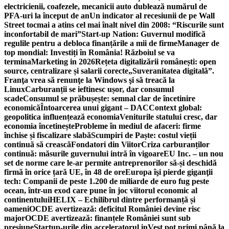
electricienii, coafezele, mecanicii auto dublează numărul de
PFA-uri la început de an
Un indicator al recesiunii de pe Wall
Street tocmai a atins cel mai înalt nivel din 2008: “Riscurile sunt
inconfortabil de mari”
Start-up Nation: Guvernul modifică
regulile pentru a debloca finanțările a mii de firme
Manager de
top mondial: Investiți în România! Războiul se va
termina
Marketing in 2026
Rețeta digitalizării românești: open
source, centralizare și salarii corecte
„Suveranitatea digitală”.
Franţa vrea să renunţe la Windows şi să treacă la
Linux
Carburanții se ieftinesc ușor, dar consumul
scade
Consumul se prăbușește: semnal clar de încetinire
economică
Întoarcerea unui gigant – DAC
Context global:
geopolitica influențează economia
Veniturile statului cresc, dar
economia încetinește
Probleme în mediul de afaceri: firme
închise și fiscalizare slabă
Scumpiri de Paște: costul vieții
continuă să crească
Fondatori din Viitor
Criza carburanților
continuă: măsurile guvernului intră în vigoare
EU Inc. – un nou
set de norme care le-ar permite antreprenorilor să-și deschidă
firmă în orice țară UE, în 48 de ore
Europa îşi pierde giganţii
tech: Companii de peste 1.200 de miliarde de euro fug peste
ocean, într-un exod care pune în joc viitorul economic al
continentului
HELIX – Echilibrul dintre performanță și
oameni
OCDE avertizează: deficitul României devine risc
major
OCDE avertizează: finanțele României sunt sub
presiune
Startup-urile din acceleratorul inVest pot primi până la