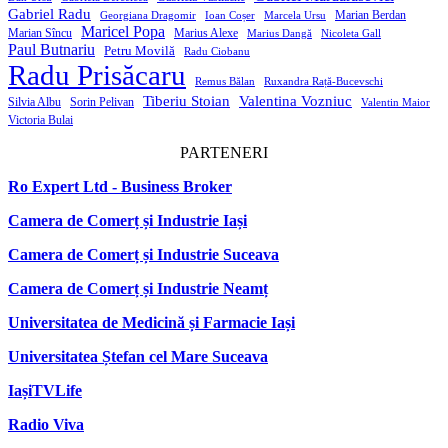
Gabriel Radu
Marian Berdan
Georgiana Dragomir
Ioan Coșer
Marcela Ursu
Maricel Popa
Marian Sîncu
Marius Alexe
Marius Dangă
Nicoleta Gall
Paul Butnariu
Petru Movilă
Radu Ciobanu
Radu Prisăcaru
Remus Bălan
Ruxandra Rață-Bucevschi
Tiberiu Stoian
Valentina Vozniuc
Silvia Albu
Sorin Pelivan
Valentin Maior
Victoria Bulai
PARTENERI
Ro Expert Ltd - Business Broker
Camera de Comerț și Industrie Iași
Camera de Comerț și Industrie Suceava
Camera de Comerț și Industrie Neamț
Universitatea de Medicină și Farmacie Iași
Universitatea Ștefan cel Mare Suceava
IașiTVLife
Radio Viva