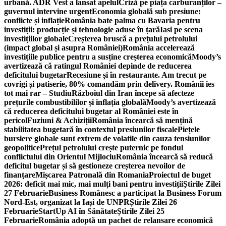
urbană. ADR Vest a lansat apelul
Criză pe piața carburanților –
guvernul intervine urgent
Economia globală sub presiune:
conflicte și inflație
România bate palma cu Bavaria pentru
investiții: producție și tehnologie aduse în țară
Iasi pe scena
investițiilor globale
Creșterea bruscă a prețului petrolului
(impact global și asupra României)
România accelerează
investițiile publice pentru a susține creșterea economică
Moody’s
avertizează că ratingul României depinde de reducerea
deficitului bugetar
Recesiune și în restaurante. Am trecut pe
covrigi și patiserie, 80% comandăm prin delivery. Românii ies
tot mai rar – Studiu
Războiul din Iran începe să afecteze
prețurile combustibililor și inflația globală
Moody’s avertizează
că reducerea deficitului bugetar al României este în
pericol
Fuziuni & Achiziții
România încearcă să mențină
stabilitatea bugetară în contextul presiunilor fiscale
Piețele
bursiere globale sunt extrem de volatile din cauza tensiunilor
geopolitice
Prețul petrolului crește puternic pe fondul
conflictului din Orientul Mijlociu
România încearcă să reducă
deficitul bugetar și să gestioneze creșterea nevoilor de
finanțare
Mișcarea Patronală din Romania
Proiectul de buget
2026: deficit mai mic, mai mulți bani pentru investiții
Știrile Zilei
27 Februarie
Business Românesc a participat la Business Forum
Nord-Est, organizat la Iași de UNPR
Știrile Zilei 26
Februarie
StartUp AI în Sănătate
Știrile Zilei 25
Februarie
România adoptă un pachet de relansare economică