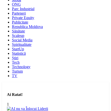
ONG
Parc Industrial
Parteneri
Private Equity
Publicitate
Republica Moldova
Sănătate
Scaleup
Social Media
Spiritualitate
StartUp
Statistică
Știri
Tech
Technology
Turism
TV
Ai Ratat!
1