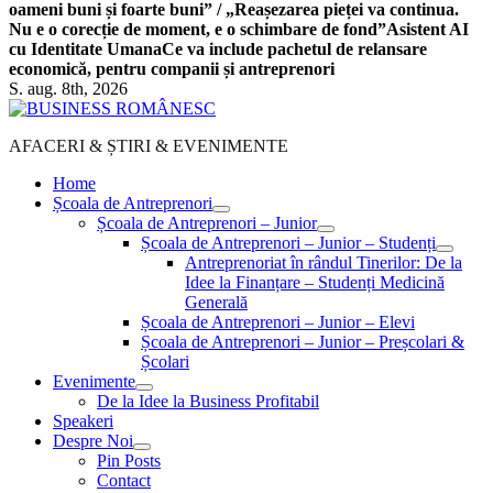
oameni buni și foarte buni” / „Reașezarea pieței va continua.
Nu e o corecție de moment, e o schimbare de fond”
Asistent AI
cu Identitate Umana
Ce va include pachetul de relansare
economică, pentru companii și antreprenori
S. aug. 8th, 2026
AFACERI & ȘTIRI & EVENIMENTE
Home
Școala de Antreprenori
Școala de Antreprenori – Junior
Școala de Antreprenori – Junior – Studenți
Antreprenoriat în rândul Tinerilor: De la
Idee la Finanțare – Studenți Medicină
Generală
Școala de Antreprenori – Junior – Elevi
Școala de Antreprenori – Junior – Preșcolari &
Școlari
Evenimente
De la Idee la Business Profitabil
Speakeri
Despre Noi
Pin Posts
Contact