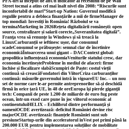
PFA-uri la început de an
Un indicator al recesiunii de pe Wall
Street tocmai a atins cel mai înalt nivel din 2008: “Riscurile sunt
inconfortabil de mari”
Start-up Nation: Guvernul modifică
regulile pentru a debloca finanțările a mii de firme
Manager de
top mondial: Investiți în România! Războiul se va
termina
Marketing in 2026
Rețeta digitalizării românești: open
source, centralizare și salarii corecte
„Suveranitatea digitală”.
Franţa vrea să renunţe la Windows şi să treacă la
Linux
Carburanții se ieftinesc ușor, dar consumul
scade
Consumul se prăbușește: semnal clar de încetinire
economică
Întoarcerea unui gigant – DAC
Context global:
geopolitica influențează economia
Veniturile statului cresc, dar
economia încetinește
Probleme în mediul de afaceri: firme
închise și fiscalizare slabă
Scumpiri de Paște: costul vieții
continuă să crească
Fondatori din Viitor
Criza carburanților
continuă: măsurile guvernului intră în vigoare
EU Inc. – un nou
set de norme care le-ar permite antreprenorilor să-și deschidă
firmă în orice țară UE, în 48 de ore
Europa îşi pierde giganţii
tech: Companii de peste 1.200 de miliarde de euro fug peste
ocean, într-un exod care pune în joc viitorul economic al
continentului
HELIX – Echilibrul dintre performanță și
oameni
OCDE avertizează: deficitul României devine risc
major
OCDE avertizează: finanțele României sunt sub
presiune
Startup-urile din acceleratorul inVest pot primi până la
200.000 EUR pentru implementarea soluțiilor de mobilitate