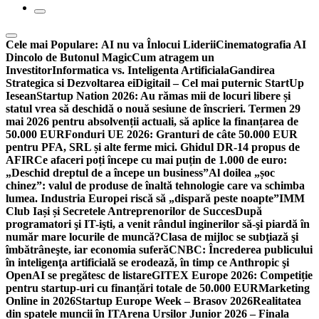
Cele mai Populare:
AI nu va Înlocui Liderii
Cinematografia AI
Dincolo de Butonul Magic
Cum atragem un
Investitor
Informatica vs. Inteligenta Artificiala
Gandirea
Strategica si Dezvoltarea ei
Digitail – Cel mai puternic StartUp
Iesean
Startup Nation 2026: Au rămas mii de locuri libere și
statul vrea să deschidă o nouă sesiune de înscrieri. Termen 29
mai 2026 pentru absolvenții actuali, să aplice la finanțarea de
50.000 EUR
Fonduri UE 2026: Granturi de câte 50.000 EUR
pentru PFA, SRL și alte ferme mici. Ghidul DR-14 propus de
AFIR
Ce afaceri poți începe cu mai puțin de 1.000 de euro:
„Deschid dreptul de a începe un business”
Al doilea „șoc
chinez”: valul de produse de înaltă tehnologie care va schimba
lumea. Industria Europei riscă să „dispară peste noapte”
IMM
Club Iași și Secretele Antreprenorilor de Succes
După
programatori şi IT-işti, a venit rândul inginerilor să-şi piardă în
număr mare locurile de muncă?
Clasa de mijloc se subţiază şi
îmbătrâneşte, iar economia suferă
CNBC: Încrederea publicului
în inteligenţa artificială se erodează, în timp ce Anthropic şi
OpenAI se pregătesc de listare
GITEX Europe 2026: Competiție
pentru startup-uri cu finanțări totale de 50.000 EUR
Marketing
Online in 2026
Startup Europe Week – Brasov 2026
Realitatea
din spatele muncii în IT
Arena Ursilor Junior 2026 – Finala