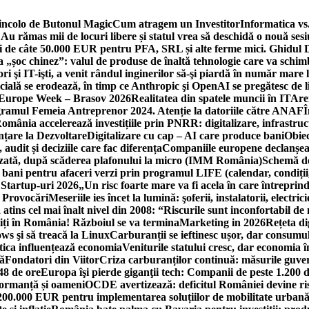
incolo de Butonul Magic
Cum atragem un Investitor
Informatica vs.
Au rămas mii de locuri libere și statul vrea să deschidă o nouă sesi
 de câte 50.000 EUR pentru PFA, SRL și alte ferme mici. Ghidul
a „șoc chinez”: valul de produse de înaltă tehnologie care va schi
 şi IT-işti, a venit rândul inginerilor să-şi piardă în număr mare
cială se erodează, în timp ce Anthropic şi OpenAI se pregătesc de l
 Europe Week – Brasov 2026
Realitatea din spatele muncii în IT
Are
ogramul Femeia Antreprenor 2024. Atenție la datoriile către ANAF
Î
omânia accelerează investițiile prin PNRR: digitalizare, infrastruc
nțare la Dezvoltare
Digitalizare cu cap – AI care produce bani
Obiec
audit și deciziile care fac diferența
Companiile europene declanșeaz
rizată, după scăderea plafonului la micro (IMM România)
Schemă de
 bani pentru afaceri verzi prin programul LIFE (calendar, condiții
 Startup-uri 2026
„Un risc foarte mare va fi acela în care întreprind
i Provocări
Meseriile ies încet la lumină: şoferii, instalatorii, elect
 atins cel mai înalt nivel din 2008: “Riscurile sunt inconfortabil de
iți în România! Războiul se va termina
Marketing in 2026
Rețeta di
ws şi să treacă la Linux
Carburanții se ieftinesc ușor, dar consumu
tica influențează economia
Veniturile statului cresc, dar economia î
că
Fondatori din Viitor
Criza carburanților continuă: măsurile guver
48 de ore
Europa îşi pierde giganţii tech: Companii de peste 1.200 d
formanță și oameni
OCDE avertizează: deficitul României devine ri
a 200.000 EUR pentru implementarea soluțiilor de mobilitate urbană