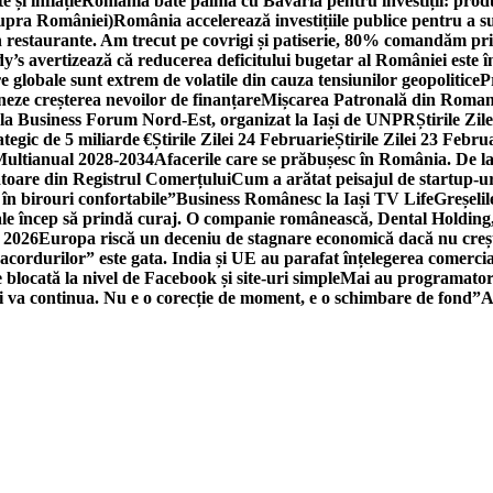
 și inflație
România bate palma cu Bavaria pentru investiții: produc
asupra României)
România accelerează investițiile publice pentru a s
n restaurante. Am trecut pe covrigi și patiserie, 80% comandăm pri
’s avertizează că reducerea deficitului bugetar al României este î
re globale sunt extrem de volatile din cauza tensiunilor geopolitice
P
neze creșterea nevoilor de finanțare
Mișcarea Patronală din Roman
 la Business Forum Nord-Est, organizat la Iași de UNPR
Știrile Zi
egic de 5 miliarde €
Știrile Zilei 24 Februarie
Știrile Zilei 23 Febru
 Multianual 2028-2034
Afacerile care se prăbușesc în România. De la 
rătoare din Registrul Comerțului
Cum a arătat peisajul de startup-ur
 în birouri confortabile”
Business Românesc la Iași TV Life
Greșeli
ale încep să prindă curaj. O companie românească, Dental Holding,
n 2026
Europa riscă un deceniu de stagnare economică dacă nu crește
cordurilor” este gata. India și UE au parafat înțelegerea comerci
locată la nivel de Facebook și site-uri simple
Mai au programatori
ei va continua. Nu e o corecție de moment, e o schimbare de fond”
A