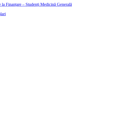
ee la Finanțare – Studenți Medicină Generală
lari