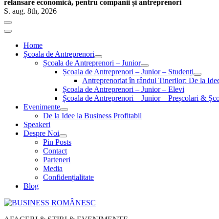
relansare economică, pentru companii și antreprenori
S. aug. 8th, 2026
Home
Școala de Antreprenori
Școala de Antreprenori – Junior
Școala de Antreprenori – Junior – Studenți
Antreprenoriat în rândul Tinerilor: De la Id
Școala de Antreprenori – Junior – Elevi
Școala de Antreprenori – Junior – Preșcolari & Șco
Evenimente
De la Idee la Business Profitabil
Speakeri
Despre Noi
Pin Posts
Contact
Parteneri
Media
Confidențialitate
Blog