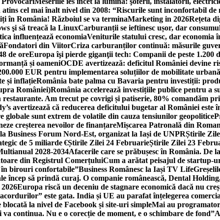
i Provocări
Meseriile ies încet la lumină: şoferii, instalatorii, elect
 atins cel mai înalt nivel din 2008: “Riscurile sunt inconfortabil de
iți în România! Războiul se va termina
Marketing in 2026
Rețeta di
ws şi să treacă la Linux
Carburanții se ieftinesc ușor, dar consumu
tica influențează economia
Veniturile statului cresc, dar economia î
că
Fondatori din Viitor
Criza carburanților continuă: măsurile guver
48 de ore
Europa îşi pierde giganţii tech: Companii de peste 1.200 d
formanță și oameni
OCDE avertizează: deficitul României devine ri
a 200.000 EUR pentru implementarea soluțiilor de mobilitate urbană
 și inflație
România bate palma cu Bavaria pentru investiții: produc
asupra României)
România accelerează investițiile publice pentru a s
n restaurante. Am trecut pe covrigi și patiserie, 80% comandăm pri
’s avertizează că reducerea deficitului bugetar al României este î
re globale sunt extrem de volatile din cauza tensiunilor geopolitice
P
neze creșterea nevoilor de finanțare
Mișcarea Patronală din Roman
 la Business Forum Nord-Est, organizat la Iași de UNPR
Știrile Zi
egic de 5 miliarde €
Știrile Zilei 24 Februarie
Știrile Zilei 23 Febru
 Multianual 2028-2034
Afacerile care se prăbușesc în România. De la 
rătoare din Registrul Comerțului
Cum a arătat peisajul de startup-ur
 în birouri confortabile”
Business Românesc la Iași TV Life
Greșeli
ale încep să prindă curaj. O companie românească, Dental Holding,
n 2026
Europa riscă un deceniu de stagnare economică dacă nu crește
cordurilor” este gata. India și UE au parafat înțelegerea comerci
locată la nivel de Facebook și site-uri simple
Mai au programatori
ei va continua. Nu e o corecție de moment, e o schimbare de fond”
A