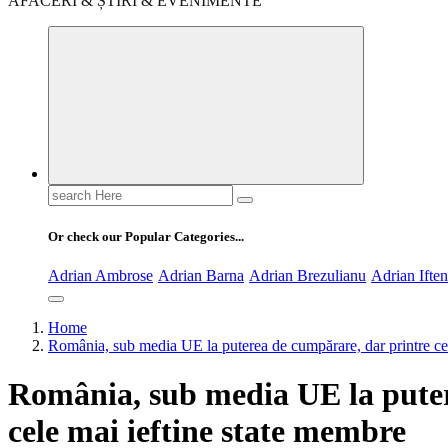
AFACERI & ȘTIRI & EVENIMENTE
Search
for:
Or check our Popular Categories...
Adrian Ambrose
Adrian Barna
Adrian Brezulianu
Adrian Ifte
Home
România, sub media UE la puterea de cumpărare, dar printre ce
România, sub media UE la puter
cele mai ieftine state membre