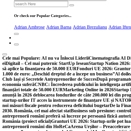
Search
for:
Or check our Popular Categories...
Adrian Ambrose
Adrian Barna
Adrian Brezulianu
Adrian Ifte
Cele mai Populare:
AI nu va Înlocui Liderii
Cinematografia AI D
ei
Digitail – Cel mai puternic StartUp Iesean
Startup Nation 2026: 
să aplice la finanțarea de 50.000 EUR
Fonduri UE 2026: Granturi
1.000 de euro: „Deschid dreptul de a începe un business”
Al doile
Club Iași și Secretele Antreprenorilor de Succes
După programatori
economia suferă
CNBC: Încrederea publicului în inteligenţa artifi
finanțări totale de 50.000 EUR
Marketing Online in 2026
Startup
anunță în 2026 deblocarea fondurilor de câte 200.000 lei din pr
startup-urilor IT acces la instrumente de finanțare UE și NATO
R
noi măsuri fiscale pentru reducerea deficitului bugetar
De la Fina
2030. România, cel mai afectat stat
Business sub presiune: control, 
antreprenorii români preferă să lucreze pe persoană fizică auto
România (proiect oficial)
Granturi UE 2026: Startup-urile pot lua
antreprenorii români din HoReCa
Arena Urșilor – Preaccelerare