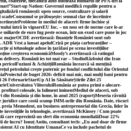
ricienii, coafezele, mecanicii auto dublează numărul de PFA-uri la
 mari”
Start-up Nation: Guvernul modifică regulile pentru a
gitalizării românești: open source, centralizare și salarii
l scade
Consumul se prăbușește: semnal clar de încetinire
ncetinește
Probleme în mediul de afaceri: firme închise și
nului intră în vigoare
EU Inc. – un nou set de norme care le-ar
e miliarde de euro fug peste ocean, într-un exod care pune în joc
sc major
OCDE avertizează: finanțele României sunt sub
. ADR Vest a lansat apelul
Criză pe piața carburanților –
ție și tehnologie aduse în țară
Iasi pe scena investițiilor
usține creșterea economică
Moody’s avertizează că ratingul
n delivery. Românii ies tot mai rar – Studiu
Războiul din Iran
n pericol
Fuziuni & Achiziții
România încearcă să mențină
rețul petrolului crește puternic pe fondul conflictului din Orientul
ia
Proiectul de buget 2026: deficit mai mic, mai mulți bani pentru
lei 26 Februarie
StartUp AI în Sănătate
Știrile Zilei 25
arie
Universitatea Viitorului
România ar putea primi o alocare-
profituri colosale, la faliment iminent
Mediul de afaceri, sub
i din România și din lume, în anul 2025 (raport)
Meseria râvnită
le juridice care costă scump IMM-urile din România. Date, riscuri
 preia Memodent, un business antreprenorial din Grecia, lider în
 investițiile în tehnologie, avertizează McKinsey / Cum poate
ală care reprezintă un sfert din economia mondială
Doar 22%
i de lucru? Ionuț Antiu, consultant tech: „Eu aud doar de firme
sistent AI cu Identitate Umana
Ce va include pachetul de