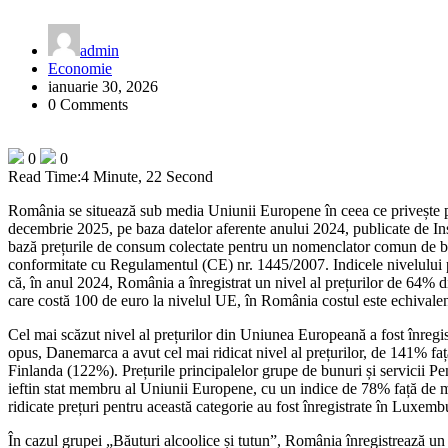
admin
Economie
ianuarie 30, 2026
0 Comments
0
0
Read Time:
4 Minute, 22 Second
România se situează sub media Uniunii Europene în ceea ce privește p
decembrie 2025, pe baza datelor aferente anului 2024, publicate de Inst
bază prețurile de consum colectate pentru un nomenclator comun de bunu
conformitate cu Regulamentul (CE) nr. 1445/2007. Indicele nivelului pr
că, în anul 2024, România a înregistrat un nivel al prețurilor de 64% 
care costă 100 de euro la nivelul UE, în România costul este echivalen
Cel mai scăzut nivel al prețurilor din Uniunea Europeană a fost înre
opus, Danemarca a avut cel mai ridicat nivel al prețurilor, de 141% 
Finlanda (122%). Prețurile principalelor grupe de bunuri și servicii P
ieftin stat membru al Uniunii Europene, cu un indice de 78% față de 
ridicate prețuri pentru această categorie au fost înregistrate în Lux
În cazul grupei „Băuturi alcoolice și tutun”, România înregistrează un