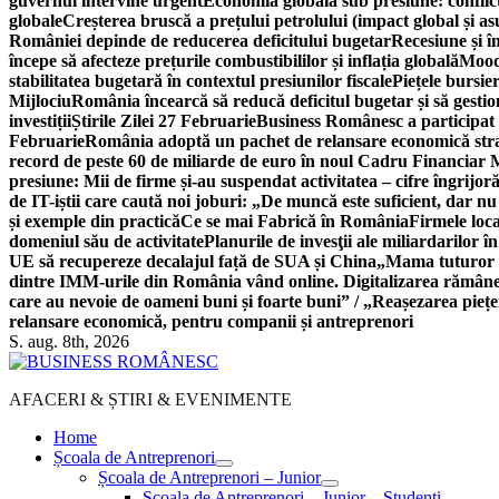
guvernul intervine urgent
Economia globală sub presiune: conflicte
globale
Creșterea bruscă a prețului petrolului (impact global și 
României depinde de reducerea deficitului bugetar
Recesiune și î
începe să afecteze prețurile combustibililor și inflația globală
Moody
stabilitatea bugetară în contextul presiunilor fiscale
Piețele bursie
Mijlociu
România încearcă să reducă deficitul bugetar și să gestio
investiții
Știrile Zilei 27 Februarie
Business Românesc a participat
Februarie
România adoptă un pachet de relansare economică strat
record de peste 60 de miliarde de euro în noul Cadru Financiar
presiune: Mii de firme și-au suspendat activitatea – cifre îngrijo
de IT-iștii care caută noi joburi: „De muncă este suficient, dar nu
și exemple din practică
Ce se mai Fabrică în România
Firmele loc
domeniul său de activitate
Planurile de invesţii ale miliardarilor î
UE să recupereze decalajul față de SUA și China
„Mama tuturor a
dintre IMM-urile din România vând online. Digitalizarea rămâne b
care au nevoie de oameni buni și foarte buni” / „Reașezarea pieț
relansare economică, pentru companii și antreprenori
S. aug. 8th, 2026
AFACERI & ȘTIRI & EVENIMENTE
Home
Școala de Antreprenori
Școala de Antreprenori – Junior
Școala de Antreprenori – Junior – Studenți