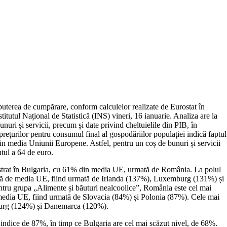
uterea de cumpărare, conform calculelor realizate de Eurostat în
itutul Național de Statistică (INS) vineri, 16 ianuarie. Analiza are la
ri și servicii, precum și date privind cheltuielile din PIB, în
ețurilor pentru consumul final al gospodăriilor populației indică faptul
din media Uniunii Europene. Astfel, pentru un coș de bunuri și servicii
tul a 64 de euro.
gistrat în Bulgaria, cu 61% din media UE, urmată de România. La polul
față de media UE, fiind urmată de Irlanda (137%), Luxemburg (131%) și
entru grupa „Alimente și băuturi nealcoolice”, România este cel mai
media UE, fiind urmată de Slovacia (84%) și Polonia (87%). Cele mai
emburg (124%) și Danemarca (120%).
 indice de 87%, în timp ce Bulgaria are cel mai scăzut nivel, de 68%.