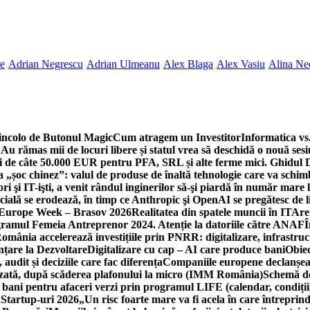
ne
Adrian Negrescu
Adrian Ulmeanu
Alex Blaga
Alex Vasiu
Alina Ne
incolo de Butonul Magic
Cum atragem un Investitor
Informatica vs.
Au rămas mii de locuri libere și statul vrea să deschidă o nouă sesi
 de câte 50.000 EUR pentru PFA, SRL și alte ferme mici. Ghidul
a „șoc chinez”: valul de produse de înaltă tehnologie care va schi
 şi IT-işti, a venit rândul inginerilor să-şi piardă în număr mare
cială se erodează, în timp ce Anthropic şi OpenAI se pregătesc de l
 Europe Week – Brasov 2026
Realitatea din spatele muncii în IT
Are
ogramul Femeia Antreprenor 2024. Atenție la datoriile către ANAF
Î
omânia accelerează investițiile prin PNRR: digitalizare, infrastruc
nțare la Dezvoltare
Digitalizare cu cap – AI care produce bani
Obiec
audit și deciziile care fac diferența
Companiile europene declanșeaz
rizată, după scăderea plafonului la micro (IMM România)
Schemă de
 bani pentru afaceri verzi prin programul LIFE (calendar, condiții
 Startup-uri 2026
„Un risc foarte mare va fi acela în care întreprind