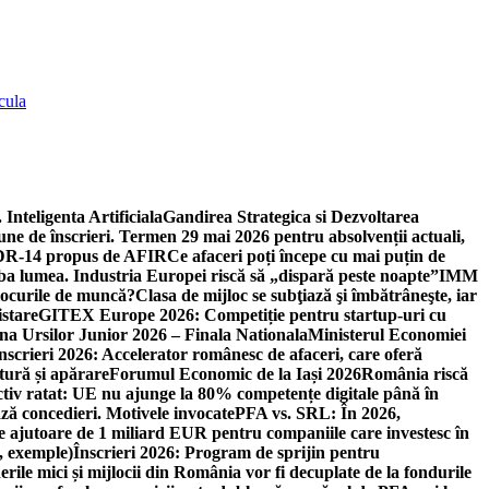
cula
 Inteligenta Artificiala
Gandirea Strategica si Dezvoltarea
une de înscrieri. Termen 29 mai 2026 pentru absolvenții actuali,
 DR-14 propus de AFIR
Ce afaceri poți începe cu mai puțin de
mba lumea. Industria Europei riscă să „dispară peste noapte”
IMM
 locurile de muncă?
Clasa de mijloc se subţiază şi îmbătrâneşte, iar
istare
GITEX Europe 2026: Competiție pentru startup-uri cu
na Ursilor Junior 2026 – Finala Nationala
Ministerul Economiei
nscrieri 2026: Accelerator românesc de afaceri, care oferă
tură și apărare
Forumul Economic de la Iași 2026
România riscă
tiv ratat: UE nu ajunge la 80% competențe digitale până în
ă concedieri. Motivele invocate
PFA vs. SRL: În 2026,
 ajutoare de 1 miliard EUR pentru companiile care investesc în
, exemple)
Înscrieri 2026: Program de sprijin pentru
erile mici și mijlocii din România vor fi decuplate de la fondurile