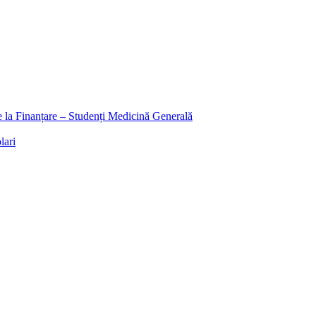
ee la Finanțare – Studenți Medicină Generală
lari