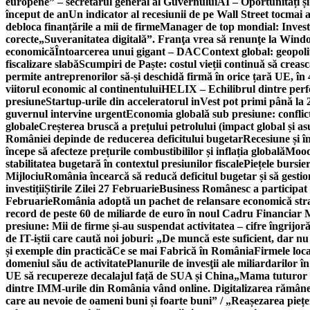
europene” – secretarul general al Guvernului
AI – Oportunități ș
început de an
Un indicator al recesiunii de pe Wall Street tocmai a
debloca finanțările a mii de firme
Manager de top mondial: Invest
corecte
„Suveranitatea digitală”. Franţa vrea să renunţe la Windo
economică
Întoarcerea unui gigant – DAC
Context global: geopoli
fiscalizare slabă
Scumpiri de Paște: costul vieții continuă să creas
permite antreprenorilor să-și deschidă firmă în orice țară UE, în 
viitorul economic al continentului
HELIX – Echilibrul dintre per
presiune
Startup-urile din acceleratorul inVest pot primi până l
guvernul intervine urgent
Economia globală sub presiune: conflicte
globale
Creșterea bruscă a prețului petrolului (impact global și 
României depinde de reducerea deficitului bugetar
Recesiune și î
începe să afecteze prețurile combustibililor și inflația globală
Moody
stabilitatea bugetară în contextul presiunilor fiscale
Piețele bursie
Mijlociu
România încearcă să reducă deficitul bugetar și să gestio
investiții
Știrile Zilei 27 Februarie
Business Românesc a participat
Februarie
România adoptă un pachet de relansare economică strat
record de peste 60 de miliarde de euro în noul Cadru Financiar
presiune: Mii de firme și-au suspendat activitatea – cifre îngrijo
de IT-iștii care caută noi joburi: „De muncă este suficient, dar nu
și exemple din practică
Ce se mai Fabrică în România
Firmele loc
domeniul său de activitate
Planurile de invesţii ale miliardarilor î
UE să recupereze decalajul față de SUA și China
„Mama tuturor a
dintre IMM-urile din România vând online. Digitalizarea rămâne b
care au nevoie de oameni buni și foarte buni” / „Reașezarea pieț