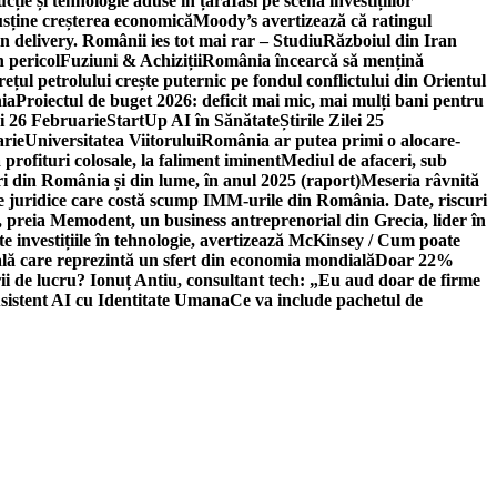
ție și tehnologie aduse în țară
Iasi pe scena investițiilor
usține creșterea economică
Moody’s avertizează că ratingul
n delivery. Românii ies tot mai rar – Studiu
Războiul din Iran
n pericol
Fuziuni & Achiziții
România încearcă să mențină
rețul petrolului crește puternic pe fondul conflictului din Orientul
ia
Proiectul de buget 2026: deficit mai mic, mai mulți bani pentru
lei 26 Februarie
StartUp AI în Sănătate
Știrile Zilei 25
arie
Universitatea Viitorului
România ar putea primi o alocare-
profituri colosale, la faliment iminent
Mediul de afaceri, sub
i din România și din lume, în anul 2025 (raport)
Meseria râvnită
le juridice care costă scump IMM-urile din România. Date, riscuri
 preia Memodent, un business antreprenorial din Grecia, lider în
 investițiile în tehnologie, avertizează McKinsey / Cum poate
ală care reprezintă un sfert din economia mondială
Doar 22%
i de lucru? Ionuț Antiu, consultant tech: „Eu aud doar de firme
sistent AI cu Identitate Umana
Ce va include pachetul de