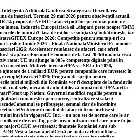
 Inteligenta Artificiala
Gandirea Strategica si Dezvoltarea
une de înscrieri. Termen 29 mai 2026 pentru absolvenții actuali,
 DR-14 propus de AFIR
Ce afaceri poți începe cu mai puțin de
mba lumea. Industria Europei riscă să „dispară peste noapte”
IMM
 locurile de muncă?
Clasa de mijloc se subţiază şi îmbătrâneşte, iar
istare
GITEX Europe 2026: Competiție pentru startup-uri cu
na Ursilor Junior 2026 – Finala Nationala
Ministerul Economiei
nscrieri 2026: Accelerator românesc de afaceri, care oferă
tură și apărare
Forumul Economic de la Iași 2026
România riscă
tiv ratat: UE nu ajunge la 80% competențe digitale până în
ă concedieri. Motivele invocate
PFA vs. SRL: În 2026,
 ajutoare de 1 miliard EUR pentru companiile care investesc în
, exemple)
Înscrieri 2026: Program de sprijin pentru
erile mici și mijlocii din România vor fi decuplate de la fondurile
ricienii, coafezele, mecanicii auto dublează numărul de PFA-uri la
 mari”
Start-up Nation: Guvernul modifică regulile pentru a
gitalizării românești: open source, centralizare și salarii
l scade
Consumul se prăbușește: semnal clar de încetinire
ncetinește
Probleme în mediul de afaceri: firme închise și
nului intră în vigoare
EU Inc. – un nou set de norme care le-ar
e miliarde de euro fug peste ocean, într-un exod care pune în joc
sc major
OCDE avertizează: finanțele României sunt sub
. ADR Vest a lansat apelul
Criză pe piața carburanților –