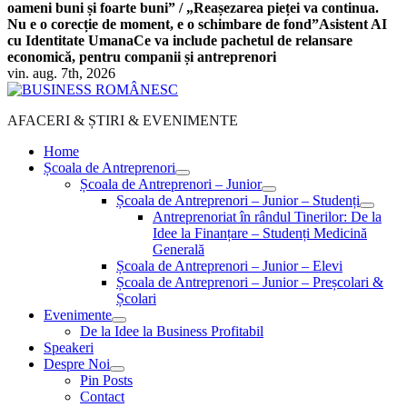
oameni buni și foarte buni” / „Reașezarea pieței va continua.
Nu e o corecție de moment, e o schimbare de fond”
Asistent AI
cu Identitate Umana
Ce va include pachetul de relansare
economică, pentru companii și antreprenori
vin. aug. 7th, 2026
AFACERI & ȘTIRI & EVENIMENTE
Home
Școala de Antreprenori
Școala de Antreprenori – Junior
Școala de Antreprenori – Junior – Studenți
Antreprenoriat în rândul Tinerilor: De la
Idee la Finanțare – Studenți Medicină
Generală
Școala de Antreprenori – Junior – Elevi
Școala de Antreprenori – Junior – Preșcolari &
Școlari
Evenimente
De la Idee la Business Profitabil
Speakeri
Despre Noi
Pin Posts
Contact