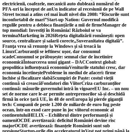
electricienii, coafezele, mecanicii auto dublează numărul de
PFA-uri la început de an
Un indicator al recesiunii de pe Wall
Street tocmai a atins cel mai înalt nivel din 2008: “Riscurile sunt
inconfortabil de mari”
Start-up Nation: Guvernul modifică
regulile pentru a debloca finanțările a mii de firme
Manager de
top mondial: Investiți în România! Războiul se va
termina
Marketing in 2026
Rețeta digitalizării românești: open
source, centralizare și salarii corecte
„Suveranitatea digitală”.
Franţa vrea să renunţe la Windows şi să treacă la
Linux
Carburanții se ieftinesc ușor, dar consumul
scade
Consumul se prăbușește: semnal clar de încetinire
economică
Întoarcerea unui gigant – DAC
Context global:
geopolitica influențează economia
Veniturile statului cresc, dar
economia încetinește
Probleme în mediul de afaceri: firme
închise și fiscalizare slabă
Scumpiri de Paște: costul vieții
continuă să crească
Fondatori din Viitor
Criza carburanților
continuă: măsurile guvernului intră în vigoare
EU Inc. – un nou
set de norme care le-ar permite antreprenorilor să-și deschidă
firmă în orice țară UE, în 48 de ore
Europa îşi pierde giganţii
tech: Companii de peste 1.200 de miliarde de euro fug peste
ocean, într-un exod care pune în joc viitorul economic al
continentului
HELIX – Echilibrul dintre performanță și
oameni
OCDE avertizează: deficitul României devine risc
major
OCDE avertizează: finanțele României sunt sub
presiune
Startup-urile din acceleratorul inVest pot primi până la