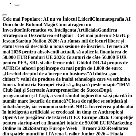
Cele mai Populare:
AI nu va Înlocui Liderii
Cinematografia AI
Dincolo de Butonul Magic
Cum atragem un
Investitor
Informatica vs. Inteligenta Artificiala
Gandirea
Strategica si Dezvoltarea ei
Digitail – Cel mai puternic StartUp
Iesean
Startup Nation 2026: Au rămas mii de locuri libere și
statul vrea să deschidă o nouă sesiune de înscrieri. Termen 29
mai 2026 pentru absolvenții actuali, să aplice la finanțarea de
50.000 EUR
Fonduri UE 2026: Granturi de câte 50.000 EUR
pentru PFA, SRL și alte ferme mici. Ghidul DR-14 propus de
AFIR
Ce afaceri poți începe cu mai puțin de 1.000 de euro:
„Deschid dreptul de a începe un business”
Al doilea „șoc
chinez”: valul de produse de înaltă tehnologie care va schimba
lumea. Industria Europei riscă să „dispară peste noapte”
IMM
Club Iași și Secretele Antreprenorilor de Succes
După
programatori şi IT-işti, a venit rândul inginerilor să-şi piardă în
număr mare locurile de muncă?
Clasa de mijloc se subţiază şi
îmbătrâneşte, iar economia suferă
CNBC: Încrederea publicului
în inteligenţa artificială se erodează, în timp ce Anthropic şi
OpenAI se pregătesc de listare
GITEX Europe 2026: Competiție
pentru startup-uri cu finanțări totale de 50.000 EUR
Marketing
Online in 2026
Startup Europe Week – Brasov 2026
Realitatea
din spatele muncii în IT
Arena Ursilor Junior 2026 – Finala