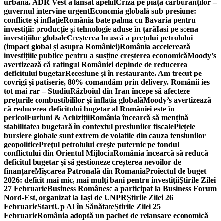
urbană. ADR Vest a lansat apelul
Criză pe piața carburanților –
guvernul intervine urgent
Economia globală sub presiune:
conflicte și inflație
România bate palma cu Bavaria pentru
investiții: producție și tehnologie aduse în țară
Iasi pe scena
investițiilor globale
Creșterea bruscă a prețului petrolului
(impact global și asupra României)
România accelerează
investițiile publice pentru a susține creșterea economică
Moody’s
avertizează că ratingul României depinde de reducerea
deficitului bugetar
Recesiune și în restaurante. Am trecut pe
covrigi și patiserie, 80% comandăm prin delivery. Românii ies
tot mai rar – Studiu
Războiul din Iran începe să afecteze
prețurile combustibililor și inflația globală
Moody’s avertizează
că reducerea deficitului bugetar al României este în
pericol
Fuziuni & Achiziții
România încearcă să mențină
stabilitatea bugetară în contextul presiunilor fiscale
Piețele
bursiere globale sunt extrem de volatile din cauza tensiunilor
geopolitice
Prețul petrolului crește puternic pe fondul
conflictului din Orientul Mijlociu
România încearcă să reducă
deficitul bugetar și să gestioneze creșterea nevoilor de
finanțare
Mișcarea Patronală din Romania
Proiectul de buget
2026: deficit mai mic, mai mulți bani pentru investiții
Știrile Zilei
27 Februarie
Business Românesc a participat la Business Forum
Nord-Est, organizat la Iași de UNPR
Știrile Zilei 26
Februarie
StartUp AI în Sănătate
Știrile Zilei 25
Februarie
România adoptă un pachet de relansare economică