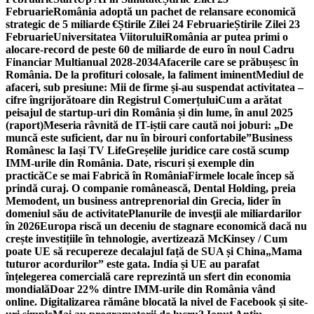
Februarie
România adoptă un pachet de relansare economică
strategic de 5 miliarde €
Știrile Zilei 24 Februarie
Știrile Zilei 23
Februarie
Universitatea Viitorului
România ar putea primi o
alocare-record de peste 60 de miliarde de euro în noul Cadru
Financiar Multianual 2028-2034
Afacerile care se prăbușesc în
România. De la profituri colosale, la faliment iminent
Mediul de
afaceri, sub presiune: Mii de firme și-au suspendat activitatea –
cifre îngrijorătoare din Registrul Comerțului
Cum a arătat
peisajul de startup-uri din România și din lume, în anul 2025
(raport)
Meseria râvnită de IT-iștii care caută noi joburi: „De
muncă este suficient, dar nu în birouri confortabile”
Business
Românesc la Iași TV Life
Greșelile juridice care costă scump
IMM-urile din România. Date, riscuri și exemple din
practică
Ce se mai Fabrică în România
Firmele locale încep să
prindă curaj. O companie românească, Dental Holding, preia
Memodent, un business antreprenorial din Grecia, lider în
domeniul său de activitate
Planurile de invesţii ale miliardarilor
în 2026
Europa riscă un deceniu de stagnare economică dacă nu
crește investițiile în tehnologie, avertizează McKinsey / Cum
poate UE să recupereze decalajul față de SUA și China
„Mama
tuturor acordurilor” este gata. India și UE au parafat
înțelegerea comercială care reprezintă un sfert din economia
mondială
Doar 22% dintre IMM-urile din România vând
online. Digitalizarea rămâne blocată la nivel de Facebook și site-