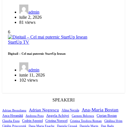
admin
iulie 2, 2026
81 views
6
StartUp
TV
Digitail – Cel mai puternic StartUp Iesean
admin
iunie 11, 2026
102 views
SPEAKERI
Ana-Maria Bostan
Adrian Negrescu
Alina Necula
Adrian Brezulianu
Angela Achiței
Anca Hreamătă
Ciprian Bostan
Andreea Pons
Carmen Belcescu
Codrin Apostol
Cristina Norocel
Claudia Enea
Cristina Teodora Roman
Cătălina Ifrim
Cătălin Priscorniță
Dana Maria Enache
Daniela Cireașă
Daniela Marin
Dan Radu