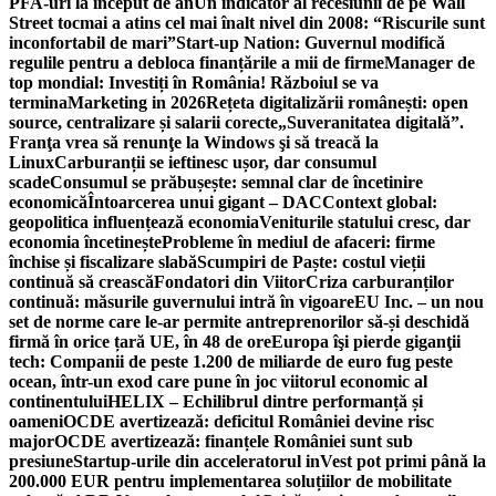
PFA-uri la început de an
Un indicator al recesiunii de pe Wall
Street tocmai a atins cel mai înalt nivel din 2008: “Riscurile sunt
inconfortabil de mari”
Start-up Nation: Guvernul modifică
regulile pentru a debloca finanțările a mii de firme
Manager de
top mondial: Investiți în România! Războiul se va
termina
Marketing in 2026
Rețeta digitalizării românești: open
source, centralizare și salarii corecte
„Suveranitatea digitală”.
Franţa vrea să renunţe la Windows şi să treacă la
Linux
Carburanții se ieftinesc ușor, dar consumul
scade
Consumul se prăbușește: semnal clar de încetinire
economică
Întoarcerea unui gigant – DAC
Context global:
geopolitica influențează economia
Veniturile statului cresc, dar
economia încetinește
Probleme în mediul de afaceri: firme
închise și fiscalizare slabă
Scumpiri de Paște: costul vieții
continuă să crească
Fondatori din Viitor
Criza carburanților
continuă: măsurile guvernului intră în vigoare
EU Inc. – un nou
set de norme care le-ar permite antreprenorilor să-și deschidă
firmă în orice țară UE, în 48 de ore
Europa îşi pierde giganţii
tech: Companii de peste 1.200 de miliarde de euro fug peste
ocean, într-un exod care pune în joc viitorul economic al
continentului
HELIX – Echilibrul dintre performanță și
oameni
OCDE avertizează: deficitul României devine risc
major
OCDE avertizează: finanțele României sunt sub
presiune
Startup-urile din acceleratorul inVest pot primi până la
200.000 EUR pentru implementarea soluțiilor de mobilitate