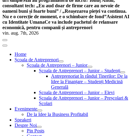
uri simple
Mai au programatorii de lucru? Ionuț Antiu,
consultant tech: „Eu aud doar de firme care au nevoie de
oameni buni și foarte buni” / „Reașezarea pieței va continua.
Nu e o corecție de moment, e o schimbare de fond”
Asistent AI
cu Identitate Umana
Ce va include pachetul de relansare
economică, pentru companii și antreprenori
vin. aug. 7th, 2026
Home
Școala de Antreprenori
Școala de Antreprenori – Junior
Școala de Antreprenori – Junior – Studenți
Antreprenoriat în rândul Tinerilor: De la
Idee la Finanțare – Studenți Medicină
Generală
Școala de Antreprenori – Junior – Elevi
Școala de Antreprenori – Junior – Preșcolari &
Școlari
Evenimente
De la Idee la Business Profitabil
Speakeri
Despre Noi
Pin Posts