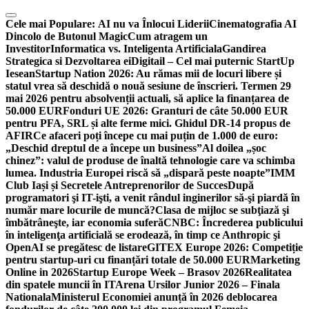
Skip
to
Cele mai Populare:
AI nu va Înlocui Liderii
Cinematografia AI
content
Dincolo de Butonul Magic
Cum atragem un
Investitor
Informatica vs. Inteligenta Artificiala
Gandirea
Strategica si Dezvoltarea ei
Digitail – Cel mai puternic StartUp
Iesean
Startup Nation 2026: Au rămas mii de locuri libere și
statul vrea să deschidă o nouă sesiune de înscrieri. Termen 29
mai 2026 pentru absolvenții actuali, să aplice la finanțarea de
50.000 EUR
Fonduri UE 2026: Granturi de câte 50.000 EUR
pentru PFA, SRL și alte ferme mici. Ghidul DR-14 propus de
AFIR
Ce afaceri poți începe cu mai puțin de 1.000 de euro:
„Deschid dreptul de a începe un business”
Al doilea „șoc
chinez”: valul de produse de înaltă tehnologie care va schimba
lumea. Industria Europei riscă să „dispară peste noapte”
IMM
Club Iași și Secretele Antreprenorilor de Succes
După
programatori şi IT-işti, a venit rândul inginerilor să-şi piardă în
număr mare locurile de muncă?
Clasa de mijloc se subţiază şi
îmbătrâneşte, iar economia suferă
CNBC: Încrederea publicului
în inteligenţa artificială se erodează, în timp ce Anthropic şi
OpenAI se pregătesc de listare
GITEX Europe 2026: Competiție
pentru startup-uri cu finanțări totale de 50.000 EUR
Marketing
Online in 2026
Startup Europe Week – Brasov 2026
Realitatea
din spatele muncii în IT
Arena Ursilor Junior 2026 – Finala
Nationala
Ministerul Economiei anunță în 2026 deblocarea