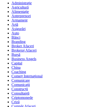
Administrație
Agricultură
Alimentație
Antreprenori
Armament
Artă
Asigurări
Auto
Bănci
Branding
Broker Afaceri
Brokeraj Afaceri
Bursă
Business Angels
Capital
China
Coaching
Comerț Internațional
Comunicare
Comunicații
Construcții
Consultanță
Criptomonede
Criză
Cumpăr Afaceri