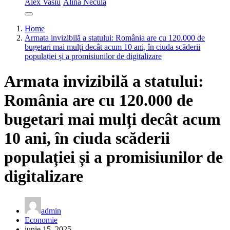
Alex Vasiu
Alina Necula
Home
Armata invizibilă a statului: România are cu 120.000 de
bugetari mai mulți decât acum 10 ani, în ciuda scăderii
populației și a promisiunilor de digitalizare
Armata invizibilă a statului:
România are cu 120.000 de
bugetari mai mulți decât acum
10 ani, în ciuda scăderii
populației și a promisiunilor de
digitalizare
admin
Economie
iunie 15, 2025