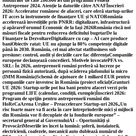
fondurilor de câte 200.000 lei din programul Femeia
Antreprenor 2024. Atenție la datoriile către ANAF
Înscrieri
2026: Accelerator românesc de afaceri, care oferă startup-urilor
IT acces la instrumente de finanțare UE și NATO
România
accelerează investițiile prin PNRR: digitalizare, infrastructură
și apărare
Forumul Economic de la Iași 2026
România riscă noi
măsuri fiscale pentru reducerea deficitului bugetar
De la
Finanțare la Dezvoltare
Digitalizare cu cap – AI care produce
bani
Obiectiv ratat: UE nu ajunge la 80% competențe digitale
până în 2030. România, cel mai afectat stat
Business sub
presiune: control, audit și deciziile care fac diferența
Companiile
europene declanșează concedieri. Motivele invocate
PFA vs.
SRL: În 2026, antreprenorii români preferă să lucreze pe
persoană fizică autorizată, după scăderea plafonului la micro
(IMM România)
Schemă de ajutoare de 1 miliard EUR pentru
companiile care investesc în România (proiect oficial)
Granturi
UE 2026: Startup-urile pot lua bani pentru afaceri verzi prin
programul LIFE (calendar, condiții, exemple)
Înscrieri 2026:
Program de sprijin pentru antreprenorii români din
HoReCa
Arena Urșilor – Preaccelerare Startup-uri 2026
„Un
risc foarte mare va fi acela în care întreprinderile mici și mijlocii
din România vor fi decuplate de la fondurile europene” –
secretarul general al Guvernului
AI – Oportunități și
Provocări
Meseriile ies încet la lumină: şoferii, instalatorii,
electricienii, coafezele, mecanicii auto dublează numărul de