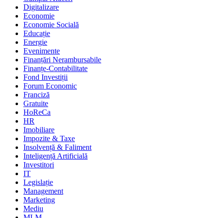
Digitalizare
Economie
Economie Socială
Educație
Energie
Evenimente
Finanțări Nerambursabile
Finanțe-Contabilitate
Fond Investiții
Forum Economic
Franciză
Gratuite
HoReCa
HR
Imobiliare
Impozite & Taxe
Insolvență & Faliment
Inteligență Artificială
Investitori
IT
Legislație
Management
Marketing
Mediu
MLM