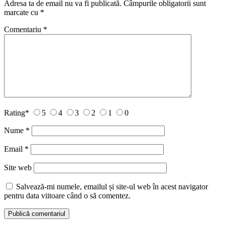
Adresa ta de email nu va fi publicată.
Câmpurile obligatorii sunt
marcate cu
*
Comentariu
*
Rating
*
5
4
3
2
1
0
Nume
*
Email
*
Site web
Salvează-mi numele, emailul și site-ul web în acest navigator
pentru data viitoare când o să comentez.