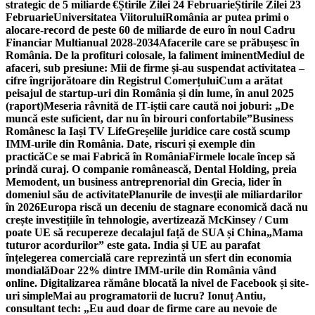
strategic de 5 miliarde €
Știrile Zilei 24 Februarie
Știrile Zilei 23
Februarie
Universitatea Viitorului
România ar putea primi o
alocare-record de peste 60 de miliarde de euro în noul Cadru
Financiar Multianual 2028-2034
Afacerile care se prăbușesc în
România. De la profituri colosale, la faliment iminent
Mediul de
afaceri, sub presiune: Mii de firme și-au suspendat activitatea –
cifre îngrijorătoare din Registrul Comerțului
Cum a arătat
peisajul de startup-uri din România și din lume, în anul 2025
(raport)
Meseria râvnită de IT-iștii care caută noi joburi: „De
muncă este suficient, dar nu în birouri confortabile”
Business
Românesc la Iași TV Life
Greșelile juridice care costă scump
IMM-urile din România. Date, riscuri și exemple din
practică
Ce se mai Fabrică în România
Firmele locale încep să
prindă curaj. O companie românească, Dental Holding, preia
Memodent, un business antreprenorial din Grecia, lider în
domeniul său de activitate
Planurile de invesţii ale miliardarilor
în 2026
Europa riscă un deceniu de stagnare economică dacă nu
crește investițiile în tehnologie, avertizează McKinsey / Cum
poate UE să recupereze decalajul față de SUA și China
„Mama
tuturor acordurilor” este gata. India și UE au parafat
înțelegerea comercială care reprezintă un sfert din economia
mondială
Doar 22% dintre IMM-urile din România vând
online. Digitalizarea rămâne blocată la nivel de Facebook și site-
uri simple
Mai au programatorii de lucru? Ionuț Antiu,
consultant tech: „Eu aud doar de firme care au nevoie de