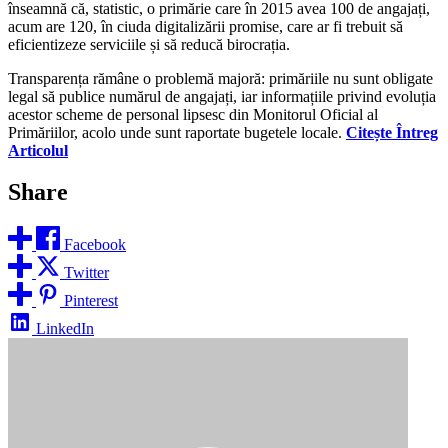
înseamnă că, statistic, o primărie care în 2015 avea 100 de angajați,
acum are 120, în ciuda digitalizării promise, care ar fi trebuit să
eficientizeze serviciile și să reducă birocrația.
Transparența rămâne o problemă majoră: primăriile nu sunt obligate
legal să publice numărul de angajați, iar informațiile privind evoluția
acestor scheme de personal lipsesc din Monitorul Oficial al
Primăriilor, acolo unde sunt raportate bugetele locale.
Citește Întreg
Articolul
Share
Facebook
Twitter
Pinterest
LinkedIn