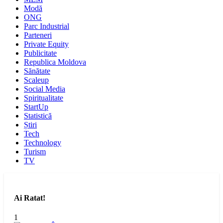
Modă
ONG
Parc Industrial
Parteneri
Private Equity
Publicitate
Republica Moldova
Sănătate
Scaleup
Social Media
Spiritualitate
StartUp
Statistică
Știri
Tech
Technology
Turism
TV
Ai Ratat!
1