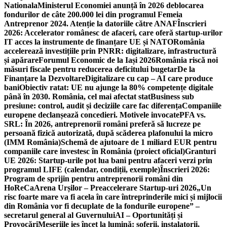
Nationala
Ministerul Economiei anunță în 2026 deblocarea
fondurilor de câte 200.000 lei din programul Femeia
Antreprenor 2024. Atenție la datoriile către ANAF
Înscrieri
2026: Accelerator românesc de afaceri, care oferă startup-urilor
IT acces la instrumente de finanțare UE și NATO
România
accelerează investițiile prin PNRR: digitalizare, infrastructură
și apărare
Forumul Economic de la Iași 2026
România riscă noi
măsuri fiscale pentru reducerea deficitului bugetar
De la
Finanțare la Dezvoltare
Digitalizare cu cap – AI care produce
bani
Obiectiv ratat: UE nu ajunge la 80% competențe digitale
până în 2030. România, cel mai afectat stat
Business sub
presiune: control, audit și deciziile care fac diferența
Companiile
europene declanșează concedieri. Motivele invocate
PFA vs.
SRL: În 2026, antreprenorii români preferă să lucreze pe
persoană fizică autorizată, după scăderea plafonului la micro
(IMM România)
Schemă de ajutoare de 1 miliard EUR pentru
companiile care investesc în România (proiect oficial)
Granturi
UE 2026: Startup-urile pot lua bani pentru afaceri verzi prin
programul LIFE (calendar, condiții, exemple)
Înscrieri 2026:
Program de sprijin pentru antreprenorii români din
HoReCa
Arena Urșilor – Preaccelerare Startup-uri 2026
„Un
risc foarte mare va fi acela în care întreprinderile mici și mijlocii
din România vor fi decuplate de la fondurile europene” –
secretarul general al Guvernului
AI – Oportunități și
Provocări
Meseriile ies încet la lumină: şoferii, instalatorii,