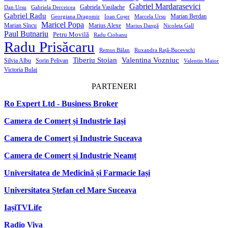
Gabriel Mardarasevici
Gabriela Vasilache
Dan Ursu
Gabriela Derceicea
Gabriel Radu
Marian Berdan
Georgiana Dragomir
Ioan Coșer
Marcela Ursu
Maricel Popa
Marian Sîncu
Marius Alexe
Marius Dangă
Nicoleta Gall
Paul Butnariu
Petru Movilă
Radu Ciobanu
Radu Prisăcaru
Remus Bălan
Ruxandra Rață-Bucevschi
Tiberiu Stoian
Valentina Vozniuc
Silvia Albu
Sorin Pelivan
Valentin Maior
Victoria Bulai
PARTENERI
Ro Expert Ltd - Business Broker
Camera de Comerț și Industrie Iași
Camera de Comerț și Industrie Suceava
Camera de Comerț și Industrie Neamț
Universitatea de Medicină și Farmacie Iași
Universitatea Ștefan cel Mare Suceava
IașiTVLife
Radio Viva