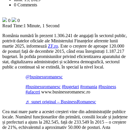
0 Comments
0
0
Read Time:
1 Minute, 1 Second
România numără în prezent 1.306.241 de angajați în sectorul public,
potrivit datelor oficiale ale Ministerului Finanțelor aferente lunii
martie 2025, informează
ZF.ro
. Este o creștere de aproape 120.000
de posturi față de decembrie 2015, când erau înregistrați 1.187.217
bugetari. În pofida promisiunilor privind eficientizarea aparatului de
stat, digitalizarea administrației și scăderea demografică, sectorul
public a continuat să se extindă, în special la nivel local.
@businessromanesc
#businessromanesc
#bugetari
#romania
#business
#afaceri
www.businessromanesc.ro
♬ sunet original – BusinessRomanesc
Cea mai mare parte a acestei creșteri vine din administrațiile publice
locale. Numărul funcționarilor din primării, consilii locale și județene
și prefecturi a ajuns la 282.545, față de 233.549 în 2015 – o creștere
de 21%, echivalentul a aproximativ 50.000 de posturi. Asta