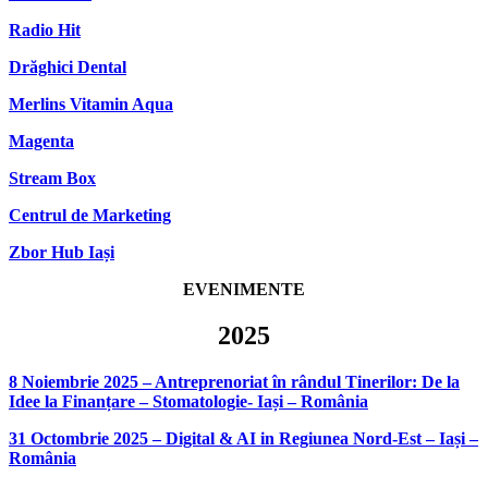
Radio Hit
Drăghici Dental
Merlins Vitamin Aqua
Magenta
Stream Box
Centrul de Marketing
Zbor Hub Iași
EVENIMENTE
2025
8 Noiembrie 2025 – Antreprenoriat în rândul Tinerilor: De la
Idee la Finanțare – Stomatologie- Iași – România
31 Octombrie 2025 – Digital & AI in Regiunea Nord-Est – Iași –
România