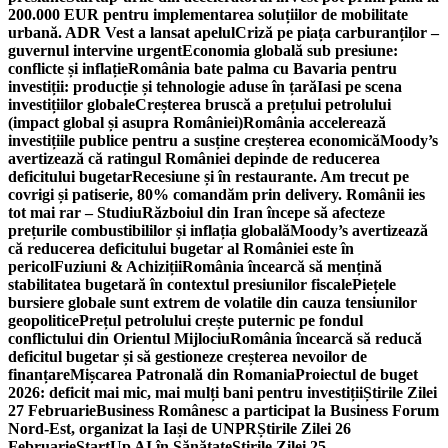
200.000 EUR pentru implementarea soluțiilor de mobilitate
urbană. ADR Vest a lansat apelul
Criză pe piața carburanților –
guvernul intervine urgent
Economia globală sub presiune:
conflicte și inflație
România bate palma cu Bavaria pentru
investiții: producție și tehnologie aduse în țară
Iasi pe scena
investițiilor globale
Creșterea bruscă a prețului petrolului
(impact global și asupra României)
România accelerează
investițiile publice pentru a susține creșterea economică
Moody’s
avertizează că ratingul României depinde de reducerea
deficitului bugetar
Recesiune și în restaurante. Am trecut pe
covrigi și patiserie, 80% comandăm prin delivery. Românii ies
tot mai rar – Studiu
Războiul din Iran începe să afecteze
prețurile combustibililor și inflația globală
Moody’s avertizează
că reducerea deficitului bugetar al României este în
pericol
Fuziuni & Achiziții
România încearcă să mențină
stabilitatea bugetară în contextul presiunilor fiscale
Piețele
bursiere globale sunt extrem de volatile din cauza tensiunilor
geopolitice
Prețul petrolului crește puternic pe fondul
conflictului din Orientul Mijlociu
România încearcă să reducă
deficitul bugetar și să gestioneze creșterea nevoilor de
finanțare
Mișcarea Patronală din Romania
Proiectul de buget
2026: deficit mai mic, mai mulți bani pentru investiții
Știrile Zilei
27 Februarie
Business Românesc a participat la Business Forum
Nord-Est, organizat la Iași de UNPR
Știrile Zilei 26
Februarie
StartUp AI în Sănătate
Știrile Zilei 25