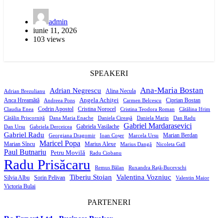
admin
iunie 11, 2026
103 views
SPEAKERI
Ana-Maria Bostan
Adrian Negrescu
Alina Necula
Adrian Brezulianu
Angela Achiței
Anca Hreamătă
Ciprian Bostan
Andreea Pons
Carmen Belcescu
Codrin Apostol
Cristina Norocel
Claudia Enea
Cristina Teodora Roman
Cătălina Ifrim
Cătălin Priscorniță
Dana Maria Enache
Daniela Cireașă
Daniela Marin
Dan Radu
Gabriel Mardarasevici
Gabriela Vasilache
Dan Ursu
Gabriela Derceicea
Gabriel Radu
Marian Berdan
Georgiana Dragomir
Ioan Coșer
Marcela Ursu
Maricel Popa
Marian Sîncu
Marius Alexe
Marius Dangă
Nicoleta Gall
Paul Butnariu
Petru Movilă
Radu Ciobanu
Radu Prisăcaru
Remus Bălan
Ruxandra Rață-Bucevschi
Tiberiu Stoian
Valentina Vozniuc
Silvia Albu
Sorin Pelivan
Valentin Maior
Victoria Bulai
PARTENERI