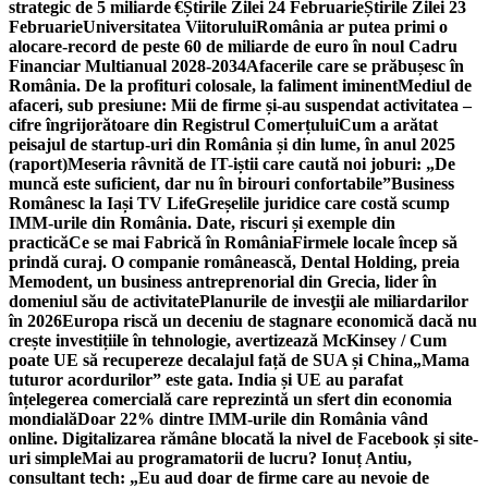
strategic de 5 miliarde €
Știrile Zilei 24 Februarie
Știrile Zilei 23
Februarie
Universitatea Viitorului
România ar putea primi o
alocare-record de peste 60 de miliarde de euro în noul Cadru
Financiar Multianual 2028-2034
Afacerile care se prăbușesc în
România. De la profituri colosale, la faliment iminent
Mediul de
afaceri, sub presiune: Mii de firme și-au suspendat activitatea –
cifre îngrijorătoare din Registrul Comerțului
Cum a arătat
peisajul de startup-uri din România și din lume, în anul 2025
(raport)
Meseria râvnită de IT-iștii care caută noi joburi: „De
muncă este suficient, dar nu în birouri confortabile”
Business
Românesc la Iași TV Life
Greșelile juridice care costă scump
IMM-urile din România. Date, riscuri și exemple din
practică
Ce se mai Fabrică în România
Firmele locale încep să
prindă curaj. O companie românească, Dental Holding, preia
Memodent, un business antreprenorial din Grecia, lider în
domeniul său de activitate
Planurile de invesţii ale miliardarilor
în 2026
Europa riscă un deceniu de stagnare economică dacă nu
crește investițiile în tehnologie, avertizează McKinsey / Cum
poate UE să recupereze decalajul față de SUA și China
„Mama
tuturor acordurilor” este gata. India și UE au parafat
înțelegerea comercială care reprezintă un sfert din economia
mondială
Doar 22% dintre IMM-urile din România vând
online. Digitalizarea rămâne blocată la nivel de Facebook și site-
uri simple
Mai au programatorii de lucru? Ionuț Antiu,
consultant tech: „Eu aud doar de firme care au nevoie de