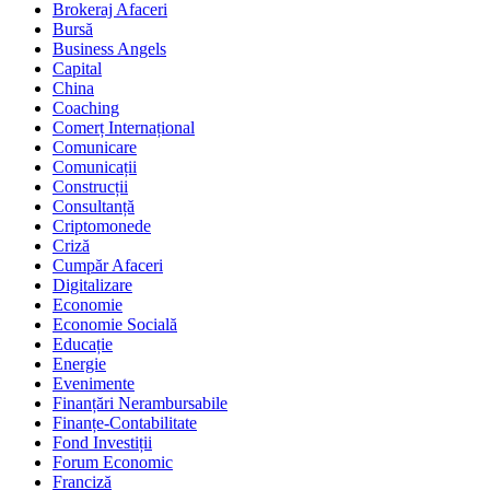
Brokeraj Afaceri
Bursă
Business Angels
Capital
China
Coaching
Comerț Internațional
Comunicare
Comunicații
Construcții
Consultanță
Criptomonede
Criză
Cumpăr Afaceri
Digitalizare
Economie
Economie Socială
Educație
Energie
Evenimente
Finanțări Nerambursabile
Finanțe-Contabilitate
Fond Investiții
Forum Economic
Franciză