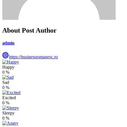
About Post Author
admin
https://businessromanesc.ro
Happy
0
%
Sad
0
%
Excited
0
%
Sleepy
0
%