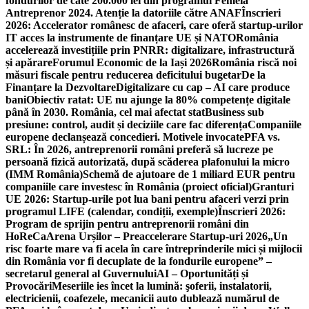
fondurilor de câte 200.000 lei din programul Femeia
Antreprenor 2024. Atenție la datoriile către ANAF
Înscrieri
2026: Accelerator românesc de afaceri, care oferă startup-urilor
IT acces la instrumente de finanțare UE și NATO
România
accelerează investițiile prin PNRR: digitalizare, infrastructură
și apărare
Forumul Economic de la Iași 2026
România riscă noi
măsuri fiscale pentru reducerea deficitului bugetar
De la
Finanțare la Dezvoltare
Digitalizare cu cap – AI care produce
bani
Obiectiv ratat: UE nu ajunge la 80% competențe digitale
până în 2030. România, cel mai afectat stat
Business sub
presiune: control, audit și deciziile care fac diferența
Companiile
europene declanșează concedieri. Motivele invocate
PFA vs.
SRL: În 2026, antreprenorii români preferă să lucreze pe
persoană fizică autorizată, după scăderea plafonului la micro
(IMM România)
Schemă de ajutoare de 1 miliard EUR pentru
companiile care investesc în România (proiect oficial)
Granturi
UE 2026: Startup-urile pot lua bani pentru afaceri verzi prin
programul LIFE (calendar, condiții, exemple)
Înscrieri 2026:
Program de sprijin pentru antreprenorii români din
HoReCa
Arena Urșilor – Preaccelerare Startup-uri 2026
„Un
risc foarte mare va fi acela în care întreprinderile mici și mijlocii
din România vor fi decuplate de la fondurile europene” –
secretarul general al Guvernului
AI – Oportunități și
Provocări
Meseriile ies încet la lumină: şoferii, instalatorii,
electricienii, coafezele, mecanicii auto dublează numărul de