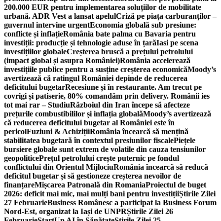
200.000 EUR pentru implementarea soluțiilor de mobilitate
urbană. ADR Vest a lansat apelul
Criză pe piața carburanților –
guvernul intervine urgent
Economia globală sub presiune:
conflicte și inflație
România bate palma cu Bavaria pentru
investiții: producție și tehnologie aduse în țară
Iasi pe scena
investițiilor globale
Creșterea bruscă a prețului petrolului
(impact global și asupra României)
România accelerează
investițiile publice pentru a susține creșterea economică
Moody’s
avertizează că ratingul României depinde de reducerea
deficitului bugetar
Recesiune și în restaurante. Am trecut pe
covrigi și patiserie, 80% comandăm prin delivery. Românii ies
tot mai rar – Studiu
Războiul din Iran începe să afecteze
prețurile combustibililor și inflația globală
Moody’s avertizează
că reducerea deficitului bugetar al României este în
pericol
Fuziuni & Achiziții
România încearcă să mențină
stabilitatea bugetară în contextul presiunilor fiscale
Piețele
bursiere globale sunt extrem de volatile din cauza tensiunilor
geopolitice
Prețul petrolului crește puternic pe fondul
conflictului din Orientul Mijlociu
România încearcă să reducă
deficitul bugetar și să gestioneze creșterea nevoilor de
finanțare
Mișcarea Patronală din Romania
Proiectul de buget
2026: deficit mai mic, mai mulți bani pentru investiții
Știrile Zilei
27 Februarie
Business Românesc a participat la Business Forum
Nord-Est, organizat la Iași de UNPR
Știrile Zilei 26
Februarie
StartUp AI în Sănătate
Știrile Zilei 25