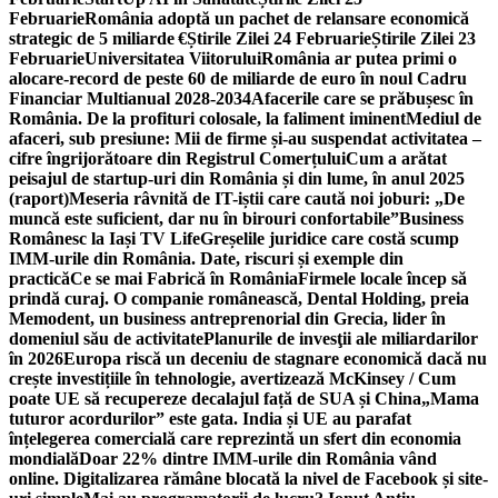
Februarie
România adoptă un pachet de relansare economică
strategic de 5 miliarde €
Știrile Zilei 24 Februarie
Știrile Zilei 23
Februarie
Universitatea Viitorului
România ar putea primi o
alocare-record de peste 60 de miliarde de euro în noul Cadru
Financiar Multianual 2028-2034
Afacerile care se prăbușesc în
România. De la profituri colosale, la faliment iminent
Mediul de
afaceri, sub presiune: Mii de firme și-au suspendat activitatea –
cifre îngrijorătoare din Registrul Comerțului
Cum a arătat
peisajul de startup-uri din România și din lume, în anul 2025
(raport)
Meseria râvnită de IT-iștii care caută noi joburi: „De
muncă este suficient, dar nu în birouri confortabile”
Business
Românesc la Iași TV Life
Greșelile juridice care costă scump
IMM-urile din România. Date, riscuri și exemple din
practică
Ce se mai Fabrică în România
Firmele locale încep să
prindă curaj. O companie românească, Dental Holding, preia
Memodent, un business antreprenorial din Grecia, lider în
domeniul său de activitate
Planurile de invesţii ale miliardarilor
în 2026
Europa riscă un deceniu de stagnare economică dacă nu
crește investițiile în tehnologie, avertizează McKinsey / Cum
poate UE să recupereze decalajul față de SUA și China
„Mama
tuturor acordurilor” este gata. India și UE au parafat
înțelegerea comercială care reprezintă un sfert din economia
mondială
Doar 22% dintre IMM-urile din România vând
online. Digitalizarea rămâne blocată la nivel de Facebook și site-