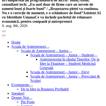
uri simple
Mai au programatorii de lucru? Ionuț Antiu,
consultant tech: „Eu aud doar de firme care au nevoie de
oameni buni și foarte buni” / „Reașezarea pieței va continua.
Nu e o corecție de moment, e o schimbare de fond”
Asistent AI
cu Identitate Umana
Ce va include pachetul de relansare
economică, pentru companii și antreprenori
S. aug. 8th, 2026
Home
Școala de Antreprenori
Școala de Antreprenori – Junior
Școala de Antreprenori – Junior – Studenți
Antreprenoriat în rândul Tinerilor: De la
Idee la Finanțare – Studenți Medicină
Generală
Școala de Antreprenori – Junior – Elevi
Școala de Antreprenori – Junior – Preșcolari &
Școlari
Evenimente
De la Idee la Business Profitabil
Speakeri
Despre Noi
Pin Posts