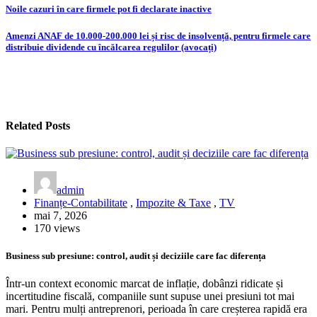
Navigare
Noile cazuri în care firmele pot fi declarate inactive
în
Amenzi ANAF de 10.000-200.000 lei și risc de insolvență, pentru firmele care
articole
distribuie dividende cu încălcarea regulilor (avocați)
Related Posts
admin
Finanțe-Contabilitate
,
Impozite & Taxe
,
TV
mai 7, 2026
170 views
Business sub presiune: control, audit și deciziile care fac diferența
Într-un context economic marcat de inflație, dobânzi ridicate și
incertitudine fiscală, companiile sunt supuse unei presiuni tot mai
mari. Pentru mulți antreprenori, perioada în care creșterea rapidă era