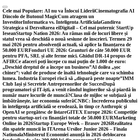
Skip
to
Cele mai Populare:
AI nu va Înlocui Liderii
Cinematografia AI
content
Dincolo de Butonul Magic
Cum atragem un
Investitor
Informatica vs. Inteligenta Artificiala
Gandirea
Strategica si Dezvoltarea ei
Digitail – Cel mai puternic StartUp
Iesean
Startup Nation 2026: Au rămas mii de locuri libere și
statul vrea să deschidă o nouă sesiune de înscrieri. Termen 29
mai 2026 pentru absolvenții actuali, să aplice la finanțarea de
50.000 EUR
Fonduri UE 2026: Granturi de câte 50.000 EUR
pentru PFA, SRL și alte ferme mici. Ghidul DR-14 propus de
AFIR
Ce afaceri poți începe cu mai puțin de 1.000 de euro:
„Deschid dreptul de a începe un business”
Al doilea „șoc
chinez”: valul de produse de înaltă tehnologie care va schimba
lumea. Industria Europei riscă să „dispară peste noapte”
IMM
Club Iași și Secretele Antreprenorilor de Succes
După
programatori şi IT-işti, a venit rândul inginerilor să-şi piardă în
număr mare locurile de muncă?
Clasa de mijloc se subţiază şi
îmbătrâneşte, iar economia suferă
CNBC: Încrederea publicului
în inteligenţa artificială se erodează, în timp ce Anthropic şi
OpenAI se pregătesc de listare
GITEX Europe 2026: Competiție
pentru startup-uri cu finanțări totale de 50.000 EUR
Marketing
Online in 2026
Startup Europe Week – Brasov 2026
Realitatea
din spatele muncii în IT
Arena Ursilor Junior 2026 – Finala
Nationala
Ministerul Economiei anunță în 2026 deblocarea