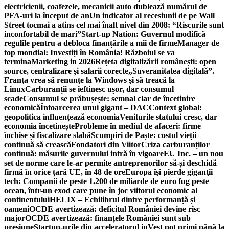
electricienii, coafezele, mecanicii auto dublează numărul de
PFA-uri la început de an
Un indicator al recesiunii de pe Wall
Street tocmai a atins cel mai înalt nivel din 2008: “Riscurile sunt
inconfortabil de mari”
Start-up Nation: Guvernul modifică
regulile pentru a debloca finanțările a mii de firme
Manager de
top mondial: Investiți în România! Războiul se va
termina
Marketing in 2026
Rețeta digitalizării românești: open
source, centralizare și salarii corecte
„Suveranitatea digitală”.
Franţa vrea să renunţe la Windows şi să treacă la
Linux
Carburanții se ieftinesc ușor, dar consumul
scade
Consumul se prăbușește: semnal clar de încetinire
economică
Întoarcerea unui gigant – DAC
Context global:
geopolitica influențează economia
Veniturile statului cresc, dar
economia încetinește
Probleme în mediul de afaceri: firme
închise și fiscalizare slabă
Scumpiri de Paște: costul vieții
continuă să crească
Fondatori din Viitor
Criza carburanților
continuă: măsurile guvernului intră în vigoare
EU Inc. – un nou
set de norme care le-ar permite antreprenorilor să-și deschidă
firmă în orice țară UE, în 48 de ore
Europa îşi pierde giganţii
tech: Companii de peste 1.200 de miliarde de euro fug peste
ocean, într-un exod care pune în joc viitorul economic al
continentului
HELIX – Echilibrul dintre performanță și
oameni
OCDE avertizează: deficitul României devine risc
major
OCDE avertizează: finanțele României sunt sub
presiune
Startup-urile din acceleratorul inVest pot primi până la