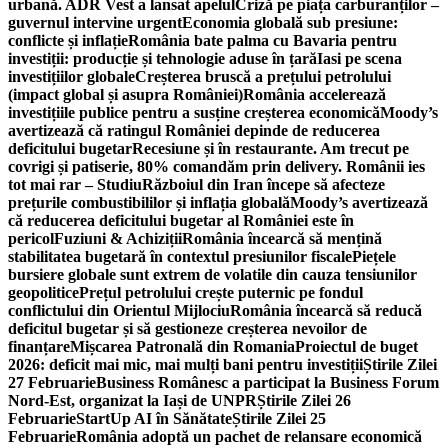
urbană. ADR Vest a lansat apelul
Criză pe piața carburanților –
guvernul intervine urgent
Economia globală sub presiune:
conflicte și inflație
România bate palma cu Bavaria pentru
investiții: producție și tehnologie aduse în țară
Iasi pe scena
investițiilor globale
Creșterea bruscă a prețului petrolului
(impact global și asupra României)
România accelerează
investițiile publice pentru a susține creșterea economică
Moody’s
avertizează că ratingul României depinde de reducerea
deficitului bugetar
Recesiune și în restaurante. Am trecut pe
covrigi și patiserie, 80% comandăm prin delivery. Românii ies
tot mai rar – Studiu
Războiul din Iran începe să afecteze
prețurile combustibililor și inflația globală
Moody’s avertizează
că reducerea deficitului bugetar al României este în
pericol
Fuziuni & Achiziții
România încearcă să mențină
stabilitatea bugetară în contextul presiunilor fiscale
Piețele
bursiere globale sunt extrem de volatile din cauza tensiunilor
geopolitice
Prețul petrolului crește puternic pe fondul
conflictului din Orientul Mijlociu
România încearcă să reducă
deficitul bugetar și să gestioneze creșterea nevoilor de
finanțare
Mișcarea Patronală din Romania
Proiectul de buget
2026: deficit mai mic, mai mulți bani pentru investiții
Știrile Zilei
27 Februarie
Business Românesc a participat la Business Forum
Nord-Est, organizat la Iași de UNPR
Știrile Zilei 26
Februarie
StartUp AI în Sănătate
Știrile Zilei 25
Februarie
România adoptă un pachet de relansare economică