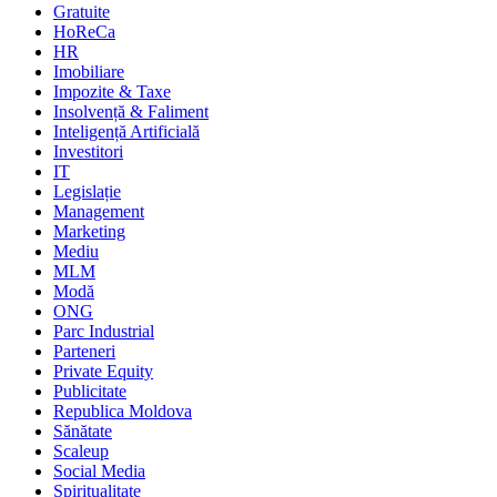
Gratuite
HoReCa
HR
Imobiliare
Impozite & Taxe
Insolvență & Faliment
Inteligență Artificială
Investitori
IT
Legislație
Management
Marketing
Mediu
MLM
Modă
ONG
Parc Industrial
Parteneri
Private Equity
Publicitate
Republica Moldova
Sănătate
Scaleup
Social Media
Spiritualitate