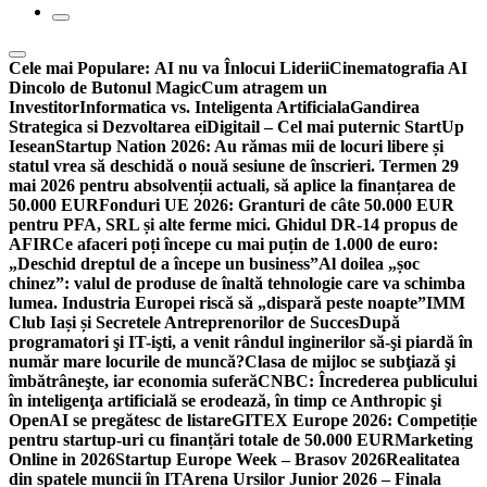
Cele mai Populare:
AI nu va Înlocui Liderii
Cinematografia AI
Dincolo de Butonul Magic
Cum atragem un
Investitor
Informatica vs. Inteligenta Artificiala
Gandirea
Strategica si Dezvoltarea ei
Digitail – Cel mai puternic StartUp
Iesean
Startup Nation 2026: Au rămas mii de locuri libere și
statul vrea să deschidă o nouă sesiune de înscrieri. Termen 29
mai 2026 pentru absolvenții actuali, să aplice la finanțarea de
50.000 EUR
Fonduri UE 2026: Granturi de câte 50.000 EUR
pentru PFA, SRL și alte ferme mici. Ghidul DR-14 propus de
AFIR
Ce afaceri poți începe cu mai puțin de 1.000 de euro:
„Deschid dreptul de a începe un business”
Al doilea „șoc
chinez”: valul de produse de înaltă tehnologie care va schimba
lumea. Industria Europei riscă să „dispară peste noapte”
IMM
Club Iași și Secretele Antreprenorilor de Succes
După
programatori şi IT-işti, a venit rândul inginerilor să-şi piardă în
număr mare locurile de muncă?
Clasa de mijloc se subţiază şi
îmbătrâneşte, iar economia suferă
CNBC: Încrederea publicului
în inteligenţa artificială se erodează, în timp ce Anthropic şi
OpenAI se pregătesc de listare
GITEX Europe 2026: Competiție
pentru startup-uri cu finanțări totale de 50.000 EUR
Marketing
Online in 2026
Startup Europe Week – Brasov 2026
Realitatea
din spatele muncii în IT
Arena Ursilor Junior 2026 – Finala