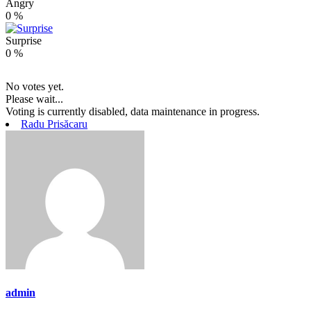
Angry
0
%
Surprise
0
%
No votes yet.
Please wait...
Voting is currently disabled, data maintenance in progress.
Radu Prisăcaru
admin