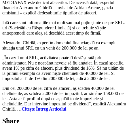
MEDIAFAX este dedicat afacerilor. De această dată, expertul
financiar Alexandru Chirilă – invitat de Adrian Artene, gazda
emisiunii – explică dedesubturile tipurilor de afaceri.
Iată care sunt informațiile mai mult sau mai puțin știute despre SRL-
uri (Societăți cu Răspundere Limitată) și ce trebuie să știe
antreprenorii care aleg să deschidă acest timp de firmă.
Alexandru Chirilă, expert în domeniul financiar, dă ca exemplu
situația unui SRL cu un venit de 200.000 de lei pe an.
„În cazul unui SRL, activitatea poate fi desfășurată prin
administrator. Nu e neapărat nevoie să fiu angajat. În cazul specific,
avem 1% pe cifra de afaceri, plus dividend de 16%. Să nu uităm de
la primul exemplu că avem niște cheltuieli de 40.000 de lei. Și
impozitul ar fi de 1% din 200.000 de lei, adică 2.000 de lei.
Din cei 200.000 de lei cifră de afaceri, aș scădea 40.000 de lei
cheltuielile, aș scădea 2.000 de lei impozitul, ar rămâne 158.000 de
lei. Asta ar fi profitul după ce aș plăti toate impozitele și
cheltuielile. Dar intervine impozitul pe dividend”, explică Alexandru
Chirilă. …
Citește Întreg Articolul
Share