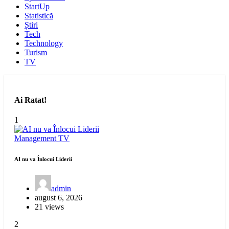
StartUp
Statistică
Știri
Tech
Technology
Turism
TV
Ai Ratat!
1
Management
TV
AI nu va Înlocui Liderii
admin
august 6, 2026
21 views
2