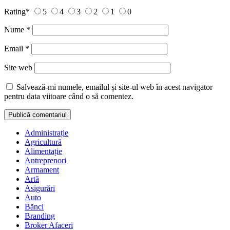
Rating
*
5
4
3
2
1
0
Nume
*
Email
*
Site web
Salvează-mi numele, emailul și site-ul web în acest navigator
pentru data viitoare când o să comentez.
Administrație
Agricultură
Alimentație
Antreprenori
Armament
Artă
Asigurări
Auto
Bănci
Branding
Broker Afaceri