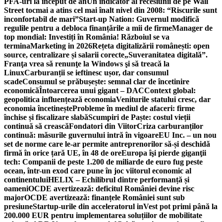
PFA-uri la început de an
Un indicator al recesiunii de pe Wall
Street tocmai a atins cel mai înalt nivel din 2008: “Riscurile sunt
inconfortabil de mari”
Start-up Nation: Guvernul modifică
regulile pentru a debloca finanțările a mii de firme
Manager de
top mondial: Investiți în România! Războiul se va
termina
Marketing in 2026
Rețeta digitalizării românești: open
source, centralizare și salarii corecte
„Suveranitatea digitală”.
Franţa vrea să renunţe la Windows şi să treacă la
Linux
Carburanții se ieftinesc ușor, dar consumul
scade
Consumul se prăbușește: semnal clar de încetinire
economică
Întoarcerea unui gigant – DAC
Context global:
geopolitica influențează economia
Veniturile statului cresc, dar
economia încetinește
Probleme în mediul de afaceri: firme
închise și fiscalizare slabă
Scumpiri de Paște: costul vieții
continuă să crească
Fondatori din Viitor
Criza carburanților
continuă: măsurile guvernului intră în vigoare
EU Inc. – un nou
set de norme care le-ar permite antreprenorilor să-și deschidă
firmă în orice țară UE, în 48 de ore
Europa îşi pierde giganţii
tech: Companii de peste 1.200 de miliarde de euro fug peste
ocean, într-un exod care pune în joc viitorul economic al
continentului
HELIX – Echilibrul dintre performanță și
oameni
OCDE avertizează: deficitul României devine risc
major
OCDE avertizează: finanțele României sunt sub
presiune
Startup-urile din acceleratorul inVest pot primi până la
200.000 EUR pentru implementarea soluțiilor de mobilitate