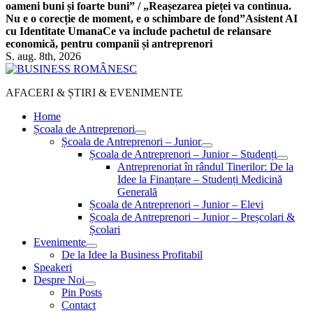
oameni buni și foarte buni” / „Reașezarea pieței va continua.
Nu e o corecție de moment, e o schimbare de fond”
Asistent AI
cu Identitate Umana
Ce va include pachetul de relansare
economică, pentru companii și antreprenori
S. aug. 8th, 2026
AFACERI & ȘTIRI & EVENIMENTE
Home
Școala de Antreprenori
Școala de Antreprenori – Junior
Școala de Antreprenori – Junior – Studenți
Antreprenoriat în rândul Tinerilor: De la
Idee la Finanțare – Studenți Medicină
Generală
Școala de Antreprenori – Junior – Elevi
Școala de Antreprenori – Junior – Preșcolari &
Școlari
Evenimente
De la Idee la Business Profitabil
Speakeri
Despre Noi
Pin Posts
Contact