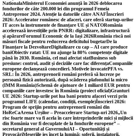
Nationala
Ministerul Economiei anunță în 2026 deblocarea
fondurilor de câte 200.000 lei din programul Femeia
Antreprenor 2024. Atenție la datoriile către ANAF
Înscrieri
2026: Accelerator românesc de afaceri, care oferă startup-urilor
IT acces la instrumente de finanțare UE și NATO
România
accelerează investițiile prin PNRR: digitalizare, infrastructură
și apărare
Forumul Economic de la Iași 2026
România riscă noi
măsuri fiscale pentru reducerea deficitului bugetar
De la
Finanțare la Dezvoltare
Digitalizare cu cap – AI care produce
bani
Obiectiv ratat: UE nu ajunge la 80% competențe digitale
până în 2030. România, cel mai afectat stat
Business sub
presiune: control, audit și deciziile care fac diferența
Companiile
europene declanșează concedieri. Motivele invocate
PFA vs.
SRL: În 2026, antreprenorii români preferă să lucreze pe
persoană fizică autorizată, după scăderea plafonului la micro
(IMM România)
Schemă de ajutoare de 1 miliard EUR pentru
companiile care investesc în România (proiect oficial)
Granturi
UE 2026: Startup-urile pot lua bani pentru afaceri verzi prin
programul LIFE (calendar, condiții, exemple)
Înscrieri 2026:
Program de sprijin pentru antreprenorii români din
HoReCa
Arena Urșilor – Preaccelerare Startup-uri 2026
„Un
risc foarte mare va fi acela în care întreprinderile mici și mijlocii
din România vor fi decuplate de la fondurile europene” –
secretarul general al Guvernului
AI – Oportunități și
Provocări
Meseriile ies încet la lumină: şoferii, instalatorii,