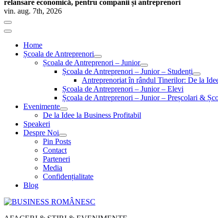
relansare economică, pentru companii și antreprenori
vin. aug. 7th, 2026
Home
Școala de Antreprenori
Școala de Antreprenori – Junior
Școala de Antreprenori – Junior – Studenți
Antreprenoriat în rândul Tinerilor: De la Id
Școala de Antreprenori – Junior – Elevi
Școala de Antreprenori – Junior – Preșcolari & Șco
Evenimente
De la Idee la Business Profitabil
Speakeri
Despre Noi
Pin Posts
Contact
Parteneri
Media
Confidențialitate
Blog