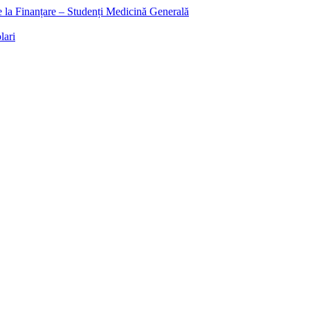
ee la Finanțare – Studenți Medicină Generală
lari