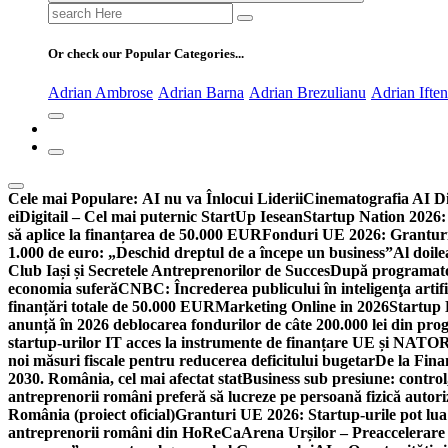
Search
for:
Or check our Popular Categories...
Adrian Ambrose
Adrian Barna
Adrian Brezulianu
Adrian Ifte
Cele mai Populare:
AI nu va Înlocui Liderii
Cinematografia AI D
ei
Digitail – Cel mai puternic StartUp Iesean
Startup Nation 2026: 
să aplice la finanțarea de 50.000 EUR
Fonduri UE 2026: Granturi
1.000 de euro: „Deschid dreptul de a începe un business”
Al doile
Club Iași și Secretele Antreprenorilor de Succes
După programatori
economia suferă
CNBC: Încrederea publicului în inteligenţa artifi
finanțări totale de 50.000 EUR
Marketing Online in 2026
Startup
anunță în 2026 deblocarea fondurilor de câte 200.000 lei din pr
startup-urilor IT acces la instrumente de finanțare UE și NATO
R
noi măsuri fiscale pentru reducerea deficitului bugetar
De la Fina
2030. România, cel mai afectat stat
Business sub presiune: control, 
antreprenorii români preferă să lucreze pe persoană fizică auto
România (proiect oficial)
Granturi UE 2026: Startup-urile pot lua
antreprenorii români din HoReCa
Arena Urșilor – Preaccelerare