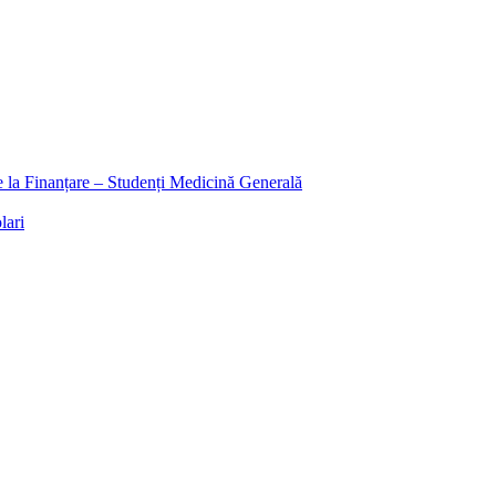
ee la Finanțare – Studenți Medicină Generală
lari