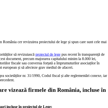
in România cer revizuirea proiectului de lege și spun care sunt cele mai
rităților să revizuiască
proiectul de lege
pus recent în transparență de
 acest document, precum majorarea capitalului minim la 8.000 lei,
toriilor fiscale sau conversia forțată a împrumuturilor asociaților în
t european și să afecteze grav mediul de afaceri.
a societăților nr. 31/1990, Codul fiscal și alte reglementări conexe, iar
precedent.
care vizează firmele din România, incluse în
uri incluse în proiectul de Lege: