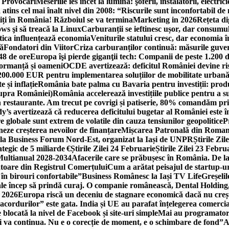
i Provocări
Meseriile ies încet la lumină: şoferii, instalatorii, elect
 atins cel mai înalt nivel din 2008: “Riscurile sunt inconfortabil de
iți în România! Războiul se va termina
Marketing in 2026
Rețeta di
ws şi să treacă la Linux
Carburanții se ieftinesc ușor, dar consumu
tica influențează economia
Veniturile statului cresc, dar economia î
că
Fondatori din Viitor
Criza carburanților continuă: măsurile guver
48 de ore
Europa îşi pierde giganţii tech: Companii de peste 1.200 d
formanță și oameni
OCDE avertizează: deficitul României devine ri
a 200.000 EUR pentru implementarea soluțiilor de mobilitate urbană
 și inflație
România bate palma cu Bavaria pentru investiții: produc
asupra României)
România accelerează investițiile publice pentru a s
n restaurante. Am trecut pe covrigi și patiserie, 80% comandăm pri
’s avertizează că reducerea deficitului bugetar al României este î
re globale sunt extrem de volatile din cauza tensiunilor geopolitice
P
neze creșterea nevoilor de finanțare
Mișcarea Patronală din Roman
 la Business Forum Nord-Est, organizat la Iași de UNPR
Știrile Zi
egic de 5 miliarde €
Știrile Zilei 24 Februarie
Știrile Zilei 23 Febru
 Multianual 2028-2034
Afacerile care se prăbușesc în România. De la 
rătoare din Registrul Comerțului
Cum a arătat peisajul de startup-ur
 în birouri confortabile”
Business Românesc la Iași TV Life
Greșeli
ale încep să prindă curaj. O companie românească, Dental Holding,
n 2026
Europa riscă un deceniu de stagnare economică dacă nu crește
cordurilor” este gata. India și UE au parafat înțelegerea comerci
locată la nivel de Facebook și site-uri simple
Mai au programatori
ei va continua. Nu e o corecție de moment, e o schimbare de fond”
A