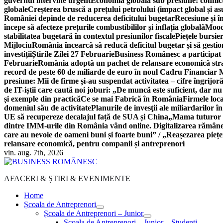
guvernul intervine urgent
Economia globală sub presiune: conflicte
globale
Creșterea bruscă a prețului petrolului (impact global și 
României depinde de reducerea deficitului bugetar
Recesiune și î
începe să afecteze prețurile combustibililor și inflația globală
Moody
stabilitatea bugetară în contextul presiunilor fiscale
Piețele bursie
Mijlociu
România încearcă să reducă deficitul bugetar și să gestio
investiții
Știrile Zilei 27 Februarie
Business Românesc a participat
Februarie
România adoptă un pachet de relansare economică strat
record de peste 60 de miliarde de euro în noul Cadru Financiar
presiune: Mii de firme și-au suspendat activitatea – cifre îngrijo
de IT-iștii care caută noi joburi: „De muncă este suficient, dar nu
și exemple din practică
Ce se mai Fabrică în România
Firmele loc
domeniul său de activitate
Planurile de invesţii ale miliardarilor î
UE să recupereze decalajul față de SUA și China
„Mama tuturor a
dintre IMM-urile din România vând online. Digitalizarea rămâne b
care au nevoie de oameni buni și foarte buni” / „Reașezarea pieț
relansare economică, pentru companii și antreprenori
vin. aug. 7th, 2026
AFACERI & ȘTIRI & EVENIMENTE
Home
Școala de Antreprenori
Școala de Antreprenori – Junior
Școala de Antreprenori – Junior – Studenți