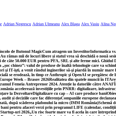
ne
Adrian Negrescu
Adrian Ulmeanu
Alex Blaga
Alex Vasiu
Alina Ne
incolo de Butonul Magic
Cum atragem un Investitor
Informatica vs.
Au rămas mii de locuri libere și statul vrea să deschidă o nouă sesi
 de câte 50.000 EUR pentru PFA, SRL și alte ferme mici. Ghidul
a „șoc chinez”: valul de produse de înaltă tehnologie care va schi
 şi IT-işti, a venit rândul inginerilor să-şi piardă în număr mare
cială se erodează, în timp ce Anthropic şi OpenAI se pregătesc de l
 Europe Week – Brasov 2026
Realitatea din spatele muncii în IT
Are
ogramul Femeia Antreprenor 2024. Atenție la datoriile către ANAF
Î
omânia accelerează investițiile prin PNRR: digitalizare, infrastruc
nțare la Dezvoltare
Digitalizare cu cap – AI care produce bani
Obiec
audit și deciziile care fac diferența
Companiile europene declanșeaz
rizată, după scăderea plafonului la micro (IMM România)
Schemă de
 bani pentru afaceri verzi prin programul LIFE (calendar, condiții
 Startup-uri 2026
„Un risc foarte mare va fi acela în care întreprind