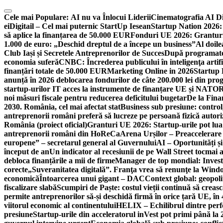
Skip
to
Cele mai Populare:
AI nu va Înlocui Liderii
Cinematografia AI D
content
ei
Digitail – Cel mai puternic StartUp Iesean
Startup Nation 2026: 
să aplice la finanțarea de 50.000 EUR
Fonduri UE 2026: Granturi
1.000 de euro: „Deschid dreptul de a începe un business”
Al doile
Club Iași și Secretele Antreprenorilor de Succes
După programatori
economia suferă
CNBC: Încrederea publicului în inteligenţa artifi
finanțări totale de 50.000 EUR
Marketing Online in 2026
Startup
anunță în 2026 deblocarea fondurilor de câte 200.000 lei din pr
startup-urilor IT acces la instrumente de finanțare UE și NATO
R
noi măsuri fiscale pentru reducerea deficitului bugetar
De la Fina
2030. România, cel mai afectat stat
Business sub presiune: control, 
antreprenorii români preferă să lucreze pe persoană fizică auto
România (proiect oficial)
Granturi UE 2026: Startup-urile pot lua
antreprenorii români din HoReCa
Arena Urșilor – Preaccelerare
europene” – secretarul general al Guvernului
AI – Oportunități ș
început de an
Un indicator al recesiunii de pe Wall Street tocmai a
debloca finanțările a mii de firme
Manager de top mondial: Invest
corecte
„Suveranitatea digitală”. Franţa vrea să renunţe la Windo
economică
Întoarcerea unui gigant – DAC
Context global: geopoli
fiscalizare slabă
Scumpiri de Paște: costul vieții continuă să creas
permite antreprenorilor să-și deschidă firmă în orice țară UE, în 
viitorul economic al continentului
HELIX – Echilibrul dintre per
presiune
Startup-urile din acceleratorul inVest pot primi până l