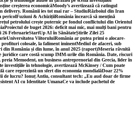
ție și tehnologie aduse în țară
Iasi pe scena investițiilor
usține creșterea economică
Moody’s avertizează că ratingul
n delivery. Românii ies tot mai rar – Studiu
Războiul din Iran
n pericol
Fuziuni & Achiziții
România încearcă să mențină
rețul petrolului crește puternic pe fondul conflictului din Orientul
ia
Proiectul de buget 2026: deficit mai mic, mai mulți bani pentru
lei 26 Februarie
StartUp AI în Sănătate
Știrile Zilei 25
arie
Universitatea Viitorului
România ar putea primi o alocare-
profituri colosale, la faliment iminent
Mediul de afaceri, sub
i din România și din lume, în anul 2025 (raport)
Meseria râvnită
le juridice care costă scump IMM-urile din România. Date, riscuri
 preia Memodent, un business antreprenorial din Grecia, lider în
 investițiile în tehnologie, avertizează McKinsey / Cum poate
ală care reprezintă un sfert din economia mondială
Doar 22%
i de lucru? Ionuț Antiu, consultant tech: „Eu aud doar de firme
sistent AI cu Identitate Umana
Ce va include pachetul de