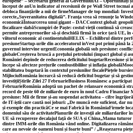
europene” – secretarul general al Guvernului
AI – Oportunități ș
început de an
Un indicator al recesiunii de pe Wall Street tocmai a
debloca finanțările a mii de firme
Manager de top mondial: Invest
corecte
„Suveranitatea digitală”. Franţa vrea să renunţe la Windo
economică
Întoarcerea unui gigant – DAC
Context global: geopoli
fiscalizare slabă
Scumpiri de Paște: costul vieții continuă să creas
permite antreprenorilor să-și deschidă firmă în orice țară UE, în 
viitorul economic al continentului
HELIX – Echilibrul dintre per
presiune
Startup-urile din acceleratorul inVest pot primi până l
guvernul intervine urgent
Economia globală sub presiune: conflicte
globale
Creșterea bruscă a prețului petrolului (impact global și 
României depinde de reducerea deficitului bugetar
Recesiune și î
începe să afecteze prețurile combustibililor și inflația globală
Moody
stabilitatea bugetară în contextul presiunilor fiscale
Piețele bursie
Mijlociu
România încearcă să reducă deficitul bugetar și să gestio
investiții
Știrile Zilei 27 Februarie
Business Românesc a participat
Februarie
România adoptă un pachet de relansare economică strat
record de peste 60 de miliarde de euro în noul Cadru Financiar
presiune: Mii de firme și-au suspendat activitatea – cifre îngrijo
de IT-iștii care caută noi joburi: „De muncă este suficient, dar nu
și exemple din practică
Ce se mai Fabrică în România
Firmele loc
domeniul său de activitate
Planurile de invesţii ale miliardarilor î
UE să recupereze decalajul față de SUA și China
„Mama tuturor a
dintre IMM-urile din România vând online. Digitalizarea rămâne b
care au nevoie de oameni buni și foarte buni” / „Reașezarea pieț