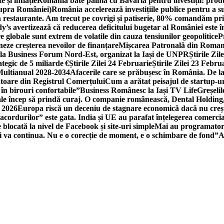
 și inflație
România bate palma cu Bavaria pentru investiții: produc
asupra României)
România accelerează investițiile publice pentru a s
n restaurante. Am trecut pe covrigi și patiserie, 80% comandăm pri
’s avertizează că reducerea deficitului bugetar al României este î
re globale sunt extrem de volatile din cauza tensiunilor geopolitice
P
neze creșterea nevoilor de finanțare
Mișcarea Patronală din Roman
 la Business Forum Nord-Est, organizat la Iași de UNPR
Știrile Zi
egic de 5 miliarde €
Știrile Zilei 24 Februarie
Știrile Zilei 23 Febru
 Multianual 2028-2034
Afacerile care se prăbușesc în România. De la 
rătoare din Registrul Comerțului
Cum a arătat peisajul de startup-ur
 în birouri confortabile”
Business Românesc la Iași TV Life
Greșeli
ale încep să prindă curaj. O companie românească, Dental Holding,
n 2026
Europa riscă un deceniu de stagnare economică dacă nu crește
cordurilor” este gata. India și UE au parafat înțelegerea comerci
locată la nivel de Facebook și site-uri simple
Mai au programatori
ei va continua. Nu e o corecție de moment, e o schimbare de fond”
A