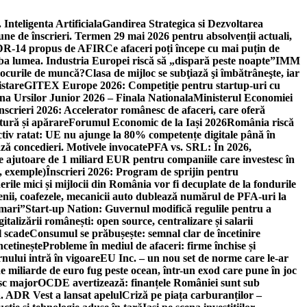
 Inteligenta Artificiala
Gandirea Strategica si Dezvoltarea
une de înscrieri. Termen 29 mai 2026 pentru absolvenții actuali,
 DR-14 propus de AFIR
Ce afaceri poți începe cu mai puțin de
mba lumea. Industria Europei riscă să „dispară peste noapte”
IMM
 locurile de muncă?
Clasa de mijloc se subţiază şi îmbătrâneşte, iar
istare
GITEX Europe 2026: Competiție pentru startup-uri cu
na Ursilor Junior 2026 – Finala Nationala
Ministerul Economiei
nscrieri 2026: Accelerator românesc de afaceri, care oferă
tură și apărare
Forumul Economic de la Iași 2026
România riscă
tiv ratat: UE nu ajunge la 80% competențe digitale până în
ă concedieri. Motivele invocate
PFA vs. SRL: În 2026,
 ajutoare de 1 miliard EUR pentru companiile care investesc în
, exemple)
Înscrieri 2026: Program de sprijin pentru
erile mici și mijlocii din România vor fi decuplate de la fondurile
ricienii, coafezele, mecanicii auto dublează numărul de PFA-uri la
 mari”
Start-up Nation: Guvernul modifică regulile pentru a
gitalizării românești: open source, centralizare și salarii
l scade
Consumul se prăbușește: semnal clar de încetinire
ncetinește
Probleme în mediul de afaceri: firme închise și
nului intră în vigoare
EU Inc. – un nou set de norme care le-ar
e miliarde de euro fug peste ocean, într-un exod care pune în joc
sc major
OCDE avertizează: finanțele României sunt sub
. ADR Vest a lansat apelul
Criză pe piața carburanților –