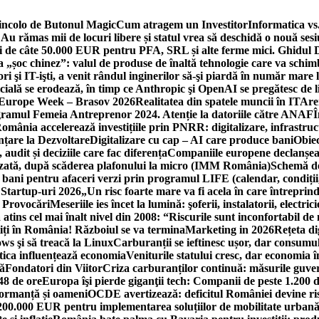
incolo de Butonul Magic
Cum atragem un Investitor
Informatica vs.
Au rămas mii de locuri libere și statul vrea să deschidă o nouă sesi
 de câte 50.000 EUR pentru PFA, SRL și alte ferme mici. Ghidul
a „șoc chinez”: valul de produse de înaltă tehnologie care va schi
 şi IT-işti, a venit rândul inginerilor să-şi piardă în număr mare
cială se erodează, în timp ce Anthropic şi OpenAI se pregătesc de l
 Europe Week – Brasov 2026
Realitatea din spatele muncii în IT
Are
ogramul Femeia Antreprenor 2024. Atenție la datoriile către ANAF
Î
omânia accelerează investițiile prin PNRR: digitalizare, infrastruc
nțare la Dezvoltare
Digitalizare cu cap – AI care produce bani
Obiec
audit și deciziile care fac diferența
Companiile europene declanșeaz
rizată, după scăderea plafonului la micro (IMM România)
Schemă de
 bani pentru afaceri verzi prin programul LIFE (calendar, condiții
 Startup-uri 2026
„Un risc foarte mare va fi acela în care întreprind
i Provocări
Meseriile ies încet la lumină: şoferii, instalatorii, elect
 atins cel mai înalt nivel din 2008: “Riscurile sunt inconfortabil de
iți în România! Războiul se va termina
Marketing in 2026
Rețeta di
ws şi să treacă la Linux
Carburanții se ieftinesc ușor, dar consumu
tica influențează economia
Veniturile statului cresc, dar economia î
că
Fondatori din Viitor
Criza carburanților continuă: măsurile guver
48 de ore
Europa îşi pierde giganţii tech: Companii de peste 1.200 d
formanță și oameni
OCDE avertizează: deficitul României devine ri
a 200.000 EUR pentru implementarea soluțiilor de mobilitate urbană