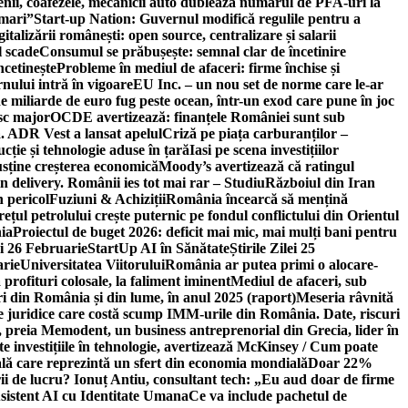
ricienii, coafezele, mecanicii auto dublează numărul de PFA-uri la
 mari”
Start-up Nation: Guvernul modifică regulile pentru a
gitalizării românești: open source, centralizare și salarii
l scade
Consumul se prăbușește: semnal clar de încetinire
ncetinește
Probleme în mediul de afaceri: firme închise și
nului intră în vigoare
EU Inc. – un nou set de norme care le-ar
e miliarde de euro fug peste ocean, într-un exod care pune în joc
sc major
OCDE avertizează: finanțele României sunt sub
. ADR Vest a lansat apelul
Criză pe piața carburanților –
ție și tehnologie aduse în țară
Iasi pe scena investițiilor
usține creșterea economică
Moody’s avertizează că ratingul
n delivery. Românii ies tot mai rar – Studiu
Războiul din Iran
n pericol
Fuziuni & Achiziții
România încearcă să mențină
rețul petrolului crește puternic pe fondul conflictului din Orientul
ia
Proiectul de buget 2026: deficit mai mic, mai mulți bani pentru
lei 26 Februarie
StartUp AI în Sănătate
Știrile Zilei 25
arie
Universitatea Viitorului
România ar putea primi o alocare-
profituri colosale, la faliment iminent
Mediul de afaceri, sub
i din România și din lume, în anul 2025 (raport)
Meseria râvnită
le juridice care costă scump IMM-urile din România. Date, riscuri
 preia Memodent, un business antreprenorial din Grecia, lider în
 investițiile în tehnologie, avertizează McKinsey / Cum poate
ală care reprezintă un sfert din economia mondială
Doar 22%
i de lucru? Ionuț Antiu, consultant tech: „Eu aud doar de firme
sistent AI cu Identitate Umana
Ce va include pachetul de