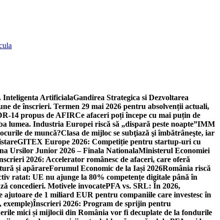
cula
 Inteligenta Artificiala
Gandirea Strategica si Dezvoltarea
une de înscrieri. Termen 29 mai 2026 pentru absolvenții actuali,
 DR-14 propus de AFIR
Ce afaceri poți începe cu mai puțin de
mba lumea. Industria Europei riscă să „dispară peste noapte”
IMM
 locurile de muncă?
Clasa de mijloc se subţiază şi îmbătrâneşte, iar
istare
GITEX Europe 2026: Competiție pentru startup-uri cu
na Ursilor Junior 2026 – Finala Nationala
Ministerul Economiei
nscrieri 2026: Accelerator românesc de afaceri, care oferă
tură și apărare
Forumul Economic de la Iași 2026
România riscă
tiv ratat: UE nu ajunge la 80% competențe digitale până în
ă concedieri. Motivele invocate
PFA vs. SRL: În 2026,
 ajutoare de 1 miliard EUR pentru companiile care investesc în
, exemple)
Înscrieri 2026: Program de sprijin pentru
erile mici și mijlocii din România vor fi decuplate de la fondurile