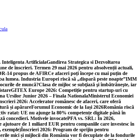
cula
 Inteligenta Artificiala
Gandirea Strategica si Dezvoltarea
une de înscrieri. Termen 29 mai 2026 pentru absolvenții actuali,
 DR-14 propus de AFIR
Ce afaceri poți începe cu mai puțin de
mba lumea. Industria Europei riscă să „dispară peste noapte”
IMM
 locurile de muncă?
Clasa de mijloc se subţiază şi îmbătrâneşte, iar
istare
GITEX Europe 2026: Competiție pentru startup-uri cu
na Ursilor Junior 2026 – Finala Nationala
Ministerul Economiei
nscrieri 2026: Accelerator românesc de afaceri, care oferă
tură și apărare
Forumul Economic de la Iași 2026
România riscă
tiv ratat: UE nu ajunge la 80% competențe digitale până în
ă concedieri. Motivele invocate
PFA vs. SRL: În 2026,
 ajutoare de 1 miliard EUR pentru companiile care investesc în
, exemple)
Înscrieri 2026: Program de sprijin pentru
erile mici și mijlocii din România vor fi decuplate de la fondurile