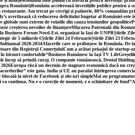
 și inflație
România bate palma cu Bavaria pentru investiții: produc
asupra României)
România accelerează investițiile publice pentru a s
n restaurante. Am trecut pe covrigi și patiserie, 80% comandăm pri
’s avertizează că reducerea deficitului bugetar al României este î
re globale sunt extrem de volatile din cauza tensiunilor geopolitice
P
neze creșterea nevoilor de finanțare
Mișcarea Patronală din Roman
 la Business Forum Nord-Est, organizat la Iași de UNPR
Știrile Zi
egic de 5 miliarde €
Știrile Zilei 24 Februarie
Știrile Zilei 23 Febru
 Multianual 2028-2034
Afacerile care se prăbușesc în România. De la 
rătoare din Registrul Comerțului
Cum a arătat peisajul de startup-ur
 în birouri confortabile”
Business Românesc la Iași TV Life
Greșeli
ale încep să prindă curaj. O companie românească, Dental Holding,
n 2026
Europa riscă un deceniu de stagnare economică dacă nu crește
cordurilor” este gata. India și UE au parafat înțelegerea comerci
locată la nivel de Facebook și site-uri simple
Mai au programatori
ei va continua. Nu e o corecție de moment, e o schimbare de fond”
A