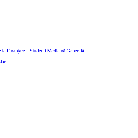
ee la Finanțare – Studenți Medicină Generală
lari