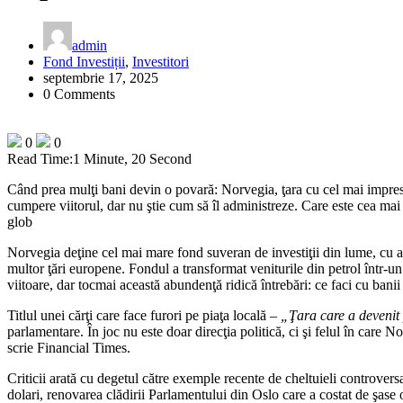
admin
Fond Investiții
,
Investitori
septembrie 17, 2025
0 Comments
0
0
Read Time:
1 Minute, 20 Second
Când prea mulţi bani devin o povară: Norvegia, ţara cu cel mai impresi
cumpere viitorul, dar nu ştie cum să îl administreze. Care este cea mai
glob
Norvegia deţine cel mai mare fond suveran de investiţii din lume, cu 
multor ţări europene. Fondul a transformat veniturile din petrol într-un
viitoare, dar tocmai această abundenţă ridică întrebări: ce faci cu banii
Titlul unei cărţi care face furori pe piaţa locală –
„Ţara care a devenit
parlamentare. În joc nu este doar direcţia politică, ci şi felul în care N
scrie Financial Times.
Criticii arată cu degetul către exemple recente de cheltuieli controver
dolari, renovarea clădirii Parlamentului din Oslo care a costat de şase 