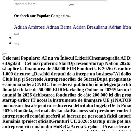
Search
for:
Or check our Popular Categories...
Adrian Ambrose
Adrian Barna
Adrian Brezulianu
Adrian Ifte
Cele mai Populare:
AI nu va Înlocui Liderii
Cinematografia AI D
ei
Digitail – Cel mai puternic StartUp Iesean
Startup Nation 2026: 
să aplice la finanțarea de 50.000 EUR
Fonduri UE 2026: Granturi
1.000 de euro: „Deschid dreptul de a începe un business”
Al doile
Club Iași și Secretele Antreprenorilor de Succes
După programatori
economia suferă
CNBC: Încrederea publicului în inteligenţa artifi
finanțări totale de 50.000 EUR
Marketing Online in 2026
Startup
anunță în 2026 deblocarea fondurilor de câte 200.000 lei din pr
startup-urilor IT acces la instrumente de finanțare UE și NATO
R
noi măsuri fiscale pentru reducerea deficitului bugetar
De la Fina
2030. România, cel mai afectat stat
Business sub presiune: control, 
antreprenorii români preferă să lucreze pe persoană fizică auto
România (proiect oficial)
Granturi UE 2026: Startup-urile pot lua
antreprenorii români din HoReCa
Arena Urșilor – Preaccelerare