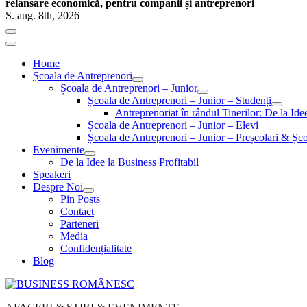
relansare economică, pentru companii și antreprenori
S. aug. 8th, 2026
Home
Școala de Antreprenori
Școala de Antreprenori – Junior
Școala de Antreprenori – Junior – Studenți
Antreprenoriat în rândul Tinerilor: De la Id
Școala de Antreprenori – Junior – Elevi
Școala de Antreprenori – Junior – Preșcolari & Șco
Evenimente
De la Idee la Business Profitabil
Speakeri
Despre Noi
Pin Posts
Contact
Parteneri
Media
Confidențialitate
Blog