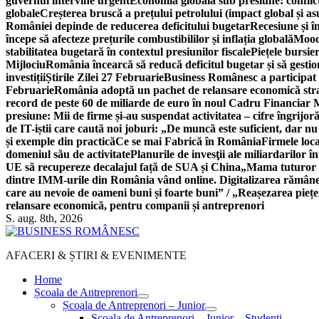
guvernul intervine urgent
Economia globală sub presiune: conflicte
globale
Creșterea bruscă a prețului petrolului (impact global și 
României depinde de reducerea deficitului bugetar
Recesiune și î
începe să afecteze prețurile combustibililor și inflația globală
Moody
stabilitatea bugetară în contextul presiunilor fiscale
Piețele bursie
Mijlociu
România încearcă să reducă deficitul bugetar și să gestio
investiții
Știrile Zilei 27 Februarie
Business Românesc a participat
Februarie
România adoptă un pachet de relansare economică strat
record de peste 60 de miliarde de euro în noul Cadru Financiar
presiune: Mii de firme și-au suspendat activitatea – cifre îngrijo
de IT-iștii care caută noi joburi: „De muncă este suficient, dar nu
și exemple din practică
Ce se mai Fabrică în România
Firmele loc
domeniul său de activitate
Planurile de invesţii ale miliardarilor î
UE să recupereze decalajul față de SUA și China
„Mama tuturor a
dintre IMM-urile din România vând online. Digitalizarea rămâne b
care au nevoie de oameni buni și foarte buni” / „Reașezarea pieț
relansare economică, pentru companii și antreprenori
S. aug. 8th, 2026
AFACERI & ȘTIRI & EVENIMENTE
Home
Școala de Antreprenori
Școala de Antreprenori – Junior
Școala de Antreprenori – Junior – Studenți