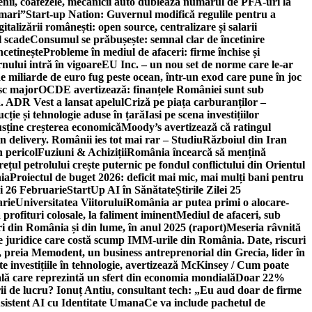
ricienii, coafezele, mecanicii auto dublează numărul de PFA-uri la
 mari”
Start-up Nation: Guvernul modifică regulile pentru a
gitalizării românești: open source, centralizare și salarii
l scade
Consumul se prăbușește: semnal clar de încetinire
ncetinește
Probleme în mediul de afaceri: firme închise și
nului intră în vigoare
EU Inc. – un nou set de norme care le-ar
e miliarde de euro fug peste ocean, într-un exod care pune în joc
sc major
OCDE avertizează: finanțele României sunt sub
. ADR Vest a lansat apelul
Criză pe piața carburanților –
ție și tehnologie aduse în țară
Iasi pe scena investițiilor
usține creșterea economică
Moody’s avertizează că ratingul
n delivery. Românii ies tot mai rar – Studiu
Războiul din Iran
n pericol
Fuziuni & Achiziții
România încearcă să mențină
rețul petrolului crește puternic pe fondul conflictului din Orientul
ia
Proiectul de buget 2026: deficit mai mic, mai mulți bani pentru
lei 26 Februarie
StartUp AI în Sănătate
Știrile Zilei 25
arie
Universitatea Viitorului
România ar putea primi o alocare-
profituri colosale, la faliment iminent
Mediul de afaceri, sub
i din România și din lume, în anul 2025 (raport)
Meseria râvnită
le juridice care costă scump IMM-urile din România. Date, riscuri
 preia Memodent, un business antreprenorial din Grecia, lider în
 investițiile în tehnologie, avertizează McKinsey / Cum poate
ală care reprezintă un sfert din economia mondială
Doar 22%
i de lucru? Ionuț Antiu, consultant tech: „Eu aud doar de firme
sistent AI cu Identitate Umana
Ce va include pachetul de