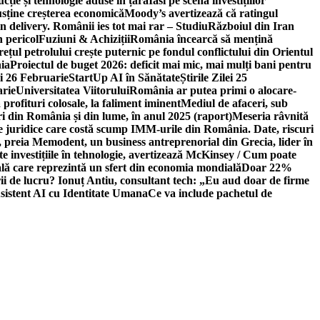
ție și tehnologie aduse în țară
Iasi pe scena investițiilor
usține creșterea economică
Moody’s avertizează că ratingul
n delivery. Românii ies tot mai rar – Studiu
Războiul din Iran
n pericol
Fuziuni & Achiziții
România încearcă să mențină
rețul petrolului crește puternic pe fondul conflictului din Orientul
ia
Proiectul de buget 2026: deficit mai mic, mai mulți bani pentru
lei 26 Februarie
StartUp AI în Sănătate
Știrile Zilei 25
arie
Universitatea Viitorului
România ar putea primi o alocare-
profituri colosale, la faliment iminent
Mediul de afaceri, sub
i din România și din lume, în anul 2025 (raport)
Meseria râvnită
le juridice care costă scump IMM-urile din România. Date, riscuri
 preia Memodent, un business antreprenorial din Grecia, lider în
 investițiile în tehnologie, avertizează McKinsey / Cum poate
ală care reprezintă un sfert din economia mondială
Doar 22%
i de lucru? Ionuț Antiu, consultant tech: „Eu aud doar de firme
sistent AI cu Identitate Umana
Ce va include pachetul de