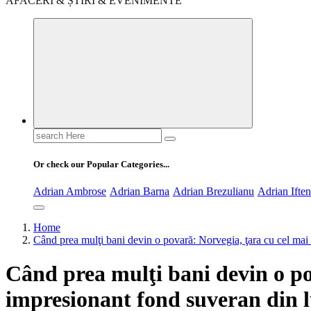
AFACERI & ȘTIRI & EVENIMENTE
Search
for:
Or check our Popular Categories...
Adrian Ambrose
Adrian Barna
Adrian Brezulianu
Adrian Ifte
Home
Când prea mulţi bani devin o povară: Norvegia, ţara cu cel ma
Când prea mulţi bani devin o po
impresionant fond suveran din 