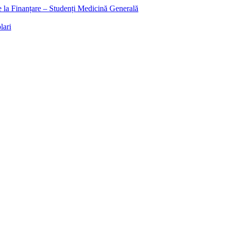
ee la Finanțare – Studenți Medicină Generală
lari