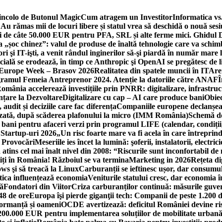
incolo de Butonul Magic
Cum atragem un Investitor
Informatica vs.
Au rămas mii de locuri libere și statul vrea să deschidă o nouă sesi
 de câte 50.000 EUR pentru PFA, SRL și alte ferme mici. Ghidul
a „șoc chinez”: valul de produse de înaltă tehnologie care va schi
 şi IT-işti, a venit rândul inginerilor să-şi piardă în număr mare
cială se erodează, în timp ce Anthropic şi OpenAI se pregătesc de l
 Europe Week – Brasov 2026
Realitatea din spatele muncii în IT
Are
ogramul Femeia Antreprenor 2024. Atenție la datoriile către ANAF
Î
omânia accelerează investițiile prin PNRR: digitalizare, infrastruc
nțare la Dezvoltare
Digitalizare cu cap – AI care produce bani
Obiec
audit și deciziile care fac diferența
Companiile europene declanșeaz
rizată, după scăderea plafonului la micro (IMM România)
Schemă de
 bani pentru afaceri verzi prin programul LIFE (calendar, condiții
 Startup-uri 2026
„Un risc foarte mare va fi acela în care întreprind
i Provocări
Meseriile ies încet la lumină: şoferii, instalatorii, elect
 atins cel mai înalt nivel din 2008: “Riscurile sunt inconfortabil de
iți în România! Războiul se va termina
Marketing in 2026
Rețeta di
ws şi să treacă la Linux
Carburanții se ieftinesc ușor, dar consumu
tica influențează economia
Veniturile statului cresc, dar economia î
că
Fondatori din Viitor
Criza carburanților continuă: măsurile guver
48 de ore
Europa îşi pierde giganţii tech: Companii de peste 1.200 d
formanță și oameni
OCDE avertizează: deficitul României devine ri
a 200.000 EUR pentru implementarea soluțiilor de mobilitate urbană