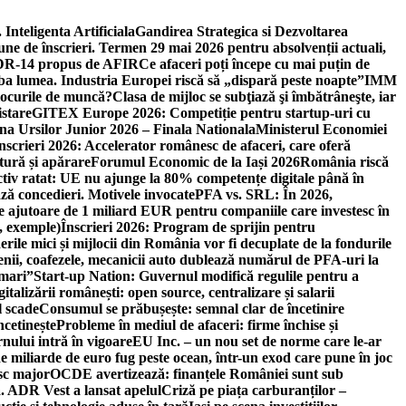
 Inteligenta Artificiala
Gandirea Strategica si Dezvoltarea
une de înscrieri. Termen 29 mai 2026 pentru absolvenții actuali,
 DR-14 propus de AFIR
Ce afaceri poți începe cu mai puțin de
mba lumea. Industria Europei riscă să „dispară peste noapte”
IMM
 locurile de muncă?
Clasa de mijloc se subţiază şi îmbătrâneşte, iar
istare
GITEX Europe 2026: Competiție pentru startup-uri cu
na Ursilor Junior 2026 – Finala Nationala
Ministerul Economiei
nscrieri 2026: Accelerator românesc de afaceri, care oferă
tură și apărare
Forumul Economic de la Iași 2026
România riscă
tiv ratat: UE nu ajunge la 80% competențe digitale până în
ă concedieri. Motivele invocate
PFA vs. SRL: În 2026,
 ajutoare de 1 miliard EUR pentru companiile care investesc în
, exemple)
Înscrieri 2026: Program de sprijin pentru
erile mici și mijlocii din România vor fi decuplate de la fondurile
ricienii, coafezele, mecanicii auto dublează numărul de PFA-uri la
 mari”
Start-up Nation: Guvernul modifică regulile pentru a
gitalizării românești: open source, centralizare și salarii
l scade
Consumul se prăbușește: semnal clar de încetinire
ncetinește
Probleme în mediul de afaceri: firme închise și
nului intră în vigoare
EU Inc. – un nou set de norme care le-ar
e miliarde de euro fug peste ocean, într-un exod care pune în joc
sc major
OCDE avertizează: finanțele României sunt sub
. ADR Vest a lansat apelul
Criză pe piața carburanților –