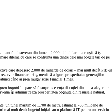
onant fond suveran din lume – 2.000 mld. dolari – a reuşit să îşi
 mare dilema cu care se confruntă una dintre cele mai bogate ţări de pe
active care depăşesc 2.000 de miliarde de dolari – mai mult decât PIB-ul
 rezervor financiar uriaş, menit să asigure prosperitatea generaţiilor
 atunci când ai prea mulţi? scrie Finacial Times.
 prea bogată”
– pare să fi surprins esenţa discuţiei dinaintea alegerilor
orvegia îşi administrează prosperitatea obţinută din resursele natural,
sate: un tunel maritim de 1.700 de metri, estimat la 700 milioane de
ori mai mult decât bugetul iniţial sau o platformă IT pentru un serviciu