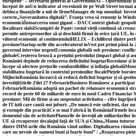
europene” – secretarul general al Guvernului
AI – Oportunități ș
început de an
Un indicator al recesiunii de pe Wall Street tocmai a
debloca finanțările a mii de firme
Manager de top mondial: Invest
corecte
„Suveranitatea digitală”. Franţa vrea să renunţe la Windo
economică
Întoarcerea unui gigant – DAC
Context global: geopoli
fiscalizare slabă
Scumpiri de Paște: costul vieții continuă să creas
permite antreprenorilor să-și deschidă firmă în orice țară UE, în 
viitorul economic al continentului
HELIX – Echilibrul dintre per
presiune
Startup-urile din acceleratorul inVest pot primi până l
guvernul intervine urgent
Economia globală sub presiune: conflicte
globale
Creșterea bruscă a prețului petrolului (impact global și 
României depinde de reducerea deficitului bugetar
Recesiune și î
începe să afecteze prețurile combustibililor și inflația globală
Moody
stabilitatea bugetară în contextul presiunilor fiscale
Piețele bursie
Mijlociu
România încearcă să reducă deficitul bugetar și să gestio
investiții
Știrile Zilei 27 Februarie
Business Românesc a participat
Februarie
România adoptă un pachet de relansare economică strat
record de peste 60 de miliarde de euro în noul Cadru Financiar
presiune: Mii de firme și-au suspendat activitatea – cifre îngrijo
de IT-iștii care caută noi joburi: „De muncă este suficient, dar nu
și exemple din practică
Ce se mai Fabrică în România
Firmele loc
domeniul său de activitate
Planurile de invesţii ale miliardarilor î
UE să recupereze decalajul față de SUA și China
„Mama tuturor a
dintre IMM-urile din România vând online. Digitalizarea rămâne b
care au nevoie de oameni buni și foarte buni” / „Reașezarea pieț