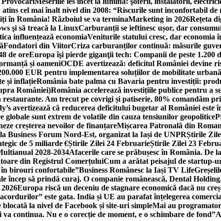
i Provocări
Meseriile ies încet la lumină: şoferii, instalatorii, elect
 atins cel mai înalt nivel din 2008: “Riscurile sunt inconfortabil de
iți în România! Războiul se va termina
Marketing in 2026
Rețeta di
ws şi să treacă la Linux
Carburanții se ieftinesc ușor, dar consumu
tica influențează economia
Veniturile statului cresc, dar economia î
că
Fondatori din Viitor
Criza carburanților continuă: măsurile guver
48 de ore
Europa îşi pierde giganţii tech: Companii de peste 1.200 d
formanță și oameni
OCDE avertizează: deficitul României devine ri
a 200.000 EUR pentru implementarea soluțiilor de mobilitate urbană
 și inflație
România bate palma cu Bavaria pentru investiții: produc
asupra României)
România accelerează investițiile publice pentru a s
n restaurante. Am trecut pe covrigi și patiserie, 80% comandăm pri
’s avertizează că reducerea deficitului bugetar al României este î
re globale sunt extrem de volatile din cauza tensiunilor geopolitice
P
neze creșterea nevoilor de finanțare
Mișcarea Patronală din Roman
 la Business Forum Nord-Est, organizat la Iași de UNPR
Știrile Zi
egic de 5 miliarde €
Știrile Zilei 24 Februarie
Știrile Zilei 23 Febru
 Multianual 2028-2034
Afacerile care se prăbușesc în România. De la 
rătoare din Registrul Comerțului
Cum a arătat peisajul de startup-ur
 în birouri confortabile”
Business Românesc la Iași TV Life
Greșeli
ale încep să prindă curaj. O companie românească, Dental Holding,
n 2026
Europa riscă un deceniu de stagnare economică dacă nu crește
cordurilor” este gata. India și UE au parafat înțelegerea comerci
locată la nivel de Facebook și site-uri simple
Mai au programatori
ei va continua. Nu e o corecție de moment, e o schimbare de fond”
A