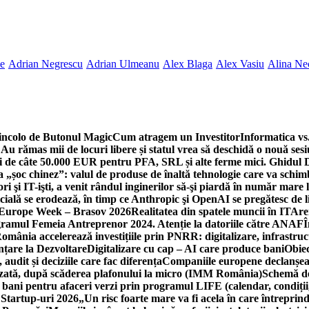
ne
Adrian Negrescu
Adrian Ulmeanu
Alex Blaga
Alex Vasiu
Alina Ne
incolo de Butonul Magic
Cum atragem un Investitor
Informatica vs.
Au rămas mii de locuri libere și statul vrea să deschidă o nouă sesi
 de câte 50.000 EUR pentru PFA, SRL și alte ferme mici. Ghidul
a „șoc chinez”: valul de produse de înaltă tehnologie care va schi
 şi IT-işti, a venit rândul inginerilor să-şi piardă în număr mare
cială se erodează, în timp ce Anthropic şi OpenAI se pregătesc de l
 Europe Week – Brasov 2026
Realitatea din spatele muncii în IT
Are
ogramul Femeia Antreprenor 2024. Atenție la datoriile către ANAF
Î
omânia accelerează investițiile prin PNRR: digitalizare, infrastruc
nțare la Dezvoltare
Digitalizare cu cap – AI care produce bani
Obiec
audit și deciziile care fac diferența
Companiile europene declanșeaz
rizată, după scăderea plafonului la micro (IMM România)
Schemă de
 bani pentru afaceri verzi prin programul LIFE (calendar, condiții
 Startup-uri 2026
„Un risc foarte mare va fi acela în care întreprind