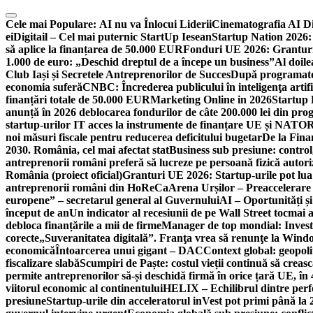
Skip
to
Cele mai Populare:
AI nu va Înlocui Liderii
Cinematografia AI D
content
ei
Digitail – Cel mai puternic StartUp Iesean
Startup Nation 2026: 
să aplice la finanțarea de 50.000 EUR
Fonduri UE 2026: Granturi
1.000 de euro: „Deschid dreptul de a începe un business”
Al doile
Club Iași și Secretele Antreprenorilor de Succes
După programatori
economia suferă
CNBC: Încrederea publicului în inteligenţa artifi
finanțări totale de 50.000 EUR
Marketing Online in 2026
Startup
anunță în 2026 deblocarea fondurilor de câte 200.000 lei din pr
startup-urilor IT acces la instrumente de finanțare UE și NATO
R
noi măsuri fiscale pentru reducerea deficitului bugetar
De la Fina
2030. România, cel mai afectat stat
Business sub presiune: control, 
antreprenorii români preferă să lucreze pe persoană fizică auto
România (proiect oficial)
Granturi UE 2026: Startup-urile pot lua
antreprenorii români din HoReCa
Arena Urșilor – Preaccelerare
europene” – secretarul general al Guvernului
AI – Oportunități ș
început de an
Un indicator al recesiunii de pe Wall Street tocmai a
debloca finanțările a mii de firme
Manager de top mondial: Invest
corecte
„Suveranitatea digitală”. Franţa vrea să renunţe la Windo
economică
Întoarcerea unui gigant – DAC
Context global: geopoli
fiscalizare slabă
Scumpiri de Paște: costul vieții continuă să creas
permite antreprenorilor să-și deschidă firmă în orice țară UE, în 
viitorul economic al continentului
HELIX – Echilibrul dintre per
presiune
Startup-urile din acceleratorul inVest pot primi până l