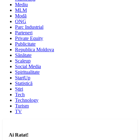
Mediu
MLM
Modă
ONG
Parc Industrial
Parteneri
Private Equity
Publicitate
Republica Moldova
Sănătate
Scaleup
Social Media
Spiritualitate
StartUp
Statistică
Știri
Tech
Technology
Turism
TV
Ai Ratat!