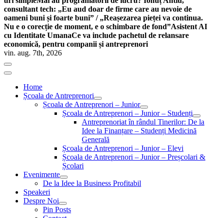
uri simple
Mai au programatorii de lucru? Ionuț Antiu,
consultant tech: „Eu aud doar de firme care au nevoie de
oameni buni și foarte buni” / „Reașezarea pieței va continua.
Nu e o corecție de moment, e o schimbare de fond”
Asistent AI
cu Identitate Umana
Ce va include pachetul de relansare
economică, pentru companii și antreprenori
vin. aug. 7th, 2026
Home
Școala de Antreprenori
Școala de Antreprenori – Junior
Școala de Antreprenori – Junior – Studenți
Antreprenoriat în rândul Tinerilor: De la
Idee la Finanțare – Studenți Medicină
Generală
Școala de Antreprenori – Junior – Elevi
Școala de Antreprenori – Junior – Preșcolari &
Școlari
Evenimente
De la Idee la Business Profitabil
Speakeri
Despre Noi
Pin Posts