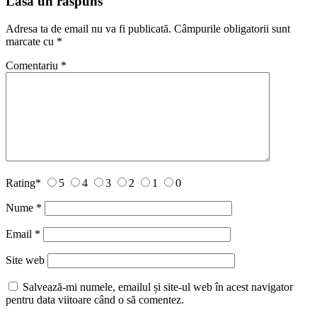
Lasă un răspuns
Adresa ta de email nu va fi publicată.
Câmpurile obligatorii sunt
marcate cu
*
Comentariu
*
Rating
*
5
4
3
2
1
0
Nume
*
Email
*
Site web
Salvează-mi numele, emailul și site-ul web în acest navigator
pentru data viitoare când o să comentez.