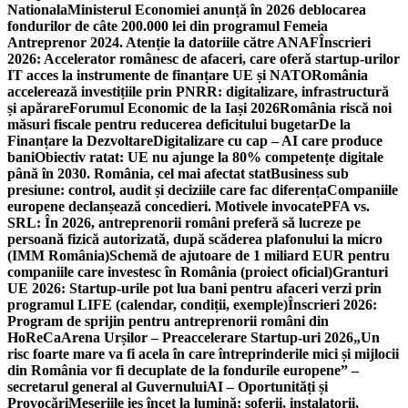
Nationala
Ministerul Economiei anunță în 2026 deblocarea
fondurilor de câte 200.000 lei din programul Femeia
Antreprenor 2024. Atenție la datoriile către ANAF
Înscrieri
2026: Accelerator românesc de afaceri, care oferă startup-urilor
IT acces la instrumente de finanțare UE și NATO
România
accelerează investițiile prin PNRR: digitalizare, infrastructură
și apărare
Forumul Economic de la Iași 2026
România riscă noi
măsuri fiscale pentru reducerea deficitului bugetar
De la
Finanțare la Dezvoltare
Digitalizare cu cap – AI care produce
bani
Obiectiv ratat: UE nu ajunge la 80% competențe digitale
până în 2030. România, cel mai afectat stat
Business sub
presiune: control, audit și deciziile care fac diferența
Companiile
europene declanșează concedieri. Motivele invocate
PFA vs.
SRL: În 2026, antreprenorii români preferă să lucreze pe
persoană fizică autorizată, după scăderea plafonului la micro
(IMM România)
Schemă de ajutoare de 1 miliard EUR pentru
companiile care investesc în România (proiect oficial)
Granturi
UE 2026: Startup-urile pot lua bani pentru afaceri verzi prin
programul LIFE (calendar, condiții, exemple)
Înscrieri 2026:
Program de sprijin pentru antreprenorii români din
HoReCa
Arena Urșilor – Preaccelerare Startup-uri 2026
„Un
risc foarte mare va fi acela în care întreprinderile mici și mijlocii
din România vor fi decuplate de la fondurile europene” –
secretarul general al Guvernului
AI – Oportunități și
Provocări
Meseriile ies încet la lumină: şoferii, instalatorii,