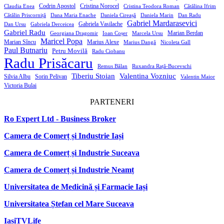
Codrin Apostol
Cristina Norocel
Claudia Enea
Cristina Teodora Roman
Cătălina Ifrim
Cătălin Priscorniță
Dana Maria Enache
Daniela Cireașă
Daniela Marin
Dan Radu
Gabriel Mardarasevici
Gabriela Vasilache
Dan Ursu
Gabriela Derceicea
Gabriel Radu
Marian Berdan
Georgiana Dragomir
Ioan Coșer
Marcela Ursu
Maricel Popa
Marian Sîncu
Marius Alexe
Marius Dangă
Nicoleta Gall
Paul Butnariu
Petru Movilă
Radu Ciobanu
Radu Prisăcaru
Remus Bălan
Ruxandra Rață-Bucevschi
Tiberiu Stoian
Valentina Vozniuc
Silvia Albu
Sorin Pelivan
Valentin Maior
Victoria Bulai
PARTENERI
Ro Expert Ltd - Business Broker
Camera de Comerț și Industrie Iași
Camera de Comerț și Industrie Suceava
Camera de Comerț și Industrie Neamț
Universitatea de Medicină și Farmacie Iași
Universitatea Ștefan cel Mare Suceava
IașiTVLife