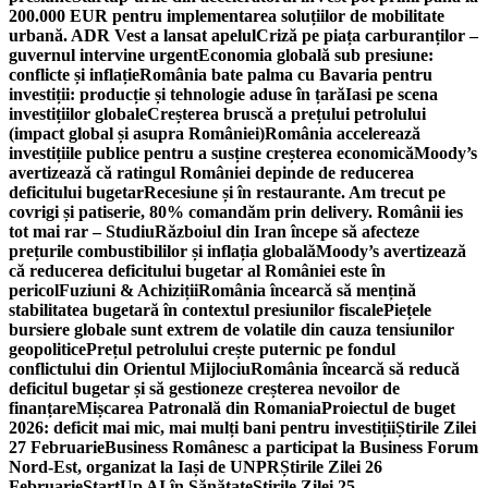
200.000 EUR pentru implementarea soluțiilor de mobilitate
urbană. ADR Vest a lansat apelul
Criză pe piața carburanților –
guvernul intervine urgent
Economia globală sub presiune:
conflicte și inflație
România bate palma cu Bavaria pentru
investiții: producție și tehnologie aduse în țară
Iasi pe scena
investițiilor globale
Creșterea bruscă a prețului petrolului
(impact global și asupra României)
România accelerează
investițiile publice pentru a susține creșterea economică
Moody’s
avertizează că ratingul României depinde de reducerea
deficitului bugetar
Recesiune și în restaurante. Am trecut pe
covrigi și patiserie, 80% comandăm prin delivery. Românii ies
tot mai rar – Studiu
Războiul din Iran începe să afecteze
prețurile combustibililor și inflația globală
Moody’s avertizează
că reducerea deficitului bugetar al României este în
pericol
Fuziuni & Achiziții
România încearcă să mențină
stabilitatea bugetară în contextul presiunilor fiscale
Piețele
bursiere globale sunt extrem de volatile din cauza tensiunilor
geopolitice
Prețul petrolului crește puternic pe fondul
conflictului din Orientul Mijlociu
România încearcă să reducă
deficitul bugetar și să gestioneze creșterea nevoilor de
finanțare
Mișcarea Patronală din Romania
Proiectul de buget
2026: deficit mai mic, mai mulți bani pentru investiții
Știrile Zilei
27 Februarie
Business Românesc a participat la Business Forum
Nord-Est, organizat la Iași de UNPR
Știrile Zilei 26
Februarie
StartUp AI în Sănătate
Știrile Zilei 25