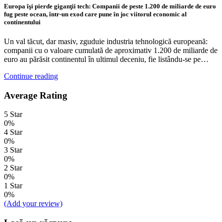
Europa îşi pierde giganţii tech: Companii de peste 1.200 de miliarde de euro
fug peste ocean, într-un exod care pune în joc viitorul economic al
continentului
Un val tăcut, dar masiv, zguduie industria tehnologică europeană:
companii cu o valoare cumulată de aproximativ 1.200 de miliarde de
euro au părăsit continentul în ultimul deceniu, fie listându-se pe…
Continue reading
Average Rating
5 Star
0%
4 Star
0%
3 Star
0%
2 Star
0%
1 Star
0%
(Add your review)