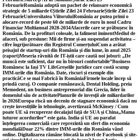
Februarie
România adoptă un pachet de relansare economică
strategic de 5 miliarde €
Știrile Zilei 24 Februarie
Știrile Zilei 23
Februarie
Universitatea Viitorului
România ar putea primi o
alocare-record de peste 60 de miliarde de euro în noul Cadru
Financiar Multianual 2028-2034
Afacerile care se prăbușesc în
România. De la profituri colosale, la faliment iminent
Mediul de
afaceri, sub presiune: Mii de firme și-au suspendat activitatea –
cifre îngrijorătoare din Registrul Comerțului
Cum a arătat
peisajul de startup-uri din România și din lume, în anul 2025
(raport)
Meseria râvnită de IT-iștii care caută noi joburi: „De
muncă este suficient, dar nu în birouri confortabile”
Business
Românesc la Iași TV Life
Greșelile juridice care costă scump
IMM-urile din România. Date, riscuri și exemple din
practică
Ce se mai Fabrică în România
Firmele locale încep să
prindă curaj. O companie românească, Dental Holding, preia
Memodent, un business antreprenorial din Grecia, lider în
domeniul său de activitate
Planurile de invesţii ale miliardarilor
în 2026
Europa riscă un deceniu de stagnare economică dacă nu
crește investițiile în tehnologie, avertizează McKinsey / Cum
poate UE să recupereze decalajul față de SUA și China
„Mama
tuturor acordurilor” este gata. India și UE au parafat
înțelegerea comercială care reprezintă un sfert din economia
mondială
Doar 22% dintre IMM-urile din România vând
online. Digitalizarea rămâne blocată la nivel de Facebook și site-