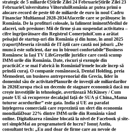
strategic de 5 miliarde €
Știrile Zilei 24 Februarie
Știrile Zilei 23
Februarie
Universitatea Viitorului
România ar putea primi o
alocare-record de peste 60 de miliarde de euro în noul Cadru
Financiar Multianual 2028-2034
Afacerile care se prăbușesc în
România. De la profituri colosale, la faliment iminent
Mediul de
afaceri, sub presiune: Mii de firme și-au suspendat activitatea –
cifre îngrijorătoare din Registrul Comerțului
Cum a arătat
peisajul de startup-uri din România și din lume, în anul 2025
(raport)
Meseria râvnită de IT-iștii care caută noi joburi: „De
muncă este suficient, dar nu în birouri confortabile”
Business
Românesc la Iași TV Life
Greșelile juridice care costă scump
IMM-urile din România. Date, riscuri și exemple din
practică
Ce se mai Fabrică în România
Firmele locale încep să
prindă curaj. O companie românească, Dental Holding, preia
Memodent, un business antreprenorial din Grecia, lider în
domeniul său de activitate
Planurile de invesţii ale miliardarilor
în 2026
Europa riscă un deceniu de stagnare economică dacă nu
crește investițiile în tehnologie, avertizează McKinsey / Cum
poate UE să recupereze decalajul față de SUA și China
„Mama
tuturor acordurilor” este gata. India și UE au parafat
înțelegerea comercială care reprezintă un sfert din economia
mondială
Doar 22% dintre IMM-urile din România vând
online. Digitalizarea rămâne blocată la nivel de Facebook și site-
uri simple
Mai au programatorii de lucru? Ionuț Antiu,
consultant tech: „Eu aud doar de firme care au nevoie de