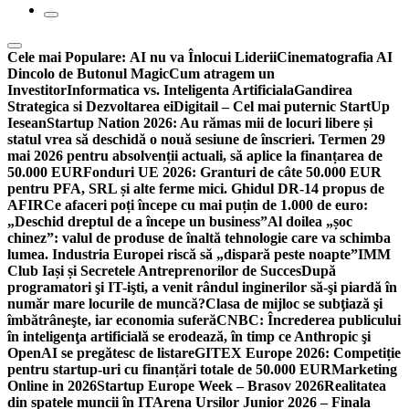
Cele mai Populare:
AI nu va Înlocui Liderii
Cinematografia AI
Dincolo de Butonul Magic
Cum atragem un
Investitor
Informatica vs. Inteligenta Artificiala
Gandirea
Strategica si Dezvoltarea ei
Digitail – Cel mai puternic StartUp
Iesean
Startup Nation 2026: Au rămas mii de locuri libere și
statul vrea să deschidă o nouă sesiune de înscrieri. Termen 29
mai 2026 pentru absolvenții actuali, să aplice la finanțarea de
50.000 EUR
Fonduri UE 2026: Granturi de câte 50.000 EUR
pentru PFA, SRL și alte ferme mici. Ghidul DR-14 propus de
AFIR
Ce afaceri poți începe cu mai puțin de 1.000 de euro:
„Deschid dreptul de a începe un business”
Al doilea „șoc
chinez”: valul de produse de înaltă tehnologie care va schimba
lumea. Industria Europei riscă să „dispară peste noapte”
IMM
Club Iași și Secretele Antreprenorilor de Succes
După
programatori şi IT-işti, a venit rândul inginerilor să-şi piardă în
număr mare locurile de muncă?
Clasa de mijloc se subţiază şi
îmbătrâneşte, iar economia suferă
CNBC: Încrederea publicului
în inteligenţa artificială se erodează, în timp ce Anthropic şi
OpenAI se pregătesc de listare
GITEX Europe 2026: Competiție
pentru startup-uri cu finanțări totale de 50.000 EUR
Marketing
Online in 2026
Startup Europe Week – Brasov 2026
Realitatea
din spatele muncii în IT
Arena Ursilor Junior 2026 – Finala