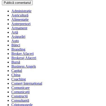
Administrație
Agricultură
Alimentație
Antreprenori
Armament
Artă
Asigurări
Auto
Bănci
Branding
Broker Afaceri
Brokeraj Afaceri
Bursă
Business Angels
Capital
China
Coaching
Comerț Internațional
Comunicare
Comunicații
Construcții
Consultanță
Criptomonede