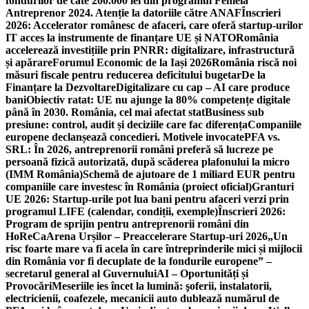
fondurilor de câte 200.000 lei din programul Femeia
Antreprenor 2024. Atenție la datoriile către ANAF
Înscrieri
2026: Accelerator românesc de afaceri, care oferă startup-urilor
IT acces la instrumente de finanțare UE și NATO
România
accelerează investițiile prin PNRR: digitalizare, infrastructură
și apărare
Forumul Economic de la Iași 2026
România riscă noi
măsuri fiscale pentru reducerea deficitului bugetar
De la
Finanțare la Dezvoltare
Digitalizare cu cap – AI care produce
bani
Obiectiv ratat: UE nu ajunge la 80% competențe digitale
până în 2030. România, cel mai afectat stat
Business sub
presiune: control, audit și deciziile care fac diferența
Companiile
europene declanșează concedieri. Motivele invocate
PFA vs.
SRL: În 2026, antreprenorii români preferă să lucreze pe
persoană fizică autorizată, după scăderea plafonului la micro
(IMM România)
Schemă de ajutoare de 1 miliard EUR pentru
companiile care investesc în România (proiect oficial)
Granturi
UE 2026: Startup-urile pot lua bani pentru afaceri verzi prin
programul LIFE (calendar, condiții, exemple)
Înscrieri 2026:
Program de sprijin pentru antreprenorii români din
HoReCa
Arena Urșilor – Preaccelerare Startup-uri 2026
„Un
risc foarte mare va fi acela în care întreprinderile mici și mijlocii
din România vor fi decuplate de la fondurile europene” –
secretarul general al Guvernului
AI – Oportunități și
Provocări
Meseriile ies încet la lumină: şoferii, instalatorii,
electricienii, coafezele, mecanicii auto dublează numărul de