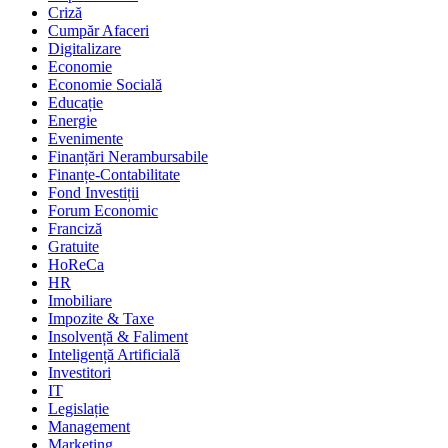
Criză
Cumpăr Afaceri
Digitalizare
Economie
Economie Socială
Educație
Energie
Evenimente
Finanțări Nerambursabile
Finanțe-Contabilitate
Fond Investiții
Forum Economic
Franciză
Gratuite
HoReCa
HR
Imobiliare
Impozite & Taxe
Insolvență & Faliment
Inteligență Artificială
Investitori
IT
Legislație
Management
Marketing