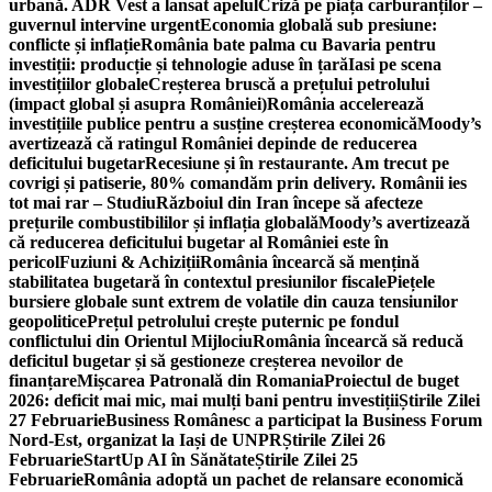
urbană. ADR Vest a lansat apelul
Criză pe piața carburanților –
guvernul intervine urgent
Economia globală sub presiune:
conflicte și inflație
România bate palma cu Bavaria pentru
investiții: producție și tehnologie aduse în țară
Iasi pe scena
investițiilor globale
Creșterea bruscă a prețului petrolului
(impact global și asupra României)
România accelerează
investițiile publice pentru a susține creșterea economică
Moody’s
avertizează că ratingul României depinde de reducerea
deficitului bugetar
Recesiune și în restaurante. Am trecut pe
covrigi și patiserie, 80% comandăm prin delivery. Românii ies
tot mai rar – Studiu
Războiul din Iran începe să afecteze
prețurile combustibililor și inflația globală
Moody’s avertizează
că reducerea deficitului bugetar al României este în
pericol
Fuziuni & Achiziții
România încearcă să mențină
stabilitatea bugetară în contextul presiunilor fiscale
Piețele
bursiere globale sunt extrem de volatile din cauza tensiunilor
geopolitice
Prețul petrolului crește puternic pe fondul
conflictului din Orientul Mijlociu
România încearcă să reducă
deficitul bugetar și să gestioneze creșterea nevoilor de
finanțare
Mișcarea Patronală din Romania
Proiectul de buget
2026: deficit mai mic, mai mulți bani pentru investiții
Știrile Zilei
27 Februarie
Business Românesc a participat la Business Forum
Nord-Est, organizat la Iași de UNPR
Știrile Zilei 26
Februarie
StartUp AI în Sănătate
Știrile Zilei 25
Februarie
România adoptă un pachet de relansare economică