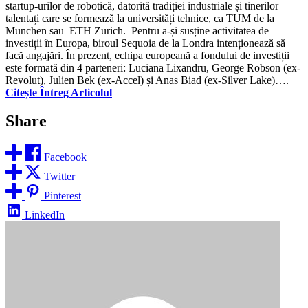
startup-urilor de robotică, datorită tradiției industriale și tinerilor
talentați care se formează la universități tehnice, ca TUM de la
Munchen sau ETH Zurich. Pentru a-și susține activitatea de
investiții în Europa, biroul Sequoia de la Londra intenționează să
facă angajări. În prezent, echipa europeană a fondului de investiții
este formată din 4 parteneri: Luciana Lixandru, George Robson (ex-
Revolut), Julien Bek (ex-Accel) și Anas Biad (ex-Silver Lake)….
Citește Întreg Articolul
Share
Facebook
Twitter
Pinterest
LinkedIn