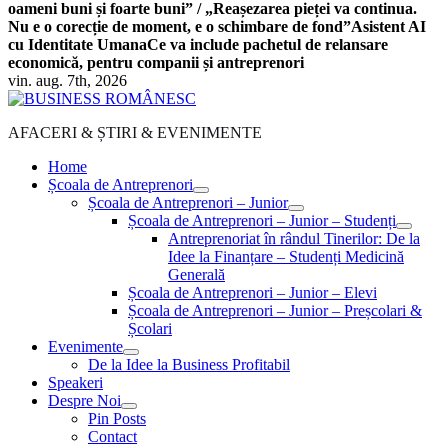
oameni buni și foarte buni” / „Reașezarea pieței va continua.
Nu e o corecție de moment, e o schimbare de fond”
Asistent AI
cu Identitate Umana
Ce va include pachetul de relansare
economică, pentru companii și antreprenori
vin. aug. 7th, 2026
AFACERI & ȘTIRI & EVENIMENTE
Home
Școala de Antreprenori
Școala de Antreprenori – Junior
Școala de Antreprenori – Junior – Studenți
Antreprenoriat în rândul Tinerilor: De la
Idee la Finanțare – Studenți Medicină
Generală
Școala de Antreprenori – Junior – Elevi
Școala de Antreprenori – Junior – Preșcolari &
Școlari
Evenimente
De la Idee la Business Profitabil
Speakeri
Despre Noi
Pin Posts
Contact