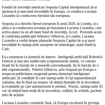
Fondul de investiții american Sequoia Capital intenționează să-și
sporească și mai mult investițiile în Europa, cu românca Luciana
Lixandru la conducerea biroului său european.
Sequoia și-a deschis biroul european în anul 2020, la Londra, și a
adus-o la conducerea acestuia pe buzoianca Luciana Lixandru, care
activa atunci la un alt mare fond de investiții, Accel. Prezentă acum
la conferința publicației britanice Sifted.eu, la Londra, Luciana
Lixandru a vorbit despre planurile Sequoia Capital de a-și spori
investițiile în startup-urile europene de tehnologie, arată StartUp
Cafe.
Ea a enumerat ca domenii de interes: Inteligență artificială Robotică
Fintech și mai ales stablecoins (criptomonede stabile, cu valoare
fixată fie în funcție de o monedă convențională, fie în funcție de o
altă criptomonedă). Potrivit Sifted.eu, șefa Sequoia pe Europa a
remarcat publicitatea exagerată pentru domeniul inteligenței
artificiale, în condițiile în care startup-urile AI își supraestimează
valoarea, dar în final nu reușesc să obțină finanțări de la investitori,
la evaluările pe care antreprenorii le pretind. Practic, startup-urile AI
vor să obțină bani mulți de la investitori, cedând, în schimb, pachete
mici de acțiuni.
Luciana Lixandru consideră, însă, că Europa excelează în privința