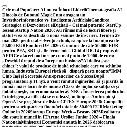
Skip
to
Cele mai Populare:
AI nu va Înlocui Liderii
Cinematografia AI
content
Dincolo de Butonul Magic
Cum atragem un
Investitor
Informatica vs. Inteligenta Artificiala
Gandirea
Strategica si Dezvoltarea ei
Digitail – Cel mai puternic StartUp
Iesean
Startup Nation 2026: Au rămas mii de locuri libere și
statul vrea să deschidă o nouă sesiune de înscrieri. Termen 29
mai 2026 pentru absolvenții actuali, să aplice la finanțarea de
50.000 EUR
Fonduri UE 2026: Granturi de câte 50.000 EUR
pentru PFA, SRL și alte ferme mici. Ghidul DR-14 propus de
AFIR
Ce afaceri poți începe cu mai puțin de 1.000 de euro:
„Deschid dreptul de a începe un business”
Al doilea „șoc
chinez”: valul de produse de înaltă tehnologie care va schimba
lumea. Industria Europei riscă să „dispară peste noapte”
IMM
Club Iași și Secretele Antreprenorilor de Succes
După
programatori şi IT-işti, a venit rândul inginerilor să-şi piardă în
număr mare locurile de muncă?
Clasa de mijloc se subţiază şi
îmbătrâneşte, iar economia suferă
CNBC: Încrederea publicului
în inteligenţa artificială se erodează, în timp ce Anthropic şi
OpenAI se pregătesc de listare
GITEX Europe 2026: Competiție
pentru startup-uri cu finanțări totale de 50.000 EUR
Marketing
Online in 2026
Startup Europe Week – Brasov 2026
Realitatea
din spatele muncii în IT
Arena Ursilor Junior 2026 – Finala
Nationala
Ministerul Economiei anunță în 2026 deblocarea