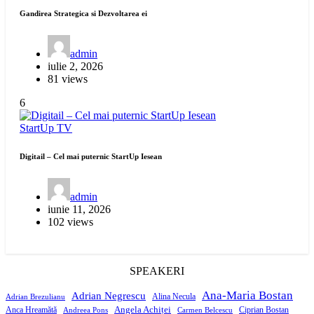
Gandirea Strategica si Dezvoltarea ei
admin
iulie 2, 2026
81 views
6
StartUp
TV
Digitail – Cel mai puternic StartUp Iesean
admin
iunie 11, 2026
102 views
SPEAKERI
Ana-Maria Bostan
Adrian Negrescu
Alina Necula
Adrian Brezulianu
Angela Achiței
Anca Hreamătă
Ciprian Bostan
Andreea Pons
Carmen Belcescu