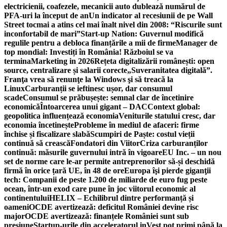
electricienii, coafezele, mecanicii auto dublează numărul de
PFA-uri la început de an
Un indicator al recesiunii de pe Wall
Street tocmai a atins cel mai înalt nivel din 2008: “Riscurile sunt
inconfortabil de mari”
Start-up Nation: Guvernul modifică
regulile pentru a debloca finanțările a mii de firme
Manager de
top mondial: Investiți în România! Războiul se va
termina
Marketing in 2026
Rețeta digitalizării românești: open
source, centralizare și salarii corecte
„Suveranitatea digitală”.
Franţa vrea să renunţe la Windows şi să treacă la
Linux
Carburanții se ieftinesc ușor, dar consumul
scade
Consumul se prăbușește: semnal clar de încetinire
economică
Întoarcerea unui gigant – DAC
Context global:
geopolitica influențează economia
Veniturile statului cresc, dar
economia încetinește
Probleme în mediul de afaceri: firme
închise și fiscalizare slabă
Scumpiri de Paște: costul vieții
continuă să crească
Fondatori din Viitor
Criza carburanților
continuă: măsurile guvernului intră în vigoare
EU Inc. – un nou
set de norme care le-ar permite antreprenorilor să-și deschidă
firmă în orice țară UE, în 48 de ore
Europa îşi pierde giganţii
tech: Companii de peste 1.200 de miliarde de euro fug peste
ocean, într-un exod care pune în joc viitorul economic al
continentului
HELIX – Echilibrul dintre performanță și
oameni
OCDE avertizează: deficitul României devine risc
major
OCDE avertizează: finanțele României sunt sub
presiune
Startup-urile din acceleratorul inVest pot primi până la