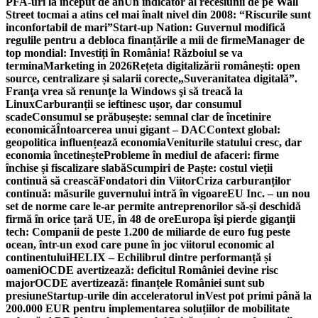
PFA-uri la început de an
Un indicator al recesiunii de pe Wall
Street tocmai a atins cel mai înalt nivel din 2008: “Riscurile sunt
inconfortabil de mari”
Start-up Nation: Guvernul modifică
regulile pentru a debloca finanțările a mii de firme
Manager de
top mondial: Investiți în România! Războiul se va
termina
Marketing in 2026
Rețeta digitalizării românești: open
source, centralizare și salarii corecte
„Suveranitatea digitală”.
Franţa vrea să renunţe la Windows şi să treacă la
Linux
Carburanții se ieftinesc ușor, dar consumul
scade
Consumul se prăbușește: semnal clar de încetinire
economică
Întoarcerea unui gigant – DAC
Context global:
geopolitica influențează economia
Veniturile statului cresc, dar
economia încetinește
Probleme în mediul de afaceri: firme
închise și fiscalizare slabă
Scumpiri de Paște: costul vieții
continuă să crească
Fondatori din Viitor
Criza carburanților
continuă: măsurile guvernului intră în vigoare
EU Inc. – un nou
set de norme care le-ar permite antreprenorilor să-și deschidă
firmă în orice țară UE, în 48 de ore
Europa îşi pierde giganţii
tech: Companii de peste 1.200 de miliarde de euro fug peste
ocean, într-un exod care pune în joc viitorul economic al
continentului
HELIX – Echilibrul dintre performanță și
oameni
OCDE avertizează: deficitul României devine risc
major
OCDE avertizează: finanțele României sunt sub
presiune
Startup-urile din acceleratorul inVest pot primi până la
200.000 EUR pentru implementarea soluțiilor de mobilitate