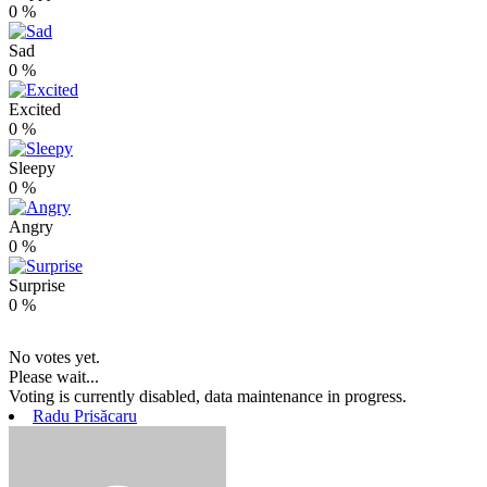
0
%
Sad
0
%
Excited
0
%
Sleepy
0
%
Angry
0
%
Surprise
0
%
No votes yet.
Please wait...
Voting is currently disabled, data maintenance in progress.
Radu Prisăcaru