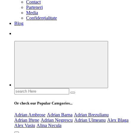
Contact
Parteneri
Media
Confidențialitate
Blog
Search
for:
Or check our Popular Categories...
Adrian Ambrose
Adrian Barna
Adrian Brezulianu
Adrian Iftene
Adrian Negrescu
Adrian Ulmeanu
Alex Blaga
Alex Vasiu
Alina Necula