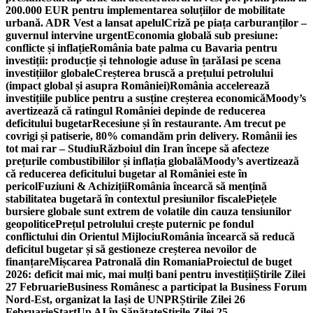
200.000 EUR pentru implementarea soluțiilor de mobilitate
urbană. ADR Vest a lansat apelul
Criză pe piața carburanților –
guvernul intervine urgent
Economia globală sub presiune:
conflicte și inflație
România bate palma cu Bavaria pentru
investiții: producție și tehnologie aduse în țară
Iasi pe scena
investițiilor globale
Creșterea bruscă a prețului petrolului
(impact global și asupra României)
România accelerează
investițiile publice pentru a susține creșterea economică
Moody’s
avertizează că ratingul României depinde de reducerea
deficitului bugetar
Recesiune și în restaurante. Am trecut pe
covrigi și patiserie, 80% comandăm prin delivery. Românii ies
tot mai rar – Studiu
Războiul din Iran începe să afecteze
prețurile combustibililor și inflația globală
Moody’s avertizează
că reducerea deficitului bugetar al României este în
pericol
Fuziuni & Achiziții
România încearcă să mențină
stabilitatea bugetară în contextul presiunilor fiscale
Piețele
bursiere globale sunt extrem de volatile din cauza tensiunilor
geopolitice
Prețul petrolului crește puternic pe fondul
conflictului din Orientul Mijlociu
România încearcă să reducă
deficitul bugetar și să gestioneze creșterea nevoilor de
finanțare
Mișcarea Patronală din Romania
Proiectul de buget
2026: deficit mai mic, mai mulți bani pentru investiții
Știrile Zilei
27 Februarie
Business Românesc a participat la Business Forum
Nord-Est, organizat la Iași de UNPR
Știrile Zilei 26
Februarie
StartUp AI în Sănătate
Știrile Zilei 25