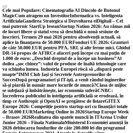
Skip
to
Cele mai Populare:
Cinematografia AI Dincolo de Butonul
content
Magic
Cum atragem un Investitor
Informatica vs. Inteligenta
Artificiala
Gandirea Strategica si Dezvoltarea ei
Digitail – Cel
mai puternic StartUp Iesean
Startup Nation 2026: Au rămas mii
de locuri libere și statul vrea să deschidă o nouă sesiune de
înscrieri. Termen 29 mai 2026 pentru absolvenții actuali, să
aplice la finanțarea de 50.000 EUR
Fonduri UE 2026: Granturi
de câte 50.000 EUR pentru PFA, SRL și alte ferme mici. Ghidul
DR-14 propus de AFIR
Ce afaceri poți începe cu mai puțin de
1.000 de euro: „Deschid dreptul de a începe un business”
Al
doilea „șoc chinez”: valul de produse de înaltă tehnologie care
va schimba lumea. Industria Europei riscă să „dispară peste
noapte”
IMM Club Iași și Secretele Antreprenorilor de
Succes
După programatori şi IT-işti, a venit rândul inginerilor
să-şi piardă în număr mare locurile de muncă?
Clasa de mijloc
se subţiază şi îmbătrâneşte, iar economia suferă
CNBC:
Încrederea publicului în inteligenţa artificială se erodează, în
timp ce Anthropic şi OpenAI se pregătesc de listare
GITEX
Europe 2026: Competiție pentru startup-uri cu finanțări totale
de 50.000 EUR
Marketing Online in 2026
Startup Europe Week
– Brasov 2026
Realitatea din spatele muncii în IT
Arena Ursilor
Junior 2026 – Finala Nationala
Ministerul Economiei anunță în
2026 deblocarea fondurilor de câte 200.000 lei din programul