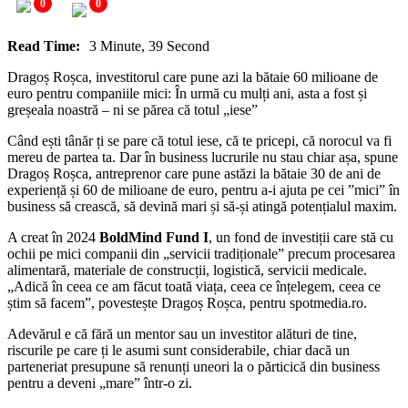
0
0
Read Time:
3 Minute, 39 Second
Dragoș Roșca, investitorul care pune azi la bătaie 60 milioane de
euro pentru companiile mici: În urmă cu mulți ani, asta a fost și
greșeala noastră – ni se părea că totul „iese”
Când ești tânăr ți se pare că totul iese, că te pricepi, că norocul va fi
mereu de partea ta. Dar în business lucrurile nu stau chiar așa, spune
Dragoș Roșca, antreprenor care pune astăzi la bătaie 30 de ani de
experiență și 60 de milioane de euro, pentru a-i ajuta pe cei ”mici” în
business să crească, să devină mari și să-și atingă potențialul maxim.
A creat în 2024
BoldMind Fund I
, un fond de investiții care stă cu
ochii pe mici companii din „servicii tradiționale” precum procesarea
alimentară, materiale de construcții, logistică, servicii medicale.
„Adică în ceea ce am făcut toată viața, ceea ce înțelegem, ceea ce
știm să facem”, povestește Dragoș Roșca, pentru spotmedia.ro.
Adevărul e că fără un mentor sau un investitor alături de tine,
riscurile pe care ți le asumi sunt considerabile, chiar dacă un
parteneriat presupune să renunți uneori la o părticică din business
pentru a deveni „mare” într-o zi.