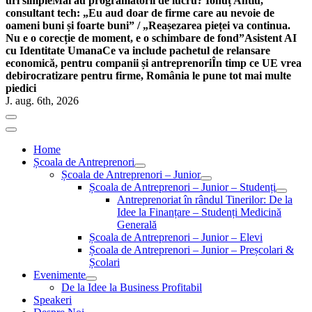
uri simple
Mai au programatorii de lucru? Ionuț Antiu,
consultant tech: „Eu aud doar de firme care au nevoie de
oameni buni și foarte buni” / „Reașezarea pieței va continua.
Nu e o corecție de moment, e o schimbare de fond”
Asistent AI
cu Identitate Umana
Ce va include pachetul de relansare
economică, pentru companii și antreprenori
În timp ce UE vrea
debirocratizare pentru firme, România le pune tot mai multe
piedici
J. aug. 6th, 2026
Home
Școala de Antreprenori
Școala de Antreprenori – Junior
Școala de Antreprenori – Junior – Studenți
Antreprenoriat în rândul Tinerilor: De la
Idee la Finanțare – Studenți Medicină
Generală
Școala de Antreprenori – Junior – Elevi
Școala de Antreprenori – Junior – Preșcolari &
Școlari
Evenimente
De la Idee la Business Profitabil
Speakeri