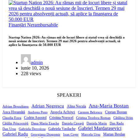
Finanțări Nerambursabile
Startup Nation 2026: Au rămas mii de locuri libere și statul vrea să deschidă o
nouă sesiune de înscrieri. Termen 29 mai 2026 pentru absolvenții actuali, să
aplice la finanțarea de 50.000 EUR
admin
iunie 10, 2026
228 views
SPEAKERI
Ana-Maria Bostan
Adrian Negrescu
Alina Necula
Adrian Brezulianu
Angela Achiței
Anca Hreamătă
Ciprian Bostan
Andreea Pons
Carmen Belcescu
Codrin Apostol
Cristina Norocel
Claudia Enea
Cristina Teodora Roman
Cătălina Ifrim
Cătălin Priscorniță
Dana Maria Enache
Daniela Cireașă
Daniela Marin
Dan Radu
Gabriel Mardarasevici
Gabriela Vasilache
Dan Ursu
Gabriela Derceicea
Gabriel Radu
Marian Berdan
Georgiana Dragomir
Ioan Coșer
Marcela Ursu