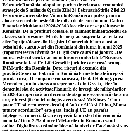
Februarie
România adoptă un pachet de relansare economică
strategic de 5 miliarde €
Știrile Zilei 24 Februarie
Știrile Zilei 23
Februarie
Universitatea Viitorului
România ar putea primi o
alocare-record de peste 60 de miliarde de euro în noul Cadru
Financiar Multianual 2028-2034
Afacerile care se prăbușesc în
România. De la profituri colosale, la faliment iminent
Mediul de
afaceri, sub presiune: Mii de firme și-au suspendat activitatea –
cifre îngrijorătoare din Registrul Comerțului
Cum a arătat
peisajul de startup-uri din România și din lume, în anul 2025
(raport)
Meseria râvnită de IT-iștii care caută noi joburi: „De
muncă este suficient, dar nu în birouri confortabile”
Business
Românesc la Iași TV Life
Greșelile juridice care costă scump
IMM-urile din România. Date, riscuri și exemple din
practică
Ce se mai Fabrică în România
Firmele locale încep să
prindă curaj. O companie românească, Dental Holding, preia
Memodent, un business antreprenorial din Grecia, lider în
domeniul său de activitate
Planurile de invesţii ale miliardarilor
în 2026
Europa riscă un deceniu de stagnare economică dacă nu
crește investițiile în tehnologie, avertizează McKinsey / Cum
poate UE să recupereze decalajul față de SUA și China
„Mama
tuturor acordurilor” este gata. India și UE au parafat
înțelegerea comercială care reprezintă un sfert din economia
mondială
Doar 22% dintre IMM-urile din România vând
online. Digitalizarea rămâne blocată la nivel de Facebook și site-