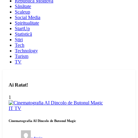
Republica Moldova
Sănătate
Scaleup
Social Media
Spiritualitate
StartUp
Statistică
Știri
Tech
Technology
Turism
TV
Ai Ratat!
1
IT
TV
Cinematografia AI Dincolo de Butonul Magic