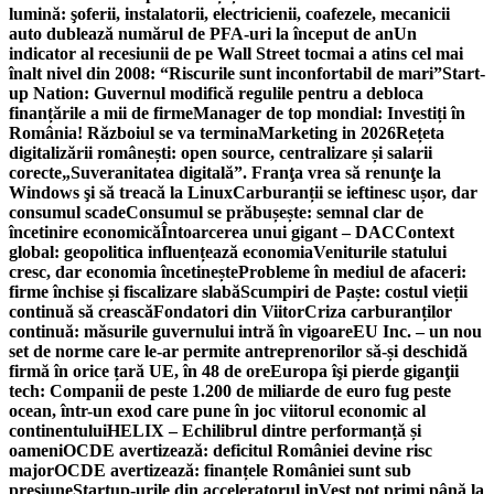
lumină: şoferii, instalatorii, electricienii, coafezele, mecanicii
auto dublează numărul de PFA-uri la început de an
Un
indicator al recesiunii de pe Wall Street tocmai a atins cel mai
înalt nivel din 2008: “Riscurile sunt inconfortabil de mari”
Start-
up Nation: Guvernul modifică regulile pentru a debloca
finanțările a mii de firme
Manager de top mondial: Investiți în
România! Războiul se va termina
Marketing in 2026
Rețeta
digitalizării românești: open source, centralizare și salarii
corecte
„Suveranitatea digitală”. Franţa vrea să renunţe la
Windows şi să treacă la Linux
Carburanții se ieftinesc ușor, dar
consumul scade
Consumul se prăbușește: semnal clar de
încetinire economică
Întoarcerea unui gigant – DAC
Context
global: geopolitica influențează economia
Veniturile statului
cresc, dar economia încetinește
Probleme în mediul de afaceri:
firme închise și fiscalizare slabă
Scumpiri de Paște: costul vieții
continuă să crească
Fondatori din Viitor
Criza carburanților
continuă: măsurile guvernului intră în vigoare
EU Inc. – un nou
set de norme care le-ar permite antreprenorilor să-și deschidă
firmă în orice țară UE, în 48 de ore
Europa îşi pierde giganţii
tech: Companii de peste 1.200 de miliarde de euro fug peste
ocean, într-un exod care pune în joc viitorul economic al
continentului
HELIX – Echilibrul dintre performanță și
oameni
OCDE avertizează: deficitul României devine risc
major
OCDE avertizează: finanțele României sunt sub
presiune
Startup-urile din acceleratorul inVest pot primi până la