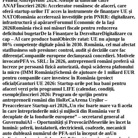
Femeia Antreprenor 2024. Atenție la datoriile către
ANAF
Înscrieri 2026: Accelerator românesc de afaceri, care
oferă startup-urilor IT acces la instrumente de finanțare UE și
NATO
România accelerează investițiile prin PNRR: digitalizare,
infrastructură și apărare
Forumul Economic de la Iași
2026
România riscă noi măsuri fiscale pentru reducerea
deficitului bugetar
De la Finanțare la Dezvoltare
Digitalizare cu
cap – AI care produce bani
Obiectiv ratat: UE nu ajunge la
80% competențe digitale până în 2030. România, cel mai afectat
stat
Business sub presiune: control, audit și deciziile care fac
diferența
Companiile europene declanșează concedieri. Motivele
invocate
PFA vs. SRL: În 2026, antreprenorii români preferă să
lucreze pe persoană fizică autorizată, după scăderea plafonului
la micro (IMM România)
Schemă de ajutoare de 1 miliard EUR
pentru companiile care investesc în România (proiect
oficial)
Granturi UE 2026: Startup-urile pot lua bani pentru
afaceri verzi prin programul LIFE (calendar, condiții,
exemple)
Înscrieri 2026: Program de sprijin pentru
antreprenorii români din HoReCa
Arena Urșilor –
Preaccelerare Startup-uri 2026
„Un risc foarte mare va fi acela
în care întreprinderile mici și mijlocii din România vor fi
decuplate de la fondurile europene” – secretarul general al
Guvernului
AI – Oportunități și Provocări
Meseriile ies încet la
lumină: şoferii, instalatorii, electricienii, coafezele, mecanicii
auto dublează numărul de PFA-uri la început de an
Un