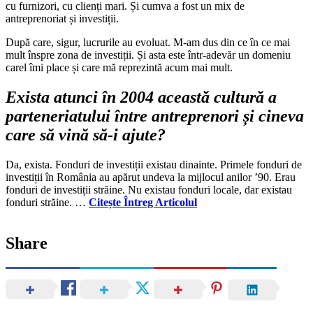
cu furnizori, cu clienți mari. Și cumva a fost un mix de
antreprenoriat și investiții.
După care, sigur, lucrurile au evoluat. M-am dus din ce în ce mai
mult înspre zona de investiții. Și asta este într-adevăr un domeniu
carel îmi place și care mă reprezintă acum mai mult.
Exista atunci în 2004 această cultură a
parteneriatului între antreprenori și cineva
care să vină să-i ajute?
Da, exista. Fonduri de investiții existau dinainte. Primele fonduri de
investiții în România au apărut undeva la mijlocul anilor ’90. Erau
fonduri de investiții străine. Nu existau fonduri locale, dar existau
fonduri străine. …
Citește Întreg Articolul
Share