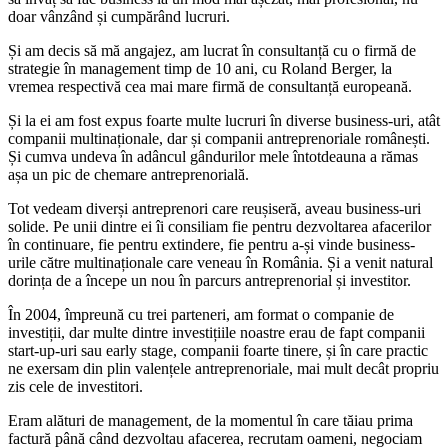
doar vânzând și cumpărând lucruri.
Și am decis să mă angajez, am lucrat în consultanță cu o firmă de
strategie în management timp de 10 ani, cu Roland Berger, la
vremea respectivă cea mai mare firmă de consultanță europeană.
Și la ei am fost expus foarte multe lucruri în diverse business-uri, atât
companii multinaționale, dar și companii antreprenoriale românești.
Și cumva undeva în adâncul gândurilor mele întotdeauna a rămas
așa un pic de chemare antreprenorială.
Tot vedeam diverși antreprenori care reușiseră, aveau business-uri
solide. Pe unii dintre ei îi consiliam fie pentru dezvoltarea afacerilor
în continuare, fie pentru extindere, fie pentru a-și vinde business-
urile către multinaționale care veneau în România. Și a venit natural
dorința de a începe un nou în parcurs antreprenorial și investitor.
În 2004, împreună cu trei parteneri, am format o companie de
investiții, dar multe dintre investițiile noastre erau de fapt companii
start-up-uri sau early stage, companii foarte tinere, și în care practic
ne exersam din plin valențele antreprenoriale, mai mult decât propriu
zis cele de investitori.
Eram alături de management, de la momentul în care tăiau prima
factură până când dezvoltau afacerea, recrutam oameni, negociam