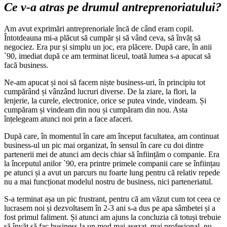
Ce v-a atras pe drumul antreprenoriatului?
Am avut exprimări antreprenoriale încă de când eram copil.
Întotdeauna mi-a plăcut să cumpăr și să vând ceva, să învăț să
negociez. Era pur și simplu un joc, era plăcere. După care, în anii
`90, imediat după ce am terminat liceul, toată lumea s-a apucat să
facă business.
Ne-am apucat și noi să facem niște business-uri, în principiu tot
cumpărând și vânzând lucruri diverse. De la ziare, la flori, la
lenjerie, la curele, electronice, orice se putea vinde, vindeam. Și
cumpăram și vindeam din nou și cumpăram din nou. Asta
înțelegeam atunci noi prin a face afaceri.
După care, în momentul în care am început facultatea, am continuat
business-ul un pic mai organizat, în sensul în care cu doi dintre
partenerii mei de atunci am decis chiar să înființăm o companie. Era
la începutul anilor `90, era printre primele companii care se înființau
pe atunci și a avut un parcurs nu foarte lung pentru că relativ repede
nu a mai funcționat modelul nostru de business, nici parteneriatul.
S-a terminat așa un pic frustrant, pentru că am văzut cum tot ceea ce
lucrasem noi și dezvoltasem în 2-3 ani s-a dus pe apa sâmbetei și a
fost primul faliment. Și atunci am ajuns la concluzia că totuși trebuie
să învăț să fac business la un mod mai așezat, mai profesional, nu