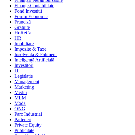
Finanțări Nerambursabile
Finanțe-Contabilitate
Fond Investiții
Forum Economic
Franciză
Gratuite
HoReCa
HR
Imobiliare
Impozite & Taxe
Insolvență & Faliment
Inteligență Artificială
Investitori
IT
Legislație
Management
Marketing
Mediu
MLM
Modă
ONG
Parc Industrial
Parteneri
Private Equity
Publicitate