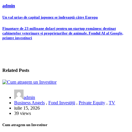
admin
Navigare
Un val uriaș de capital japonez se îndreaptă către Europa
în
Finanțare de 23 milioane dolari pentru un startup românesc destinat
articole
cabinetelor veterinare și proprietarilor de animale. Fondul AI al Google,
printre investitori
Related Posts
admin
Business Angels
,
Fond Investiții
,
Private Equity
,
TV
iulie 15, 2026
39 views
Cum atragem un Investitor