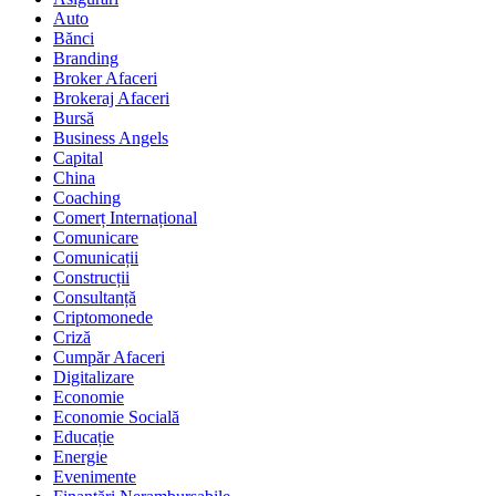
Auto
Bănci
Branding
Broker Afaceri
Brokeraj Afaceri
Bursă
Business Angels
Capital
China
Coaching
Comerț Internațional
Comunicare
Comunicații
Construcții
Consultanță
Criptomonede
Criză
Cumpăr Afaceri
Digitalizare
Economie
Economie Socială
Educație
Energie
Evenimente