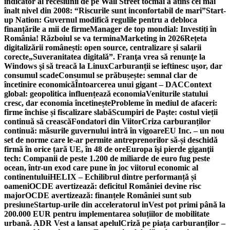
indicator al recesiunii de pe Wall Street tocmai a atins cel mai
înalt nivel din 2008: “Riscurile sunt inconfortabil de mari”
Start-
up Nation: Guvernul modifică regulile pentru a debloca
finanțările a mii de firme
Manager de top mondial: Investiți în
România! Războiul se va termina
Marketing in 2026
Rețeta
digitalizării românești: open source, centralizare și salarii
corecte
„Suveranitatea digitală”. Franţa vrea să renunţe la
Windows şi să treacă la Linux
Carburanții se ieftinesc ușor, dar
consumul scade
Consumul se prăbușește: semnal clar de
încetinire economică
Întoarcerea unui gigant – DAC
Context
global: geopolitica influențează economia
Veniturile statului
cresc, dar economia încetinește
Probleme în mediul de afaceri:
firme închise și fiscalizare slabă
Scumpiri de Paște: costul vieții
continuă să crească
Fondatori din Viitor
Criza carburanților
continuă: măsurile guvernului intră în vigoare
EU Inc. – un nou
set de norme care le-ar permite antreprenorilor să-și deschidă
firmă în orice țară UE, în 48 de ore
Europa îşi pierde giganţii
tech: Companii de peste 1.200 de miliarde de euro fug peste
ocean, într-un exod care pune în joc viitorul economic al
continentului
HELIX – Echilibrul dintre performanță și
oameni
OCDE avertizează: deficitul României devine risc
major
OCDE avertizează: finanțele României sunt sub
presiune
Startup-urile din acceleratorul inVest pot primi până la
200.000 EUR pentru implementarea soluțiilor de mobilitate
urbană. ADR Vest a lansat apelul
Criză pe piața carburanților –