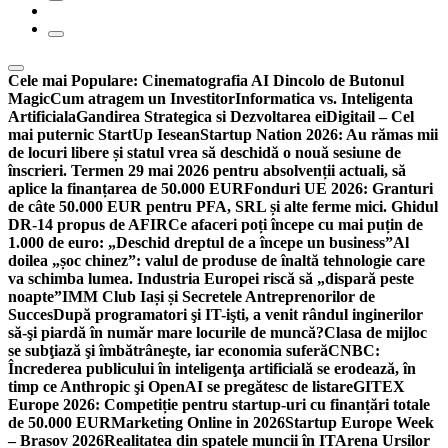
Cele mai Populare:
Cinematografia AI Dincolo de Butonul
Magic
Cum atragem un Investitor
Informatica vs. Inteligenta
Artificiala
Gandirea Strategica si Dezvoltarea ei
Digitail – Cel
mai puternic StartUp Iesean
Startup Nation 2026: Au rămas mii
de locuri libere și statul vrea să deschidă o nouă sesiune de
înscrieri. Termen 29 mai 2026 pentru absolvenții actuali, să
aplice la finanțarea de 50.000 EUR
Fonduri UE 2026: Granturi
de câte 50.000 EUR pentru PFA, SRL și alte ferme mici. Ghidul
DR-14 propus de AFIR
Ce afaceri poți începe cu mai puțin de
1.000 de euro: „Deschid dreptul de a începe un business”
Al
doilea „șoc chinez”: valul de produse de înaltă tehnologie care
va schimba lumea. Industria Europei riscă să „dispară peste
noapte”
IMM Club Iași și Secretele Antreprenorilor de
Succes
După programatori şi IT-işti, a venit rândul inginerilor
să-şi piardă în număr mare locurile de muncă?
Clasa de mijloc
se subţiază şi îmbătrâneşte, iar economia suferă
CNBC:
Încrederea publicului în inteligenţa artificială se erodează, în
timp ce Anthropic şi OpenAI se pregătesc de listare
GITEX
Europe 2026: Competiție pentru startup-uri cu finanțări totale
de 50.000 EUR
Marketing Online in 2026
Startup Europe Week
– Brasov 2026
Realitatea din spatele muncii în IT
Arena Ursilor