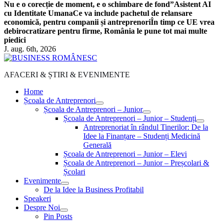
Nu e o corecție de moment, e o schimbare de fond”
Asistent AI
cu Identitate Umana
Ce va include pachetul de relansare
economică, pentru companii și antreprenori
În timp ce UE vrea
debirocratizare pentru firme, România le pune tot mai multe
piedici
J. aug. 6th, 2026
AFACERI & ȘTIRI & EVENIMENTE
Home
Școala de Antreprenori
Școala de Antreprenori – Junior
Școala de Antreprenori – Junior – Studenți
Antreprenoriat în rândul Tinerilor: De la
Idee la Finanțare – Studenți Medicină
Generală
Școala de Antreprenori – Junior – Elevi
Școala de Antreprenori – Junior – Preșcolari &
Școlari
Evenimente
De la Idee la Business Profitabil
Speakeri
Despre Noi
Pin Posts