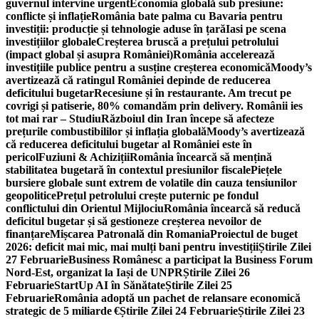
guvernul intervine urgent
Economia globală sub presiune:
conflicte și inflație
România bate palma cu Bavaria pentru
investiții: producție și tehnologie aduse în țară
Iasi pe scena
investițiilor globale
Creșterea bruscă a prețului petrolului
(impact global și asupra României)
România accelerează
investițiile publice pentru a susține creșterea economică
Moody’s
avertizează că ratingul României depinde de reducerea
deficitului bugetar
Recesiune și în restaurante. Am trecut pe
covrigi și patiserie, 80% comandăm prin delivery. Românii ies
tot mai rar – Studiu
Războiul din Iran începe să afecteze
prețurile combustibililor și inflația globală
Moody’s avertizează
că reducerea deficitului bugetar al României este în
pericol
Fuziuni & Achiziții
România încearcă să mențină
stabilitatea bugetară în contextul presiunilor fiscale
Piețele
bursiere globale sunt extrem de volatile din cauza tensiunilor
geopolitice
Prețul petrolului crește puternic pe fondul
conflictului din Orientul Mijlociu
România încearcă să reducă
deficitul bugetar și să gestioneze creșterea nevoilor de
finanțare
Mișcarea Patronală din Romania
Proiectul de buget
2026: deficit mai mic, mai mulți bani pentru investiții
Știrile Zilei
27 Februarie
Business Românesc a participat la Business Forum
Nord-Est, organizat la Iași de UNPR
Știrile Zilei 26
Februarie
StartUp AI în Sănătate
Știrile Zilei 25
Februarie
România adoptă un pachet de relansare economică
strategic de 5 miliarde €
Știrile Zilei 24 Februarie
Știrile Zilei 23