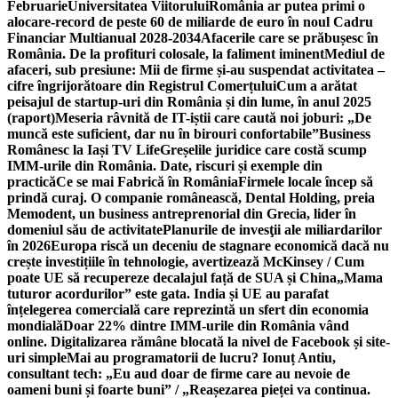
Februarie
Universitatea Viitorului
România ar putea primi o
alocare-record de peste 60 de miliarde de euro în noul Cadru
Financiar Multianual 2028-2034
Afacerile care se prăbușesc în
România. De la profituri colosale, la faliment iminent
Mediul de
afaceri, sub presiune: Mii de firme și-au suspendat activitatea –
cifre îngrijorătoare din Registrul Comerțului
Cum a arătat
peisajul de startup-uri din România și din lume, în anul 2025
(raport)
Meseria râvnită de IT-iștii care caută noi joburi: „De
muncă este suficient, dar nu în birouri confortabile”
Business
Românesc la Iași TV Life
Greșelile juridice care costă scump
IMM-urile din România. Date, riscuri și exemple din
practică
Ce se mai Fabrică în România
Firmele locale încep să
prindă curaj. O companie românească, Dental Holding, preia
Memodent, un business antreprenorial din Grecia, lider în
domeniul său de activitate
Planurile de invesţii ale miliardarilor
în 2026
Europa riscă un deceniu de stagnare economică dacă nu
crește investițiile în tehnologie, avertizează McKinsey / Cum
poate UE să recupereze decalajul față de SUA și China
„Mama
tuturor acordurilor” este gata. India și UE au parafat
înțelegerea comercială care reprezintă un sfert din economia
mondială
Doar 22% dintre IMM-urile din România vând
online. Digitalizarea rămâne blocată la nivel de Facebook și site-
uri simple
Mai au programatorii de lucru? Ionuț Antiu,
consultant tech: „Eu aud doar de firme care au nevoie de
oameni buni și foarte buni” / „Reașezarea pieței va continua.