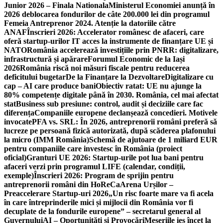
Junior 2026 – Finala Nationala
Ministerul Economiei anunță în
2026 deblocarea fondurilor de câte 200.000 lei din programul
Femeia Antreprenor 2024. Atenție la datoriile către
ANAF
Înscrieri 2026: Accelerator românesc de afaceri, care
oferă startup-urilor IT acces la instrumente de finanțare UE și
NATO
România accelerează investițiile prin PNRR: digitalizare,
infrastructură și apărare
Forumul Economic de la Iași
2026
România riscă noi măsuri fiscale pentru reducerea
deficitului bugetar
De la Finanțare la Dezvoltare
Digitalizare cu
cap – AI care produce bani
Obiectiv ratat: UE nu ajunge la
80% competențe digitale până în 2030. România, cel mai afectat
stat
Business sub presiune: control, audit și deciziile care fac
diferența
Companiile europene declanșează concedieri. Motivele
invocate
PFA vs. SRL: În 2026, antreprenorii români preferă să
lucreze pe persoană fizică autorizată, după scăderea plafonului
la micro (IMM România)
Schemă de ajutoare de 1 miliard EUR
pentru companiile care investesc în România (proiect
oficial)
Granturi UE 2026: Startup-urile pot lua bani pentru
afaceri verzi prin programul LIFE (calendar, condiții,
exemple)
Înscrieri 2026: Program de sprijin pentru
antreprenorii români din HoReCa
Arena Urșilor –
Preaccelerare Startup-uri 2026
„Un risc foarte mare va fi acela
în care întreprinderile mici și mijlocii din România vor fi
decuplate de la fondurile europene” – secretarul general al
Guvernului
AI – Oportunități și Provocări
Meseriile ies încet la