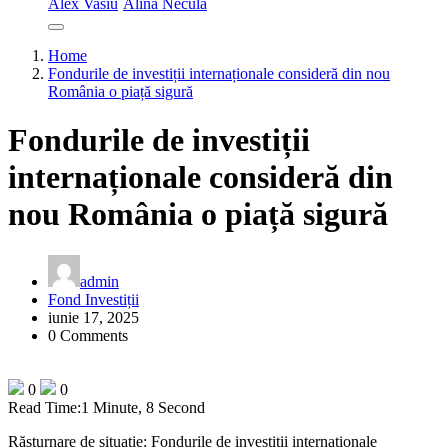
Alex Vasiu
Alina Necula
Home
Fondurile de investiții internaționale consideră din nou
România o piață sigură
Fondurile de investiții
internaționale consideră din
nou România o piață sigură
admin
Fond Investiții
iunie 17, 2025
0 Comments
0
0
Read Time:
1 Minute, 8 Second
Răsturnare de situație: Fondurile de investiții internaționale