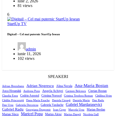
iulie 2, 2026
81 views
6
StartUp
TV
Digitail – Cel mai puternic StartUp Iesean
admin
iunie 11, 2026
102 views
SPEAKERI
Ana-Maria Bostan
Adrian Negrescu
Alina Necula
Adrian Brezulianu
Angela Achiței
Anca Hreamătă
Ciprian Bostan
Andreea Pons
Carmen Belcescu
Codrin Apostol
Cristina Norocel
Claudia Enea
Cristina Teodora Roman
Cătălina Ifrim
Cătălin Priscorniță
Dana Maria Enache
Daniela Cireașă
Daniela Marin
Dan Radu
Gabriel Mardarasevici
Gabriela Vasilache
Dan Ursu
Gabriela Derceicea
Gabriel Radu
Marian Berdan
Georgiana Dragomir
Ioan Coșer
Marcela Ursu
Maricel Popa
Marian Sîncu
Marius Alexe
Marius Dangă
Nicoleta Gall