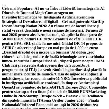
Skip
to
Cele mai Populare:
AI nu va Înlocui Liderii
Cinematografia AI
content
Dincolo de Butonul Magic
Cum atragem un
Investitor
Informatica vs. Inteligenta Artificiala
Gandirea
Strategica si Dezvoltarea ei
Digitail – Cel mai puternic StartUp
Iesean
Startup Nation 2026: Au rămas mii de locuri libere și
statul vrea să deschidă o nouă sesiune de înscrieri. Termen 29
mai 2026 pentru absolvenții actuali, să aplice la finanțarea de
50.000 EUR
Fonduri UE 2026: Granturi de câte 50.000 EUR
pentru PFA, SRL și alte ferme mici. Ghidul DR-14 propus de
AFIR
Ce afaceri poți începe cu mai puțin de 1.000 de euro:
„Deschid dreptul de a începe un business”
Al doilea „șoc
chinez”: valul de produse de înaltă tehnologie care va schimba
lumea. Industria Europei riscă să „dispară peste noapte”
IMM
Club Iași și Secretele Antreprenorilor de Succes
După
programatori şi IT-işti, a venit rândul inginerilor să-şi piardă în
număr mare locurile de muncă?
Clasa de mijloc se subţiază şi
îmbătrâneşte, iar economia suferă
CNBC: Încrederea publicului
în inteligenţa artificială se erodează, în timp ce Anthropic şi
OpenAI se pregătesc de listare
GITEX Europe 2026: Competiție
pentru startup-uri cu finanțări totale de 50.000 EUR
Marketing
Online in 2026
Startup Europe Week – Brasov 2026
Realitatea
din spatele muncii în IT
Arena Ursilor Junior 2026 – Finala
Nationala
Ministerul Economiei anunță în 2026 deblocarea