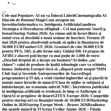
Cele mai Populare:
AI nu va Înlocui Liderii
Cinematografia AI
Dincolo de Butonul Magic
Cum atragem un
Investitor
Informatica vs. Inteligenta Artificiala
Gandirea
Strategica si Dezvoltarea ei
Digitail – Cel mai puternic StartUp
Iesean
Startup Nation 2026: Au rămas mii de locuri libere și
statul vrea să deschidă o nouă sesiune de înscrieri. Termen 29
mai 2026 pentru absolvenții actuali, să aplice la finanțarea de
50.000 EUR
Fonduri UE 2026: Granturi de câte 50.000 EUR
pentru PFA, SRL și alte ferme mici. Ghidul DR-14 propus de
AFIR
Ce afaceri poți începe cu mai puțin de 1.000 de euro:
„Deschid dreptul de a începe un business”
Al doilea „șoc
chinez”: valul de produse de înaltă tehnologie care va schimba
lumea. Industria Europei riscă să „dispară peste noapte”
IMM
Club Iași și Secretele Antreprenorilor de Succes
După
programatori şi IT-işti, a venit rândul inginerilor să-şi piardă în
număr mare locurile de muncă?
Clasa de mijloc se subţiază şi
îmbătrâneşte, iar economia suferă
CNBC: Încrederea publicului
în inteligenţa artificială se erodează, în timp ce Anthropic şi
OpenAI se pregătesc de listare
GITEX Europe 2026: Competiție
pentru startup-uri cu finanțări totale de 50.000 EUR
Marketing
Online in 2026
Startup Europe Week – Brasov 2026
Realitatea
din spatele muncii în IT
Arena Ursilor Junior 2026 – Finala