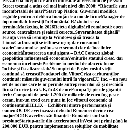
PFA-uri la început de an
Un indicator al recesiunii de pe Wall
Street tocmai a atins cel mai înalt nivel din 2008: “Riscurile sunt
inconfortabil de mari”
Start-up Nation: Guvernul modifică
regulile pentru a debloca finanțările a mii de firme
Manager de
top mondial: Investiți în România! Războiul se va
termina
Marketing in 2026
Rețeta digitalizării românești: open
source, centralizare și salarii corecte
„Suveranitatea digitală”.
Franţa vrea să renunţe la Windows şi să treacă la
Linux
Carburanții se ieftinesc ușor, dar consumul
scade
Consumul se prăbușește: semnal clar de încetinire
economică
Întoarcerea unui gigant – DAC
Context global:
geopolitica influențează economia
Veniturile statului cresc, dar
economia încetinește
Probleme în mediul de afaceri: firme
închise și fiscalizare slabă
Scumpiri de Paște: costul vieții
continuă să crească
Fondatori din Viitor
Criza carburanților
continuă: măsurile guvernului intră în vigoare
EU Inc. – un nou
set de norme care le-ar permite antreprenorilor să-și deschidă
firmă în orice țară UE, în 48 de ore
Europa îşi pierde giganţii
tech: Companii de peste 1.200 de miliarde de euro fug peste
ocean, într-un exod care pune în joc viitorul economic al
continentului
HELIX – Echilibrul dintre performanță și
oameni
OCDE avertizează: deficitul României devine risc
major
OCDE avertizează: finanțele României sunt sub
presiune
Startup-urile din acceleratorul inVest pot primi până la
200.000 EUR pentru implementarea soluțiilor de mobilitate