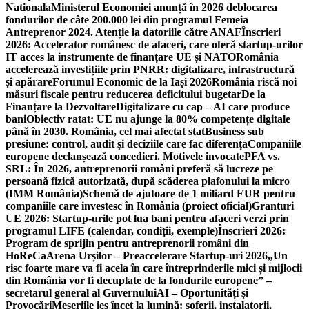
Nationala
Ministerul Economiei anunță în 2026 deblocarea
fondurilor de câte 200.000 lei din programul Femeia
Antreprenor 2024. Atenție la datoriile către ANAF
Înscrieri
2026: Accelerator românesc de afaceri, care oferă startup-urilor
IT acces la instrumente de finanțare UE și NATO
România
accelerează investițiile prin PNRR: digitalizare, infrastructură
și apărare
Forumul Economic de la Iași 2026
România riscă noi
măsuri fiscale pentru reducerea deficitului bugetar
De la
Finanțare la Dezvoltare
Digitalizare cu cap – AI care produce
bani
Obiectiv ratat: UE nu ajunge la 80% competențe digitale
până în 2030. România, cel mai afectat stat
Business sub
presiune: control, audit și deciziile care fac diferența
Companiile
europene declanșează concedieri. Motivele invocate
PFA vs.
SRL: În 2026, antreprenorii români preferă să lucreze pe
persoană fizică autorizată, după scăderea plafonului la micro
(IMM România)
Schemă de ajutoare de 1 miliard EUR pentru
companiile care investesc în România (proiect oficial)
Granturi
UE 2026: Startup-urile pot lua bani pentru afaceri verzi prin
programul LIFE (calendar, condiții, exemple)
Înscrieri 2026:
Program de sprijin pentru antreprenorii români din
HoReCa
Arena Urșilor – Preaccelerare Startup-uri 2026
„Un
risc foarte mare va fi acela în care întreprinderile mici și mijlocii
din România vor fi decuplate de la fondurile europene” –
secretarul general al Guvernului
AI – Oportunități și
Provocări
Meseriile ies încet la lumină: şoferii, instalatorii,