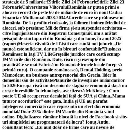
strategic de 5 miliarde €
Știrile Zilei 24 Februarie
Știrile Zilei 23
Februarie
Universitatea Viitorului
România ar putea primi o
alocare-record de peste 60 de miliarde de euro în noul Cadru
Financiar Multianual 2028-2034
Afacerile care se prăbușesc în
România. De la profituri colosale, la faliment iminent
Mediul de
afaceri, sub presiune: Mii de firme și-au suspendat activitatea –
cifre îngrijorătoare din Registrul Comerțului
Cum a arătat
peisajul de startup-uri din România și din lume, în anul 2025
(raport)
Meseria râvnită de IT-iștii care caută noi joburi: „De
muncă este suficient, dar nu în birouri confortabile”
Business
Românesc la Iași TV Life
Greșelile juridice care costă scump
IMM-urile din România. Date, riscuri și exemple din
practică
Ce se mai Fabrică în România
Firmele locale încep să
prindă curaj. O companie românească, Dental Holding, preia
Memodent, un business antreprenorial din Grecia, lider în
domeniul său de activitate
Planurile de invesţii ale miliardarilor
în 2026
Europa riscă un deceniu de stagnare economică dacă nu
crește investițiile în tehnologie, avertizează McKinsey / Cum
poate UE să recupereze decalajul față de SUA și China
„Mama
tuturor acordurilor” este gata. India și UE au parafat
înțelegerea comercială care reprezintă un sfert din economia
mondială
Doar 22% dintre IMM-urile din România vând
online. Digitalizarea rămâne blocată la nivel de Facebook și site-
uri simple
Mai au programatorii de lucru? Ionuț Antiu,
consultant tech: „Eu aud doar de firme care au nevoie de