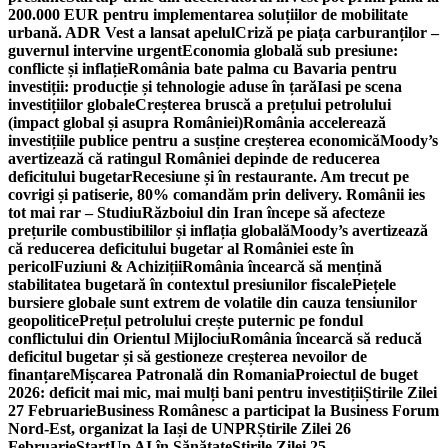
200.000 EUR pentru implementarea soluțiilor de mobilitate
urbană. ADR Vest a lansat apelul
Criză pe piața carburanților –
guvernul intervine urgent
Economia globală sub presiune:
conflicte și inflație
România bate palma cu Bavaria pentru
investiții: producție și tehnologie aduse în țară
Iasi pe scena
investițiilor globale
Creșterea bruscă a prețului petrolului
(impact global și asupra României)
România accelerează
investițiile publice pentru a susține creșterea economică
Moody’s
avertizează că ratingul României depinde de reducerea
deficitului bugetar
Recesiune și în restaurante. Am trecut pe
covrigi și patiserie, 80% comandăm prin delivery. Românii ies
tot mai rar – Studiu
Războiul din Iran începe să afecteze
prețurile combustibililor și inflația globală
Moody’s avertizează
că reducerea deficitului bugetar al României este în
pericol
Fuziuni & Achiziții
România încearcă să mențină
stabilitatea bugetară în contextul presiunilor fiscale
Piețele
bursiere globale sunt extrem de volatile din cauza tensiunilor
geopolitice
Prețul petrolului crește puternic pe fondul
conflictului din Orientul Mijlociu
România încearcă să reducă
deficitul bugetar și să gestioneze creșterea nevoilor de
finanțare
Mișcarea Patronală din Romania
Proiectul de buget
2026: deficit mai mic, mai mulți bani pentru investiții
Știrile Zilei
27 Februarie
Business Românesc a participat la Business Forum
Nord-Est, organizat la Iași de UNPR
Știrile Zilei 26
Februarie
StartUp AI în Sănătate
Știrile Zilei 25