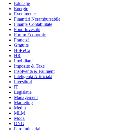
Educație
Energie
Evenimente
Finanțări Nerambursabile
Finanțe-Contabilitate
Fond Investiții
Forum Economic
Franciză
Gratuite
HoReCa
HR
Imobiliare
Impozite & Taxe
Insolvență & Faliment
Inteligență Artificială
Investitori
IT
Legislație
Management
Marketing
Mediu
MLM
Modă
ONG
Parc Industrial