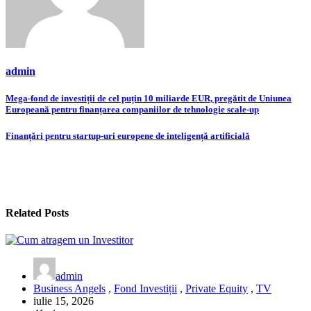
admin
Navigare
Mega-fond de investiții de cel puțin 10 miliarde EUR, pregătit de Uniunea
Europeană pentru finanțarea companiilor de tehnologie scale-up
în
articole
Finanțări pentru startup-uri europene de inteligență artificială
Related Posts
admin
Business Angels
,
Fond Investiții
,
Private Equity
,
TV
iulie 15, 2026