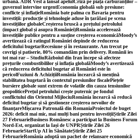
urbană. ADR Vest a lansat apelul
Criză pe piața carburanților –
guvernul intervine urgent
Economia globală sub presiune:
conflicte și inflație
România bate palma cu Bavaria pentru
investiții: producție și tehnologie aduse în țară
Iasi pe scena
investițiilor globale
Creșterea bruscă a prețului petrolului
(impact global și asupra României)
România accelerează
investițiile publice pentru a susține creșterea economică
Moody’s
avertizează că ratingul României depinde de reducerea
deficitului bugetar
Recesiune și în restaurante. Am trecut pe
covrigi și patiserie, 80% comandăm prin delivery. Românii ies
tot mai rar – Studiu
Războiul din Iran începe să afecteze
prețurile combustibililor și inflația globală
Moody’s avertizează
că reducerea deficitului bugetar al României este în
pericol
Fuziuni & Achiziții
România încearcă să mențină
stabilitatea bugetară în contextul presiunilor fiscale
Piețele
bursiere globale sunt extrem de volatile din cauza tensiunilor
geopolitice
Prețul petrolului crește puternic pe fondul
conflictului din Orientul Mijlociu
România încearcă să reducă
deficitul bugetar și să gestioneze creșterea nevoilor de
finanțare
Mișcarea Patronală din Romania
Proiectul de buget
2026: deficit mai mic, mai mulți bani pentru investiții
Știrile Zilei
27 Februarie
Business Românesc a participat la Business Forum
Nord-Est, organizat la Iași de UNPR
Știrile Zilei 26
Februarie
StartUp AI în Sănătate
Știrile Zilei 25
Februarie
România adoptă un pachet de relansare economică