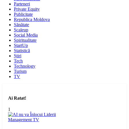
Parteneri
Private Equity
Publicitate
Republica Moldova
Sănătate
Scaleup
Social Media
Spiritualitate
StartUp
Statistică
Știri
Tech
Technology
Turism
TV
Ai Ratat!
1
Management
TV