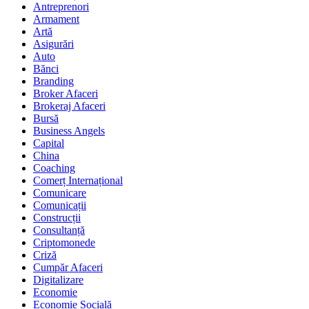
Antreprenori
Armament
Artă
Asigurări
Auto
Bănci
Branding
Broker Afaceri
Brokeraj Afaceri
Bursă
Business Angels
Capital
China
Coaching
Comerț Internațional
Comunicare
Comunicații
Construcții
Consultanță
Criptomonede
Criză
Cumpăr Afaceri
Digitalizare
Economie
Economie Socială