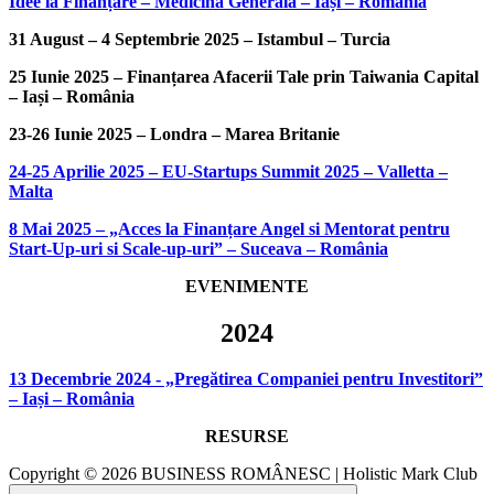
Idee la Finanțare – Medicină Generală – Iași – Romania
31 August – 4 Septembrie 2025 – Istambul – Turcia
25 Iunie 2025 – Finanțarea Afacerii Tale prin Taiwania Capital
– Iași – România
23-26 Iunie 2025 – Londra – Marea Britanie
24-25 Aprilie 2025 – EU-Startups Summit 2025 – Valletta –
Malta
8 Mai 2025 – „Acces la Finanțare Angel si Mentorat pentru
Start-Up-uri si Scale-up-uri” – Suceava – România
EVENIMENTE
2024
13 Decembrie 2024 - „Pregătirea Companiei pentru Investitori”
– Iași – România
RESURSE
Copyright © 2026 BUSINESS ROMÂNESC | Holistic Mark Club