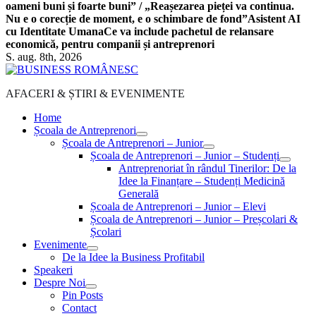
oameni buni și foarte buni” / „Reașezarea pieței va continua.
Nu e o corecție de moment, e o schimbare de fond”
Asistent AI
cu Identitate Umana
Ce va include pachetul de relansare
economică, pentru companii și antreprenori
S. aug. 8th, 2026
AFACERI & ȘTIRI & EVENIMENTE
Home
Școala de Antreprenori
Școala de Antreprenori – Junior
Școala de Antreprenori – Junior – Studenți
Antreprenoriat în rândul Tinerilor: De la
Idee la Finanțare – Studenți Medicină
Generală
Școala de Antreprenori – Junior – Elevi
Școala de Antreprenori – Junior – Preșcolari &
Școlari
Evenimente
De la Idee la Business Profitabil
Speakeri
Despre Noi
Pin Posts
Contact