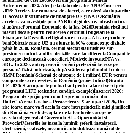
fondurilor de câte 200.000 lei din programul Femeia
Antreprenor 2024. Atenție la datoriile către ANAF
Înscrieri
2026: Accelerator românesc de afaceri, care oferă startup-urilor
IT acces la instrumente de finanțare UE și NATO
România
accelerează investițiile prin PNRR: digitalizare, infrastructură
și apărare
Forumul Economic de la Iași 2026
România riscă noi
măsuri fiscale pentru reducerea deficitului bugetar
De la
Finanțare la Dezvoltare
Digitalizare cu cap – AI care produce
bani
Obiectiv ratat: UE nu ajunge la 80% competențe digitale
până în 2030. România, cel mai afectat stat
Business sub
presiune: control, audit și deciziile care fac diferența
Companiile
europene declanșează concedieri. Motivele invocate
PFA vs.
SRL: În 2026, antreprenorii români preferă să lucreze pe
persoană fizică autorizată, după scăderea plafonului la micro
(IMM România)
Schemă de ajutoare de 1 miliard EUR pentru
companiile care investesc în România (proiect oficial)
Granturi
UE 2026: Startup-urile pot lua bani pentru afaceri verzi prin
programul LIFE (calendar, condiții, exemple)
Înscrieri 2026:
Program de sprijin pentru antreprenorii români din
HoReCa
Arena Urșilor – Preaccelerare Startup-uri 2026
„Un
risc foarte mare va fi acela în care întreprinderile mici și mijlocii
din România vor fi decuplate de la fondurile europene” –
secretarul general al Guvernului
AI – Oportunități și
Provocări
Meseriile ies încet la lumină: şoferii, instalatorii,
electricienii, coafezele, mecanicii auto dublează numărul de