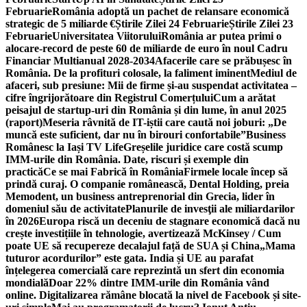
Februarie
România adoptă un pachet de relansare economică
strategic de 5 miliarde €
Știrile Zilei 24 Februarie
Știrile Zilei 23
Februarie
Universitatea Viitorului
România ar putea primi o
alocare-record de peste 60 de miliarde de euro în noul Cadru
Financiar Multianual 2028-2034
Afacerile care se prăbușesc în
România. De la profituri colosale, la faliment iminent
Mediul de
afaceri, sub presiune: Mii de firme și-au suspendat activitatea –
cifre îngrijorătoare din Registrul Comerțului
Cum a arătat
peisajul de startup-uri din România și din lume, în anul 2025
(raport)
Meseria râvnită de IT-iștii care caută noi joburi: „De
muncă este suficient, dar nu în birouri confortabile”
Business
Românesc la Iași TV Life
Greșelile juridice care costă scump
IMM-urile din România. Date, riscuri și exemple din
practică
Ce se mai Fabrică în România
Firmele locale încep să
prindă curaj. O companie românească, Dental Holding, preia
Memodent, un business antreprenorial din Grecia, lider în
domeniul său de activitate
Planurile de invesţii ale miliardarilor
în 2026
Europa riscă un deceniu de stagnare economică dacă nu
crește investițiile în tehnologie, avertizează McKinsey / Cum
poate UE să recupereze decalajul față de SUA și China
„Mama
tuturor acordurilor” este gata. India și UE au parafat
înțelegerea comercială care reprezintă un sfert din economia
mondială
Doar 22% dintre IMM-urile din România vând
online. Digitalizarea rămâne blocată la nivel de Facebook și site-