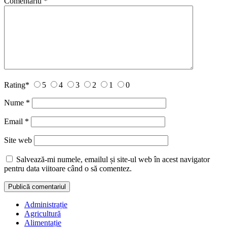
Comentariu
*
Rating
*
5
4
3
2
1
0
Nume
*
Email
*
Site web
Salvează-mi numele, emailul și site-ul web în acest navigator
pentru data viitoare când o să comentez.
Administrație
Agricultură
Alimentație