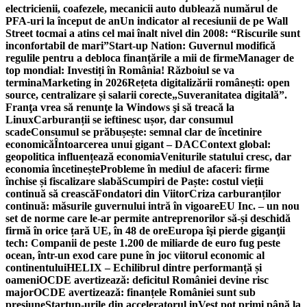
electricienii, coafezele, mecanicii auto dublează numărul de
PFA-uri la început de an
Un indicator al recesiunii de pe Wall
Street tocmai a atins cel mai înalt nivel din 2008: “Riscurile sunt
inconfortabil de mari”
Start-up Nation: Guvernul modifică
regulile pentru a debloca finanțările a mii de firme
Manager de
top mondial: Investiți în România! Războiul se va
termina
Marketing in 2026
Rețeta digitalizării românești: open
source, centralizare și salarii corecte
„Suveranitatea digitală”.
Franţa vrea să renunţe la Windows şi să treacă la
Linux
Carburanții se ieftinesc ușor, dar consumul
scade
Consumul se prăbușește: semnal clar de încetinire
economică
Întoarcerea unui gigant – DAC
Context global:
geopolitica influențează economia
Veniturile statului cresc, dar
economia încetinește
Probleme în mediul de afaceri: firme
închise și fiscalizare slabă
Scumpiri de Paște: costul vieții
continuă să crească
Fondatori din Viitor
Criza carburanților
continuă: măsurile guvernului intră în vigoare
EU Inc. – un nou
set de norme care le-ar permite antreprenorilor să-și deschidă
firmă în orice țară UE, în 48 de ore
Europa îşi pierde giganţii
tech: Companii de peste 1.200 de miliarde de euro fug peste
ocean, într-un exod care pune în joc viitorul economic al
continentului
HELIX – Echilibrul dintre performanță și
oameni
OCDE avertizează: deficitul României devine risc
major
OCDE avertizează: finanțele României sunt sub
presiune
Startup-urile din acceleratorul inVest pot primi până la