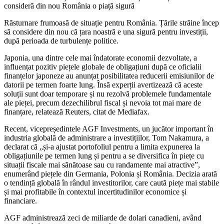
consideră din nou România o piață sigură
Răsturnare frumoasă de situație pentru România. Țările străine încep
să considere din nou că țara noastră e una sigură pentru investiții,
după perioada de turbulențe politice.
Japonia, una dintre cele mai îndatorate economii dezvoltate, a
influențat pozitiv piețele globale de obligațiuni după ce oficialii
finanțelor japoneze au anunțat posibilitatea reducerii emisiunilor de
datorii pe termen foarte lung. Însă experții avertizează că aceste
soluții sunt doar temporare și nu rezolvă problemele fundamentale
ale pieței, precum dezechilibrul fiscal și nevoia tot mai mare de
finanțare, relatează Reuters, citat de Mediafax.
Recent, vicepreședintele AGF Investments, un jucător important în
industria globală de administrare a investițiilor, Tom Nakamura, a
declarat că „și-a ajustat portofoliul pentru a limita expunerea la
obligațiunile pe termen lung și pentru a se diversifica în piețe cu
situații fiscale mai sănătoase sau cu randamente mai atractive”,
enumerând piețele din Germania, Polonia și România. Decizia arată
o tendință globală în rândul investitorilor, care caută piețe mai stabile
și mai profitabile în contextul incertitudinilor economice și
financiare.
AGF administrează zeci de miliarde de dolari canadieni, având