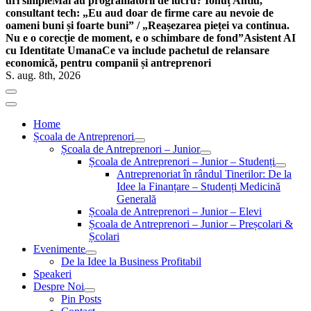
uri simple
Mai au programatorii de lucru? Ionuț Antiu,
consultant tech: „Eu aud doar de firme care au nevoie de
oameni buni și foarte buni” / „Reașezarea pieței va continua.
Nu e o corecție de moment, e o schimbare de fond”
Asistent AI
cu Identitate Umana
Ce va include pachetul de relansare
economică, pentru companii și antreprenori
S. aug. 8th, 2026
Home
Școala de Antreprenori
Școala de Antreprenori – Junior
Școala de Antreprenori – Junior – Studenți
Antreprenoriat în rândul Tinerilor: De la
Idee la Finanțare – Studenți Medicină
Generală
Școala de Antreprenori – Junior – Elevi
Școala de Antreprenori – Junior – Preșcolari &
Școlari
Evenimente
De la Idee la Business Profitabil
Speakeri
Despre Noi
Pin Posts