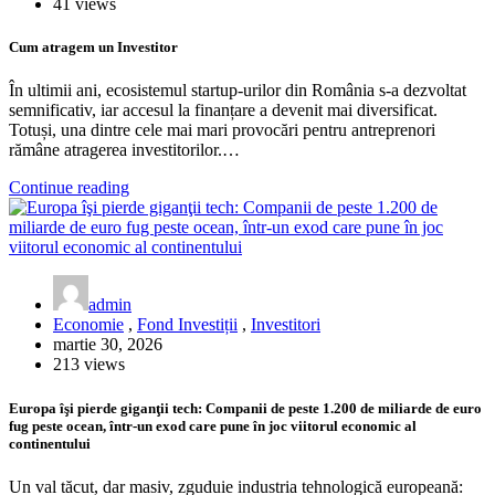
41 views
Cum atragem un Investitor
În ultimii ani, ecosistemul startup-urilor din România s-a dezvoltat
semnificativ, iar accesul la finanțare a devenit mai diversificat.
Totuși, una dintre cele mai mari provocări pentru antreprenori
rămâne atragerea investitorilor.…
Continue reading
admin
Economie
,
Fond Investiții
,
Investitori
martie 30, 2026
213 views
Europa îşi pierde giganţii tech: Companii de peste 1.200 de miliarde de euro
fug peste ocean, într-un exod care pune în joc viitorul economic al
continentului
Un val tăcut, dar masiv, zguduie industria tehnologică europeană: