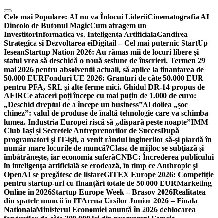
Skip
to
Cele mai Populare:
AI nu va Înlocui Liderii
Cinematografia AI
content
Dincolo de Butonul Magic
Cum atragem un
Investitor
Informatica vs. Inteligenta Artificiala
Gandirea
Strategica si Dezvoltarea ei
Digitail – Cel mai puternic StartUp
Iesean
Startup Nation 2026: Au rămas mii de locuri libere și
statul vrea să deschidă o nouă sesiune de înscrieri. Termen 29
mai 2026 pentru absolvenții actuali, să aplice la finanțarea de
50.000 EUR
Fonduri UE 2026: Granturi de câte 50.000 EUR
pentru PFA, SRL și alte ferme mici. Ghidul DR-14 propus de
AFIR
Ce afaceri poți începe cu mai puțin de 1.000 de euro:
„Deschid dreptul de a începe un business”
Al doilea „șoc
chinez”: valul de produse de înaltă tehnologie care va schimba
lumea. Industria Europei riscă să „dispară peste noapte”
IMM
Club Iași și Secretele Antreprenorilor de Succes
După
programatori şi IT-işti, a venit rândul inginerilor să-şi piardă în
număr mare locurile de muncă?
Clasa de mijloc se subţiază şi
îmbătrâneşte, iar economia suferă
CNBC: Încrederea publicului
în inteligenţa artificială se erodează, în timp ce Anthropic şi
OpenAI se pregătesc de listare
GITEX Europe 2026: Competiție
pentru startup-uri cu finanțări totale de 50.000 EUR
Marketing
Online in 2026
Startup Europe Week – Brasov 2026
Realitatea
din spatele muncii în IT
Arena Ursilor Junior 2026 – Finala
Nationala
Ministerul Economiei anunță în 2026 deblocarea