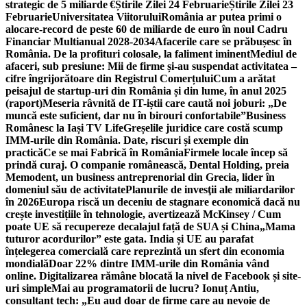
strategic de 5 miliarde €
Știrile Zilei 24 Februarie
Știrile Zilei 23
Februarie
Universitatea Viitorului
România ar putea primi o
alocare-record de peste 60 de miliarde de euro în noul Cadru
Financiar Multianual 2028-2034
Afacerile care se prăbușesc în
România. De la profituri colosale, la faliment iminent
Mediul de
afaceri, sub presiune: Mii de firme și-au suspendat activitatea –
cifre îngrijorătoare din Registrul Comerțului
Cum a arătat
peisajul de startup-uri din România și din lume, în anul 2025
(raport)
Meseria râvnită de IT-iștii care caută noi joburi: „De
muncă este suficient, dar nu în birouri confortabile”
Business
Românesc la Iași TV Life
Greșelile juridice care costă scump
IMM-urile din România. Date, riscuri și exemple din
practică
Ce se mai Fabrică în România
Firmele locale încep să
prindă curaj. O companie românească, Dental Holding, preia
Memodent, un business antreprenorial din Grecia, lider în
domeniul său de activitate
Planurile de invesţii ale miliardarilor
în 2026
Europa riscă un deceniu de stagnare economică dacă nu
crește investițiile în tehnologie, avertizează McKinsey / Cum
poate UE să recupereze decalajul față de SUA și China
„Mama
tuturor acordurilor” este gata. India și UE au parafat
înțelegerea comercială care reprezintă un sfert din economia
mondială
Doar 22% dintre IMM-urile din România vând
online. Digitalizarea rămâne blocată la nivel de Facebook și site-
uri simple
Mai au programatorii de lucru? Ionuț Antiu,
consultant tech: „Eu aud doar de firme care au nevoie de