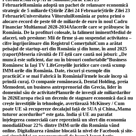
Februarie
România adoptă un pachet de relansare economică
strategic de 5 miliarde €
Știrile Zilei 24 Februarie
Știrile Zilei 23
Februarie
Universitatea Viitorului
România ar putea primi o
alocare-record de peste 60 de miliarde de euro în noul Cadru
Financiar Multianual 2028-2034
Afacerile care se prăbușesc în
România. De la profituri colosale, la faliment iminent
Mediul de
afaceri, sub presiune: Mii de firme și-au suspendat activitatea –
cifre îngrijorătoare din Registrul Comerțului
Cum a arătat
peisajul de startup-uri din România și din lume, în anul 2025
(raport)
Meseria râvnită de IT-iștii care caută noi joburi: „De
muncă este suficient, dar nu în birouri confortabile”
Business
Românesc la Iași TV Life
Greșelile juridice care costă scump
IMM-urile din România. Date, riscuri și exemple din
practică
Ce se mai Fabrică în România
Firmele locale încep să
prindă curaj. O companie românească, Dental Holding, preia
Memodent, un business antreprenorial din Grecia, lider în
domeniul său de activitate
Planurile de invesţii ale miliardarilor
în 2026
Europa riscă un deceniu de stagnare economică dacă nu
crește investițiile în tehnologie, avertizează McKinsey / Cum
poate UE să recupereze decalajul față de SUA și China
„Mama
tuturor acordurilor” este gata. India și UE au parafat
înțelegerea comercială care reprezintă un sfert din economia
mondială
Doar 22% dintre IMM-urile din România vând
online. Digitalizarea rămâne blocată la nivel de Facebook și site-