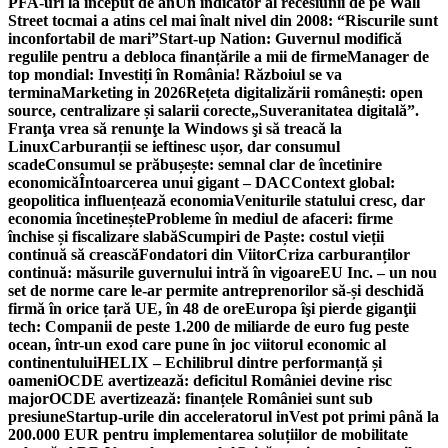
PFA-uri la început de an
Un indicator al recesiunii de pe Wall
Street tocmai a atins cel mai înalt nivel din 2008: “Riscurile sunt
inconfortabil de mari”
Start-up Nation: Guvernul modifică
regulile pentru a debloca finanțările a mii de firme
Manager de
top mondial: Investiți în România! Războiul se va
termina
Marketing in 2026
Rețeta digitalizării românești: open
source, centralizare și salarii corecte
„Suveranitatea digitală”.
Franţa vrea să renunţe la Windows şi să treacă la
Linux
Carburanții se ieftinesc ușor, dar consumul
scade
Consumul se prăbușește: semnal clar de încetinire
economică
Întoarcerea unui gigant – DAC
Context global:
geopolitica influențează economia
Veniturile statului cresc, dar
economia încetinește
Probleme în mediul de afaceri: firme
închise și fiscalizare slabă
Scumpiri de Paște: costul vieții
continuă să crească
Fondatori din Viitor
Criza carburanților
continuă: măsurile guvernului intră în vigoare
EU Inc. – un nou
set de norme care le-ar permite antreprenorilor să-și deschidă
firmă în orice țară UE, în 48 de ore
Europa îşi pierde giganţii
tech: Companii de peste 1.200 de miliarde de euro fug peste
ocean, într-un exod care pune în joc viitorul economic al
continentului
HELIX – Echilibrul dintre performanță și
oameni
OCDE avertizează: deficitul României devine risc
major
OCDE avertizează: finanțele României sunt sub
presiune
Startup-urile din acceleratorul inVest pot primi până la
200.000 EUR pentru implementarea soluțiilor de mobilitate