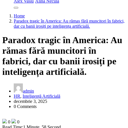
Alex Vasiu
Alina Necula
Home
Paradox tragic în America: Au rămas fără muncitori în fabrici,
dar cu banii irosiți pe inteligența artificială.
Paradox tragic în America: Au
rămas fără muncitori în
fabrici, dar cu banii irosiți pe
inteligența artificială.
admin
HR
,
Inteligență Artificială
decembrie 3, 2025
0 Comments
0
0
Read Time:
1 Minute, 58 Second