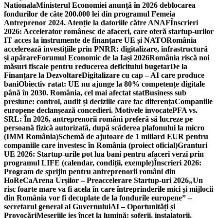
Nationala
Ministerul Economiei anunță în 2026 deblocarea
fondurilor de câte 200.000 lei din programul Femeia
Antreprenor 2024. Atenție la datoriile către ANAF
Înscrieri
2026: Accelerator românesc de afaceri, care oferă startup-urilor
IT acces la instrumente de finanțare UE și NATO
România
accelerează investițiile prin PNRR: digitalizare, infrastructură
și apărare
Forumul Economic de la Iași 2026
România riscă noi
măsuri fiscale pentru reducerea deficitului bugetar
De la
Finanțare la Dezvoltare
Digitalizare cu cap – AI care produce
bani
Obiectiv ratat: UE nu ajunge la 80% competențe digitale
până în 2030. România, cel mai afectat stat
Business sub
presiune: control, audit și deciziile care fac diferența
Companiile
europene declanșează concedieri. Motivele invocate
PFA vs.
SRL: În 2026, antreprenorii români preferă să lucreze pe
persoană fizică autorizată, după scăderea plafonului la micro
(IMM România)
Schemă de ajutoare de 1 miliard EUR pentru
companiile care investesc în România (proiect oficial)
Granturi
UE 2026: Startup-urile pot lua bani pentru afaceri verzi prin
programul LIFE (calendar, condiții, exemple)
Înscrieri 2026:
Program de sprijin pentru antreprenorii români din
HoReCa
Arena Urșilor – Preaccelerare Startup-uri 2026
„Un
risc foarte mare va fi acela în care întreprinderile mici și mijlocii
din România vor fi decuplate de la fondurile europene” –
secretarul general al Guvernului
AI – Oportunități și
Provocări
Meseriile ies încet la lumină: şoferii, instalatorii,