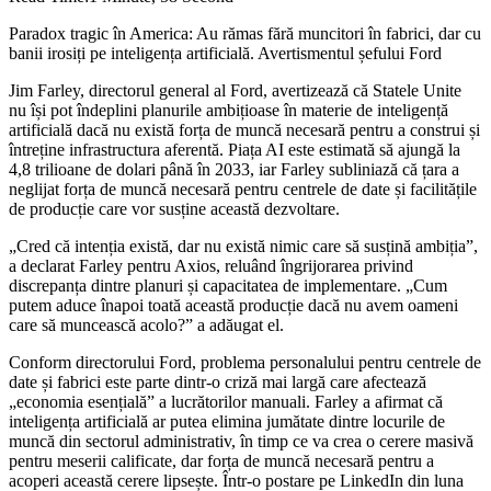
Paradox tragic în America: Au rămas fără muncitori în fabrici, dar cu
banii irosiți pe inteligența artificială. Avertismentul șefului Ford
Jim Farley, directorul general al Ford, avertizează că Statele Unite
nu își pot îndeplini planurile ambițioase în materie de inteligență
artificială dacă nu există forța de muncă necesară pentru a construi și
întreține infrastructura aferentă. Piața AI este estimată să ajungă la
4,8 trilioane de dolari până în 2033, iar Farley subliniază că țara a
neglijat forța de muncă necesară pentru centrele de date și facilitățile
de producție care vor susține această dezvoltare.
„Cred că intenția există, dar nu există nimic care să susțină ambiția”,
a declarat Farley pentru Axios, reluând îngrijorarea privind
discrepanța dintre planuri și capacitatea de implementare. „Cum
putem aduce înapoi toată această producție dacă nu avem oameni
care să muncească acolo?” a adăugat el.
Conform directorului Ford, problema personalului pentru centrele de
date și fabrici este parte dintr-o criză mai largă care afectează
„economia esențială” a lucrătorilor manuali. Farley a afirmat că
inteligența artificială ar putea elimina jumătate dintre locurile de
muncă din sectorul administrativ, în timp ce va crea o cerere masivă
pentru meserii calificate, dar forța de muncă necesară pentru a
acoperi această cerere lipsește. Într-o postare pe LinkedIn din luna