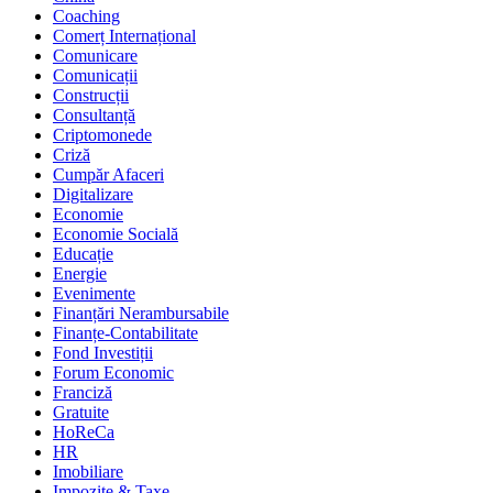
Coaching
Comerț Internațional
Comunicare
Comunicații
Construcții
Consultanță
Criptomonede
Criză
Cumpăr Afaceri
Digitalizare
Economie
Economie Socială
Educație
Energie
Evenimente
Finanțări Nerambursabile
Finanțe-Contabilitate
Fond Investiții
Forum Economic
Franciză
Gratuite
HoReCa
HR
Imobiliare
Impozite & Taxe