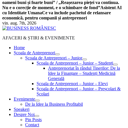
oameni buni și foarte buni” / „Reașezarea pieței va continua.
Nu e o corecție de moment, e o schimbare de fond”
Asistent AI
cu Identitate Umana
Ce va include pachetul de relansare
economică, pentru companii și antreprenori
vin. aug. 7th, 2026
AFACERI & ȘTIRI & EVENIMENTE
Home
Școala de Antreprenori
Școala de Antreprenori – Junior
Școala de Antreprenori – Junior – Studenți
Antreprenoriat în rândul Tinerilor: De la
Idee la Finanțare – Studenți Medicină
Generală
Școala de Antreprenori – Junior – Elevi
Școala de Antreprenori – Junior – Preșcolari &
Școlari
Evenimente
De la Idee la Business Profitabil
Speakeri
Despre Noi
Pin Posts
Contact