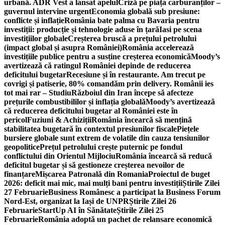
urbană. ADR Vest a lansat apelul
Criză pe piața carburanților –
guvernul intervine urgent
Economia globală sub presiune:
conflicte și inflație
România bate palma cu Bavaria pentru
investiții: producție și tehnologie aduse în țară
Iasi pe scena
investițiilor globale
Creșterea bruscă a prețului petrolului
(impact global și asupra României)
România accelerează
investițiile publice pentru a susține creșterea economică
Moody’s
avertizează că ratingul României depinde de reducerea
deficitului bugetar
Recesiune și în restaurante. Am trecut pe
covrigi și patiserie, 80% comandăm prin delivery. Românii ies
tot mai rar – Studiu
Războiul din Iran începe să afecteze
prețurile combustibililor și inflația globală
Moody’s avertizează
că reducerea deficitului bugetar al României este în
pericol
Fuziuni & Achiziții
România încearcă să mențină
stabilitatea bugetară în contextul presiunilor fiscale
Piețele
bursiere globale sunt extrem de volatile din cauza tensiunilor
geopolitice
Prețul petrolului crește puternic pe fondul
conflictului din Orientul Mijlociu
România încearcă să reducă
deficitul bugetar și să gestioneze creșterea nevoilor de
finanțare
Mișcarea Patronală din Romania
Proiectul de buget
2026: deficit mai mic, mai mulți bani pentru investiții
Știrile Zilei
27 Februarie
Business Românesc a participat la Business Forum
Nord-Est, organizat la Iași de UNPR
Știrile Zilei 26
Februarie
StartUp AI în Sănătate
Știrile Zilei 25
Februarie
România adoptă un pachet de relansare economică