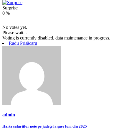
Surprise
0
%
No votes yet.
Please wait...
Voting is currently disabled, data maintenance in progress.
Radu Prisăcaru
admin
Navigare
Harta salariilor nete pe judeţe la şase luni din 2025