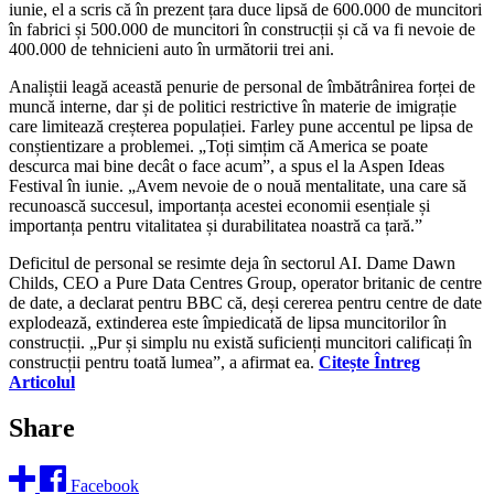
iunie, el a scris că în prezent țara duce lipsă de 600.000 de muncitori
în fabrici și 500.000 de muncitori în construcții și că va fi nevoie de
400.000 de tehnicieni auto în următorii trei ani.
Analiștii leagă această penurie de personal de îmbătrânirea forței de
muncă interne, dar și de politici restrictive în materie de imigrație
care limitează creșterea populației. Farley pune accentul pe lipsa de
conștientizare a problemei. „Toți simțim că America se poate
descurca mai bine decât o face acum”, a spus el la Aspen Ideas
Festival în iunie. „Avem nevoie de o nouă mentalitate, una care să
recunoască succesul, importanța acestei economii esențiale și
importanța pentru vitalitatea și durabilitatea noastră ca țară.”
Deficitul de personal se resimte deja în sectorul AI. Dame Dawn
Childs, CEO a Pure Data Centres Group, operator britanic de centre
de date, a declarat pentru BBC că, deși cererea pentru centre de date
explodează, extinderea este împiedicată de lipsa muncitorilor în
construcții. „Pur și simplu nu există suficienți muncitori calificați în
construcții pentru toată lumea”, a afirmat ea.
Citește Întreg
Articolul
Share
Facebook