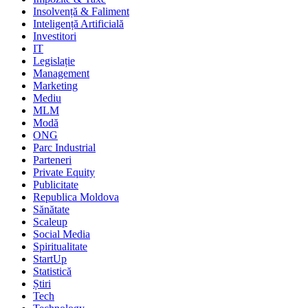
Insolvență & Faliment
Inteligență Artificială
Investitori
IT
Legislație
Management
Marketing
Mediu
MLM
Modă
ONG
Parc Industrial
Parteneri
Private Equity
Publicitate
Republica Moldova
Sănătate
Scaleup
Social Media
Spiritualitate
StartUp
Statistică
Știri
Tech