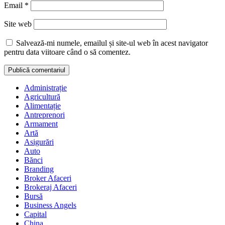
Email
*
Site web
Salvează-mi numele, emailul și site-ul web în acest navigator
pentru data viitoare când o să comentez.
Administrație
Agricultură
Alimentație
Antreprenori
Armament
Artă
Asigurări
Auto
Bănci
Branding
Broker Afaceri
Brokeraj Afaceri
Bursă
Business Angels
Capital
China