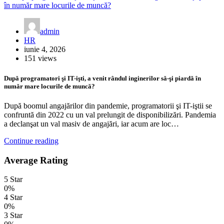
admin
HR
iunie 4, 2026
151 views
După programatori şi IT-işti, a venit rândul inginerilor să-şi piardă în
număr mare locurile de muncă?
După boomul angajărilor din pan­demie, programatorii şi IT-iştii se
con­fruntă din 2022 cu un val prelun­git de disponibilizări. Pandemia
a de­clanşat un val masiv de angajări, iar acum are loc…
Continue reading
Average Rating
5 Star
0%
4 Star
0%
3 Star