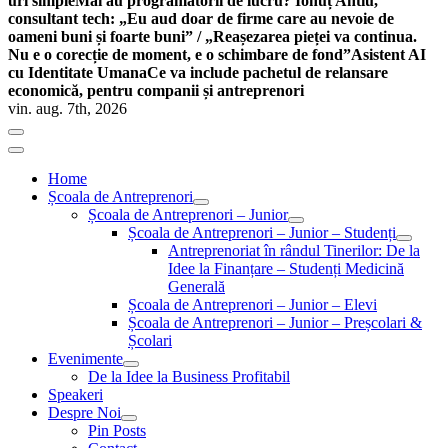
uri simple
Mai au programatorii de lucru? Ionuț Antiu,
consultant tech: „Eu aud doar de firme care au nevoie de
oameni buni și foarte buni” / „Reașezarea pieței va continua.
Nu e o corecție de moment, e o schimbare de fond”
Asistent AI
cu Identitate Umana
Ce va include pachetul de relansare
economică, pentru companii și antreprenori
vin. aug. 7th, 2026
Home
Școala de Antreprenori
Școala de Antreprenori – Junior
Școala de Antreprenori – Junior – Studenți
Antreprenoriat în rândul Tinerilor: De la
Idee la Finanțare – Studenți Medicină
Generală
Școala de Antreprenori – Junior – Elevi
Școala de Antreprenori – Junior – Preșcolari &
Școlari
Evenimente
De la Idee la Business Profitabil
Speakeri
Despre Noi
Pin Posts