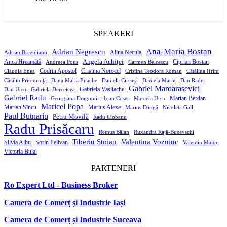
SPEAKERI
Ana-Maria Bostan
Adrian Negrescu
Alina Necula
Adrian Brezulianu
Angela Achiței
Anca Hreamătă
Ciprian Bostan
Andreea Pons
Carmen Belcescu
Codrin Apostol
Cristina Norocel
Claudia Enea
Cristina Teodora Roman
Cătălina Ifrim
Cătălin Priscorniță
Dana Maria Enache
Daniela Cireașă
Daniela Marin
Dan Radu
Gabriel Mardarasevici
Gabriela Vasilache
Dan Ursu
Gabriela Derceicea
Gabriel Radu
Marian Berdan
Georgiana Dragomir
Ioan Coșer
Marcela Ursu
Maricel Popa
Marian Sîncu
Marius Alexe
Marius Dangă
Nicoleta Gall
Paul Butnariu
Petru Movilă
Radu Ciobanu
Radu Prisăcaru
Remus Bălan
Ruxandra Rață-Bucevschi
Tiberiu Stoian
Valentina Vozniuc
Silvia Albu
Sorin Pelivan
Valentin Maior
Victoria Bulai
PARTENERI
Ro Expert Ltd - Business Broker
Camera de Comerț și Industrie Iași
Camera de Comerț și Industrie Suceava