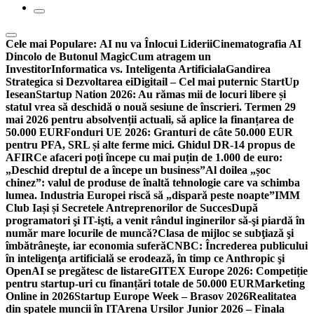
Cele mai Populare:
AI nu va Înlocui Liderii
Cinematografia AI
Dincolo de Butonul Magic
Cum atragem un
Investitor
Informatica vs. Inteligenta Artificiala
Gandirea
Strategica si Dezvoltarea ei
Digitail – Cel mai puternic StartUp
Iesean
Startup Nation 2026: Au rămas mii de locuri libere și
statul vrea să deschidă o nouă sesiune de înscrieri. Termen 29
mai 2026 pentru absolvenții actuali, să aplice la finanțarea de
50.000 EUR
Fonduri UE 2026: Granturi de câte 50.000 EUR
pentru PFA, SRL și alte ferme mici. Ghidul DR-14 propus de
AFIR
Ce afaceri poți începe cu mai puțin de 1.000 de euro:
„Deschid dreptul de a începe un business”
Al doilea „șoc
chinez”: valul de produse de înaltă tehnologie care va schimba
lumea. Industria Europei riscă să „dispară peste noapte”
IMM
Club Iași și Secretele Antreprenorilor de Succes
După
programatori şi IT-işti, a venit rândul inginerilor să-şi piardă în
număr mare locurile de muncă?
Clasa de mijloc se subţiază şi
îmbătrâneşte, iar economia suferă
CNBC: Încrederea publicului
în inteligenţa artificială se erodează, în timp ce Anthropic şi
OpenAI se pregătesc de listare
GITEX Europe 2026: Competiție
pentru startup-uri cu finanțări totale de 50.000 EUR
Marketing
Online in 2026
Startup Europe Week – Brasov 2026
Realitatea
din spatele muncii în IT
Arena Ursilor Junior 2026 – Finala