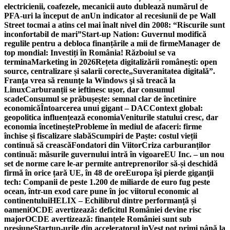
electricienii, coafezele, mecanicii auto dublează numărul de
PFA-uri la început de an
Un indicator al recesiunii de pe Wall
Street tocmai a atins cel mai înalt nivel din 2008: “Riscurile sunt
inconfortabil de mari”
Start-up Nation: Guvernul modifică
regulile pentru a debloca finanțările a mii de firme
Manager de
top mondial: Investiți în România! Războiul se va
termina
Marketing in 2026
Rețeta digitalizării românești: open
source, centralizare și salarii corecte
„Suveranitatea digitală”.
Franţa vrea să renunţe la Windows şi să treacă la
Linux
Carburanții se ieftinesc ușor, dar consumul
scade
Consumul se prăbușește: semnal clar de încetinire
economică
Întoarcerea unui gigant – DAC
Context global:
geopolitica influențează economia
Veniturile statului cresc, dar
economia încetinește
Probleme în mediul de afaceri: firme
închise și fiscalizare slabă
Scumpiri de Paște: costul vieții
continuă să crească
Fondatori din Viitor
Criza carburanților
continuă: măsurile guvernului intră în vigoare
EU Inc. – un nou
set de norme care le-ar permite antreprenorilor să-și deschidă
firmă în orice țară UE, în 48 de ore
Europa îşi pierde giganţii
tech: Companii de peste 1.200 de miliarde de euro fug peste
ocean, într-un exod care pune în joc viitorul economic al
continentului
HELIX – Echilibrul dintre performanță și
oameni
OCDE avertizează: deficitul României devine risc
major
OCDE avertizează: finanțele României sunt sub
presiune
Startup-urile din acceleratorul inVest pot primi până la