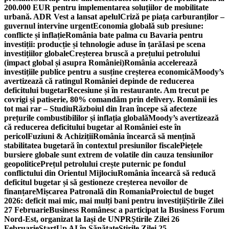
200.000 EUR pentru implementarea soluțiilor de mobilitate
urbană. ADR Vest a lansat apelul
Criză pe piața carburanților –
guvernul intervine urgent
Economia globală sub presiune:
conflicte și inflație
România bate palma cu Bavaria pentru
investiții: producție și tehnologie aduse în țară
Iasi pe scena
investițiilor globale
Creșterea bruscă a prețului petrolului
(impact global și asupra României)
România accelerează
investițiile publice pentru a susține creșterea economică
Moody’s
avertizează că ratingul României depinde de reducerea
deficitului bugetar
Recesiune și în restaurante. Am trecut pe
covrigi și patiserie, 80% comandăm prin delivery. Românii ies
tot mai rar – Studiu
Războiul din Iran începe să afecteze
prețurile combustibililor și inflația globală
Moody’s avertizează
că reducerea deficitului bugetar al României este în
pericol
Fuziuni & Achiziții
România încearcă să mențină
stabilitatea bugetară în contextul presiunilor fiscale
Piețele
bursiere globale sunt extrem de volatile din cauza tensiunilor
geopolitice
Prețul petrolului crește puternic pe fondul
conflictului din Orientul Mijlociu
România încearcă să reducă
deficitul bugetar și să gestioneze creșterea nevoilor de
finanțare
Mișcarea Patronală din Romania
Proiectul de buget
2026: deficit mai mic, mai mulți bani pentru investiții
Știrile Zilei
27 Februarie
Business Românesc a participat la Business Forum
Nord-Est, organizat la Iași de UNPR
Știrile Zilei 26
Februarie
StartUp AI în Sănătate
Știrile Zilei 25