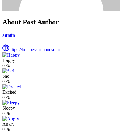
About Post Author
admin
https://businessromanesc.ro
Happy
0
%
Sad
0
%
Excited
0
%
Sleepy
0
%
Angry
0
%