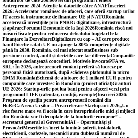
fondurilor de câte 200.000 lei din programul Femeia
Antreprenor 2024. Atenție la datoriile către ANAF
Înscrieri
2026: Accelerator românesc de afaceri, care oferă startup-urilor
IT acces la instrumente de finanțare UE și NATO
România
accelerează investițiile prin PNRR: digitalizare, infrastructură
și apărare
Forumul Economic de la Iași 2026
România riscă noi
măsuri fiscale pentru reducerea deficitului bugetar
De la
Finanțare la Dezvoltare
Digitalizare cu cap – AI care produce
bani
Obiectiv ratat: UE nu ajunge la 80% competențe digitale
până în 2030. România, cel mai afectat stat
Business sub
presiune: control, audit și deciziile care fac diferența
Companiile
europene declanșează concedieri. Motivele invocate
PFA vs.
SRL: În 2026, antreprenorii români preferă să lucreze pe
persoană fizică autorizată, după scăderea plafonului la micro
(IMM România)
Schemă de ajutoare de 1 miliard EUR pentru
companiile care investesc în România (proiect oficial)
Granturi
UE 2026: Startup-urile pot lua bani pentru afaceri verzi prin
programul LIFE (calendar, condiții, exemple)
Înscrieri 2026:
Program de sprijin pentru antreprenorii români din
HoReCa
Arena Urșilor – Preaccelerare Startup-uri 2026
„Un
risc foarte mare va fi acela în care întreprinderile mici și mijlocii
din România vor fi decuplate de la fondurile europene” –
secretarul general al Guvernului
AI – Oportunități și
Provocări
Meseriile ies încet la lumină: şoferii, instalatorii,
electricienii, coafezele, mecanicii auto dublează numărul de