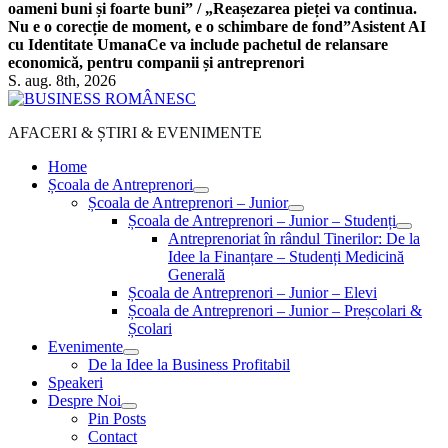
oameni buni și foarte buni” / „Reașezarea pieței va continua.
Nu e o corecție de moment, e o schimbare de fond”
Asistent AI
cu Identitate Umana
Ce va include pachetul de relansare
economică, pentru companii și antreprenori
S. aug. 8th, 2026
AFACERI & ȘTIRI & EVENIMENTE
Home
Școala de Antreprenori
Școala de Antreprenori – Junior
Școala de Antreprenori – Junior – Studenți
Antreprenoriat în rândul Tinerilor: De la
Idee la Finanțare – Studenți Medicină
Generală
Școala de Antreprenori – Junior – Elevi
Școala de Antreprenori – Junior – Preșcolari &
Școlari
Evenimente
De la Idee la Business Profitabil
Speakeri
Despre Noi
Pin Posts
Contact