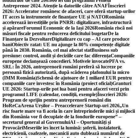
fondurilor de câte 200.000 lei din programul Femeia
Antreprenor 2024. Atenție la datoriile către ANAF
Înscrieri
2026: Accelerator românesc de afaceri, care oferă startup-urilor
IT acces la instrumente de finanțare UE și NATO
România
accelerează investițiile prin PNRR: digitalizare, infrastructură
și apărare
Forumul Economic de la Iași 2026
România riscă noi
măsuri fiscale pentru reducerea deficitului bugetar
De la
Finanțare la Dezvoltare
Digitalizare cu cap – AI care produce
bani
Obiectiv ratat: UE nu ajunge la 80% competențe digitale
până în 2030. România, cel mai afectat stat
Business sub
presiune: control, audit și deciziile care fac diferența
Companiile
europene declanșează concedieri. Motivele invocate
PFA vs.
SRL: În 2026, antreprenorii români preferă să lucreze pe
persoană fizică autorizată, după scăderea plafonului la micro
(IMM România)
Schemă de ajutoare de 1 miliard EUR pentru
companiile care investesc în România (proiect oficial)
Granturi
UE 2026: Startup-urile pot lua bani pentru afaceri verzi prin
programul LIFE (calendar, condiții, exemple)
Înscrieri 2026:
Program de sprijin pentru antreprenorii români din
HoReCa
Arena Urșilor – Preaccelerare Startup-uri 2026
„Un
risc foarte mare va fi acela în care întreprinderile mici și mijlocii
din România vor fi decuplate de la fondurile europene” –
secretarul general al Guvernului
AI – Oportunități și
Provocări
Meseriile ies încet la lumină: şoferii, instalatorii,
electricienii, coafezele, mecanicii auto dublează numărul de