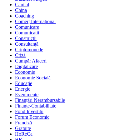
Capital
China
Coaching
Comerț Internațional
Comunicare
Comunicații
Construcții
Consultanță
Criptomonede
Criză
Cumpăr Afaceri
Digitalizare
Economie
Economie Socială
Educație
Energie
Evenimente
Finanțări Nerambursabile
Finanțe-Contabilitate
Fond Investiții
Forum Economic
Franciză
Gratuite
HoReCa
HR