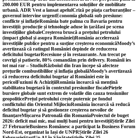
200.000 EUR pentru implementarea soluțiilor de mobilitate
urbană. ADR Vest a lansat apelul
Criză pe piața carburanților –
guvernul intervine urgent
Economia globală sub presiune:
conflicte și inflație
România bate palma cu Bavaria pentru
investiții: producție și tehnologie aduse în țară
Iasi pe scena
investițiilor globale
Creșterea bruscă a prețului petrolului
(impact global și asupra României)
România accelerează
investițiile publice pentru a susține creșterea economică
Moody’s
avertizează că ratingul României depinde de reducerea
deficitului bugetar
Recesiune și în restaurante. Am trecut pe
covrigi și patiserie, 80% comandăm prin delivery. Românii ies
tot mai rar – Studiu
Războiul din Iran începe să afecteze
prețurile combustibililor și inflația globală
Moody’s avertizează
că reducerea deficitului bugetar al României este în
pericol
Fuziuni & Achiziții
România încearcă să mențină
stabilitatea bugetară în contextul presiunilor fiscale
Piețele
bursiere globale sunt extrem de volatile din cauza tensiunilor
geopolitice
Prețul petrolului crește puternic pe fondul
conflictului din Orientul Mijlociu
România încearcă să reducă
deficitul bugetar și să gestioneze creșterea nevoilor de
finanțare
Mișcarea Patronală din Romania
Proiectul de buget
2026: deficit mai mic, mai mulți bani pentru investiții
Știrile Zilei
27 Februarie
Business Românesc a participat la Business Forum
Nord-Est, organizat la Iași de UNPR
Știrile Zilei 26
Februarie
StartUp AI în Sănătate
Știrile Zilei 25