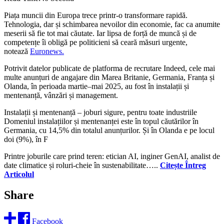
Piața muncii din Europa trece printr-o transformare rapidă.
Tehnologia, dar și schimbarea nevoilor din economie, fac ca anumite
meserii să fie tot mai căutate. Iar lipsa de forță de muncă și de
competențe îi obligă pe politicieni să ceară măsuri urgente,
notează
Euronews.
Potrivit datelor publicate de platforma de recrutare Indeed, cele mai
multe anunțuri de angajare din Marea Britanie, Germania, Franța și
Olanda, în perioada martie–mai 2025, au fost în instalații și
mentenanță, vânzări și management.
Instalații și mentenanță – joburi sigure, pentru toate industriile
Domeniul instalațiilor și mentenanței este în topul căutărilor în
Germania, cu 14,5% din totalul anunțurilor. Și în Olanda e pe locul
doi (9%), în F
Printre joburile care prind teren: etician AI, inginer GenAI, analist de
date climatice și roluri-cheie în sustenabilitate…..
Citește Întreg
Articolul
Share
Facebook