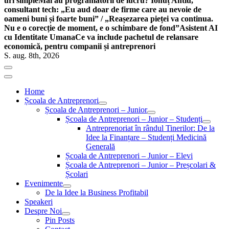
uri simple
Mai au programatorii de lucru? Ionuț Antiu,
consultant tech: „Eu aud doar de firme care au nevoie de
oameni buni și foarte buni” / „Reașezarea pieței va continua.
Nu e o corecție de moment, e o schimbare de fond”
Asistent AI
cu Identitate Umana
Ce va include pachetul de relansare
economică, pentru companii și antreprenori
S. aug. 8th, 2026
Home
Școala de Antreprenori
Școala de Antreprenori – Junior
Școala de Antreprenori – Junior – Studenți
Antreprenoriat în rândul Tinerilor: De la
Idee la Finanțare – Studenți Medicină
Generală
Școala de Antreprenori – Junior – Elevi
Școala de Antreprenori – Junior – Preșcolari &
Școlari
Evenimente
De la Idee la Business Profitabil
Speakeri
Despre Noi
Pin Posts