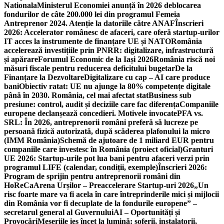
Nationala
Ministerul Economiei anunță în 2026 deblocarea
fondurilor de câte 200.000 lei din programul Femeia
Antreprenor 2024. Atenție la datoriile către ANAF
Înscrieri
2026: Accelerator românesc de afaceri, care oferă startup-urilor
IT acces la instrumente de finanțare UE și NATO
România
accelerează investițiile prin PNRR: digitalizare, infrastructură
și apărare
Forumul Economic de la Iași 2026
România riscă noi
măsuri fiscale pentru reducerea deficitului bugetar
De la
Finanțare la Dezvoltare
Digitalizare cu cap – AI care produce
bani
Obiectiv ratat: UE nu ajunge la 80% competențe digitale
până în 2030. România, cel mai afectat stat
Business sub
presiune: control, audit și deciziile care fac diferența
Companiile
europene declanșează concedieri. Motivele invocate
PFA vs.
SRL: În 2026, antreprenorii români preferă să lucreze pe
persoană fizică autorizată, după scăderea plafonului la micro
(IMM România)
Schemă de ajutoare de 1 miliard EUR pentru
companiile care investesc în România (proiect oficial)
Granturi
UE 2026: Startup-urile pot lua bani pentru afaceri verzi prin
programul LIFE (calendar, condiții, exemple)
Înscrieri 2026:
Program de sprijin pentru antreprenorii români din
HoReCa
Arena Urșilor – Preaccelerare Startup-uri 2026
„Un
risc foarte mare va fi acela în care întreprinderile mici și mijlocii
din România vor fi decuplate de la fondurile europene” –
secretarul general al Guvernului
AI – Oportunități și
Provocări
Meseriile ies încet la lumină: şoferii, instalatorii,