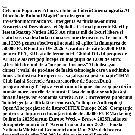
Skip
to
Cele mai Populare:
AI nu va Înlocui Liderii
Cinematografia AI
content
Dincolo de Butonul Magic
Cum atragem un
Investitor
Informatica vs. Inteligenta Artificiala
Gandirea
Strategica si Dezvoltarea ei
Digitail – Cel mai puternic StartUp
Iesean
Startup Nation 2026: Au rămas mii de locuri libere și
statul vrea să deschidă o nouă sesiune de înscrieri. Termen 29
mai 2026 pentru absolvenții actuali, să aplice la finanțarea de
50.000 EUR
Fonduri UE 2026: Granturi de câte 50.000 EUR
pentru PFA, SRL și alte ferme mici. Ghidul DR-14 propus de
AFIR
Ce afaceri poți începe cu mai puțin de 1.000 de euro:
„Deschid dreptul de a începe un business”
Al doilea „șoc
chinez”: valul de produse de înaltă tehnologie care va schimba
lumea. Industria Europei riscă să „dispară peste noapte”
IMM
Club Iași și Secretele Antreprenorilor de Succes
După
programatori şi IT-işti, a venit rândul inginerilor să-şi piardă în
număr mare locurile de muncă?
Clasa de mijloc se subţiază şi
îmbătrâneşte, iar economia suferă
CNBC: Încrederea publicului
în inteligenţa artificială se erodează, în timp ce Anthropic şi
OpenAI se pregătesc de listare
GITEX Europe 2026: Competiție
pentru startup-uri cu finanțări totale de 50.000 EUR
Marketing
Online in 2026
Startup Europe Week – Brasov 2026
Realitatea
din spatele muncii în IT
Arena Ursilor Junior 2026 – Finala
Nationala
Ministerul Economiei anunță în 2026 deblocarea