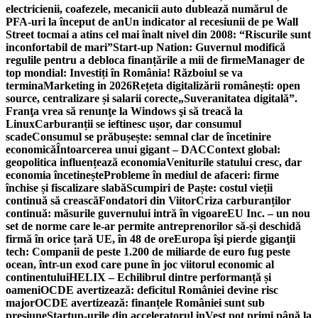
electricienii, coafezele, mecanicii auto dublează numărul de
PFA-uri la început de an
Un indicator al recesiunii de pe Wall
Street tocmai a atins cel mai înalt nivel din 2008: “Riscurile sunt
inconfortabil de mari”
Start-up Nation: Guvernul modifică
regulile pentru a debloca finanțările a mii de firme
Manager de
top mondial: Investiți în România! Războiul se va
termina
Marketing in 2026
Rețeta digitalizării românești: open
source, centralizare și salarii corecte
„Suveranitatea digitală”.
Franţa vrea să renunţe la Windows şi să treacă la
Linux
Carburanții se ieftinesc ușor, dar consumul
scade
Consumul se prăbușește: semnal clar de încetinire
economică
Întoarcerea unui gigant – DAC
Context global:
geopolitica influențează economia
Veniturile statului cresc, dar
economia încetinește
Probleme în mediul de afaceri: firme
închise și fiscalizare slabă
Scumpiri de Paște: costul vieții
continuă să crească
Fondatori din Viitor
Criza carburanților
continuă: măsurile guvernului intră în vigoare
EU Inc. – un nou
set de norme care le-ar permite antreprenorilor să-și deschidă
firmă în orice țară UE, în 48 de ore
Europa îşi pierde giganţii
tech: Companii de peste 1.200 de miliarde de euro fug peste
ocean, într-un exod care pune în joc viitorul economic al
continentului
HELIX – Echilibrul dintre performanță și
oameni
OCDE avertizează: deficitul României devine risc
major
OCDE avertizează: finanțele României sunt sub
presiune
Startup-urile din acceleratorul inVest pot primi până la