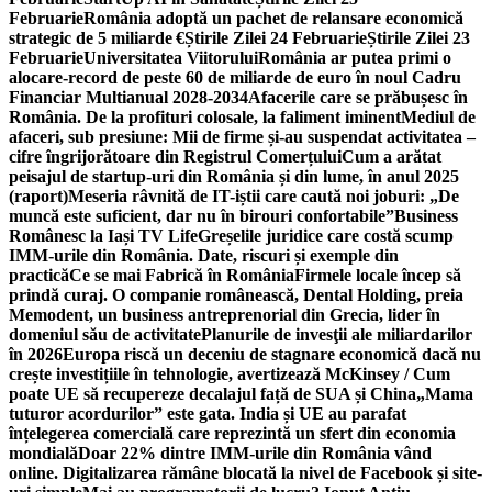
Februarie
România adoptă un pachet de relansare economică
strategic de 5 miliarde €
Știrile Zilei 24 Februarie
Știrile Zilei 23
Februarie
Universitatea Viitorului
România ar putea primi o
alocare-record de peste 60 de miliarde de euro în noul Cadru
Financiar Multianual 2028-2034
Afacerile care se prăbușesc în
România. De la profituri colosale, la faliment iminent
Mediul de
afaceri, sub presiune: Mii de firme și-au suspendat activitatea –
cifre îngrijorătoare din Registrul Comerțului
Cum a arătat
peisajul de startup-uri din România și din lume, în anul 2025
(raport)
Meseria râvnită de IT-iștii care caută noi joburi: „De
muncă este suficient, dar nu în birouri confortabile”
Business
Românesc la Iași TV Life
Greșelile juridice care costă scump
IMM-urile din România. Date, riscuri și exemple din
practică
Ce se mai Fabrică în România
Firmele locale încep să
prindă curaj. O companie românească, Dental Holding, preia
Memodent, un business antreprenorial din Grecia, lider în
domeniul său de activitate
Planurile de invesţii ale miliardarilor
în 2026
Europa riscă un deceniu de stagnare economică dacă nu
crește investițiile în tehnologie, avertizează McKinsey / Cum
poate UE să recupereze decalajul față de SUA și China
„Mama
tuturor acordurilor” este gata. India și UE au parafat
înțelegerea comercială care reprezintă un sfert din economia
mondială
Doar 22% dintre IMM-urile din România vând
online. Digitalizarea rămâne blocată la nivel de Facebook și site-