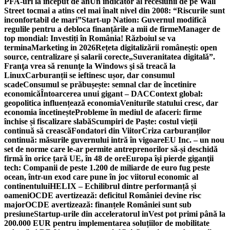
PFA-uri la început de an
Un indicator al recesiunii de pe Wall
Street tocmai a atins cel mai înalt nivel din 2008: “Riscurile sunt
inconfortabil de mari”
Start-up Nation: Guvernul modifică
regulile pentru a debloca finanțările a mii de firme
Manager de
top mondial: Investiți în România! Războiul se va
termina
Marketing in 2026
Rețeta digitalizării românești: open
source, centralizare și salarii corecte
„Suveranitatea digitală”.
Franţa vrea să renunţe la Windows şi să treacă la
Linux
Carburanții se ieftinesc ușor, dar consumul
scade
Consumul se prăbușește: semnal clar de încetinire
economică
Întoarcerea unui gigant – DAC
Context global:
geopolitica influențează economia
Veniturile statului cresc, dar
economia încetinește
Probleme în mediul de afaceri: firme
închise și fiscalizare slabă
Scumpiri de Paște: costul vieții
continuă să crească
Fondatori din Viitor
Criza carburanților
continuă: măsurile guvernului intră în vigoare
EU Inc. – un nou
set de norme care le-ar permite antreprenorilor să-și deschidă
firmă în orice țară UE, în 48 de ore
Europa îşi pierde giganţii
tech: Companii de peste 1.200 de miliarde de euro fug peste
ocean, într-un exod care pune în joc viitorul economic al
continentului
HELIX – Echilibrul dintre performanță și
oameni
OCDE avertizează: deficitul României devine risc
major
OCDE avertizează: finanțele României sunt sub
presiune
Startup-urile din acceleratorul inVest pot primi până la
200.000 EUR pentru implementarea soluțiilor de mobilitate