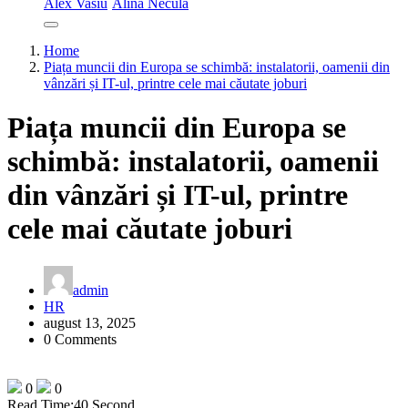
Alex Vasiu
Alina Necula
Home
Piața muncii din Europa se schimbă: instalatorii, oamenii din
vânzări și IT-ul, printre cele mai căutate joburi
Piața muncii din Europa se
schimbă: instalatorii, oamenii
din vânzări și IT-ul, printre
cele mai căutate joburi
admin
HR
august 13, 2025
0 Comments
0
0
Read Time:
40 Second