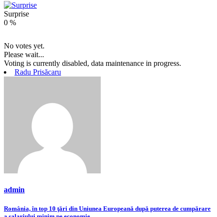
Surprise
0
%
No votes yet.
Please wait...
Voting is currently disabled, data maintenance in progress.
Radu Prisăcaru
admin
Navigare
România, în top 10 ţări din Uniunea Europeană după puterea de cumpărare
a salariului minim pe economie