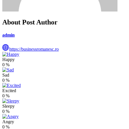
About Post Author
admin
https://businessromanesc.ro
Happy
0
%
Sad
0
%
Excited
0
%
Sleepy
0
%
Angry
0
%