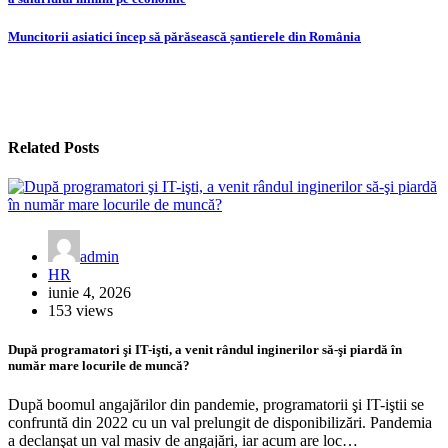
în
articole
Muncitorii asiatici încep să părăsească șantierele din România
Related Posts
admin
HR
iunie 4, 2026
153 views
După programatori şi IT-işti, a venit rândul inginerilor să-şi piardă în
număr mare locurile de muncă?
După boomul angajărilor din pan­demie, programatorii şi IT-iştii se
con­fruntă din 2022 cu un val prelun­git de disponibilizări. Pandemia
a de­clanşat un val masiv de angajări, iar acum are loc…