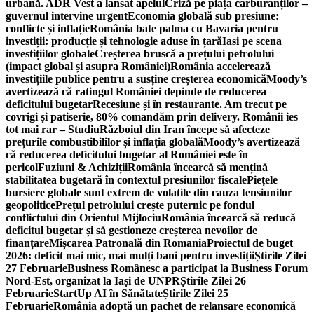
urbană. ADR Vest a lansat apelul
Criză pe piața carburanților –
guvernul intervine urgent
Economia globală sub presiune:
conflicte și inflație
România bate palma cu Bavaria pentru
investiții: producție și tehnologie aduse în țară
Iasi pe scena
investițiilor globale
Creșterea bruscă a prețului petrolului
(impact global și asupra României)
România accelerează
investițiile publice pentru a susține creșterea economică
Moody’s
avertizează că ratingul României depinde de reducerea
deficitului bugetar
Recesiune și în restaurante. Am trecut pe
covrigi și patiserie, 80% comandăm prin delivery. Românii ies
tot mai rar – Studiu
Războiul din Iran începe să afecteze
prețurile combustibililor și inflația globală
Moody’s avertizează
că reducerea deficitului bugetar al României este în
pericol
Fuziuni & Achiziții
România încearcă să mențină
stabilitatea bugetară în contextul presiunilor fiscale
Piețele
bursiere globale sunt extrem de volatile din cauza tensiunilor
geopolitice
Prețul petrolului crește puternic pe fondul
conflictului din Orientul Mijlociu
România încearcă să reducă
deficitul bugetar și să gestioneze creșterea nevoilor de
finanțare
Mișcarea Patronală din Romania
Proiectul de buget
2026: deficit mai mic, mai mulți bani pentru investiții
Știrile Zilei
27 Februarie
Business Românesc a participat la Business Forum
Nord-Est, organizat la Iași de UNPR
Știrile Zilei 26
Februarie
StartUp AI în Sănătate
Știrile Zilei 25
Februarie
România adoptă un pachet de relansare economică