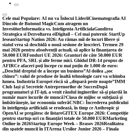
Cele mai Populare:
AI nu va Înlocui Liderii
Cinematografia AI
Dincolo de Butonul Magic
Cum atragem un
Investitor
Informatica vs. Inteligenta Artificiala
Gandirea
Strategica si Dezvoltarea ei
Digitail – Cel mai puternic StartUp
Iesean
Startup Nation 2026: Au rămas mii de locuri libere și
statul vrea să deschidă o nouă sesiune de înscrieri. Termen 29
mai 2026 pentru absolvenții actuali, să aplice la finanțarea de
50.000 EUR
Fonduri UE 2026: Granturi de câte 50.000 EUR
pentru PFA, SRL și alte ferme mici. Ghidul DR-14 propus de
AFIR
Ce afaceri poți începe cu mai puțin de 1.000 de euro:
„Deschid dreptul de a începe un business”
Al doilea „șoc
chinez”: valul de produse de înaltă tehnologie care va schimba
lumea. Industria Europei riscă să „dispară peste noapte”
IMM
Club Iași și Secretele Antreprenorilor de Succes
După
programatori şi IT-işti, a venit rândul inginerilor să-şi piardă în
număr mare locurile de muncă?
Clasa de mijloc se subţiază şi
îmbătrâneşte, iar economia suferă
CNBC: Încrederea publicului
în inteligenţa artificială se erodează, în timp ce Anthropic şi
OpenAI se pregătesc de listare
GITEX Europe 2026: Competiție
pentru startup-uri cu finanțări totale de 50.000 EUR
Marketing
Online in 2026
Startup Europe Week – Brasov 2026
Realitatea
din spatele muncii în IT
Arena Ursilor Junior 2026 – Finala