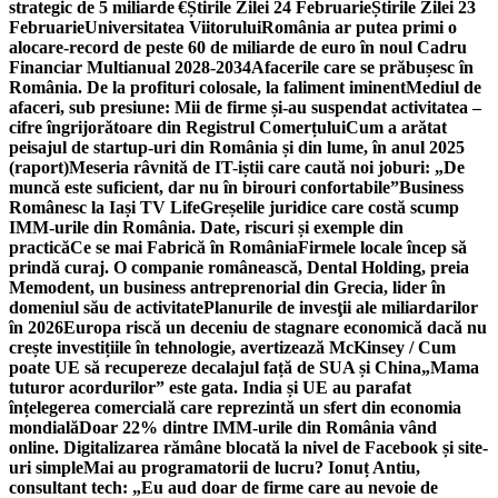
strategic de 5 miliarde €
Știrile Zilei 24 Februarie
Știrile Zilei 23
Februarie
Universitatea Viitorului
România ar putea primi o
alocare-record de peste 60 de miliarde de euro în noul Cadru
Financiar Multianual 2028-2034
Afacerile care se prăbușesc în
România. De la profituri colosale, la faliment iminent
Mediul de
afaceri, sub presiune: Mii de firme și-au suspendat activitatea –
cifre îngrijorătoare din Registrul Comerțului
Cum a arătat
peisajul de startup-uri din România și din lume, în anul 2025
(raport)
Meseria râvnită de IT-iștii care caută noi joburi: „De
muncă este suficient, dar nu în birouri confortabile”
Business
Românesc la Iași TV Life
Greșelile juridice care costă scump
IMM-urile din România. Date, riscuri și exemple din
practică
Ce se mai Fabrică în România
Firmele locale încep să
prindă curaj. O companie românească, Dental Holding, preia
Memodent, un business antreprenorial din Grecia, lider în
domeniul său de activitate
Planurile de invesţii ale miliardarilor
în 2026
Europa riscă un deceniu de stagnare economică dacă nu
crește investițiile în tehnologie, avertizează McKinsey / Cum
poate UE să recupereze decalajul față de SUA și China
„Mama
tuturor acordurilor” este gata. India și UE au parafat
înțelegerea comercială care reprezintă un sfert din economia
mondială
Doar 22% dintre IMM-urile din România vând
online. Digitalizarea rămâne blocată la nivel de Facebook și site-
uri simple
Mai au programatorii de lucru? Ionuț Antiu,
consultant tech: „Eu aud doar de firme care au nevoie de