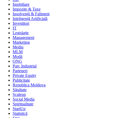
Imobiliare
Impozite & Taxe
Insolvență & Faliment
Inteligență Artificială
Investitori
IT
Legislație
Management
Marketing
Mediu
MLM
Modă
ONG
Parc Industrial
Parteneri
Private Equity
Publicitate
Republica Moldova
Sănătate
Scaleup
Social Media
Spiritualitate
StartUp
Statistică