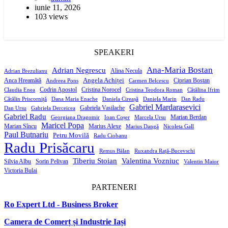
iunie 11, 2026
103 views
SPEAKERI
Ana-Maria Bostan
Adrian Negrescu
Alina Necula
Adrian Brezulianu
Angela Achiței
Anca Hreamătă
Ciprian Bostan
Andreea Pons
Carmen Belcescu
Codrin Apostol
Cristina Norocel
Claudia Enea
Cristina Teodora Roman
Cătălina Ifrim
Cătălin Priscorniță
Dana Maria Enache
Daniela Cireașă
Daniela Marin
Dan Radu
Gabriel Mardarasevici
Gabriela Vasilache
Dan Ursu
Gabriela Derceicea
Gabriel Radu
Marian Berdan
Georgiana Dragomir
Ioan Coșer
Marcela Ursu
Maricel Popa
Marian Sîncu
Marius Alexe
Marius Dangă
Nicoleta Gall
Paul Butnariu
Petru Movilă
Radu Ciobanu
Radu Prisăcaru
Remus Bălan
Ruxandra Rață-Bucevschi
Tiberiu Stoian
Valentina Vozniuc
Silvia Albu
Sorin Pelivan
Valentin Maior
Victoria Bulai
PARTENERI
Ro Expert Ltd - Business Broker
Camera de Comerț și Industrie Iași