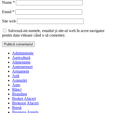
Nume
*
Email
*
Site web
Salvează-mi numele, emailul și site-ul web în acest navigator
pentru data viitoare când o să comentez.
Administrație
Agricultură
Alimentație
Antreprenori
Armament
Artă
Asigurări
Auto
Bănci
Branding
Broker Afaceri
Brokeraj Afaceri
Bursă
Business Angels