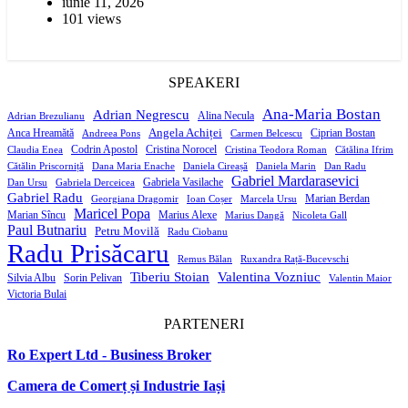
iunie 11, 2026
101 views
SPEAKERI
Ana-Maria Bostan
Adrian Negrescu
Alina Necula
Adrian Brezulianu
Angela Achiței
Anca Hreamătă
Ciprian Bostan
Andreea Pons
Carmen Belcescu
Codrin Apostol
Cristina Norocel
Claudia Enea
Cristina Teodora Roman
Cătălina Ifrim
Cătălin Priscorniță
Dana Maria Enache
Daniela Cireașă
Daniela Marin
Dan Radu
Gabriel Mardarasevici
Gabriela Vasilache
Dan Ursu
Gabriela Derceicea
Gabriel Radu
Marian Berdan
Georgiana Dragomir
Ioan Coșer
Marcela Ursu
Maricel Popa
Marian Sîncu
Marius Alexe
Marius Dangă
Nicoleta Gall
Paul Butnariu
Petru Movilă
Radu Ciobanu
Radu Prisăcaru
Remus Bălan
Ruxandra Rață-Bucevschi
Tiberiu Stoian
Valentina Vozniuc
Silvia Albu
Sorin Pelivan
Valentin Maior
Victoria Bulai
PARTENERI
Ro Expert Ltd - Business Broker
Camera de Comerț și Industrie Iași