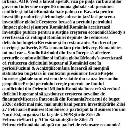
urbană. ADR Vest a lansat apelul
Criză pe piața carburanților –
guvernul intervine urgent
Economia globală sub presiune:
conflicte și inflație
România bate palma cu Bavaria pentru
investiții: producție și tehnologie aduse în țară
Iasi pe scena
investițiilor globale
Creșterea bruscă a prețului petrolului
(impact global și asupra României)
România accelerează
investițiile publice pentru a susține creșterea economică
Moody’s
avertizează că ratingul României depinde de reducerea
deficitului bugetar
Recesiune și în restaurante. Am trecut pe
covrigi și patiserie, 80% comandăm prin delivery. Românii ies
tot mai rar – Studiu
Războiul din Iran începe să afecteze
prețurile combustibililor și inflația globală
Moody’s avertizează
că reducerea deficitului bugetar al României este în
pericol
Fuziuni & Achiziții
România încearcă să mențină
stabilitatea bugetară în contextul presiunilor fiscale
Piețele
bursiere globale sunt extrem de volatile din cauza tensiunilor
geopolitice
Prețul petrolului crește puternic pe fondul
conflictului din Orientul Mijlociu
România încearcă să reducă
deficitul bugetar și să gestioneze creșterea nevoilor de
finanțare
Mișcarea Patronală din Romania
Proiectul de buget
2026: deficit mai mic, mai mulți bani pentru investiții
Știrile Zilei
27 Februarie
Business Românesc a participat la Business Forum
Nord-Est, organizat la Iași de UNPR
Știrile Zilei 26
Februarie
StartUp AI în Sănătate
Știrile Zilei 25
Februarie
România adoptă un pachet de relansare economică