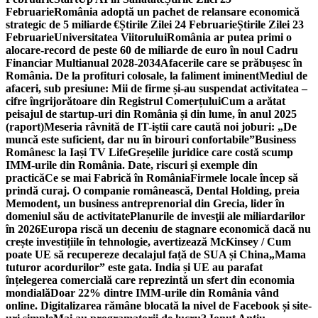
Februarie
România adoptă un pachet de relansare economică
strategic de 5 miliarde €
Știrile Zilei 24 Februarie
Știrile Zilei 23
Februarie
Universitatea Viitorului
România ar putea primi o
alocare-record de peste 60 de miliarde de euro în noul Cadru
Financiar Multianual 2028-2034
Afacerile care se prăbușesc în
România. De la profituri colosale, la faliment iminent
Mediul de
afaceri, sub presiune: Mii de firme și-au suspendat activitatea –
cifre îngrijorătoare din Registrul Comerțului
Cum a arătat
peisajul de startup-uri din România și din lume, în anul 2025
(raport)
Meseria râvnită de IT-iștii care caută noi joburi: „De
muncă este suficient, dar nu în birouri confortabile”
Business
Românesc la Iași TV Life
Greșelile juridice care costă scump
IMM-urile din România. Date, riscuri și exemple din
practică
Ce se mai Fabrică în România
Firmele locale încep să
prindă curaj. O companie românească, Dental Holding, preia
Memodent, un business antreprenorial din Grecia, lider în
domeniul său de activitate
Planurile de invesţii ale miliardarilor
în 2026
Europa riscă un deceniu de stagnare economică dacă nu
crește investițiile în tehnologie, avertizează McKinsey / Cum
poate UE să recupereze decalajul față de SUA și China
„Mama
tuturor acordurilor” este gata. India și UE au parafat
înțelegerea comercială care reprezintă un sfert din economia
mondială
Doar 22% dintre IMM-urile din România vând
online. Digitalizarea rămâne blocată la nivel de Facebook și site-