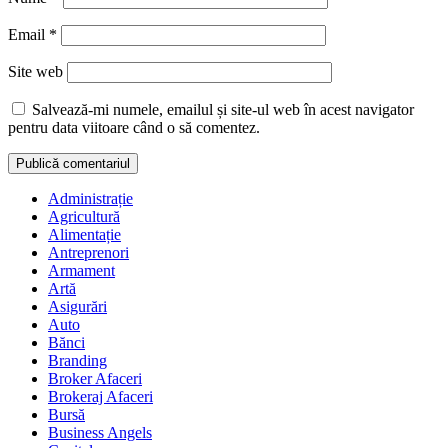
Email
*
Site web
Salvează-mi numele, emailul și site-ul web în acest navigator
pentru data viitoare când o să comentez.
Administrație
Agricultură
Alimentație
Antreprenori
Armament
Artă
Asigurări
Auto
Bănci
Branding
Broker Afaceri
Brokeraj Afaceri
Bursă
Business Angels