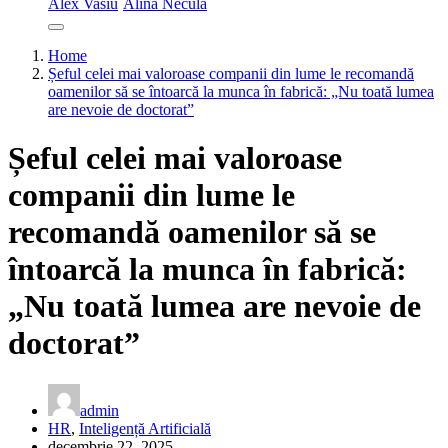
Alex Vasiu
Alina Necula
Home
Șeful celei mai valoroase companii din lume le recomandă
oamenilor să se întoarcă la munca în fabrică: „Nu toată lumea
are nevoie de doctorat”
Șeful celei mai valoroase
companii din lume le
recomandă oamenilor să se
întoarcă la munca în fabrică:
„Nu toată lumea are nevoie de
doctorat”
admin
HR
,
Inteligență Artificială
decembrie 22, 2025