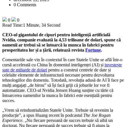
0 Comments
0
0
Read Time:
1 Minute, 34 Second
CEO-ul gigantului de cipuri pentru inteligență artificială
Nvidia, companie evaluată la 4,53 trilioane de dolari, spune că
oamenii ar trebui să se întoarcă la munca în fabrici pentru
prosperitatea lor și a țării, relatează revista
Fortune
.
Comentariile sale vin în contextul în care Statele Unite se află într-o
cursă accelerată cu China în domeniul inteligenței (AI) și
investește
sute de miliarde de dolari
pentru a construi centrele de date și
celelalte elemente de infrastructură necesare pentru dezvoltarea
tehnologiilor din domeniu. Totodată, revoluția adusă de AI îi face pe
mulți angajați „de birou” să își facă griji că joburile lor vor fi
automatizate. CEO-ul Nvidia Jensen Huang susține cu tărie că
întoarcerea oamenilor la munca în fabrici este esențială pentru
succes.
„Vrem să reindustrializăm Statele Unite. Trebuie să revenim la
producție”, a spus Huang recent în podcastul
The Joe Rogan
Experience
. „Nu fiecare persoană de succes trebuie să aibă un
doctorat. Nu fiecare persoană de succes trebuie să fi ajuns la