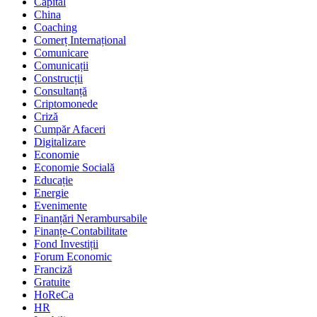
Capital
China
Coaching
Comerț Internațional
Comunicare
Comunicații
Construcții
Consultanță
Criptomonede
Criză
Cumpăr Afaceri
Digitalizare
Economie
Economie Socială
Educație
Energie
Evenimente
Finanțări Nerambursabile
Finanțe-Contabilitate
Fond Investiții
Forum Economic
Franciză
Gratuite
HoReCa
HR