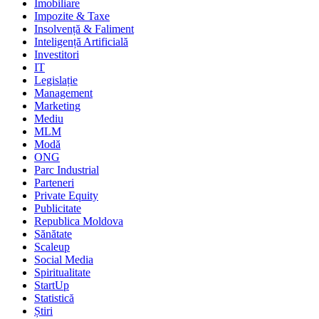
Imobiliare
Impozite & Taxe
Insolvență & Faliment
Inteligență Artificială
Investitori
IT
Legislație
Management
Marketing
Mediu
MLM
Modă
ONG
Parc Industrial
Parteneri
Private Equity
Publicitate
Republica Moldova
Sănătate
Scaleup
Social Media
Spiritualitate
StartUp
Statistică
Știri