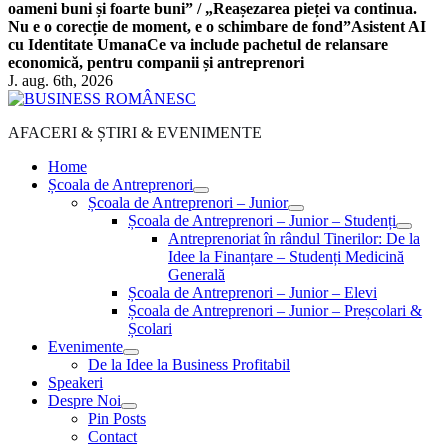
oameni buni și foarte buni” / „Reașezarea pieței va continua.
Nu e o corecție de moment, e o schimbare de fond”
Asistent AI
cu Identitate Umana
Ce va include pachetul de relansare
economică, pentru companii și antreprenori
J. aug. 6th, 2026
AFACERI & ȘTIRI & EVENIMENTE
Home
Școala de Antreprenori
Școala de Antreprenori – Junior
Școala de Antreprenori – Junior – Studenți
Antreprenoriat în rândul Tinerilor: De la
Idee la Finanțare – Studenți Medicină
Generală
Școala de Antreprenori – Junior – Elevi
Școala de Antreprenori – Junior – Preșcolari &
Școlari
Evenimente
De la Idee la Business Profitabil
Speakeri
Despre Noi
Pin Posts
Contact