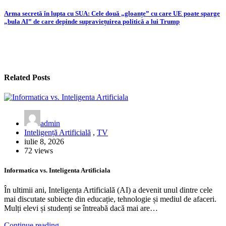
în
articole
Arma secretă în lupta cu SUA: Cele două „gloanțe” cu care UE poate sparge
„bula AI” de care depinde supraviețuirea politică a lui Trump
Related Posts
admin
Inteligență Artificială
,
TV
iulie 8, 2026
72 views
Informatica vs. Inteligenta Artificiala
În ultimii ani, Inteligența Artificială (AI) a devenit unul dintre cele
mai discutate subiecte din educație, tehnologie și mediul de afaceri.
Mulți elevi și studenți se întreabă dacă mai are…
Continue reading