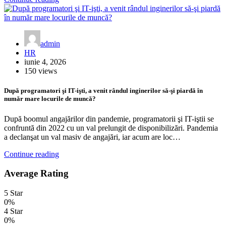
admin
HR
iunie 4, 2026
150 views
După programatori şi IT-işti, a venit rândul inginerilor să-şi piardă în
număr mare locurile de muncă?
După boomul angajărilor din pan­demie, programatorii şi IT-iştii se
con­fruntă din 2022 cu un val prelun­git de disponibilizări. Pandemia
a de­clanşat un val masiv de angajări, iar acum are loc…
Continue reading
Average Rating
5 Star
0%
4 Star
0%