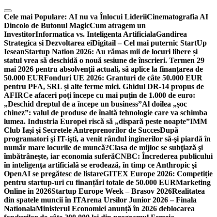
Skip
to
Cele mai Populare:
AI nu va Înlocui Liderii
Cinematografia AI
content
Dincolo de Butonul Magic
Cum atragem un
Investitor
Informatica vs. Inteligenta Artificiala
Gandirea
Strategica si Dezvoltarea ei
Digitail – Cel mai puternic StartUp
Iesean
Startup Nation 2026: Au rămas mii de locuri libere și
statul vrea să deschidă o nouă sesiune de înscrieri. Termen 29
mai 2026 pentru absolvenții actuali, să aplice la finanțarea de
50.000 EUR
Fonduri UE 2026: Granturi de câte 50.000 EUR
pentru PFA, SRL și alte ferme mici. Ghidul DR-14 propus de
AFIR
Ce afaceri poți începe cu mai puțin de 1.000 de euro:
„Deschid dreptul de a începe un business”
Al doilea „șoc
chinez”: valul de produse de înaltă tehnologie care va schimba
lumea. Industria Europei riscă să „dispară peste noapte”
IMM
Club Iași și Secretele Antreprenorilor de Succes
După
programatori şi IT-işti, a venit rândul inginerilor să-şi piardă în
număr mare locurile de muncă?
Clasa de mijloc se subţiază şi
îmbătrâneşte, iar economia suferă
CNBC: Încrederea publicului
în inteligenţa artificială se erodează, în timp ce Anthropic şi
OpenAI se pregătesc de listare
GITEX Europe 2026: Competiție
pentru startup-uri cu finanțări totale de 50.000 EUR
Marketing
Online in 2026
Startup Europe Week – Brasov 2026
Realitatea
din spatele muncii în IT
Arena Ursilor Junior 2026 – Finala
Nationala
Ministerul Economiei anunță în 2026 deblocarea