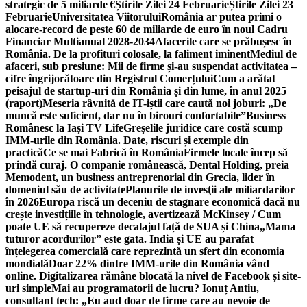
strategic de 5 miliarde €
Știrile Zilei 24 Februarie
Știrile Zilei 23
Februarie
Universitatea Viitorului
România ar putea primi o
alocare-record de peste 60 de miliarde de euro în noul Cadru
Financiar Multianual 2028-2034
Afacerile care se prăbușesc în
România. De la profituri colosale, la faliment iminent
Mediul de
afaceri, sub presiune: Mii de firme și-au suspendat activitatea –
cifre îngrijorătoare din Registrul Comerțului
Cum a arătat
peisajul de startup-uri din România și din lume, în anul 2025
(raport)
Meseria râvnită de IT-iștii care caută noi joburi: „De
muncă este suficient, dar nu în birouri confortabile”
Business
Românesc la Iași TV Life
Greșelile juridice care costă scump
IMM-urile din România. Date, riscuri și exemple din
practică
Ce se mai Fabrică în România
Firmele locale încep să
prindă curaj. O companie românească, Dental Holding, preia
Memodent, un business antreprenorial din Grecia, lider în
domeniul său de activitate
Planurile de invesţii ale miliardarilor
în 2026
Europa riscă un deceniu de stagnare economică dacă nu
crește investițiile în tehnologie, avertizează McKinsey / Cum
poate UE să recupereze decalajul față de SUA și China
„Mama
tuturor acordurilor” este gata. India și UE au parafat
înțelegerea comercială care reprezintă un sfert din economia
mondială
Doar 22% dintre IMM-urile din România vând
online. Digitalizarea rămâne blocată la nivel de Facebook și site-
uri simple
Mai au programatorii de lucru? Ionuț Antiu,
consultant tech: „Eu aud doar de firme care au nevoie de