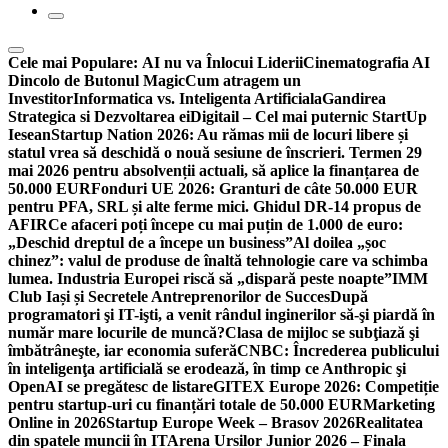
Cele mai Populare:
AI nu va Înlocui Liderii
Cinematografia AI
Dincolo de Butonul Magic
Cum atragem un
Investitor
Informatica vs. Inteligenta Artificiala
Gandirea
Strategica si Dezvoltarea ei
Digitail – Cel mai puternic StartUp
Iesean
Startup Nation 2026: Au rămas mii de locuri libere și
statul vrea să deschidă o nouă sesiune de înscrieri. Termen 29
mai 2026 pentru absolvenții actuali, să aplice la finanțarea de
50.000 EUR
Fonduri UE 2026: Granturi de câte 50.000 EUR
pentru PFA, SRL și alte ferme mici. Ghidul DR-14 propus de
AFIR
Ce afaceri poți începe cu mai puțin de 1.000 de euro:
„Deschid dreptul de a începe un business”
Al doilea „șoc
chinez”: valul de produse de înaltă tehnologie care va schimba
lumea. Industria Europei riscă să „dispară peste noapte”
IMM
Club Iași și Secretele Antreprenorilor de Succes
După
programatori şi IT-işti, a venit rândul inginerilor să-şi piardă în
număr mare locurile de muncă?
Clasa de mijloc se subţiază şi
îmbătrâneşte, iar economia suferă
CNBC: Încrederea publicului
în inteligenţa artificială se erodează, în timp ce Anthropic şi
OpenAI se pregătesc de listare
GITEX Europe 2026: Competiție
pentru startup-uri cu finanțări totale de 50.000 EUR
Marketing
Online in 2026
Startup Europe Week – Brasov 2026
Realitatea
din spatele muncii în IT
Arena Ursilor Junior 2026 – Finala