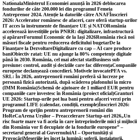
Nationala
Ministerul Economiei anunță în 2026 deblocarea
fondurilor de câte 200.000 lei din programul Femeia
Antreprenor 2024. Atenție la datoriile către ANAF
Înscrieri
2026: Accelerator românesc de afaceri, care oferă startup-urilor
IT acces la instrumente de finanțare UE și NATO
România
accelerează investițiile prin PNRR: digitalizare, infrastructură
și apărare
Forumul Economic de la Iași 2026
România riscă noi
măsuri fiscale pentru reducerea deficitului bugetar
De la
Finanțare la Dezvoltare
Digitalizare cu cap – AI care produce
bani
Obiectiv ratat: UE nu ajunge la 80% competențe digitale
până în 2030. România, cel mai afectat stat
Business sub
presiune: control, audit și deciziile care fac diferența
Companiile
europene declanșează concedieri. Motivele invocate
PFA vs.
SRL: În 2026, antreprenorii români preferă să lucreze pe
persoană fizică autorizată, după scăderea plafonului la micro
(IMM România)
Schemă de ajutoare de 1 miliard EUR pentru
companiile care investesc în România (proiect oficial)
Granturi
UE 2026: Startup-urile pot lua bani pentru afaceri verzi prin
programul LIFE (calendar, condiții, exemple)
Înscrieri 2026:
Program de sprijin pentru antreprenorii români din
HoReCa
Arena Urșilor – Preaccelerare Startup-uri 2026
„Un
risc foarte mare va fi acela în care întreprinderile mici și mijlocii
din România vor fi decuplate de la fondurile europene” –
secretarul general al Guvernului
AI – Oportunități și
Provocări
Meseriile ies încet la lumină: şoferii, instalatorii,