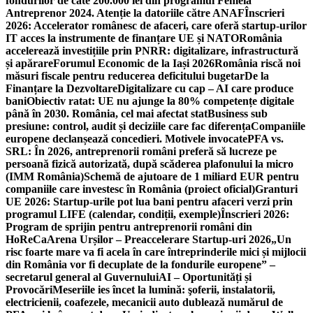
fondurilor de câte 200.000 lei din programul Femeia
Antreprenor 2024. Atenție la datoriile către ANAF
Înscrieri
2026: Accelerator românesc de afaceri, care oferă startup-urilor
IT acces la instrumente de finanțare UE și NATO
România
accelerează investițiile prin PNRR: digitalizare, infrastructură
și apărare
Forumul Economic de la Iași 2026
România riscă noi
măsuri fiscale pentru reducerea deficitului bugetar
De la
Finanțare la Dezvoltare
Digitalizare cu cap – AI care produce
bani
Obiectiv ratat: UE nu ajunge la 80% competențe digitale
până în 2030. România, cel mai afectat stat
Business sub
presiune: control, audit și deciziile care fac diferența
Companiile
europene declanșează concedieri. Motivele invocate
PFA vs.
SRL: În 2026, antreprenorii români preferă să lucreze pe
persoană fizică autorizată, după scăderea plafonului la micro
(IMM România)
Schemă de ajutoare de 1 miliard EUR pentru
companiile care investesc în România (proiect oficial)
Granturi
UE 2026: Startup-urile pot lua bani pentru afaceri verzi prin
programul LIFE (calendar, condiții, exemple)
Înscrieri 2026:
Program de sprijin pentru antreprenorii români din
HoReCa
Arena Urșilor – Preaccelerare Startup-uri 2026
„Un
risc foarte mare va fi acela în care întreprinderile mici și mijlocii
din România vor fi decuplate de la fondurile europene” –
secretarul general al Guvernului
AI – Oportunități și
Provocări
Meseriile ies încet la lumină: şoferii, instalatorii,
electricienii, coafezele, mecanicii auto dublează numărul de