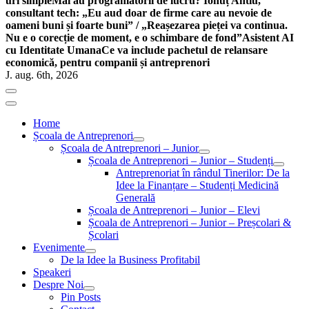
uri simple
Mai au programatorii de lucru? Ionuț Antiu,
consultant tech: „Eu aud doar de firme care au nevoie de
oameni buni și foarte buni” / „Reașezarea pieței va continua.
Nu e o corecție de moment, e o schimbare de fond”
Asistent AI
cu Identitate Umana
Ce va include pachetul de relansare
economică, pentru companii și antreprenori
J. aug. 6th, 2026
Home
Școala de Antreprenori
Școala de Antreprenori – Junior
Școala de Antreprenori – Junior – Studenți
Antreprenoriat în rândul Tinerilor: De la
Idee la Finanțare – Studenți Medicină
Generală
Școala de Antreprenori – Junior – Elevi
Școala de Antreprenori – Junior – Preșcolari &
Școlari
Evenimente
De la Idee la Business Profitabil
Speakeri
Despre Noi
Pin Posts