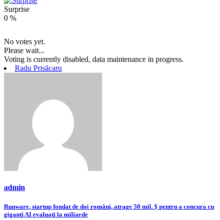
Surprise
0
%
No votes yet.
Please wait...
Voting is currently disabled, data maintenance in progress.
Radu Prisăcaru
admin
Navigare
Runware, startup fondat de doi români, atrage 50 mil. $ pentru a concura cu
giganţi AI evaluaţi la miliarde