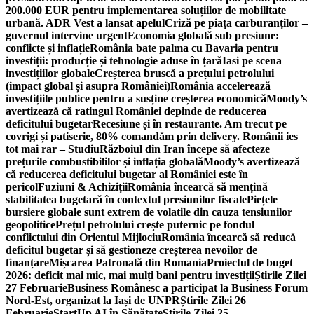
200.000 EUR pentru implementarea soluțiilor de mobilitate
urbană. ADR Vest a lansat apelul
Criză pe piața carburanților –
guvernul intervine urgent
Economia globală sub presiune:
conflicte și inflație
România bate palma cu Bavaria pentru
investiții: producție și tehnologie aduse în țară
Iasi pe scena
investițiilor globale
Creșterea bruscă a prețului petrolului
(impact global și asupra României)
România accelerează
investițiile publice pentru a susține creșterea economică
Moody’s
avertizează că ratingul României depinde de reducerea
deficitului bugetar
Recesiune și în restaurante. Am trecut pe
covrigi și patiserie, 80% comandăm prin delivery. Românii ies
tot mai rar – Studiu
Războiul din Iran începe să afecteze
prețurile combustibililor și inflația globală
Moody’s avertizează
că reducerea deficitului bugetar al României este în
pericol
Fuziuni & Achiziții
România încearcă să mențină
stabilitatea bugetară în contextul presiunilor fiscale
Piețele
bursiere globale sunt extrem de volatile din cauza tensiunilor
geopolitice
Prețul petrolului crește puternic pe fondul
conflictului din Orientul Mijlociu
România încearcă să reducă
deficitul bugetar și să gestioneze creșterea nevoilor de
finanțare
Mișcarea Patronală din Romania
Proiectul de buget
2026: deficit mai mic, mai mulți bani pentru investiții
Știrile Zilei
27 Februarie
Business Românesc a participat la Business Forum
Nord-Est, organizat la Iași de UNPR
Știrile Zilei 26
Februarie
StartUp AI în Sănătate
Știrile Zilei 25