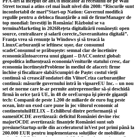
PFA-uri la început de an
Un indicator al recesiunii de pe Wall
Street tocmai a atins cel mai înalt nivel din 2008: “Riscurile sunt
inconfortabil de mari”
Start-up Nation: Guvernul modifică
regulile pentru a debloca finanțările a mii de firme
Manager de
top mondial: Investiți în România! Războiul se va
termina
Marketing in 2026
Rețeta digitalizării românești: open
source, centralizare și salarii corecte
„Suveranitatea digitală”.
Franţa vrea să renunţe la Windows şi să treacă la
Linux
Carburanții se ieftinesc ușor, dar consumul
scade
Consumul se prăbușește: semnal clar de încetinire
economică
Întoarcerea unui gigant – DAC
Context global:
geopolitica influențează economia
Veniturile statului cresc, dar
economia încetinește
Probleme în mediul de afaceri: firme
închise și fiscalizare slabă
Scumpiri de Paște: costul vieții
continuă să crească
Fondatori din Viitor
Criza carburanților
continuă: măsurile guvernului intră în vigoare
EU Inc. – un nou
set de norme care le-ar permite antreprenorilor să-și deschidă
firmă în orice țară UE, în 48 de ore
Europa îşi pierde giganţii
tech: Companii de peste 1.200 de miliarde de euro fug peste
ocean, într-un exod care pune în joc viitorul economic al
continentului
HELIX – Echilibrul dintre performanță și
oameni
OCDE avertizează: deficitul României devine risc
major
OCDE avertizează: finanțele României sunt sub
presiune
Startup-urile din acceleratorul inVest pot primi până la
200.000 EUR pentru implementarea soluțiilor de mobilitate