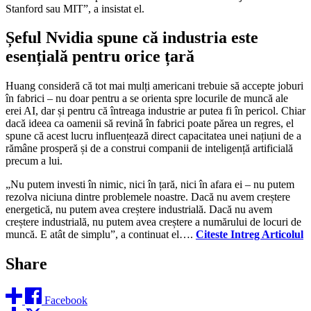
Stanford sau MIT”, a insistat el.
Șeful Nvidia spune că industria este
esențială pentru orice țară
Huang consideră că tot mai mulți americani trebuie să accepte joburi
în fabrici – nu doar pentru a se orienta spre locurile de muncă ale
erei AI, dar și pentru că întreaga industrie ar putea fi în pericol. Chiar
dacă ideea ca oamenii să revină în fabrici poate părea un regres, el
spune că acest lucru influențează direct capacitatea unei națiuni de a
rămâne prosperă și de a construi companii de inteligență artificială
precum a lui.
„Nu putem investi în nimic, nici în țară, nici în afara ei – nu putem
rezolva niciuna dintre problemele noastre. Dacă nu avem creștere
energetică, nu putem avea creștere industrială. Dacă nu avem
creștere industrială, nu putem avea creștere a numărului de locuri de
muncă. E atât de simplu”, a continuat el….
Citeste Intreg Articolul
Share
Facebook