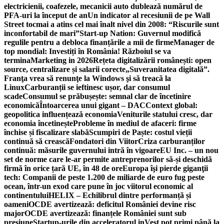
electricienii, coafezele, mecanicii auto dublează numărul de
PFA-uri la început de an
Un indicator al recesiunii de pe Wall
Street tocmai a atins cel mai înalt nivel din 2008: “Riscurile sunt
inconfortabil de mari”
Start-up Nation: Guvernul modifică
regulile pentru a debloca finanțările a mii de firme
Manager de
top mondial: Investiți în România! Războiul se va
termina
Marketing in 2026
Rețeta digitalizării românești: open
source, centralizare și salarii corecte
„Suveranitatea digitală”.
Franţa vrea să renunţe la Windows şi să treacă la
Linux
Carburanții se ieftinesc ușor, dar consumul
scade
Consumul se prăbușește: semnal clar de încetinire
economică
Întoarcerea unui gigant – DAC
Context global:
geopolitica influențează economia
Veniturile statului cresc, dar
economia încetinește
Probleme în mediul de afaceri: firme
închise și fiscalizare slabă
Scumpiri de Paște: costul vieții
continuă să crească
Fondatori din Viitor
Criza carburanților
continuă: măsurile guvernului intră în vigoare
EU Inc. – un nou
set de norme care le-ar permite antreprenorilor să-și deschidă
firmă în orice țară UE, în 48 de ore
Europa îşi pierde giganţii
tech: Companii de peste 1.200 de miliarde de euro fug peste
ocean, într-un exod care pune în joc viitorul economic al
continentului
HELIX – Echilibrul dintre performanță și
oameni
OCDE avertizează: deficitul României devine risc
major
OCDE avertizează: finanțele României sunt sub
presiune
Startup-urile din acceleratorul inVest pot primi până la