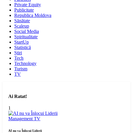
Private Equity
Publicitate
Republica Moldova
Sănătate
Scaleup
Social Media
Spiritualitate
StartUp
Statistică
Știri
Tech
Technology
Turism
TV
Ai Ratat!
1
Management
TV
AI nu va Înlocui Liderii