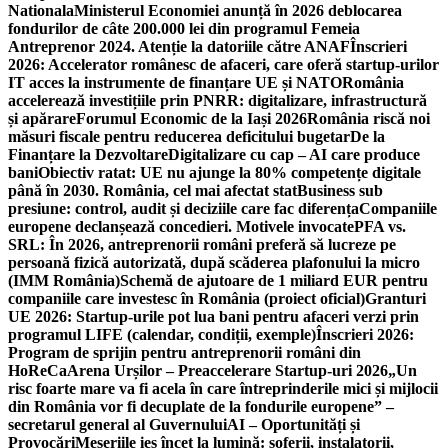
Nationala
Ministerul Economiei anunță în 2026 deblocarea
fondurilor de câte 200.000 lei din programul Femeia
Antreprenor 2024. Atenție la datoriile către ANAF
Înscrieri
2026: Accelerator românesc de afaceri, care oferă startup-urilor
IT acces la instrumente de finanțare UE și NATO
România
accelerează investițiile prin PNRR: digitalizare, infrastructură
și apărare
Forumul Economic de la Iași 2026
România riscă noi
măsuri fiscale pentru reducerea deficitului bugetar
De la
Finanțare la Dezvoltare
Digitalizare cu cap – AI care produce
bani
Obiectiv ratat: UE nu ajunge la 80% competențe digitale
până în 2030. România, cel mai afectat stat
Business sub
presiune: control, audit și deciziile care fac diferența
Companiile
europene declanșează concedieri. Motivele invocate
PFA vs.
SRL: În 2026, antreprenorii români preferă să lucreze pe
persoană fizică autorizată, după scăderea plafonului la micro
(IMM România)
Schemă de ajutoare de 1 miliard EUR pentru
companiile care investesc în România (proiect oficial)
Granturi
UE 2026: Startup-urile pot lua bani pentru afaceri verzi prin
programul LIFE (calendar, condiții, exemple)
Înscrieri 2026:
Program de sprijin pentru antreprenorii români din
HoReCa
Arena Urșilor – Preaccelerare Startup-uri 2026
„Un
risc foarte mare va fi acela în care întreprinderile mici și mijlocii
din România vor fi decuplate de la fondurile europene” –
secretarul general al Guvernului
AI – Oportunități și
Provocări
Meseriile ies încet la lumină: şoferii, instalatorii,