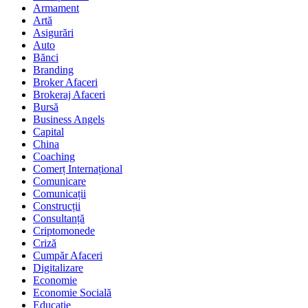
Armament
Artă
Asigurări
Auto
Bănci
Branding
Broker Afaceri
Brokeraj Afaceri
Bursă
Business Angels
Capital
China
Coaching
Comerț Internațional
Comunicare
Comunicații
Construcții
Consultanță
Criptomonede
Criză
Cumpăr Afaceri
Digitalizare
Economie
Economie Socială
Educație