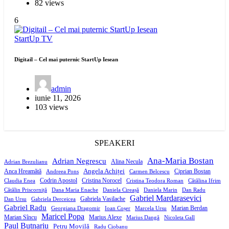
82 views
6
StartUp
TV
Digitail – Cel mai puternic StartUp Iesean
admin
iunie 11, 2026
103 views
SPEAKERI
Ana-Maria Bostan
Adrian Negrescu
Alina Necula
Adrian Brezulianu
Angela Achiței
Anca Hreamătă
Ciprian Bostan
Andreea Pons
Carmen Belcescu
Codrin Apostol
Cristina Norocel
Claudia Enea
Cristina Teodora Roman
Cătălina Ifrim
Cătălin Priscorniță
Dana Maria Enache
Daniela Cireașă
Daniela Marin
Dan Radu
Gabriel Mardarasevici
Gabriela Vasilache
Dan Ursu
Gabriela Derceicea
Gabriel Radu
Marian Berdan
Georgiana Dragomir
Ioan Coșer
Marcela Ursu
Maricel Popa
Marian Sîncu
Marius Alexe
Marius Dangă
Nicoleta Gall
Paul Butnariu
Petru Movilă
Radu Ciobanu