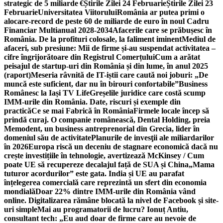
strategic de 5 miliarde €
Știrile Zilei 24 Februarie
Știrile Zilei 23
Februarie
Universitatea Viitorului
România ar putea primi o
alocare-record de peste 60 de miliarde de euro în noul Cadru
Financiar Multianual 2028-2034
Afacerile care se prăbușesc în
România. De la profituri colosale, la faliment iminent
Mediul de
afaceri, sub presiune: Mii de firme și-au suspendat activitatea –
cifre îngrijorătoare din Registrul Comerțului
Cum a arătat
peisajul de startup-uri din România și din lume, în anul 2025
(raport)
Meseria râvnită de IT-iștii care caută noi joburi: „De
muncă este suficient, dar nu în birouri confortabile”
Business
Românesc la Iași TV Life
Greșelile juridice care costă scump
IMM-urile din România. Date, riscuri și exemple din
practică
Ce se mai Fabrică în România
Firmele locale încep să
prindă curaj. O companie românească, Dental Holding, preia
Memodent, un business antreprenorial din Grecia, lider în
domeniul său de activitate
Planurile de invesţii ale miliardarilor
în 2026
Europa riscă un deceniu de stagnare economică dacă nu
crește investițiile în tehnologie, avertizează McKinsey / Cum
poate UE să recupereze decalajul față de SUA și China
„Mama
tuturor acordurilor” este gata. India și UE au parafat
înțelegerea comercială care reprezintă un sfert din economia
mondială
Doar 22% dintre IMM-urile din România vând
online. Digitalizarea rămâne blocată la nivel de Facebook și site-
uri simple
Mai au programatorii de lucru? Ionuț Antiu,
consultant tech: „Eu aud doar de firme care au nevoie de