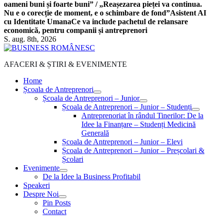
oameni buni și foarte buni” / „Reașezarea pieței va continua.
Nu e o corecție de moment, e o schimbare de fond”
Asistent AI
cu Identitate Umana
Ce va include pachetul de relansare
economică, pentru companii și antreprenori
S. aug. 8th, 2026
AFACERI & ȘTIRI & EVENIMENTE
Home
Școala de Antreprenori
Școala de Antreprenori – Junior
Școala de Antreprenori – Junior – Studenți
Antreprenoriat în rândul Tinerilor: De la
Idee la Finanțare – Studenți Medicină
Generală
Școala de Antreprenori – Junior – Elevi
Școala de Antreprenori – Junior – Preșcolari &
Școlari
Evenimente
De la Idee la Business Profitabil
Speakeri
Despre Noi
Pin Posts
Contact