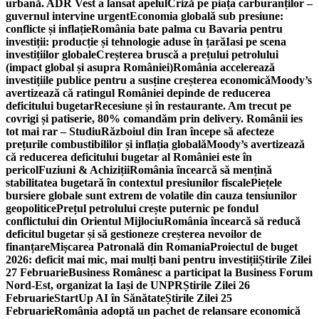
urbană. ADR Vest a lansat apelul
Criză pe piața carburanților –
guvernul intervine urgent
Economia globală sub presiune:
conflicte și inflație
România bate palma cu Bavaria pentru
investiții: producție și tehnologie aduse în țară
Iasi pe scena
investițiilor globale
Creșterea bruscă a prețului petrolului
(impact global și asupra României)
România accelerează
investițiile publice pentru a susține creșterea economică
Moody’s
avertizează că ratingul României depinde de reducerea
deficitului bugetar
Recesiune și în restaurante. Am trecut pe
covrigi și patiserie, 80% comandăm prin delivery. Românii ies
tot mai rar – Studiu
Războiul din Iran începe să afecteze
prețurile combustibililor și inflația globală
Moody’s avertizează
că reducerea deficitului bugetar al României este în
pericol
Fuziuni & Achiziții
România încearcă să mențină
stabilitatea bugetară în contextul presiunilor fiscale
Piețele
bursiere globale sunt extrem de volatile din cauza tensiunilor
geopolitice
Prețul petrolului crește puternic pe fondul
conflictului din Orientul Mijlociu
România încearcă să reducă
deficitul bugetar și să gestioneze creșterea nevoilor de
finanțare
Mișcarea Patronală din Romania
Proiectul de buget
2026: deficit mai mic, mai mulți bani pentru investiții
Știrile Zilei
27 Februarie
Business Românesc a participat la Business Forum
Nord-Est, organizat la Iași de UNPR
Știrile Zilei 26
Februarie
StartUp AI în Sănătate
Știrile Zilei 25
Februarie
România adoptă un pachet de relansare economică