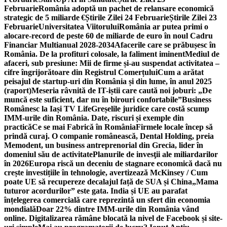
Februarie
România adoptă un pachet de relansare economică
strategic de 5 miliarde €
Știrile Zilei 24 Februarie
Știrile Zilei 23
Februarie
Universitatea Viitorului
România ar putea primi o
alocare-record de peste 60 de miliarde de euro în noul Cadru
Financiar Multianual 2028-2034
Afacerile care se prăbușesc în
România. De la profituri colosale, la faliment iminent
Mediul de
afaceri, sub presiune: Mii de firme și-au suspendat activitatea –
cifre îngrijorătoare din Registrul Comerțului
Cum a arătat
peisajul de startup-uri din România și din lume, în anul 2025
(raport)
Meseria râvnită de IT-iștii care caută noi joburi: „De
muncă este suficient, dar nu în birouri confortabile”
Business
Românesc la Iași TV Life
Greșelile juridice care costă scump
IMM-urile din România. Date, riscuri și exemple din
practică
Ce se mai Fabrică în România
Firmele locale încep să
prindă curaj. O companie românească, Dental Holding, preia
Memodent, un business antreprenorial din Grecia, lider în
domeniul său de activitate
Planurile de invesţii ale miliardarilor
în 2026
Europa riscă un deceniu de stagnare economică dacă nu
crește investițiile în tehnologie, avertizează McKinsey / Cum
poate UE să recupereze decalajul față de SUA și China
„Mama
tuturor acordurilor” este gata. India și UE au parafat
înțelegerea comercială care reprezintă un sfert din economia
mondială
Doar 22% dintre IMM-urile din România vând
online. Digitalizarea rămâne blocată la nivel de Facebook și site-