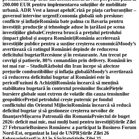
200.000 EUR pentru implementarea soluțiilor de mobilitate
urbană. ADR Vest a lansat apelul
Criză pe piața carburanților –
guvernul intervine urgent
Economia globală sub presiune:
conflicte și inflație
România bate palma cu Bavaria pentru
investiții: producție și tehnologie aduse în țară
Iasi pe scena
investițiilor globale
Creșterea bruscă a prețului petrolului
(impact global și asupra României)
România accelerează
investițiile publice pentru a susține creșterea economică
Moody’s
avertizează că ratingul României depinde de reducerea
deficitului bugetar
Recesiune și în restaurante. Am trecut pe
covrigi și patiserie, 80% comandăm prin delivery. Românii ies
tot mai rar – Studiu
Războiul din Iran începe să afecteze
prețurile combustibililor și inflația globală
Moody’s avertizează
că reducerea deficitului bugetar al României este în
pericol
Fuziuni & Achiziții
România încearcă să mențină
stabilitatea bugetară în contextul presiunilor fiscale
Piețele
bursiere globale sunt extrem de volatile din cauza tensiunilor
geopolitice
Prețul petrolului crește puternic pe fondul
conflictului din Orientul Mijlociu
România încearcă să reducă
deficitul bugetar și să gestioneze creșterea nevoilor de
finanțare
Mișcarea Patronală din Romania
Proiectul de buget
2026: deficit mai mic, mai mulți bani pentru investiții
Știrile Zilei
27 Februarie
Business Românesc a participat la Business Forum
Nord-Est, organizat la Iași de UNPR
Știrile Zilei 26
Februarie
StartUp AI în Sănătate
Știrile Zilei 25