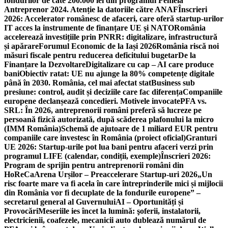
fondurilor de câte 200.000 lei din programul Femeia
Antreprenor 2024. Atenție la datoriile către ANAF
Înscrieri
2026: Accelerator românesc de afaceri, care oferă startup-urilor
IT acces la instrumente de finanțare UE și NATO
România
accelerează investițiile prin PNRR: digitalizare, infrastructură
și apărare
Forumul Economic de la Iași 2026
România riscă noi
măsuri fiscale pentru reducerea deficitului bugetar
De la
Finanțare la Dezvoltare
Digitalizare cu cap – AI care produce
bani
Obiectiv ratat: UE nu ajunge la 80% competențe digitale
până în 2030. România, cel mai afectat stat
Business sub
presiune: control, audit și deciziile care fac diferența
Companiile
europene declanșează concedieri. Motivele invocate
PFA vs.
SRL: În 2026, antreprenorii români preferă să lucreze pe
persoană fizică autorizată, după scăderea plafonului la micro
(IMM România)
Schemă de ajutoare de 1 miliard EUR pentru
companiile care investesc în România (proiect oficial)
Granturi
UE 2026: Startup-urile pot lua bani pentru afaceri verzi prin
programul LIFE (calendar, condiții, exemple)
Înscrieri 2026:
Program de sprijin pentru antreprenorii români din
HoReCa
Arena Urșilor – Preaccelerare Startup-uri 2026
„Un
risc foarte mare va fi acela în care întreprinderile mici și mijlocii
din România vor fi decuplate de la fondurile europene” –
secretarul general al Guvernului
AI – Oportunități și
Provocări
Meseriile ies încet la lumină: şoferii, instalatorii,
electricienii, coafezele, mecanicii auto dublează numărul de