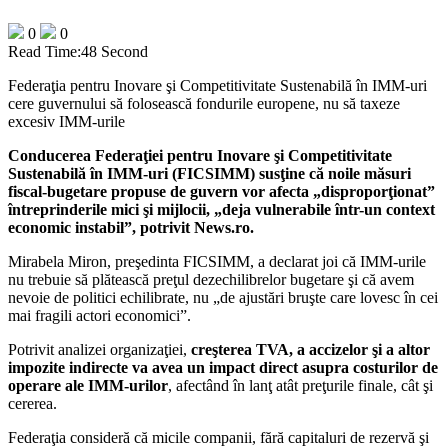
0
0
Read Time:
48 Second
Federaţia pentru Inovare şi Competitivitate Sustenabilă în IMM-uri
cere guvernului să folosească fondurile europene, nu să taxeze
excesiv IMM-urile
Conducerea Federaţiei pentru Inovare şi Competitivitate
Sustenabilă în IMM-uri (FICSIMM) susţine că noile măsuri
fiscal-bugetare propuse de guvern vor afecta „disproporţionat”
întreprinderile mici şi mijlocii, „deja vulnerabile într-un context
economic instabil”, potrivit News.ro.
Mirabela Miron, preşedinta FICSIMM, a declarat joi că IMM-urile
nu trebuie să plătească preţul dezechilibrelor bugetare şi că avem
nevoie de politici echilibrate, nu „de ajustări bruşte care lovesc în cei
mai fragili actori economici”.
Potrivit analizei organizaţiei,
creşterea TVA, a accizelor şi a altor
impozite indirecte va avea un impact direct asupra costurilor de
operare ale IMM-urilor
, afectând în lanţ atât preţurile finale, cât şi
cererea.
Federaţia consideră că micile companii, fără capitaluri de rezervă şi