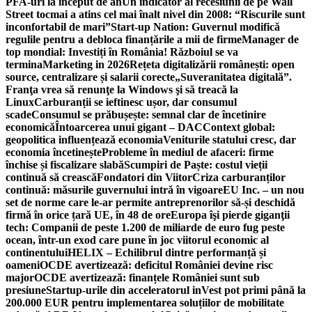
PFA-uri la început de an
Un indicator al recesiunii de pe Wall
Street tocmai a atins cel mai înalt nivel din 2008: “Riscurile sunt
inconfortabil de mari”
Start-up Nation: Guvernul modifică
regulile pentru a debloca finanțările a mii de firme
Manager de
top mondial: Investiți în România! Războiul se va
termina
Marketing in 2026
Rețeta digitalizării românești: open
source, centralizare și salarii corecte
„Suveranitatea digitală”.
Franţa vrea să renunţe la Windows şi să treacă la
Linux
Carburanții se ieftinesc ușor, dar consumul
scade
Consumul se prăbușește: semnal clar de încetinire
economică
Întoarcerea unui gigant – DAC
Context global:
geopolitica influențează economia
Veniturile statului cresc, dar
economia încetinește
Probleme în mediul de afaceri: firme
închise și fiscalizare slabă
Scumpiri de Paște: costul vieții
continuă să crească
Fondatori din Viitor
Criza carburanților
continuă: măsurile guvernului intră în vigoare
EU Inc. – un nou
set de norme care le-ar permite antreprenorilor să-și deschidă
firmă în orice țară UE, în 48 de ore
Europa îşi pierde giganţii
tech: Companii de peste 1.200 de miliarde de euro fug peste
ocean, într-un exod care pune în joc viitorul economic al
continentului
HELIX – Echilibrul dintre performanță și
oameni
OCDE avertizează: deficitul României devine risc
major
OCDE avertizează: finanțele României sunt sub
presiune
Startup-urile din acceleratorul inVest pot primi până la
200.000 EUR pentru implementarea soluțiilor de mobilitate