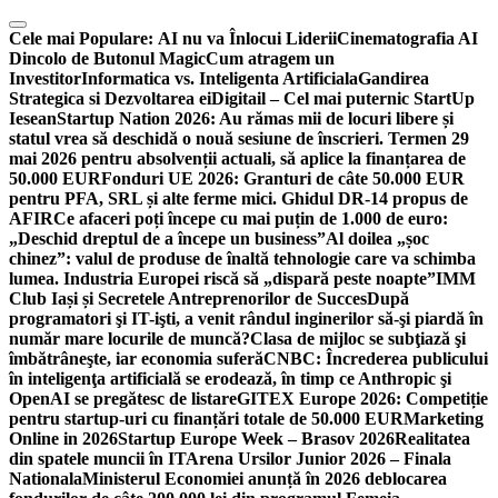
Skip
to
Cele mai Populare:
AI nu va Înlocui Liderii
Cinematografia AI
content
Dincolo de Butonul Magic
Cum atragem un
Investitor
Informatica vs. Inteligenta Artificiala
Gandirea
Strategica si Dezvoltarea ei
Digitail – Cel mai puternic StartUp
Iesean
Startup Nation 2026: Au rămas mii de locuri libere și
statul vrea să deschidă o nouă sesiune de înscrieri. Termen 29
mai 2026 pentru absolvenții actuali, să aplice la finanțarea de
50.000 EUR
Fonduri UE 2026: Granturi de câte 50.000 EUR
pentru PFA, SRL și alte ferme mici. Ghidul DR-14 propus de
AFIR
Ce afaceri poți începe cu mai puțin de 1.000 de euro:
„Deschid dreptul de a începe un business”
Al doilea „șoc
chinez”: valul de produse de înaltă tehnologie care va schimba
lumea. Industria Europei riscă să „dispară peste noapte”
IMM
Club Iași și Secretele Antreprenorilor de Succes
După
programatori şi IT-işti, a venit rândul inginerilor să-şi piardă în
număr mare locurile de muncă?
Clasa de mijloc se subţiază şi
îmbătrâneşte, iar economia suferă
CNBC: Încrederea publicului
în inteligenţa artificială se erodează, în timp ce Anthropic şi
OpenAI se pregătesc de listare
GITEX Europe 2026: Competiție
pentru startup-uri cu finanțări totale de 50.000 EUR
Marketing
Online in 2026
Startup Europe Week – Brasov 2026
Realitatea
din spatele muncii în IT
Arena Ursilor Junior 2026 – Finala
Nationala
Ministerul Economiei anunță în 2026 deblocarea