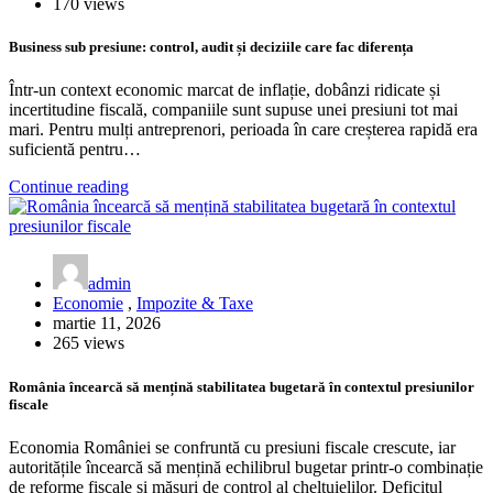
170 views
Business sub presiune: control, audit și deciziile care fac diferența
Într-un context economic marcat de inflație, dobânzi ridicate și
incertitudine fiscală, companiile sunt supuse unei presiuni tot mai
mari. Pentru mulți antreprenori, perioada în care creșterea rapidă era
suficientă pentru…
Continue reading
admin
Economie
,
Impozite & Taxe
martie 11, 2026
265 views
România încearcă să mențină stabilitatea bugetară în contextul presiunilor
fiscale
Economia României se confruntă cu presiuni fiscale crescute, iar
autoritățile încearcă să mențină echilibrul bugetar printr-o combinație
de reforme fiscale și măsuri de control al cheltuielilor. Deficitul