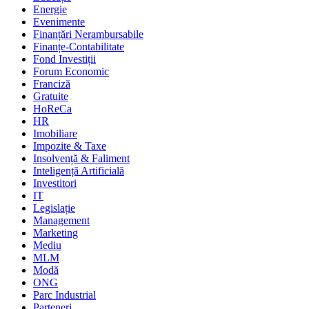
Energie
Evenimente
Finanțări Nerambursabile
Finanțe-Contabilitate
Fond Investiții
Forum Economic
Franciză
Gratuite
HoReCa
HR
Imobiliare
Impozite & Taxe
Insolvență & Faliment
Inteligență Artificială
Investitori
IT
Legislație
Management
Marketing
Mediu
MLM
Modă
ONG
Parc Industrial
Parteneri