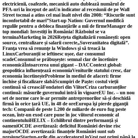
electricienii, coafezele, mecanicii auto dublează numărul de
PFA-uri la început de an
Un indicator al recesiunii de pe Wall
Street tocmai a atins cel mai înalt nivel din 2008: “Riscurile sunt
inconfortabil de mari”
Start-up Nation: Guvernul modifică
regulile pentru a debloca finanțările a mii de firme
Manager de
top mondial: Investiți în România! Războiul se va
termina
Marketing in 2026
Rețeta digitalizării românești: open
source, centralizare și salarii corecte
„Suveranitatea digitală”.
Franţa vrea să renunţe la Windows şi să treacă la
Linux
Carburanții se ieftinesc ușor, dar consumul
scade
Consumul se prăbușește: semnal clar de încetinire
economică
Întoarcerea unui gigant – DAC
Context global:
geopolitica influențează economia
Veniturile statului cresc, dar
economia încetinește
Probleme în mediul de afaceri: firme
închise și fiscalizare slabă
Scumpiri de Paște: costul vieții
continuă să crească
Fondatori din Viitor
Criza carburanților
continuă: măsurile guvernului intră în vigoare
EU Inc. – un nou
set de norme care le-ar permite antreprenorilor să-și deschidă
firmă în orice țară UE, în 48 de ore
Europa îşi pierde giganţii
tech: Companii de peste 1.200 de miliarde de euro fug peste
ocean, într-un exod care pune în joc viitorul economic al
continentului
HELIX – Echilibrul dintre performanță și
oameni
OCDE avertizează: deficitul României devine risc
major
OCDE avertizează: finanțele României sunt sub
presiune
Startup-urile din acceleratorul inVest pot primi până la