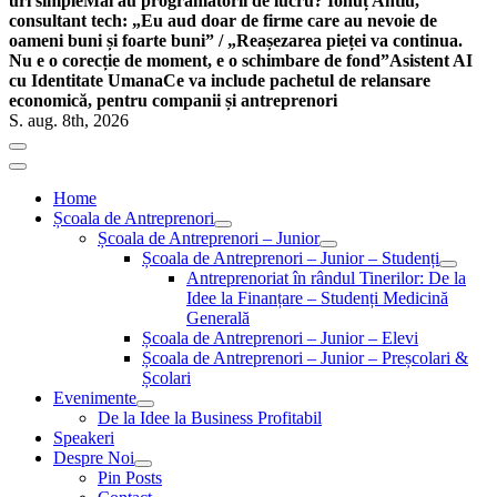
uri simple
Mai au programatorii de lucru? Ionuț Antiu,
consultant tech: „Eu aud doar de firme care au nevoie de
oameni buni și foarte buni” / „Reașezarea pieței va continua.
Nu e o corecție de moment, e o schimbare de fond”
Asistent AI
cu Identitate Umana
Ce va include pachetul de relansare
economică, pentru companii și antreprenori
S. aug. 8th, 2026
Home
Școala de Antreprenori
Școala de Antreprenori – Junior
Școala de Antreprenori – Junior – Studenți
Antreprenoriat în rândul Tinerilor: De la
Idee la Finanțare – Studenți Medicină
Generală
Școala de Antreprenori – Junior – Elevi
Școala de Antreprenori – Junior – Preșcolari &
Școlari
Evenimente
De la Idee la Business Profitabil
Speakeri
Despre Noi
Pin Posts