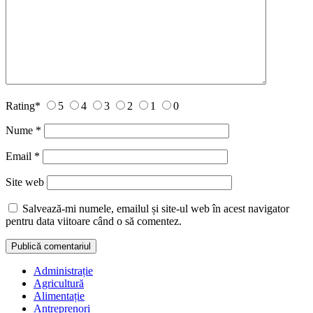
Rating
*
5
4
3
2
1
0
Nume
*
Email
*
Site web
Salvează-mi numele, emailul și site-ul web în acest navigator
pentru data viitoare când o să comentez.
Administrație
Agricultură
Alimentație
Antreprenori