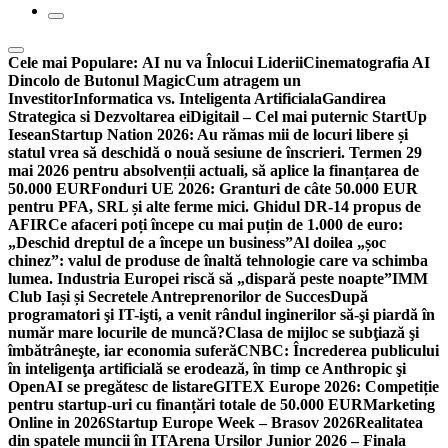
Cele mai Populare:
AI nu va Înlocui Liderii
Cinematografia AI
Dincolo de Butonul Magic
Cum atragem un
Investitor
Informatica vs. Inteligenta Artificiala
Gandirea
Strategica si Dezvoltarea ei
Digitail – Cel mai puternic StartUp
Iesean
Startup Nation 2026: Au rămas mii de locuri libere și
statul vrea să deschidă o nouă sesiune de înscrieri. Termen 29
mai 2026 pentru absolvenții actuali, să aplice la finanțarea de
50.000 EUR
Fonduri UE 2026: Granturi de câte 50.000 EUR
pentru PFA, SRL și alte ferme mici. Ghidul DR-14 propus de
AFIR
Ce afaceri poți începe cu mai puțin de 1.000 de euro:
„Deschid dreptul de a începe un business”
Al doilea „șoc
chinez”: valul de produse de înaltă tehnologie care va schimba
lumea. Industria Europei riscă să „dispară peste noapte”
IMM
Club Iași și Secretele Antreprenorilor de Succes
După
programatori şi IT-işti, a venit rândul inginerilor să-şi piardă în
număr mare locurile de muncă?
Clasa de mijloc se subţiază şi
îmbătrâneşte, iar economia suferă
CNBC: Încrederea publicului
în inteligenţa artificială se erodează, în timp ce Anthropic şi
OpenAI se pregătesc de listare
GITEX Europe 2026: Competiție
pentru startup-uri cu finanțări totale de 50.000 EUR
Marketing
Online in 2026
Startup Europe Week – Brasov 2026
Realitatea
din spatele muncii în IT
Arena Ursilor Junior 2026 – Finala