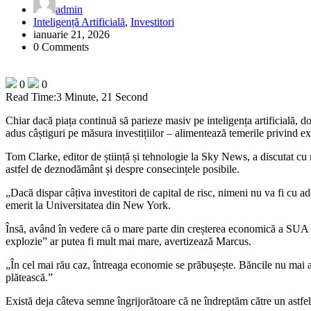
admin
Inteligență Artificială
,
Investitori
ianuarie 21, 2026
0 Comments
0
0
Read Time:
3 Minute, 21 Second
Chiar dacă piața continuă să parieze masiv pe inteligența artificială,
adus câștiguri pe măsura investițiilor – alimentează temerile privind ex
Tom Clarke, editor de știință și tehnologie la Sky News, a discutat cu
astfel de deznodământ și despre consecințele posibile.
„Dacă dispar câțiva investitori de capital de risc, nimeni nu va fi cu a
emerit la Universitatea din New York.
Însă, având în vedere că o mare parte din creșterea economică a SUA din 
explozie” ar putea fi mult mai mare, avertizează Marcus.
„În cel mai rău caz, întreaga economie se prăbușește. Băncile nu mai au l
plătească.”
Există deja câteva semne îngrijorătoare că ne îndreptăm către un astfel