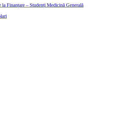
ee la Finanțare – Studenți Medicină Generală
lari