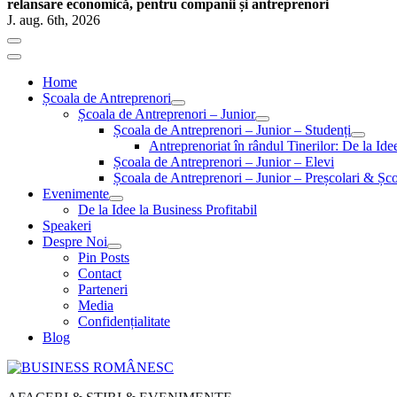
relansare economică, pentru companii și antreprenori
J. aug. 6th, 2026
Home
Școala de Antreprenori
Școala de Antreprenori – Junior
Școala de Antreprenori – Junior – Studenți
Antreprenoriat în rândul Tinerilor: De la Id
Școala de Antreprenori – Junior – Elevi
Școala de Antreprenori – Junior – Preșcolari & Șco
Evenimente
De la Idee la Business Profitabil
Speakeri
Despre Noi
Pin Posts
Contact
Parteneri
Media
Confidențialitate
Blog