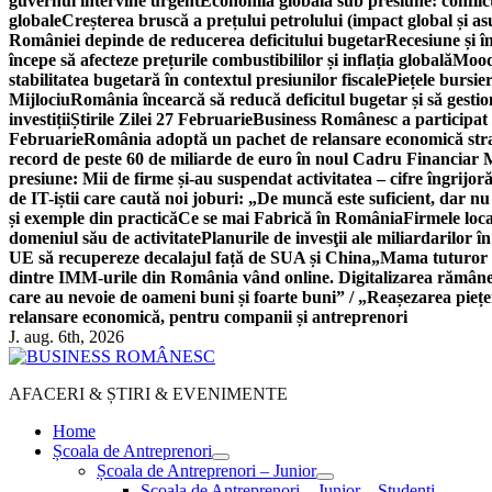
guvernul intervine urgent
Economia globală sub presiune: conflicte
globale
Creșterea bruscă a prețului petrolului (impact global și 
României depinde de reducerea deficitului bugetar
Recesiune și î
începe să afecteze prețurile combustibililor și inflația globală
Moody
stabilitatea bugetară în contextul presiunilor fiscale
Piețele bursie
Mijlociu
România încearcă să reducă deficitul bugetar și să gestio
investiții
Știrile Zilei 27 Februarie
Business Românesc a participat
Februarie
România adoptă un pachet de relansare economică strat
record de peste 60 de miliarde de euro în noul Cadru Financiar
presiune: Mii de firme și-au suspendat activitatea – cifre îngrijo
de IT-iștii care caută noi joburi: „De muncă este suficient, dar nu
și exemple din practică
Ce se mai Fabrică în România
Firmele loc
domeniul său de activitate
Planurile de invesţii ale miliardarilor î
UE să recupereze decalajul față de SUA și China
„Mama tuturor a
dintre IMM-urile din România vând online. Digitalizarea rămâne b
care au nevoie de oameni buni și foarte buni” / „Reașezarea pieț
relansare economică, pentru companii și antreprenori
J. aug. 6th, 2026
AFACERI & ȘTIRI & EVENIMENTE
Home
Școala de Antreprenori
Școala de Antreprenori – Junior
Școala de Antreprenori – Junior – Studenți