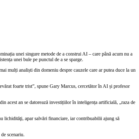
 dominația unei singure metode de a construi AI – care până acum nu a
istența unei bule pe punctul de a se sparge.
 mai mulți analiști din domeniu despre cauzele care ar putea duce la un
devărat foarte trist”, spune Gary Marcus, cercetător în AI și profesor
acest an se datorează investițiilor în inteligența artificială, „raza de
ichidităţi, apar salvări financiare, iar contribuabilii ajung să
 de scenariu.