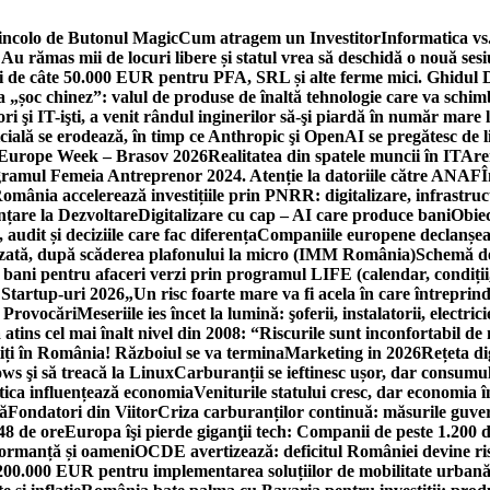
incolo de Butonul Magic
Cum atragem un Investitor
Informatica vs.
Au rămas mii de locuri libere și statul vrea să deschidă o nouă sesi
 de câte 50.000 EUR pentru PFA, SRL și alte ferme mici. Ghidul
a „șoc chinez”: valul de produse de înaltă tehnologie care va schi
 şi IT-işti, a venit rândul inginerilor să-şi piardă în număr mare
cială se erodează, în timp ce Anthropic şi OpenAI se pregătesc de l
 Europe Week – Brasov 2026
Realitatea din spatele muncii în IT
Are
ogramul Femeia Antreprenor 2024. Atenție la datoriile către ANAF
Î
omânia accelerează investițiile prin PNRR: digitalizare, infrastruc
nțare la Dezvoltare
Digitalizare cu cap – AI care produce bani
Obiec
audit și deciziile care fac diferența
Companiile europene declanșeaz
rizată, după scăderea plafonului la micro (IMM România)
Schemă de
 bani pentru afaceri verzi prin programul LIFE (calendar, condiții
 Startup-uri 2026
„Un risc foarte mare va fi acela în care întreprind
i Provocări
Meseriile ies încet la lumină: şoferii, instalatorii, elect
 atins cel mai înalt nivel din 2008: “Riscurile sunt inconfortabil de
iți în România! Războiul se va termina
Marketing in 2026
Rețeta di
ws şi să treacă la Linux
Carburanții se ieftinesc ușor, dar consumu
tica influențează economia
Veniturile statului cresc, dar economia î
că
Fondatori din Viitor
Criza carburanților continuă: măsurile guver
48 de ore
Europa îşi pierde giganţii tech: Companii de peste 1.200 d
formanță și oameni
OCDE avertizează: deficitul României devine ri
a 200.000 EUR pentru implementarea soluțiilor de mobilitate urbană