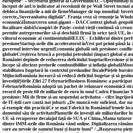
europene” – secretarul general al Guvernului
AI – Oportunități ș
început de an
Un indicator al recesiunii de pe Wall Street tocmai a
debloca finanțările a mii de firme
Manager de top mondial: Invest
corecte
„Suveranitatea digitală”. Franţa vrea să renunţe la Windo
economică
Întoarcerea unui gigant – DAC
Context global: geopoli
fiscalizare slabă
Scumpiri de Paște: costul vieții continuă să creas
permite antreprenorilor să-și deschidă firmă în orice țară UE, în 
viitorul economic al continentului
HELIX – Echilibrul dintre per
presiune
Startup-urile din acceleratorul inVest pot primi până l
guvernul intervine urgent
Economia globală sub presiune: conflicte
globale
Creșterea bruscă a prețului petrolului (impact global și 
României depinde de reducerea deficitului bugetar
Recesiune și î
începe să afecteze prețurile combustibililor și inflația globală
Moody
stabilitatea bugetară în contextul presiunilor fiscale
Piețele bursie
Mijlociu
România încearcă să reducă deficitul bugetar și să gestio
investiții
Știrile Zilei 27 Februarie
Business Românesc a participat
Februarie
România adoptă un pachet de relansare economică strat
record de peste 60 de miliarde de euro în noul Cadru Financiar
presiune: Mii de firme și-au suspendat activitatea – cifre îngrijo
de IT-iștii care caută noi joburi: „De muncă este suficient, dar nu
și exemple din practică
Ce se mai Fabrică în România
Firmele loc
domeniul său de activitate
Planurile de invesţii ale miliardarilor î
UE să recupereze decalajul față de SUA și China
„Mama tuturor a
dintre IMM-urile din România vând online. Digitalizarea rămâne b
care au nevoie de oameni buni și foarte buni” / „Reașezarea pieț