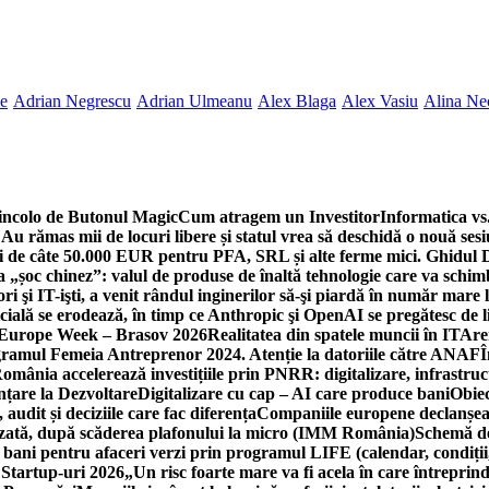
ne
Adrian Negrescu
Adrian Ulmeanu
Alex Blaga
Alex Vasiu
Alina Ne
incolo de Butonul Magic
Cum atragem un Investitor
Informatica vs.
Au rămas mii de locuri libere și statul vrea să deschidă o nouă sesi
 de câte 50.000 EUR pentru PFA, SRL și alte ferme mici. Ghidul
a „șoc chinez”: valul de produse de înaltă tehnologie care va schi
 şi IT-işti, a venit rândul inginerilor să-şi piardă în număr mare
cială se erodează, în timp ce Anthropic şi OpenAI se pregătesc de l
 Europe Week – Brasov 2026
Realitatea din spatele muncii în IT
Are
ogramul Femeia Antreprenor 2024. Atenție la datoriile către ANAF
Î
omânia accelerează investițiile prin PNRR: digitalizare, infrastruc
nțare la Dezvoltare
Digitalizare cu cap – AI care produce bani
Obiec
audit și deciziile care fac diferența
Companiile europene declanșeaz
rizată, după scăderea plafonului la micro (IMM România)
Schemă de
 bani pentru afaceri verzi prin programul LIFE (calendar, condiții
 Startup-uri 2026
„Un risc foarte mare va fi acela în care întreprind