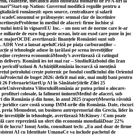
ricienii, coafezele, mecanicii auto dublează numărul de PFA-uri la
 mari”
Start-up Nation: Guvernul modifică regulile pentru a
gitalizării românești: open source, centralizare și salarii
l scade
Consumul se prăbușește: semnal clar de încetinire
ncetinește
Probleme în mediul de afaceri: firme închise și
nului intră în vigoare
EU Inc. – un nou set de norme care le-ar
e miliarde de euro fug peste ocean, într-un exod care pune în joc
sc major
OCDE avertizează: finanțele României sunt sub
. ADR Vest a lansat apelul
Criză pe piața carburanților –
ție și tehnologie aduse în țară
Iasi pe scena investițiilor
usține creșterea economică
Moody’s avertizează că ratingul
n delivery. Românii ies tot mai rar – Studiu
Războiul din Iran
n pericol
Fuziuni & Achiziții
România încearcă să mențină
rețul petrolului crește puternic pe fondul conflictului din Orientul
ia
Proiectul de buget 2026: deficit mai mic, mai mulți bani pentru
lei 26 Februarie
StartUp AI în Sănătate
Știrile Zilei 25
arie
Universitatea Viitorului
România ar putea primi o alocare-
profituri colosale, la faliment iminent
Mediul de afaceri, sub
i din România și din lume, în anul 2025 (raport)
Meseria râvnită
le juridice care costă scump IMM-urile din România. Date, riscuri
 preia Memodent, un business antreprenorial din Grecia, lider în
 investițiile în tehnologie, avertizează McKinsey / Cum poate
ală care reprezintă un sfert din economia mondială
Doar 22%
i de lucru? Ionuț Antiu, consultant tech: „Eu aud doar de firme
sistent AI cu Identitate Umana
Ce va include pachetul de