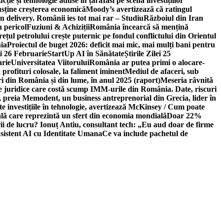
ție și tehnologie aduse în țară
Iasi pe scena investițiilor
usține creșterea economică
Moody’s avertizează că ratingul
n delivery. Românii ies tot mai rar – Studiu
Războiul din Iran
n pericol
Fuziuni & Achiziții
România încearcă să mențină
rețul petrolului crește puternic pe fondul conflictului din Orientul
ia
Proiectul de buget 2026: deficit mai mic, mai mulți bani pentru
lei 26 Februarie
StartUp AI în Sănătate
Știrile Zilei 25
arie
Universitatea Viitorului
România ar putea primi o alocare-
profituri colosale, la faliment iminent
Mediul de afaceri, sub
i din România și din lume, în anul 2025 (raport)
Meseria râvnită
le juridice care costă scump IMM-urile din România. Date, riscuri
 preia Memodent, un business antreprenorial din Grecia, lider în
 investițiile în tehnologie, avertizează McKinsey / Cum poate
ală care reprezintă un sfert din economia mondială
Doar 22%
i de lucru? Ionuț Antiu, consultant tech: „Eu aud doar de firme
sistent AI cu Identitate Umana
Ce va include pachetul de