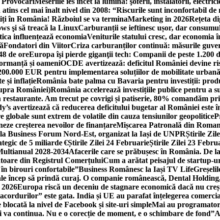
i Provocări
Meseriile ies încet la lumină: şoferii, instalatorii, elect
 atins cel mai înalt nivel din 2008: “Riscurile sunt inconfortabil de
iți în România! Războiul se va termina
Marketing in 2026
Rețeta di
ws şi să treacă la Linux
Carburanții se ieftinesc ușor, dar consumu
tica influențează economia
Veniturile statului cresc, dar economia î
că
Fondatori din Viitor
Criza carburanților continuă: măsurile guver
48 de ore
Europa îşi pierde giganţii tech: Companii de peste 1.200 d
formanță și oameni
OCDE avertizează: deficitul României devine ri
a 200.000 EUR pentru implementarea soluțiilor de mobilitate urbană
 și inflație
România bate palma cu Bavaria pentru investiții: produc
asupra României)
România accelerează investițiile publice pentru a s
n restaurante. Am trecut pe covrigi și patiserie, 80% comandăm pri
’s avertizează că reducerea deficitului bugetar al României este î
re globale sunt extrem de volatile din cauza tensiunilor geopolitice
P
neze creșterea nevoilor de finanțare
Mișcarea Patronală din Roman
 la Business Forum Nord-Est, organizat la Iași de UNPR
Știrile Zi
egic de 5 miliarde €
Știrile Zilei 24 Februarie
Știrile Zilei 23 Febru
 Multianual 2028-2034
Afacerile care se prăbușesc în România. De la 
rătoare din Registrul Comerțului
Cum a arătat peisajul de startup-ur
 în birouri confortabile”
Business Românesc la Iași TV Life
Greșeli
ale încep să prindă curaj. O companie românească, Dental Holding,
n 2026
Europa riscă un deceniu de stagnare economică dacă nu crește
cordurilor” este gata. India și UE au parafat înțelegerea comerci
locată la nivel de Facebook și site-uri simple
Mai au programatori
ei va continua. Nu e o corecție de moment, e o schimbare de fond”
A