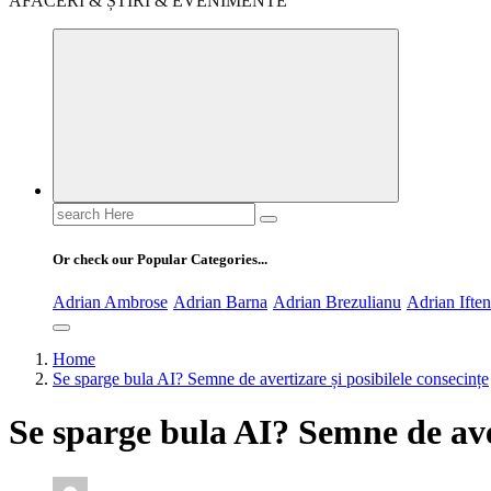
AFACERI & ȘTIRI & EVENIMENTE
Search
for:
Or check our Popular Categories...
Adrian Ambrose
Adrian Barna
Adrian Brezulianu
Adrian Ifte
Home
Se sparge bula AI? Semne de avertizare și posibilele consecințe
Se sparge bula AI? Semne de aver