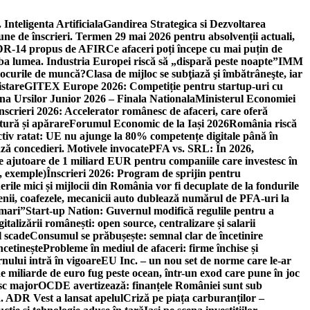
 Inteligenta Artificiala
Gandirea Strategica si Dezvoltarea
une de înscrieri. Termen 29 mai 2026 pentru absolvenții actuali,
 DR-14 propus de AFIR
Ce afaceri poți începe cu mai puțin de
mba lumea. Industria Europei riscă să „dispară peste noapte”
IMM
 locurile de muncă?
Clasa de mijloc se subţiază şi îmbătrâneşte, iar
istare
GITEX Europe 2026: Competiție pentru startup-uri cu
na Ursilor Junior 2026 – Finala Nationala
Ministerul Economiei
nscrieri 2026: Accelerator românesc de afaceri, care oferă
tură și apărare
Forumul Economic de la Iași 2026
România riscă
tiv ratat: UE nu ajunge la 80% competențe digitale până în
ă concedieri. Motivele invocate
PFA vs. SRL: În 2026,
 ajutoare de 1 miliard EUR pentru companiile care investesc în
, exemple)
Înscrieri 2026: Program de sprijin pentru
erile mici și mijlocii din România vor fi decuplate de la fondurile
ricienii, coafezele, mecanicii auto dublează numărul de PFA-uri la
 mari”
Start-up Nation: Guvernul modifică regulile pentru a
gitalizării românești: open source, centralizare și salarii
l scade
Consumul se prăbușește: semnal clar de încetinire
ncetinește
Probleme în mediul de afaceri: firme închise și
nului intră în vigoare
EU Inc. – un nou set de norme care le-ar
e miliarde de euro fug peste ocean, într-un exod care pune în joc
sc major
OCDE avertizează: finanțele României sunt sub
. ADR Vest a lansat apelul
Criză pe piața carburanților –