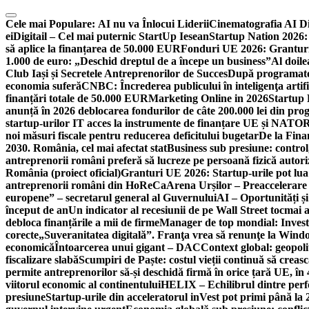
Skip
to
Cele mai Populare:
AI nu va Înlocui Liderii
Cinematografia AI D
content
ei
Digitail – Cel mai puternic StartUp Iesean
Startup Nation 2026: 
să aplice la finanțarea de 50.000 EUR
Fonduri UE 2026: Granturi
1.000 de euro: „Deschid dreptul de a începe un business”
Al doile
Club Iași și Secretele Antreprenorilor de Succes
După programatori
economia suferă
CNBC: Încrederea publicului în inteligenţa artifi
finanțări totale de 50.000 EUR
Marketing Online in 2026
Startup
anunță în 2026 deblocarea fondurilor de câte 200.000 lei din pr
startup-urilor IT acces la instrumente de finanțare UE și NATO
R
noi măsuri fiscale pentru reducerea deficitului bugetar
De la Fina
2030. România, cel mai afectat stat
Business sub presiune: control, 
antreprenorii români preferă să lucreze pe persoană fizică auto
România (proiect oficial)
Granturi UE 2026: Startup-urile pot lua
antreprenorii români din HoReCa
Arena Urșilor – Preaccelerare
europene” – secretarul general al Guvernului
AI – Oportunități ș
început de an
Un indicator al recesiunii de pe Wall Street tocmai a
debloca finanțările a mii de firme
Manager de top mondial: Invest
corecte
„Suveranitatea digitală”. Franţa vrea să renunţe la Windo
economică
Întoarcerea unui gigant – DAC
Context global: geopoli
fiscalizare slabă
Scumpiri de Paște: costul vieții continuă să creas
permite antreprenorilor să-și deschidă firmă în orice țară UE, în 
viitorul economic al continentului
HELIX – Echilibrul dintre per
presiune
Startup-urile din acceleratorul inVest pot primi până l