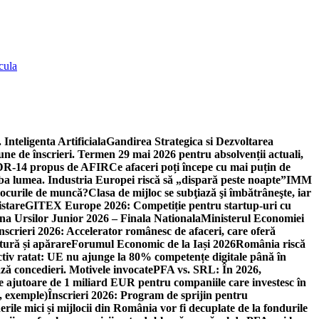
cula
 Inteligenta Artificiala
Gandirea Strategica si Dezvoltarea
une de înscrieri. Termen 29 mai 2026 pentru absolvenții actuali,
 DR-14 propus de AFIR
Ce afaceri poți începe cu mai puțin de
mba lumea. Industria Europei riscă să „dispară peste noapte”
IMM
 locurile de muncă?
Clasa de mijloc se subţiază şi îmbătrâneşte, iar
istare
GITEX Europe 2026: Competiție pentru startup-uri cu
na Ursilor Junior 2026 – Finala Nationala
Ministerul Economiei
nscrieri 2026: Accelerator românesc de afaceri, care oferă
tură și apărare
Forumul Economic de la Iași 2026
România riscă
tiv ratat: UE nu ajunge la 80% competențe digitale până în
ă concedieri. Motivele invocate
PFA vs. SRL: În 2026,
 ajutoare de 1 miliard EUR pentru companiile care investesc în
, exemple)
Înscrieri 2026: Program de sprijin pentru
erile mici și mijlocii din România vor fi decuplate de la fondurile