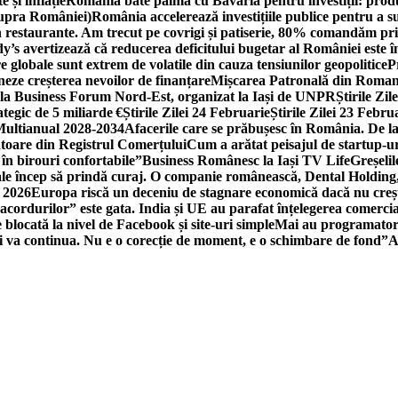
 și inflație
România bate palma cu Bavaria pentru investiții: produc
asupra României)
România accelerează investițiile publice pentru a s
n restaurante. Am trecut pe covrigi și patiserie, 80% comandăm pri
’s avertizează că reducerea deficitului bugetar al României este î
re globale sunt extrem de volatile din cauza tensiunilor geopolitice
P
neze creșterea nevoilor de finanțare
Mișcarea Patronală din Roman
 la Business Forum Nord-Est, organizat la Iași de UNPR
Știrile Zi
egic de 5 miliarde €
Știrile Zilei 24 Februarie
Știrile Zilei 23 Febru
 Multianual 2028-2034
Afacerile care se prăbușesc în România. De la 
rătoare din Registrul Comerțului
Cum a arătat peisajul de startup-ur
 în birouri confortabile”
Business Românesc la Iași TV Life
Greșeli
ale încep să prindă curaj. O companie românească, Dental Holding,
n 2026
Europa riscă un deceniu de stagnare economică dacă nu crește
cordurilor” este gata. India și UE au parafat înțelegerea comerci
locată la nivel de Facebook și site-uri simple
Mai au programatori
ei va continua. Nu e o corecție de moment, e o schimbare de fond”
A