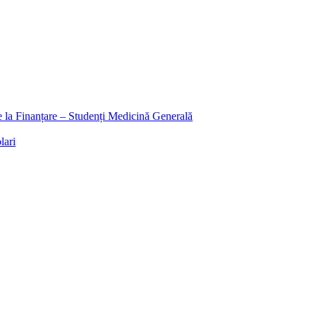
ee la Finanțare – Studenți Medicină Generală
lari