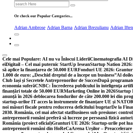
Search
for:
Or check our Popular Categories...
Adrian Ambrose
Adrian Barna
Adrian Brezulianu
Adrian Ifte
Cele mai Populare:
AI nu va Înlocui Liderii
Cinematografia AI D
ei
Digitail – Cel mai puternic StartUp Iesean
Startup Nation 2026: 
să aplice la finanțarea de 50.000 EUR
Fonduri UE 2026: Granturi
1.000 de euro: „Deschid dreptul de a începe un business”
Al doile
Club Iași și Secretele Antreprenorilor de Succes
După programatori
economia suferă
CNBC: Încrederea publicului în inteligenţa artifi
finanțări totale de 50.000 EUR
Marketing Online in 2026
Startup
anunță în 2026 deblocarea fondurilor de câte 200.000 lei din pr
startup-urilor IT acces la instrumente de finanțare UE și NATO
R
noi măsuri fiscale pentru reducerea deficitului bugetar
De la Fina
2030. România, cel mai afectat stat
Business sub presiune: control, 
antreprenorii români preferă să lucreze pe persoană fizică auto
România (proiect oficial)
Granturi UE 2026: Startup-urile pot lua
antreprenorii români din HoReCa
Arena Urșilor – Preaccelerare