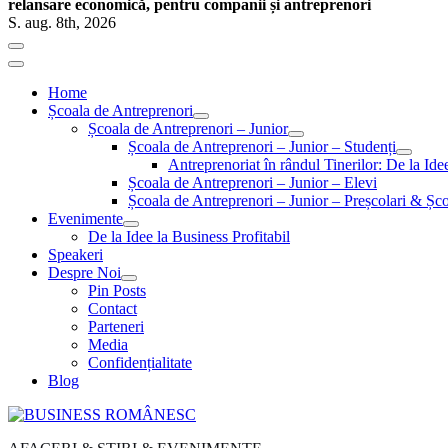
relansare economică, pentru companii și antreprenori
S. aug. 8th, 2026
Home
Școala de Antreprenori
Școala de Antreprenori – Junior
Școala de Antreprenori – Junior – Studenți
Antreprenoriat în rândul Tinerilor: De la Id
Școala de Antreprenori – Junior – Elevi
Școala de Antreprenori – Junior – Preșcolari & Șco
Evenimente
De la Idee la Business Profitabil
Speakeri
Despre Noi
Pin Posts
Contact
Parteneri
Media
Confidențialitate
Blog