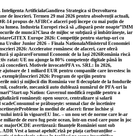
 Inteligenta Artificiala
Gandirea Strategica si Dezvoltarea
une de înscrieri. Termen 29 mai 2026 pentru absolvenții actuali,
 DR-14 propus de AFIR
Ce afaceri poți începe cu mai puțin de
mba lumea. Industria Europei riscă să „dispară peste noapte”
IMM
 locurile de muncă?
Clasa de mijloc se subţiază şi îmbătrâneşte, iar
istare
GITEX Europe 2026: Competiție pentru startup-uri cu
na Ursilor Junior 2026 – Finala Nationala
Ministerul Economiei
nscrieri 2026: Accelerator românesc de afaceri, care oferă
tură și apărare
Forumul Economic de la Iași 2026
România riscă
tiv ratat: UE nu ajunge la 80% competențe digitale până în
ă concedieri. Motivele invocate
PFA vs. SRL: În 2026,
 ajutoare de 1 miliard EUR pentru companiile care investesc în
, exemple)
Înscrieri 2026: Program de sprijin pentru
erile mici și mijlocii din România vor fi decuplate de la fondurile
ricienii, coafezele, mecanicii auto dublează numărul de PFA-uri la
 mari”
Start-up Nation: Guvernul modifică regulile pentru a
gitalizării românești: open source, centralizare și salarii
l scade
Consumul se prăbușește: semnal clar de încetinire
ncetinește
Probleme în mediul de afaceri: firme închise și
nului intră în vigoare
EU Inc. – un nou set de norme care le-ar
e miliarde de euro fug peste ocean, într-un exod care pune în joc
sc major
OCDE avertizează: finanțele României sunt sub
. ADR Vest a lansat apelul
Criză pe piața carburanților –