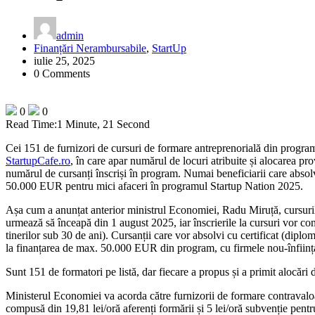
admin
Finanțări Nerambursabile
,
StartUp
iulie 25, 2025
0 Comments
0
0
Read Time:
1 Minute, 21 Second
Cei 151 de furnizori de cursuri de formare antreprenorială din progr
StartupCafe.ro
, în care apar numărul de locuri atribuite și alocarea pro
numărul de cursanți înscriși în program. Numai beneficiarii care absolvă
50.000 EUR pentru mici afaceri în programul Startup Nation 2025.
Așa cum a anunțat anterior ministrul Economiei, Radu Miruță, cursuri
urmează să înceapă din 1 august 2025, iar înscrierile la cursuri vor con
tinerilor sub 30 de ani). Cursanții care vor absolvi cu certificat (diplo
la finanțarea de max. 50.000 EUR din program, cu firmele nou-înființ
Sunt 151 de formatori pe listă, dar fiecare a propus și a primit alocări 
Ministerul Economiei va acorda către furnizorii de formare contravaloa
compusă din 19,81 lei/oră aferenți formării și 5 lei/oră subvenție pent