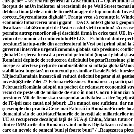
europene” – secretarul general al Guvernului
AI – Oportunități ș
început de an
Un indicator al recesiunii de pe Wall Street tocmai a
debloca finanțările a mii de firme
Manager de top mondial: Invest
corecte
„Suveranitatea digitală”. Franţa vrea să renunţe la Windo
economică
Întoarcerea unui gigant – DAC
Context global: geopoli
fiscalizare slabă
Scumpiri de Paște: costul vieții continuă să creas
permite antreprenorilor să-și deschidă firmă în orice țară UE, în 
viitorul economic al continentului
HELIX – Echilibrul dintre per
presiune
Startup-urile din acceleratorul inVest pot primi până l
guvernul intervine urgent
Economia globală sub presiune: conflicte
globale
Creșterea bruscă a prețului petrolului (impact global și 
României depinde de reducerea deficitului bugetar
Recesiune și î
începe să afecteze prețurile combustibililor și inflația globală
Moody
stabilitatea bugetară în contextul presiunilor fiscale
Piețele bursie
Mijlociu
România încearcă să reducă deficitul bugetar și să gestio
investiții
Știrile Zilei 27 Februarie
Business Românesc a participat
Februarie
România adoptă un pachet de relansare economică strat
record de peste 60 de miliarde de euro în noul Cadru Financiar
presiune: Mii de firme și-au suspendat activitatea – cifre îngrijo
de IT-iștii care caută noi joburi: „De muncă este suficient, dar nu
și exemple din practică
Ce se mai Fabrică în România
Firmele loc
domeniul său de activitate
Planurile de invesţii ale miliardarilor î
UE să recupereze decalajul față de SUA și China
„Mama tuturor a
dintre IMM-urile din România vând online. Digitalizarea rămâne b
care au nevoie de oameni buni și foarte buni” / „Reașezarea pieț