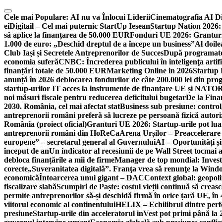
Skip
to
Cele mai Populare:
AI nu va Înlocui Liderii
Cinematografia AI D
content
ei
Digitail – Cel mai puternic StartUp Iesean
Startup Nation 2026: 
să aplice la finanțarea de 50.000 EUR
Fonduri UE 2026: Granturi
1.000 de euro: „Deschid dreptul de a începe un business”
Al doile
Club Iași și Secretele Antreprenorilor de Succes
După programatori
economia suferă
CNBC: Încrederea publicului în inteligenţa artifi
finanțări totale de 50.000 EUR
Marketing Online in 2026
Startup
anunță în 2026 deblocarea fondurilor de câte 200.000 lei din pr
startup-urilor IT acces la instrumente de finanțare UE și NATO
R
noi măsuri fiscale pentru reducerea deficitului bugetar
De la Fina
2030. România, cel mai afectat stat
Business sub presiune: control, 
antreprenorii români preferă să lucreze pe persoană fizică auto
România (proiect oficial)
Granturi UE 2026: Startup-urile pot lua
antreprenorii români din HoReCa
Arena Urșilor – Preaccelerare
europene” – secretarul general al Guvernului
AI – Oportunități ș
început de an
Un indicator al recesiunii de pe Wall Street tocmai a
debloca finanțările a mii de firme
Manager de top mondial: Invest
corecte
„Suveranitatea digitală”. Franţa vrea să renunţe la Windo
economică
Întoarcerea unui gigant – DAC
Context global: geopoli
fiscalizare slabă
Scumpiri de Paște: costul vieții continuă să creas
permite antreprenorilor să-și deschidă firmă în orice țară UE, în 
viitorul economic al continentului
HELIX – Echilibrul dintre per
presiune
Startup-urile din acceleratorul inVest pot primi până l