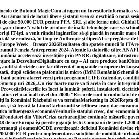
incolo de Butonul Magic
Cum atragem un Investitor
Informatica vs.
Au rămas mii de locuri libere și statul vrea să deschidă o nouă sesi
 de câte 50.000 EUR pentru PFA, SRL și alte ferme mici. Ghidul
a „șoc chinez”: valul de produse de înaltă tehnologie care va schi
 şi IT-işti, a venit rândul inginerilor să-şi piardă în număr mare
cială se erodează, în timp ce Anthropic şi OpenAI se pregătesc de l
 Europe Week – Brasov 2026
Realitatea din spatele muncii în IT
Are
ogramul Femeia Antreprenor 2024. Atenție la datoriile către ANAF
Î
omânia accelerează investițiile prin PNRR: digitalizare, infrastruc
nțare la Dezvoltare
Digitalizare cu cap – AI care produce bani
Obiec
audit și deciziile care fac diferența
Companiile europene declanșeaz
rizată, după scăderea plafonului la micro (IMM România)
Schemă de
 bani pentru afaceri verzi prin programul LIFE (calendar, condiții
 Startup-uri 2026
„Un risc foarte mare va fi acela în care întreprind
i Provocări
Meseriile ies încet la lumină: şoferii, instalatorii, elect
 atins cel mai înalt nivel din 2008: “Riscurile sunt inconfortabil de
iți în România! Războiul se va termina
Marketing in 2026
Rețeta di
ws şi să treacă la Linux
Carburanții se ieftinesc ușor, dar consumu
tica influențează economia
Veniturile statului cresc, dar economia î
că
Fondatori din Viitor
Criza carburanților continuă: măsurile guver
48 de ore
Europa îşi pierde giganţii tech: Companii de peste 1.200 d
formanță și oameni
OCDE avertizează: deficitul României devine ri
a 200.000 EUR pentru implementarea soluțiilor de mobilitate urbană