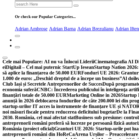
Search
for:
Or check our Popular Categories...
Adrian Ambrose
Adrian Barna
Adrian Brezulianu
Adrian Ifte
Cele mai Populare:
AI nu va Înlocui Liderii
Cinematografia AI D
ei
Digitail – Cel mai puternic StartUp Iesean
Startup Nation 2026: 
să aplice la finanțarea de 50.000 EUR
Fonduri UE 2026: Granturi
1.000 de euro: „Deschid dreptul de a începe un business”
Al doile
Club Iași și Secretele Antreprenorilor de Succes
După programatori
economia suferă
CNBC: Încrederea publicului în inteligenţa artifi
finanțări totale de 50.000 EUR
Marketing Online in 2026
Startup
anunță în 2026 deblocarea fondurilor de câte 200.000 lei din pr
startup-urilor IT acces la instrumente de finanțare UE și NATO
R
noi măsuri fiscale pentru reducerea deficitului bugetar
De la Fina
2030. România, cel mai afectat stat
Business sub presiune: control, 
antreprenorii români preferă să lucreze pe persoană fizică auto
România (proiect oficial)
Granturi UE 2026: Startup-urile pot lua
antreprenorii români din HoReCa
Arena Urșilor – Preaccelerare