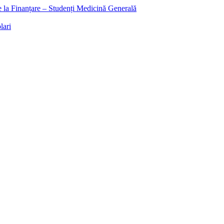
ee la Finanțare – Studenți Medicină Generală
lari