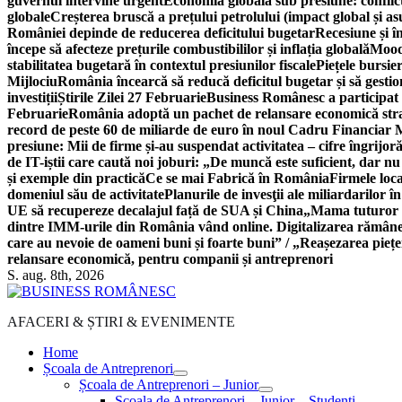
guvernul intervine urgent
Economia globală sub presiune: conflicte
globale
Creșterea bruscă a prețului petrolului (impact global și 
României depinde de reducerea deficitului bugetar
Recesiune și î
începe să afecteze prețurile combustibililor și inflația globală
Moody
stabilitatea bugetară în contextul presiunilor fiscale
Piețele bursie
Mijlociu
România încearcă să reducă deficitul bugetar și să gestio
investiții
Știrile Zilei 27 Februarie
Business Românesc a participat
Februarie
România adoptă un pachet de relansare economică strat
record de peste 60 de miliarde de euro în noul Cadru Financiar
presiune: Mii de firme și-au suspendat activitatea – cifre îngrijo
de IT-iștii care caută noi joburi: „De muncă este suficient, dar nu
și exemple din practică
Ce se mai Fabrică în România
Firmele loc
domeniul său de activitate
Planurile de invesţii ale miliardarilor î
UE să recupereze decalajul față de SUA și China
„Mama tuturor a
dintre IMM-urile din România vând online. Digitalizarea rămâne b
care au nevoie de oameni buni și foarte buni” / „Reașezarea pieț
relansare economică, pentru companii și antreprenori
S. aug. 8th, 2026
AFACERI & ȘTIRI & EVENIMENTE
Home
Școala de Antreprenori
Școala de Antreprenori – Junior
Școala de Antreprenori – Junior – Studenți