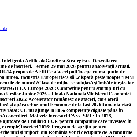
cula
 Inteligenta Artificiala
Gandirea Strategica si Dezvoltarea
une de înscrieri. Termen 29 mai 2026 pentru absolvenții actuali,
 DR-14 propus de AFIR
Ce afaceri poți începe cu mai puțin de
mba lumea. Industria Europei riscă să „dispară peste noapte”
IMM
 locurile de muncă?
Clasa de mijloc se subţiază şi îmbătrâneşte, iar
istare
GITEX Europe 2026: Competiție pentru startup-uri cu
na Ursilor Junior 2026 – Finala Nationala
Ministerul Economiei
nscrieri 2026: Accelerator românesc de afaceri, care oferă
tură și apărare
Forumul Economic de la Iași 2026
România riscă
tiv ratat: UE nu ajunge la 80% competențe digitale până în
ă concedieri. Motivele invocate
PFA vs. SRL: În 2026,
 ajutoare de 1 miliard EUR pentru companiile care investesc în
, exemple)
Înscrieri 2026: Program de sprijin pentru
erile mici și mijlocii din România vor fi decuplate de la fondurile