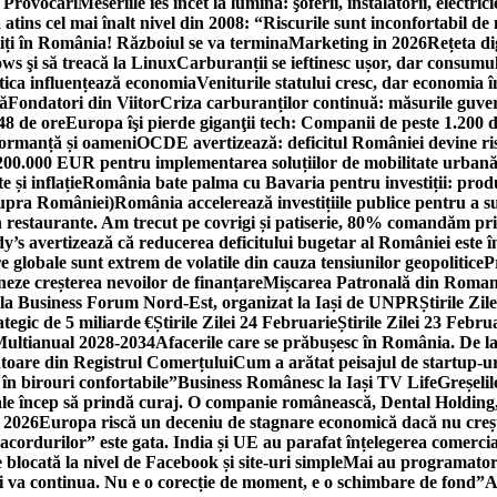
i Provocări
Meseriile ies încet la lumină: şoferii, instalatorii, elect
 atins cel mai înalt nivel din 2008: “Riscurile sunt inconfortabil de
iți în România! Războiul se va termina
Marketing in 2026
Rețeta di
ws şi să treacă la Linux
Carburanții se ieftinesc ușor, dar consumu
tica influențează economia
Veniturile statului cresc, dar economia î
că
Fondatori din Viitor
Criza carburanților continuă: măsurile guver
48 de ore
Europa îşi pierde giganţii tech: Companii de peste 1.200 d
formanță și oameni
OCDE avertizează: deficitul României devine ri
a 200.000 EUR pentru implementarea soluțiilor de mobilitate urbană
 și inflație
România bate palma cu Bavaria pentru investiții: produc
asupra României)
România accelerează investițiile publice pentru a s
n restaurante. Am trecut pe covrigi și patiserie, 80% comandăm pri
’s avertizează că reducerea deficitului bugetar al României este î
re globale sunt extrem de volatile din cauza tensiunilor geopolitice
P
neze creșterea nevoilor de finanțare
Mișcarea Patronală din Roman
 la Business Forum Nord-Est, organizat la Iași de UNPR
Știrile Zi
egic de 5 miliarde €
Știrile Zilei 24 Februarie
Știrile Zilei 23 Febru
 Multianual 2028-2034
Afacerile care se prăbușesc în România. De la 
rătoare din Registrul Comerțului
Cum a arătat peisajul de startup-ur
 în birouri confortabile”
Business Românesc la Iași TV Life
Greșeli
ale încep să prindă curaj. O companie românească, Dental Holding,
n 2026
Europa riscă un deceniu de stagnare economică dacă nu crește
cordurilor” este gata. India și UE au parafat înțelegerea comerci
locată la nivel de Facebook și site-uri simple
Mai au programatori
ei va continua. Nu e o corecție de moment, e o schimbare de fond”
A