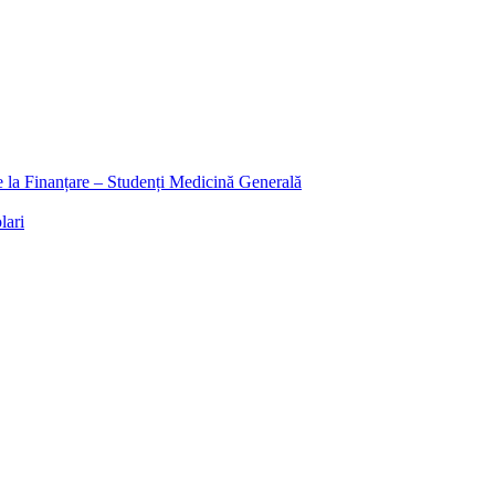
ee la Finanțare – Studenți Medicină Generală
lari