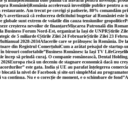
 și inflație
România bate palma cu Bavaria pentru investiții: produc
asupra României)
România accelerează investițiile publice pentru a s
n restaurante. Am trecut pe covrigi și patiserie, 80% comandăm pri
’s avertizează că reducerea deficitului bugetar al României este î
re globale sunt extrem de volatile din cauza tensiunilor geopolitice
P
neze creșterea nevoilor de finanțare
Mișcarea Patronală din Roman
 la Business Forum Nord-Est, organizat la Iași de UNPR
Știrile Zi
egic de 5 miliarde €
Știrile Zilei 24 Februarie
Știrile Zilei 23 Febru
 Multianual 2028-2034
Afacerile care se prăbușesc în România. De la 
rătoare din Registrul Comerțului
Cum a arătat peisajul de startup-ur
 în birouri confortabile”
Business Românesc la Iași TV Life
Greșeli
ale încep să prindă curaj. O companie românească, Dental Holding,
n 2026
Europa riscă un deceniu de stagnare economică dacă nu crește
cordurilor” este gata. India și UE au parafat înțelegerea comerci
locată la nivel de Facebook și site-uri simple
Mai au programatori
ei va continua. Nu e o corecție de moment, e o schimbare de fond”
A