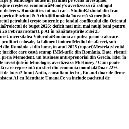
ție și tehnologie aduse în țară
Iasi pe scena investițiilor
usține creșterea economică
Moody’s avertizează că ratingul
n delivery. Românii ies tot mai rar – Studiu
Războiul din Iran
n pericol
Fuziuni & Achiziții
România încearcă să mențină
rețul petrolului crește puternic pe fondul conflictului din Orientul
ia
Proiectul de buget 2026: deficit mai mic, mai mulți bani pentru
lei 26 Februarie
StartUp AI în Sănătate
Știrile Zilei 25
arie
Universitatea Viitorului
România ar putea primi o alocare-
profituri colosale, la faliment iminent
Mediul de afaceri, sub
i din România și din lume, în anul 2025 (raport)
Meseria râvnită
le juridice care costă scump IMM-urile din România. Date, riscuri
 preia Memodent, un business antreprenorial din Grecia, lider în
 investițiile în tehnologie, avertizează McKinsey / Cum poate
ală care reprezintă un sfert din economia mondială
Doar 22%
i de lucru? Ionuț Antiu, consultant tech: „Eu aud doar de firme
sistent AI cu Identitate Umana
Ce va include pachetul de