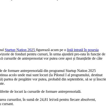
amul
Startup Nation 2025
figurează acum pe o
listă intrată în posesia
vizorie de fonduri pentru cursuri, în urma ajustării pro-rata în funcție de
 cursurile de antreprenoriat vor putea cere apoi și finanțările de câte
le de formare antreprenorială din programul Startup Nation 2025
tinua acolo unde mai sunt locuri (la Pilonul I al programului, destinat
mă) partea de pregătire vor putea, probabil din septembrie, să se și înscri
ate.
diferite de locuri la cursurile de formare antreprenorială.
rea cursurilor, în sumă de 24,81 lei/oră pentru fiecare absolvent,
ru cursant.