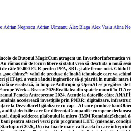
ne
Adrian Negrescu
Adrian Ulmeanu
Alex Blaga
Alex Vasiu
Alina Ne
incolo de Butonul Magic
Cum atragem un Investitor
Informatica vs.
Au rămas mii de locuri libere și statul vrea să deschidă o nouă sesi
 de câte 50.000 EUR pentru PFA, SRL și alte ferme mici. Ghidul
a „șoc chinez”: valul de produse de înaltă tehnologie care va schi
 şi IT-işti, a venit rândul inginerilor să-şi piardă în număr mare
cială se erodează, în timp ce Anthropic şi OpenAI se pregătesc de l
 Europe Week – Brasov 2026
Realitatea din spatele muncii în IT
Are
ogramul Femeia Antreprenor 2024. Atenție la datoriile către ANAF
Î
omânia accelerează investițiile prin PNRR: digitalizare, infrastruc
nțare la Dezvoltare
Digitalizare cu cap – AI care produce bani
Obiec
audit și deciziile care fac diferența
Companiile europene declanșeaz
rizată, după scăderea plafonului la micro (IMM România)
Schemă de
 bani pentru afaceri verzi prin programul LIFE (calendar, condiții
 Startup-uri 2026
„Un risc foarte mare va fi acela în care întreprind