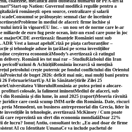
ricienii, coafezele, mecanicii auto dublează numărul de PFA-uri la
 mari”
Start-up Nation: Guvernul modifică regulile pentru a
gitalizării românești: open source, centralizare și salarii
l scade
Consumul se prăbușește: semnal clar de încetinire
ncetinește
Probleme în mediul de afaceri: firme închise și
nului intră în vigoare
EU Inc. – un nou set de norme care le-ar
e miliarde de euro fug peste ocean, într-un exod care pune în joc
sc major
OCDE avertizează: finanțele României sunt sub
. ADR Vest a lansat apelul
Criză pe piața carburanților –
ție și tehnologie aduse în țară
Iasi pe scena investițiilor
usține creșterea economică
Moody’s avertizează că ratingul
n delivery. Românii ies tot mai rar – Studiu
Războiul din Iran
n pericol
Fuziuni & Achiziții
România încearcă să mențină
rețul petrolului crește puternic pe fondul conflictului din Orientul
ia
Proiectul de buget 2026: deficit mai mic, mai mulți bani pentru
lei 26 Februarie
StartUp AI în Sănătate
Știrile Zilei 25
arie
Universitatea Viitorului
România ar putea primi o alocare-
profituri colosale, la faliment iminent
Mediul de afaceri, sub
i din România și din lume, în anul 2025 (raport)
Meseria râvnită
le juridice care costă scump IMM-urile din România. Date, riscuri
 preia Memodent, un business antreprenorial din Grecia, lider în
 investițiile în tehnologie, avertizează McKinsey / Cum poate
ală care reprezintă un sfert din economia mondială
Doar 22%
i de lucru? Ionuț Antiu, consultant tech: „Eu aud doar de firme
sistent AI cu Identitate Umana
Ce va include pachetul de