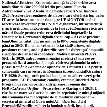
Nationala
Ministerul Economiei anunță în 2026 deblocarea
fondurilor de câte 200.000 lei din programul Femeia
Antreprenor 2024. Atenție la datoriile către ANAF
Înscrieri
2026: Accelerator românesc de afaceri, care oferă startup-urilor
IT acces la instrumente de finanțare UE și NATO
România
accelerează investițiile prin PNRR: digitalizare, infrastructură
și apărare
Forumul Economic de la Iași 2026
România riscă noi
măsuri fiscale pentru reducerea deficitului bugetar
De la
Finanțare la Dezvoltare
Digitalizare cu cap – AI care produce
bani
Obiectiv ratat: UE nu ajunge la 80% competențe digitale
până în 2030. România, cel mai afectat stat
Business sub
presiune: control, audit și deciziile care fac diferența
Companiile
europene declanșează concedieri. Motivele invocate
PFA vs.
SRL: În 2026, antreprenorii români preferă să lucreze pe
persoană fizică autorizată, după scăderea plafonului la micro
(IMM România)
Schemă de ajutoare de 1 miliard EUR pentru
companiile care investesc în România (proiect oficial)
Granturi
UE 2026: Startup-urile pot lua bani pentru afaceri verzi prin
programul LIFE (calendar, condiții, exemple)
Înscrieri 2026:
Program de sprijin pentru antreprenorii români din
HoReCa
Arena Urșilor – Preaccelerare Startup-uri 2026
„Un
risc foarte mare va fi acela în care întreprinderile mici și mijlocii
din România vor fi decuplate de la fondurile europene” –
secretarul general al Guvernului
AI – Oportunități și
Provocări
Meseriile ies încet la lumină: şoferii, instalatorii,