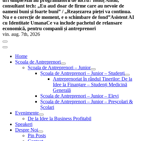
uri simple
Mai au programatorii de lucru? Ionuț Antiu,
consultant tech: „Eu aud doar de firme care au nevoie de
oameni buni și foarte buni” / „Reașezarea pieței va continua.
Nu e o corecție de moment, e o schimbare de fond”
Asistent AI
cu Identitate Umana
Ce va include pachetul de relansare
economică, pentru companii și antreprenori
vin. aug. 7th, 2026
Home
Școala de Antreprenori
Școala de Antreprenori – Junior
Școala de Antreprenori – Junior – Studenți
Antreprenoriat în rândul Tinerilor: De la
Idee la Finanțare – Studenți Medicină
Generală
Școala de Antreprenori – Junior – Elevi
Școala de Antreprenori – Junior – Preșcolari &
Școlari
Evenimente
De la Idee la Business Profitabil
Speakeri
Despre Noi
Pin Posts