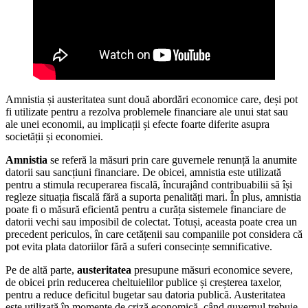
Amnistia și austeritatea sunt două abordări economice care, deși pot
fi utilizate pentru a rezolva problemele financiare ale unui stat sau
ale unei economii, au implicații și efecte foarte diferite asupra
societății și economiei.
Amnistia
se referă la măsuri prin care guvernele renunță la anumite
datorii sau sancțiuni financiare. De obicei, amnistia este utilizată
pentru a stimula recuperarea fiscală, încurajând contribuabilii să își
regleze situația fiscală fără a suporta penalități mari. În plus, amnistia
poate fi o măsură eficientă pentru a curăța sistemele financiare de
datorii vechi sau imposibil de colectat. Totuși, aceasta poate crea un
precedent periculos, în care cetățenii sau companiile pot considera că
pot evita plata datoriilor fără a suferi consecințe semnificative.
Pe de altă parte,
austeritatea
presupune măsuri economice severe,
de obicei prin reducerea cheltuielilor publice și creșterea taxelor,
pentru a reduce deficitul bugetar sau datoria publică. Austeritatea
este utilizată în momente de criză economică, când guvernul trebuie