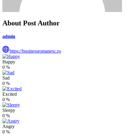
About Post Author
admin
https://businessromanesc.ro
Happy
0
%
Sad
0
%
Excited
0
%
Sleepy
0
%
Angry
0
%