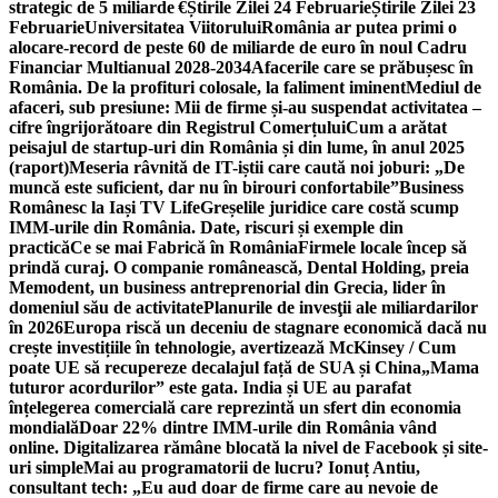
strategic de 5 miliarde €
Știrile Zilei 24 Februarie
Știrile Zilei 23
Februarie
Universitatea Viitorului
România ar putea primi o
alocare-record de peste 60 de miliarde de euro în noul Cadru
Financiar Multianual 2028-2034
Afacerile care se prăbușesc în
România. De la profituri colosale, la faliment iminent
Mediul de
afaceri, sub presiune: Mii de firme și-au suspendat activitatea –
cifre îngrijorătoare din Registrul Comerțului
Cum a arătat
peisajul de startup-uri din România și din lume, în anul 2025
(raport)
Meseria râvnită de IT-iștii care caută noi joburi: „De
muncă este suficient, dar nu în birouri confortabile”
Business
Românesc la Iași TV Life
Greșelile juridice care costă scump
IMM-urile din România. Date, riscuri și exemple din
practică
Ce se mai Fabrică în România
Firmele locale încep să
prindă curaj. O companie românească, Dental Holding, preia
Memodent, un business antreprenorial din Grecia, lider în
domeniul său de activitate
Planurile de invesţii ale miliardarilor
în 2026
Europa riscă un deceniu de stagnare economică dacă nu
crește investițiile în tehnologie, avertizează McKinsey / Cum
poate UE să recupereze decalajul față de SUA și China
„Mama
tuturor acordurilor” este gata. India și UE au parafat
înțelegerea comercială care reprezintă un sfert din economia
mondială
Doar 22% dintre IMM-urile din România vând
online. Digitalizarea rămâne blocată la nivel de Facebook și site-
uri simple
Mai au programatorii de lucru? Ionuț Antiu,
consultant tech: „Eu aud doar de firme care au nevoie de