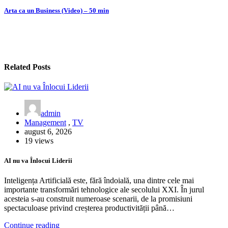
în
Arta ca un Business (Video) – 50 min
articole
Related Posts
admin
Management
,
TV
august 6, 2026
19 views
AI nu va Înlocui Liderii
Inteligența Artificială este, fără îndoială, una dintre cele mai
importante transformări tehnologice ale secolului XXI. În jurul
acesteia s-au construit numeroase scenarii, de la promisiuni
spectaculoase privind creșterea productivității până…
Continue reading