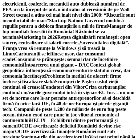
electricienii, coafezele, mecanicii auto dublează numărul de
PFA-uri la început de an
Un indicator al recesiunii de pe Wall
Street tocmai a atins cel mai înalt nivel din 2008: “Riscurile sunt
inconfortabil de mari”
Start-up Nation: Guvernul modifică
regulile pentru a debloca finanțările a mii de firme
Manager de
top mondial: Investiți în România! Războiul se va
termina
Marketing in 2026
Rețeta digitalizării românești: open
source, centralizare și salarii corecte
„Suveranitatea digitală”.
Franţa vrea să renunţe la Windows şi să treacă la
Linux
Carburanții se ieftinesc ușor, dar consumul
scade
Consumul se prăbușește: semnal clar de încetinire
economică
Întoarcerea unui gigant – DAC
Context global:
geopolitica influențează economia
Veniturile statului cresc, dar
economia încetinește
Probleme în mediul de afaceri: firme
închise și fiscalizare slabă
Scumpiri de Paște: costul vieții
continuă să crească
Fondatori din Viitor
Criza carburanților
continuă: măsurile guvernului intră în vigoare
EU Inc. – un nou
set de norme care le-ar permite antreprenorilor să-și deschidă
firmă în orice țară UE, în 48 de ore
Europa îşi pierde giganţii
tech: Companii de peste 1.200 de miliarde de euro fug peste
ocean, într-un exod care pune în joc viitorul economic al
continentului
HELIX – Echilibrul dintre performanță și
oameni
OCDE avertizează: deficitul României devine risc
major
OCDE avertizează: finanțele României sunt sub
presiune
Startup-urile din acceleratorul inVest pot primi până la