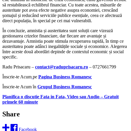
să restabilească echilibrul financiar. Cu toate acestea, măsurile de
austeritate pot avea efecte negative asupra economiei, crescând
șomajul și reducând serviciile publice esențiale, ceea ce afectează
direct populația, în special pe cei mai vulnerabili.
În concluzie, amnistia și austeritatea sunt soluții care vizează
gestionarea crizelor financiare, dar fiecare are avantaje și
dezavantaje. Amnistia poate stimula recuperarea rapidă, în timp ce
austeritatea poate adânci inegalitățile sociale și economice. Alegerea
între aceste două abordări depinde de contextul economic și social
specific.
Radu Prisacaru –
contact@raduprisacaru.ro
– 0727661799
Înscrie-te Acum
pe
Pagina Business Romanesc
Înscrie-te Acum în
Grupul Business Romanesc
Planifica o discutie Fata in Fata, Video sau Audio
–
Gratuit
primele 60 minute
Share
Facebook