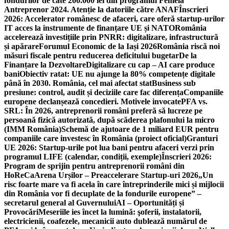
fondurilor de câte 200.000 lei din programul Femeia
Antreprenor 2024. Atenție la datoriile către ANAF
Înscrieri
2026: Accelerator românesc de afaceri, care oferă startup-urilor
IT acces la instrumente de finanțare UE și NATO
România
accelerează investițiile prin PNRR: digitalizare, infrastructură
și apărare
Forumul Economic de la Iași 2026
România riscă noi
măsuri fiscale pentru reducerea deficitului bugetar
De la
Finanțare la Dezvoltare
Digitalizare cu cap – AI care produce
bani
Obiectiv ratat: UE nu ajunge la 80% competențe digitale
până în 2030. România, cel mai afectat stat
Business sub
presiune: control, audit și deciziile care fac diferența
Companiile
europene declanșează concedieri. Motivele invocate
PFA vs.
SRL: În 2026, antreprenorii români preferă să lucreze pe
persoană fizică autorizată, după scăderea plafonului la micro
(IMM România)
Schemă de ajutoare de 1 miliard EUR pentru
companiile care investesc în România (proiect oficial)
Granturi
UE 2026: Startup-urile pot lua bani pentru afaceri verzi prin
programul LIFE (calendar, condiții, exemple)
Înscrieri 2026:
Program de sprijin pentru antreprenorii români din
HoReCa
Arena Urșilor – Preaccelerare Startup-uri 2026
„Un
risc foarte mare va fi acela în care întreprinderile mici și mijlocii
din România vor fi decuplate de la fondurile europene” –
secretarul general al Guvernului
AI – Oportunități și
Provocări
Meseriile ies încet la lumină: şoferii, instalatorii,
electricienii, coafezele, mecanicii auto dublează numărul de