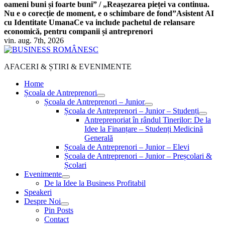
oameni buni și foarte buni” / „Reașezarea pieței va continua.
Nu e o corecție de moment, e o schimbare de fond”
Asistent AI
cu Identitate Umana
Ce va include pachetul de relansare
economică, pentru companii și antreprenori
vin. aug. 7th, 2026
AFACERI & ȘTIRI & EVENIMENTE
Home
Școala de Antreprenori
Școala de Antreprenori – Junior
Școala de Antreprenori – Junior – Studenți
Antreprenoriat în rândul Tinerilor: De la
Idee la Finanțare – Studenți Medicină
Generală
Școala de Antreprenori – Junior – Elevi
Școala de Antreprenori – Junior – Preșcolari &
Școlari
Evenimente
De la Idee la Business Profitabil
Speakeri
Despre Noi
Pin Posts
Contact