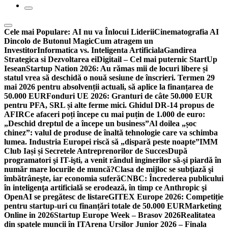
Cele mai Populare:
AI nu va Înlocui Liderii
Cinematografia AI
Dincolo de Butonul Magic
Cum atragem un
Investitor
Informatica vs. Inteligenta Artificiala
Gandirea
Strategica si Dezvoltarea ei
Digitail – Cel mai puternic StartUp
Iesean
Startup Nation 2026: Au rămas mii de locuri libere și
statul vrea să deschidă o nouă sesiune de înscrieri. Termen 29
mai 2026 pentru absolvenții actuali, să aplice la finanțarea de
50.000 EUR
Fonduri UE 2026: Granturi de câte 50.000 EUR
pentru PFA, SRL și alte ferme mici. Ghidul DR-14 propus de
AFIR
Ce afaceri poți începe cu mai puțin de 1.000 de euro:
„Deschid dreptul de a începe un business”
Al doilea „șoc
chinez”: valul de produse de înaltă tehnologie care va schimba
lumea. Industria Europei riscă să „dispară peste noapte”
IMM
Club Iași și Secretele Antreprenorilor de Succes
După
programatori şi IT-işti, a venit rândul inginerilor să-şi piardă în
număr mare locurile de muncă?
Clasa de mijloc se subţiază şi
îmbătrâneşte, iar economia suferă
CNBC: Încrederea publicului
în inteligenţa artificială se erodează, în timp ce Anthropic şi
OpenAI se pregătesc de listare
GITEX Europe 2026: Competiție
pentru startup-uri cu finanțări totale de 50.000 EUR
Marketing
Online in 2026
Startup Europe Week – Brasov 2026
Realitatea
din spatele muncii în IT
Arena Ursilor Junior 2026 – Finala