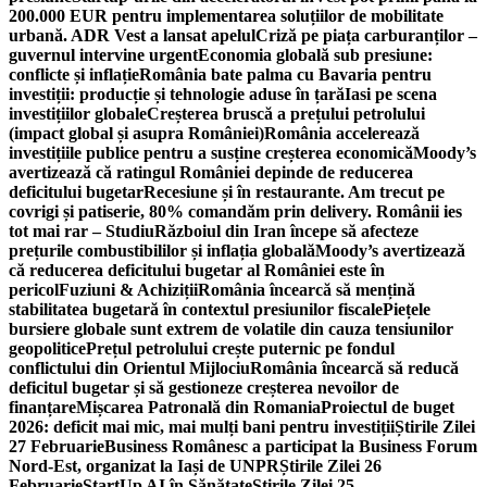
200.000 EUR pentru implementarea soluțiilor de mobilitate
urbană. ADR Vest a lansat apelul
Criză pe piața carburanților –
guvernul intervine urgent
Economia globală sub presiune:
conflicte și inflație
România bate palma cu Bavaria pentru
investiții: producție și tehnologie aduse în țară
Iasi pe scena
investițiilor globale
Creșterea bruscă a prețului petrolului
(impact global și asupra României)
România accelerează
investițiile publice pentru a susține creșterea economică
Moody’s
avertizează că ratingul României depinde de reducerea
deficitului bugetar
Recesiune și în restaurante. Am trecut pe
covrigi și patiserie, 80% comandăm prin delivery. Românii ies
tot mai rar – Studiu
Războiul din Iran începe să afecteze
prețurile combustibililor și inflația globală
Moody’s avertizează
că reducerea deficitului bugetar al României este în
pericol
Fuziuni & Achiziții
România încearcă să mențină
stabilitatea bugetară în contextul presiunilor fiscale
Piețele
bursiere globale sunt extrem de volatile din cauza tensiunilor
geopolitice
Prețul petrolului crește puternic pe fondul
conflictului din Orientul Mijlociu
România încearcă să reducă
deficitul bugetar și să gestioneze creșterea nevoilor de
finanțare
Mișcarea Patronală din Romania
Proiectul de buget
2026: deficit mai mic, mai mulți bani pentru investiții
Știrile Zilei
27 Februarie
Business Românesc a participat la Business Forum
Nord-Est, organizat la Iași de UNPR
Știrile Zilei 26
Februarie
StartUp AI în Sănătate
Știrile Zilei 25