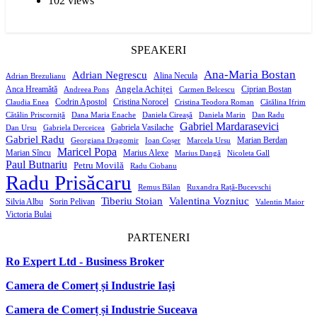
102 views
SPEAKERI
Ana-Maria Bostan
Adrian Negrescu
Alina Necula
Adrian Brezulianu
Angela Achiței
Anca Hreamătă
Ciprian Bostan
Andreea Pons
Carmen Belcescu
Codrin Apostol
Cristina Norocel
Claudia Enea
Cristina Teodora Roman
Cătălina Ifrim
Cătălin Priscorniță
Dana Maria Enache
Daniela Cireașă
Daniela Marin
Dan Radu
Gabriel Mardarasevici
Gabriela Vasilache
Dan Ursu
Gabriela Derceicea
Gabriel Radu
Marian Berdan
Georgiana Dragomir
Ioan Coșer
Marcela Ursu
Maricel Popa
Marian Sîncu
Marius Alexe
Marius Dangă
Nicoleta Gall
Paul Butnariu
Petru Movilă
Radu Ciobanu
Radu Prisăcaru
Remus Bălan
Ruxandra Rață-Bucevschi
Tiberiu Stoian
Valentina Vozniuc
Silvia Albu
Sorin Pelivan
Valentin Maior
Victoria Bulai
PARTENERI
Ro Expert Ltd - Business Broker
Camera de Comerț și Industrie Iași
Camera de Comerț și Industrie Suceava