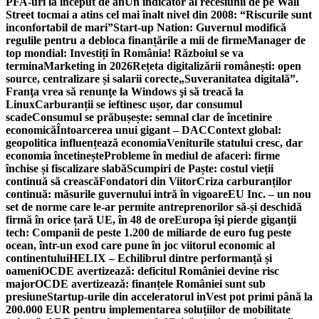
PFA-uri la început de an
Un indicator al recesiunii de pe Wall
Street tocmai a atins cel mai înalt nivel din 2008: “Riscurile sunt
inconfortabil de mari”
Start-up Nation: Guvernul modifică
regulile pentru a debloca finanțările a mii de firme
Manager de
top mondial: Investiți în România! Războiul se va
termina
Marketing in 2026
Rețeta digitalizării românești: open
source, centralizare și salarii corecte
„Suveranitatea digitală”.
Franţa vrea să renunţe la Windows şi să treacă la
Linux
Carburanții se ieftinesc ușor, dar consumul
scade
Consumul se prăbușește: semnal clar de încetinire
economică
Întoarcerea unui gigant – DAC
Context global:
geopolitica influențează economia
Veniturile statului cresc, dar
economia încetinește
Probleme în mediul de afaceri: firme
închise și fiscalizare slabă
Scumpiri de Paște: costul vieții
continuă să crească
Fondatori din Viitor
Criza carburanților
continuă: măsurile guvernului intră în vigoare
EU Inc. – un nou
set de norme care le-ar permite antreprenorilor să-și deschidă
firmă în orice țară UE, în 48 de ore
Europa îşi pierde giganţii
tech: Companii de peste 1.200 de miliarde de euro fug peste
ocean, într-un exod care pune în joc viitorul economic al
continentului
HELIX – Echilibrul dintre performanță și
oameni
OCDE avertizează: deficitul României devine risc
major
OCDE avertizează: finanțele României sunt sub
presiune
Startup-urile din acceleratorul inVest pot primi până la
200.000 EUR pentru implementarea soluțiilor de mobilitate