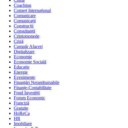
China
Coaching
Comerț Internațional
Comunicare
Comunicații
Construcții
Consultanță
Criptomonede
Criză
Cumpăr Afaceri
Digitalizare
Economie
Economie Socială
Educație
Energie
Evenimente
Finanțări Nerambursabile
Finanțe-Contabilitate
Fond Investiții
Forum Economic
Franciză
Gratuite
HoReCa
HR
Imobiliare