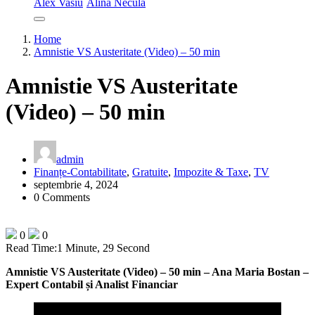
Alex Vasiu
Alina Necula
Home
Amnistie VS Austeritate (Video) – 50 min
Amnistie VS Austeritate
(Video) – 50 min
admin
Finanțe-Contabilitate
,
Gratuite
,
Impozite & Taxe
,
TV
septembrie 4, 2024
0 Comments
0
0
Read Time:
1 Minute, 29 Second
Amnistie VS Austeritate (Video) – 50 min – Ana Maria Bostan
–
Expert Contabil și Analist Financiar