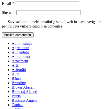
Email
*
Site web
Salvează-mi numele, emailul și site-ul web în acest navigator
pentru data viitoare când o să comentez.
Administrație
Agricultură
Alimentație
Antreprenori
Armament
Artă
Asigurări
Auto
Bănci
Branding
Broker Afaceri
Brokeraj Afaceri
Bursă
Business Angels
Capital