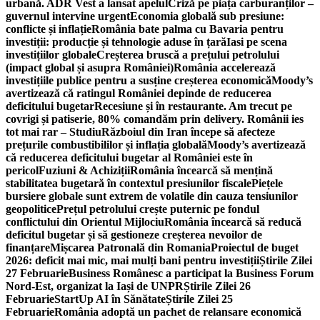
urbană. ADR Vest a lansat apelul
Criză pe piața carburanților –
guvernul intervine urgent
Economia globală sub presiune:
conflicte și inflație
România bate palma cu Bavaria pentru
investiții: producție și tehnologie aduse în țară
Iasi pe scena
investițiilor globale
Creșterea bruscă a prețului petrolului
(impact global și asupra României)
România accelerează
investițiile publice pentru a susține creșterea economică
Moody’s
avertizează că ratingul României depinde de reducerea
deficitului bugetar
Recesiune și în restaurante. Am trecut pe
covrigi și patiserie, 80% comandăm prin delivery. Românii ies
tot mai rar – Studiu
Războiul din Iran începe să afecteze
prețurile combustibililor și inflația globală
Moody’s avertizează
că reducerea deficitului bugetar al României este în
pericol
Fuziuni & Achiziții
România încearcă să mențină
stabilitatea bugetară în contextul presiunilor fiscale
Piețele
bursiere globale sunt extrem de volatile din cauza tensiunilor
geopolitice
Prețul petrolului crește puternic pe fondul
conflictului din Orientul Mijlociu
România încearcă să reducă
deficitul bugetar și să gestioneze creșterea nevoilor de
finanțare
Mișcarea Patronală din Romania
Proiectul de buget
2026: deficit mai mic, mai mulți bani pentru investiții
Știrile Zilei
27 Februarie
Business Românesc a participat la Business Forum
Nord-Est, organizat la Iași de UNPR
Știrile Zilei 26
Februarie
StartUp AI în Sănătate
Știrile Zilei 25
Februarie
România adoptă un pachet de relansare economică