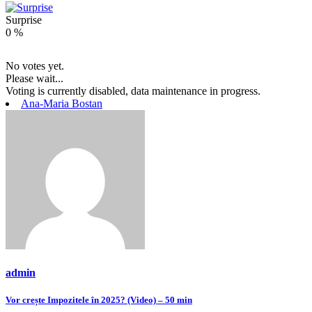
Surprise
0
%
No votes yet.
Please wait...
Voting is currently disabled, data maintenance in progress.
Ana-Maria Bostan
admin
Navigare
Vor crește Impozitele în 2025? (Video) – 50 min