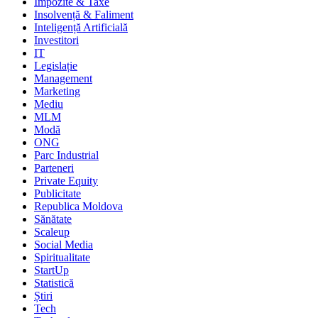
Impozite & Taxe
Insolvență & Faliment
Inteligență Artificială
Investitori
IT
Legislație
Management
Marketing
Mediu
MLM
Modă
ONG
Parc Industrial
Parteneri
Private Equity
Publicitate
Republica Moldova
Sănătate
Scaleup
Social Media
Spiritualitate
StartUp
Statistică
Știri
Tech