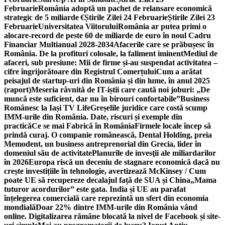
Februarie
România adoptă un pachet de relansare economică
strategic de 5 miliarde €
Știrile Zilei 24 Februarie
Știrile Zilei 23
Februarie
Universitatea Viitorului
România ar putea primi o
alocare-record de peste 60 de miliarde de euro în noul Cadru
Financiar Multianual 2028-2034
Afacerile care se prăbușesc în
România. De la profituri colosale, la faliment iminent
Mediul de
afaceri, sub presiune: Mii de firme și-au suspendat activitatea –
cifre îngrijorătoare din Registrul Comerțului
Cum a arătat
peisajul de startup-uri din România și din lume, în anul 2025
(raport)
Meseria râvnită de IT-iștii care caută noi joburi: „De
muncă este suficient, dar nu în birouri confortabile”
Business
Românesc la Iași TV Life
Greșelile juridice care costă scump
IMM-urile din România. Date, riscuri și exemple din
practică
Ce se mai Fabrică în România
Firmele locale încep să
prindă curaj. O companie românească, Dental Holding, preia
Memodent, un business antreprenorial din Grecia, lider în
domeniul său de activitate
Planurile de invesţii ale miliardarilor
în 2026
Europa riscă un deceniu de stagnare economică dacă nu
crește investițiile în tehnologie, avertizează McKinsey / Cum
poate UE să recupereze decalajul față de SUA și China
„Mama
tuturor acordurilor” este gata. India și UE au parafat
înțelegerea comercială care reprezintă un sfert din economia
mondială
Doar 22% dintre IMM-urile din România vând
online. Digitalizarea rămâne blocată la nivel de Facebook și site-