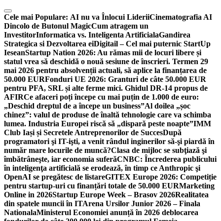
Skip
to
Cele mai Populare:
AI nu va Înlocui Liderii
Cinematografia AI
content
Dincolo de Butonul Magic
Cum atragem un
Investitor
Informatica vs. Inteligenta Artificiala
Gandirea
Strategica si Dezvoltarea ei
Digitail – Cel mai puternic StartUp
Iesean
Startup Nation 2026: Au rămas mii de locuri libere și
statul vrea să deschidă o nouă sesiune de înscrieri. Termen 29
mai 2026 pentru absolvenții actuali, să aplice la finanțarea de
50.000 EUR
Fonduri UE 2026: Granturi de câte 50.000 EUR
pentru PFA, SRL și alte ferme mici. Ghidul DR-14 propus de
AFIR
Ce afaceri poți începe cu mai puțin de 1.000 de euro:
„Deschid dreptul de a începe un business”
Al doilea „șoc
chinez”: valul de produse de înaltă tehnologie care va schimba
lumea. Industria Europei riscă să „dispară peste noapte”
IMM
Club Iași și Secretele Antreprenorilor de Succes
După
programatori şi IT-işti, a venit rândul inginerilor să-şi piardă în
număr mare locurile de muncă?
Clasa de mijloc se subţiază şi
îmbătrâneşte, iar economia suferă
CNBC: Încrederea publicului
în inteligenţa artificială se erodează, în timp ce Anthropic şi
OpenAI se pregătesc de listare
GITEX Europe 2026: Competiție
pentru startup-uri cu finanțări totale de 50.000 EUR
Marketing
Online in 2026
Startup Europe Week – Brasov 2026
Realitatea
din spatele muncii în IT
Arena Ursilor Junior 2026 – Finala
Nationala
Ministerul Economiei anunță în 2026 deblocarea