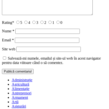
Rating
*
5
4
3
2
1
0
Nume
*
Email
*
Site web
Salvează-mi numele, emailul și site-ul web în acest navigator
pentru data viitoare când o să comentez.
Administrație
Agricultură
Alimentație
Antreprenori
Armament
Artă
Asigurări