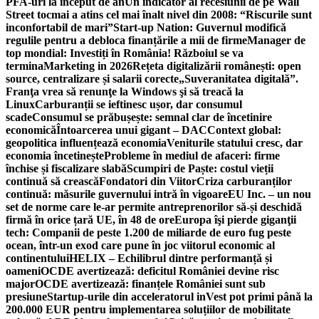
PFA-uri la început de an
Un indicator al recesiunii de pe Wall
Street tocmai a atins cel mai înalt nivel din 2008: “Riscurile sunt
inconfortabil de mari”
Start-up Nation: Guvernul modifică
regulile pentru a debloca finanțările a mii de firme
Manager de
top mondial: Investiți în România! Războiul se va
termina
Marketing in 2026
Rețeta digitalizării românești: open
source, centralizare și salarii corecte
„Suveranitatea digitală”.
Franţa vrea să renunţe la Windows şi să treacă la
Linux
Carburanții se ieftinesc ușor, dar consumul
scade
Consumul se prăbușește: semnal clar de încetinire
economică
Întoarcerea unui gigant – DAC
Context global:
geopolitica influențează economia
Veniturile statului cresc, dar
economia încetinește
Probleme în mediul de afaceri: firme
închise și fiscalizare slabă
Scumpiri de Paște: costul vieții
continuă să crească
Fondatori din Viitor
Criza carburanților
continuă: măsurile guvernului intră în vigoare
EU Inc. – un nou
set de norme care le-ar permite antreprenorilor să-și deschidă
firmă în orice țară UE, în 48 de ore
Europa îşi pierde giganţii
tech: Companii de peste 1.200 de miliarde de euro fug peste
ocean, într-un exod care pune în joc viitorul economic al
continentului
HELIX – Echilibrul dintre performanță și
oameni
OCDE avertizează: deficitul României devine risc
major
OCDE avertizează: finanțele României sunt sub
presiune
Startup-urile din acceleratorul inVest pot primi până la
200.000 EUR pentru implementarea soluțiilor de mobilitate