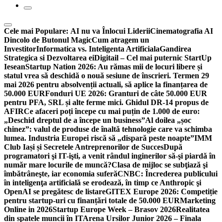
Cele mai Populare:
AI nu va Înlocui Liderii
Cinematografia AI
Dincolo de Butonul Magic
Cum atragem un
Investitor
Informatica vs. Inteligenta Artificiala
Gandirea
Strategica si Dezvoltarea ei
Digitail – Cel mai puternic StartUp
Iesean
Startup Nation 2026: Au rămas mii de locuri libere și
statul vrea să deschidă o nouă sesiune de înscrieri. Termen 29
mai 2026 pentru absolvenții actuali, să aplice la finanțarea de
50.000 EUR
Fonduri UE 2026: Granturi de câte 50.000 EUR
pentru PFA, SRL și alte ferme mici. Ghidul DR-14 propus de
AFIR
Ce afaceri poți începe cu mai puțin de 1.000 de euro:
„Deschid dreptul de a începe un business”
Al doilea „șoc
chinez”: valul de produse de înaltă tehnologie care va schimba
lumea. Industria Europei riscă să „dispară peste noapte”
IMM
Club Iași și Secretele Antreprenorilor de Succes
După
programatori şi IT-işti, a venit rândul inginerilor să-şi piardă în
număr mare locurile de muncă?
Clasa de mijloc se subţiază şi
îmbătrâneşte, iar economia suferă
CNBC: Încrederea publicului
în inteligenţa artificială se erodează, în timp ce Anthropic şi
OpenAI se pregătesc de listare
GITEX Europe 2026: Competiție
pentru startup-uri cu finanțări totale de 50.000 EUR
Marketing
Online in 2026
Startup Europe Week – Brasov 2026
Realitatea
din spatele muncii în IT
Arena Ursilor Junior 2026 – Finala