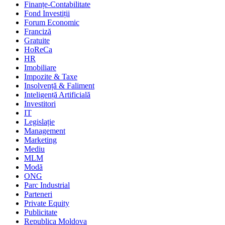
Finanțe-Contabilitate
Fond Investiții
Forum Economic
Franciză
Gratuite
HoReCa
HR
Imobiliare
Impozite & Taxe
Insolvență & Faliment
Inteligență Artificială
Investitori
IT
Legislație
Management
Marketing
Mediu
MLM
Modă
ONG
Parc Industrial
Parteneri
Private Equity
Publicitate
Republica Moldova