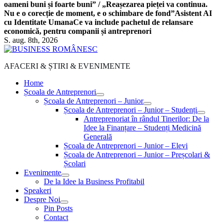
oameni buni și foarte buni” / „Reașezarea pieței va continua.
Nu e o corecție de moment, e o schimbare de fond”
Asistent AI
cu Identitate Umana
Ce va include pachetul de relansare
economică, pentru companii și antreprenori
S. aug. 8th, 2026
AFACERI & ȘTIRI & EVENIMENTE
Home
Școala de Antreprenori
Școala de Antreprenori – Junior
Școala de Antreprenori – Junior – Studenți
Antreprenoriat în rândul Tinerilor: De la
Idee la Finanțare – Studenți Medicină
Generală
Școala de Antreprenori – Junior – Elevi
Școala de Antreprenori – Junior – Preșcolari &
Școlari
Evenimente
De la Idee la Business Profitabil
Speakeri
Despre Noi
Pin Posts
Contact