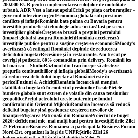
200.000 EUR pentru implementarea soluțiilor de mobilitate
urbană. ADR Vest a lansat apelul
Criză pe piața carburanților –
guvernul intervine urgent
Economia globală sub presiune:
conflicte și inflație
România bate palma cu Bavaria pentru
investiții: producție și tehnologie aduse în țară
Iasi pe scena
investițiilor globale
Creșterea bruscă a prețului petrolului
(impact global și asupra României)
România accelerează
investițiile publice pentru a susține creșterea economică
Moody’s
avertizează că ratingul României depinde de reducerea
deficitului bugetar
Recesiune și în restaurante. Am trecut pe
covrigi și patiserie, 80% comandăm prin delivery. Românii ies
tot mai rar – Studiu
Războiul din Iran începe să afecteze
prețurile combustibililor și inflația globală
Moody’s avertizează
că reducerea deficitului bugetar al României este în
pericol
Fuziuni & Achiziții
România încearcă să mențină
stabilitatea bugetară în contextul presiunilor fiscale
Piețele
bursiere globale sunt extrem de volatile din cauza tensiunilor
geopolitice
Prețul petrolului crește puternic pe fondul
conflictului din Orientul Mijlociu
România încearcă să reducă
deficitul bugetar și să gestioneze creșterea nevoilor de
finanțare
Mișcarea Patronală din Romania
Proiectul de buget
2026: deficit mai mic, mai mulți bani pentru investiții
Știrile Zilei
27 Februarie
Business Românesc a participat la Business Forum
Nord-Est, organizat la Iași de UNPR
Știrile Zilei 26
Februarie
StartUp AI în Sănătate
Știrile Zilei 25