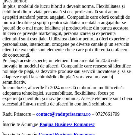
investitorilor.
În plus, modelul de lucru hibrid a devenit norma. Flexibilitatea și
echilibrul dintre viața personală și cea profesională sunt acum
așteptări standard pentru angajați. Companiile care oferă condiții de
muncă flexibile și sprijin pentru sănătatea mentală a angajaților se
bucură de o mai mare loialitate și productivitate din partea acestora.
În ceea ce privește marketingul, personalizarea și experiența
clientului sunt esențiale. Utilizarea datelor pentru a oferi experiențe
personalizate, interacțiuni omogene pe diverse canale și un serviciu
clienți de excepție sunt elemente cheie care pot diferenția o afacere
de concurență.
Pe lângă aceste aspecte, un element fundamental în 2024 este
inovația în modelul de afaceri. Companiile care reușesc să identifice
noi nișe de piață, să dezvolte produse sau servicii inovatoare și să se
adapteze rapid la schimbările din piață vor avea un avantaj
semnificativ.
În concluzie, afacerile în 2024 necesită o abordare multifacetică:
adoptarea tehnologiei, sustenabilitate, flexibilitate, focus pe
experiența clientului și inovație continuă. Aceste elemente sunt cheia
succesului într-un mediu de afaceri în continuă schimbare.
Radu Prisacaru –
contact@raduprisacaru.ro
– 0727661799
Înscrie-te Acum
pe
Pagina Business Romanesc
Înscrie-te Acum în
Grupul Business Romanesc