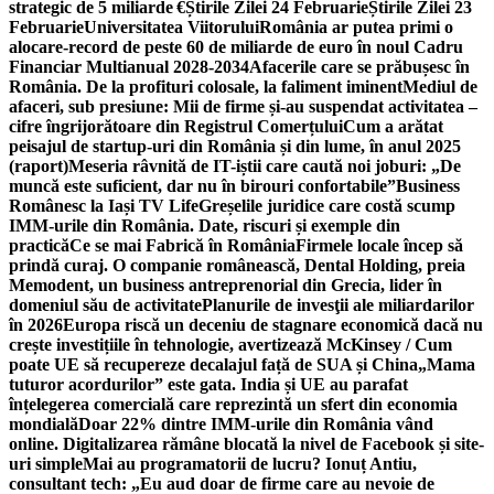
strategic de 5 miliarde €
Știrile Zilei 24 Februarie
Știrile Zilei 23
Februarie
Universitatea Viitorului
România ar putea primi o
alocare-record de peste 60 de miliarde de euro în noul Cadru
Financiar Multianual 2028-2034
Afacerile care se prăbușesc în
România. De la profituri colosale, la faliment iminent
Mediul de
afaceri, sub presiune: Mii de firme și-au suspendat activitatea –
cifre îngrijorătoare din Registrul Comerțului
Cum a arătat
peisajul de startup-uri din România și din lume, în anul 2025
(raport)
Meseria râvnită de IT-iștii care caută noi joburi: „De
muncă este suficient, dar nu în birouri confortabile”
Business
Românesc la Iași TV Life
Greșelile juridice care costă scump
IMM-urile din România. Date, riscuri și exemple din
practică
Ce se mai Fabrică în România
Firmele locale încep să
prindă curaj. O companie românească, Dental Holding, preia
Memodent, un business antreprenorial din Grecia, lider în
domeniul său de activitate
Planurile de invesţii ale miliardarilor
în 2026
Europa riscă un deceniu de stagnare economică dacă nu
crește investițiile în tehnologie, avertizează McKinsey / Cum
poate UE să recupereze decalajul față de SUA și China
„Mama
tuturor acordurilor” este gata. India și UE au parafat
înțelegerea comercială care reprezintă un sfert din economia
mondială
Doar 22% dintre IMM-urile din România vând
online. Digitalizarea rămâne blocată la nivel de Facebook și site-
uri simple
Mai au programatorii de lucru? Ionuț Antiu,
consultant tech: „Eu aud doar de firme care au nevoie de