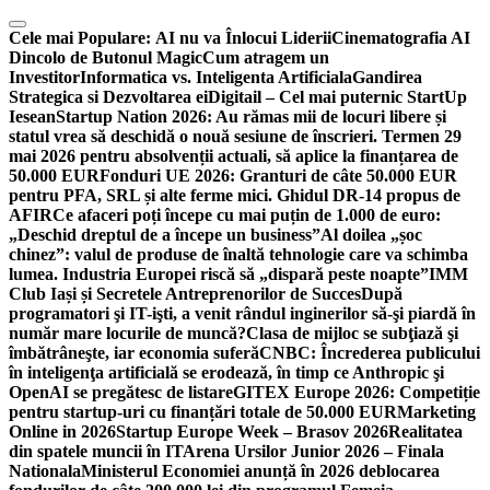
Skip
to
Cele mai Populare:
AI nu va Înlocui Liderii
Cinematografia AI
content
Dincolo de Butonul Magic
Cum atragem un
Investitor
Informatica vs. Inteligenta Artificiala
Gandirea
Strategica si Dezvoltarea ei
Digitail – Cel mai puternic StartUp
Iesean
Startup Nation 2026: Au rămas mii de locuri libere și
statul vrea să deschidă o nouă sesiune de înscrieri. Termen 29
mai 2026 pentru absolvenții actuali, să aplice la finanțarea de
50.000 EUR
Fonduri UE 2026: Granturi de câte 50.000 EUR
pentru PFA, SRL și alte ferme mici. Ghidul DR-14 propus de
AFIR
Ce afaceri poți începe cu mai puțin de 1.000 de euro:
„Deschid dreptul de a începe un business”
Al doilea „șoc
chinez”: valul de produse de înaltă tehnologie care va schimba
lumea. Industria Europei riscă să „dispară peste noapte”
IMM
Club Iași și Secretele Antreprenorilor de Succes
După
programatori şi IT-işti, a venit rândul inginerilor să-şi piardă în
număr mare locurile de muncă?
Clasa de mijloc se subţiază şi
îmbătrâneşte, iar economia suferă
CNBC: Încrederea publicului
în inteligenţa artificială se erodează, în timp ce Anthropic şi
OpenAI se pregătesc de listare
GITEX Europe 2026: Competiție
pentru startup-uri cu finanțări totale de 50.000 EUR
Marketing
Online in 2026
Startup Europe Week – Brasov 2026
Realitatea
din spatele muncii în IT
Arena Ursilor Junior 2026 – Finala
Nationala
Ministerul Economiei anunță în 2026 deblocarea