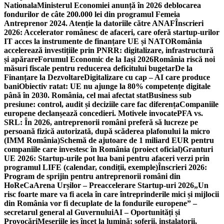
Nationala
Ministerul Economiei anunță în 2026 deblocarea
fondurilor de câte 200.000 lei din programul Femeia
Antreprenor 2024. Atenție la datoriile către ANAF
Înscrieri
2026: Accelerator românesc de afaceri, care oferă startup-urilor
IT acces la instrumente de finanțare UE și NATO
România
accelerează investițiile prin PNRR: digitalizare, infrastructură
și apărare
Forumul Economic de la Iași 2026
România riscă noi
măsuri fiscale pentru reducerea deficitului bugetar
De la
Finanțare la Dezvoltare
Digitalizare cu cap – AI care produce
bani
Obiectiv ratat: UE nu ajunge la 80% competențe digitale
până în 2030. România, cel mai afectat stat
Business sub
presiune: control, audit și deciziile care fac diferența
Companiile
europene declanșează concedieri. Motivele invocate
PFA vs.
SRL: În 2026, antreprenorii români preferă să lucreze pe
persoană fizică autorizată, după scăderea plafonului la micro
(IMM România)
Schemă de ajutoare de 1 miliard EUR pentru
companiile care investesc în România (proiect oficial)
Granturi
UE 2026: Startup-urile pot lua bani pentru afaceri verzi prin
programul LIFE (calendar, condiții, exemple)
Înscrieri 2026:
Program de sprijin pentru antreprenorii români din
HoReCa
Arena Urșilor – Preaccelerare Startup-uri 2026
„Un
risc foarte mare va fi acela în care întreprinderile mici și mijlocii
din România vor fi decuplate de la fondurile europene” –
secretarul general al Guvernului
AI – Oportunități și
Provocări
Meseriile ies încet la lumină: şoferii, instalatorii,