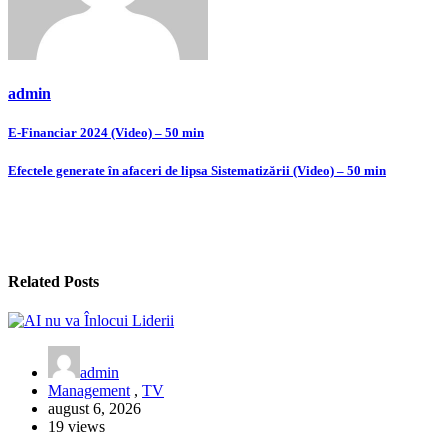
admin
Navigare
E-Financiar 2024 (Video) – 50 min
în
Efectele generate în afaceri de lipsa Sistematizării (Video) – 50 min
articole
Related Posts
admin
Management
,
TV
august 6, 2026
19 views