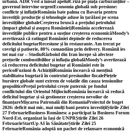
urbană. ADR Vest a lansat apelul
Criză pe piața carburanților –
guvernul intervine urgent
Economia globală sub presiune:
conflicte și inflație
România bate palma cu Bavaria pentru
investiții: producție și tehnologie aduse în țară
Iasi pe scena
investițiilor globale
Creșterea bruscă a prețului petrolului
(impact global și asupra României)
România accelerează
investițiile publice pentru a susține creșterea economică
Moody’s
avertizează că ratingul României depinde de reducerea
deficitului bugetar
Recesiune și în restaurante. Am trecut pe
covrigi și patiserie, 80% comandăm prin delivery. Românii ies
tot mai rar – Studiu
Războiul din Iran începe să afecteze
prețurile combustibililor și inflația globală
Moody’s avertizează
că reducerea deficitului bugetar al României este în
pericol
Fuziuni & Achiziții
România încearcă să mențină
stabilitatea bugetară în contextul presiunilor fiscale
Piețele
bursiere globale sunt extrem de volatile din cauza tensiunilor
geopolitice
Prețul petrolului crește puternic pe fondul
conflictului din Orientul Mijlociu
România încearcă să reducă
deficitul bugetar și să gestioneze creșterea nevoilor de
finanțare
Mișcarea Patronală din Romania
Proiectul de buget
2026: deficit mai mic, mai mulți bani pentru investiții
Știrile Zilei
27 Februarie
Business Românesc a participat la Business Forum
Nord-Est, organizat la Iași de UNPR
Știrile Zilei 26
Februarie
StartUp AI în Sănătate
Știrile Zilei 25
Februarie
România adoptă un pachet de relansare economică