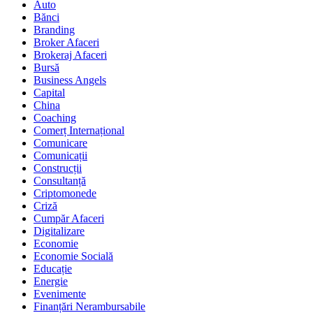
Auto
Bănci
Branding
Broker Afaceri
Brokeraj Afaceri
Bursă
Business Angels
Capital
China
Coaching
Comerț Internațional
Comunicare
Comunicații
Construcții
Consultanță
Criptomonede
Criză
Cumpăr Afaceri
Digitalizare
Economie
Economie Socială
Educație
Energie
Evenimente
Finanțări Nerambursabile