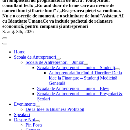
uri simple
Mai au programatorii de lucru? Ionuț Antiu,
consultant tech: „Eu aud doar de firme care au nevoie de
oameni buni și foarte buni” / „Reașezarea pieței va continua.
Nu e o corecție de moment, e o schimbare de fond”
Asistent AI
cu Identitate Umana
Ce va include pachetul de relansare
economică, pentru companii și antreprenori
S. aug. 8th, 2026
Home
Școala de Antreprenori
Școala de Antreprenori – Junior
Școala de Antreprenori – Junior – Studenți
Antreprenoriat în rândul Tinerilor: De la
Idee la Finanțare – Studenți Medicină
Generală
Școala de Antreprenori – Junior – Elevi
Școala de Antreprenori – Junior – Preșcolari &
Școlari
Evenimente
De la Idee la Business Profitabil
Speakeri
Despre Noi
Pin Posts