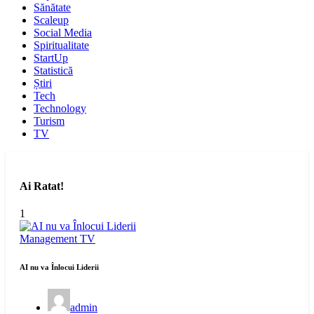
Sănătate
Scaleup
Social Media
Spiritualitate
StartUp
Statistică
Știri
Tech
Technology
Turism
TV
Ai Ratat!
1
Management
TV
AI nu va Înlocui Liderii
admin