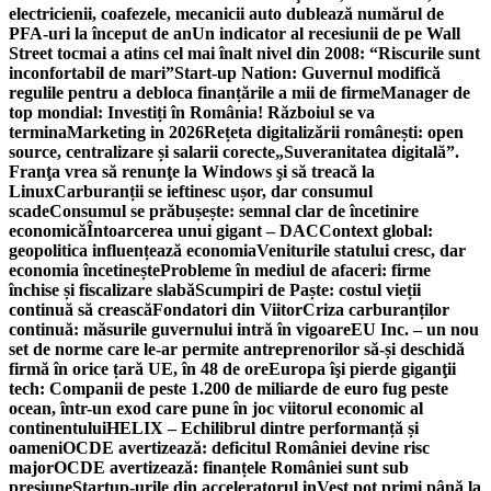
electricienii, coafezele, mecanicii auto dublează numărul de
PFA-uri la început de an
Un indicator al recesiunii de pe Wall
Street tocmai a atins cel mai înalt nivel din 2008: “Riscurile sunt
inconfortabil de mari”
Start-up Nation: Guvernul modifică
regulile pentru a debloca finanțările a mii de firme
Manager de
top mondial: Investiți în România! Războiul se va
termina
Marketing in 2026
Rețeta digitalizării românești: open
source, centralizare și salarii corecte
„Suveranitatea digitală”.
Franţa vrea să renunţe la Windows şi să treacă la
Linux
Carburanții se ieftinesc ușor, dar consumul
scade
Consumul se prăbușește: semnal clar de încetinire
economică
Întoarcerea unui gigant – DAC
Context global:
geopolitica influențează economia
Veniturile statului cresc, dar
economia încetinește
Probleme în mediul de afaceri: firme
închise și fiscalizare slabă
Scumpiri de Paște: costul vieții
continuă să crească
Fondatori din Viitor
Criza carburanților
continuă: măsurile guvernului intră în vigoare
EU Inc. – un nou
set de norme care le-ar permite antreprenorilor să-și deschidă
firmă în orice țară UE, în 48 de ore
Europa îşi pierde giganţii
tech: Companii de peste 1.200 de miliarde de euro fug peste
ocean, într-un exod care pune în joc viitorul economic al
continentului
HELIX – Echilibrul dintre performanță și
oameni
OCDE avertizează: deficitul României devine risc
major
OCDE avertizează: finanțele României sunt sub
presiune
Startup-urile din acceleratorul inVest pot primi până la