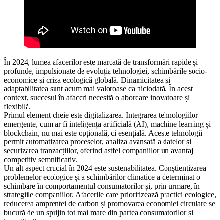
În 2024, lumea afacerilor este marcată de transformări rapide și
profunde, impulsionate de evoluția tehnologiei, schimbările socio-
economice și criza ecologică globală. Dinamicitatea și
adaptabilitatea sunt acum mai valoroase ca niciodată. În acest
context, succesul în afaceri necesită o abordare inovatoare și
flexibilă.
Primul element cheie este digitalizarea. Integrarea tehnologiilor
emergente, cum ar fi inteligența artificială (AI), machine learning și
blockchain, nu mai este opțională, ci esențială. Aceste tehnologii
permit automatizarea proceselor, analiza avansată a datelor și
securizarea tranzacțiilor, oferind astfel companiilor un avantaj
competitiv semnificativ.
Un alt aspect crucial în 2024 este sustenabilitatea. Conștientizarea
problemelor ecologice și a schimbărilor climatice a determinat o
schimbare în comportamentul consumatorilor și, prin urmare, în
strategiile companiilor. Afacerile care prioritizează practici ecologice,
reducerea amprentei de carbon și promovarea economiei circulare se
bucură de un sprijin tot mai mare din partea consumatorilor și