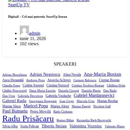
StartUp
TV
Digitail – Cel mai puternic StartUp Iesean
admin
iunie 11, 2026
102 views
SPEAKERI
Ana-Maria Bostan
Adrian Negrescu
Alina Necula
Adrian Brezulianu
Angela Achiței
Anca Hreamătă
Ciprian Bostan
Andreea Pons
Carmen Belcescu
Codrin Apostol
Cristina Norocel
Claudia Enea
Cristina Teodora Roman
Cătălina Ifrim
Cătălin Priscorniță
Dana Maria Enache
Daniela Cireașă
Daniela Marin
Dan Radu
Gabriel Mardarasevici
Gabriela Vasilache
Dan Ursu
Gabriela Derceicea
Gabriel Radu
Marian Berdan
Georgiana Dragomir
Ioan Coșer
Marcela Ursu
Maricel Popa
Marian Sîncu
Marius Alexe
Marius Dangă
Nicoleta Gall
Paul Butnariu
Petru Movilă
Radu Ciobanu
Radu Prisăcaru
Remus Bălan
Ruxandra Rață-Bucevschi
Tiberiu Stoian
Valentina Vozniuc
Silvia Albu
Sorin Pelivan
Valentin Maior