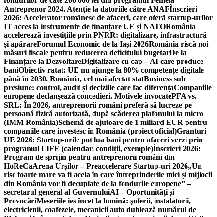
fondurilor de câte 200.000 lei din programul Femeia
Antreprenor 2024. Atenție la datoriile către ANAF
Înscrieri
2026: Accelerator românesc de afaceri, care oferă startup-urilor
IT acces la instrumente de finanțare UE și NATO
România
accelerează investițiile prin PNRR: digitalizare, infrastructură
și apărare
Forumul Economic de la Iași 2026
România riscă noi
măsuri fiscale pentru reducerea deficitului bugetar
De la
Finanțare la Dezvoltare
Digitalizare cu cap – AI care produce
bani
Obiectiv ratat: UE nu ajunge la 80% competențe digitale
până în 2030. România, cel mai afectat stat
Business sub
presiune: control, audit și deciziile care fac diferența
Companiile
europene declanșează concedieri. Motivele invocate
PFA vs.
SRL: În 2026, antreprenorii români preferă să lucreze pe
persoană fizică autorizată, după scăderea plafonului la micro
(IMM România)
Schemă de ajutoare de 1 miliard EUR pentru
companiile care investesc în România (proiect oficial)
Granturi
UE 2026: Startup-urile pot lua bani pentru afaceri verzi prin
programul LIFE (calendar, condiții, exemple)
Înscrieri 2026:
Program de sprijin pentru antreprenorii români din
HoReCa
Arena Urșilor – Preaccelerare Startup-uri 2026
„Un
risc foarte mare va fi acela în care întreprinderile mici și mijlocii
din România vor fi decuplate de la fondurile europene” –
secretarul general al Guvernului
AI – Oportunități și
Provocări
Meseriile ies încet la lumină: şoferii, instalatorii,
electricienii, coafezele, mecanicii auto dublează numărul de