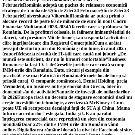
Februarie
România adoptă un pachet de relansare economică
strategic de 5 miliarde €
Știrile Zilei 24 Februarie
Știrile Zilei 23
Februarie
Universitatea Viitorului
România ar putea primi o
alocare-record de peste 60 de miliarde de euro în noul Cadru
Financiar Multianual 2028-2034
Afacerile care se prăbușesc în
România. De la profituri colosale, la faliment iminent
Mediul de
afaceri, sub presiune: Mii de firme și-au suspendat activitatea –
cifre îngrijorătoare din Registrul Comerțului
Cum a arătat
peisajul de startup-uri din România și din lume, în anul 2025
(raport)
Meseria râvnită de IT-iștii care caută noi joburi: „De
muncă este suficient, dar nu în birouri confortabile”
Business
Românesc la Iași TV Life
Greșelile juridice care costă scump
IMM-urile din România. Date, riscuri și exemple din
practică
Ce se mai Fabrică în România
Firmele locale încep să
prindă curaj. O companie românească, Dental Holding, preia
Memodent, un business antreprenorial din Grecia, lider în
domeniul său de activitate
Planurile de invesţii ale miliardarilor
în 2026
Europa riscă un deceniu de stagnare economică dacă nu
crește investițiile în tehnologie, avertizează McKinsey / Cum
poate UE să recupereze decalajul față de SUA și China
„Mama
tuturor acordurilor” este gata. India și UE au parafat
înțelegerea comercială care reprezintă un sfert din economia
mondială
Doar 22% dintre IMM-urile din România vând
online. Digitalizarea rămâne blocată la nivel de Facebook și site-