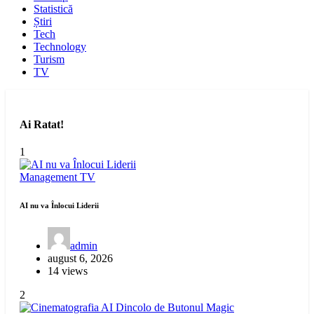
Statistică
Știri
Tech
Technology
Turism
TV
Ai Ratat!
1
Management
TV
AI nu va Înlocui Liderii
admin
august 6, 2026
14 views
2