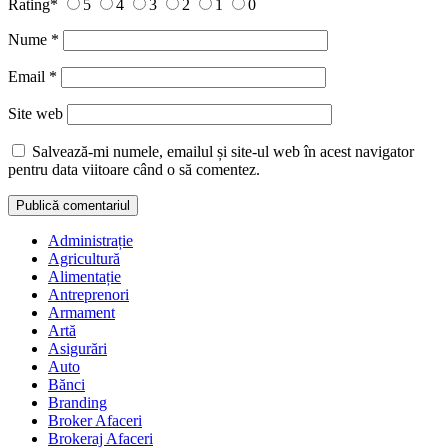
Rating
*
5
4
3
2
1
0
Nume
*
Email
*
Site web
Salvează-mi numele, emailul și site-ul web în acest navigator
pentru data viitoare când o să comentez.
Administrație
Agricultură
Alimentație
Antreprenori
Armament
Artă
Asigurări
Auto
Bănci
Branding
Broker Afaceri
Brokeraj Afaceri