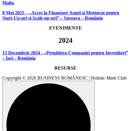
Malta
8 Mai 2025 – „Acces la Finanțare Angel si Mentorat pentru
Start-Up-uri si Scale-up-uri” – Suceava – România
EVENIMENTE
2024
13 Decembrie 2024 - „Pregătirea Companiei pentru Investitori”
– Iași – România
RESURSE
Copyright © 2026 BUSINESS ROMÂNESC | Holistic Mark Club