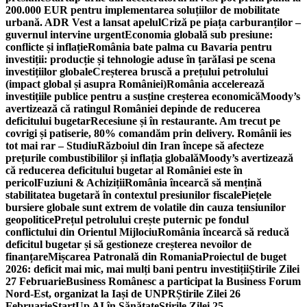
200.000 EUR pentru implementarea soluțiilor de mobilitate
urbană. ADR Vest a lansat apelul
Criză pe piața carburanților –
guvernul intervine urgent
Economia globală sub presiune:
conflicte și inflație
România bate palma cu Bavaria pentru
investiții: producție și tehnologie aduse în țară
Iasi pe scena
investițiilor globale
Creșterea bruscă a prețului petrolului
(impact global și asupra României)
România accelerează
investițiile publice pentru a susține creșterea economică
Moody’s
avertizează că ratingul României depinde de reducerea
deficitului bugetar
Recesiune și în restaurante. Am trecut pe
covrigi și patiserie, 80% comandăm prin delivery. Românii ies
tot mai rar – Studiu
Războiul din Iran începe să afecteze
prețurile combustibililor și inflația globală
Moody’s avertizează
că reducerea deficitului bugetar al României este în
pericol
Fuziuni & Achiziții
România încearcă să mențină
stabilitatea bugetară în contextul presiunilor fiscale
Piețele
bursiere globale sunt extrem de volatile din cauza tensiunilor
geopolitice
Prețul petrolului crește puternic pe fondul
conflictului din Orientul Mijlociu
România încearcă să reducă
deficitul bugetar și să gestioneze creșterea nevoilor de
finanțare
Mișcarea Patronală din Romania
Proiectul de buget
2026: deficit mai mic, mai mulți bani pentru investiții
Știrile Zilei
27 Februarie
Business Românesc a participat la Business Forum
Nord-Est, organizat la Iași de UNPR
Știrile Zilei 26
Februarie
StartUp AI în Sănătate
Știrile Zilei 25