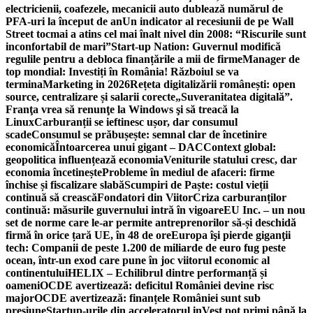
electricienii, coafezele, mecanicii auto dublează numărul de
PFA-uri la început de an
Un indicator al recesiunii de pe Wall
Street tocmai a atins cel mai înalt nivel din 2008: “Riscurile sunt
inconfortabil de mari”
Start-up Nation: Guvernul modifică
regulile pentru a debloca finanțările a mii de firme
Manager de
top mondial: Investiți în România! Războiul se va
termina
Marketing in 2026
Rețeta digitalizării românești: open
source, centralizare și salarii corecte
„Suveranitatea digitală”.
Franţa vrea să renunţe la Windows şi să treacă la
Linux
Carburanții se ieftinesc ușor, dar consumul
scade
Consumul se prăbușește: semnal clar de încetinire
economică
Întoarcerea unui gigant – DAC
Context global:
geopolitica influențează economia
Veniturile statului cresc, dar
economia încetinește
Probleme în mediul de afaceri: firme
închise și fiscalizare slabă
Scumpiri de Paște: costul vieții
continuă să crească
Fondatori din Viitor
Criza carburanților
continuă: măsurile guvernului intră în vigoare
EU Inc. – un nou
set de norme care le-ar permite antreprenorilor să-și deschidă
firmă în orice țară UE, în 48 de ore
Europa îşi pierde giganţii
tech: Companii de peste 1.200 de miliarde de euro fug peste
ocean, într-un exod care pune în joc viitorul economic al
continentului
HELIX – Echilibrul dintre performanță și
oameni
OCDE avertizează: deficitul României devine risc
major
OCDE avertizează: finanțele României sunt sub
presiune
Startup-urile din acceleratorul inVest pot primi până la