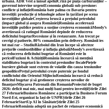
urbană. ADR Vest a lansat apelul
Criză pe piața carburanților –
guvernul intervine urgent
Economia globală sub presiune:
conflicte și inflație
România bate palma cu Bavaria pentru
investiții: producție și tehnologie aduse în țară
Iasi pe scena
investițiilor globale
Creșterea bruscă a prețului petrolului
(impact global și asupra României)
România accelerează
investițiile publice pentru a susține creșterea economică
Moody’s
avertizează că ratingul României depinde de reducerea
deficitului bugetar
Recesiune și în restaurante. Am trecut pe
covrigi și patiserie, 80% comandăm prin delivery. Românii ies
tot mai rar – Studiu
Războiul din Iran începe să afecteze
prețurile combustibililor și inflația globală
Moody’s avertizează
că reducerea deficitului bugetar al României este în
pericol
Fuziuni & Achiziții
România încearcă să mențină
stabilitatea bugetară în contextul presiunilor fiscale
Piețele
bursiere globale sunt extrem de volatile din cauza tensiunilor
geopolitice
Prețul petrolului crește puternic pe fondul
conflictului din Orientul Mijlociu
România încearcă să reducă
deficitul bugetar și să gestioneze creșterea nevoilor de
finanțare
Mișcarea Patronală din Romania
Proiectul de buget
2026: deficit mai mic, mai mulți bani pentru investiții
Știrile Zilei
27 Februarie
Business Românesc a participat la Business Forum
Nord-Est, organizat la Iași de UNPR
Știrile Zilei 26
Februarie
StartUp AI în Sănătate
Știrile Zilei 25
Februarie
România adoptă un pachet de relansare economică