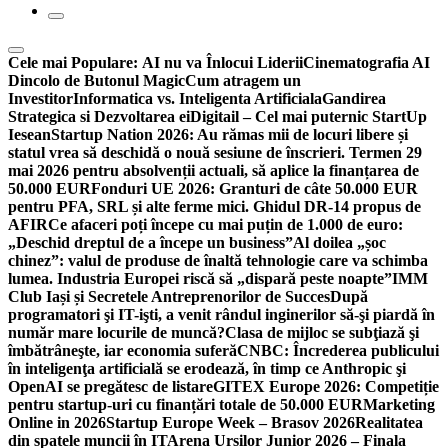
Cele mai Populare:
AI nu va Înlocui Liderii
Cinematografia AI
Dincolo de Butonul Magic
Cum atragem un
Investitor
Informatica vs. Inteligenta Artificiala
Gandirea
Strategica si Dezvoltarea ei
Digitail – Cel mai puternic StartUp
Iesean
Startup Nation 2026: Au rămas mii de locuri libere și
statul vrea să deschidă o nouă sesiune de înscrieri. Termen 29
mai 2026 pentru absolvenții actuali, să aplice la finanțarea de
50.000 EUR
Fonduri UE 2026: Granturi de câte 50.000 EUR
pentru PFA, SRL și alte ferme mici. Ghidul DR-14 propus de
AFIR
Ce afaceri poți începe cu mai puțin de 1.000 de euro:
„Deschid dreptul de a începe un business”
Al doilea „șoc
chinez”: valul de produse de înaltă tehnologie care va schimba
lumea. Industria Europei riscă să „dispară peste noapte”
IMM
Club Iași și Secretele Antreprenorilor de Succes
După
programatori şi IT-işti, a venit rândul inginerilor să-şi piardă în
număr mare locurile de muncă?
Clasa de mijloc se subţiază şi
îmbătrâneşte, iar economia suferă
CNBC: Încrederea publicului
în inteligenţa artificială se erodează, în timp ce Anthropic şi
OpenAI se pregătesc de listare
GITEX Europe 2026: Competiție
pentru startup-uri cu finanțări totale de 50.000 EUR
Marketing
Online in 2026
Startup Europe Week – Brasov 2026
Realitatea
din spatele muncii în IT
Arena Ursilor Junior 2026 – Finala