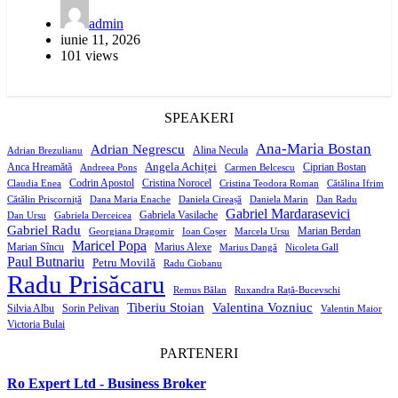
admin
iunie 11, 2026
101 views
SPEAKERI
Ana-Maria Bostan
Adrian Negrescu
Alina Necula
Adrian Brezulianu
Angela Achiței
Anca Hreamătă
Ciprian Bostan
Andreea Pons
Carmen Belcescu
Codrin Apostol
Cristina Norocel
Claudia Enea
Cristina Teodora Roman
Cătălina Ifrim
Cătălin Priscorniță
Dana Maria Enache
Daniela Cireașă
Daniela Marin
Dan Radu
Gabriel Mardarasevici
Gabriela Vasilache
Dan Ursu
Gabriela Derceicea
Gabriel Radu
Marian Berdan
Georgiana Dragomir
Ioan Coșer
Marcela Ursu
Maricel Popa
Marian Sîncu
Marius Alexe
Marius Dangă
Nicoleta Gall
Paul Butnariu
Petru Movilă
Radu Ciobanu
Radu Prisăcaru
Remus Bălan
Ruxandra Rață-Bucevschi
Tiberiu Stoian
Valentina Vozniuc
Silvia Albu
Sorin Pelivan
Valentin Maior
Victoria Bulai
PARTENERI
Ro Expert Ltd - Business Broker