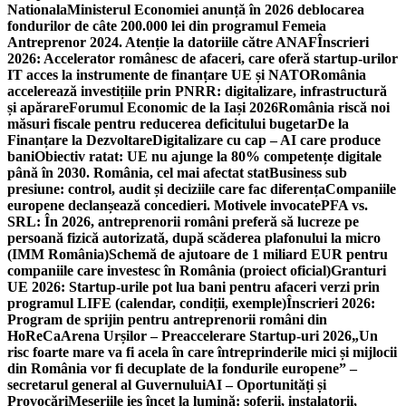
Nationala
Ministerul Economiei anunță în 2026 deblocarea
fondurilor de câte 200.000 lei din programul Femeia
Antreprenor 2024. Atenție la datoriile către ANAF
Înscrieri
2026: Accelerator românesc de afaceri, care oferă startup-urilor
IT acces la instrumente de finanțare UE și NATO
România
accelerează investițiile prin PNRR: digitalizare, infrastructură
și apărare
Forumul Economic de la Iași 2026
România riscă noi
măsuri fiscale pentru reducerea deficitului bugetar
De la
Finanțare la Dezvoltare
Digitalizare cu cap – AI care produce
bani
Obiectiv ratat: UE nu ajunge la 80% competențe digitale
până în 2030. România, cel mai afectat stat
Business sub
presiune: control, audit și deciziile care fac diferența
Companiile
europene declanșează concedieri. Motivele invocate
PFA vs.
SRL: În 2026, antreprenorii români preferă să lucreze pe
persoană fizică autorizată, după scăderea plafonului la micro
(IMM România)
Schemă de ajutoare de 1 miliard EUR pentru
companiile care investesc în România (proiect oficial)
Granturi
UE 2026: Startup-urile pot lua bani pentru afaceri verzi prin
programul LIFE (calendar, condiții, exemple)
Înscrieri 2026:
Program de sprijin pentru antreprenorii români din
HoReCa
Arena Urșilor – Preaccelerare Startup-uri 2026
„Un
risc foarte mare va fi acela în care întreprinderile mici și mijlocii
din România vor fi decuplate de la fondurile europene” –
secretarul general al Guvernului
AI – Oportunități și
Provocări
Meseriile ies încet la lumină: şoferii, instalatorii,