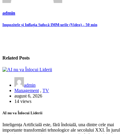
admin
Navigare
Impozitele și Inflația Sufocă IMM-urile (Video) – 50 min
în
articole
Related Posts
admin
Management
,
TV
august 6, 2026
14 views
AI nu va Înlocui Liderii
Inteligența Artificială este, fără îndoială, una dintre cele mai
importante transformări tehnologice ale secolului XXI. În jurul