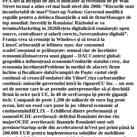
PFA-uri la început de an
Un indicator al recesiunii de pe Wall
Street tocmai a atins cel mai înalt nivel din 2008: “Riscurile sunt
inconfortabil de mari”
Start-up Nation: Guvernul modifică
regulile pentru a debloca finanțările a mii de firme
Manager de
top mondial: Investiți în România! Războiul se va
termina
Marketing in 2026
Rețeta digitalizării românești: open
source, centralizare și salarii corecte
„Suveranitatea digitală”.
Franţa vrea să renunţe la Windows şi să treacă la
Linux
Carburanții se ieftinesc ușor, dar consumul
scade
Consumul se prăbușește: semnal clar de încetinire
economică
Întoarcerea unui gigant – DAC
Context global:
geopolitica influențează economia
Veniturile statului cresc, dar
economia încetinește
Probleme în mediul de afaceri: firme
închise și fiscalizare slabă
Scumpiri de Paște: costul vieții
continuă să crească
Fondatori din Viitor
Criza carburanților
continuă: măsurile guvernului intră în vigoare
EU Inc. – un nou
set de norme care le-ar permite antreprenorilor să-și deschidă
firmă în orice țară UE, în 48 de ore
Europa îşi pierde giganţii
tech: Companii de peste 1.200 de miliarde de euro fug peste
ocean, într-un exod care pune în joc viitorul economic al
continentului
HELIX – Echilibrul dintre performanță și
oameni
OCDE avertizează: deficitul României devine risc
major
OCDE avertizează: finanțele României sunt sub
presiune
Startup-urile din acceleratorul inVest pot primi până la
200.000 EUR pentru implementarea soluțiilor de mobilitate