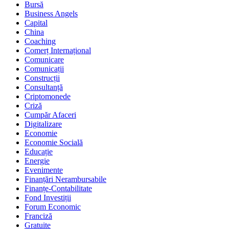
Bursă
Business Angels
Capital
China
Coaching
Comerț Internațional
Comunicare
Comunicații
Construcții
Consultanță
Criptomonede
Criză
Cumpăr Afaceri
Digitalizare
Economie
Economie Socială
Educație
Energie
Evenimente
Finanțări Nerambursabile
Finanțe-Contabilitate
Fond Investiții
Forum Economic
Franciză
Gratuite