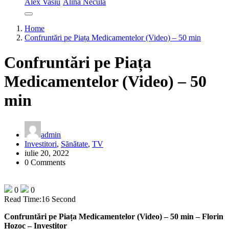
Alex Vasiu
Alina Necula
Home
Confruntări pe Piața Medicamentelor (Video) – 50 min
Confruntări pe Piața
Medicamentelor (Video) – 50
min
admin
Investitori
,
Sănătate
,
TV
iulie 20, 2022
0 Comments
0
0
Read Time:
16 Second
Confruntări pe Piața Medicamentelor (Video) – 50 min – Florin
Hozoc – Investitor