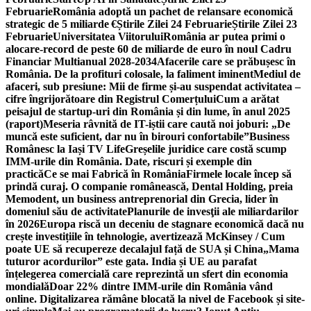
Februarie
România adoptă un pachet de relansare economică
strategic de 5 miliarde €
Știrile Zilei 24 Februarie
Știrile Zilei 23
Februarie
Universitatea Viitorului
România ar putea primi o
alocare-record de peste 60 de miliarde de euro în noul Cadru
Financiar Multianual 2028-2034
Afacerile care se prăbușesc în
România. De la profituri colosale, la faliment iminent
Mediul de
afaceri, sub presiune: Mii de firme și-au suspendat activitatea –
cifre îngrijorătoare din Registrul Comerțului
Cum a arătat
peisajul de startup-uri din România și din lume, în anul 2025
(raport)
Meseria râvnită de IT-iștii care caută noi joburi: „De
muncă este suficient, dar nu în birouri confortabile”
Business
Românesc la Iași TV Life
Greșelile juridice care costă scump
IMM-urile din România. Date, riscuri și exemple din
practică
Ce se mai Fabrică în România
Firmele locale încep să
prindă curaj. O companie românească, Dental Holding, preia
Memodent, un business antreprenorial din Grecia, lider în
domeniul său de activitate
Planurile de invesţii ale miliardarilor
în 2026
Europa riscă un deceniu de stagnare economică dacă nu
crește investițiile în tehnologie, avertizează McKinsey / Cum
poate UE să recupereze decalajul față de SUA și China
„Mama
tuturor acordurilor” este gata. India și UE au parafat
înțelegerea comercială care reprezintă un sfert din economia
mondială
Doar 22% dintre IMM-urile din România vând
online. Digitalizarea rămâne blocată la nivel de Facebook și site-