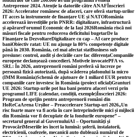
fondurilor de câte 200.000 lei din programul Femeia
Antreprenor 2024. Atenție la datoriile către ANAF
Înscrieri
2026: Accelerator românesc de afaceri, care oferă startup-urilor
IT acces la instrumente de finanțare UE și NATO
România
accelerează investițiile prin PNRR: digitalizare, infrastructură
și apărare
Forumul Economic de la Iași 2026
România riscă noi
măsuri fiscale pentru reducerea deficitului bugetar
De la
Finanțare la Dezvoltare
Digitalizare cu cap – AI care produce
bani
Obiectiv ratat: UE nu ajunge la 80% competențe digitale
până în 2030. România, cel mai afectat stat
Business sub
presiune: control, audit și deciziile care fac diferența
Companiile
europene declanșează concedieri. Motivele invocate
PFA vs.
SRL: În 2026, antreprenorii români preferă să lucreze pe
persoană fizică autorizată, după scăderea plafonului la micro
(IMM România)
Schemă de ajutoare de 1 miliard EUR pentru
companiile care investesc în România (proiect oficial)
Granturi
UE 2026: Startup-urile pot lua bani pentru afaceri verzi prin
programul LIFE (calendar, condiții, exemple)
Înscrieri 2026:
Program de sprijin pentru antreprenorii români din
HoReCa
Arena Urșilor – Preaccelerare Startup-uri 2026
„Un
risc foarte mare va fi acela în care întreprinderile mici și mijlocii
din România vor fi decuplate de la fondurile europene” –
secretarul general al Guvernului
AI – Oportunități și
Provocări
Meseriile ies încet la lumină: şoferii, instalatorii,
electricienii, coafezele, mecanicii auto dublează numărul de