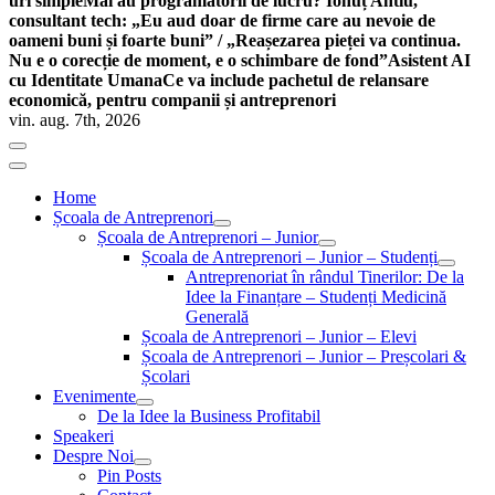
uri simple
Mai au programatorii de lucru? Ionuț Antiu,
consultant tech: „Eu aud doar de firme care au nevoie de
oameni buni și foarte buni” / „Reașezarea pieței va continua.
Nu e o corecție de moment, e o schimbare de fond”
Asistent AI
cu Identitate Umana
Ce va include pachetul de relansare
economică, pentru companii și antreprenori
vin. aug. 7th, 2026
Home
Școala de Antreprenori
Școala de Antreprenori – Junior
Școala de Antreprenori – Junior – Studenți
Antreprenoriat în rândul Tinerilor: De la
Idee la Finanțare – Studenți Medicină
Generală
Școala de Antreprenori – Junior – Elevi
Școala de Antreprenori – Junior – Preșcolari &
Școlari
Evenimente
De la Idee la Business Profitabil
Speakeri
Despre Noi
Pin Posts