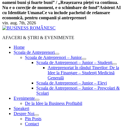
oameni buni și foarte buni” / „Reașezarea pieței va continua.
Nu e o corecție de moment, e o schimbare de fond”
Asistent AI
cu Identitate Umana
Ce va include pachetul de relansare
economică, pentru companii și antreprenori
vin. aug. 7th, 2026
AFACERI & ȘTIRI & EVENIMENTE
Home
Școala de Antreprenori
Școala de Antreprenori – Junior
Școala de Antreprenori – Junior – Studenți
Antreprenoriat în rândul Tinerilor: De la
Idee la Finanțare – Studenți Medicină
Generală
Școala de Antreprenori – Junior – Elevi
Școala de Antreprenori – Junior – Preșcolari &
Școlari
Evenimente
De la Idee la Business Profitabil
Speakeri
Despre Noi
Pin Posts
Contact