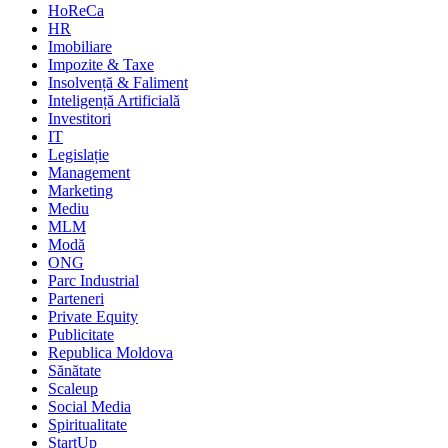
HoReCa
HR
Imobiliare
Impozite & Taxe
Insolvență & Faliment
Inteligență Artificială
Investitori
IT
Legislație
Management
Marketing
Mediu
MLM
Modă
ONG
Parc Industrial
Parteneri
Private Equity
Publicitate
Republica Moldova
Sănătate
Scaleup
Social Media
Spiritualitate
StartUp