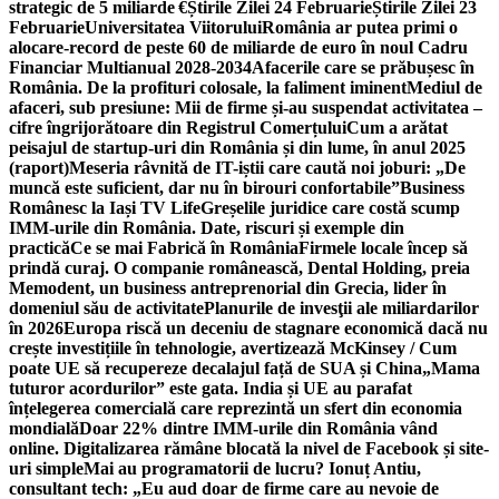
strategic de 5 miliarde €
Știrile Zilei 24 Februarie
Știrile Zilei 23
Februarie
Universitatea Viitorului
România ar putea primi o
alocare-record de peste 60 de miliarde de euro în noul Cadru
Financiar Multianual 2028-2034
Afacerile care se prăbușesc în
România. De la profituri colosale, la faliment iminent
Mediul de
afaceri, sub presiune: Mii de firme și-au suspendat activitatea –
cifre îngrijorătoare din Registrul Comerțului
Cum a arătat
peisajul de startup-uri din România și din lume, în anul 2025
(raport)
Meseria râvnită de IT-iștii care caută noi joburi: „De
muncă este suficient, dar nu în birouri confortabile”
Business
Românesc la Iași TV Life
Greșelile juridice care costă scump
IMM-urile din România. Date, riscuri și exemple din
practică
Ce se mai Fabrică în România
Firmele locale încep să
prindă curaj. O companie românească, Dental Holding, preia
Memodent, un business antreprenorial din Grecia, lider în
domeniul său de activitate
Planurile de invesţii ale miliardarilor
în 2026
Europa riscă un deceniu de stagnare economică dacă nu
crește investițiile în tehnologie, avertizează McKinsey / Cum
poate UE să recupereze decalajul față de SUA și China
„Mama
tuturor acordurilor” este gata. India și UE au parafat
înțelegerea comercială care reprezintă un sfert din economia
mondială
Doar 22% dintre IMM-urile din România vând
online. Digitalizarea rămâne blocată la nivel de Facebook și site-
uri simple
Mai au programatorii de lucru? Ionuț Antiu,
consultant tech: „Eu aud doar de firme care au nevoie de