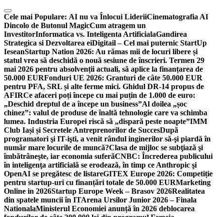
Skip
to
Cele mai Populare:
AI nu va Înlocui Liderii
Cinematografia AI
content
Dincolo de Butonul Magic
Cum atragem un
Investitor
Informatica vs. Inteligenta Artificiala
Gandirea
Strategica si Dezvoltarea ei
Digitail – Cel mai puternic StartUp
Iesean
Startup Nation 2026: Au rămas mii de locuri libere și
statul vrea să deschidă o nouă sesiune de înscrieri. Termen 29
mai 2026 pentru absolvenții actuali, să aplice la finanțarea de
50.000 EUR
Fonduri UE 2026: Granturi de câte 50.000 EUR
pentru PFA, SRL și alte ferme mici. Ghidul DR-14 propus de
AFIR
Ce afaceri poți începe cu mai puțin de 1.000 de euro:
„Deschid dreptul de a începe un business”
Al doilea „șoc
chinez”: valul de produse de înaltă tehnologie care va schimba
lumea. Industria Europei riscă să „dispară peste noapte”
IMM
Club Iași și Secretele Antreprenorilor de Succes
După
programatori şi IT-işti, a venit rândul inginerilor să-şi piardă în
număr mare locurile de muncă?
Clasa de mijloc se subţiază şi
îmbătrâneşte, iar economia suferă
CNBC: Încrederea publicului
în inteligenţa artificială se erodează, în timp ce Anthropic şi
OpenAI se pregătesc de listare
GITEX Europe 2026: Competiție
pentru startup-uri cu finanțări totale de 50.000 EUR
Marketing
Online in 2026
Startup Europe Week – Brasov 2026
Realitatea
din spatele muncii în IT
Arena Ursilor Junior 2026 – Finala
Nationala
Ministerul Economiei anunță în 2026 deblocarea