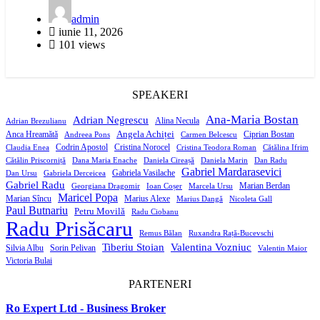
admin
iunie 11, 2026
101 views
SPEAKERI
Ana-Maria Bostan
Adrian Negrescu
Alina Necula
Adrian Brezulianu
Angela Achiței
Anca Hreamătă
Ciprian Bostan
Andreea Pons
Carmen Belcescu
Codrin Apostol
Cristina Norocel
Claudia Enea
Cristina Teodora Roman
Cătălina Ifrim
Cătălin Priscorniță
Dana Maria Enache
Daniela Cireașă
Daniela Marin
Dan Radu
Gabriel Mardarasevici
Gabriela Vasilache
Dan Ursu
Gabriela Derceicea
Gabriel Radu
Marian Berdan
Georgiana Dragomir
Ioan Coșer
Marcela Ursu
Maricel Popa
Marian Sîncu
Marius Alexe
Marius Dangă
Nicoleta Gall
Paul Butnariu
Petru Movilă
Radu Ciobanu
Radu Prisăcaru
Remus Bălan
Ruxandra Rață-Bucevschi
Tiberiu Stoian
Valentina Vozniuc
Silvia Albu
Sorin Pelivan
Valentin Maior
Victoria Bulai
PARTENERI
Ro Expert Ltd - Business Broker