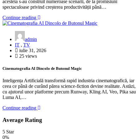
acesteia s-au construit numeroase scenarii, de la promisiuni
spectaculoase privind creșterea productivității până…
Continue reading
admin
IT
,
TV
iulie 31, 2026
25 views
Cinematografia AI Dincolo de Butonul Magic
Inteligența Artificială transformă rapid industria cinematografică, iar
ceea ce până de curând părea science-fiction devine realitate. Astăzi,
cu ajutorul unor platforme precum Runway, Kling AI, Veo, Pika sau
Luma AI,…
Continue reading
Average Rating
5 Star
0%