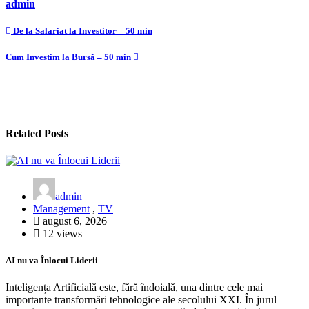
admin
Navigare
De la Salariat la Investitor – 50 min
în
Cum Investim la Bursă – 50 min
articole
Related Posts
admin
Management
,
TV
august 6, 2026
12 views
AI nu va Înlocui Liderii
Inteligența Artificială este, fără îndoială, una dintre cele mai
importante transformări tehnologice ale secolului XXI. În jurul