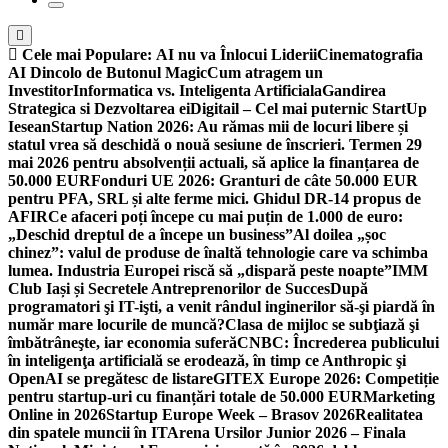
Cele mai Populare:
AI nu va Înlocui Liderii
Cinematografia
AI Dincolo de Butonul Magic
Cum atragem un
Investitor
Informatica vs. Inteligenta Artificiala
Gandirea
Strategica si Dezvoltarea ei
Digitail – Cel mai puternic StartUp
Iesean
Startup Nation 2026: Au rămas mii de locuri libere și
statul vrea să deschidă o nouă sesiune de înscrieri. Termen 29
mai 2026 pentru absolvenții actuali, să aplice la finanțarea de
50.000 EUR
Fonduri UE 2026: Granturi de câte 50.000 EUR
pentru PFA, SRL și alte ferme mici. Ghidul DR-14 propus de
AFIR
Ce afaceri poți începe cu mai puțin de 1.000 de euro:
„Deschid dreptul de a începe un business”
Al doilea „șoc
chinez”: valul de produse de înaltă tehnologie care va schimba
lumea. Industria Europei riscă să „dispară peste noapte”
IMM
Club Iași și Secretele Antreprenorilor de Succes
După
programatori şi IT-işti, a venit rândul inginerilor să-şi piardă în
număr mare locurile de muncă?
Clasa de mijloc se subţiază şi
îmbătrâneşte, iar economia suferă
CNBC: Încrederea publicului
în inteligenţa artificială se erodează, în timp ce Anthropic şi
OpenAI se pregătesc de listare
GITEX Europe 2026: Competiție
pentru startup-uri cu finanțări totale de 50.000 EUR
Marketing
Online in 2026
Startup Europe Week – Brasov 2026
Realitatea
din spatele muncii în IT
Arena Ursilor Junior 2026 – Finala