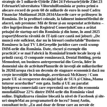
strategic de 5 miliarde €
Știrile Zilei 24 Februarie
Știrile Zilei 23
Februarie
Universitatea Viitorului
România ar putea primi o
alocare-record de peste 60 de miliarde de euro în noul Cadru
Financiar Multianual 2028-2034
Afacerile care se prăbușesc în
România. De la profituri colosale, la faliment iminent
Mediul de
afaceri, sub presiune: Mii de firme și-au suspendat activitatea –
cifre îngrijorătoare din Registrul Comerțului
Cum a arătat
peisajul de startup-uri din România și din lume, în anul 2025
(raport)
Meseria râvnită de IT-iștii care caută noi joburi: „De
muncă este suficient, dar nu în birouri confortabile”
Business
Românesc la Iași TV Life
Greșelile juridice care costă scump
IMM-urile din România. Date, riscuri și exemple din
practică
Ce se mai Fabrică în România
Firmele locale încep să
prindă curaj. O companie românească, Dental Holding, preia
Memodent, un business antreprenorial din Grecia, lider în
domeniul său de activitate
Planurile de invesţii ale miliardarilor
în 2026
Europa riscă un deceniu de stagnare economică dacă nu
crește investițiile în tehnologie, avertizează McKinsey / Cum
poate UE să recupereze decalajul față de SUA și China
„Mama
tuturor acordurilor” este gata. India și UE au parafat
înțelegerea comercială care reprezintă un sfert din economia
mondială
Doar 22% dintre IMM-urile din România vând
online. Digitalizarea rămâne blocată la nivel de Facebook și site-
uri simple
Mai au programatorii de lucru? Ionuț Antiu,
consultant tech: „Eu aud doar de firme care au nevoie de