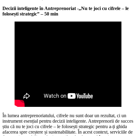
Decizii inteligente în Antreprenoriat -„Nu te joci cu cifrele – le
folosești strategic” – 50 min
În lumea antreprenoriatului, cifrele nu sunt doar un rezultat, ci un
instrument esențial pentru decizii inteligente. Antreprenorii de succes
știu că nu te joci cu cifrele – le folosești strategic pentru a-ți ghida
afacerea spre creștere și sustenabilitate. În acest context, serviciile de