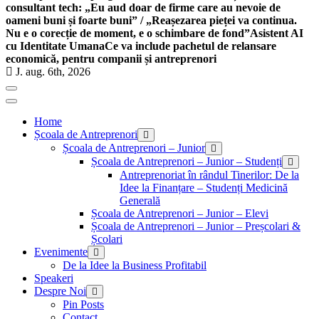
consultant tech: „Eu aud doar de firme care au nevoie de
oameni buni și foarte buni” / „Reașezarea pieței va continua.
Nu e o corecție de moment, e o schimbare de fond”
Asistent AI
cu Identitate Umana
Ce va include pachetul de relansare
economică, pentru companii și antreprenori
J. aug. 6th, 2026
Home
Școala de Antreprenori
Școala de Antreprenori – Junior
Școala de Antreprenori – Junior – Studenți
Antreprenoriat în rândul Tinerilor: De la
Idee la Finanțare – Studenți Medicină
Generală
Școala de Antreprenori – Junior – Elevi
Școala de Antreprenori – Junior – Preșcolari &
Școlari
Evenimente
De la Idee la Business Profitabil
Speakeri
Despre Noi
Pin Posts
Contact