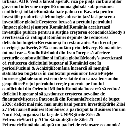
urbană. ADR Vest a lansat apelul
Criză pe piața carburanților –
guvernul intervine urgent
Economia globală sub presiune:
conflicte și inflație
România bate palma cu Bavaria pentru
investiții: producție și tehnologie aduse în țară
Iasi pe scena
investițiilor globale
Creșterea bruscă a prețului petrolului
(impact global și asupra României)
România accelerează
investițiile publice pentru a susține creșterea economică
Moody’s
avertizează că ratingul României depinde de reducerea
deficitului bugetar
Recesiune și în restaurante. Am trecut pe
covrigi și patiserie, 80% comandăm prin delivery. Românii ies
tot mai rar – Studiu
Războiul din Iran începe să afecteze
prețurile combustibililor și inflația globală
Moody’s avertizează
că reducerea deficitului bugetar al României este în
pericol
Fuziuni & Achiziții
România încearcă să mențină
stabilitatea bugetară în contextul presiunilor fiscale
Piețele
bursiere globale sunt extrem de volatile din cauza tensiunilor
geopolitice
Prețul petrolului crește puternic pe fondul
conflictului din Orientul Mijlociu
România încearcă să reducă
deficitul bugetar și să gestioneze creșterea nevoilor de
finanțare
Mișcarea Patronală din Romania
Proiectul de buget
2026: deficit mai mic, mai mulți bani pentru investiții
Știrile Zilei
27 Februarie
Business Românesc a participat la Business Forum
Nord-Est, organizat la Iași de UNPR
Știrile Zilei 26
Februarie
StartUp AI în Sănătate
Știrile Zilei 25
Februarie
România adoptă un pachet de relansare economică