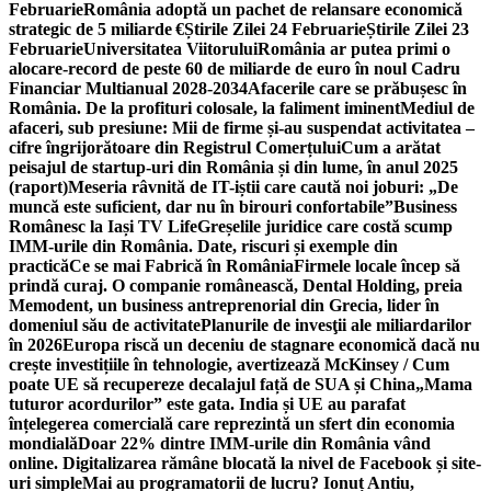
Februarie
România adoptă un pachet de relansare economică
strategic de 5 miliarde €
Știrile Zilei 24 Februarie
Știrile Zilei 23
Februarie
Universitatea Viitorului
România ar putea primi o
alocare-record de peste 60 de miliarde de euro în noul Cadru
Financiar Multianual 2028-2034
Afacerile care se prăbușesc în
România. De la profituri colosale, la faliment iminent
Mediul de
afaceri, sub presiune: Mii de firme și-au suspendat activitatea –
cifre îngrijorătoare din Registrul Comerțului
Cum a arătat
peisajul de startup-uri din România și din lume, în anul 2025
(raport)
Meseria râvnită de IT-iștii care caută noi joburi: „De
muncă este suficient, dar nu în birouri confortabile”
Business
Românesc la Iași TV Life
Greșelile juridice care costă scump
IMM-urile din România. Date, riscuri și exemple din
practică
Ce se mai Fabrică în România
Firmele locale încep să
prindă curaj. O companie românească, Dental Holding, preia
Memodent, un business antreprenorial din Grecia, lider în
domeniul său de activitate
Planurile de invesţii ale miliardarilor
în 2026
Europa riscă un deceniu de stagnare economică dacă nu
crește investițiile în tehnologie, avertizează McKinsey / Cum
poate UE să recupereze decalajul față de SUA și China
„Mama
tuturor acordurilor” este gata. India și UE au parafat
înțelegerea comercială care reprezintă un sfert din economia
mondială
Doar 22% dintre IMM-urile din România vând
online. Digitalizarea rămâne blocată la nivel de Facebook și site-
uri simple
Mai au programatorii de lucru? Ionuț Antiu,