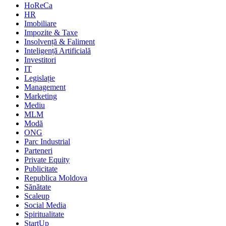
HoReCa
HR
Imobiliare
Impozite & Taxe
Insolvență & Faliment
Inteligență Artificială
Investitori
IT
Legislație
Management
Marketing
Mediu
MLM
Modă
ONG
Parc Industrial
Parteneri
Private Equity
Publicitate
Republica Moldova
Sănătate
Scaleup
Social Media
Spiritualitate
StartUp