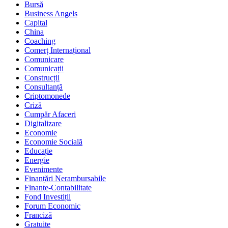
Bursă
Business Angels
Capital
China
Coaching
Comerț Internațional
Comunicare
Comunicații
Construcții
Consultanță
Criptomonede
Criză
Cumpăr Afaceri
Digitalizare
Economie
Economie Socială
Educație
Energie
Evenimente
Finanțări Nerambursabile
Finanțe-Contabilitate
Fond Investiții
Forum Economic
Franciză
Gratuite