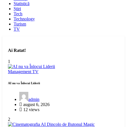
Statistică
Știri
Tech
Technology
Turism
TV
Ai Ratat!
1
Management
TV
AI nu va Înlocui Liderii
admin
august 6, 2026
12 views
2