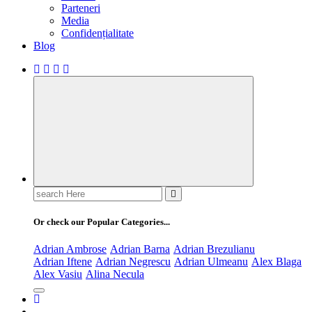
Parteneri
Media
Confidențialitate
Blog
Search
for:
Or check our Popular Categories...
Adrian Ambrose
Adrian Barna
Adrian Brezulianu
Adrian Iftene
Adrian Negrescu
Adrian Ulmeanu
Alex Blaga
Alex Vasiu
Alina Necula