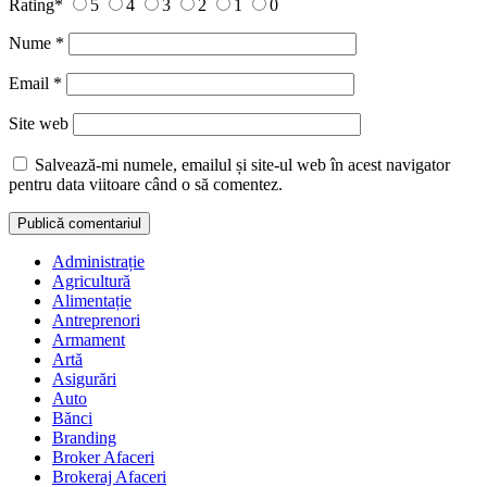
Rating
*
5
4
3
2
1
0
Nume
*
Email
*
Site web
Salvează-mi numele, emailul și site-ul web în acest navigator
pentru data viitoare când o să comentez.
Administrație
Agricultură
Alimentație
Antreprenori
Armament
Artă
Asigurări
Auto
Bănci
Branding
Broker Afaceri
Brokeraj Afaceri