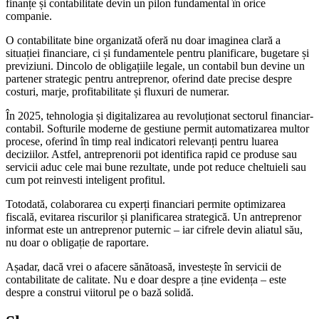
finanțe și contabilitate devin un pilon fundamental în orice
companie.
O contabilitate bine organizată oferă nu doar imaginea clară a
situației financiare, ci și fundamentele pentru planificare, bugetare și
previziuni. Dincolo de obligațiile legale, un contabil bun devine un
partener strategic pentru antreprenor, oferind date precise despre
costuri, marje, profitabilitate și fluxuri de numerar.
În 2025, tehnologia și digitalizarea au revoluționat sectorul financiar-
contabil. Softurile moderne de gestiune permit automatizarea multor
procese, oferind în timp real indicatori relevanți pentru luarea
deciziilor. Astfel, antreprenorii pot identifica rapid ce produse sau
servicii aduc cele mai bune rezultate, unde pot reduce cheltuieli sau
cum pot reinvesti inteligent profitul.
Totodată, colaborarea cu experți financiari permite optimizarea
fiscală, evitarea riscurilor și planificarea strategică. Un antreprenor
informat este un antreprenor puternic – iar cifrele devin aliatul său,
nu doar o obligație de raportare.
Așadar, dacă vrei o afacere sănătoasă, investește în servicii de
contabilitate de calitate. Nu e doar despre a ține evidența – este
despre a construi viitorul pe o bază solidă.