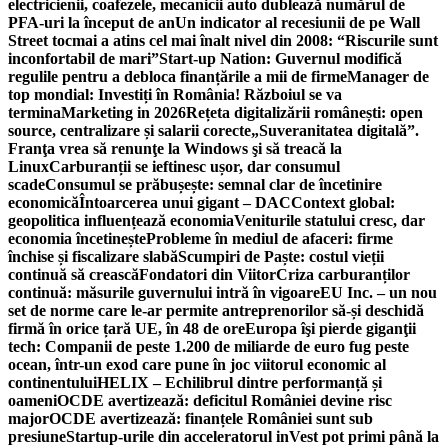
electricienii, coafezele, mecanicii auto dublează numărul de
PFA-uri la început de an
Un indicator al recesiunii de pe Wall
Street tocmai a atins cel mai înalt nivel din 2008: “Riscurile sunt
inconfortabil de mari”
Start-up Nation: Guvernul modifică
regulile pentru a debloca finanțările a mii de firme
Manager de
top mondial: Investiți în România! Războiul se va
termina
Marketing in 2026
Rețeta digitalizării românești: open
source, centralizare și salarii corecte
„Suveranitatea digitală”.
Franţa vrea să renunţe la Windows şi să treacă la
Linux
Carburanții se ieftinesc ușor, dar consumul
scade
Consumul se prăbușește: semnal clar de încetinire
economică
Întoarcerea unui gigant – DAC
Context global:
geopolitica influențează economia
Veniturile statului cresc, dar
economia încetinește
Probleme în mediul de afaceri: firme
închise și fiscalizare slabă
Scumpiri de Paște: costul vieții
continuă să crească
Fondatori din Viitor
Criza carburanților
continuă: măsurile guvernului intră în vigoare
EU Inc. – un nou
set de norme care le-ar permite antreprenorilor să-și deschidă
firmă în orice țară UE, în 48 de ore
Europa îşi pierde giganţii
tech: Companii de peste 1.200 de miliarde de euro fug peste
ocean, într-un exod care pune în joc viitorul economic al
continentului
HELIX – Echilibrul dintre performanță și
oameni
OCDE avertizează: deficitul României devine risc
major
OCDE avertizează: finanțele României sunt sub
presiune
Startup-urile din acceleratorul inVest pot primi până la