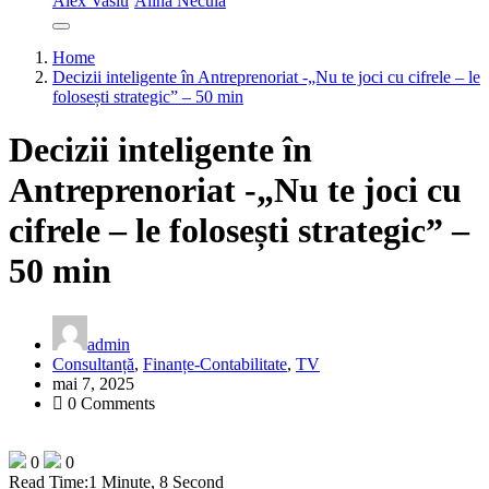
Alex Vasiu
Alina Necula
Home
Decizii inteligente în Antreprenoriat -„Nu te joci cu cifrele – le
folosești strategic” – 50 min
Decizii inteligente în
Antreprenoriat -„Nu te joci cu
cifrele – le folosești strategic” –
50 min
admin
Consultanță
,
Finanțe-Contabilitate
,
TV
mai 7, 2025
0 Comments
0
0
Read Time:
1 Minute, 8 Second