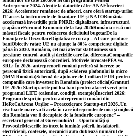
fondurilor de câte 200.000 lei din programul Femeia
Antreprenor 2024. Atenție la datoriile către ANAF
Înscrieri
2026: Accelerator românesc de afaceri, care oferă startup-urilor
IT acces la instrumente de finanțare UE și NATO
România
accelerează investițiile prin PNRR: digitalizare, infrastructură
și apărare
Forumul Economic de la Iași 2026
România riscă noi
măsuri fiscale pentru reducerea deficitului bugetar
De la
Finanțare la Dezvoltare
Digitalizare cu cap – AI care produce
bani
Obiectiv ratat: UE nu ajunge la 80% competențe digitale
până în 2030. România, cel mai afectat stat
Business sub
presiune: control, audit și deciziile care fac diferența
Companiile
europene declanșează concedieri. Motivele invocate
PFA vs.
SRL: În 2026, antreprenorii români preferă să lucreze pe
persoană fizică autorizată, după scăderea plafonului la micro
(IMM România)
Schemă de ajutoare de 1 miliard EUR pentru
companiile care investesc în România (proiect oficial)
Granturi
UE 2026: Startup-urile pot lua bani pentru afaceri verzi prin
programul LIFE (calendar, condiții, exemple)
Înscrieri 2026:
Program de sprijin pentru antreprenorii români din
HoReCa
Arena Urșilor – Preaccelerare Startup-uri 2026
„Un
risc foarte mare va fi acela în care întreprinderile mici și mijlocii
din România vor fi decuplate de la fondurile europene” –
secretarul general al Guvernului
AI – Oportunități și
Provocări
Meseriile ies încet la lumină: şoferii, instalatorii,
electricienii, coafezele, mecanicii auto dublează numărul de