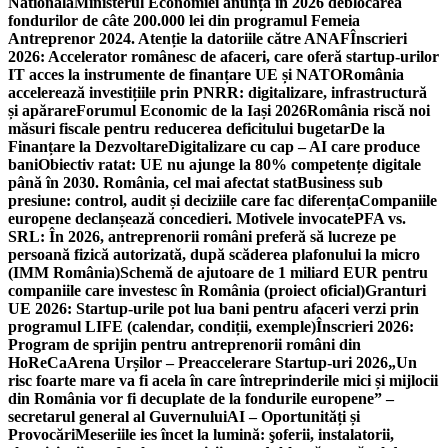
Nationala
Ministerul Economiei anunță în 2026 deblocarea
fondurilor de câte 200.000 lei din programul Femeia
Antreprenor 2024. Atenție la datoriile către ANAF
Înscrieri
2026: Accelerator românesc de afaceri, care oferă startup-urilor
IT acces la instrumente de finanțare UE și NATO
România
accelerează investițiile prin PNRR: digitalizare, infrastructură
și apărare
Forumul Economic de la Iași 2026
România riscă noi
măsuri fiscale pentru reducerea deficitului bugetar
De la
Finanțare la Dezvoltare
Digitalizare cu cap – AI care produce
bani
Obiectiv ratat: UE nu ajunge la 80% competențe digitale
până în 2030. România, cel mai afectat stat
Business sub
presiune: control, audit și deciziile care fac diferența
Companiile
europene declanșează concedieri. Motivele invocate
PFA vs.
SRL: În 2026, antreprenorii români preferă să lucreze pe
persoană fizică autorizată, după scăderea plafonului la micro
(IMM România)
Schemă de ajutoare de 1 miliard EUR pentru
companiile care investesc în România (proiect oficial)
Granturi
UE 2026: Startup-urile pot lua bani pentru afaceri verzi prin
programul LIFE (calendar, condiții, exemple)
Înscrieri 2026:
Program de sprijin pentru antreprenorii români din
HoReCa
Arena Urșilor – Preaccelerare Startup-uri 2026
„Un
risc foarte mare va fi acela în care întreprinderile mici și mijlocii
din România vor fi decuplate de la fondurile europene” –
secretarul general al Guvernului
AI – Oportunități și
Provocări
Meseriile ies încet la lumină: şoferii, instalatorii,