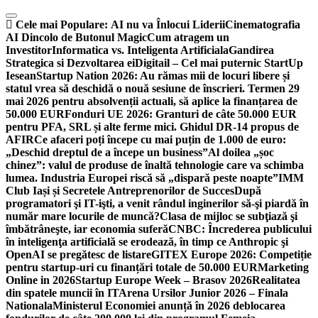
Skip
to
Cele mai Populare:
AI nu va Înlocui Liderii
Cinematografia
content
AI Dincolo de Butonul Magic
Cum atragem un
Investitor
Informatica vs. Inteligenta Artificiala
Gandirea
Strategica si Dezvoltarea ei
Digitail – Cel mai puternic StartUp
Iesean
Startup Nation 2026: Au rămas mii de locuri libere și
statul vrea să deschidă o nouă sesiune de înscrieri. Termen 29
mai 2026 pentru absolvenții actuali, să aplice la finanțarea de
50.000 EUR
Fonduri UE 2026: Granturi de câte 50.000 EUR
pentru PFA, SRL și alte ferme mici. Ghidul DR-14 propus de
AFIR
Ce afaceri poți începe cu mai puțin de 1.000 de euro:
„Deschid dreptul de a începe un business”
Al doilea „șoc
chinez”: valul de produse de înaltă tehnologie care va schimba
lumea. Industria Europei riscă să „dispară peste noapte”
IMM
Club Iași și Secretele Antreprenorilor de Succes
După
programatori şi IT-işti, a venit rândul inginerilor să-şi piardă în
număr mare locurile de muncă?
Clasa de mijloc se subţiază şi
îmbătrâneşte, iar economia suferă
CNBC: Încrederea publicului
în inteligenţa artificială se erodează, în timp ce Anthropic şi
OpenAI se pregătesc de listare
GITEX Europe 2026: Competiție
pentru startup-uri cu finanțări totale de 50.000 EUR
Marketing
Online in 2026
Startup Europe Week – Brasov 2026
Realitatea
din spatele muncii în IT
Arena Ursilor Junior 2026 – Finala
Nationala
Ministerul Economiei anunță în 2026 deblocarea