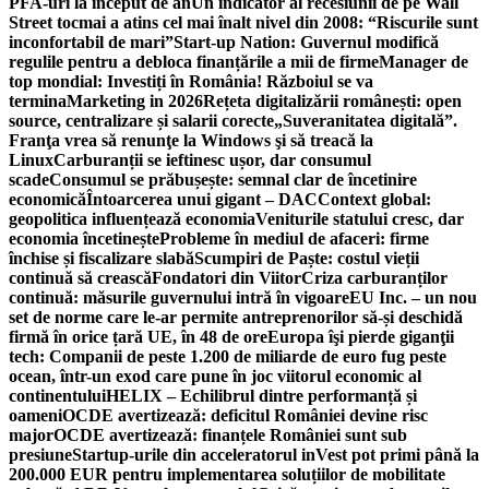
PFA-uri la început de an
Un indicator al recesiunii de pe Wall
Street tocmai a atins cel mai înalt nivel din 2008: “Riscurile sunt
inconfortabil de mari”
Start-up Nation: Guvernul modifică
regulile pentru a debloca finanțările a mii de firme
Manager de
top mondial: Investiți în România! Războiul se va
termina
Marketing in 2026
Rețeta digitalizării românești: open
source, centralizare și salarii corecte
„Suveranitatea digitală”.
Franţa vrea să renunţe la Windows şi să treacă la
Linux
Carburanții se ieftinesc ușor, dar consumul
scade
Consumul se prăbușește: semnal clar de încetinire
economică
Întoarcerea unui gigant – DAC
Context global:
geopolitica influențează economia
Veniturile statului cresc, dar
economia încetinește
Probleme în mediul de afaceri: firme
închise și fiscalizare slabă
Scumpiri de Paște: costul vieții
continuă să crească
Fondatori din Viitor
Criza carburanților
continuă: măsurile guvernului intră în vigoare
EU Inc. – un nou
set de norme care le-ar permite antreprenorilor să-și deschidă
firmă în orice țară UE, în 48 de ore
Europa îşi pierde giganţii
tech: Companii de peste 1.200 de miliarde de euro fug peste
ocean, într-un exod care pune în joc viitorul economic al
continentului
HELIX – Echilibrul dintre performanță și
oameni
OCDE avertizează: deficitul României devine risc
major
OCDE avertizează: finanțele României sunt sub
presiune
Startup-urile din acceleratorul inVest pot primi până la
200.000 EUR pentru implementarea soluțiilor de mobilitate