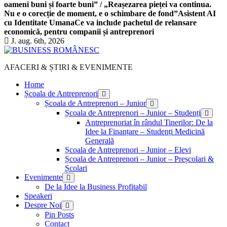
oameni buni și foarte buni” / „Reașezarea pieței va continua.
Nu e o corecție de moment, e o schimbare de fond”
Asistent AI
cu Identitate Umana
Ce va include pachetul de relansare
economică, pentru companii și antreprenori
J. aug. 6th, 2026
AFACERI & ȘTIRI & EVENIMENTE
Home
Școala de Antreprenori
Școala de Antreprenori – Junior
Școala de Antreprenori – Junior – Studenți
Antreprenoriat în rândul Tinerilor: De la
Idee la Finanțare – Studenți Medicină
Generală
Școala de Antreprenori – Junior – Elevi
Școala de Antreprenori – Junior – Preșcolari &
Școlari
Evenimente
De la Idee la Business Profitabil
Speakeri
Despre Noi
Pin Posts
Contact