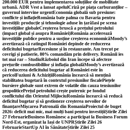
200.000 EUR pentru implementarea soluțiilor de mobilitate
urbană. ADR Vest a lansat apelul
Criză pe piața carburanților –
guvernul intervine urgent
Economia globală sub presiune:
conflicte și inflație
România bate palma cu Bavaria pentru
investiții: producție și tehnologie aduse în țară
Iasi pe scena
investițiilor globale
Creșterea bruscă a prețului petrolului
(impact global și asupra României)
România accelerează
investițiile publice pentru a susține creșterea economică
Moody’s
avertizează că ratingul României depinde de reducerea
deficitului bugetar
Recesiune și în restaurante. Am trecut pe
covrigi și patiserie, 80% comandăm prin delivery. Românii ies
tot mai rar – Studiu
Războiul din Iran începe să afecteze
prețurile combustibililor și inflația globală
Moody’s avertizează
că reducerea deficitului bugetar al României este în
pericol
Fuziuni & Achiziții
România încearcă să mențină
stabilitatea bugetară în contextul presiunilor fiscale
Piețele
bursiere globale sunt extrem de volatile din cauza tensiunilor
geopolitice
Prețul petrolului crește puternic pe fondul
conflictului din Orientul Mijlociu
România încearcă să reducă
deficitul bugetar și să gestioneze creșterea nevoilor de
finanțare
Mișcarea Patronală din Romania
Proiectul de buget
2026: deficit mai mic, mai mulți bani pentru investiții
Știrile Zilei
27 Februarie
Business Românesc a participat la Business Forum
Nord-Est, organizat la Iași de UNPR
Știrile Zilei 26
Februarie
StartUp AI în Sănătate
Știrile Zilei 25