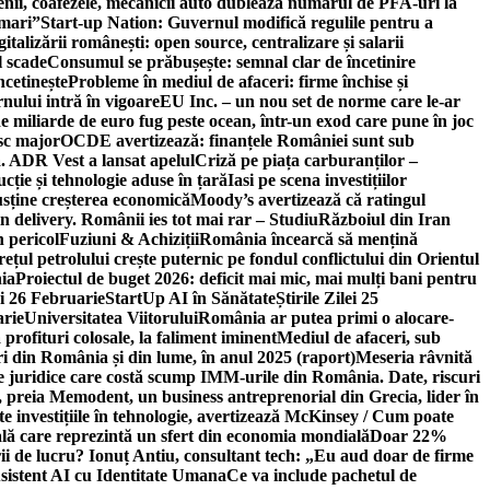
ricienii, coafezele, mecanicii auto dublează numărul de PFA-uri la
 mari”
Start-up Nation: Guvernul modifică regulile pentru a
gitalizării românești: open source, centralizare și salarii
l scade
Consumul se prăbușește: semnal clar de încetinire
ncetinește
Probleme în mediul de afaceri: firme închise și
nului intră în vigoare
EU Inc. – un nou set de norme care le-ar
e miliarde de euro fug peste ocean, într-un exod care pune în joc
sc major
OCDE avertizează: finanțele României sunt sub
. ADR Vest a lansat apelul
Criză pe piața carburanților –
ție și tehnologie aduse în țară
Iasi pe scena investițiilor
usține creșterea economică
Moody’s avertizează că ratingul
n delivery. Românii ies tot mai rar – Studiu
Războiul din Iran
n pericol
Fuziuni & Achiziții
România încearcă să mențină
rețul petrolului crește puternic pe fondul conflictului din Orientul
ia
Proiectul de buget 2026: deficit mai mic, mai mulți bani pentru
lei 26 Februarie
StartUp AI în Sănătate
Știrile Zilei 25
arie
Universitatea Viitorului
România ar putea primi o alocare-
profituri colosale, la faliment iminent
Mediul de afaceri, sub
i din România și din lume, în anul 2025 (raport)
Meseria râvnită
le juridice care costă scump IMM-urile din România. Date, riscuri
 preia Memodent, un business antreprenorial din Grecia, lider în
 investițiile în tehnologie, avertizează McKinsey / Cum poate
ală care reprezintă un sfert din economia mondială
Doar 22%
i de lucru? Ionuț Antiu, consultant tech: „Eu aud doar de firme
sistent AI cu Identitate Umana
Ce va include pachetul de