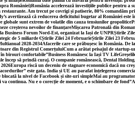
 și inflație
România bate palma cu Bavaria pentru investiții: produc
asupra României)
România accelerează investițiile publice pentru a s
n restaurante. Am trecut pe covrigi și patiserie, 80% comandăm pri
’s avertizează că reducerea deficitului bugetar al României este î
re globale sunt extrem de volatile din cauza tensiunilor geopolitice
P
neze creșterea nevoilor de finanțare
Mișcarea Patronală din Roman
 la Business Forum Nord-Est, organizat la Iași de UNPR
Știrile Zi
egic de 5 miliarde €
Știrile Zilei 24 Februarie
Știrile Zilei 23 Febru
 Multianual 2028-2034
Afacerile care se prăbușesc în România. De la 
rătoare din Registrul Comerțului
Cum a arătat peisajul de startup-ur
 în birouri confortabile”
Business Românesc la Iași TV Life
Greșeli
ale încep să prindă curaj. O companie românească, Dental Holding,
n 2026
Europa riscă un deceniu de stagnare economică dacă nu crește
cordurilor” este gata. India și UE au parafat înțelegerea comerci
locată la nivel de Facebook și site-uri simple
Mai au programatori
ei va continua. Nu e o corecție de moment, e o schimbare de fond”
A