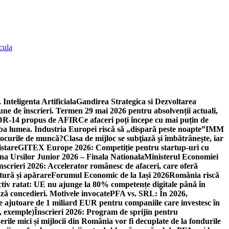
cula
 Inteligenta Artificiala
Gandirea Strategica si Dezvoltarea
une de înscrieri. Termen 29 mai 2026 pentru absolvenții actuali,
 DR-14 propus de AFIR
Ce afaceri poți începe cu mai puțin de
mba lumea. Industria Europei riscă să „dispară peste noapte”
IMM
 locurile de muncă?
Clasa de mijloc se subţiază şi îmbătrâneşte, iar
istare
GITEX Europe 2026: Competiție pentru startup-uri cu
na Ursilor Junior 2026 – Finala Nationala
Ministerul Economiei
nscrieri 2026: Accelerator românesc de afaceri, care oferă
tură și apărare
Forumul Economic de la Iași 2026
România riscă
tiv ratat: UE nu ajunge la 80% competențe digitale până în
ă concedieri. Motivele invocate
PFA vs. SRL: În 2026,
 ajutoare de 1 miliard EUR pentru companiile care investesc în
, exemple)
Înscrieri 2026: Program de sprijin pentru
erile mici și mijlocii din România vor fi decuplate de la fondurile