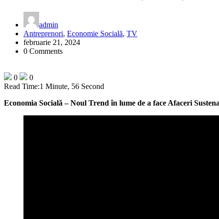
admin
Antreprenori
,
Economie Socială
,
TV
februarie 21, 2024
0 Comments
0
0
Read Time:
1 Minute, 56 Second
Economia Socială – Noul Trend în lume de a face Afaceri Sustena