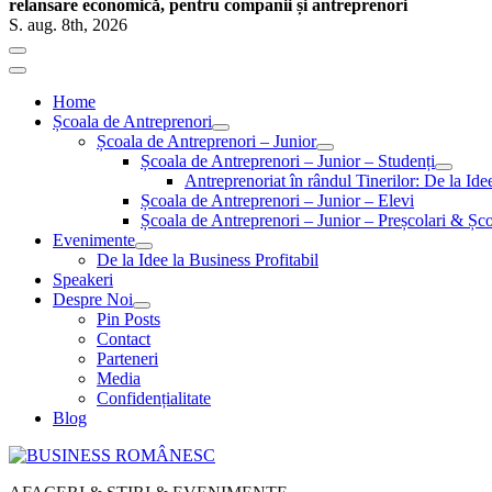
relansare economică, pentru companii și antreprenori
S. aug. 8th, 2026
Home
Școala de Antreprenori
Școala de Antreprenori – Junior
Școala de Antreprenori – Junior – Studenți
Antreprenoriat în rândul Tinerilor: De la Id
Școala de Antreprenori – Junior – Elevi
Școala de Antreprenori – Junior – Preșcolari & Șco
Evenimente
De la Idee la Business Profitabil
Speakeri
Despre Noi
Pin Posts
Contact
Parteneri
Media
Confidențialitate
Blog