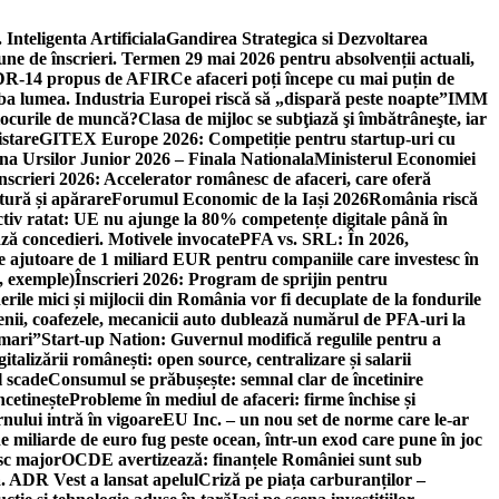
 Inteligenta Artificiala
Gandirea Strategica si Dezvoltarea
une de înscrieri. Termen 29 mai 2026 pentru absolvenții actuali,
 DR-14 propus de AFIR
Ce afaceri poți începe cu mai puțin de
mba lumea. Industria Europei riscă să „dispară peste noapte”
IMM
 locurile de muncă?
Clasa de mijloc se subţiază şi îmbătrâneşte, iar
istare
GITEX Europe 2026: Competiție pentru startup-uri cu
na Ursilor Junior 2026 – Finala Nationala
Ministerul Economiei
nscrieri 2026: Accelerator românesc de afaceri, care oferă
tură și apărare
Forumul Economic de la Iași 2026
România riscă
tiv ratat: UE nu ajunge la 80% competențe digitale până în
ă concedieri. Motivele invocate
PFA vs. SRL: În 2026,
 ajutoare de 1 miliard EUR pentru companiile care investesc în
, exemple)
Înscrieri 2026: Program de sprijin pentru
erile mici și mijlocii din România vor fi decuplate de la fondurile
ricienii, coafezele, mecanicii auto dublează numărul de PFA-uri la
 mari”
Start-up Nation: Guvernul modifică regulile pentru a
gitalizării românești: open source, centralizare și salarii
l scade
Consumul se prăbușește: semnal clar de încetinire
ncetinește
Probleme în mediul de afaceri: firme închise și
nului intră în vigoare
EU Inc. – un nou set de norme care le-ar
e miliarde de euro fug peste ocean, într-un exod care pune în joc
sc major
OCDE avertizează: finanțele României sunt sub
. ADR Vest a lansat apelul
Criză pe piața carburanților –