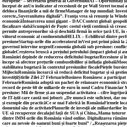
europene” – secretarul general al Guvernului
AI – Oportunități ș
început de an
Un indicator al recesiunii de pe Wall Street tocmai a
debloca finanțările a mii de firme
Manager de top mondial: Invest
corecte
„Suveranitatea digitală”. Franţa vrea să renunţe la Windo
economică
Întoarcerea unui gigant – DAC
Context global: geopoli
fiscalizare slabă
Scumpiri de Paște: costul vieții continuă să creas
permite antreprenorilor să-și deschidă firmă în orice țară UE, în 
viitorul economic al continentului
HELIX – Echilibrul dintre per
presiune
Startup-urile din acceleratorul inVest pot primi până l
guvernul intervine urgent
Economia globală sub presiune: conflicte
globale
Creșterea bruscă a prețului petrolului (impact global și 
României depinde de reducerea deficitului bugetar
Recesiune și î
începe să afecteze prețurile combustibililor și inflația globală
Moody
stabilitatea bugetară în contextul presiunilor fiscale
Piețele bursie
Mijlociu
România încearcă să reducă deficitul bugetar și să gestio
investiții
Știrile Zilei 27 Februarie
Business Românesc a participat
Februarie
România adoptă un pachet de relansare economică strat
record de peste 60 de miliarde de euro în noul Cadru Financiar
presiune: Mii de firme și-au suspendat activitatea – cifre îngrijo
de IT-iștii care caută noi joburi: „De muncă este suficient, dar nu
și exemple din practică
Ce se mai Fabrică în România
Firmele loc
domeniul său de activitate
Planurile de invesţii ale miliardarilor î
UE să recupereze decalajul față de SUA și China
„Mama tuturor a
dintre IMM-urile din România vând online. Digitalizarea rămâne b
care au nevoie de oameni buni și foarte buni” / „Reașezarea pieț