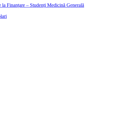
ee la Finanțare – Studenți Medicină Generală
lari