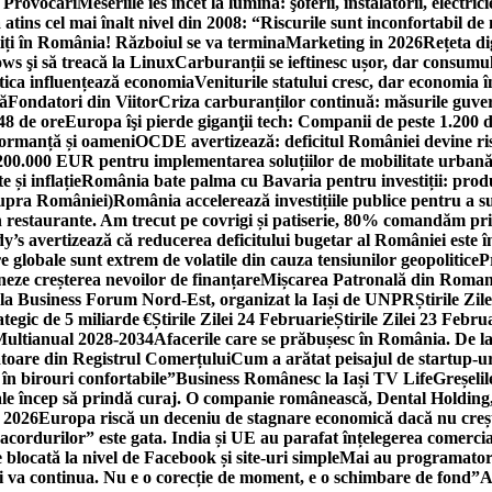
i Provocări
Meseriile ies încet la lumină: şoferii, instalatorii, elect
 atins cel mai înalt nivel din 2008: “Riscurile sunt inconfortabil de
iți în România! Războiul se va termina
Marketing in 2026
Rețeta di
ws şi să treacă la Linux
Carburanții se ieftinesc ușor, dar consumu
tica influențează economia
Veniturile statului cresc, dar economia î
că
Fondatori din Viitor
Criza carburanților continuă: măsurile guver
48 de ore
Europa îşi pierde giganţii tech: Companii de peste 1.200 d
formanță și oameni
OCDE avertizează: deficitul României devine ri
a 200.000 EUR pentru implementarea soluțiilor de mobilitate urbană
 și inflație
România bate palma cu Bavaria pentru investiții: produc
asupra României)
România accelerează investițiile publice pentru a s
n restaurante. Am trecut pe covrigi și patiserie, 80% comandăm pri
’s avertizează că reducerea deficitului bugetar al României este î
re globale sunt extrem de volatile din cauza tensiunilor geopolitice
P
neze creșterea nevoilor de finanțare
Mișcarea Patronală din Roman
 la Business Forum Nord-Est, organizat la Iași de UNPR
Știrile Zi
egic de 5 miliarde €
Știrile Zilei 24 Februarie
Știrile Zilei 23 Febru
 Multianual 2028-2034
Afacerile care se prăbușesc în România. De la 
rătoare din Registrul Comerțului
Cum a arătat peisajul de startup-ur
 în birouri confortabile”
Business Românesc la Iași TV Life
Greșeli
ale încep să prindă curaj. O companie românească, Dental Holding,
n 2026
Europa riscă un deceniu de stagnare economică dacă nu crește
cordurilor” este gata. India și UE au parafat înțelegerea comerci
locată la nivel de Facebook și site-uri simple
Mai au programatori
ei va continua. Nu e o corecție de moment, e o schimbare de fond”
A