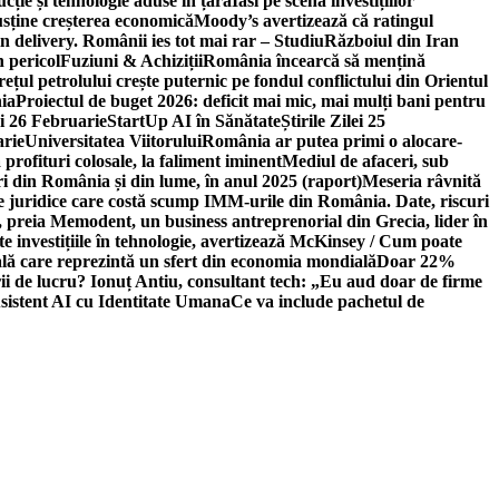
ție și tehnologie aduse în țară
Iasi pe scena investițiilor
usține creșterea economică
Moody’s avertizează că ratingul
n delivery. Românii ies tot mai rar – Studiu
Războiul din Iran
n pericol
Fuziuni & Achiziții
România încearcă să mențină
rețul petrolului crește puternic pe fondul conflictului din Orientul
ia
Proiectul de buget 2026: deficit mai mic, mai mulți bani pentru
lei 26 Februarie
StartUp AI în Sănătate
Știrile Zilei 25
arie
Universitatea Viitorului
România ar putea primi o alocare-
profituri colosale, la faliment iminent
Mediul de afaceri, sub
i din România și din lume, în anul 2025 (raport)
Meseria râvnită
le juridice care costă scump IMM-urile din România. Date, riscuri
 preia Memodent, un business antreprenorial din Grecia, lider în
 investițiile în tehnologie, avertizează McKinsey / Cum poate
ală care reprezintă un sfert din economia mondială
Doar 22%
i de lucru? Ionuț Antiu, consultant tech: „Eu aud doar de firme
sistent AI cu Identitate Umana
Ce va include pachetul de