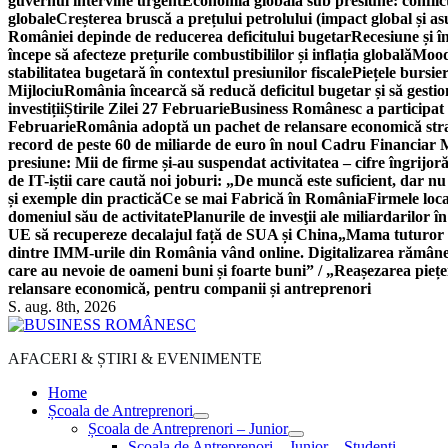
guvernul intervine urgent
Economia globală sub presiune: conflicte
globale
Creșterea bruscă a prețului petrolului (impact global și 
României depinde de reducerea deficitului bugetar
Recesiune și î
începe să afecteze prețurile combustibililor și inflația globală
Moody
stabilitatea bugetară în contextul presiunilor fiscale
Piețele bursie
Mijlociu
România încearcă să reducă deficitul bugetar și să gestio
investiții
Știrile Zilei 27 Februarie
Business Românesc a participat
Februarie
România adoptă un pachet de relansare economică strat
record de peste 60 de miliarde de euro în noul Cadru Financiar
presiune: Mii de firme și-au suspendat activitatea – cifre îngrijo
de IT-iștii care caută noi joburi: „De muncă este suficient, dar nu
și exemple din practică
Ce se mai Fabrică în România
Firmele loc
domeniul său de activitate
Planurile de invesţii ale miliardarilor î
UE să recupereze decalajul față de SUA și China
„Mama tuturor a
dintre IMM-urile din România vând online. Digitalizarea rămâne b
care au nevoie de oameni buni și foarte buni” / „Reașezarea pieț
relansare economică, pentru companii și antreprenori
S. aug. 8th, 2026
AFACERI & ȘTIRI & EVENIMENTE
Home
Școala de Antreprenori
Școala de Antreprenori – Junior
Școala de Antreprenori – Junior – Studenți