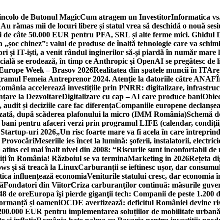
incolo de Butonul Magic
Cum atragem un Investitor
Informatica vs.
Au rămas mii de locuri libere și statul vrea să deschidă o nouă sesi
 de câte 50.000 EUR pentru PFA, SRL și alte ferme mici. Ghidul
a „șoc chinez”: valul de produse de înaltă tehnologie care va schi
 şi IT-işti, a venit rândul inginerilor să-şi piardă în număr mare
cială se erodează, în timp ce Anthropic şi OpenAI se pregătesc de l
 Europe Week – Brasov 2026
Realitatea din spatele muncii în IT
Are
ogramul Femeia Antreprenor 2024. Atenție la datoriile către ANAF
Î
omânia accelerează investițiile prin PNRR: digitalizare, infrastruc
nțare la Dezvoltare
Digitalizare cu cap – AI care produce bani
Obiec
audit și deciziile care fac diferența
Companiile europene declanșeaz
rizată, după scăderea plafonului la micro (IMM România)
Schemă de
 bani pentru afaceri verzi prin programul LIFE (calendar, condiții
 Startup-uri 2026
„Un risc foarte mare va fi acela în care întreprind
i Provocări
Meseriile ies încet la lumină: şoferii, instalatorii, elect
 atins cel mai înalt nivel din 2008: “Riscurile sunt inconfortabil de
iți în România! Războiul se va termina
Marketing in 2026
Rețeta di
ws şi să treacă la Linux
Carburanții se ieftinesc ușor, dar consumu
tica influențează economia
Veniturile statului cresc, dar economia î
că
Fondatori din Viitor
Criza carburanților continuă: măsurile guver
48 de ore
Europa îşi pierde giganţii tech: Companii de peste 1.200 d
formanță și oameni
OCDE avertizează: deficitul României devine ri
a 200.000 EUR pentru implementarea soluțiilor de mobilitate urbană