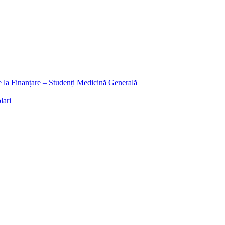
ee la Finanțare – Studenți Medicină Generală
lari