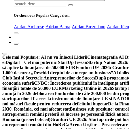
Search
for:
Or check our Popular Categories...
Adrian Ambrose
Adrian Barna
Adrian Brezulianu
Adrian Ifte
Cele mai Populare:
AI nu va Înlocui Liderii
Cinematografia AI D
ei
Digitail – Cel mai puternic StartUp Iesean
Startup Nation 2026: 
să aplice la finanțarea de 50.000 EUR
Fonduri UE 2026: Granturi
1.000 de euro: „Deschid dreptul de a începe un business”
Al doile
Club Iași și Secretele Antreprenorilor de Succes
După programatori
economia suferă
CNBC: Încrederea publicului în inteligenţa artifi
finanțări totale de 50.000 EUR
Marketing Online in 2026
Startup
anunță în 2026 deblocarea fondurilor de câte 200.000 lei din pr
startup-urilor IT acces la instrumente de finanțare UE și NATO
R
noi măsuri fiscale pentru reducerea deficitului bugetar
De la Fina
2030. România, cel mai afectat stat
Business sub presiune: control, 
antreprenorii români preferă să lucreze pe persoană fizică auto
România (proiect oficial)
Granturi UE 2026: Startup-urile pot lua
antreprenorii români din HoReCa
Arena Urșilor – Preaccelerare