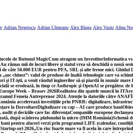
ne
Adrian Negrescu
Adrian Ulmeanu
Alex Blaga
Alex Vasiu
Alina Ne
incolo de Butonul Magic
Cum atragem un Investitor
Informatica vs.
Au rămas mii de locuri libere și statul vrea să deschidă o nouă sesi
 de câte 50.000 EUR pentru PFA, SRL și alte ferme mici. Ghidul
a „șoc chinez”: valul de produse de înaltă tehnologie care va schi
 şi IT-işti, a venit rândul inginerilor să-şi piardă în număr mare
cială se erodează, în timp ce Anthropic şi OpenAI se pregătesc de l
 Europe Week – Brasov 2026
Realitatea din spatele muncii în IT
Are
ogramul Femeia Antreprenor 2024. Atenție la datoriile către ANAF
Î
omânia accelerează investițiile prin PNRR: digitalizare, infrastruc
nțare la Dezvoltare
Digitalizare cu cap – AI care produce bani
Obiec
audit și deciziile care fac diferența
Companiile europene declanșeaz
rizată, după scăderea plafonului la micro (IMM România)
Schemă de
 bani pentru afaceri verzi prin programul LIFE (calendar, condiții
 Startup-uri 2026
„Un risc foarte mare va fi acela în care întreprind