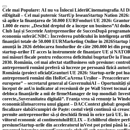
Skip
to
Cele mai Populare:
AI nu va Înlocui Liderii
Cinematografia AI D
content
ei
Digitail – Cel mai puternic StartUp Iesean
Startup Nation 2026: 
să aplice la finanțarea de 50.000 EUR
Fonduri UE 2026: Granturi
1.000 de euro: „Deschid dreptul de a începe un business”
Al doile
Club Iași și Secretele Antreprenorilor de Succes
După programatori
economia suferă
CNBC: Încrederea publicului în inteligenţa artifi
finanțări totale de 50.000 EUR
Marketing Online in 2026
Startup
anunță în 2026 deblocarea fondurilor de câte 200.000 lei din pr
startup-urilor IT acces la instrumente de finanțare UE și NATO
R
noi măsuri fiscale pentru reducerea deficitului bugetar
De la Fina
2030. România, cel mai afectat stat
Business sub presiune: control, 
antreprenorii români preferă să lucreze pe persoană fizică auto
România (proiect oficial)
Granturi UE 2026: Startup-urile pot lua
antreprenorii români din HoReCa
Arena Urșilor – Preaccelerare
europene” – secretarul general al Guvernului
AI – Oportunități ș
început de an
Un indicator al recesiunii de pe Wall Street tocmai a
debloca finanțările a mii de firme
Manager de top mondial: Invest
corecte
„Suveranitatea digitală”. Franţa vrea să renunţe la Windo
economică
Întoarcerea unui gigant – DAC
Context global: geopoli
fiscalizare slabă
Scumpiri de Paște: costul vieții continuă să creas
permite antreprenorilor să-și deschidă firmă în orice țară UE, în 
viitorul economic al continentului
HELIX – Echilibrul dintre per
presiune
Startup-urile din acceleratorul inVest pot primi până l