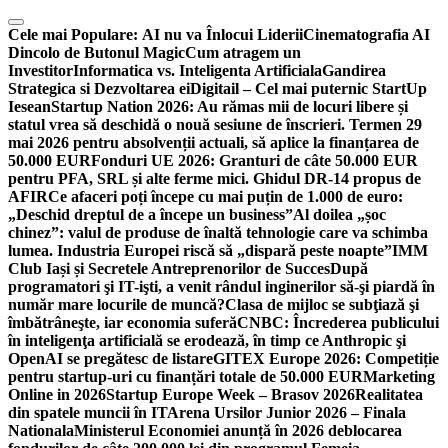
Skip
to
Cele mai Populare:
AI nu va Înlocui Liderii
Cinematografia AI
content
Dincolo de Butonul Magic
Cum atragem un
Investitor
Informatica vs. Inteligenta Artificiala
Gandirea
Strategica si Dezvoltarea ei
Digitail – Cel mai puternic StartUp
Iesean
Startup Nation 2026: Au rămas mii de locuri libere și
statul vrea să deschidă o nouă sesiune de înscrieri. Termen 29
mai 2026 pentru absolvenții actuali, să aplice la finanțarea de
50.000 EUR
Fonduri UE 2026: Granturi de câte 50.000 EUR
pentru PFA, SRL și alte ferme mici. Ghidul DR-14 propus de
AFIR
Ce afaceri poți începe cu mai puțin de 1.000 de euro:
„Deschid dreptul de a începe un business”
Al doilea „șoc
chinez”: valul de produse de înaltă tehnologie care va schimba
lumea. Industria Europei riscă să „dispară peste noapte”
IMM
Club Iași și Secretele Antreprenorilor de Succes
După
programatori şi IT-işti, a venit rândul inginerilor să-şi piardă în
număr mare locurile de muncă?
Clasa de mijloc se subţiază şi
îmbătrâneşte, iar economia suferă
CNBC: Încrederea publicului
în inteligenţa artificială se erodează, în timp ce Anthropic şi
OpenAI se pregătesc de listare
GITEX Europe 2026: Competiție
pentru startup-uri cu finanțări totale de 50.000 EUR
Marketing
Online in 2026
Startup Europe Week – Brasov 2026
Realitatea
din spatele muncii în IT
Arena Ursilor Junior 2026 – Finala
Nationala
Ministerul Economiei anunță în 2026 deblocarea