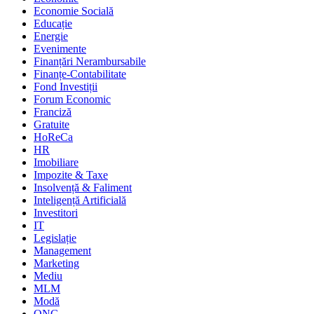
Economie Socială
Educație
Energie
Evenimente
Finanțări Nerambursabile
Finanțe-Contabilitate
Fond Investiții
Forum Economic
Franciză
Gratuite
HoReCa
HR
Imobiliare
Impozite & Taxe
Insolvență & Faliment
Inteligență Artificială
Investitori
IT
Legislație
Management
Marketing
Mediu
MLM
Modă
ONG