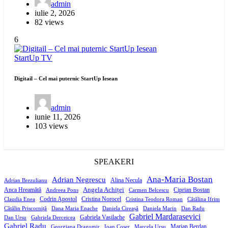
admin
iulie 2, 2026
82 views
6
StartUp
TV
Digitail – Cel mai puternic StartUp Iesean
admin
iunie 11, 2026
103 views
SPEAKERI
Ana-Maria Bostan
Adrian Negrescu
Alina Necula
Adrian Brezulianu
Angela Achiței
Anca Hreamătă
Ciprian Bostan
Andreea Pons
Carmen Belcescu
Codrin Apostol
Cristina Norocel
Claudia Enea
Cristina Teodora Roman
Cătălina Ifrim
Cătălin Priscorniță
Dana Maria Enache
Daniela Cireașă
Daniela Marin
Dan Radu
Gabriel Mardarasevici
Gabriela Vasilache
Dan Ursu
Gabriela Derceicea
Gabriel Radu
Marian Berdan
Georgiana Dragomir
Ioan Coșer
Marcela Ursu