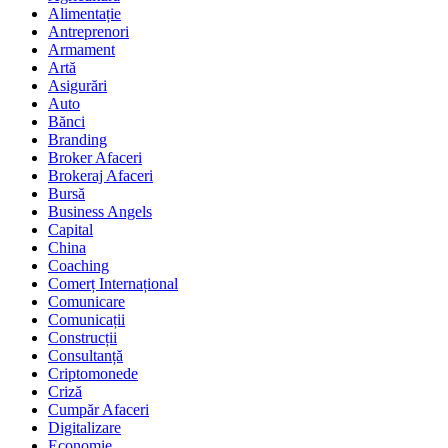
Alimentație
Antreprenori
Armament
Artă
Asigurări
Auto
Bănci
Branding
Broker Afaceri
Brokeraj Afaceri
Bursă
Business Angels
Capital
China
Coaching
Comerț Internațional
Comunicare
Comunicații
Construcții
Consultanță
Criptomonede
Criză
Cumpăr Afaceri
Digitalizare
Economie