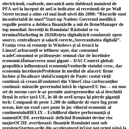
electricienii, coafezele, mecanicii auto dublează numărul de
PFA-uri la început de an
Un indicator al recesiunii de pe Wall
Street tocmai a atins cel mai înalt nivel din 2008: “Riscurile sunt
inconfortabil de mari”
Start-up Nation: Guvernul modifică
regulile pentru a debloca finanțările a mii de firme
Manager de
top mondial: Investiți în România! Războiul se va
termina
Marketing in 2026
Rețeta digitalizării românești: open
source, centralizare și salarii corecte
„Suveranitatea digitală”.
Franţa vrea să renunţe la Windows şi să treacă la
Linux
Carburanții se ieftinesc ușor, dar consumul
scade
Consumul se prăbușește: semnal clar de încetinire
economică
Întoarcerea unui gigant – DAC
Context global:
geopolitica influențează economia
Veniturile statului cresc, dar
economia încetinește
Probleme în mediul de afaceri: firme
închise și fiscalizare slabă
Scumpiri de Paște: costul vieții
continuă să crească
Fondatori din Viitor
Criza carburanților
continuă: măsurile guvernului intră în vigoare
EU Inc. – un nou
set de norme care le-ar permite antreprenorilor să-și deschidă
firmă în orice țară UE, în 48 de ore
Europa îşi pierde giganţii
tech: Companii de peste 1.200 de miliarde de euro fug peste
ocean, într-un exod care pune în joc viitorul economic al
continentului
HELIX – Echilibrul dintre performanță și
oameni
OCDE avertizează: deficitul României devine risc
major
OCDE avertizează: finanțele României sunt sub
presiune
Startup-urile din acceleratorul inVest pot primi până la