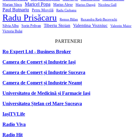
Maricel Popa
Marian Sîncu
Marius Alexe
Marius Dangă
Nicoleta Gall
Paul Butnariu
Petru Movilă
Radu Ciobanu
Radu Prisăcaru
Remus Bălan
Ruxandra Rață-Bucevschi
Tiberiu Stoian
Valentina Vozniuc
Silvia Albu
Sorin Pelivan
Valentin Maior
Victoria Bulai
PARTENERI
Ro Expert Ltd - Business Broker
Camera de Comerț și Industrie Iași
Camera de Comerț și Industrie Suceava
Camera de Comerț și Industrie Neamț
Universitatea de Medicină și Farmacie Iași
Universitatea Ștefan cel Mare Suceava
IașiTVLife
Radio Viva
Radio Hit