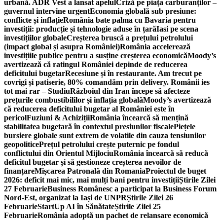
urbană. ADR Vest a lansat apelul
Criză pe piața carburanților –
guvernul intervine urgent
Economia globală sub presiune:
conflicte și inflație
România bate palma cu Bavaria pentru
investiții: producție și tehnologie aduse în țară
Iasi pe scena
investițiilor globale
Creșterea bruscă a prețului petrolului
(impact global și asupra României)
România accelerează
investițiile publice pentru a susține creșterea economică
Moody’s
avertizează că ratingul României depinde de reducerea
deficitului bugetar
Recesiune și în restaurante. Am trecut pe
covrigi și patiserie, 80% comandăm prin delivery. Românii ies
tot mai rar – Studiu
Războiul din Iran începe să afecteze
prețurile combustibililor și inflația globală
Moody’s avertizează
că reducerea deficitului bugetar al României este în
pericol
Fuziuni & Achiziții
România încearcă să mențină
stabilitatea bugetară în contextul presiunilor fiscale
Piețele
bursiere globale sunt extrem de volatile din cauza tensiunilor
geopolitice
Prețul petrolului crește puternic pe fondul
conflictului din Orientul Mijlociu
România încearcă să reducă
deficitul bugetar și să gestioneze creșterea nevoilor de
finanțare
Mișcarea Patronală din Romania
Proiectul de buget
2026: deficit mai mic, mai mulți bani pentru investiții
Știrile Zilei
27 Februarie
Business Românesc a participat la Business Forum
Nord-Est, organizat la Iași de UNPR
Știrile Zilei 26
Februarie
StartUp AI în Sănătate
Știrile Zilei 25
Februarie
România adoptă un pachet de relansare economică