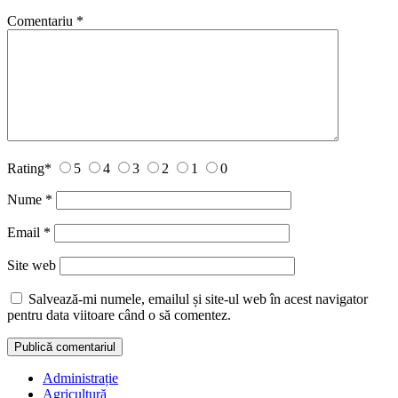
Comentariu
*
Rating
*
5
4
3
2
1
0
Nume
*
Email
*
Site web
Salvează-mi numele, emailul și site-ul web în acest navigator
pentru data viitoare când o să comentez.
Administrație
Agricultură