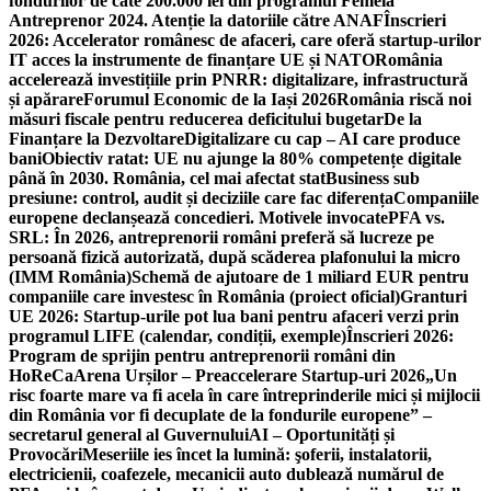
fondurilor de câte 200.000 lei din programul Femeia
Antreprenor 2024. Atenție la datoriile către ANAF
Înscrieri
2026: Accelerator românesc de afaceri, care oferă startup-urilor
IT acces la instrumente de finanțare UE și NATO
România
accelerează investițiile prin PNRR: digitalizare, infrastructură
și apărare
Forumul Economic de la Iași 2026
România riscă noi
măsuri fiscale pentru reducerea deficitului bugetar
De la
Finanțare la Dezvoltare
Digitalizare cu cap – AI care produce
bani
Obiectiv ratat: UE nu ajunge la 80% competențe digitale
până în 2030. România, cel mai afectat stat
Business sub
presiune: control, audit și deciziile care fac diferența
Companiile
europene declanșează concedieri. Motivele invocate
PFA vs.
SRL: În 2026, antreprenorii români preferă să lucreze pe
persoană fizică autorizată, după scăderea plafonului la micro
(IMM România)
Schemă de ajutoare de 1 miliard EUR pentru
companiile care investesc în România (proiect oficial)
Granturi
UE 2026: Startup-urile pot lua bani pentru afaceri verzi prin
programul LIFE (calendar, condiții, exemple)
Înscrieri 2026:
Program de sprijin pentru antreprenorii români din
HoReCa
Arena Urșilor – Preaccelerare Startup-uri 2026
„Un
risc foarte mare va fi acela în care întreprinderile mici și mijlocii
din România vor fi decuplate de la fondurile europene” –
secretarul general al Guvernului
AI – Oportunități și
Provocări
Meseriile ies încet la lumină: şoferii, instalatorii,
electricienii, coafezele, mecanicii auto dublează numărul de