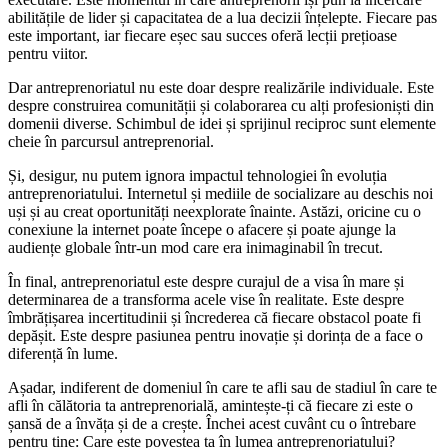
abilitățile de lider și capacitatea de a lua decizii înțelepte. Fiecare pas
este important, iar fiecare eșec sau succes oferă lecții prețioase
pentru viitor.
Dar antreprenoriatul nu este doar despre realizările individuale. Este
despre construirea comunității și colaborarea cu alți profesioniști din
domenii diverse. Schimbul de idei și sprijinul reciproc sunt elemente
cheie în parcursul antreprenorial.
Și, desigur, nu putem ignora impactul tehnologiei în evoluția
antreprenoriatului. Internetul și mediile de socializare au deschis noi
uși și au creat oportunități neexplorate înainte. Astăzi, oricine cu o
conexiune la internet poate începe o afacere și poate ajunge la
audiențe globale într-un mod care era inimaginabil în trecut.
În final, antreprenoriatul este despre curajul de a visa în mare și
determinarea de a transforma acele vise în realitate. Este despre
îmbrățișarea incertitudinii și încrederea că fiecare obstacol poate fi
depășit. Este despre pasiunea pentru inovație și dorința de a face o
diferență în lume.
Așadar, indiferent de domeniul în care te afli sau de stadiul în care te
afli în călătoria ta antreprenorială, amintește-ți că fiecare zi este o
șansă de a învăța și de a crește. Închei acest cuvânt cu o întrebare
pentru tine: Care este povestea ta în lumea antreprenoriatului?