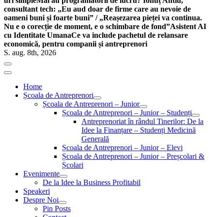
uri simple
Mai au programatorii de lucru? Ionuț Antiu,
consultant tech: „Eu aud doar de firme care au nevoie de
oameni buni și foarte buni” / „Reașezarea pieței va continua.
Nu e o corecție de moment, e o schimbare de fond”
Asistent AI
cu Identitate Umana
Ce va include pachetul de relansare
economică, pentru companii și antreprenori
S. aug. 8th, 2026
Home
Școala de Antreprenori
Școala de Antreprenori – Junior
Școala de Antreprenori – Junior – Studenți
Antreprenoriat în rândul Tinerilor: De la
Idee la Finanțare – Studenți Medicină
Generală
Școala de Antreprenori – Junior – Elevi
Școala de Antreprenori – Junior – Preșcolari &
Școlari
Evenimente
De la Idee la Business Profitabil
Speakeri
Despre Noi
Pin Posts