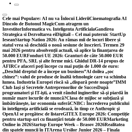
Cele mai Populare:
AI nu va Înlocui Liderii
Cinematografia AI
Dincolo de Butonul Magic
Cum atragem un
Investitor
Informatica vs. Inteligenta Artificiala
Gandirea
Strategica si Dezvoltarea ei
Digitail – Cel mai puternic StartUp
Iesean
Startup Nation 2026: Au rămas mii de locuri libere și
statul vrea să deschidă o nouă sesiune de înscrieri. Termen 29
mai 2026 pentru absolvenții actuali, să aplice la finanțarea de
50.000 EUR
Fonduri UE 2026: Granturi de câte 50.000 EUR
pentru PFA, SRL și alte ferme mici. Ghidul DR-14 propus de
AFIR
Ce afaceri poți începe cu mai puțin de 1.000 de euro:
„Deschid dreptul de a începe un business”
Al doilea „șoc
chinez”: valul de produse de înaltă tehnologie care va schimba
lumea. Industria Europei riscă să „dispară peste noapte”
IMM
Club Iași și Secretele Antreprenorilor de Succes
După
programatori şi IT-işti, a venit rândul inginerilor să-şi piardă în
număr mare locurile de muncă?
Clasa de mijloc se subţiază şi
îmbătrâneşte, iar economia suferă
CNBC: Încrederea publicului
în inteligenţa artificială se erodează, în timp ce Anthropic şi
OpenAI se pregătesc de listare
GITEX Europe 2026: Competiție
pentru startup-uri cu finanțări totale de 50.000 EUR
Marketing
Online in 2026
Startup Europe Week – Brasov 2026
Realitatea
din spatele muncii în IT
Arena Ursilor Junior 2026 – Finala