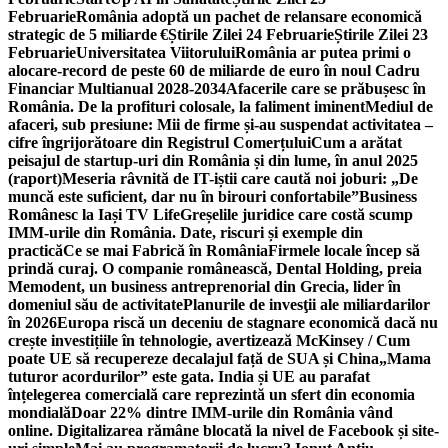
Februarie
România adoptă un pachet de relansare economică
strategic de 5 miliarde €
Știrile Zilei 24 Februarie
Știrile Zilei 23
Februarie
Universitatea Viitorului
România ar putea primi o
alocare-record de peste 60 de miliarde de euro în noul Cadru
Financiar Multianual 2028-2034
Afacerile care se prăbușesc în
România. De la profituri colosale, la faliment iminent
Mediul de
afaceri, sub presiune: Mii de firme și-au suspendat activitatea –
cifre îngrijorătoare din Registrul Comerțului
Cum a arătat
peisajul de startup-uri din România și din lume, în anul 2025
(raport)
Meseria râvnită de IT-iștii care caută noi joburi: „De
muncă este suficient, dar nu în birouri confortabile”
Business
Românesc la Iași TV Life
Greșelile juridice care costă scump
IMM-urile din România. Date, riscuri și exemple din
practică
Ce se mai Fabrică în România
Firmele locale încep să
prindă curaj. O companie românească, Dental Holding, preia
Memodent, un business antreprenorial din Grecia, lider în
domeniul său de activitate
Planurile de invesţii ale miliardarilor
în 2026
Europa riscă un deceniu de stagnare economică dacă nu
crește investițiile în tehnologie, avertizează McKinsey / Cum
poate UE să recupereze decalajul față de SUA și China
„Mama
tuturor acordurilor” este gata. India și UE au parafat
înțelegerea comercială care reprezintă un sfert din economia
mondială
Doar 22% dintre IMM-urile din România vând
online. Digitalizarea rămâne blocată la nivel de Facebook și site-