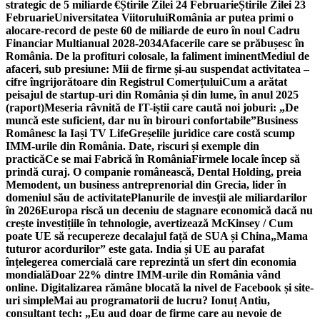
strategic de 5 miliarde €
Știrile Zilei 24 Februarie
Știrile Zilei 23
Februarie
Universitatea Viitorului
România ar putea primi o
alocare-record de peste 60 de miliarde de euro în noul Cadru
Financiar Multianual 2028-2034
Afacerile care se prăbușesc în
România. De la profituri colosale, la faliment iminent
Mediul de
afaceri, sub presiune: Mii de firme și-au suspendat activitatea –
cifre îngrijorătoare din Registrul Comerțului
Cum a arătat
peisajul de startup-uri din România și din lume, în anul 2025
(raport)
Meseria râvnită de IT-iștii care caută noi joburi: „De
muncă este suficient, dar nu în birouri confortabile”
Business
Românesc la Iași TV Life
Greșelile juridice care costă scump
IMM-urile din România. Date, riscuri și exemple din
practică
Ce se mai Fabrică în România
Firmele locale încep să
prindă curaj. O companie românească, Dental Holding, preia
Memodent, un business antreprenorial din Grecia, lider în
domeniul său de activitate
Planurile de invesţii ale miliardarilor
în 2026
Europa riscă un deceniu de stagnare economică dacă nu
crește investițiile în tehnologie, avertizează McKinsey / Cum
poate UE să recupereze decalajul față de SUA și China
„Mama
tuturor acordurilor” este gata. India și UE au parafat
înțelegerea comercială care reprezintă un sfert din economia
mondială
Doar 22% dintre IMM-urile din România vând
online. Digitalizarea rămâne blocată la nivel de Facebook și site-
uri simple
Mai au programatorii de lucru? Ionuț Antiu,
consultant tech: „Eu aud doar de firme care au nevoie de