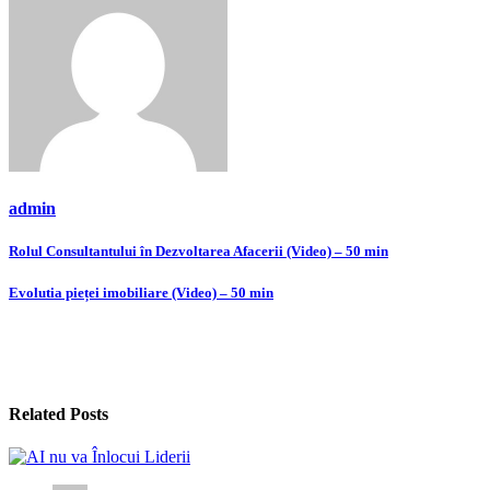
admin
Navigare
Rolul Consultantului în Dezvoltarea Afacerii (Video) – 50 min
în
Evolutia pieței imobiliare (Video) – 50 min
articole
Related Posts