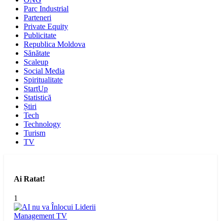
Parc Industrial
Parteneri
Private Equity
Publicitate
Republica Moldova
Sănătate
Scaleup
Social Media
Spiritualitate
StartUp
Statistică
Știri
Tech
Technology
Turism
TV
Ai Ratat!
1
Management
TV