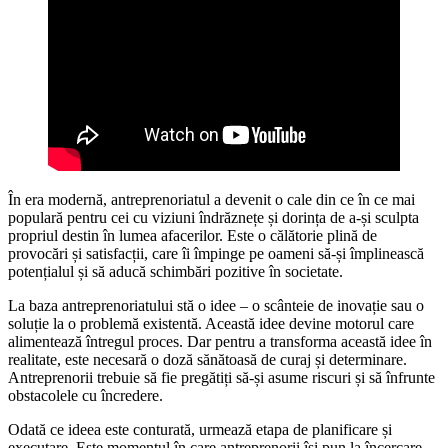
În era modernă, antreprenoriatul a devenit o cale din ce în ce mai
populară pentru cei cu viziuni îndrăznețe și dorința de a-și sculpta
propriul destin în lumea afacerilor. Este o călătorie plină de
provocări și satisfacții, care îi împinge pe oameni să-și împlinească
potențialul și să aducă schimbări pozitive în societate.
La baza antreprenoriatului stă o idee – o scânteie de inovație sau o
soluție la o problemă existentă. Această idee devine motorul care
alimentează întregul proces. Dar pentru a transforma această idee în
realitate, este necesară o doză sănătoasă de curaj și determinare.
Antreprenorii trebuie să fie pregătiți să-și asume riscuri și să înfrunte
obstacolele cu încredere.
Odată ce ideea este conturată, urmează etapa de planificare și
executare. Este momentul în care antreprenorii își pun la încercare