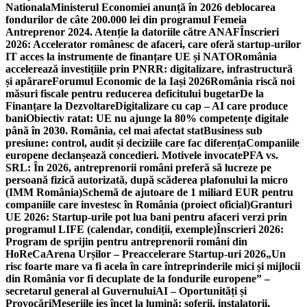
Nationala
Ministerul Economiei anunță în 2026 deblocarea
fondurilor de câte 200.000 lei din programul Femeia
Antreprenor 2024. Atenție la datoriile către ANAF
Înscrieri
2026: Accelerator românesc de afaceri, care oferă startup-urilor
IT acces la instrumente de finanțare UE și NATO
România
accelerează investițiile prin PNRR: digitalizare, infrastructură
și apărare
Forumul Economic de la Iași 2026
România riscă noi
măsuri fiscale pentru reducerea deficitului bugetar
De la
Finanțare la Dezvoltare
Digitalizare cu cap – AI care produce
bani
Obiectiv ratat: UE nu ajunge la 80% competențe digitale
până în 2030. România, cel mai afectat stat
Business sub
presiune: control, audit și deciziile care fac diferența
Companiile
europene declanșează concedieri. Motivele invocate
PFA vs.
SRL: În 2026, antreprenorii români preferă să lucreze pe
persoană fizică autorizată, după scăderea plafonului la micro
(IMM România)
Schemă de ajutoare de 1 miliard EUR pentru
companiile care investesc în România (proiect oficial)
Granturi
UE 2026: Startup-urile pot lua bani pentru afaceri verzi prin
programul LIFE (calendar, condiții, exemple)
Înscrieri 2026:
Program de sprijin pentru antreprenorii români din
HoReCa
Arena Urșilor – Preaccelerare Startup-uri 2026
„Un
risc foarte mare va fi acela în care întreprinderile mici și mijlocii
din România vor fi decuplate de la fondurile europene” –
secretarul general al Guvernului
AI – Oportunități și
Provocări
Meseriile ies încet la lumină: şoferii, instalatorii,