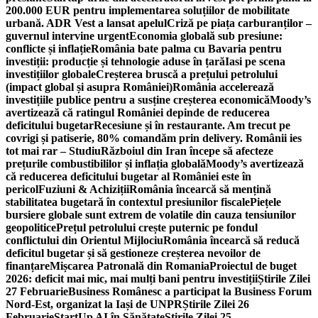
200.000 EUR pentru implementarea soluțiilor de mobilitate
urbană. ADR Vest a lansat apelul
Criză pe piața carburanților –
guvernul intervine urgent
Economia globală sub presiune:
conflicte și inflație
România bate palma cu Bavaria pentru
investiții: producție și tehnologie aduse în țară
Iasi pe scena
investițiilor globale
Creșterea bruscă a prețului petrolului
(impact global și asupra României)
România accelerează
investițiile publice pentru a susține creșterea economică
Moody’s
avertizează că ratingul României depinde de reducerea
deficitului bugetar
Recesiune și în restaurante. Am trecut pe
covrigi și patiserie, 80% comandăm prin delivery. Românii ies
tot mai rar – Studiu
Războiul din Iran începe să afecteze
prețurile combustibililor și inflația globală
Moody’s avertizează
că reducerea deficitului bugetar al României este în
pericol
Fuziuni & Achiziții
România încearcă să mențină
stabilitatea bugetară în contextul presiunilor fiscale
Piețele
bursiere globale sunt extrem de volatile din cauza tensiunilor
geopolitice
Prețul petrolului crește puternic pe fondul
conflictului din Orientul Mijlociu
România încearcă să reducă
deficitul bugetar și să gestioneze creșterea nevoilor de
finanțare
Mișcarea Patronală din Romania
Proiectul de buget
2026: deficit mai mic, mai mulți bani pentru investiții
Știrile Zilei
27 Februarie
Business Românesc a participat la Business Forum
Nord-Est, organizat la Iași de UNPR
Știrile Zilei 26
Februarie
StartUp AI în Sănătate
Știrile Zilei 25