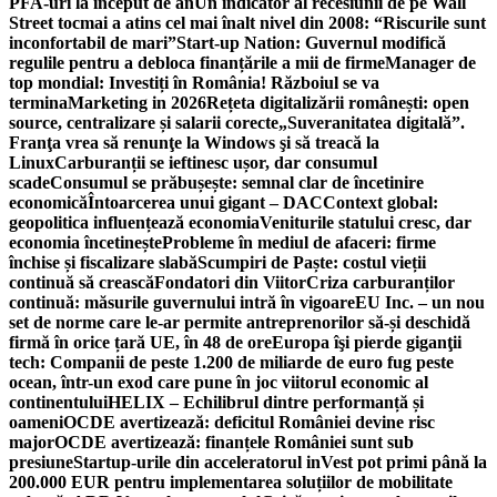
PFA-uri la început de an
Un indicator al recesiunii de pe Wall
Street tocmai a atins cel mai înalt nivel din 2008: “Riscurile sunt
inconfortabil de mari”
Start-up Nation: Guvernul modifică
regulile pentru a debloca finanțările a mii de firme
Manager de
top mondial: Investiți în România! Războiul se va
termina
Marketing in 2026
Rețeta digitalizării românești: open
source, centralizare și salarii corecte
„Suveranitatea digitală”.
Franţa vrea să renunţe la Windows şi să treacă la
Linux
Carburanții se ieftinesc ușor, dar consumul
scade
Consumul se prăbușește: semnal clar de încetinire
economică
Întoarcerea unui gigant – DAC
Context global:
geopolitica influențează economia
Veniturile statului cresc, dar
economia încetinește
Probleme în mediul de afaceri: firme
închise și fiscalizare slabă
Scumpiri de Paște: costul vieții
continuă să crească
Fondatori din Viitor
Criza carburanților
continuă: măsurile guvernului intră în vigoare
EU Inc. – un nou
set de norme care le-ar permite antreprenorilor să-și deschidă
firmă în orice țară UE, în 48 de ore
Europa îşi pierde giganţii
tech: Companii de peste 1.200 de miliarde de euro fug peste
ocean, într-un exod care pune în joc viitorul economic al
continentului
HELIX – Echilibrul dintre performanță și
oameni
OCDE avertizează: deficitul României devine risc
major
OCDE avertizează: finanțele României sunt sub
presiune
Startup-urile din acceleratorul inVest pot primi până la
200.000 EUR pentru implementarea soluțiilor de mobilitate