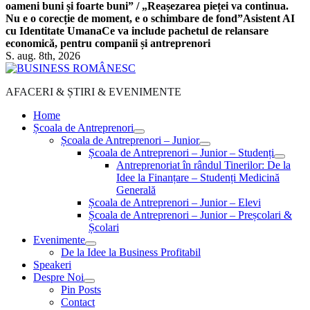
oameni buni și foarte buni” / „Reașezarea pieței va continua.
Nu e o corecție de moment, e o schimbare de fond”
Asistent AI
cu Identitate Umana
Ce va include pachetul de relansare
economică, pentru companii și antreprenori
S. aug. 8th, 2026
AFACERI & ȘTIRI & EVENIMENTE
Home
Școala de Antreprenori
Școala de Antreprenori – Junior
Școala de Antreprenori – Junior – Studenți
Antreprenoriat în rândul Tinerilor: De la
Idee la Finanțare – Studenți Medicină
Generală
Școala de Antreprenori – Junior – Elevi
Școala de Antreprenori – Junior – Preșcolari &
Școlari
Evenimente
De la Idee la Business Profitabil
Speakeri
Despre Noi
Pin Posts
Contact