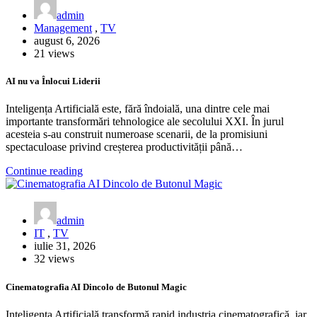
admin
Management
,
TV
august 6, 2026
21 views
AI nu va Înlocui Liderii
Inteligența Artificială este, fără îndoială, una dintre cele mai
importante transformări tehnologice ale secolului XXI. În jurul
acesteia s-au construit numeroase scenarii, de la promisiuni
spectaculoase privind creșterea productivității până…
Continue reading
admin
IT
,
TV
iulie 31, 2026
32 views
Cinematografia AI Dincolo de Butonul Magic
Inteligența Artificială transformă rapid industria cinematografică, iar