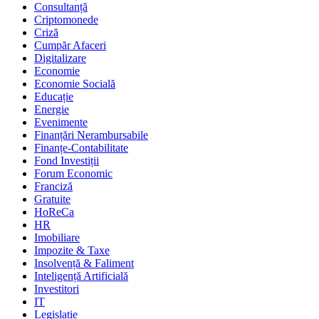
Consultanță
Criptomonede
Criză
Cumpăr Afaceri
Digitalizare
Economie
Economie Socială
Educație
Energie
Evenimente
Finanțări Nerambursabile
Finanțe-Contabilitate
Fond Investiții
Forum Economic
Franciză
Gratuite
HoReCa
HR
Imobiliare
Impozite & Taxe
Insolvență & Faliment
Inteligență Artificială
Investitori
IT
Legislație