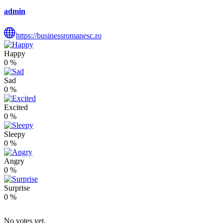
admin
https://businessromanesc.ro
Happy
0
%
Sad
0
%
Excited
0
%
Sleepy
0
%
Angry
0
%
Surprise
0
%
No votes yet.