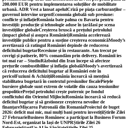
200.000 EUR pentru implementarea soluțiilor de mobilitate
urbană. ADR Vest a lansat apelul
Criză pe piața carburanților –
guvernul intervine urgent
Economia globală sub presiune:
conflicte și inflație
România bate palma cu Bavaria pentru
investiții: producție și tehnologie aduse în țară
Iasi pe scena
investițiilor globale
Creșterea bruscă a prețului petrolului
(impact global și asupra României)
România accelerează
investițiile publice pentru a susține creșterea economică
Moody’s
avertizează că ratingul României depinde de reducerea
deficitului bugetar
Recesiune și în restaurante. Am trecut pe
covrigi și patiserie, 80% comandăm prin delivery. Românii ies
tot mai rar – Studiu
Războiul din Iran începe să afecteze
prețurile combustibililor și inflația globală
Moody’s avertizează
că reducerea deficitului bugetar al României este în
pericol
Fuziuni & Achiziții
România încearcă să mențină
stabilitatea bugetară în contextul presiunilor fiscale
Piețele
bursiere globale sunt extrem de volatile din cauza tensiunilor
geopolitice
Prețul petrolului crește puternic pe fondul
conflictului din Orientul Mijlociu
România încearcă să reducă
deficitul bugetar și să gestioneze creșterea nevoilor de
finanțare
Mișcarea Patronală din Romania
Proiectul de buget
2026: deficit mai mic, mai mulți bani pentru investiții
Știrile Zilei
27 Februarie
Business Românesc a participat la Business Forum
Nord-Est, organizat la Iași de UNPR
Știrile Zilei 26
Februarie
StartUp AI în Sănătate
Știrile Zilei 25