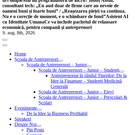
uri simple
Mai au programatorii de lucru? Ionuț Antiu,
consultant tech: „Eu aud doar de firme care au nevoie de
oameni buni și foarte buni” / „Reașezarea pieței va continua.
Nu e o corecție de moment, e o schimbare de fond”
Asistent AI
cu Identitate Umana
Ce va include pachetul de relansare
economică, pentru companii și antreprenori
S. aug. 8th, 2026
Home
Școala de Antreprenori
Școala de Antreprenori – Junior
Școala de Antreprenori – Junior – Studenți
Antreprenoriat în rândul Tinerilor: De la
Idee la Finanțare – Studenți Medicină
Generală
Școala de Antreprenori – Junior – Elevi
Școala de Antreprenori – Junior – Preșcolari &
Școlari
Evenimente
De la Idee la Business Profitabil
Speakeri
Despre Noi
Pin Posts