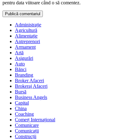
pentru data viitoare când o să comentez.
Administrație
Agricultură
Alimentație
Antreprenori
Armament
Artă
Asigurări
Auto
Bănci
Branding
Broker Afaceri
Brokeraj Afaceri
Bursă
Business Angels
Capital
China
Coaching
Comerț Internațional
Comunicare
Comunicații
Construcții