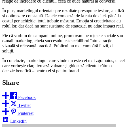
relație de încredere cu clientul, ceea ce duce natural la conversii.
În plus, marketingul orientat spre rezultate presupune testare, analiză
și optimizare constantă. Datele contează: de la rata de click până la
costul per achiziție, totul trebuie măsurat. Emoția și creativitatea au
rolul lor, dar dacă nu sunt susținute de strategie, nu aduc impact real.
Fie că vorbim de campanii online, promovare pe rețelele sociale sau
e-mail marketing, cheia succesului este echilibrul între atracție
vizuală și relevanță practică. Publicul nu mai cumpără iluzii, ci
soluții.
În concluzie, marketingul care vinde nu este cel mai zgomotos, ci cel
care vorbește clar, livrează valoare și ghidează clientul către o
decizie benefică – pentru el și pentru brand.
Share
Facebook
Twitter
Pinterest
LinkedIn