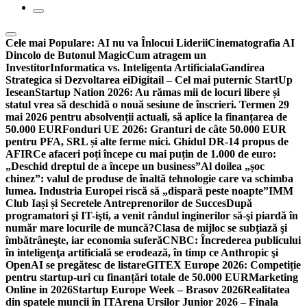
Cele mai Populare:
AI nu va Înlocui Liderii
Cinematografia AI
Dincolo de Butonul Magic
Cum atragem un
Investitor
Informatica vs. Inteligenta Artificiala
Gandirea
Strategica si Dezvoltarea ei
Digitail – Cel mai puternic StartUp
Iesean
Startup Nation 2026: Au rămas mii de locuri libere și
statul vrea să deschidă o nouă sesiune de înscrieri. Termen 29
mai 2026 pentru absolvenții actuali, să aplice la finanțarea de
50.000 EUR
Fonduri UE 2026: Granturi de câte 50.000 EUR
pentru PFA, SRL și alte ferme mici. Ghidul DR-14 propus de
AFIR
Ce afaceri poți începe cu mai puțin de 1.000 de euro:
„Deschid dreptul de a începe un business”
Al doilea „șoc
chinez”: valul de produse de înaltă tehnologie care va schimba
lumea. Industria Europei riscă să „dispară peste noapte”
IMM
Club Iași și Secretele Antreprenorilor de Succes
După
programatori şi IT-işti, a venit rândul inginerilor să-şi piardă în
număr mare locurile de muncă?
Clasa de mijloc se subţiază şi
îmbătrâneşte, iar economia suferă
CNBC: Încrederea publicului
în inteligenţa artificială se erodează, în timp ce Anthropic şi
OpenAI se pregătesc de listare
GITEX Europe 2026: Competiție
pentru startup-uri cu finanțări totale de 50.000 EUR
Marketing
Online in 2026
Startup Europe Week – Brasov 2026
Realitatea
din spatele muncii în IT
Arena Ursilor Junior 2026 – Finala