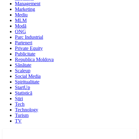
Management
Marketing
Mediu
MLM
Modă
ONG
Parc Industrial
Parteneri
Private Equity
Publicitate
Republica Moldova
Sănătate
Scaleup
Social Media
Spiritualitate
StartUp
Statistică
Știri
Tech
Technology
Turism
TV