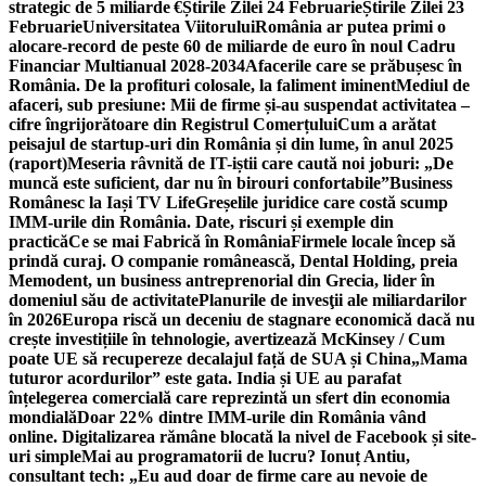
strategic de 5 miliarde €
Știrile Zilei 24 Februarie
Știrile Zilei 23
Februarie
Universitatea Viitorului
România ar putea primi o
alocare-record de peste 60 de miliarde de euro în noul Cadru
Financiar Multianual 2028-2034
Afacerile care se prăbușesc în
România. De la profituri colosale, la faliment iminent
Mediul de
afaceri, sub presiune: Mii de firme și-au suspendat activitatea –
cifre îngrijorătoare din Registrul Comerțului
Cum a arătat
peisajul de startup-uri din România și din lume, în anul 2025
(raport)
Meseria râvnită de IT-iștii care caută noi joburi: „De
muncă este suficient, dar nu în birouri confortabile”
Business
Românesc la Iași TV Life
Greșelile juridice care costă scump
IMM-urile din România. Date, riscuri și exemple din
practică
Ce se mai Fabrică în România
Firmele locale încep să
prindă curaj. O companie românească, Dental Holding, preia
Memodent, un business antreprenorial din Grecia, lider în
domeniul său de activitate
Planurile de invesţii ale miliardarilor
în 2026
Europa riscă un deceniu de stagnare economică dacă nu
crește investițiile în tehnologie, avertizează McKinsey / Cum
poate UE să recupereze decalajul față de SUA și China
„Mama
tuturor acordurilor” este gata. India și UE au parafat
înțelegerea comercială care reprezintă un sfert din economia
mondială
Doar 22% dintre IMM-urile din România vând
online. Digitalizarea rămâne blocată la nivel de Facebook și site-
uri simple
Mai au programatorii de lucru? Ionuț Antiu,
consultant tech: „Eu aud doar de firme care au nevoie de