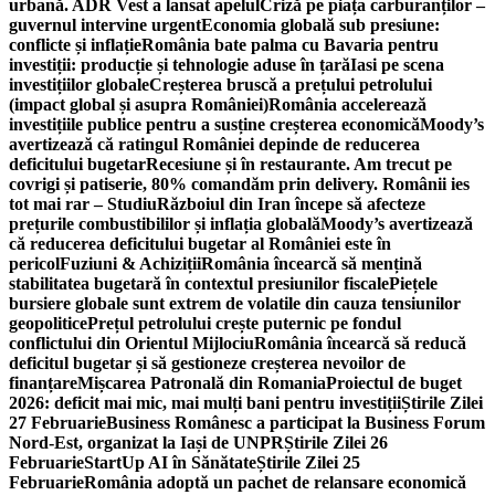
urbană. ADR Vest a lansat apelul
Criză pe piața carburanților –
guvernul intervine urgent
Economia globală sub presiune:
conflicte și inflație
România bate palma cu Bavaria pentru
investiții: producție și tehnologie aduse în țară
Iasi pe scena
investițiilor globale
Creșterea bruscă a prețului petrolului
(impact global și asupra României)
România accelerează
investițiile publice pentru a susține creșterea economică
Moody’s
avertizează că ratingul României depinde de reducerea
deficitului bugetar
Recesiune și în restaurante. Am trecut pe
covrigi și patiserie, 80% comandăm prin delivery. Românii ies
tot mai rar – Studiu
Războiul din Iran începe să afecteze
prețurile combustibililor și inflația globală
Moody’s avertizează
că reducerea deficitului bugetar al României este în
pericol
Fuziuni & Achiziții
România încearcă să mențină
stabilitatea bugetară în contextul presiunilor fiscale
Piețele
bursiere globale sunt extrem de volatile din cauza tensiunilor
geopolitice
Prețul petrolului crește puternic pe fondul
conflictului din Orientul Mijlociu
România încearcă să reducă
deficitul bugetar și să gestioneze creșterea nevoilor de
finanțare
Mișcarea Patronală din Romania
Proiectul de buget
2026: deficit mai mic, mai mulți bani pentru investiții
Știrile Zilei
27 Februarie
Business Românesc a participat la Business Forum
Nord-Est, organizat la Iași de UNPR
Știrile Zilei 26
Februarie
StartUp AI în Sănătate
Știrile Zilei 25
Februarie
România adoptă un pachet de relansare economică