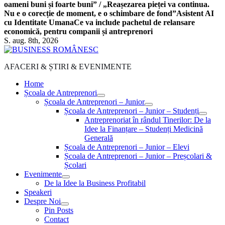
oameni buni și foarte buni” / „Reașezarea pieței va continua.
Nu e o corecție de moment, e o schimbare de fond”
Asistent AI
cu Identitate Umana
Ce va include pachetul de relansare
economică, pentru companii și antreprenori
S. aug. 8th, 2026
AFACERI & ȘTIRI & EVENIMENTE
Home
Școala de Antreprenori
Școala de Antreprenori – Junior
Școala de Antreprenori – Junior – Studenți
Antreprenoriat în rândul Tinerilor: De la
Idee la Finanțare – Studenți Medicină
Generală
Școala de Antreprenori – Junior – Elevi
Școala de Antreprenori – Junior – Preșcolari &
Școlari
Evenimente
De la Idee la Business Profitabil
Speakeri
Despre Noi
Pin Posts
Contact