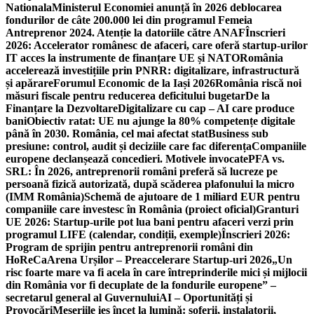
Nationala
Ministerul Economiei anunță în 2026 deblocarea
fondurilor de câte 200.000 lei din programul Femeia
Antreprenor 2024. Atenție la datoriile către ANAF
Înscrieri
2026: Accelerator românesc de afaceri, care oferă startup-urilor
IT acces la instrumente de finanțare UE și NATO
România
accelerează investițiile prin PNRR: digitalizare, infrastructură
și apărare
Forumul Economic de la Iași 2026
România riscă noi
măsuri fiscale pentru reducerea deficitului bugetar
De la
Finanțare la Dezvoltare
Digitalizare cu cap – AI care produce
bani
Obiectiv ratat: UE nu ajunge la 80% competențe digitale
până în 2030. România, cel mai afectat stat
Business sub
presiune: control, audit și deciziile care fac diferența
Companiile
europene declanșează concedieri. Motivele invocate
PFA vs.
SRL: În 2026, antreprenorii români preferă să lucreze pe
persoană fizică autorizată, după scăderea plafonului la micro
(IMM România)
Schemă de ajutoare de 1 miliard EUR pentru
companiile care investesc în România (proiect oficial)
Granturi
UE 2026: Startup-urile pot lua bani pentru afaceri verzi prin
programul LIFE (calendar, condiții, exemple)
Înscrieri 2026:
Program de sprijin pentru antreprenorii români din
HoReCa
Arena Urșilor – Preaccelerare Startup-uri 2026
„Un
risc foarte mare va fi acela în care întreprinderile mici și mijlocii
din România vor fi decuplate de la fondurile europene” –
secretarul general al Guvernului
AI – Oportunități și
Provocări
Meseriile ies încet la lumină: şoferii, instalatorii,