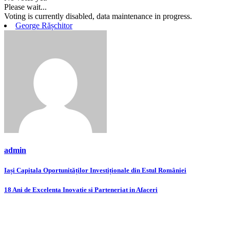
Please wait...
Voting is currently disabled, data maintenance in progress.
George Rășchitor
admin
Navigare
Iași Capitala Oportunităților Investiționale din Estul României
în
18 Ani de Excelenta Inovatie si Parteneriat in Afaceri
articole