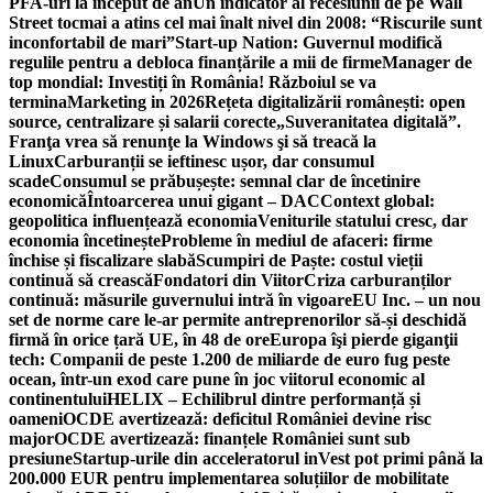
PFA-uri la început de an
Un indicator al recesiunii de pe Wall
Street tocmai a atins cel mai înalt nivel din 2008: “Riscurile sunt
inconfortabil de mari”
Start-up Nation: Guvernul modifică
regulile pentru a debloca finanțările a mii de firme
Manager de
top mondial: Investiți în România! Războiul se va
termina
Marketing in 2026
Rețeta digitalizării românești: open
source, centralizare și salarii corecte
„Suveranitatea digitală”.
Franţa vrea să renunţe la Windows şi să treacă la
Linux
Carburanții se ieftinesc ușor, dar consumul
scade
Consumul se prăbușește: semnal clar de încetinire
economică
Întoarcerea unui gigant – DAC
Context global:
geopolitica influențează economia
Veniturile statului cresc, dar
economia încetinește
Probleme în mediul de afaceri: firme
închise și fiscalizare slabă
Scumpiri de Paște: costul vieții
continuă să crească
Fondatori din Viitor
Criza carburanților
continuă: măsurile guvernului intră în vigoare
EU Inc. – un nou
set de norme care le-ar permite antreprenorilor să-și deschidă
firmă în orice țară UE, în 48 de ore
Europa îşi pierde giganţii
tech: Companii de peste 1.200 de miliarde de euro fug peste
ocean, într-un exod care pune în joc viitorul economic al
continentului
HELIX – Echilibrul dintre performanță și
oameni
OCDE avertizează: deficitul României devine risc
major
OCDE avertizează: finanțele României sunt sub
presiune
Startup-urile din acceleratorul inVest pot primi până la
200.000 EUR pentru implementarea soluțiilor de mobilitate