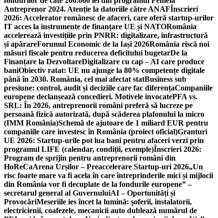
fondurilor de câte 200.000 lei din programul Femeia
Antreprenor 2024. Atenție la datoriile către ANAF
Înscrieri
2026: Accelerator românesc de afaceri, care oferă startup-urilor
IT acces la instrumente de finanțare UE și NATO
România
accelerează investițiile prin PNRR: digitalizare, infrastructură
și apărare
Forumul Economic de la Iași 2026
România riscă noi
măsuri fiscale pentru reducerea deficitului bugetar
De la
Finanțare la Dezvoltare
Digitalizare cu cap – AI care produce
bani
Obiectiv ratat: UE nu ajunge la 80% competențe digitale
până în 2030. România, cel mai afectat stat
Business sub
presiune: control, audit și deciziile care fac diferența
Companiile
europene declanșează concedieri. Motivele invocate
PFA vs.
SRL: În 2026, antreprenorii români preferă să lucreze pe
persoană fizică autorizată, după scăderea plafonului la micro
(IMM România)
Schemă de ajutoare de 1 miliard EUR pentru
companiile care investesc în România (proiect oficial)
Granturi
UE 2026: Startup-urile pot lua bani pentru afaceri verzi prin
programul LIFE (calendar, condiții, exemple)
Înscrieri 2026:
Program de sprijin pentru antreprenorii români din
HoReCa
Arena Urșilor – Preaccelerare Startup-uri 2026
„Un
risc foarte mare va fi acela în care întreprinderile mici și mijlocii
din România vor fi decuplate de la fondurile europene” –
secretarul general al Guvernului
AI – Oportunități și
Provocări
Meseriile ies încet la lumină: şoferii, instalatorii,
electricienii, coafezele, mecanicii auto dublează numărul de