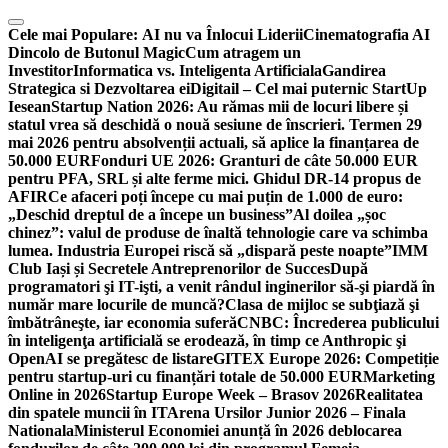
Skip
to
Cele mai Populare:
AI nu va Înlocui Liderii
Cinematografia AI
content
Dincolo de Butonul Magic
Cum atragem un
Investitor
Informatica vs. Inteligenta Artificiala
Gandirea
Strategica si Dezvoltarea ei
Digitail – Cel mai puternic StartUp
Iesean
Startup Nation 2026: Au rămas mii de locuri libere și
statul vrea să deschidă o nouă sesiune de înscrieri. Termen 29
mai 2026 pentru absolvenții actuali, să aplice la finanțarea de
50.000 EUR
Fonduri UE 2026: Granturi de câte 50.000 EUR
pentru PFA, SRL și alte ferme mici. Ghidul DR-14 propus de
AFIR
Ce afaceri poți începe cu mai puțin de 1.000 de euro:
„Deschid dreptul de a începe un business”
Al doilea „șoc
chinez”: valul de produse de înaltă tehnologie care va schimba
lumea. Industria Europei riscă să „dispară peste noapte”
IMM
Club Iași și Secretele Antreprenorilor de Succes
După
programatori şi IT-işti, a venit rândul inginerilor să-şi piardă în
număr mare locurile de muncă?
Clasa de mijloc se subţiază şi
îmbătrâneşte, iar economia suferă
CNBC: Încrederea publicului
în inteligenţa artificială se erodează, în timp ce Anthropic şi
OpenAI se pregătesc de listare
GITEX Europe 2026: Competiție
pentru startup-uri cu finanțări totale de 50.000 EUR
Marketing
Online in 2026
Startup Europe Week – Brasov 2026
Realitatea
din spatele muncii în IT
Arena Ursilor Junior 2026 – Finala
Nationala
Ministerul Economiei anunță în 2026 deblocarea