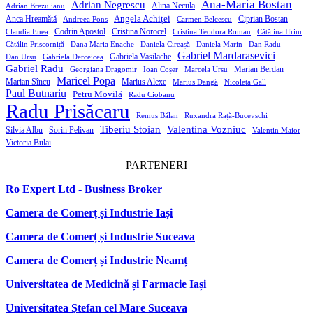
Ana-Maria Bostan
Adrian Negrescu
Alina Necula
Adrian Brezulianu
Angela Achiței
Anca Hreamătă
Ciprian Bostan
Andreea Pons
Carmen Belcescu
Codrin Apostol
Cristina Norocel
Claudia Enea
Cristina Teodora Roman
Cătălina Ifrim
Cătălin Priscorniță
Dana Maria Enache
Daniela Cireașă
Daniela Marin
Dan Radu
Gabriel Mardarasevici
Gabriela Vasilache
Dan Ursu
Gabriela Derceicea
Gabriel Radu
Marian Berdan
Georgiana Dragomir
Ioan Coșer
Marcela Ursu
Maricel Popa
Marian Sîncu
Marius Alexe
Marius Dangă
Nicoleta Gall
Paul Butnariu
Petru Movilă
Radu Ciobanu
Radu Prisăcaru
Remus Bălan
Ruxandra Rață-Bucevschi
Tiberiu Stoian
Valentina Vozniuc
Silvia Albu
Sorin Pelivan
Valentin Maior
Victoria Bulai
PARTENERI
Ro Expert Ltd - Business Broker
Camera de Comerț și Industrie Iași
Camera de Comerț și Industrie Suceava
Camera de Comerț și Industrie Neamț
Universitatea de Medicină și Farmacie Iași
Universitatea Ștefan cel Mare Suceava