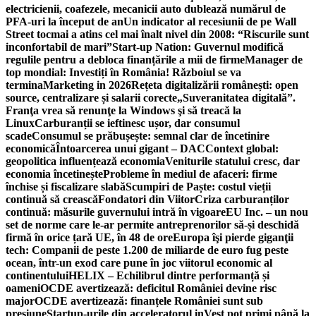
electricienii, coafezele, mecanicii auto dublează numărul de
PFA-uri la început de an
Un indicator al recesiunii de pe Wall
Street tocmai a atins cel mai înalt nivel din 2008: “Riscurile sunt
inconfortabil de mari”
Start-up Nation: Guvernul modifică
regulile pentru a debloca finanțările a mii de firme
Manager de
top mondial: Investiți în România! Războiul se va
termina
Marketing in 2026
Rețeta digitalizării românești: open
source, centralizare și salarii corecte
„Suveranitatea digitală”.
Franţa vrea să renunţe la Windows şi să treacă la
Linux
Carburanții se ieftinesc ușor, dar consumul
scade
Consumul se prăbușește: semnal clar de încetinire
economică
Întoarcerea unui gigant – DAC
Context global:
geopolitica influențează economia
Veniturile statului cresc, dar
economia încetinește
Probleme în mediul de afaceri: firme
închise și fiscalizare slabă
Scumpiri de Paște: costul vieții
continuă să crească
Fondatori din Viitor
Criza carburanților
continuă: măsurile guvernului intră în vigoare
EU Inc. – un nou
set de norme care le-ar permite antreprenorilor să-și deschidă
firmă în orice țară UE, în 48 de ore
Europa îşi pierde giganţii
tech: Companii de peste 1.200 de miliarde de euro fug peste
ocean, într-un exod care pune în joc viitorul economic al
continentului
HELIX – Echilibrul dintre performanță și
oameni
OCDE avertizează: deficitul României devine risc
major
OCDE avertizează: finanțele României sunt sub
presiune
Startup-urile din acceleratorul inVest pot primi până la