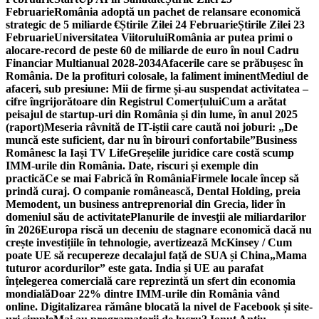
Februarie
România adoptă un pachet de relansare economică
strategic de 5 miliarde €
Știrile Zilei 24 Februarie
Știrile Zilei 23
Februarie
Universitatea Viitorului
România ar putea primi o
alocare-record de peste 60 de miliarde de euro în noul Cadru
Financiar Multianual 2028-2034
Afacerile care se prăbușesc în
România. De la profituri colosale, la faliment iminent
Mediul de
afaceri, sub presiune: Mii de firme și-au suspendat activitatea –
cifre îngrijorătoare din Registrul Comerțului
Cum a arătat
peisajul de startup-uri din România și din lume, în anul 2025
(raport)
Meseria râvnită de IT-iștii care caută noi joburi: „De
muncă este suficient, dar nu în birouri confortabile”
Business
Românesc la Iași TV Life
Greșelile juridice care costă scump
IMM-urile din România. Date, riscuri și exemple din
practică
Ce se mai Fabrică în România
Firmele locale încep să
prindă curaj. O companie românească, Dental Holding, preia
Memodent, un business antreprenorial din Grecia, lider în
domeniul său de activitate
Planurile de invesţii ale miliardarilor
în 2026
Europa riscă un deceniu de stagnare economică dacă nu
crește investițiile în tehnologie, avertizează McKinsey / Cum
poate UE să recupereze decalajul față de SUA și China
„Mama
tuturor acordurilor” este gata. India și UE au parafat
înțelegerea comercială care reprezintă un sfert din economia
mondială
Doar 22% dintre IMM-urile din România vând
online. Digitalizarea rămâne blocată la nivel de Facebook și site-