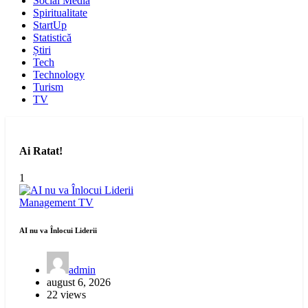
Social Media
Spiritualitate
StartUp
Statistică
Știri
Tech
Technology
Turism
TV
Ai Ratat!
1
Management
TV
AI nu va Înlocui Liderii
admin
august 6, 2026
22 views