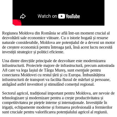
Regiunea Moldova din România se află într-un moment crucial al
dezvoltării sale economice viitoare. Cu o istorie bogată și resurse
naturale considerabile, Moldova are potențialul de a deveni un motor
de creștere economică pentru întreaga țară, însă acest lucru necesită
investiții strategice și politici eficiente.
Una dintre direcțiile principale de dezvoltare este modernizarea
infrastructurii. Proiectele majore de infrastructură, precum autostrada
A8 care va lega Iașiul de Târgu Mureș, sunt esențiale pentru
conectarea Moldovei cu restul țării și cu Europa. Îmbunătățirea
infrastructurii de transport va facilita fluxul de mărfuri și persoane,
atrăgând astfel investitori și stimulând comerțul regional.
Sectorul agricol, tradițional important pentru Moldova, are nevoie de
tehnologizare și modernizare pentru a crește productivitatea și
competitivitatea pe piețele interne și internaționale. Investițiile în
irigații, echipamente moderne și formarea profesională a fermierilor
sunt cruciale pentru valorificarea potențialului agricol al regiunii.