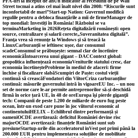
PFA-uri la început de an
Un indicator al recesiunii de pe Wall
Street tocmai a atins cel mai înalt nivel din 2008: “Riscurile sunt
inconfortabil de mari”
Start-up Nation: Guvernul modifică
regulile pentru a debloca finanțările a mii de firme
Manager de
top mondial: Investiți în România! Războiul se va
termina
Marketing in 2026
Rețeta digitalizării românești: open
source, centralizare și salarii corecte
„Suveranitatea digitală”.
Franţa vrea să renunţe la Windows şi să treacă la
Linux
Carburanții se ieftinesc ușor, dar consumul
scade
Consumul se prăbușește: semnal clar de încetinire
economică
Întoarcerea unui gigant – DAC
Context global:
geopolitica influențează economia
Veniturile statului cresc, dar
economia încetinește
Probleme în mediul de afaceri: firme
închise și fiscalizare slabă
Scumpiri de Paște: costul vieții
continuă să crească
Fondatori din Viitor
Criza carburanților
continuă: măsurile guvernului intră în vigoare
EU Inc. – un nou
set de norme care le-ar permite antreprenorilor să-și deschidă
firmă în orice țară UE, în 48 de ore
Europa îşi pierde giganţii
tech: Companii de peste 1.200 de miliarde de euro fug peste
ocean, într-un exod care pune în joc viitorul economic al
continentului
HELIX – Echilibrul dintre performanță și
oameni
OCDE avertizează: deficitul României devine risc
major
OCDE avertizează: finanțele României sunt sub
presiune
Startup-urile din acceleratorul inVest pot primi până la
200.000 EUR pentru implementarea soluțiilor de mobilitate