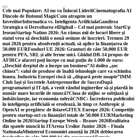
Skip
to
Cele mai Populare:
AI nu va Înlocui Liderii
Cinematografia AI
content
Dincolo de Butonul Magic
Cum atragem un
Investitor
Informatica vs. Inteligenta Artificiala
Gandirea
Strategica si Dezvoltarea ei
Digitail – Cel mai puternic StartUp
Iesean
Startup Nation 2026: Au rămas mii de locuri libere și
statul vrea să deschidă o nouă sesiune de înscrieri. Termen 29
mai 2026 pentru absolvenții actuali, să aplice la finanțarea de
50.000 EUR
Fonduri UE 2026: Granturi de câte 50.000 EUR
pentru PFA, SRL și alte ferme mici. Ghidul DR-14 propus de
AFIR
Ce afaceri poți începe cu mai puțin de 1.000 de euro:
„Deschid dreptul de a începe un business”
Al doilea „șoc
chinez”: valul de produse de înaltă tehnologie care va schimba
lumea. Industria Europei riscă să „dispară peste noapte”
IMM
Club Iași și Secretele Antreprenorilor de Succes
După
programatori şi IT-işti, a venit rândul inginerilor să-şi piardă în
număr mare locurile de muncă?
Clasa de mijloc se subţiază şi
îmbătrâneşte, iar economia suferă
CNBC: Încrederea publicului
în inteligenţa artificială se erodează, în timp ce Anthropic şi
OpenAI se pregătesc de listare
GITEX Europe 2026: Competiție
pentru startup-uri cu finanțări totale de 50.000 EUR
Marketing
Online in 2026
Startup Europe Week – Brasov 2026
Realitatea
din spatele muncii în IT
Arena Ursilor Junior 2026 – Finala
Nationala
Ministerul Economiei anunță în 2026 deblocarea