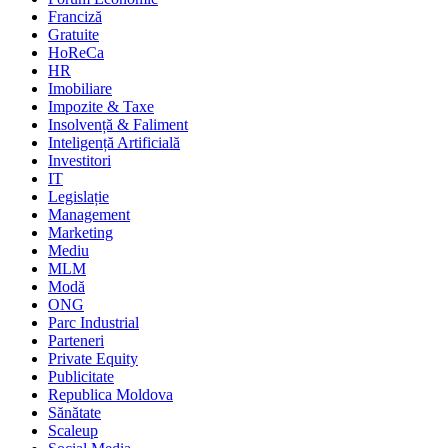
Franciză
Gratuite
HoReCa
HR
Imobiliare
Impozite & Taxe
Insolvență & Faliment
Inteligență Artificială
Investitori
IT
Legislație
Management
Marketing
Mediu
MLM
Modă
ONG
Parc Industrial
Parteneri
Private Equity
Publicitate
Republica Moldova
Sănătate
Scaleup