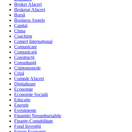
Broker Afaceri
Brokeraj Afaceri
Bursă
Business Angels
Capital
China
Coaching
Comerț Internațional
Comunicare
Comunicații
Construcții
Consultanță
Criptomonede
Criză
Cumpăr Afaceri
Digitalizare
Economie
Economie Socială
Educație
Energie
Evenimente
Finanțări Nerambursabile
Finanțe-Contabilitate
Fond Investiții
Forum Economic