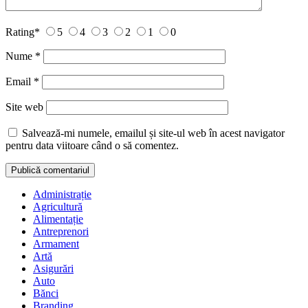
Rating
*
5
4
3
2
1
0
Nume
*
Email
*
Site web
Salvează-mi numele, emailul și site-ul web în acest navigator
pentru data viitoare când o să comentez.
Administrație
Agricultură
Alimentație
Antreprenori
Armament
Artă
Asigurări
Auto
Bănci
Branding