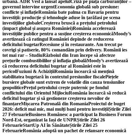
urbană. ADR Vest a lansat apelul
Criză pe piața carburanților –
guvernul intervine urgent
Economia globală sub presiune:
conflicte și inflație
România bate palma cu Bavaria pentru
investiții: producție și tehnologie aduse în țară
Iasi pe scena
investițiilor globale
Creșterea bruscă a prețului petrolului
(impact global și asupra României)
România accelerează
investițiile publice pentru a susține creșterea economică
Moody’s
avertizează că ratingul României depinde de reducerea
deficitului bugetar
Recesiune și în restaurante. Am trecut pe
covrigi și patiserie, 80% comandăm prin delivery. Românii ies
tot mai rar – Studiu
Războiul din Iran începe să afecteze
prețurile combustibililor și inflația globală
Moody’s avertizează
că reducerea deficitului bugetar al României este în
pericol
Fuziuni & Achiziții
România încearcă să mențină
stabilitatea bugetară în contextul presiunilor fiscale
Piețele
bursiere globale sunt extrem de volatile din cauza tensiunilor
geopolitice
Prețul petrolului crește puternic pe fondul
conflictului din Orientul Mijlociu
România încearcă să reducă
deficitul bugetar și să gestioneze creșterea nevoilor de
finanțare
Mișcarea Patronală din Romania
Proiectul de buget
2026: deficit mai mic, mai mulți bani pentru investiții
Știrile Zilei
27 Februarie
Business Românesc a participat la Business Forum
Nord-Est, organizat la Iași de UNPR
Știrile Zilei 26
Februarie
StartUp AI în Sănătate
Știrile Zilei 25
Februarie
România adoptă un pachet de relansare economică