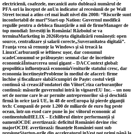
electricienii, coafezele, mecanicii auto dublează numărul de
PFA-uri la început de an
Un indicator al recesiunii de pe Wall
Street tocmai a atins cel mai înalt nivel din 2008: “Riscurile sunt
inconfortabil de mari”
Start-up Nation: Guvernul modifică
regulile pentru a debloca finanțările a mii de firme
Manager de
top mondial: Investiți în România! Războiul se va
termina
Marketing in 2026
Rețeta digitalizării românești: open
source, centralizare și salarii corecte
„Suveranitatea digitală”.
Franţa vrea să renunţe la Windows şi să treacă la
Linux
Carburanții se ieftinesc ușor, dar consumul
scade
Consumul se prăbușește: semnal clar de încetinire
economică
Întoarcerea unui gigant – DAC
Context global:
geopolitica influențează economia
Veniturile statului cresc, dar
economia încetinește
Probleme în mediul de afaceri: firme
închise și fiscalizare slabă
Scumpiri de Paște: costul vieții
continuă să crească
Fondatori din Viitor
Criza carburanților
continuă: măsurile guvernului intră în vigoare
EU Inc. – un nou
set de norme care le-ar permite antreprenorilor să-și deschidă
firmă în orice țară UE, în 48 de ore
Europa îşi pierde giganţii
tech: Companii de peste 1.200 de miliarde de euro fug peste
ocean, într-un exod care pune în joc viitorul economic al
continentului
HELIX – Echilibrul dintre performanță și
oameni
OCDE avertizează: deficitul României devine risc
major
OCDE avertizează: finanțele României sunt sub
presiune
Startup-urile din acceleratorul inVest pot primi până la