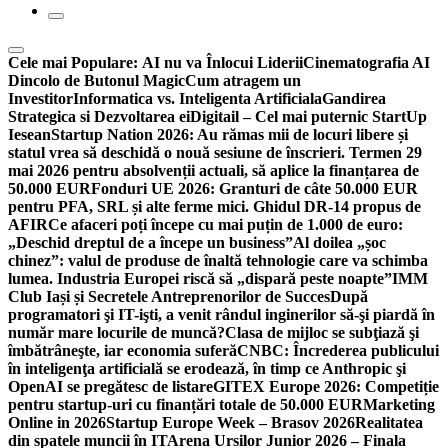
Cele mai Populare:
AI nu va Înlocui Liderii
Cinematografia AI
Dincolo de Butonul Magic
Cum atragem un
Investitor
Informatica vs. Inteligenta Artificiala
Gandirea
Strategica si Dezvoltarea ei
Digitail – Cel mai puternic StartUp
Iesean
Startup Nation 2026: Au rămas mii de locuri libere și
statul vrea să deschidă o nouă sesiune de înscrieri. Termen 29
mai 2026 pentru absolvenții actuali, să aplice la finanțarea de
50.000 EUR
Fonduri UE 2026: Granturi de câte 50.000 EUR
pentru PFA, SRL și alte ferme mici. Ghidul DR-14 propus de
AFIR
Ce afaceri poți începe cu mai puțin de 1.000 de euro:
„Deschid dreptul de a începe un business”
Al doilea „șoc
chinez”: valul de produse de înaltă tehnologie care va schimba
lumea. Industria Europei riscă să „dispară peste noapte”
IMM
Club Iași și Secretele Antreprenorilor de Succes
După
programatori şi IT-işti, a venit rândul inginerilor să-şi piardă în
număr mare locurile de muncă?
Clasa de mijloc se subţiază şi
îmbătrâneşte, iar economia suferă
CNBC: Încrederea publicului
în inteligenţa artificială se erodează, în timp ce Anthropic şi
OpenAI se pregătesc de listare
GITEX Europe 2026: Competiție
pentru startup-uri cu finanțări totale de 50.000 EUR
Marketing
Online in 2026
Startup Europe Week – Brasov 2026
Realitatea
din spatele muncii în IT
Arena Ursilor Junior 2026 – Finala