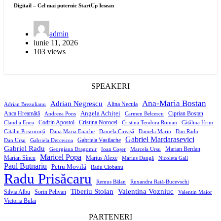
Digitail – Cel mai puternic StartUp Iesean
admin
iunie 11, 2026
103 views
SPEAKERI
Ana-Maria Bostan
Adrian Negrescu
Alina Necula
Adrian Brezulianu
Angela Achiței
Anca Hreamătă
Ciprian Bostan
Andreea Pons
Carmen Belcescu
Codrin Apostol
Cristina Norocel
Claudia Enea
Cristina Teodora Roman
Cătălina Ifrim
Cătălin Priscorniță
Dana Maria Enache
Daniela Cireașă
Daniela Marin
Dan Radu
Gabriel Mardarasevici
Gabriela Vasilache
Dan Ursu
Gabriela Derceicea
Gabriel Radu
Marian Berdan
Georgiana Dragomir
Ioan Coșer
Marcela Ursu
Maricel Popa
Marian Sîncu
Marius Alexe
Marius Dangă
Nicoleta Gall
Paul Butnariu
Petru Movilă
Radu Ciobanu
Radu Prisăcaru
Remus Bălan
Ruxandra Rață-Bucevschi
Tiberiu Stoian
Valentina Vozniuc
Silvia Albu
Sorin Pelivan
Valentin Maior
Victoria Bulai
PARTENERI