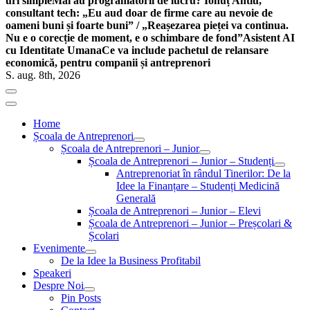
uri simple
Mai au programatorii de lucru? Ionuț Antiu,
consultant tech: „Eu aud doar de firme care au nevoie de
oameni buni și foarte buni” / „Reașezarea pieței va continua.
Nu e o corecție de moment, e o schimbare de fond”
Asistent AI
cu Identitate Umana
Ce va include pachetul de relansare
economică, pentru companii și antreprenori
S. aug. 8th, 2026
Home
Școala de Antreprenori
Școala de Antreprenori – Junior
Școala de Antreprenori – Junior – Studenți
Antreprenoriat în rândul Tinerilor: De la
Idee la Finanțare – Studenți Medicină
Generală
Școala de Antreprenori – Junior – Elevi
Școala de Antreprenori – Junior – Preșcolari &
Școlari
Evenimente
De la Idee la Business Profitabil
Speakeri
Despre Noi
Pin Posts