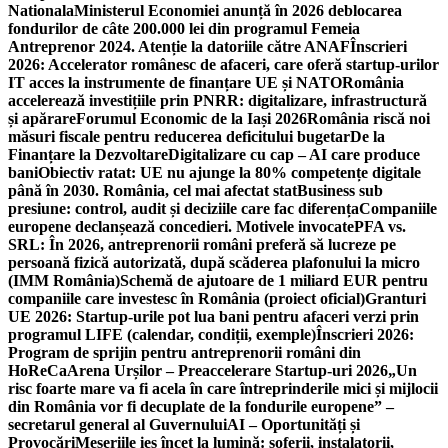
Nationala
Ministerul Economiei anunță în 2026 deblocarea
fondurilor de câte 200.000 lei din programul Femeia
Antreprenor 2024. Atenție la datoriile către ANAF
Înscrieri
2026: Accelerator românesc de afaceri, care oferă startup-urilor
IT acces la instrumente de finanțare UE și NATO
România
accelerează investițiile prin PNRR: digitalizare, infrastructură
și apărare
Forumul Economic de la Iași 2026
România riscă noi
măsuri fiscale pentru reducerea deficitului bugetar
De la
Finanțare la Dezvoltare
Digitalizare cu cap – AI care produce
bani
Obiectiv ratat: UE nu ajunge la 80% competențe digitale
până în 2030. România, cel mai afectat stat
Business sub
presiune: control, audit și deciziile care fac diferența
Companiile
europene declanșează concedieri. Motivele invocate
PFA vs.
SRL: În 2026, antreprenorii români preferă să lucreze pe
persoană fizică autorizată, după scăderea plafonului la micro
(IMM România)
Schemă de ajutoare de 1 miliard EUR pentru
companiile care investesc în România (proiect oficial)
Granturi
UE 2026: Startup-urile pot lua bani pentru afaceri verzi prin
programul LIFE (calendar, condiții, exemple)
Înscrieri 2026:
Program de sprijin pentru antreprenorii români din
HoReCa
Arena Urșilor – Preaccelerare Startup-uri 2026
„Un
risc foarte mare va fi acela în care întreprinderile mici și mijlocii
din România vor fi decuplate de la fondurile europene” –
secretarul general al Guvernului
AI – Oportunități și
Provocări
Meseriile ies încet la lumină: şoferii, instalatorii,