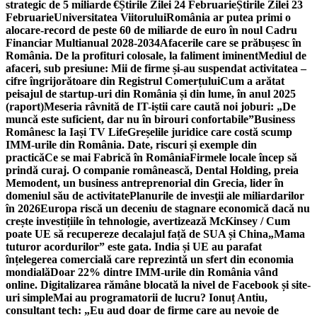
strategic de 5 miliarde €
Știrile Zilei 24 Februarie
Știrile Zilei 23
Februarie
Universitatea Viitorului
România ar putea primi o
alocare-record de peste 60 de miliarde de euro în noul Cadru
Financiar Multianual 2028-2034
Afacerile care se prăbușesc în
România. De la profituri colosale, la faliment iminent
Mediul de
afaceri, sub presiune: Mii de firme și-au suspendat activitatea –
cifre îngrijorătoare din Registrul Comerțului
Cum a arătat
peisajul de startup-uri din România și din lume, în anul 2025
(raport)
Meseria râvnită de IT-iștii care caută noi joburi: „De
muncă este suficient, dar nu în birouri confortabile”
Business
Românesc la Iași TV Life
Greșelile juridice care costă scump
IMM-urile din România. Date, riscuri și exemple din
practică
Ce se mai Fabrică în România
Firmele locale încep să
prindă curaj. O companie românească, Dental Holding, preia
Memodent, un business antreprenorial din Grecia, lider în
domeniul său de activitate
Planurile de invesţii ale miliardarilor
în 2026
Europa riscă un deceniu de stagnare economică dacă nu
crește investițiile în tehnologie, avertizează McKinsey / Cum
poate UE să recupereze decalajul față de SUA și China
„Mama
tuturor acordurilor” este gata. India și UE au parafat
înțelegerea comercială care reprezintă un sfert din economia
mondială
Doar 22% dintre IMM-urile din România vând
online. Digitalizarea rămâne blocată la nivel de Facebook și site-
uri simple
Mai au programatorii de lucru? Ionuț Antiu,
consultant tech: „Eu aud doar de firme care au nevoie de