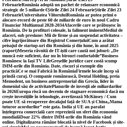
Februarie
România adoptă un pachet de relansare economică
strategic de 5 miliarde €
Știrile Zilei 24 Februarie
Știrile Zilei 23
Februarie
Universitatea Viitorului
România ar putea primi o
alocare-record de peste 60 de miliarde de euro în noul Cadru
Financiar Multianual 2028-2034
Afacerile care se prăbușesc în
România. De la profituri colosale, la faliment iminent
Mediul de
afaceri, sub presiune: Mii de firme și-au suspendat activitatea –
cifre îngrijorătoare din Registrul Comerțului
Cum a arătat
peisajul de startup-uri din România și din lume, în anul 2025
(raport)
Meseria râvnită de IT-iștii care caută noi joburi: „De
muncă este suficient, dar nu în birouri confortabile”
Business
Românesc la Iași TV Life
Greșelile juridice care costă scump
IMM-urile din România. Date, riscuri și exemple din
practică
Ce se mai Fabrică în România
Firmele locale încep să
prindă curaj. O companie românească, Dental Holding, preia
Memodent, un business antreprenorial din Grecia, lider în
domeniul său de activitate
Planurile de invesţii ale miliardarilor
în 2026
Europa riscă un deceniu de stagnare economică dacă nu
crește investițiile în tehnologie, avertizează McKinsey / Cum
poate UE să recupereze decalajul față de SUA și China
„Mama
tuturor acordurilor” este gata. India și UE au parafat
înțelegerea comercială care reprezintă un sfert din economia
mondială
Doar 22% dintre IMM-urile din România vând
online. Digitalizarea rămâne blocată la nivel de Facebook și site-