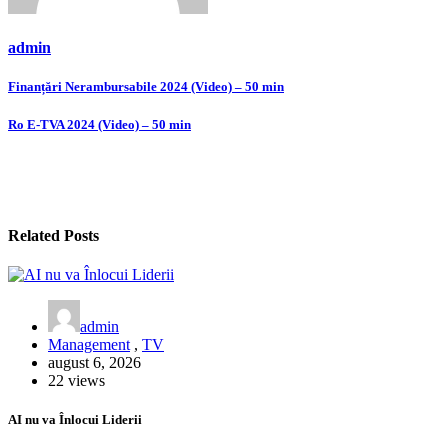
admin
Navigare
Finanțări Nerambursabile 2024 (Video) – 50 min
în
Ro E-TVA 2024 (Video) – 50 min
articole
Related Posts
admin
Management
,
TV
august 6, 2026
22 views
AI nu va Înlocui Liderii