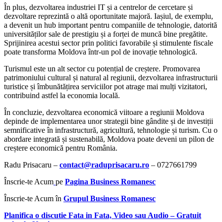
În plus, dezvoltarea industriei IT și a centrelor de cercetare și
dezvoltare reprezintă o altă oportunitate majoră. Iașiul, de exemplu,
a devenit un hub important pentru companiile de tehnologie, datorită
universităților sale de prestigiu și a forței de muncă bine pregătite.
Sprijinirea acestui sector prin politici favorabile și stimulente fiscale
poate transforma Moldova într-un pol de inovație tehnologică.
Turismul este un alt sector cu potențial de creștere. Promovarea
patrimoniului cultural și natural al regiunii, dezvoltarea infrastructurii
turistice și îmbunătățirea serviciilor pot atrage mai mulți vizitatori,
contribuind astfel la economia locală.
În concluzie, dezvoltarea economică viitoare a regiunii Moldova
depinde de implementarea unor strategii bine gândite și de investiții
semnificative în infrastructură, agricultură, tehnologie și turism. Cu o
abordare integrată și sustenabilă, Moldova poate deveni un pilon de
creștere economică pentru România.
Radu Prisacaru –
contact@raduprisacaru.ro
– 0727661799
Înscrie-te Acum
pe
Pagina Business Romanesc
Înscrie-te Acum în
Grupul Business Romanesc
Planifica o discutie Fata in Fata, Video sau Audio
–
Gratuit