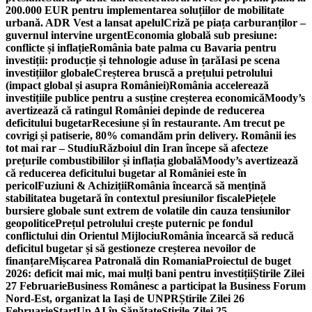
200.000 EUR pentru implementarea soluțiilor de mobilitate
urbană. ADR Vest a lansat apelul
Criză pe piața carburanților –
guvernul intervine urgent
Economia globală sub presiune:
conflicte și inflație
România bate palma cu Bavaria pentru
investiții: producție și tehnologie aduse în țară
Iasi pe scena
investițiilor globale
Creșterea bruscă a prețului petrolului
(impact global și asupra României)
România accelerează
investițiile publice pentru a susține creșterea economică
Moody’s
avertizează că ratingul României depinde de reducerea
deficitului bugetar
Recesiune și în restaurante. Am trecut pe
covrigi și patiserie, 80% comandăm prin delivery. Românii ies
tot mai rar – Studiu
Războiul din Iran începe să afecteze
prețurile combustibililor și inflația globală
Moody’s avertizează
că reducerea deficitului bugetar al României este în
pericol
Fuziuni & Achiziții
România încearcă să mențină
stabilitatea bugetară în contextul presiunilor fiscale
Piețele
bursiere globale sunt extrem de volatile din cauza tensiunilor
geopolitice
Prețul petrolului crește puternic pe fondul
conflictului din Orientul Mijlociu
România încearcă să reducă
deficitul bugetar și să gestioneze creșterea nevoilor de
finanțare
Mișcarea Patronală din Romania
Proiectul de buget
2026: deficit mai mic, mai mulți bani pentru investiții
Știrile Zilei
27 Februarie
Business Românesc a participat la Business Forum
Nord-Est, organizat la Iași de UNPR
Știrile Zilei 26
Februarie
StartUp AI în Sănătate
Știrile Zilei 25