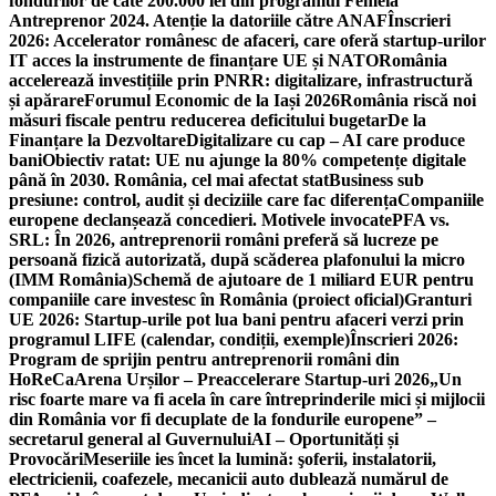
fondurilor de câte 200.000 lei din programul Femeia
Antreprenor 2024. Atenție la datoriile către ANAF
Înscrieri
2026: Accelerator românesc de afaceri, care oferă startup-urilor
IT acces la instrumente de finanțare UE și NATO
România
accelerează investițiile prin PNRR: digitalizare, infrastructură
și apărare
Forumul Economic de la Iași 2026
România riscă noi
măsuri fiscale pentru reducerea deficitului bugetar
De la
Finanțare la Dezvoltare
Digitalizare cu cap – AI care produce
bani
Obiectiv ratat: UE nu ajunge la 80% competențe digitale
până în 2030. România, cel mai afectat stat
Business sub
presiune: control, audit și deciziile care fac diferența
Companiile
europene declanșează concedieri. Motivele invocate
PFA vs.
SRL: În 2026, antreprenorii români preferă să lucreze pe
persoană fizică autorizată, după scăderea plafonului la micro
(IMM România)
Schemă de ajutoare de 1 miliard EUR pentru
companiile care investesc în România (proiect oficial)
Granturi
UE 2026: Startup-urile pot lua bani pentru afaceri verzi prin
programul LIFE (calendar, condiții, exemple)
Înscrieri 2026:
Program de sprijin pentru antreprenorii români din
HoReCa
Arena Urșilor – Preaccelerare Startup-uri 2026
„Un
risc foarte mare va fi acela în care întreprinderile mici și mijlocii
din România vor fi decuplate de la fondurile europene” –
secretarul general al Guvernului
AI – Oportunități și
Provocări
Meseriile ies încet la lumină: şoferii, instalatorii,
electricienii, coafezele, mecanicii auto dublează numărul de