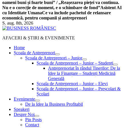
oameni buni și foarte buni” / „Reașezarea pieței va continua.
Nu e o corecție de moment, e o schimbare de fond”
Asistent AI
cu Identitate Umana
Ce va include pachetul de relansare
economică, pentru companii și antreprenori
S. aug. 8th, 2026
AFACERI & ȘTIRI & EVENIMENTE
Home
Școala de Antreprenori
Școala de Antreprenori – Junior
Școala de Antreprenori – Junior – Studenți
Antreprenoriat în rândul Tinerilor: De la
Idee la Finanțare – Studenți Medicină
Generală
Școala de Antreprenori – Junior – Elevi
Școala de Antreprenori – Junior – Preșcolari &
Școlari
Evenimente
De la Idee la Business Profitabil
Speakeri
Despre Noi
Pin Posts
Contact