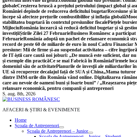
guvernul intervine urgent
Economia globală sub presiune: conflicte
globale
Creșterea bruscă a prețului petrolului (impact global și 
României depinde de reducerea deficitului bugetar
Recesiune și î
începe să afecteze prețurile combustibililor și inflația globală
Moody
stabilitatea bugetară în contextul presiunilor fiscale
Piețele bursie
Mijlociu
România încearcă să reducă deficitul bugetar și să gestio
investiții
Știrile Zilei 27 Februarie
Business Românesc a participat
Februarie
România adoptă un pachet de relansare economică strat
record de peste 60 de miliarde de euro în noul Cadru Financiar
presiune: Mii de firme și-au suspendat activitatea – cifre îngrijo
de IT-iștii care caută noi joburi: „De muncă este suficient, dar nu
și exemple din practică
Ce se mai Fabrică în România
Firmele loc
domeniul său de activitate
Planurile de invesţii ale miliardarilor î
UE să recupereze decalajul față de SUA și China
„Mama tuturor a
dintre IMM-urile din România vând online. Digitalizarea rămâne b
care au nevoie de oameni buni și foarte buni” / „Reașezarea pieț
relansare economică, pentru companii și antreprenori
S. aug. 8th, 2026
AFACERI & ȘTIRI & EVENIMENTE
Home
Școala de Antreprenori
Școala de Antreprenori – Junior
Școala de Antreprenori – Junior – Studenți