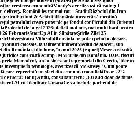
ție și tehnologie aduse în țară
Iasi pe scena investițiilor
usține creșterea economică
Moody’s avertizează că ratingul
n delivery. Românii ies tot mai rar – Studiu
Războiul din Iran
n pericol
Fuziuni & Achiziții
România încearcă să mențină
rețul petrolului crește puternic pe fondul conflictului din Orientul
ia
Proiectul de buget 2026: deficit mai mic, mai mulți bani pentru
lei 26 Februarie
StartUp AI în Sănătate
Știrile Zilei 25
arie
Universitatea Viitorului
România ar putea primi o alocare-
profituri colosale, la faliment iminent
Mediul de afaceri, sub
i din România și din lume, în anul 2025 (raport)
Meseria râvnită
le juridice care costă scump IMM-urile din România. Date, riscuri
 preia Memodent, un business antreprenorial din Grecia, lider în
 investițiile în tehnologie, avertizează McKinsey / Cum poate
ală care reprezintă un sfert din economia mondială
Doar 22%
i de lucru? Ionuț Antiu, consultant tech: „Eu aud doar de firme
sistent AI cu Identitate Umana
Ce va include pachetul de