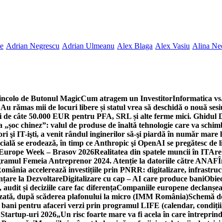
ne
Adrian Negrescu
Adrian Ulmeanu
Alex Blaga
Alex Vasiu
Alina Ne
incolo de Butonul Magic
Cum atragem un Investitor
Informatica vs.
Au rămas mii de locuri libere și statul vrea să deschidă o nouă sesi
 de câte 50.000 EUR pentru PFA, SRL și alte ferme mici. Ghidul
a „șoc chinez”: valul de produse de înaltă tehnologie care va schi
 şi IT-işti, a venit rândul inginerilor să-şi piardă în număr mare
cială se erodează, în timp ce Anthropic şi OpenAI se pregătesc de l
 Europe Week – Brasov 2026
Realitatea din spatele muncii în IT
Are
ogramul Femeia Antreprenor 2024. Atenție la datoriile către ANAF
Î
omânia accelerează investițiile prin PNRR: digitalizare, infrastruc
nțare la Dezvoltare
Digitalizare cu cap – AI care produce bani
Obiec
audit și deciziile care fac diferența
Companiile europene declanșeaz
rizată, după scăderea plafonului la micro (IMM România)
Schemă de
 bani pentru afaceri verzi prin programul LIFE (calendar, condiții
 Startup-uri 2026
„Un risc foarte mare va fi acela în care întreprind