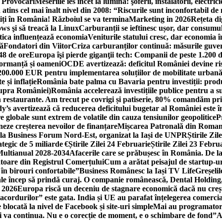
i Provocări
Meseriile ies încet la lumină: şoferii, instalatorii, elect
 atins cel mai înalt nivel din 2008: “Riscurile sunt inconfortabil de
iți în România! Războiul se va termina
Marketing in 2026
Rețeta di
ws şi să treacă la Linux
Carburanții se ieftinesc ușor, dar consumu
tica influențează economia
Veniturile statului cresc, dar economia î
că
Fondatori din Viitor
Criza carburanților continuă: măsurile guver
48 de ore
Europa îşi pierde giganţii tech: Companii de peste 1.200 d
formanță și oameni
OCDE avertizează: deficitul României devine ri
a 200.000 EUR pentru implementarea soluțiilor de mobilitate urbană
 și inflație
România bate palma cu Bavaria pentru investiții: produc
asupra României)
România accelerează investițiile publice pentru a s
n restaurante. Am trecut pe covrigi și patiserie, 80% comandăm pri
’s avertizează că reducerea deficitului bugetar al României este î
re globale sunt extrem de volatile din cauza tensiunilor geopolitice
P
neze creșterea nevoilor de finanțare
Mișcarea Patronală din Roman
 la Business Forum Nord-Est, organizat la Iași de UNPR
Știrile Zi
egic de 5 miliarde €
Știrile Zilei 24 Februarie
Știrile Zilei 23 Febru
 Multianual 2028-2034
Afacerile care se prăbușesc în România. De la 
rătoare din Registrul Comerțului
Cum a arătat peisajul de startup-ur
 în birouri confortabile”
Business Românesc la Iași TV Life
Greșeli
ale încep să prindă curaj. O companie românească, Dental Holding,
n 2026
Europa riscă un deceniu de stagnare economică dacă nu crește
cordurilor” este gata. India și UE au parafat înțelegerea comerci
locată la nivel de Facebook și site-uri simple
Mai au programatori
ei va continua. Nu e o corecție de moment, e o schimbare de fond”
A