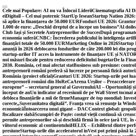
Skip
to
Cele mai Populare:
AI nu va Înlocui Liderii
Cinematografia AI D
content
ei
Digitail – Cel mai puternic StartUp Iesean
Startup Nation 2026: 
să aplice la finanțarea de 50.000 EUR
Fonduri UE 2026: Granturi
1.000 de euro: „Deschid dreptul de a începe un business”
Al doile
Club Iași și Secretele Antreprenorilor de Succes
După programatori
economia suferă
CNBC: Încrederea publicului în inteligenţa artifi
finanțări totale de 50.000 EUR
Marketing Online in 2026
Startup
anunță în 2026 deblocarea fondurilor de câte 200.000 lei din pr
startup-urilor IT acces la instrumente de finanțare UE și NATO
R
noi măsuri fiscale pentru reducerea deficitului bugetar
De la Fina
2030. România, cel mai afectat stat
Business sub presiune: control, 
antreprenorii români preferă să lucreze pe persoană fizică auto
România (proiect oficial)
Granturi UE 2026: Startup-urile pot lua
antreprenorii români din HoReCa
Arena Urșilor – Preaccelerare
europene” – secretarul general al Guvernului
AI – Oportunități ș
început de an
Un indicator al recesiunii de pe Wall Street tocmai a
debloca finanțările a mii de firme
Manager de top mondial: Invest
corecte
„Suveranitatea digitală”. Franţa vrea să renunţe la Windo
economică
Întoarcerea unui gigant – DAC
Context global: geopoli
fiscalizare slabă
Scumpiri de Paște: costul vieții continuă să creas
permite antreprenorilor să-și deschidă firmă în orice țară UE, în 
viitorul economic al continentului
HELIX – Echilibrul dintre per
presiune
Startup-urile din acceleratorul inVest pot primi până l