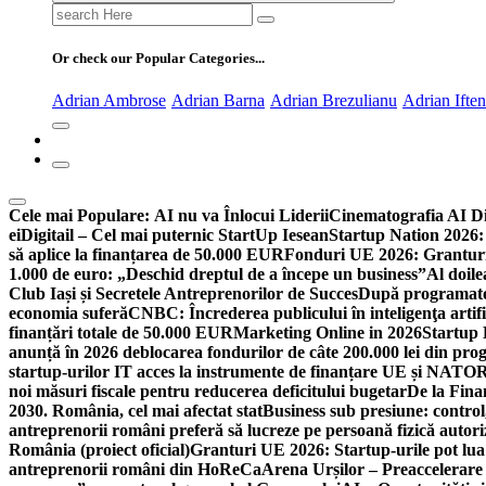
Search
for:
Or check our Popular Categories...
Adrian Ambrose
Adrian Barna
Adrian Brezulianu
Adrian Ifte
Cele mai Populare:
AI nu va Înlocui Liderii
Cinematografia AI D
ei
Digitail – Cel mai puternic StartUp Iesean
Startup Nation 2026: 
să aplice la finanțarea de 50.000 EUR
Fonduri UE 2026: Granturi
1.000 de euro: „Deschid dreptul de a începe un business”
Al doile
Club Iași și Secretele Antreprenorilor de Succes
După programatori
economia suferă
CNBC: Încrederea publicului în inteligenţa artifi
finanțări totale de 50.000 EUR
Marketing Online in 2026
Startup
anunță în 2026 deblocarea fondurilor de câte 200.000 lei din pr
startup-urilor IT acces la instrumente de finanțare UE și NATO
R
noi măsuri fiscale pentru reducerea deficitului bugetar
De la Fina
2030. România, cel mai afectat stat
Business sub presiune: control, 
antreprenorii români preferă să lucreze pe persoană fizică auto
România (proiect oficial)
Granturi UE 2026: Startup-urile pot lua
antreprenorii români din HoReCa
Arena Urșilor – Preaccelerare