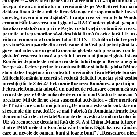
europene” – secretarul general al Guvernului
AI – Oportunități ș
început de an
Un indicator al recesiunii de pe Wall Street tocmai a
debloca finanțările a mii de firme
Manager de top mondial: Invest
corecte
„Suveranitatea digitală”. Franţa vrea să renunţe la Windo
economică
Întoarcerea unui gigant – DAC
Context global: geopoli
fiscalizare slabă
Scumpiri de Paște: costul vieții continuă să creas
permite antreprenorilor să-și deschidă firmă în orice țară UE, în 
viitorul economic al continentului
HELIX – Echilibrul dintre per
presiune
Startup-urile din acceleratorul inVest pot primi până l
guvernul intervine urgent
Economia globală sub presiune: conflicte
globale
Creșterea bruscă a prețului petrolului (impact global și 
României depinde de reducerea deficitului bugetar
Recesiune și î
începe să afecteze prețurile combustibililor și inflația globală
Moody
stabilitatea bugetară în contextul presiunilor fiscale
Piețele bursie
Mijlociu
România încearcă să reducă deficitul bugetar și să gestio
investiții
Știrile Zilei 27 Februarie
Business Românesc a participat
Februarie
România adoptă un pachet de relansare economică strat
record de peste 60 de miliarde de euro în noul Cadru Financiar
presiune: Mii de firme și-au suspendat activitatea – cifre îngrijo
de IT-iștii care caută noi joburi: „De muncă este suficient, dar nu
și exemple din practică
Ce se mai Fabrică în România
Firmele loc
domeniul său de activitate
Planurile de invesţii ale miliardarilor î
UE să recupereze decalajul față de SUA și China
„Mama tuturor a
dintre IMM-urile din România vând online. Digitalizarea rămâne b
care au nevoie de oameni buni și foarte buni” / „Reașezarea pieț