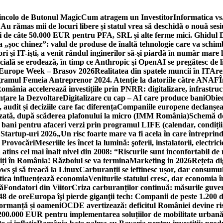
incolo de Butonul Magic
Cum atragem un Investitor
Informatica vs.
Au rămas mii de locuri libere și statul vrea să deschidă o nouă sesi
 de câte 50.000 EUR pentru PFA, SRL și alte ferme mici. Ghidul
a „șoc chinez”: valul de produse de înaltă tehnologie care va schi
 şi IT-işti, a venit rândul inginerilor să-şi piardă în număr mare
cială se erodează, în timp ce Anthropic şi OpenAI se pregătesc de l
 Europe Week – Brasov 2026
Realitatea din spatele muncii în IT
Are
ogramul Femeia Antreprenor 2024. Atenție la datoriile către ANAF
Î
omânia accelerează investițiile prin PNRR: digitalizare, infrastruc
nțare la Dezvoltare
Digitalizare cu cap – AI care produce bani
Obiec
audit și deciziile care fac diferența
Companiile europene declanșeaz
rizată, după scăderea plafonului la micro (IMM România)
Schemă de
 bani pentru afaceri verzi prin programul LIFE (calendar, condiții
 Startup-uri 2026
„Un risc foarte mare va fi acela în care întreprind
i Provocări
Meseriile ies încet la lumină: şoferii, instalatorii, elect
 atins cel mai înalt nivel din 2008: “Riscurile sunt inconfortabil de
iți în România! Războiul se va termina
Marketing in 2026
Rețeta di
ws şi să treacă la Linux
Carburanții se ieftinesc ușor, dar consumu
tica influențează economia
Veniturile statului cresc, dar economia î
că
Fondatori din Viitor
Criza carburanților continuă: măsurile guver
48 de ore
Europa îşi pierde giganţii tech: Companii de peste 1.200 d
formanță și oameni
OCDE avertizează: deficitul României devine ri
a 200.000 EUR pentru implementarea soluțiilor de mobilitate urbană