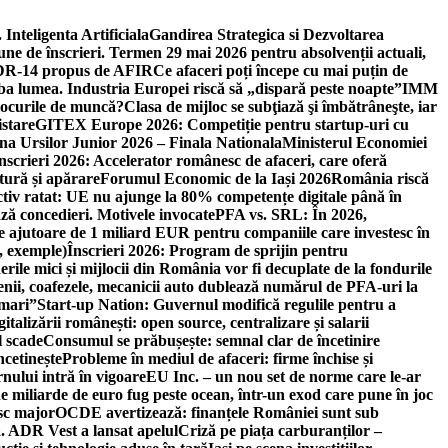
 Inteligenta Artificiala
Gandirea Strategica si Dezvoltarea
une de înscrieri. Termen 29 mai 2026 pentru absolvenții actuali,
 DR-14 propus de AFIR
Ce afaceri poți începe cu mai puțin de
mba lumea. Industria Europei riscă să „dispară peste noapte”
IMM
 locurile de muncă?
Clasa de mijloc se subţiază şi îmbătrâneşte, iar
istare
GITEX Europe 2026: Competiție pentru startup-uri cu
na Ursilor Junior 2026 – Finala Nationala
Ministerul Economiei
nscrieri 2026: Accelerator românesc de afaceri, care oferă
tură și apărare
Forumul Economic de la Iași 2026
România riscă
tiv ratat: UE nu ajunge la 80% competențe digitale până în
ă concedieri. Motivele invocate
PFA vs. SRL: În 2026,
 ajutoare de 1 miliard EUR pentru companiile care investesc în
, exemple)
Înscrieri 2026: Program de sprijin pentru
erile mici și mijlocii din România vor fi decuplate de la fondurile
ricienii, coafezele, mecanicii auto dublează numărul de PFA-uri la
 mari”
Start-up Nation: Guvernul modifică regulile pentru a
gitalizării românești: open source, centralizare și salarii
l scade
Consumul se prăbușește: semnal clar de încetinire
ncetinește
Probleme în mediul de afaceri: firme închise și
nului intră în vigoare
EU Inc. – un nou set de norme care le-ar
e miliarde de euro fug peste ocean, într-un exod care pune în joc
sc major
OCDE avertizează: finanțele României sunt sub
. ADR Vest a lansat apelul
Criză pe piața carburanților –