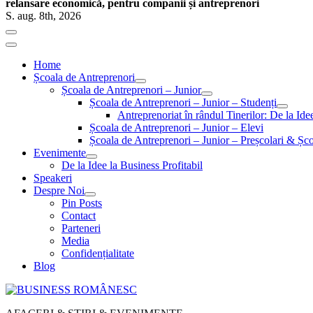
relansare economică, pentru companii și antreprenori
S. aug. 8th, 2026
Home
Școala de Antreprenori
Școala de Antreprenori – Junior
Școala de Antreprenori – Junior – Studenți
Antreprenoriat în rândul Tinerilor: De la Id
Școala de Antreprenori – Junior – Elevi
Școala de Antreprenori – Junior – Preșcolari & Șco
Evenimente
De la Idee la Business Profitabil
Speakeri
Despre Noi
Pin Posts
Contact
Parteneri
Media
Confidențialitate
Blog