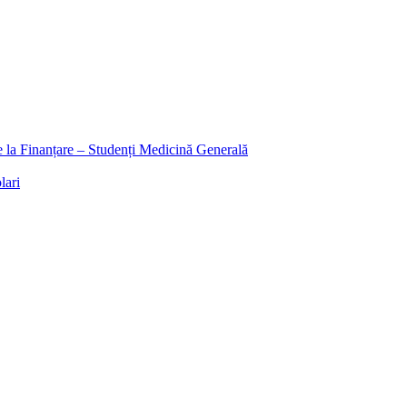
ee la Finanțare – Studenți Medicină Generală
lari