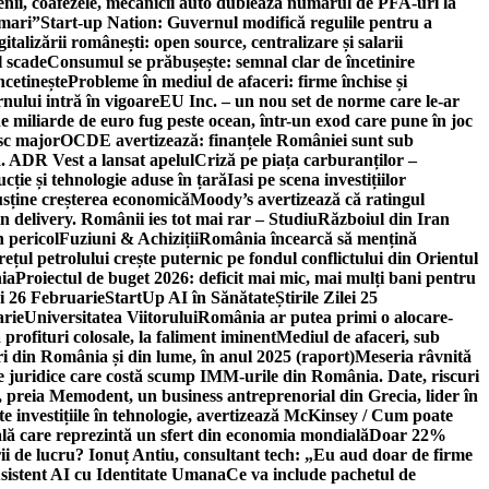
ricienii, coafezele, mecanicii auto dublează numărul de PFA-uri la
 mari”
Start-up Nation: Guvernul modifică regulile pentru a
gitalizării românești: open source, centralizare și salarii
l scade
Consumul se prăbușește: semnal clar de încetinire
ncetinește
Probleme în mediul de afaceri: firme închise și
nului intră în vigoare
EU Inc. – un nou set de norme care le-ar
e miliarde de euro fug peste ocean, într-un exod care pune în joc
sc major
OCDE avertizează: finanțele României sunt sub
. ADR Vest a lansat apelul
Criză pe piața carburanților –
ție și tehnologie aduse în țară
Iasi pe scena investițiilor
usține creșterea economică
Moody’s avertizează că ratingul
n delivery. Românii ies tot mai rar – Studiu
Războiul din Iran
n pericol
Fuziuni & Achiziții
România încearcă să mențină
rețul petrolului crește puternic pe fondul conflictului din Orientul
ia
Proiectul de buget 2026: deficit mai mic, mai mulți bani pentru
lei 26 Februarie
StartUp AI în Sănătate
Știrile Zilei 25
arie
Universitatea Viitorului
România ar putea primi o alocare-
profituri colosale, la faliment iminent
Mediul de afaceri, sub
i din România și din lume, în anul 2025 (raport)
Meseria râvnită
le juridice care costă scump IMM-urile din România. Date, riscuri
 preia Memodent, un business antreprenorial din Grecia, lider în
 investițiile în tehnologie, avertizează McKinsey / Cum poate
ală care reprezintă un sfert din economia mondială
Doar 22%
i de lucru? Ionuț Antiu, consultant tech: „Eu aud doar de firme
sistent AI cu Identitate Umana
Ce va include pachetul de