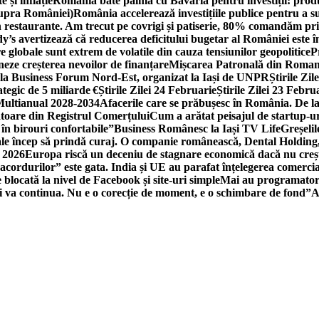
 și inflație
România bate palma cu Bavaria pentru investiții: produc
asupra României)
România accelerează investițiile publice pentru a s
n restaurante. Am trecut pe covrigi și patiserie, 80% comandăm pri
’s avertizează că reducerea deficitului bugetar al României este î
re globale sunt extrem de volatile din cauza tensiunilor geopolitice
P
neze creșterea nevoilor de finanțare
Mișcarea Patronală din Roman
 la Business Forum Nord-Est, organizat la Iași de UNPR
Știrile Zi
egic de 5 miliarde €
Știrile Zilei 24 Februarie
Știrile Zilei 23 Febru
 Multianual 2028-2034
Afacerile care se prăbușesc în România. De la 
rătoare din Registrul Comerțului
Cum a arătat peisajul de startup-ur
 în birouri confortabile”
Business Românesc la Iași TV Life
Greșeli
ale încep să prindă curaj. O companie românească, Dental Holding,
n 2026
Europa riscă un deceniu de stagnare economică dacă nu crește
cordurilor” este gata. India și UE au parafat înțelegerea comerci
locată la nivel de Facebook și site-uri simple
Mai au programatori
ei va continua. Nu e o corecție de moment, e o schimbare de fond”
A