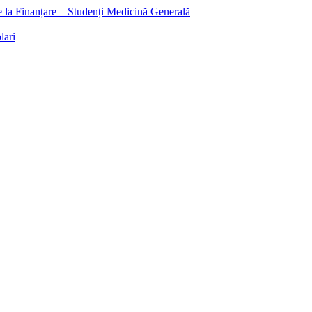
ee la Finanțare – Studenți Medicină Generală
lari