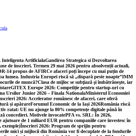
cula
 Inteligenta Artificiala
Gandirea Strategica si Dezvoltarea
une de înscrieri. Termen 29 mai 2026 pentru absolvenții actuali,
 DR-14 propus de AFIR
Ce afaceri poți începe cu mai puțin de
mba lumea. Industria Europei riscă să „dispară peste noapte”
IMM
 locurile de muncă?
Clasa de mijloc se subţiază şi îmbătrâneşte, iar
istare
GITEX Europe 2026: Competiție pentru startup-uri cu
na Ursilor Junior 2026 – Finala Nationala
Ministerul Economiei
nscrieri 2026: Accelerator românesc de afaceri, care oferă
tură și apărare
Forumul Economic de la Iași 2026
România riscă
tiv ratat: UE nu ajunge la 80% competențe digitale până în
ă concedieri. Motivele invocate
PFA vs. SRL: În 2026,
 ajutoare de 1 miliard EUR pentru companiile care investesc în
, exemple)
Înscrieri 2026: Program de sprijin pentru
erile mici și mijlocii din România vor fi decuplate de la fondurile