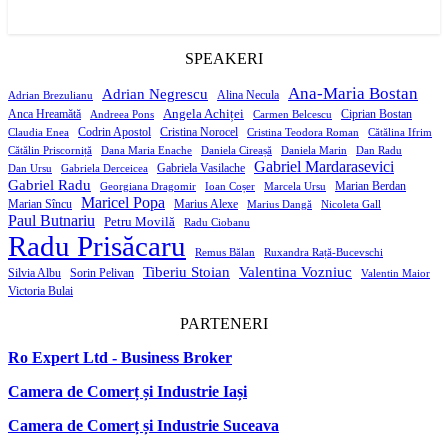
SPEAKERI
Ana-Maria Bostan
Adrian Negrescu
Alina Necula
Adrian Brezulianu
Angela Achiței
Anca Hreamătă
Ciprian Bostan
Andreea Pons
Carmen Belcescu
Codrin Apostol
Cristina Norocel
Claudia Enea
Cristina Teodora Roman
Cătălina Ifrim
Cătălin Priscorniță
Dana Maria Enache
Daniela Cireașă
Daniela Marin
Dan Radu
Gabriel Mardarasevici
Gabriela Vasilache
Dan Ursu
Gabriela Derceicea
Gabriel Radu
Marian Berdan
Georgiana Dragomir
Ioan Coșer
Marcela Ursu
Maricel Popa
Marian Sîncu
Marius Alexe
Marius Dangă
Nicoleta Gall
Paul Butnariu
Petru Movilă
Radu Ciobanu
Radu Prisăcaru
Remus Bălan
Ruxandra Rață-Bucevschi
Tiberiu Stoian
Valentina Vozniuc
Silvia Albu
Sorin Pelivan
Valentin Maior
Victoria Bulai
PARTENERI
Ro Expert Ltd - Business Broker
Camera de Comerț și Industrie Iași
Camera de Comerț și Industrie Suceava