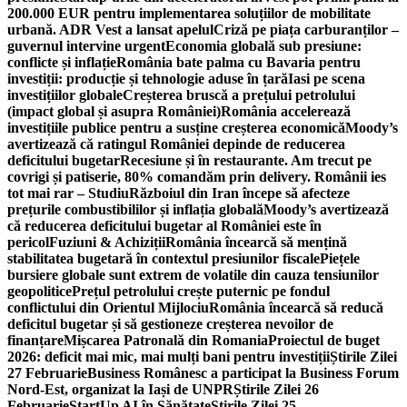
200.000 EUR pentru implementarea soluțiilor de mobilitate
urbană. ADR Vest a lansat apelul
Criză pe piața carburanților –
guvernul intervine urgent
Economia globală sub presiune:
conflicte și inflație
România bate palma cu Bavaria pentru
investiții: producție și tehnologie aduse în țară
Iasi pe scena
investițiilor globale
Creșterea bruscă a prețului petrolului
(impact global și asupra României)
România accelerează
investițiile publice pentru a susține creșterea economică
Moody’s
avertizează că ratingul României depinde de reducerea
deficitului bugetar
Recesiune și în restaurante. Am trecut pe
covrigi și patiserie, 80% comandăm prin delivery. Românii ies
tot mai rar – Studiu
Războiul din Iran începe să afecteze
prețurile combustibililor și inflația globală
Moody’s avertizează
că reducerea deficitului bugetar al României este în
pericol
Fuziuni & Achiziții
România încearcă să mențină
stabilitatea bugetară în contextul presiunilor fiscale
Piețele
bursiere globale sunt extrem de volatile din cauza tensiunilor
geopolitice
Prețul petrolului crește puternic pe fondul
conflictului din Orientul Mijlociu
România încearcă să reducă
deficitul bugetar și să gestioneze creșterea nevoilor de
finanțare
Mișcarea Patronală din Romania
Proiectul de buget
2026: deficit mai mic, mai mulți bani pentru investiții
Știrile Zilei
27 Februarie
Business Românesc a participat la Business Forum
Nord-Est, organizat la Iași de UNPR
Știrile Zilei 26
Februarie
StartUp AI în Sănătate
Știrile Zilei 25