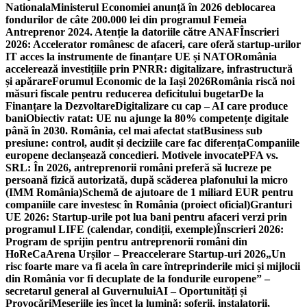
Nationala
Ministerul Economiei anunță în 2026 deblocarea
fondurilor de câte 200.000 lei din programul Femeia
Antreprenor 2024. Atenție la datoriile către ANAF
Înscrieri
2026: Accelerator românesc de afaceri, care oferă startup-urilor
IT acces la instrumente de finanțare UE și NATO
România
accelerează investițiile prin PNRR: digitalizare, infrastructură
și apărare
Forumul Economic de la Iași 2026
România riscă noi
măsuri fiscale pentru reducerea deficitului bugetar
De la
Finanțare la Dezvoltare
Digitalizare cu cap – AI care produce
bani
Obiectiv ratat: UE nu ajunge la 80% competențe digitale
până în 2030. România, cel mai afectat stat
Business sub
presiune: control, audit și deciziile care fac diferența
Companiile
europene declanșează concedieri. Motivele invocate
PFA vs.
SRL: În 2026, antreprenorii români preferă să lucreze pe
persoană fizică autorizată, după scăderea plafonului la micro
(IMM România)
Schemă de ajutoare de 1 miliard EUR pentru
companiile care investesc în România (proiect oficial)
Granturi
UE 2026: Startup-urile pot lua bani pentru afaceri verzi prin
programul LIFE (calendar, condiții, exemple)
Înscrieri 2026:
Program de sprijin pentru antreprenorii români din
HoReCa
Arena Urșilor – Preaccelerare Startup-uri 2026
„Un
risc foarte mare va fi acela în care întreprinderile mici și mijlocii
din România vor fi decuplate de la fondurile europene” –
secretarul general al Guvernului
AI – Oportunități și
Provocări
Meseriile ies încet la lumină: şoferii, instalatorii,