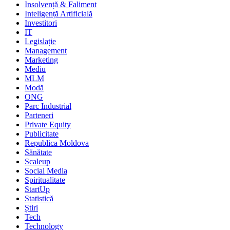
Insolvență & Faliment
Inteligență Artificială
Investitori
IT
Legislație
Management
Marketing
Mediu
MLM
Modă
ONG
Parc Industrial
Parteneri
Private Equity
Publicitate
Republica Moldova
Sănătate
Scaleup
Social Media
Spiritualitate
StartUp
Statistică
Știri
Tech
Technology