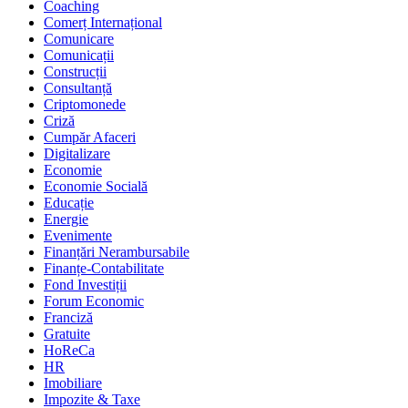
Coaching
Comerț Internațional
Comunicare
Comunicații
Construcții
Consultanță
Criptomonede
Criză
Cumpăr Afaceri
Digitalizare
Economie
Economie Socială
Educație
Energie
Evenimente
Finanțări Nerambursabile
Finanțe-Contabilitate
Fond Investiții
Forum Economic
Franciză
Gratuite
HoReCa
HR
Imobiliare
Impozite & Taxe