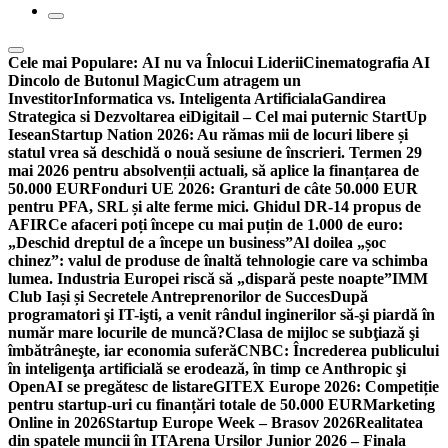
Cele mai Populare:
AI nu va Înlocui Liderii
Cinematografia AI
Dincolo de Butonul Magic
Cum atragem un
Investitor
Informatica vs. Inteligenta Artificiala
Gandirea
Strategica si Dezvoltarea ei
Digitail – Cel mai puternic StartUp
Iesean
Startup Nation 2026: Au rămas mii de locuri libere și
statul vrea să deschidă o nouă sesiune de înscrieri. Termen 29
mai 2026 pentru absolvenții actuali, să aplice la finanțarea de
50.000 EUR
Fonduri UE 2026: Granturi de câte 50.000 EUR
pentru PFA, SRL și alte ferme mici. Ghidul DR-14 propus de
AFIR
Ce afaceri poți începe cu mai puțin de 1.000 de euro:
„Deschid dreptul de a începe un business”
Al doilea „șoc
chinez”: valul de produse de înaltă tehnologie care va schimba
lumea. Industria Europei riscă să „dispară peste noapte”
IMM
Club Iași și Secretele Antreprenorilor de Succes
După
programatori şi IT-işti, a venit rândul inginerilor să-şi piardă în
număr mare locurile de muncă?
Clasa de mijloc se subţiază şi
îmbătrâneşte, iar economia suferă
CNBC: Încrederea publicului
în inteligenţa artificială se erodează, în timp ce Anthropic şi
OpenAI se pregătesc de listare
GITEX Europe 2026: Competiție
pentru startup-uri cu finanțări totale de 50.000 EUR
Marketing
Online in 2026
Startup Europe Week – Brasov 2026
Realitatea
din spatele muncii în IT
Arena Ursilor Junior 2026 – Finala