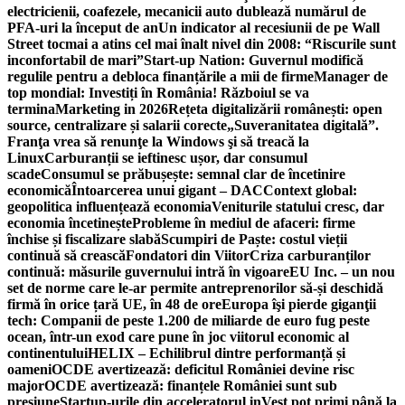
electricienii, coafezele, mecanicii auto dublează numărul de
PFA-uri la început de an
Un indicator al recesiunii de pe Wall
Street tocmai a atins cel mai înalt nivel din 2008: “Riscurile sunt
inconfortabil de mari”
Start-up Nation: Guvernul modifică
regulile pentru a debloca finanțările a mii de firme
Manager de
top mondial: Investiți în România! Războiul se va
termina
Marketing in 2026
Rețeta digitalizării românești: open
source, centralizare și salarii corecte
„Suveranitatea digitală”.
Franţa vrea să renunţe la Windows şi să treacă la
Linux
Carburanții se ieftinesc ușor, dar consumul
scade
Consumul se prăbușește: semnal clar de încetinire
economică
Întoarcerea unui gigant – DAC
Context global:
geopolitica influențează economia
Veniturile statului cresc, dar
economia încetinește
Probleme în mediul de afaceri: firme
închise și fiscalizare slabă
Scumpiri de Paște: costul vieții
continuă să crească
Fondatori din Viitor
Criza carburanților
continuă: măsurile guvernului intră în vigoare
EU Inc. – un nou
set de norme care le-ar permite antreprenorilor să-și deschidă
firmă în orice țară UE, în 48 de ore
Europa îşi pierde giganţii
tech: Companii de peste 1.200 de miliarde de euro fug peste
ocean, într-un exod care pune în joc viitorul economic al
continentului
HELIX – Echilibrul dintre performanță și
oameni
OCDE avertizează: deficitul României devine risc
major
OCDE avertizează: finanțele României sunt sub
presiune
Startup-urile din acceleratorul inVest pot primi până la