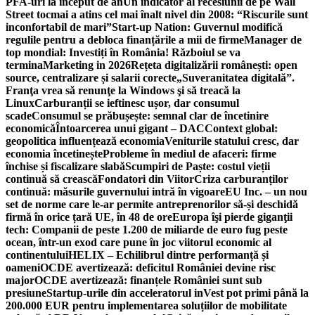
PFA-uri la început de an
Un indicator al recesiunii de pe Wall
Street tocmai a atins cel mai înalt nivel din 2008: “Riscurile sunt
inconfortabil de mari”
Start-up Nation: Guvernul modifică
regulile pentru a debloca finanțările a mii de firme
Manager de
top mondial: Investiți în România! Războiul se va
termina
Marketing in 2026
Rețeta digitalizării românești: open
source, centralizare și salarii corecte
„Suveranitatea digitală”.
Franţa vrea să renunţe la Windows şi să treacă la
Linux
Carburanții se ieftinesc ușor, dar consumul
scade
Consumul se prăbușește: semnal clar de încetinire
economică
Întoarcerea unui gigant – DAC
Context global:
geopolitica influențează economia
Veniturile statului cresc, dar
economia încetinește
Probleme în mediul de afaceri: firme
închise și fiscalizare slabă
Scumpiri de Paște: costul vieții
continuă să crească
Fondatori din Viitor
Criza carburanților
continuă: măsurile guvernului intră în vigoare
EU Inc. – un nou
set de norme care le-ar permite antreprenorilor să-și deschidă
firmă în orice țară UE, în 48 de ore
Europa îşi pierde giganţii
tech: Companii de peste 1.200 de miliarde de euro fug peste
ocean, într-un exod care pune în joc viitorul economic al
continentului
HELIX – Echilibrul dintre performanță și
oameni
OCDE avertizează: deficitul României devine risc
major
OCDE avertizează: finanțele României sunt sub
presiune
Startup-urile din acceleratorul inVest pot primi până la
200.000 EUR pentru implementarea soluțiilor de mobilitate