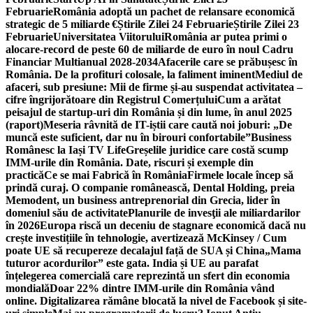
Februarie
România adoptă un pachet de relansare economică
strategic de 5 miliarde €
Știrile Zilei 24 Februarie
Știrile Zilei 23
Februarie
Universitatea Viitorului
România ar putea primi o
alocare-record de peste 60 de miliarde de euro în noul Cadru
Financiar Multianual 2028-2034
Afacerile care se prăbușesc în
România. De la profituri colosale, la faliment iminent
Mediul de
afaceri, sub presiune: Mii de firme și-au suspendat activitatea –
cifre îngrijorătoare din Registrul Comerțului
Cum a arătat
peisajul de startup-uri din România și din lume, în anul 2025
(raport)
Meseria râvnită de IT-iștii care caută noi joburi: „De
muncă este suficient, dar nu în birouri confortabile”
Business
Românesc la Iași TV Life
Greșelile juridice care costă scump
IMM-urile din România. Date, riscuri și exemple din
practică
Ce se mai Fabrică în România
Firmele locale încep să
prindă curaj. O companie românească, Dental Holding, preia
Memodent, un business antreprenorial din Grecia, lider în
domeniul său de activitate
Planurile de invesţii ale miliardarilor
în 2026
Europa riscă un deceniu de stagnare economică dacă nu
crește investițiile în tehnologie, avertizează McKinsey / Cum
poate UE să recupereze decalajul față de SUA și China
„Mama
tuturor acordurilor” este gata. India și UE au parafat
înțelegerea comercială care reprezintă un sfert din economia
mondială
Doar 22% dintre IMM-urile din România vând
online. Digitalizarea rămâne blocată la nivel de Facebook și site-