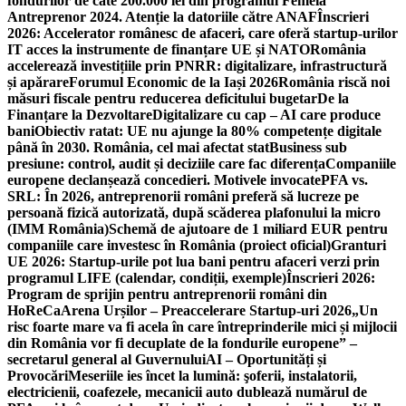
fondurilor de câte 200.000 lei din programul Femeia
Antreprenor 2024. Atenție la datoriile către ANAF
Înscrieri
2026: Accelerator românesc de afaceri, care oferă startup-urilor
IT acces la instrumente de finanțare UE și NATO
România
accelerează investițiile prin PNRR: digitalizare, infrastructură
și apărare
Forumul Economic de la Iași 2026
România riscă noi
măsuri fiscale pentru reducerea deficitului bugetar
De la
Finanțare la Dezvoltare
Digitalizare cu cap – AI care produce
bani
Obiectiv ratat: UE nu ajunge la 80% competențe digitale
până în 2030. România, cel mai afectat stat
Business sub
presiune: control, audit și deciziile care fac diferența
Companiile
europene declanșează concedieri. Motivele invocate
PFA vs.
SRL: În 2026, antreprenorii români preferă să lucreze pe
persoană fizică autorizată, după scăderea plafonului la micro
(IMM România)
Schemă de ajutoare de 1 miliard EUR pentru
companiile care investesc în România (proiect oficial)
Granturi
UE 2026: Startup-urile pot lua bani pentru afaceri verzi prin
programul LIFE (calendar, condiții, exemple)
Înscrieri 2026:
Program de sprijin pentru antreprenorii români din
HoReCa
Arena Urșilor – Preaccelerare Startup-uri 2026
„Un
risc foarte mare va fi acela în care întreprinderile mici și mijlocii
din România vor fi decuplate de la fondurile europene” –
secretarul general al Guvernului
AI – Oportunități și
Provocări
Meseriile ies încet la lumină: şoferii, instalatorii,
electricienii, coafezele, mecanicii auto dublează numărul de