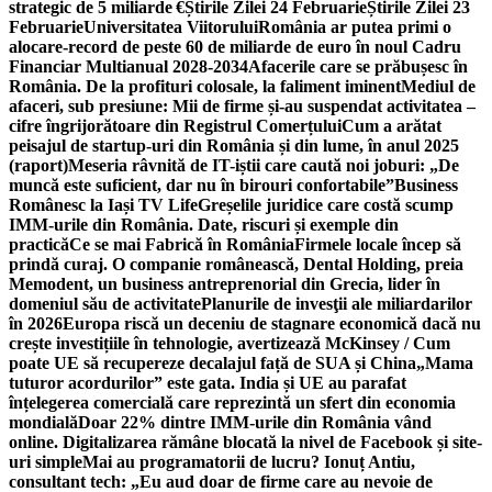
strategic de 5 miliarde €
Știrile Zilei 24 Februarie
Știrile Zilei 23
Februarie
Universitatea Viitorului
România ar putea primi o
alocare-record de peste 60 de miliarde de euro în noul Cadru
Financiar Multianual 2028-2034
Afacerile care se prăbușesc în
România. De la profituri colosale, la faliment iminent
Mediul de
afaceri, sub presiune: Mii de firme și-au suspendat activitatea –
cifre îngrijorătoare din Registrul Comerțului
Cum a arătat
peisajul de startup-uri din România și din lume, în anul 2025
(raport)
Meseria râvnită de IT-iștii care caută noi joburi: „De
muncă este suficient, dar nu în birouri confortabile”
Business
Românesc la Iași TV Life
Greșelile juridice care costă scump
IMM-urile din România. Date, riscuri și exemple din
practică
Ce se mai Fabrică în România
Firmele locale încep să
prindă curaj. O companie românească, Dental Holding, preia
Memodent, un business antreprenorial din Grecia, lider în
domeniul său de activitate
Planurile de invesţii ale miliardarilor
în 2026
Europa riscă un deceniu de stagnare economică dacă nu
crește investițiile în tehnologie, avertizează McKinsey / Cum
poate UE să recupereze decalajul față de SUA și China
„Mama
tuturor acordurilor” este gata. India și UE au parafat
înțelegerea comercială care reprezintă un sfert din economia
mondială
Doar 22% dintre IMM-urile din România vând
online. Digitalizarea rămâne blocată la nivel de Facebook și site-
uri simple
Mai au programatorii de lucru? Ionuț Antiu,
consultant tech: „Eu aud doar de firme care au nevoie de