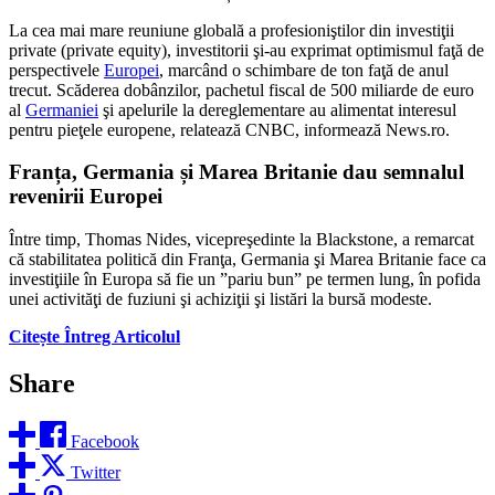
La cea mai mare reuniune globală a profesioniştilor din investiţii
private (private equity), investitorii şi-au exprimat optimismul faţă de
perspectivele
Europei
, marcând o schimbare de ton faţă de anul
trecut. Scăderea dobânzilor, pachetul fiscal de 500 miliarde de euro
al
Germaniei
şi apelurile la dereglementare au alimentat interesul
pentru pieţele europene, relatează CNBC, informează News.ro.
Franța, Germania și Marea Britanie dau semnalul
revenirii Europei
Între timp, Thomas Nides, vicepreşedinte la Blackstone, a remarcat
că stabilitatea politică din Franţa, Germania şi Marea Britanie face ca
investiţiile în Europa să fie un ”pariu bun” pe termen lung, în pofida
unei activităţi de fuziuni şi achiziţii şi listări la bursă modeste.
Citește Întreg Articolul
Share
Facebook
Twitter