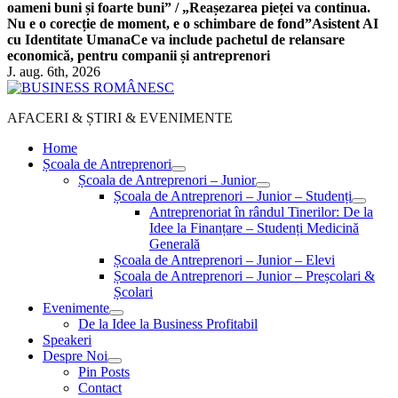
oameni buni și foarte buni” / „Reașezarea pieței va continua.
Nu e o corecție de moment, e o schimbare de fond”
Asistent AI
cu Identitate Umana
Ce va include pachetul de relansare
economică, pentru companii și antreprenori
J. aug. 6th, 2026
AFACERI & ȘTIRI & EVENIMENTE
Home
Școala de Antreprenori
Școala de Antreprenori – Junior
Școala de Antreprenori – Junior – Studenți
Antreprenoriat în rândul Tinerilor: De la
Idee la Finanțare – Studenți Medicină
Generală
Școala de Antreprenori – Junior – Elevi
Școala de Antreprenori – Junior – Preșcolari &
Școlari
Evenimente
De la Idee la Business Profitabil
Speakeri
Despre Noi
Pin Posts
Contact