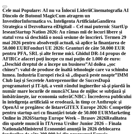
Skip
to
Cele mai Populare:
AI nu va Înlocui Liderii
Cinematografia AI
content
Dincolo de Butonul Magic
Cum atragem un
Investitor
Informatica vs. Inteligenta Artificiala
Gandirea
Strategica si Dezvoltarea ei
Digitail – Cel mai puternic StartUp
Iesean
Startup Nation 2026: Au rămas mii de locuri libere și
statul vrea să deschidă o nouă sesiune de înscrieri. Termen 29
mai 2026 pentru absolvenții actuali, să aplice la finanțarea de
50.000 EUR
Fonduri UE 2026: Granturi de câte 50.000 EUR
pentru PFA, SRL și alte ferme mici. Ghidul DR-14 propus de
AFIR
Ce afaceri poți începe cu mai puțin de 1.000 de euro:
„Deschid dreptul de a începe un business”
Al doilea „șoc
chinez”: valul de produse de înaltă tehnologie care va schimba
lumea. Industria Europei riscă să „dispară peste noapte”
IMM
Club Iași și Secretele Antreprenorilor de Succes
După
programatori şi IT-işti, a venit rândul inginerilor să-şi piardă în
număr mare locurile de muncă?
Clasa de mijloc se subţiază şi
îmbătrâneşte, iar economia suferă
CNBC: Încrederea publicului
în inteligenţa artificială se erodează, în timp ce Anthropic şi
OpenAI se pregătesc de listare
GITEX Europe 2026: Competiție
pentru startup-uri cu finanțări totale de 50.000 EUR
Marketing
Online in 2026
Startup Europe Week – Brasov 2026
Realitatea
din spatele muncii în IT
Arena Ursilor Junior 2026 – Finala
Nationala
Ministerul Economiei anunță în 2026 deblocarea