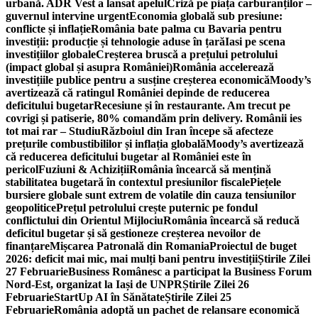
urbană. ADR Vest a lansat apelul
Criză pe piața carburanților –
guvernul intervine urgent
Economia globală sub presiune:
conflicte și inflație
România bate palma cu Bavaria pentru
investiții: producție și tehnologie aduse în țară
Iasi pe scena
investițiilor globale
Creșterea bruscă a prețului petrolului
(impact global și asupra României)
România accelerează
investițiile publice pentru a susține creșterea economică
Moody’s
avertizează că ratingul României depinde de reducerea
deficitului bugetar
Recesiune și în restaurante. Am trecut pe
covrigi și patiserie, 80% comandăm prin delivery. Românii ies
tot mai rar – Studiu
Războiul din Iran începe să afecteze
prețurile combustibililor și inflația globală
Moody’s avertizează
că reducerea deficitului bugetar al României este în
pericol
Fuziuni & Achiziții
România încearcă să mențină
stabilitatea bugetară în contextul presiunilor fiscale
Piețele
bursiere globale sunt extrem de volatile din cauza tensiunilor
geopolitice
Prețul petrolului crește puternic pe fondul
conflictului din Orientul Mijlociu
România încearcă să reducă
deficitul bugetar și să gestioneze creșterea nevoilor de
finanțare
Mișcarea Patronală din Romania
Proiectul de buget
2026: deficit mai mic, mai mulți bani pentru investiții
Știrile Zilei
27 Februarie
Business Românesc a participat la Business Forum
Nord-Est, organizat la Iași de UNPR
Știrile Zilei 26
Februarie
StartUp AI în Sănătate
Știrile Zilei 25
Februarie
România adoptă un pachet de relansare economică