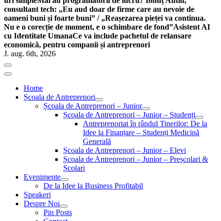
uri simple
Mai au programatorii de lucru? Ionuț Antiu,
consultant tech: „Eu aud doar de firme care au nevoie de
oameni buni și foarte buni” / „Reașezarea pieței va continua.
Nu e o corecție de moment, e o schimbare de fond”
Asistent AI
cu Identitate Umana
Ce va include pachetul de relansare
economică, pentru companii și antreprenori
J. aug. 6th, 2026
Home
Școala de Antreprenori
Școala de Antreprenori – Junior
Școala de Antreprenori – Junior – Studenți
Antreprenoriat în rândul Tinerilor: De la
Idee la Finanțare – Studenți Medicină
Generală
Școala de Antreprenori – Junior – Elevi
Școala de Antreprenori – Junior – Preșcolari &
Școlari
Evenimente
De la Idee la Business Profitabil
Speakeri
Despre Noi
Pin Posts