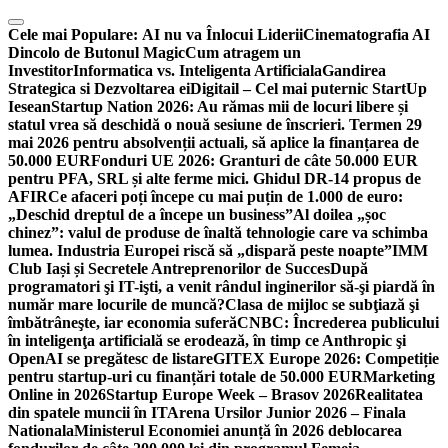
Skip
to
Cele mai Populare:
AI nu va Înlocui Liderii
Cinematografia AI
content
Dincolo de Butonul Magic
Cum atragem un
Investitor
Informatica vs. Inteligenta Artificiala
Gandirea
Strategica si Dezvoltarea ei
Digitail – Cel mai puternic StartUp
Iesean
Startup Nation 2026: Au rămas mii de locuri libere și
statul vrea să deschidă o nouă sesiune de înscrieri. Termen 29
mai 2026 pentru absolvenții actuali, să aplice la finanțarea de
50.000 EUR
Fonduri UE 2026: Granturi de câte 50.000 EUR
pentru PFA, SRL și alte ferme mici. Ghidul DR-14 propus de
AFIR
Ce afaceri poți începe cu mai puțin de 1.000 de euro:
„Deschid dreptul de a începe un business”
Al doilea „șoc
chinez”: valul de produse de înaltă tehnologie care va schimba
lumea. Industria Europei riscă să „dispară peste noapte”
IMM
Club Iași și Secretele Antreprenorilor de Succes
După
programatori şi IT-işti, a venit rândul inginerilor să-şi piardă în
număr mare locurile de muncă?
Clasa de mijloc se subţiază şi
îmbătrâneşte, iar economia suferă
CNBC: Încrederea publicului
în inteligenţa artificială se erodează, în timp ce Anthropic şi
OpenAI se pregătesc de listare
GITEX Europe 2026: Competiție
pentru startup-uri cu finanțări totale de 50.000 EUR
Marketing
Online in 2026
Startup Europe Week – Brasov 2026
Realitatea
din spatele muncii în IT
Arena Ursilor Junior 2026 – Finala
Nationala
Ministerul Economiei anunță în 2026 deblocarea