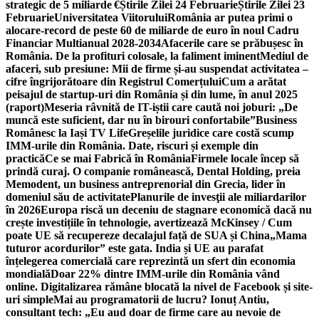
strategic de 5 miliarde €
Știrile Zilei 24 Februarie
Știrile Zilei 23
Februarie
Universitatea Viitorului
România ar putea primi o
alocare-record de peste 60 de miliarde de euro în noul Cadru
Financiar Multianual 2028-2034
Afacerile care se prăbușesc în
România. De la profituri colosale, la faliment iminent
Mediul de
afaceri, sub presiune: Mii de firme și-au suspendat activitatea –
cifre îngrijorătoare din Registrul Comerțului
Cum a arătat
peisajul de startup-uri din România și din lume, în anul 2025
(raport)
Meseria râvnită de IT-iștii care caută noi joburi: „De
muncă este suficient, dar nu în birouri confortabile”
Business
Românesc la Iași TV Life
Greșelile juridice care costă scump
IMM-urile din România. Date, riscuri și exemple din
practică
Ce se mai Fabrică în România
Firmele locale încep să
prindă curaj. O companie românească, Dental Holding, preia
Memodent, un business antreprenorial din Grecia, lider în
domeniul său de activitate
Planurile de invesţii ale miliardarilor
în 2026
Europa riscă un deceniu de stagnare economică dacă nu
crește investițiile în tehnologie, avertizează McKinsey / Cum
poate UE să recupereze decalajul față de SUA și China
„Mama
tuturor acordurilor” este gata. India și UE au parafat
înțelegerea comercială care reprezintă un sfert din economia
mondială
Doar 22% dintre IMM-urile din România vând
online. Digitalizarea rămâne blocată la nivel de Facebook și site-
uri simple
Mai au programatorii de lucru? Ionuț Antiu,
consultant tech: „Eu aud doar de firme care au nevoie de