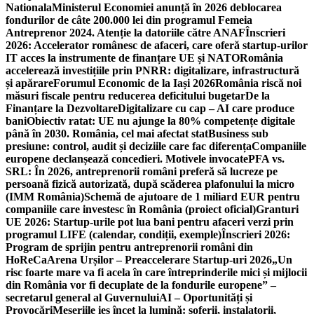
Nationala
Ministerul Economiei anunță în 2026 deblocarea
fondurilor de câte 200.000 lei din programul Femeia
Antreprenor 2024. Atenție la datoriile către ANAF
Înscrieri
2026: Accelerator românesc de afaceri, care oferă startup-urilor
IT acces la instrumente de finanțare UE și NATO
România
accelerează investițiile prin PNRR: digitalizare, infrastructură
și apărare
Forumul Economic de la Iași 2026
România riscă noi
măsuri fiscale pentru reducerea deficitului bugetar
De la
Finanțare la Dezvoltare
Digitalizare cu cap – AI care produce
bani
Obiectiv ratat: UE nu ajunge la 80% competențe digitale
până în 2030. România, cel mai afectat stat
Business sub
presiune: control, audit și deciziile care fac diferența
Companiile
europene declanșează concedieri. Motivele invocate
PFA vs.
SRL: În 2026, antreprenorii români preferă să lucreze pe
persoană fizică autorizată, după scăderea plafonului la micro
(IMM România)
Schemă de ajutoare de 1 miliard EUR pentru
companiile care investesc în România (proiect oficial)
Granturi
UE 2026: Startup-urile pot lua bani pentru afaceri verzi prin
programul LIFE (calendar, condiții, exemple)
Înscrieri 2026:
Program de sprijin pentru antreprenorii români din
HoReCa
Arena Urșilor – Preaccelerare Startup-uri 2026
„Un
risc foarte mare va fi acela în care întreprinderile mici și mijlocii
din România vor fi decuplate de la fondurile europene” –
secretarul general al Guvernului
AI – Oportunități și
Provocări
Meseriile ies încet la lumină: şoferii, instalatorii,