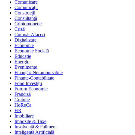
Comunicare
Comunicații
Construcții
Consultanță
Criptomonede
Criză
Cumpăr Afaceri
Digitalizare
Economie
Economie Socială
Educație
Energie
Evenimente
Finanțări Nerambursabile
Finanțe-Contabilitate
Fond Investiții
Forum Economic
Franciză
Gratuite
HoReCa
HR
Imobiliare
Impozite & Taxe
Insolvență & Faliment
Inteligență Artificială