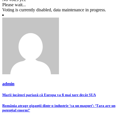
Please wait...
Voting is currently disabled, data maintenance in progress.
admin
Navigare
Marii jucători pariază că Europa va fi mai tare decât SUA
în
România atrage giganții dintr-o industrie ‘ca un magnet’: ‘Țara are un
articole
potențial enorm!’