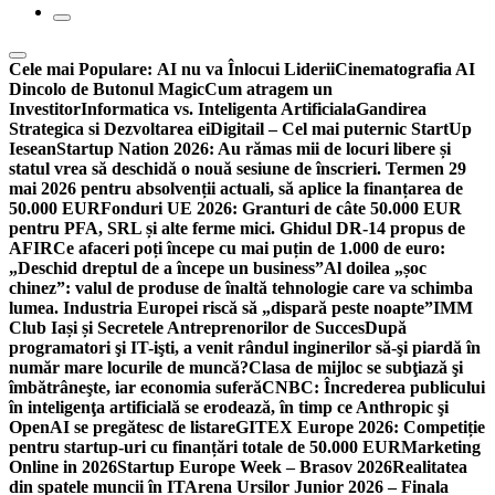
Cele mai Populare:
AI nu va Înlocui Liderii
Cinematografia AI
Dincolo de Butonul Magic
Cum atragem un
Investitor
Informatica vs. Inteligenta Artificiala
Gandirea
Strategica si Dezvoltarea ei
Digitail – Cel mai puternic StartUp
Iesean
Startup Nation 2026: Au rămas mii de locuri libere și
statul vrea să deschidă o nouă sesiune de înscrieri. Termen 29
mai 2026 pentru absolvenții actuali, să aplice la finanțarea de
50.000 EUR
Fonduri UE 2026: Granturi de câte 50.000 EUR
pentru PFA, SRL și alte ferme mici. Ghidul DR-14 propus de
AFIR
Ce afaceri poți începe cu mai puțin de 1.000 de euro:
„Deschid dreptul de a începe un business”
Al doilea „șoc
chinez”: valul de produse de înaltă tehnologie care va schimba
lumea. Industria Europei riscă să „dispară peste noapte”
IMM
Club Iași și Secretele Antreprenorilor de Succes
După
programatori şi IT-işti, a venit rândul inginerilor să-şi piardă în
număr mare locurile de muncă?
Clasa de mijloc se subţiază şi
îmbătrâneşte, iar economia suferă
CNBC: Încrederea publicului
în inteligenţa artificială se erodează, în timp ce Anthropic şi
OpenAI se pregătesc de listare
GITEX Europe 2026: Competiție
pentru startup-uri cu finanțări totale de 50.000 EUR
Marketing
Online in 2026
Startup Europe Week – Brasov 2026
Realitatea
din spatele muncii în IT
Arena Ursilor Junior 2026 – Finala