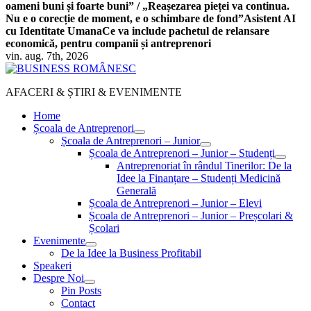
oameni buni și foarte buni” / „Reașezarea pieței va continua.
Nu e o corecție de moment, e o schimbare de fond”
Asistent AI
cu Identitate Umana
Ce va include pachetul de relansare
economică, pentru companii și antreprenori
vin. aug. 7th, 2026
AFACERI & ȘTIRI & EVENIMENTE
Home
Școala de Antreprenori
Școala de Antreprenori – Junior
Școala de Antreprenori – Junior – Studenți
Antreprenoriat în rândul Tinerilor: De la
Idee la Finanțare – Studenți Medicină
Generală
Școala de Antreprenori – Junior – Elevi
Școala de Antreprenori – Junior – Preșcolari &
Școlari
Evenimente
De la Idee la Business Profitabil
Speakeri
Despre Noi
Pin Posts
Contact