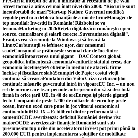
PFA-uri la început de an
Un indicator al recesiunii de pe Wall
Street tocmai a atins cel mai înalt nivel din 2008: “Riscurile sunt
inconfortabil de mari”
Start-up Nation: Guvernul modifică
regulile pentru a debloca finanțările a mii de firme
Manager de
top mondial: Investiți în România! Războiul se va
termina
Marketing in 2026
Rețeta digitalizării românești: open
source, centralizare și salarii corecte
„Suveranitatea digitală”.
Franţa vrea să renunţe la Windows şi să treacă la
Linux
Carburanții se ieftinesc ușor, dar consumul
scade
Consumul se prăbușește: semnal clar de încetinire
economică
Întoarcerea unui gigant – DAC
Context global:
geopolitica influențează economia
Veniturile statului cresc, dar
economia încetinește
Probleme în mediul de afaceri: firme
închise și fiscalizare slabă
Scumpiri de Paște: costul vieții
continuă să crească
Fondatori din Viitor
Criza carburanților
continuă: măsurile guvernului intră în vigoare
EU Inc. – un nou
set de norme care le-ar permite antreprenorilor să-și deschidă
firmă în orice țară UE, în 48 de ore
Europa îşi pierde giganţii
tech: Companii de peste 1.200 de miliarde de euro fug peste
ocean, într-un exod care pune în joc viitorul economic al
continentului
HELIX – Echilibrul dintre performanță și
oameni
OCDE avertizează: deficitul României devine risc
major
OCDE avertizează: finanțele României sunt sub
presiune
Startup-urile din acceleratorul inVest pot primi până la
200.000 EUR pentru implementarea soluțiilor de mobilitate