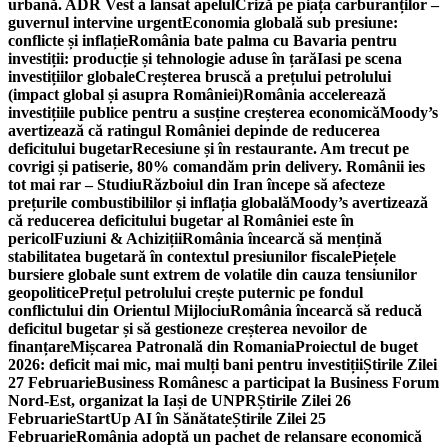
urbană. ADR Vest a lansat apelul
Criză pe piața carburanților –
guvernul intervine urgent
Economia globală sub presiune:
conflicte și inflație
România bate palma cu Bavaria pentru
investiții: producție și tehnologie aduse în țară
Iasi pe scena
investițiilor globale
Creșterea bruscă a prețului petrolului
(impact global și asupra României)
România accelerează
investițiile publice pentru a susține creșterea economică
Moody’s
avertizează că ratingul României depinde de reducerea
deficitului bugetar
Recesiune și în restaurante. Am trecut pe
covrigi și patiserie, 80% comandăm prin delivery. Românii ies
tot mai rar – Studiu
Războiul din Iran începe să afecteze
prețurile combustibililor și inflația globală
Moody’s avertizează
că reducerea deficitului bugetar al României este în
pericol
Fuziuni & Achiziții
România încearcă să mențină
stabilitatea bugetară în contextul presiunilor fiscale
Piețele
bursiere globale sunt extrem de volatile din cauza tensiunilor
geopolitice
Prețul petrolului crește puternic pe fondul
conflictului din Orientul Mijlociu
România încearcă să reducă
deficitul bugetar și să gestioneze creșterea nevoilor de
finanțare
Mișcarea Patronală din Romania
Proiectul de buget
2026: deficit mai mic, mai mulți bani pentru investiții
Știrile Zilei
27 Februarie
Business Românesc a participat la Business Forum
Nord-Est, organizat la Iași de UNPR
Știrile Zilei 26
Februarie
StartUp AI în Sănătate
Știrile Zilei 25
Februarie
România adoptă un pachet de relansare economică