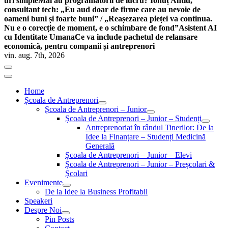
uri simple
Mai au programatorii de lucru? Ionuț Antiu,
consultant tech: „Eu aud doar de firme care au nevoie de
oameni buni și foarte buni” / „Reașezarea pieței va continua.
Nu e o corecție de moment, e o schimbare de fond”
Asistent AI
cu Identitate Umana
Ce va include pachetul de relansare
economică, pentru companii și antreprenori
vin. aug. 7th, 2026
Home
Școala de Antreprenori
Școala de Antreprenori – Junior
Școala de Antreprenori – Junior – Studenți
Antreprenoriat în rândul Tinerilor: De la
Idee la Finanțare – Studenți Medicină
Generală
Școala de Antreprenori – Junior – Elevi
Școala de Antreprenori – Junior – Preșcolari &
Școlari
Evenimente
De la Idee la Business Profitabil
Speakeri
Despre Noi
Pin Posts