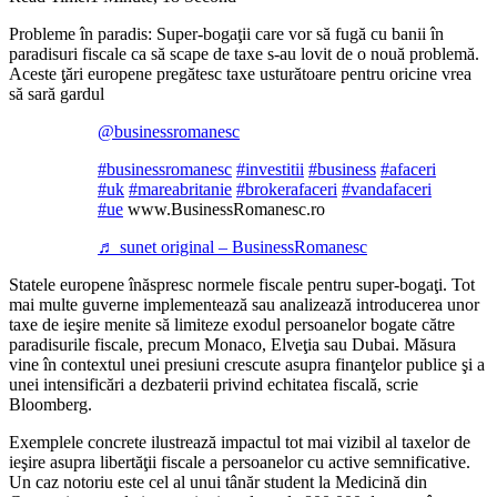
Probleme în paradis: Super-bogaţii care vor să fugă cu banii în
paradisuri fiscale ca să scape de taxe s-au lovit de o nouă problemă.
Aceste ţări europene pregătesc taxe usturătoare pentru oricine vrea
să sară gardul
@businessromanesc
#businessromanesc
#investitii
#business
#afaceri
#uk
#mareabritanie
#brokerafaceri
#vandafaceri
#ue
www.BusinessRomanesc.ro
♬ sunet original – BusinessRomanesc
Statele europene înăspresc normele fiscale pentru super-bogaţi. Tot
mai multe guverne implementează sau analizează introducerea unor
taxe de ieşire menite să limiteze exodul persoanelor bogate către
paradisurile fiscale, precum Monaco, Elveţia sau Dubai. Măsura
vine în contextul unei presiuni crescute asupra finanţelor publice şi a
unei intensificări a dezbaterii privind echitatea fiscală, scrie
Bloomberg.
Exemplele concrete ilustrează impactul tot mai vizibil al taxelor de
ieşire asupra libertăţii fiscale a persoanelor cu active semnificative.
Un caz notoriu este cel al unui tânăr student la Medicină din