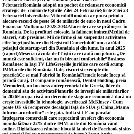
Februarie
România adoptă un pachet de relansare economică
strategic de 5 miliarde €
Știrile Zilei 24 Februarie
Știrile Zilei 23
Februarie
Universitatea Viitorului
România ar putea primi o
alocare-record de peste 60 de miliarde de euro în noul Cadru
Financiar Multianual 2028-2034
Afacerile care se prăbușesc în
România. De la profituri colosale, la faliment iminent
Mediul de
afaceri, sub presiune: Mii de firme și-au suspendat activitatea –
cifre îngrijorătoare din Registrul Comerțului
Cum a arătat
peisajul de startup-uri din România și din lume, în anul 2025
(raport)
Meseria râvnită de IT-iștii care caută noi joburi: „De
muncă este suficient, dar nu în birouri confortabile”
Business
Românesc la Iași TV Life
Greșelile juridice care costă scump
IMM-urile din România. Date, riscuri și exemple din
practică
Ce se mai Fabrică în România
Firmele locale încep să
prindă curaj. O companie românească, Dental Holding, preia
Memodent, un business antreprenorial din Grecia, lider în
domeniul său de activitate
Planurile de invesţii ale miliardarilor
în 2026
Europa riscă un deceniu de stagnare economică dacă nu
crește investițiile în tehnologie, avertizează McKinsey / Cum
poate UE să recupereze decalajul față de SUA și China
„Mama
tuturor acordurilor” este gata. India și UE au parafat
înțelegerea comercială care reprezintă un sfert din economia
mondială
Doar 22% dintre IMM-urile din România vând
online. Digitalizarea rămâne blocată la nivel de Facebook și site-