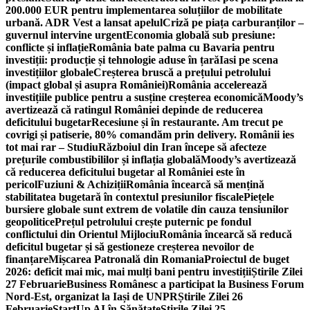
200.000 EUR pentru implementarea soluțiilor de mobilitate
urbană. ADR Vest a lansat apelul
Criză pe piața carburanților –
guvernul intervine urgent
Economia globală sub presiune:
conflicte și inflație
România bate palma cu Bavaria pentru
investiții: producție și tehnologie aduse în țară
Iasi pe scena
investițiilor globale
Creșterea bruscă a prețului petrolului
(impact global și asupra României)
România accelerează
investițiile publice pentru a susține creșterea economică
Moody’s
avertizează că ratingul României depinde de reducerea
deficitului bugetar
Recesiune și în restaurante. Am trecut pe
covrigi și patiserie, 80% comandăm prin delivery. Românii ies
tot mai rar – Studiu
Războiul din Iran începe să afecteze
prețurile combustibililor și inflația globală
Moody’s avertizează
că reducerea deficitului bugetar al României este în
pericol
Fuziuni & Achiziții
România încearcă să mențină
stabilitatea bugetară în contextul presiunilor fiscale
Piețele
bursiere globale sunt extrem de volatile din cauza tensiunilor
geopolitice
Prețul petrolului crește puternic pe fondul
conflictului din Orientul Mijlociu
România încearcă să reducă
deficitul bugetar și să gestioneze creșterea nevoilor de
finanțare
Mișcarea Patronală din Romania
Proiectul de buget
2026: deficit mai mic, mai mulți bani pentru investiții
Știrile Zilei
27 Februarie
Business Românesc a participat la Business Forum
Nord-Est, organizat la Iași de UNPR
Știrile Zilei 26
Februarie
StartUp AI în Sănătate
Știrile Zilei 25