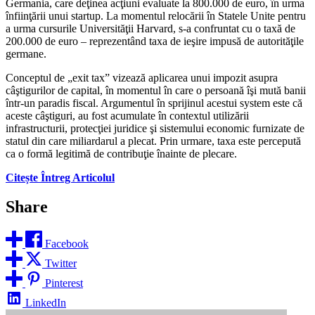
Germania, care deţinea acţiuni evaluate la 800.000 de euro, în urma
înfiinţării unui startup. La momentul relocării în Statele Unite pentru
a urma cursurile Universităţii Harvard, s-a confruntat cu o taxă de
200.000 de euro – reprezentând taxa de ieşire impusă de autorităţile
germane.
Conceptul de „exit tax” vizează aplicarea unui impozit asupra
câştigurilor de capital, în momentul în care o persoană îşi mută banii
într-un paradis fiscal. Argumentul în sprijinul acestui system este că
aceste câştiguri, au fost acumulate în contextul utilizării
infrastructurii, protecţiei juridice şi sistemului economic furnizate de
statul din care miliardarul a plecat. Prin urmare, taxa este percepută
ca o formă legitimă de contribuţie înainte de plecare.
Citește Întreg Articolul
Share
Facebook
Twitter
Pinterest
LinkedIn