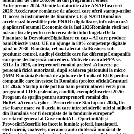
fondurilor de câte 200.000 lei din programul Femeia
Antreprenor 2024. Atenție la datoriile către ANAF
Înscrieri
2026: Accelerator românesc de afaceri, care oferă startup-urilor
IT acces la instrumente de finanțare UE și NATO
România
accelerează investițiile prin PNRR: digitalizare, infrastructură
și apărare
Forumul Economic de la Iași 2026
România riscă noi
măsuri fiscale pentru reducerea deficitului bugetar
De la
Finanțare la Dezvoltare
Digitalizare cu cap – AI care produce
bani
Obiectiv ratat: UE nu ajunge la 80% competențe digitale
până în 2030. România, cel mai afectat stat
Business sub
presiune: control, audit și deciziile care fac diferența
Companiile
europene declanșează concedieri. Motivele invocate
PFA vs.
SRL: În 2026, antreprenorii români preferă să lucreze pe
persoană fizică autorizată, după scăderea plafonului la micro
(IMM România)
Schemă de ajutoare de 1 miliard EUR pentru
companiile care investesc în România (proiect oficial)
Granturi
UE 2026: Startup-urile pot lua bani pentru afaceri verzi prin
programul LIFE (calendar, condiții, exemple)
Înscrieri 2026:
Program de sprijin pentru antreprenorii români din
HoReCa
Arena Urșilor – Preaccelerare Startup-uri 2026
„Un
risc foarte mare va fi acela în care întreprinderile mici și mijlocii
din România vor fi decuplate de la fondurile europene” –
secretarul general al Guvernului
AI – Oportunități și
Provocări
Meseriile ies încet la lumină: şoferii, instalatorii,
electricienii, coafezele, mecanicii auto dublează numărul de