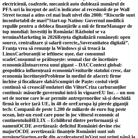
electricienii, coafezele, mecanicii auto dublează numărul de
PFA-uri la început de an
Un indicator al recesiunii de pe Wall
Street tocmai a atins cel mai înalt nivel din 2008: “Riscurile sunt
inconfortabil de mari”
Start-up Nation: Guvernul modifică
regulile pentru a debloca finanțările a mii de firme
Manager de
top mondial: Investiți în România! Războiul se va
termina
Marketing in 2026
Rețeta digitalizării românești: open
source, centralizare și salarii corecte
„Suveranitatea digitală”.
Franţa vrea să renunţe la Windows şi să treacă la
Linux
Carburanții se ieftinesc ușor, dar consumul
scade
Consumul se prăbușește: semnal clar de încetinire
economică
Întoarcerea unui gigant – DAC
Context global:
geopolitica influențează economia
Veniturile statului cresc, dar
economia încetinește
Probleme în mediul de afaceri: firme
închise și fiscalizare slabă
Scumpiri de Paște: costul vieții
continuă să crească
Fondatori din Viitor
Criza carburanților
continuă: măsurile guvernului intră în vigoare
EU Inc. – un nou
set de norme care le-ar permite antreprenorilor să-și deschidă
firmă în orice țară UE, în 48 de ore
Europa îşi pierde giganţii
tech: Companii de peste 1.200 de miliarde de euro fug peste
ocean, într-un exod care pune în joc viitorul economic al
continentului
HELIX – Echilibrul dintre performanță și
oameni
OCDE avertizează: deficitul României devine risc
major
OCDE avertizează: finanțele României sunt sub
presiune
Startup-urile din acceleratorul inVest pot primi până la