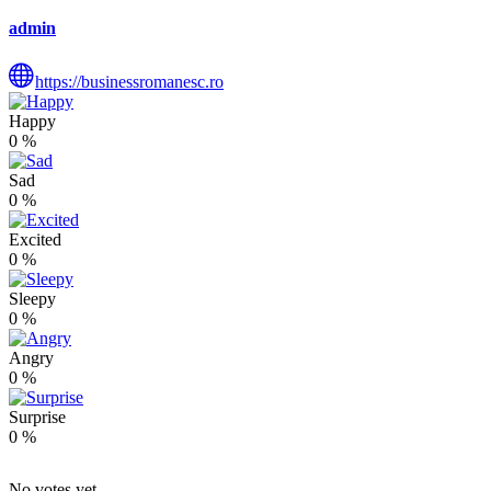
admin
https://businessromanesc.ro
Happy
0
%
Sad
0
%
Excited
0
%
Sleepy
0
%
Angry
0
%
Surprise
0
%
No votes yet.