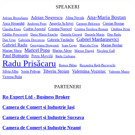
SPEAKERI
Ana-Maria Bostan
Adrian Negrescu
Alina Necula
Adrian Brezulianu
Angela Achiței
Anca Hreamătă
Ciprian Bostan
Andreea Pons
Carmen Belcescu
Codrin Apostol
Cristina Norocel
Claudia Enea
Cristina Teodora Roman
Cătălina Ifrim
Cătălin Priscorniță
Dana Maria Enache
Daniela Cireașă
Daniela Marin
Dan Radu
Gabriel Mardarasevici
Gabriela Vasilache
Dan Ursu
Gabriela Derceicea
Gabriel Radu
Marian Berdan
Georgiana Dragomir
Ioan Coșer
Marcela Ursu
Maricel Popa
Marian Sîncu
Marius Alexe
Marius Dangă
Nicoleta Gall
Paul Butnariu
Petru Movilă
Radu Ciobanu
Radu Prisăcaru
Remus Bălan
Ruxandra Rață-Bucevschi
Tiberiu Stoian
Valentina Vozniuc
Silvia Albu
Sorin Pelivan
Valentin Maior
Victoria Bulai
PARTENERI
Ro Expert Ltd - Business Broker
Camera de Comerț și Industrie Iași
Camera de Comerț și Industrie Suceava
Camera de Comerț și Industrie Neamț