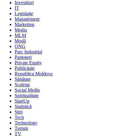
Investitori
IT
Legislație
Management
Marketing
Mediu
MLM
Modă
ONG
Parc Industrial
Parteneri
Private Equity
Publicitate
Republica Moldova
Sănătate
Scaleup
Social Media
Spiritualitate
StartUp
Statistică
Știri
Tech
Technology
Turism
TV