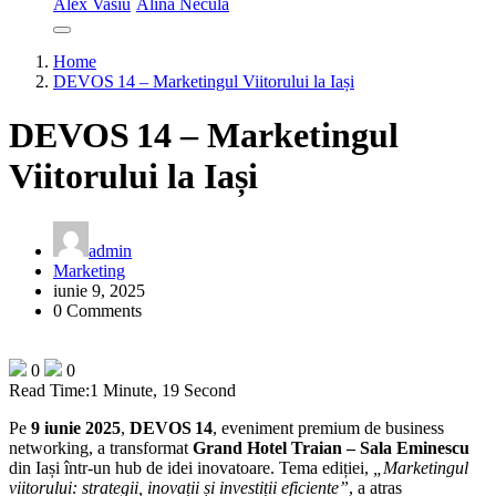
Alex Vasiu
Alina Necula
Home
DEVOS 14 – Marketingul Viitorului la Iași
DEVOS 14 – Marketingul
Viitorului la Iași
admin
Marketing
iunie 9, 2025
0 Comments
0
0
Read Time:
1 Minute, 19 Second
Pe
9 iunie 2025
,
DEVOS 14
, eveniment premium de business
networking, a transformat
Grand Hotel Traian – Sala Eminescu
din Iași într-un hub de idei inovatoare. Tema ediției,
„Marketingul
viitorului: strategii, inovații și investiții eficiente”
, a atras