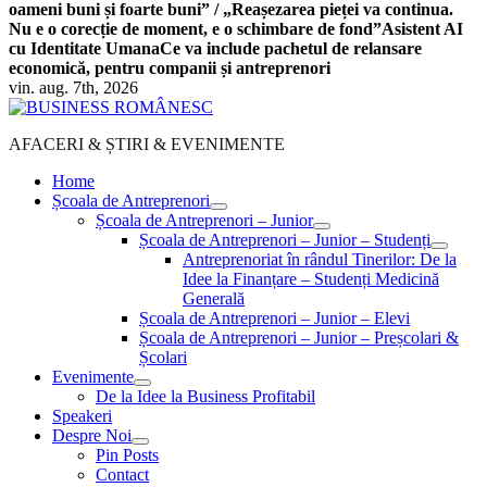
oameni buni și foarte buni” / „Reașezarea pieței va continua.
Nu e o corecție de moment, e o schimbare de fond”
Asistent AI
cu Identitate Umana
Ce va include pachetul de relansare
economică, pentru companii și antreprenori
vin. aug. 7th, 2026
AFACERI & ȘTIRI & EVENIMENTE
Home
Școala de Antreprenori
Școala de Antreprenori – Junior
Școala de Antreprenori – Junior – Studenți
Antreprenoriat în rândul Tinerilor: De la
Idee la Finanțare – Studenți Medicină
Generală
Școala de Antreprenori – Junior – Elevi
Școala de Antreprenori – Junior – Preșcolari &
Școlari
Evenimente
De la Idee la Business Profitabil
Speakeri
Despre Noi
Pin Posts
Contact