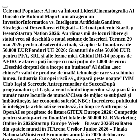
Skip
to
Cele mai Populare:
AI nu va Înlocui Liderii
Cinematografia AI
content
Dincolo de Butonul Magic
Cum atragem un
Investitor
Informatica vs. Inteligenta Artificiala
Gandirea
Strategica si Dezvoltarea ei
Digitail – Cel mai puternic StartUp
Iesean
Startup Nation 2026: Au rămas mii de locuri libere și
statul vrea să deschidă o nouă sesiune de înscrieri. Termen 29
mai 2026 pentru absolvenții actuali, să aplice la finanțarea de
50.000 EUR
Fonduri UE 2026: Granturi de câte 50.000 EUR
pentru PFA, SRL și alte ferme mici. Ghidul DR-14 propus de
AFIR
Ce afaceri poți începe cu mai puțin de 1.000 de euro:
„Deschid dreptul de a începe un business”
Al doilea „șoc
chinez”: valul de produse de înaltă tehnologie care va schimba
lumea. Industria Europei riscă să „dispară peste noapte”
IMM
Club Iași și Secretele Antreprenorilor de Succes
După
programatori şi IT-işti, a venit rândul inginerilor să-şi piardă în
număr mare locurile de muncă?
Clasa de mijloc se subţiază şi
îmbătrâneşte, iar economia suferă
CNBC: Încrederea publicului
în inteligenţa artificială se erodează, în timp ce Anthropic şi
OpenAI se pregătesc de listare
GITEX Europe 2026: Competiție
pentru startup-uri cu finanțări totale de 50.000 EUR
Marketing
Online in 2026
Startup Europe Week – Brasov 2026
Realitatea
din spatele muncii în IT
Arena Ursilor Junior 2026 – Finala
Nationala
Ministerul Economiei anunță în 2026 deblocarea