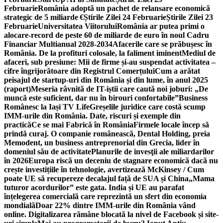
Februarie
România adoptă un pachet de relansare economică
strategic de 5 miliarde €
Știrile Zilei 24 Februarie
Știrile Zilei 23
Februarie
Universitatea Viitorului
România ar putea primi o
alocare-record de peste 60 de miliarde de euro în noul Cadru
Financiar Multianual 2028-2034
Afacerile care se prăbușesc în
România. De la profituri colosale, la faliment iminent
Mediul de
afaceri, sub presiune: Mii de firme și-au suspendat activitatea –
cifre îngrijorătoare din Registrul Comerțului
Cum a arătat
peisajul de startup-uri din România și din lume, în anul 2025
(raport)
Meseria râvnită de IT-iștii care caută noi joburi: „De
muncă este suficient, dar nu în birouri confortabile”
Business
Românesc la Iași TV Life
Greșelile juridice care costă scump
IMM-urile din România. Date, riscuri și exemple din
practică
Ce se mai Fabrică în România
Firmele locale încep să
prindă curaj. O companie românească, Dental Holding, preia
Memodent, un business antreprenorial din Grecia, lider în
domeniul său de activitate
Planurile de invesţii ale miliardarilor
în 2026
Europa riscă un deceniu de stagnare economică dacă nu
crește investițiile în tehnologie, avertizează McKinsey / Cum
poate UE să recupereze decalajul față de SUA și China
„Mama
tuturor acordurilor” este gata. India și UE au parafat
înțelegerea comercială care reprezintă un sfert din economia
mondială
Doar 22% dintre IMM-urile din România vând
online. Digitalizarea rămâne blocată la nivel de Facebook și site-