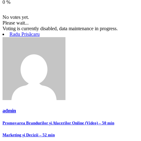
0
%
No votes yet.
Please wait...
Voting is currently disabled, data maintenance in progress.
Radu Prisăcaru
admin
Navigare
Promovarea Brandurilor și Afacerilor Online (Video) – 50 min
în
Marketing și Decizii – 52 min