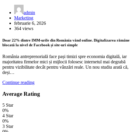
admin
Marketing
februarie 6, 2026
364 views
Doar 22% dintre IMM-urile din România vând online. Digitalizarea rămâne
blocată la nivel de Facebook și site-uri simple
România antreprenorială face pași timizi spre economia digitală, iar
majoritatea firmelor mici și mijlocii folosesc internetul mai degrabă
pentru vizibilitate decât pentru vânzări reale. Un nou studiu arată că,
deși…
Continue reading
Average Rating
5 Star
0%
4 Star
0%
3 Star
0%