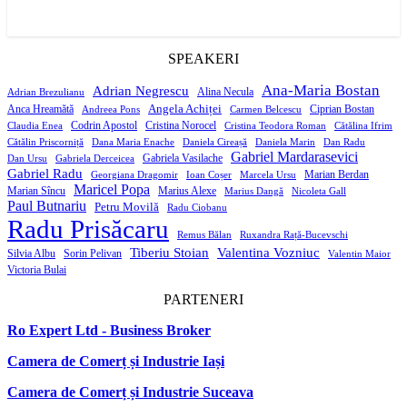
SPEAKERI
Ana-Maria Bostan
Adrian Negrescu
Alina Necula
Adrian Brezulianu
Angela Achiței
Anca Hreamătă
Ciprian Bostan
Andreea Pons
Carmen Belcescu
Codrin Apostol
Cristina Norocel
Claudia Enea
Cristina Teodora Roman
Cătălina Ifrim
Cătălin Priscorniță
Dana Maria Enache
Daniela Cireașă
Daniela Marin
Dan Radu
Gabriel Mardarasevici
Gabriela Vasilache
Dan Ursu
Gabriela Derceicea
Gabriel Radu
Marian Berdan
Georgiana Dragomir
Ioan Coșer
Marcela Ursu
Maricel Popa
Marian Sîncu
Marius Alexe
Marius Dangă
Nicoleta Gall
Paul Butnariu
Petru Movilă
Radu Ciobanu
Radu Prisăcaru
Remus Bălan
Ruxandra Rață-Bucevschi
Tiberiu Stoian
Valentina Vozniuc
Silvia Albu
Sorin Pelivan
Valentin Maior
Victoria Bulai
PARTENERI
Ro Expert Ltd - Business Broker
Camera de Comerț și Industrie Iași
Camera de Comerț și Industrie Suceava