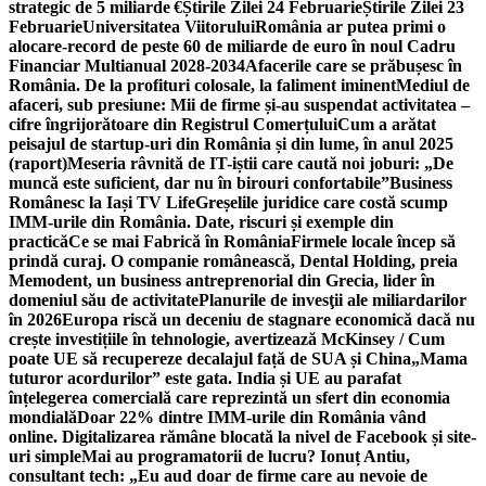
strategic de 5 miliarde €
Știrile Zilei 24 Februarie
Știrile Zilei 23
Februarie
Universitatea Viitorului
România ar putea primi o
alocare-record de peste 60 de miliarde de euro în noul Cadru
Financiar Multianual 2028-2034
Afacerile care se prăbușesc în
România. De la profituri colosale, la faliment iminent
Mediul de
afaceri, sub presiune: Mii de firme și-au suspendat activitatea –
cifre îngrijorătoare din Registrul Comerțului
Cum a arătat
peisajul de startup-uri din România și din lume, în anul 2025
(raport)
Meseria râvnită de IT-iștii care caută noi joburi: „De
muncă este suficient, dar nu în birouri confortabile”
Business
Românesc la Iași TV Life
Greșelile juridice care costă scump
IMM-urile din România. Date, riscuri și exemple din
practică
Ce se mai Fabrică în România
Firmele locale încep să
prindă curaj. O companie românească, Dental Holding, preia
Memodent, un business antreprenorial din Grecia, lider în
domeniul său de activitate
Planurile de invesţii ale miliardarilor
în 2026
Europa riscă un deceniu de stagnare economică dacă nu
crește investițiile în tehnologie, avertizează McKinsey / Cum
poate UE să recupereze decalajul față de SUA și China
„Mama
tuturor acordurilor” este gata. India și UE au parafat
înțelegerea comercială care reprezintă un sfert din economia
mondială
Doar 22% dintre IMM-urile din România vând
online. Digitalizarea rămâne blocată la nivel de Facebook și site-
uri simple
Mai au programatorii de lucru? Ionuț Antiu,
consultant tech: „Eu aud doar de firme care au nevoie de