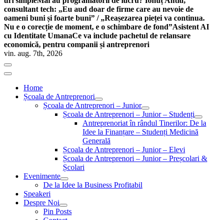
uri simple
Mai au programatorii de lucru? Ionuț Antiu,
consultant tech: „Eu aud doar de firme care au nevoie de
oameni buni și foarte buni” / „Reașezarea pieței va continua.
Nu e o corecție de moment, e o schimbare de fond”
Asistent AI
cu Identitate Umana
Ce va include pachetul de relansare
economică, pentru companii și antreprenori
vin. aug. 7th, 2026
Home
Școala de Antreprenori
Școala de Antreprenori – Junior
Școala de Antreprenori – Junior – Studenți
Antreprenoriat în rândul Tinerilor: De la
Idee la Finanțare – Studenți Medicină
Generală
Școala de Antreprenori – Junior – Elevi
Școala de Antreprenori – Junior – Preșcolari &
Școlari
Evenimente
De la Idee la Business Profitabil
Speakeri
Despre Noi
Pin Posts