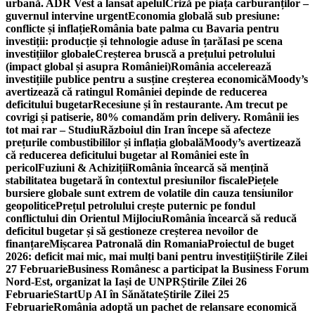
urbană. ADR Vest a lansat apelul
Criză pe piața carburanților –
guvernul intervine urgent
Economia globală sub presiune:
conflicte și inflație
România bate palma cu Bavaria pentru
investiții: producție și tehnologie aduse în țară
Iasi pe scena
investițiilor globale
Creșterea bruscă a prețului petrolului
(impact global și asupra României)
România accelerează
investițiile publice pentru a susține creșterea economică
Moody’s
avertizează că ratingul României depinde de reducerea
deficitului bugetar
Recesiune și în restaurante. Am trecut pe
covrigi și patiserie, 80% comandăm prin delivery. Românii ies
tot mai rar – Studiu
Războiul din Iran începe să afecteze
prețurile combustibililor și inflația globală
Moody’s avertizează
că reducerea deficitului bugetar al României este în
pericol
Fuziuni & Achiziții
România încearcă să mențină
stabilitatea bugetară în contextul presiunilor fiscale
Piețele
bursiere globale sunt extrem de volatile din cauza tensiunilor
geopolitice
Prețul petrolului crește puternic pe fondul
conflictului din Orientul Mijlociu
România încearcă să reducă
deficitul bugetar și să gestioneze creșterea nevoilor de
finanțare
Mișcarea Patronală din Romania
Proiectul de buget
2026: deficit mai mic, mai mulți bani pentru investiții
Știrile Zilei
27 Februarie
Business Românesc a participat la Business Forum
Nord-Est, organizat la Iași de UNPR
Știrile Zilei 26
Februarie
StartUp AI în Sănătate
Știrile Zilei 25
Februarie
România adoptă un pachet de relansare economică