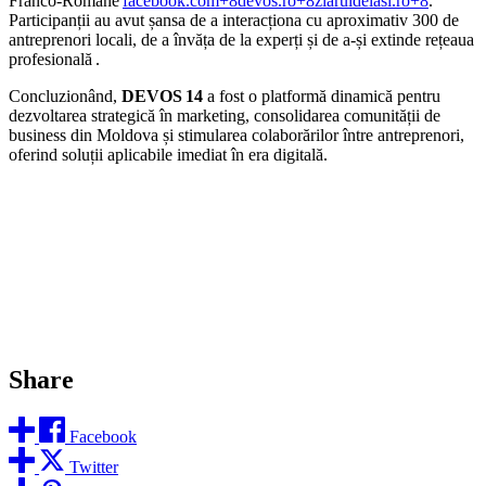
Franco‑Române
facebook.com+8devos.ro+8ziaruldeiasi.ro+8
.
Participanții au avut șansa de a interacționa cu aproximativ 300 de
antreprenori locali, de a învăța de la experți și de a-și extinde rețeaua
profesională .
Concluzionând,
DEVOS 14
a fost o platformă dinamică pentru
dezvoltarea strategică în marketing, consolidarea comunității de
business din Moldova și stimularea colaborărilor între antreprenori,
oferind soluții aplicabile imediat în era digitală.
Share
Facebook
Twitter