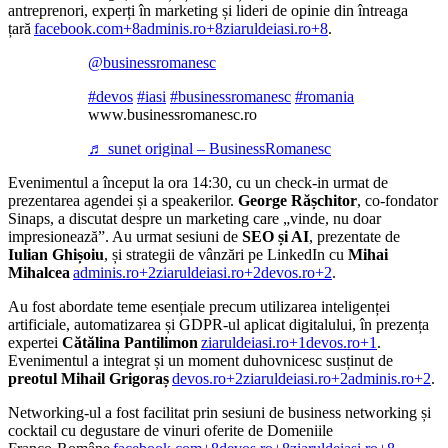
antreprenori, experți în marketing și lideri de opinie din întreaga
țară
facebook.com+8adminis.ro+8ziaruldeiasi.ro+8
.
@businessromanesc
#devos
#iasi
#businessromanesc
#romania
www.businessromanesc.ro
♬ sunet original – BusinessRomanesc
Evenimentul a început la ora 14:30, cu un check‑in urmat de
prezentarea agendei și a speakerilor.
George Rășchitor
, co‑fondator
Sinaps, a discutat despre un marketing care „vinde, nu doar
impresionează”. Au urmat sesiuni de
SEO și AI
, prezentate de
Iulian Ghișoiu
, și strategii de vânzări pe LinkedIn cu
Mihai
Mihalcea
adminis.ro+2ziaruldeiasi.ro+2devos.ro+2
.
Au fost abordate teme esențiale precum utilizarea inteligenței
artificiale, automatizarea și GDPR‑ul aplicat digitalului, în prezența
expertei
Cătălina Pantilimon
ziaruldeiasi.ro+1devos.ro+1
.
Evenimentul a integrat și un moment duhovnicesc susținut de
preotul Mihail Grigoraș
devos.ro+2ziaruldeiasi.ro+2adminis.ro+2
.
Networking-ul a fost facilitat prin sesiuni de business networking și
cocktail cu degustare de vinuri oferite de Domeniile