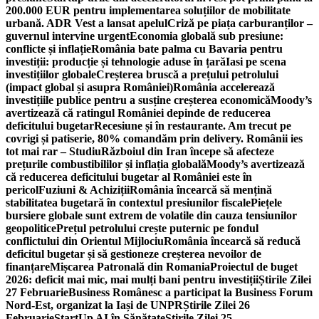
200.000 EUR pentru implementarea soluțiilor de mobilitate
urbană. ADR Vest a lansat apelul
Criză pe piața carburanților –
guvernul intervine urgent
Economia globală sub presiune:
conflicte și inflație
România bate palma cu Bavaria pentru
investiții: producție și tehnologie aduse în țară
Iasi pe scena
investițiilor globale
Creșterea bruscă a prețului petrolului
(impact global și asupra României)
România accelerează
investițiile publice pentru a susține creșterea economică
Moody’s
avertizează că ratingul României depinde de reducerea
deficitului bugetar
Recesiune și în restaurante. Am trecut pe
covrigi și patiserie, 80% comandăm prin delivery. Românii ies
tot mai rar – Studiu
Războiul din Iran începe să afecteze
prețurile combustibililor și inflația globală
Moody’s avertizează
că reducerea deficitului bugetar al României este în
pericol
Fuziuni & Achiziții
România încearcă să mențină
stabilitatea bugetară în contextul presiunilor fiscale
Piețele
bursiere globale sunt extrem de volatile din cauza tensiunilor
geopolitice
Prețul petrolului crește puternic pe fondul
conflictului din Orientul Mijlociu
România încearcă să reducă
deficitul bugetar și să gestioneze creșterea nevoilor de
finanțare
Mișcarea Patronală din Romania
Proiectul de buget
2026: deficit mai mic, mai mulți bani pentru investiții
Știrile Zilei
27 Februarie
Business Românesc a participat la Business Forum
Nord-Est, organizat la Iași de UNPR
Știrile Zilei 26
Februarie
StartUp AI în Sănătate
Știrile Zilei 25