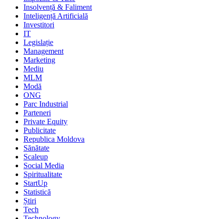
Insolvență & Faliment
Inteligență Artificială
Investitori
IT
Legislație
Management
Marketing
Mediu
MLM
Modă
ONG
Parc Industrial
Parteneri
Private Equity
Publicitate
Republica Moldova
Sănătate
Scaleup
Social Media
Spiritualitate
StartUp
Statistică
Știri
Tech
Technology