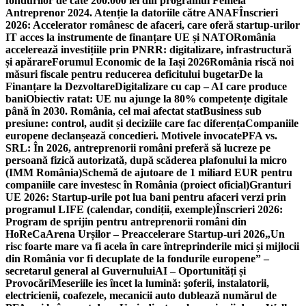
fondurilor de câte 200.000 lei din programul Femeia
Antreprenor 2024. Atenție la datoriile către ANAF
Înscrieri
2026: Accelerator românesc de afaceri, care oferă startup-urilor
IT acces la instrumente de finanțare UE și NATO
România
accelerează investițiile prin PNRR: digitalizare, infrastructură
și apărare
Forumul Economic de la Iași 2026
România riscă noi
măsuri fiscale pentru reducerea deficitului bugetar
De la
Finanțare la Dezvoltare
Digitalizare cu cap – AI care produce
bani
Obiectiv ratat: UE nu ajunge la 80% competențe digitale
până în 2030. România, cel mai afectat stat
Business sub
presiune: control, audit și deciziile care fac diferența
Companiile
europene declanșează concedieri. Motivele invocate
PFA vs.
SRL: În 2026, antreprenorii români preferă să lucreze pe
persoană fizică autorizată, după scăderea plafonului la micro
(IMM România)
Schemă de ajutoare de 1 miliard EUR pentru
companiile care investesc în România (proiect oficial)
Granturi
UE 2026: Startup-urile pot lua bani pentru afaceri verzi prin
programul LIFE (calendar, condiții, exemple)
Înscrieri 2026:
Program de sprijin pentru antreprenorii români din
HoReCa
Arena Urșilor – Preaccelerare Startup-uri 2026
„Un
risc foarte mare va fi acela în care întreprinderile mici și mijlocii
din România vor fi decuplate de la fondurile europene” –
secretarul general al Guvernului
AI – Oportunități și
Provocări
Meseriile ies încet la lumină: şoferii, instalatorii,
electricienii, coafezele, mecanicii auto dublează numărul de