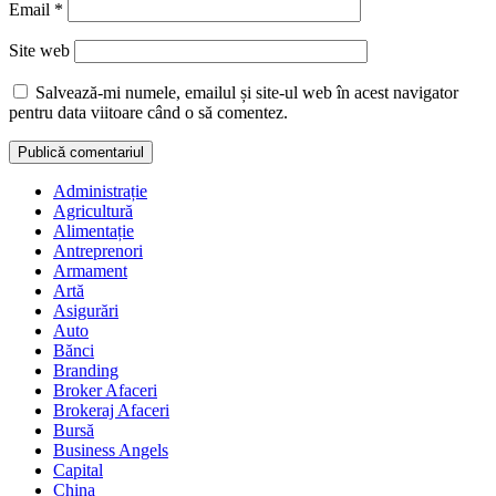
Email
*
Site web
Salvează-mi numele, emailul și site-ul web în acest navigator
pentru data viitoare când o să comentez.
Administrație
Agricultură
Alimentație
Antreprenori
Armament
Artă
Asigurări
Auto
Bănci
Branding
Broker Afaceri
Brokeraj Afaceri
Bursă
Business Angels
Capital
China