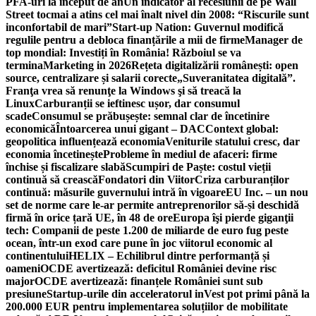
PFA-uri la început de an
Un indicator al recesiunii de pe Wall
Street tocmai a atins cel mai înalt nivel din 2008: “Riscurile sunt
inconfortabil de mari”
Start-up Nation: Guvernul modifică
regulile pentru a debloca finanțările a mii de firme
Manager de
top mondial: Investiți în România! Războiul se va
termina
Marketing in 2026
Rețeta digitalizării românești: open
source, centralizare și salarii corecte
„Suveranitatea digitală”.
Franţa vrea să renunţe la Windows şi să treacă la
Linux
Carburanții se ieftinesc ușor, dar consumul
scade
Consumul se prăbușește: semnal clar de încetinire
economică
Întoarcerea unui gigant – DAC
Context global:
geopolitica influențează economia
Veniturile statului cresc, dar
economia încetinește
Probleme în mediul de afaceri: firme
închise și fiscalizare slabă
Scumpiri de Paște: costul vieții
continuă să crească
Fondatori din Viitor
Criza carburanților
continuă: măsurile guvernului intră în vigoare
EU Inc. – un nou
set de norme care le-ar permite antreprenorilor să-și deschidă
firmă în orice țară UE, în 48 de ore
Europa îşi pierde giganţii
tech: Companii de peste 1.200 de miliarde de euro fug peste
ocean, într-un exod care pune în joc viitorul economic al
continentului
HELIX – Echilibrul dintre performanță și
oameni
OCDE avertizează: deficitul României devine risc
major
OCDE avertizează: finanțele României sunt sub
presiune
Startup-urile din acceleratorul inVest pot primi până la
200.000 EUR pentru implementarea soluțiilor de mobilitate