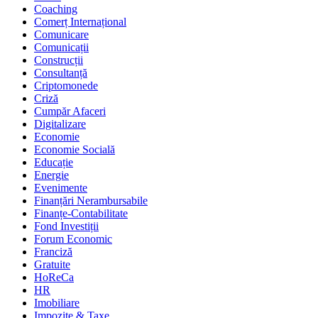
Coaching
Comerț Internațional
Comunicare
Comunicații
Construcții
Consultanță
Criptomonede
Criză
Cumpăr Afaceri
Digitalizare
Economie
Economie Socială
Educație
Energie
Evenimente
Finanțări Nerambursabile
Finanțe-Contabilitate
Fond Investiții
Forum Economic
Franciză
Gratuite
HoReCa
HR
Imobiliare
Impozite & Taxe