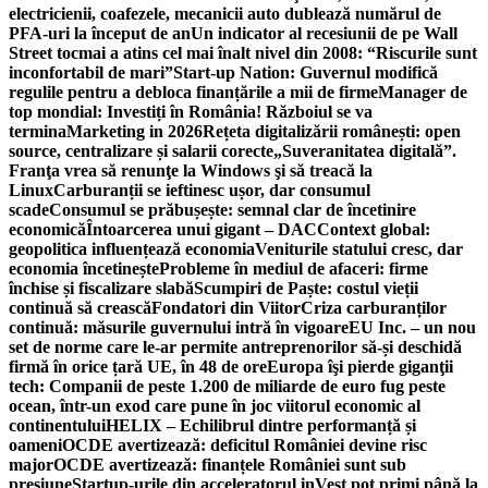
electricienii, coafezele, mecanicii auto dublează numărul de
PFA-uri la început de an
Un indicator al recesiunii de pe Wall
Street tocmai a atins cel mai înalt nivel din 2008: “Riscurile sunt
inconfortabil de mari”
Start-up Nation: Guvernul modifică
regulile pentru a debloca finanțările a mii de firme
Manager de
top mondial: Investiți în România! Războiul se va
termina
Marketing in 2026
Rețeta digitalizării românești: open
source, centralizare și salarii corecte
„Suveranitatea digitală”.
Franţa vrea să renunţe la Windows şi să treacă la
Linux
Carburanții se ieftinesc ușor, dar consumul
scade
Consumul se prăbușește: semnal clar de încetinire
economică
Întoarcerea unui gigant – DAC
Context global:
geopolitica influențează economia
Veniturile statului cresc, dar
economia încetinește
Probleme în mediul de afaceri: firme
închise și fiscalizare slabă
Scumpiri de Paște: costul vieții
continuă să crească
Fondatori din Viitor
Criza carburanților
continuă: măsurile guvernului intră în vigoare
EU Inc. – un nou
set de norme care le-ar permite antreprenorilor să-și deschidă
firmă în orice țară UE, în 48 de ore
Europa îşi pierde giganţii
tech: Companii de peste 1.200 de miliarde de euro fug peste
ocean, într-un exod care pune în joc viitorul economic al
continentului
HELIX – Echilibrul dintre performanță și
oameni
OCDE avertizează: deficitul României devine risc
major
OCDE avertizează: finanțele României sunt sub
presiune
Startup-urile din acceleratorul inVest pot primi până la