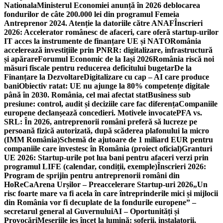
Nationala
Ministerul Economiei anunță în 2026 deblocarea
fondurilor de câte 200.000 lei din programul Femeia
Antreprenor 2024. Atenție la datoriile către ANAF
Înscrieri
2026: Accelerator românesc de afaceri, care oferă startup-urilor
IT acces la instrumente de finanțare UE și NATO
România
accelerează investițiile prin PNRR: digitalizare, infrastructură
și apărare
Forumul Economic de la Iași 2026
România riscă noi
măsuri fiscale pentru reducerea deficitului bugetar
De la
Finanțare la Dezvoltare
Digitalizare cu cap – AI care produce
bani
Obiectiv ratat: UE nu ajunge la 80% competențe digitale
până în 2030. România, cel mai afectat stat
Business sub
presiune: control, audit și deciziile care fac diferența
Companiile
europene declanșează concedieri. Motivele invocate
PFA vs.
SRL: În 2026, antreprenorii români preferă să lucreze pe
persoană fizică autorizată, după scăderea plafonului la micro
(IMM România)
Schemă de ajutoare de 1 miliard EUR pentru
companiile care investesc în România (proiect oficial)
Granturi
UE 2026: Startup-urile pot lua bani pentru afaceri verzi prin
programul LIFE (calendar, condiții, exemple)
Înscrieri 2026:
Program de sprijin pentru antreprenorii români din
HoReCa
Arena Urșilor – Preaccelerare Startup-uri 2026
„Un
risc foarte mare va fi acela în care întreprinderile mici și mijlocii
din România vor fi decuplate de la fondurile europene” –
secretarul general al Guvernului
AI – Oportunități și
Provocări
Meseriile ies încet la lumină: şoferii, instalatorii,