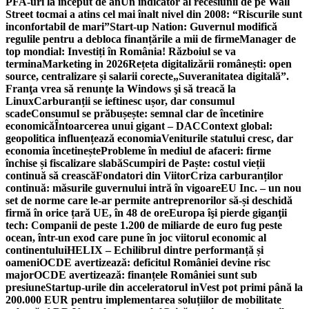
PFA-uri la început de an
Un indicator al recesiunii de pe Wall
Street tocmai a atins cel mai înalt nivel din 2008: “Riscurile sunt
inconfortabil de mari”
Start-up Nation: Guvernul modifică
regulile pentru a debloca finanțările a mii de firme
Manager de
top mondial: Investiți în România! Războiul se va
termina
Marketing in 2026
Rețeta digitalizării românești: open
source, centralizare și salarii corecte
„Suveranitatea digitală”.
Franţa vrea să renunţe la Windows şi să treacă la
Linux
Carburanții se ieftinesc ușor, dar consumul
scade
Consumul se prăbușește: semnal clar de încetinire
economică
Întoarcerea unui gigant – DAC
Context global:
geopolitica influențează economia
Veniturile statului cresc, dar
economia încetinește
Probleme în mediul de afaceri: firme
închise și fiscalizare slabă
Scumpiri de Paște: costul vieții
continuă să crească
Fondatori din Viitor
Criza carburanților
continuă: măsurile guvernului intră în vigoare
EU Inc. – un nou
set de norme care le-ar permite antreprenorilor să-și deschidă
firmă în orice țară UE, în 48 de ore
Europa îşi pierde giganţii
tech: Companii de peste 1.200 de miliarde de euro fug peste
ocean, într-un exod care pune în joc viitorul economic al
continentului
HELIX – Echilibrul dintre performanță și
oameni
OCDE avertizează: deficitul României devine risc
major
OCDE avertizează: finanțele României sunt sub
presiune
Startup-urile din acceleratorul inVest pot primi până la
200.000 EUR pentru implementarea soluțiilor de mobilitate