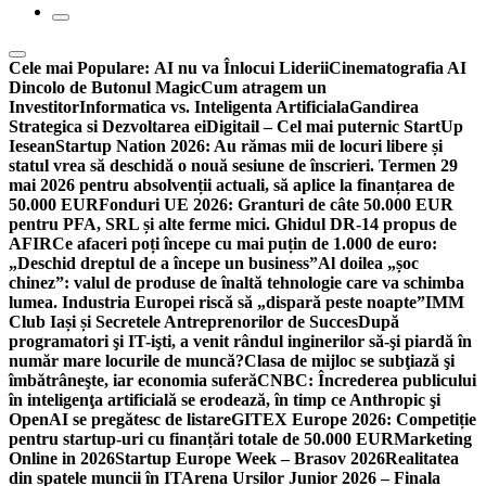
Cele mai Populare:
AI nu va Înlocui Liderii
Cinematografia AI
Dincolo de Butonul Magic
Cum atragem un
Investitor
Informatica vs. Inteligenta Artificiala
Gandirea
Strategica si Dezvoltarea ei
Digitail – Cel mai puternic StartUp
Iesean
Startup Nation 2026: Au rămas mii de locuri libere și
statul vrea să deschidă o nouă sesiune de înscrieri. Termen 29
mai 2026 pentru absolvenții actuali, să aplice la finanțarea de
50.000 EUR
Fonduri UE 2026: Granturi de câte 50.000 EUR
pentru PFA, SRL și alte ferme mici. Ghidul DR-14 propus de
AFIR
Ce afaceri poți începe cu mai puțin de 1.000 de euro:
„Deschid dreptul de a începe un business”
Al doilea „șoc
chinez”: valul de produse de înaltă tehnologie care va schimba
lumea. Industria Europei riscă să „dispară peste noapte”
IMM
Club Iași și Secretele Antreprenorilor de Succes
După
programatori şi IT-işti, a venit rândul inginerilor să-şi piardă în
număr mare locurile de muncă?
Clasa de mijloc se subţiază şi
îmbătrâneşte, iar economia suferă
CNBC: Încrederea publicului
în inteligenţa artificială se erodează, în timp ce Anthropic şi
OpenAI se pregătesc de listare
GITEX Europe 2026: Competiție
pentru startup-uri cu finanțări totale de 50.000 EUR
Marketing
Online in 2026
Startup Europe Week – Brasov 2026
Realitatea
din spatele muncii în IT
Arena Ursilor Junior 2026 – Finala