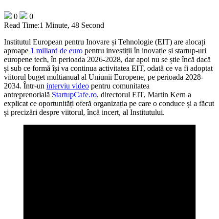
0
0
Read Time:
1 Minute, 48 Second
Institutul European pentru Inovare și Tehnologie (EIT) are alocați
aproape
1 miliard de euro
pentru investiții în inovație și startup-uri
europene tech, în perioada 2026-2028, dar apoi nu se știe încă dacă
și sub ce formă își va continua activitatea EIT, odată ce va fi adoptat
viitorul buget multianual al Uniunii Europene, pe perioada 2028-
2034. Într-un
interviu video
pentru comunitatea
antreprenorială
StartupCafe.ro
, directorul EIT, Martin Kern a
explicat ce oportunități oferă organizația pe care o conduce și a făcut
și precizări despre viitorul, încă incert, al Institutului.