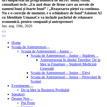
uri simple
Mai au programatorii de lucru? Ionuț Antiu,
consultant tech: „Eu aud doar de firme care au nevoie de
oameni buni și foarte buni” / „Reașezarea pieței va continua.
Nu e o corecție de moment, e o schimbare de fond”
Asistent AI
cu Identitate Umana
Ce va include pachetul de relansare
economică, pentru companii și antreprenori
lun. aug. 10th, 2026
Home
Școala de Antreprenori
Școala de Antreprenori – Junior
Școala de Antreprenori – Junior – Studenți
Antreprenoriat în rândul Tinerilor: De la
Idee la Finanțare – Studenți Medicină
Generală
Școala de Antreprenori – Junior – Elevi
Școala de Antreprenori – Junior – Preșcolari &
Școlari
Evenimente
De la Idee la Business Profitabil
Speakeri
Despre Noi
Pin Posts