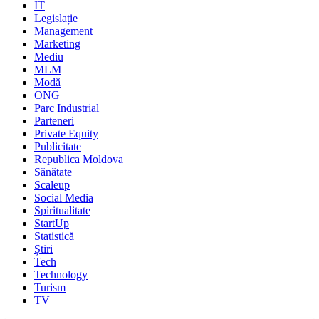
IT
Legislație
Management
Marketing
Mediu
MLM
Modă
ONG
Parc Industrial
Parteneri
Private Equity
Publicitate
Republica Moldova
Sănătate
Scaleup
Social Media
Spiritualitate
StartUp
Statistică
Știri
Tech
Technology
Turism
TV