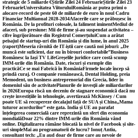
strategic de 5 miliarde €
Știrile Zilei 24 Februarie
Știrile Zilei 23
Februarie
Universitatea Viitorului
România ar putea primi o
alocare-record de peste 60 de miliarde de euro în noul Cadru
Financiar Multianual 2028-2034
Afacerile care se prăbușesc în
România. De la profituri colosale, la faliment iminent
Mediul de
afaceri, sub presiune: Mii de firme și-au suspendat activitatea –
cifre îngrijorătoare din Registrul Comerțului
Cum a arătat
peisajul de startup-uri din România și din lume, în anul 2025
(raport)
Meseria râvnită de IT-iștii care caută noi joburi: „De
muncă este suficient, dar nu în birouri confortabile”
Business
Românesc la Iași TV Life
Greșelile juridice care costă scump
IMM-urile din România. Date, riscuri și exemple din
practică
Ce se mai Fabrică în România
Firmele locale încep să
prindă curaj. O companie românească, Dental Holding, preia
Memodent, un business antreprenorial din Grecia, lider în
domeniul său de activitate
Planurile de invesţii ale miliardarilor
în 2026
Europa riscă un deceniu de stagnare economică dacă nu
crește investițiile în tehnologie, avertizează McKinsey / Cum
poate UE să recupereze decalajul față de SUA și China
„Mama
tuturor acordurilor” este gata. India și UE au parafat
înțelegerea comercială care reprezintă un sfert din economia
mondială
Doar 22% dintre IMM-urile din România vând
online. Digitalizarea rămâne blocată la nivel de Facebook și site-
uri simple
Mai au programatorii de lucru? Ionuț Antiu,
consultant tech: „Eu aud doar de firme care au nevoie de