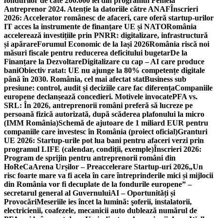
fondurilor de câte 200.000 lei din programul Femeia
Antreprenor 2024. Atenție la datoriile către ANAF
Înscrieri
2026: Accelerator românesc de afaceri, care oferă startup-urilor
IT acces la instrumente de finanțare UE și NATO
România
accelerează investițiile prin PNRR: digitalizare, infrastructură
și apărare
Forumul Economic de la Iași 2026
România riscă noi
măsuri fiscale pentru reducerea deficitului bugetar
De la
Finanțare la Dezvoltare
Digitalizare cu cap – AI care produce
bani
Obiectiv ratat: UE nu ajunge la 80% competențe digitale
până în 2030. România, cel mai afectat stat
Business sub
presiune: control, audit și deciziile care fac diferența
Companiile
europene declanșează concedieri. Motivele invocate
PFA vs.
SRL: În 2026, antreprenorii români preferă să lucreze pe
persoană fizică autorizată, după scăderea plafonului la micro
(IMM România)
Schemă de ajutoare de 1 miliard EUR pentru
companiile care investesc în România (proiect oficial)
Granturi
UE 2026: Startup-urile pot lua bani pentru afaceri verzi prin
programul LIFE (calendar, condiții, exemple)
Înscrieri 2026:
Program de sprijin pentru antreprenorii români din
HoReCa
Arena Urșilor – Preaccelerare Startup-uri 2026
„Un
risc foarte mare va fi acela în care întreprinderile mici și mijlocii
din România vor fi decuplate de la fondurile europene” –
secretarul general al Guvernului
AI – Oportunități și
Provocări
Meseriile ies încet la lumină: şoferii, instalatorii,
electricienii, coafezele, mecanicii auto dublează numărul de