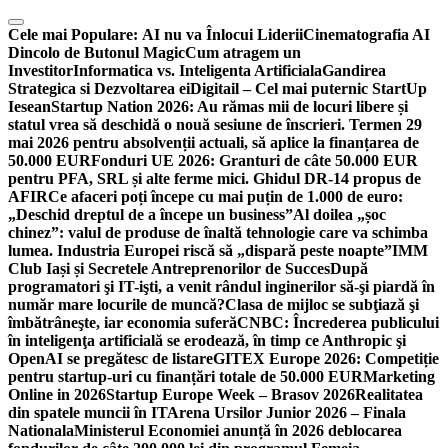
Skip
to
Cele mai Populare:
AI nu va Înlocui Liderii
Cinematografia AI
content
Dincolo de Butonul Magic
Cum atragem un
Investitor
Informatica vs. Inteligenta Artificiala
Gandirea
Strategica si Dezvoltarea ei
Digitail – Cel mai puternic StartUp
Iesean
Startup Nation 2026: Au rămas mii de locuri libere și
statul vrea să deschidă o nouă sesiune de înscrieri. Termen 29
mai 2026 pentru absolvenții actuali, să aplice la finanțarea de
50.000 EUR
Fonduri UE 2026: Granturi de câte 50.000 EUR
pentru PFA, SRL și alte ferme mici. Ghidul DR-14 propus de
AFIR
Ce afaceri poți începe cu mai puțin de 1.000 de euro:
„Deschid dreptul de a începe un business”
Al doilea „șoc
chinez”: valul de produse de înaltă tehnologie care va schimba
lumea. Industria Europei riscă să „dispară peste noapte”
IMM
Club Iași și Secretele Antreprenorilor de Succes
După
programatori şi IT-işti, a venit rândul inginerilor să-şi piardă în
număr mare locurile de muncă?
Clasa de mijloc se subţiază şi
îmbătrâneşte, iar economia suferă
CNBC: Încrederea publicului
în inteligenţa artificială se erodează, în timp ce Anthropic şi
OpenAI se pregătesc de listare
GITEX Europe 2026: Competiție
pentru startup-uri cu finanțări totale de 50.000 EUR
Marketing
Online in 2026
Startup Europe Week – Brasov 2026
Realitatea
din spatele muncii în IT
Arena Ursilor Junior 2026 – Finala
Nationala
Ministerul Economiei anunță în 2026 deblocarea