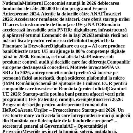
Nationala
Ministerul Economiei anunță în 2026 deblocarea
fondurilor de câte 200.000 lei din programul Femeia
Antreprenor 2024. Atenție la datoriile către ANAF
Înscrieri
2026: Accelerator românesc de afaceri, care oferă startup-urilor
IT acces la instrumente de finanțare UE și NATO
România
accelerează investițiile prin PNRR: digitalizare, infrastructură
și apărare
Forumul Economic de la Iași 2026
România riscă noi
măsuri fiscale pentru reducerea deficitului bugetar
De la
Finanțare la Dezvoltare
Digitalizare cu cap – AI care produce
bani
Obiectiv ratat: UE nu ajunge la 80% competențe digitale
până în 2030. România, cel mai afectat stat
Business sub
presiune: control, audit și deciziile care fac diferența
Companiile
europene declanșează concedieri. Motivele invocate
PFA vs.
SRL: În 2026, antreprenorii români preferă să lucreze pe
persoană fizică autorizată, după scăderea plafonului la micro
(IMM România)
Schemă de ajutoare de 1 miliard EUR pentru
companiile care investesc în România (proiect oficial)
Granturi
UE 2026: Startup-urile pot lua bani pentru afaceri verzi prin
programul LIFE (calendar, condiții, exemple)
Înscrieri 2026:
Program de sprijin pentru antreprenorii români din
HoReCa
Arena Urșilor – Preaccelerare Startup-uri 2026
„Un
risc foarte mare va fi acela în care întreprinderile mici și mijlocii
din România vor fi decuplate de la fondurile europene” –
secretarul general al Guvernului
AI – Oportunități și
Provocări
Meseriile ies încet la lumină: şoferii, instalatorii,