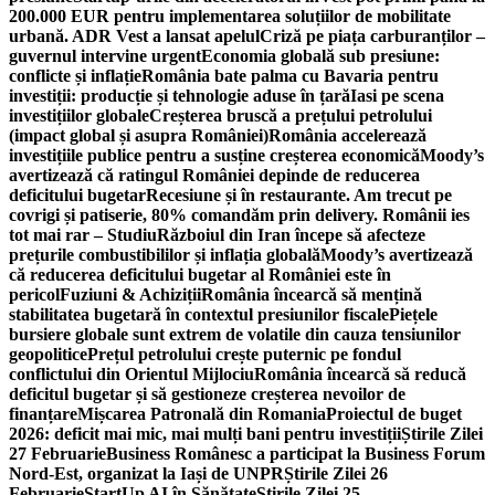
200.000 EUR pentru implementarea soluțiilor de mobilitate
urbană. ADR Vest a lansat apelul
Criză pe piața carburanților –
guvernul intervine urgent
Economia globală sub presiune:
conflicte și inflație
România bate palma cu Bavaria pentru
investiții: producție și tehnologie aduse în țară
Iasi pe scena
investițiilor globale
Creșterea bruscă a prețului petrolului
(impact global și asupra României)
România accelerează
investițiile publice pentru a susține creșterea economică
Moody’s
avertizează că ratingul României depinde de reducerea
deficitului bugetar
Recesiune și în restaurante. Am trecut pe
covrigi și patiserie, 80% comandăm prin delivery. Românii ies
tot mai rar – Studiu
Războiul din Iran începe să afecteze
prețurile combustibililor și inflația globală
Moody’s avertizează
că reducerea deficitului bugetar al României este în
pericol
Fuziuni & Achiziții
România încearcă să mențină
stabilitatea bugetară în contextul presiunilor fiscale
Piețele
bursiere globale sunt extrem de volatile din cauza tensiunilor
geopolitice
Prețul petrolului crește puternic pe fondul
conflictului din Orientul Mijlociu
România încearcă să reducă
deficitul bugetar și să gestioneze creșterea nevoilor de
finanțare
Mișcarea Patronală din Romania
Proiectul de buget
2026: deficit mai mic, mai mulți bani pentru investiții
Știrile Zilei
27 Februarie
Business Românesc a participat la Business Forum
Nord-Est, organizat la Iași de UNPR
Știrile Zilei 26
Februarie
StartUp AI în Sănătate
Știrile Zilei 25