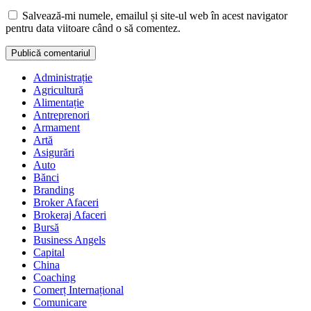
Salvează-mi numele, emailul și site-ul web în acest navigator
pentru data viitoare când o să comentez.
Administrație
Agricultură
Alimentație
Antreprenori
Armament
Artă
Asigurări
Auto
Bănci
Branding
Broker Afaceri
Brokeraj Afaceri
Bursă
Business Angels
Capital
China
Coaching
Comerț Internațional
Comunicare