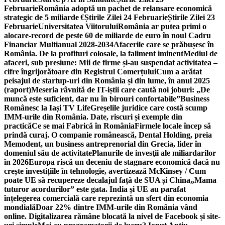
Februarie
România adoptă un pachet de relansare economică
strategic de 5 miliarde €
Știrile Zilei 24 Februarie
Știrile Zilei 23
Februarie
Universitatea Viitorului
România ar putea primi o
alocare-record de peste 60 de miliarde de euro în noul Cadru
Financiar Multianual 2028-2034
Afacerile care se prăbușesc în
România. De la profituri colosale, la faliment iminent
Mediul de
afaceri, sub presiune: Mii de firme și-au suspendat activitatea –
cifre îngrijorătoare din Registrul Comerțului
Cum a arătat
peisajul de startup-uri din România și din lume, în anul 2025
(raport)
Meseria râvnită de IT-iștii care caută noi joburi: „De
muncă este suficient, dar nu în birouri confortabile”
Business
Românesc la Iași TV Life
Greșelile juridice care costă scump
IMM-urile din România. Date, riscuri și exemple din
practică
Ce se mai Fabrică în România
Firmele locale încep să
prindă curaj. O companie românească, Dental Holding, preia
Memodent, un business antreprenorial din Grecia, lider în
domeniul său de activitate
Planurile de invesţii ale miliardarilor
în 2026
Europa riscă un deceniu de stagnare economică dacă nu
crește investițiile în tehnologie, avertizează McKinsey / Cum
poate UE să recupereze decalajul față de SUA și China
„Mama
tuturor acordurilor” este gata. India și UE au parafat
înțelegerea comercială care reprezintă un sfert din economia
mondială
Doar 22% dintre IMM-urile din România vând
online. Digitalizarea rămâne blocată la nivel de Facebook și site-