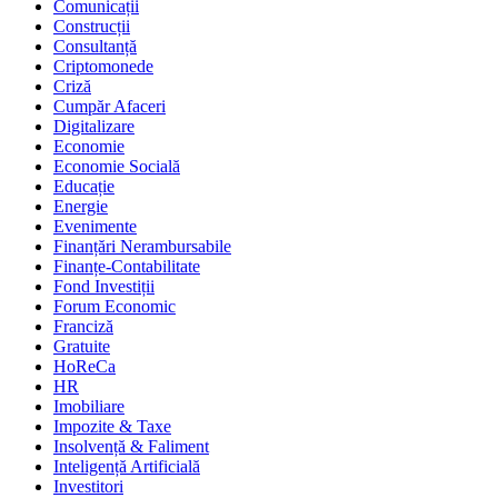
Comunicații
Construcții
Consultanță
Criptomonede
Criză
Cumpăr Afaceri
Digitalizare
Economie
Economie Socială
Educație
Energie
Evenimente
Finanțări Nerambursabile
Finanțe-Contabilitate
Fond Investiții
Forum Economic
Franciză
Gratuite
HoReCa
HR
Imobiliare
Impozite & Taxe
Insolvență & Faliment
Inteligență Artificială
Investitori