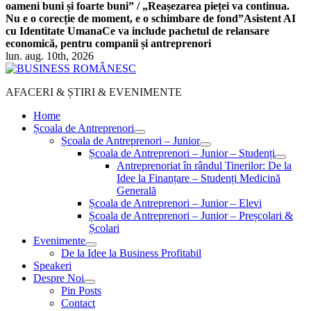
oameni buni și foarte buni” / „Reașezarea pieței va continua.
Nu e o corecție de moment, e o schimbare de fond”
Asistent AI
cu Identitate Umana
Ce va include pachetul de relansare
economică, pentru companii și antreprenori
lun. aug. 10th, 2026
AFACERI & ȘTIRI & EVENIMENTE
Home
Școala de Antreprenori
Școala de Antreprenori – Junior
Școala de Antreprenori – Junior – Studenți
Antreprenoriat în rândul Tinerilor: De la
Idee la Finanțare – Studenți Medicină
Generală
Școala de Antreprenori – Junior – Elevi
Școala de Antreprenori – Junior – Preșcolari &
Școlari
Evenimente
De la Idee la Business Profitabil
Speakeri
Despre Noi
Pin Posts
Contact