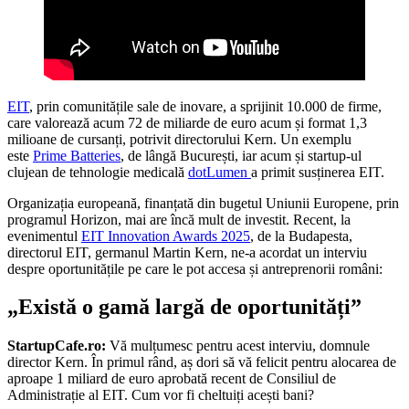
EIT
, prin comunitățile sale de inovare, a sprijinit 10.000 de firme,
care valorează acum 72 de miliarde de euro acum și format 1,3
milioane de cursanți, potrivit directorului Kern. Un exemplu
este
Prime Batteries
, de lângă București, iar acum și startup-ul
clujean de tehnologie medicală
dotLumen
a primit susținerea EIT.
Organizația europeană, finanțată din bugetul Uniunii Europene, prin
programul Horizon, mai are încă mult de investit. Recent, la
evenimentul
EIT Innovation Awards 2025
, de la Budapesta,
directorul EIT, germanul Martin Kern, ne-a acordat un interviu
despre oportunitățile pe care le pot accesa și antreprenorii români:
„Există o gamă largă de oportunități”
StartupCafe.ro:
Vă mulțumesc pentru acest interviu, domnule
director Kern. În primul rând, aș dori să vă felicit pentru alocarea de
aproape 1 miliard de euro aprobată recent de Consiliul de
Administrație al EIT. Cum vor fi cheltuiți acești bani?