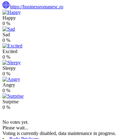
https://businessromanesc.ro
Happy
0
%
Sad
0
%
Excited
0
%
Sleepy
0
%
Angry
0
%
Surprise
0
%
No votes yet.
Please wait...
Voting is currently disabled, data maintenance in progress.
Radu Prisăcaru