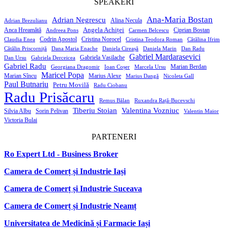
SPEAKERI
Ana-Maria Bostan
Adrian Negrescu
Alina Necula
Adrian Brezulianu
Angela Achiței
Anca Hreamătă
Ciprian Bostan
Andreea Pons
Carmen Belcescu
Codrin Apostol
Cristina Norocel
Claudia Enea
Cristina Teodora Roman
Cătălina Ifrim
Cătălin Priscorniță
Dana Maria Enache
Daniela Cireașă
Daniela Marin
Dan Radu
Gabriel Mardarasevici
Gabriela Vasilache
Dan Ursu
Gabriela Derceicea
Gabriel Radu
Marian Berdan
Georgiana Dragomir
Ioan Coșer
Marcela Ursu
Maricel Popa
Marian Sîncu
Marius Alexe
Marius Dangă
Nicoleta Gall
Paul Butnariu
Petru Movilă
Radu Ciobanu
Radu Prisăcaru
Remus Bălan
Ruxandra Rață-Bucevschi
Tiberiu Stoian
Valentina Vozniuc
Silvia Albu
Sorin Pelivan
Valentin Maior
Victoria Bulai
PARTENERI
Ro Expert Ltd - Business Broker
Camera de Comerț și Industrie Iași
Camera de Comerț și Industrie Suceava
Camera de Comerț și Industrie Neamț
Universitatea de Medicină și Farmacie Iași