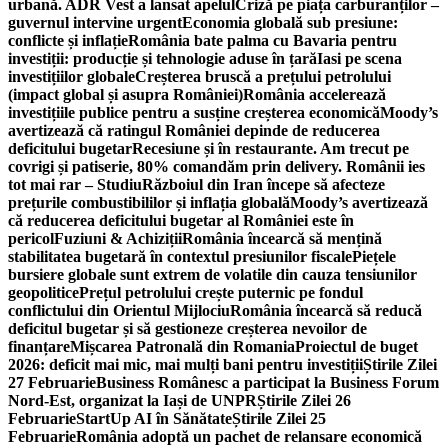
urbană. ADR Vest a lansat apelul
Criză pe piața carburanților –
guvernul intervine urgent
Economia globală sub presiune:
conflicte și inflație
România bate palma cu Bavaria pentru
investiții: producție și tehnologie aduse în țară
Iasi pe scena
investițiilor globale
Creșterea bruscă a prețului petrolului
(impact global și asupra României)
România accelerează
investițiile publice pentru a susține creșterea economică
Moody’s
avertizează că ratingul României depinde de reducerea
deficitului bugetar
Recesiune și în restaurante. Am trecut pe
covrigi și patiserie, 80% comandăm prin delivery. Românii ies
tot mai rar – Studiu
Războiul din Iran începe să afecteze
prețurile combustibililor și inflația globală
Moody’s avertizează
că reducerea deficitului bugetar al României este în
pericol
Fuziuni & Achiziții
România încearcă să mențină
stabilitatea bugetară în contextul presiunilor fiscale
Piețele
bursiere globale sunt extrem de volatile din cauza tensiunilor
geopolitice
Prețul petrolului crește puternic pe fondul
conflictului din Orientul Mijlociu
România încearcă să reducă
deficitul bugetar și să gestioneze creșterea nevoilor de
finanțare
Mișcarea Patronală din Romania
Proiectul de buget
2026: deficit mai mic, mai mulți bani pentru investiții
Știrile Zilei
27 Februarie
Business Românesc a participat la Business Forum
Nord-Est, organizat la Iași de UNPR
Știrile Zilei 26
Februarie
StartUp AI în Sănătate
Știrile Zilei 25
Februarie
România adoptă un pachet de relansare economică