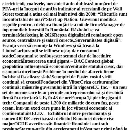
electricienii, coafezele, mecanicii auto dublează numărul de
PFA-uri la început de an
Un indicator al recesiunii de pe Wall
Street tocmai a atins cel mai înalt nivel din 2008: “Riscurile sunt
inconfortabil de mari”
Start-up Nation: Guvernul modifică
regulile pentru a debloca finanțările a mii de firme
Manager de
top mondial: Investiți în România! Războiul se va
termina
Marketing in 2026
Rețeta digitalizării românești: open
source, centralizare și salarii corecte
„Suveranitatea digitală”.
Franţa vrea să renunţe la Windows şi să treacă la
Linux
Carburanții se ieftinesc ușor, dar consumul
scade
Consumul se prăbușește: semnal clar de încetinire
economică
Întoarcerea unui gigant – DAC
Context global:
geopolitica influențează economia
Veniturile statului cresc, dar
economia încetinește
Probleme în mediul de afaceri: firme
închise și fiscalizare slabă
Scumpiri de Paște: costul vieții
continuă să crească
Fondatori din Viitor
Criza carburanților
continuă: măsurile guvernului intră în vigoare
EU Inc. – un nou
set de norme care le-ar permite antreprenorilor să-și deschidă
firmă în orice țară UE, în 48 de ore
Europa îşi pierde giganţii
tech: Companii de peste 1.200 de miliarde de euro fug peste
ocean, într-un exod care pune în joc viitorul economic al
continentului
HELIX – Echilibrul dintre performanță și
oameni
OCDE avertizează: deficitul României devine risc
major
OCDE avertizează: finanțele României sunt sub
presiune
Startup-urile din acceleratorul inVest pot primi până la