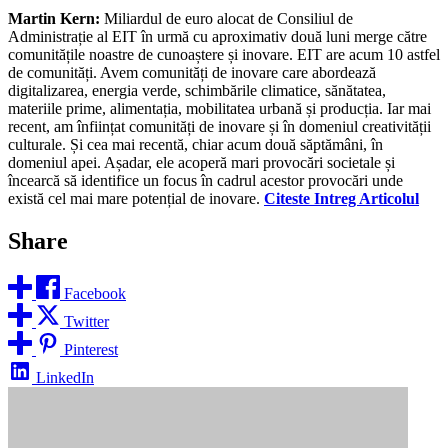
Martin Kern:
Miliardul de euro alocat de Consiliul de
Administrație al EIT în urmă cu aproximativ două luni merge către
comunitățile noastre de cunoaștere și inovare. EIT are acum 10 astfel
de comunități. Avem comunități de inovare care abordează
digitalizarea, energia verde, schimbările climatice, sănătatea,
materiile prime, alimentația, mobilitatea urbană și producția. Iar mai
recent, am înființat comunități de inovare și în domeniul creativității
culturale. Și cea mai recentă, chiar acum două săptămâni, în
domeniul apei. Așadar, ele acoperă mari provocări societale și
încearcă să identifice un focus în cadrul acestor provocări unde
există cel mai mare potențial de inovare.
Citeste Intreg Articolul
Share
Facebook
Twitter
Pinterest
LinkedIn