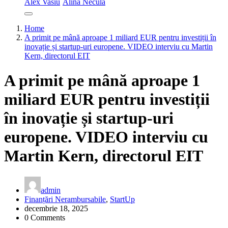
Alex Vasiu
Alina Necula
Home
A primit pe mână aproape 1 miliard EUR pentru investiții în
inovație și startup-uri europene. VIDEO interviu cu Martin
Kern, directorul EIT
A primit pe mână aproape 1
miliard EUR pentru investiții
în inovație și startup-uri
europene. VIDEO interviu cu
Martin Kern, directorul EIT
admin
Finanțări Nerambursabile
,
StartUp
decembrie 18, 2025
0 Comments