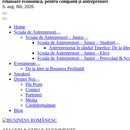
relansare economică, pentru companii și antreprenori
S. aug. 8th, 2026
Home
Școala de Antreprenori
Școala de Antreprenori – Junior
Școala de Antreprenori – Junior – Studenți
Antreprenoriat în rândul Tinerilor: De la Id
Școala de Antreprenori – Junior – Elevi
Școala de Antreprenori – Junior – Preșcolari & Șco
Evenimente
De la Idee la Business Profitabil
Speakeri
Despre Noi
Pin Posts
Contact
Parteneri
Media
Confidențialitate
Blog