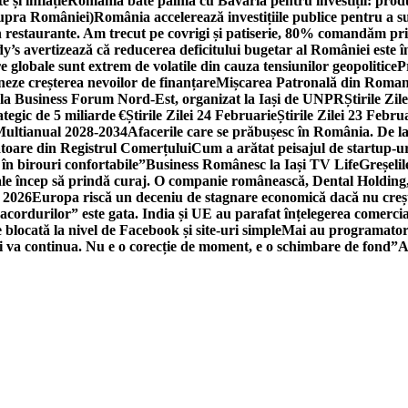
 și inflație
România bate palma cu Bavaria pentru investiții: produc
asupra României)
România accelerează investițiile publice pentru a s
n restaurante. Am trecut pe covrigi și patiserie, 80% comandăm pri
’s avertizează că reducerea deficitului bugetar al României este î
re globale sunt extrem de volatile din cauza tensiunilor geopolitice
P
neze creșterea nevoilor de finanțare
Mișcarea Patronală din Roman
 la Business Forum Nord-Est, organizat la Iași de UNPR
Știrile Zi
egic de 5 miliarde €
Știrile Zilei 24 Februarie
Știrile Zilei 23 Febru
 Multianual 2028-2034
Afacerile care se prăbușesc în România. De la 
rătoare din Registrul Comerțului
Cum a arătat peisajul de startup-ur
 în birouri confortabile”
Business Românesc la Iași TV Life
Greșeli
ale încep să prindă curaj. O companie românească, Dental Holding,
n 2026
Europa riscă un deceniu de stagnare economică dacă nu crește
cordurilor” este gata. India și UE au parafat înțelegerea comerci
locată la nivel de Facebook și site-uri simple
Mai au programatori
ei va continua. Nu e o corecție de moment, e o schimbare de fond”
A