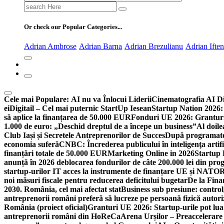
Search
for:
Or check our Popular Categories...
Adrian Ambrose
Adrian Barna
Adrian Brezulianu
Adrian Ifte
Cele mai Populare:
AI nu va Înlocui Liderii
Cinematografia AI D
ei
Digitail – Cel mai puternic StartUp Iesean
Startup Nation 2026: 
să aplice la finanțarea de 50.000 EUR
Fonduri UE 2026: Granturi
1.000 de euro: „Deschid dreptul de a începe un business”
Al doile
Club Iași și Secretele Antreprenorilor de Succes
După programatori
economia suferă
CNBC: Încrederea publicului în inteligenţa artifi
finanțări totale de 50.000 EUR
Marketing Online in 2026
Startup
anunță în 2026 deblocarea fondurilor de câte 200.000 lei din pr
startup-urilor IT acces la instrumente de finanțare UE și NATO
R
noi măsuri fiscale pentru reducerea deficitului bugetar
De la Fina
2030. România, cel mai afectat stat
Business sub presiune: control, 
antreprenorii români preferă să lucreze pe persoană fizică auto
România (proiect oficial)
Granturi UE 2026: Startup-urile pot lua
antreprenorii români din HoReCa
Arena Urșilor – Preaccelerare