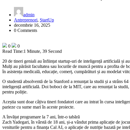
admin
Antreprenori
,
StartUp
decembrie 16, 2025
0 Comments
0
0
Read Time:
1 Minute, 39 Second
20 de tineri geniali au înființat startup-uri de inteligență artificială și
Mulți au părăsit facultatea sau locurile de muncă pentru a profita de boo
în asistența medicală, educație, comerț, cumpărături și au modelat viito
O studentă absolventă de la Stanford a renunțat la studii și a strâns 
inteligență artificială. Doi boboci de la MIT, care au renunțat la studii
pentru poliție.
Aceștia sunt doar câțiva tineri fondatori care au intrat în cursa inteligen
parieze cu sume mari în aceste proiecte.
A învățat programare la 7 ani, într-o tabără
Zach Yadegari, în vârstă de 18 ani, și-a vândut prima aplicație de jocur
veniturile pentru a finanța Cal AI, o aplicație de nutriție bazată pe inte