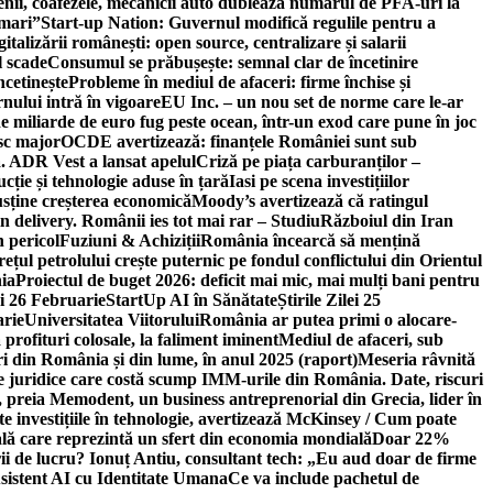
ricienii, coafezele, mecanicii auto dublează numărul de PFA-uri la
 mari”
Start-up Nation: Guvernul modifică regulile pentru a
gitalizării românești: open source, centralizare și salarii
l scade
Consumul se prăbușește: semnal clar de încetinire
ncetinește
Probleme în mediul de afaceri: firme închise și
nului intră în vigoare
EU Inc. – un nou set de norme care le-ar
e miliarde de euro fug peste ocean, într-un exod care pune în joc
sc major
OCDE avertizează: finanțele României sunt sub
. ADR Vest a lansat apelul
Criză pe piața carburanților –
ție și tehnologie aduse în țară
Iasi pe scena investițiilor
usține creșterea economică
Moody’s avertizează că ratingul
n delivery. Românii ies tot mai rar – Studiu
Războiul din Iran
n pericol
Fuziuni & Achiziții
România încearcă să mențină
rețul petrolului crește puternic pe fondul conflictului din Orientul
ia
Proiectul de buget 2026: deficit mai mic, mai mulți bani pentru
lei 26 Februarie
StartUp AI în Sănătate
Știrile Zilei 25
arie
Universitatea Viitorului
România ar putea primi o alocare-
profituri colosale, la faliment iminent
Mediul de afaceri, sub
i din România și din lume, în anul 2025 (raport)
Meseria râvnită
le juridice care costă scump IMM-urile din România. Date, riscuri
 preia Memodent, un business antreprenorial din Grecia, lider în
 investițiile în tehnologie, avertizează McKinsey / Cum poate
ală care reprezintă un sfert din economia mondială
Doar 22%
i de lucru? Ionuț Antiu, consultant tech: „Eu aud doar de firme
sistent AI cu Identitate Umana
Ce va include pachetul de