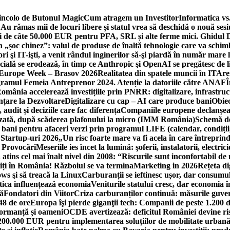
incolo de Butonul Magic
Cum atragem un Investitor
Informatica vs.
Au rămas mii de locuri libere și statul vrea să deschidă o nouă sesi
 de câte 50.000 EUR pentru PFA, SRL și alte ferme mici. Ghidul
a „șoc chinez”: valul de produse de înaltă tehnologie care va schi
 şi IT-işti, a venit rândul inginerilor să-şi piardă în număr mare
cială se erodează, în timp ce Anthropic şi OpenAI se pregătesc de l
 Europe Week – Brasov 2026
Realitatea din spatele muncii în IT
Are
ogramul Femeia Antreprenor 2024. Atenție la datoriile către ANAF
Î
omânia accelerează investițiile prin PNRR: digitalizare, infrastruc
nțare la Dezvoltare
Digitalizare cu cap – AI care produce bani
Obiec
audit și deciziile care fac diferența
Companiile europene declanșeaz
rizată, după scăderea plafonului la micro (IMM România)
Schemă de
 bani pentru afaceri verzi prin programul LIFE (calendar, condiții
 Startup-uri 2026
„Un risc foarte mare va fi acela în care întreprind
i Provocări
Meseriile ies încet la lumină: şoferii, instalatorii, elect
 atins cel mai înalt nivel din 2008: “Riscurile sunt inconfortabil de
iți în România! Războiul se va termina
Marketing in 2026
Rețeta di
ws şi să treacă la Linux
Carburanții se ieftinesc ușor, dar consumu
tica influențează economia
Veniturile statului cresc, dar economia î
că
Fondatori din Viitor
Criza carburanților continuă: măsurile guver
48 de ore
Europa îşi pierde giganţii tech: Companii de peste 1.200 d
formanță și oameni
OCDE avertizează: deficitul României devine ri
a 200.000 EUR pentru implementarea soluțiilor de mobilitate urbană