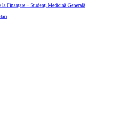
ee la Finanțare – Studenți Medicină Generală
lari