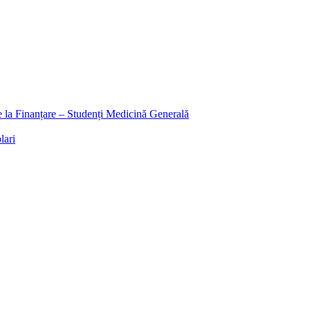
ee la Finanțare – Studenți Medicină Generală
lari