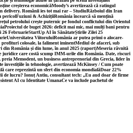
ție și tehnologie aduse în țară
Iasi pe scena investițiilor
usține creșterea economică
Moody’s avertizează că ratingul
n delivery. Românii ies tot mai rar – Studiu
Războiul din Iran
n pericol
Fuziuni & Achiziții
România încearcă să mențină
rețul petrolului crește puternic pe fondul conflictului din Orientul
ia
Proiectul de buget 2026: deficit mai mic, mai mulți bani pentru
lei 26 Februarie
StartUp AI în Sănătate
Știrile Zilei 25
arie
Universitatea Viitorului
România ar putea primi o alocare-
profituri colosale, la faliment iminent
Mediul de afaceri, sub
i din România și din lume, în anul 2025 (raport)
Meseria râvnită
le juridice care costă scump IMM-urile din România. Date, riscuri
 preia Memodent, un business antreprenorial din Grecia, lider în
 investițiile în tehnologie, avertizează McKinsey / Cum poate
ală care reprezintă un sfert din economia mondială
Doar 22%
i de lucru? Ionuț Antiu, consultant tech: „Eu aud doar de firme
sistent AI cu Identitate Umana
Ce va include pachetul de