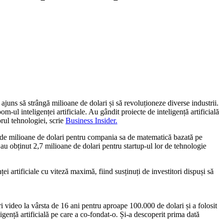
 au ajuns să strângă milioane de dolari și să revoluționeze diverse industrii.
m-ul inteligenței artificiale. Au gândit proiecte de inteligență artificială
rul tehnologiei, scrie
Business Insider.
64 de milioane de dolari pentru compania sa de matematică bazată pe
, au obținut 2,7 milioane de dolari pentru startup-ul lor de tehnologie
ței artificiale cu viteză maximă, fiind susținuți de investitori dispuși să
i video la vârsta de 16 ani pentru aproape 100.000 de dolari și a folosit
ligență artificială pe care a co-fondat-o. Și-a descoperit prima dată