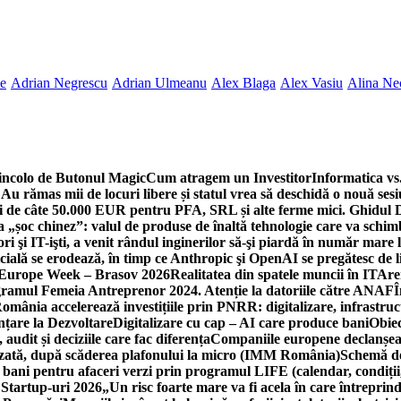
ne
Adrian Negrescu
Adrian Ulmeanu
Alex Blaga
Alex Vasiu
Alina Ne
incolo de Butonul Magic
Cum atragem un Investitor
Informatica vs.
Au rămas mii de locuri libere și statul vrea să deschidă o nouă sesi
 de câte 50.000 EUR pentru PFA, SRL și alte ferme mici. Ghidul
a „șoc chinez”: valul de produse de înaltă tehnologie care va schi
 şi IT-işti, a venit rândul inginerilor să-şi piardă în număr mare
cială se erodează, în timp ce Anthropic şi OpenAI se pregătesc de l
 Europe Week – Brasov 2026
Realitatea din spatele muncii în IT
Are
ogramul Femeia Antreprenor 2024. Atenție la datoriile către ANAF
Î
omânia accelerează investițiile prin PNRR: digitalizare, infrastruc
nțare la Dezvoltare
Digitalizare cu cap – AI care produce bani
Obiec
audit și deciziile care fac diferența
Companiile europene declanșeaz
rizată, după scăderea plafonului la micro (IMM România)
Schemă de
 bani pentru afaceri verzi prin programul LIFE (calendar, condiții
 Startup-uri 2026
„Un risc foarte mare va fi acela în care întreprind