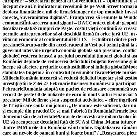
europene” – secretarul general al Guvernului
AI – Oportunități ș
început de an
Un indicator al recesiunii de pe Wall Street tocmai a
debloca finanțările a mii de firme
Manager de top mondial: Invest
corecte
„Suveranitatea digitală”. Franţa vrea să renunţe la Windo
economică
Întoarcerea unui gigant – DAC
Context global: geopoli
fiscalizare slabă
Scumpiri de Paște: costul vieții continuă să creas
permite antreprenorilor să-și deschidă firmă în orice țară UE, în 
viitorul economic al continentului
HELIX – Echilibrul dintre per
presiune
Startup-urile din acceleratorul inVest pot primi până l
guvernul intervine urgent
Economia globală sub presiune: conflicte
globale
Creșterea bruscă a prețului petrolului (impact global și 
României depinde de reducerea deficitului bugetar
Recesiune și î
începe să afecteze prețurile combustibililor și inflația globală
Moody
stabilitatea bugetară în contextul presiunilor fiscale
Piețele bursie
Mijlociu
România încearcă să reducă deficitul bugetar și să gestio
investiții
Știrile Zilei 27 Februarie
Business Românesc a participat
Februarie
România adoptă un pachet de relansare economică strat
record de peste 60 de miliarde de euro în noul Cadru Financiar
presiune: Mii de firme și-au suspendat activitatea – cifre îngrijo
de IT-iștii care caută noi joburi: „De muncă este suficient, dar nu
și exemple din practică
Ce se mai Fabrică în România
Firmele loc
domeniul său de activitate
Planurile de invesţii ale miliardarilor î
UE să recupereze decalajul față de SUA și China
„Mama tuturor a
dintre IMM-urile din România vând online. Digitalizarea rămâne b
care au nevoie de oameni buni și foarte buni” / „Reașezarea pieț