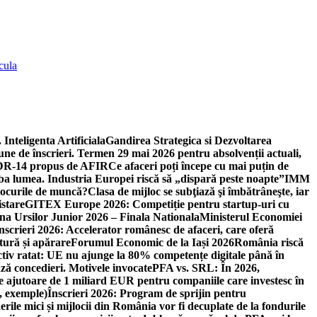
cula
 Inteligenta Artificiala
Gandirea Strategica si Dezvoltarea
une de înscrieri. Termen 29 mai 2026 pentru absolvenții actuali,
 DR-14 propus de AFIR
Ce afaceri poți începe cu mai puțin de
mba lumea. Industria Europei riscă să „dispară peste noapte”
IMM
 locurile de muncă?
Clasa de mijloc se subţiază şi îmbătrâneşte, iar
istare
GITEX Europe 2026: Competiție pentru startup-uri cu
na Ursilor Junior 2026 – Finala Nationala
Ministerul Economiei
nscrieri 2026: Accelerator românesc de afaceri, care oferă
tură și apărare
Forumul Economic de la Iași 2026
România riscă
tiv ratat: UE nu ajunge la 80% competențe digitale până în
ă concedieri. Motivele invocate
PFA vs. SRL: În 2026,
 ajutoare de 1 miliard EUR pentru companiile care investesc în
, exemple)
Înscrieri 2026: Program de sprijin pentru
erile mici și mijlocii din România vor fi decuplate de la fondurile