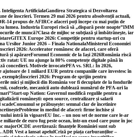
 Inteligenta Artificiala
Gandirea Strategica si Dezvoltarea
une de înscrieri. Termen 29 mai 2026 pentru absolvenții actuali,
 DR-14 propus de AFIR
Ce afaceri poți începe cu mai puțin de
mba lumea. Industria Europei riscă să „dispară peste noapte”
IMM
 locurile de muncă?
Clasa de mijloc se subţiază şi îmbătrâneşte, iar
istare
GITEX Europe 2026: Competiție pentru startup-uri cu
na Ursilor Junior 2026 – Finala Nationala
Ministerul Economiei
nscrieri 2026: Accelerator românesc de afaceri, care oferă
tură și apărare
Forumul Economic de la Iași 2026
România riscă
tiv ratat: UE nu ajunge la 80% competențe digitale până în
ă concedieri. Motivele invocate
PFA vs. SRL: În 2026,
 ajutoare de 1 miliard EUR pentru companiile care investesc în
, exemple)
Înscrieri 2026: Program de sprijin pentru
erile mici și mijlocii din România vor fi decuplate de la fondurile
ricienii, coafezele, mecanicii auto dublează numărul de PFA-uri la
 mari”
Start-up Nation: Guvernul modifică regulile pentru a
gitalizării românești: open source, centralizare și salarii
l scade
Consumul se prăbușește: semnal clar de încetinire
ncetinește
Probleme în mediul de afaceri: firme închise și
nului intră în vigoare
EU Inc. – un nou set de norme care le-ar
e miliarde de euro fug peste ocean, într-un exod care pune în joc
sc major
OCDE avertizează: finanțele României sunt sub
. ADR Vest a lansat apelul
Criză pe piața carburanților –