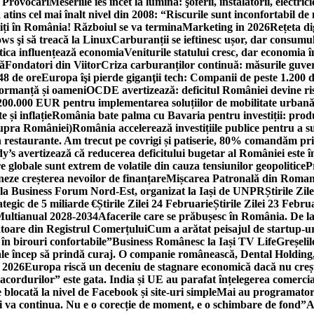
i Provocări
Meseriile ies încet la lumină: şoferii, instalatorii, elect
 atins cel mai înalt nivel din 2008: “Riscurile sunt inconfortabil de
iți în România! Războiul se va termina
Marketing in 2026
Rețeta di
ws şi să treacă la Linux
Carburanții se ieftinesc ușor, dar consumu
tica influențează economia
Veniturile statului cresc, dar economia î
că
Fondatori din Viitor
Criza carburanților continuă: măsurile guver
48 de ore
Europa îşi pierde giganţii tech: Companii de peste 1.200 d
formanță și oameni
OCDE avertizează: deficitul României devine ri
a 200.000 EUR pentru implementarea soluțiilor de mobilitate urbană
 și inflație
România bate palma cu Bavaria pentru investiții: produc
asupra României)
România accelerează investițiile publice pentru a s
n restaurante. Am trecut pe covrigi și patiserie, 80% comandăm pri
’s avertizează că reducerea deficitului bugetar al României este î
re globale sunt extrem de volatile din cauza tensiunilor geopolitice
P
neze creșterea nevoilor de finanțare
Mișcarea Patronală din Roman
 la Business Forum Nord-Est, organizat la Iași de UNPR
Știrile Zi
egic de 5 miliarde €
Știrile Zilei 24 Februarie
Știrile Zilei 23 Febru
 Multianual 2028-2034
Afacerile care se prăbușesc în România. De la 
rătoare din Registrul Comerțului
Cum a arătat peisajul de startup-ur
 în birouri confortabile”
Business Românesc la Iași TV Life
Greșeli
ale încep să prindă curaj. O companie românească, Dental Holding,
n 2026
Europa riscă un deceniu de stagnare economică dacă nu crește
cordurilor” este gata. India și UE au parafat înțelegerea comerci
locată la nivel de Facebook și site-uri simple
Mai au programatori
ei va continua. Nu e o corecție de moment, e o schimbare de fond”
A