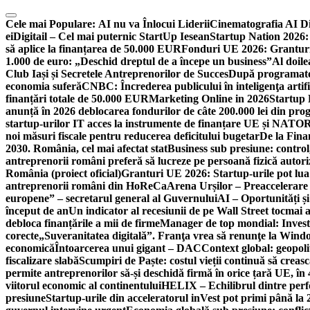
Skip
to
Cele mai Populare:
AI nu va Înlocui Liderii
Cinematografia AI D
content
ei
Digitail – Cel mai puternic StartUp Iesean
Startup Nation 2026: 
să aplice la finanțarea de 50.000 EUR
Fonduri UE 2026: Granturi
1.000 de euro: „Deschid dreptul de a începe un business”
Al doile
Club Iași și Secretele Antreprenorilor de Succes
După programatori
economia suferă
CNBC: Încrederea publicului în inteligenţa artifi
finanțări totale de 50.000 EUR
Marketing Online in 2026
Startup
anunță în 2026 deblocarea fondurilor de câte 200.000 lei din pr
startup-urilor IT acces la instrumente de finanțare UE și NATO
R
noi măsuri fiscale pentru reducerea deficitului bugetar
De la Fina
2030. România, cel mai afectat stat
Business sub presiune: control, 
antreprenorii români preferă să lucreze pe persoană fizică auto
România (proiect oficial)
Granturi UE 2026: Startup-urile pot lua
antreprenorii români din HoReCa
Arena Urșilor – Preaccelerare
europene” – secretarul general al Guvernului
AI – Oportunități ș
început de an
Un indicator al recesiunii de pe Wall Street tocmai a
debloca finanțările a mii de firme
Manager de top mondial: Invest
corecte
„Suveranitatea digitală”. Franţa vrea să renunţe la Windo
economică
Întoarcerea unui gigant – DAC
Context global: geopoli
fiscalizare slabă
Scumpiri de Paște: costul vieții continuă să creas
permite antreprenorilor să-și deschidă firmă în orice țară UE, în 
viitorul economic al continentului
HELIX – Echilibrul dintre per
presiune
Startup-urile din acceleratorul inVest pot primi până l