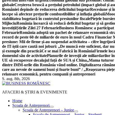
guvernul intervine urgent
Economia globală sub presiune: conflicte
globale
Creșterea bruscă a prețului petrolului (impact global și 
României depinde de reducerea deficitului bugetar
Recesiune și î
începe să afecteze prețurile combustibililor și inflația globală
Moody
stabilitatea bugetară în contextul presiunilor fiscale
Piețele bursie
Mijlociu
România încearcă să reducă deficitul bugetar și să gestio
investiții
Știrile Zilei 27 Februarie
Business Românesc a participat
Februarie
România adoptă un pachet de relansare economică strat
record de peste 60 de miliarde de euro în noul Cadru Financiar
presiune: Mii de firme și-au suspendat activitatea – cifre îngrijo
de IT-iștii care caută noi joburi: „De muncă este suficient, dar nu
și exemple din practică
Ce se mai Fabrică în România
Firmele loc
domeniul său de activitate
Planurile de invesţii ale miliardarilor î
UE să recupereze decalajul față de SUA și China
„Mama tuturor a
dintre IMM-urile din România vând online. Digitalizarea rămâne b
care au nevoie de oameni buni și foarte buni” / „Reașezarea pieț
relansare economică, pentru companii și antreprenori
S. aug. 8th, 2026
AFACERI & ȘTIRI & EVENIMENTE
Home
Școala de Antreprenori
Școala de Antreprenori – Junior
Școala de Antreprenori – Junior – Studenți