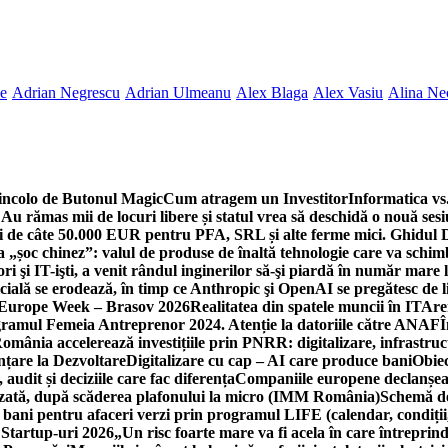
ne
Adrian Negrescu
Adrian Ulmeanu
Alex Blaga
Alex Vasiu
Alina Ne
incolo de Butonul Magic
Cum atragem un Investitor
Informatica vs.
Au rămas mii de locuri libere și statul vrea să deschidă o nouă sesi
 de câte 50.000 EUR pentru PFA, SRL și alte ferme mici. Ghidul
a „șoc chinez”: valul de produse de înaltă tehnologie care va schi
 şi IT-işti, a venit rândul inginerilor să-şi piardă în număr mare
cială se erodează, în timp ce Anthropic şi OpenAI se pregătesc de l
 Europe Week – Brasov 2026
Realitatea din spatele muncii în IT
Are
ogramul Femeia Antreprenor 2024. Atenție la datoriile către ANAF
Î
omânia accelerează investițiile prin PNRR: digitalizare, infrastruc
nțare la Dezvoltare
Digitalizare cu cap – AI care produce bani
Obiec
audit și deciziile care fac diferența
Companiile europene declanșeaz
rizată, după scăderea plafonului la micro (IMM România)
Schemă de
 bani pentru afaceri verzi prin programul LIFE (calendar, condiții
 Startup-uri 2026
„Un risc foarte mare va fi acela în care întreprind