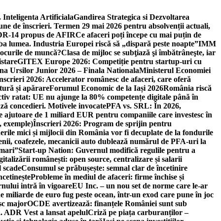
 Inteligenta Artificiala
Gandirea Strategica si Dezvoltarea
une de înscrieri. Termen 29 mai 2026 pentru absolvenții actuali,
 DR-14 propus de AFIR
Ce afaceri poți începe cu mai puțin de
mba lumea. Industria Europei riscă să „dispară peste noapte”
IMM
 locurile de muncă?
Clasa de mijloc se subţiază şi îmbătrâneşte, iar
istare
GITEX Europe 2026: Competiție pentru startup-uri cu
na Ursilor Junior 2026 – Finala Nationala
Ministerul Economiei
nscrieri 2026: Accelerator românesc de afaceri, care oferă
tură și apărare
Forumul Economic de la Iași 2026
România riscă
tiv ratat: UE nu ajunge la 80% competențe digitale până în
ă concedieri. Motivele invocate
PFA vs. SRL: În 2026,
 ajutoare de 1 miliard EUR pentru companiile care investesc în
, exemple)
Înscrieri 2026: Program de sprijin pentru
erile mici și mijlocii din România vor fi decuplate de la fondurile
ricienii, coafezele, mecanicii auto dublează numărul de PFA-uri la
 mari”
Start-up Nation: Guvernul modifică regulile pentru a
gitalizării românești: open source, centralizare și salarii
l scade
Consumul se prăbușește: semnal clar de încetinire
ncetinește
Probleme în mediul de afaceri: firme închise și
nului intră în vigoare
EU Inc. – un nou set de norme care le-ar
e miliarde de euro fug peste ocean, într-un exod care pune în joc
sc major
OCDE avertizează: finanțele României sunt sub
. ADR Vest a lansat apelul
Criză pe piața carburanților –