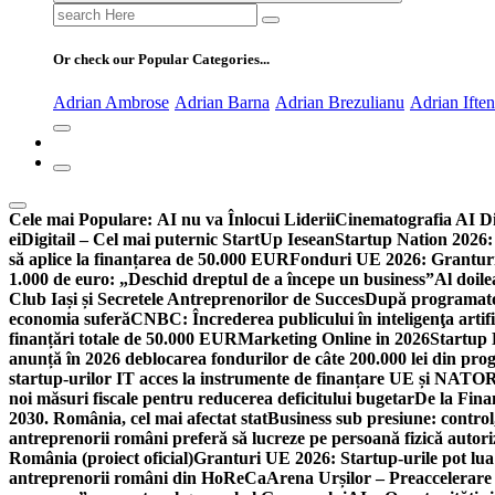
Search
for:
Or check our Popular Categories...
Adrian Ambrose
Adrian Barna
Adrian Brezulianu
Adrian Ifte
Cele mai Populare:
AI nu va Înlocui Liderii
Cinematografia AI D
ei
Digitail – Cel mai puternic StartUp Iesean
Startup Nation 2026: 
să aplice la finanțarea de 50.000 EUR
Fonduri UE 2026: Granturi
1.000 de euro: „Deschid dreptul de a începe un business”
Al doile
Club Iași și Secretele Antreprenorilor de Succes
După programatori
economia suferă
CNBC: Încrederea publicului în inteligenţa artifi
finanțări totale de 50.000 EUR
Marketing Online in 2026
Startup
anunță în 2026 deblocarea fondurilor de câte 200.000 lei din pr
startup-urilor IT acces la instrumente de finanțare UE și NATO
R
noi măsuri fiscale pentru reducerea deficitului bugetar
De la Fina
2030. România, cel mai afectat stat
Business sub presiune: control, 
antreprenorii români preferă să lucreze pe persoană fizică auto
România (proiect oficial)
Granturi UE 2026: Startup-urile pot lua
antreprenorii români din HoReCa
Arena Urșilor – Preaccelerare