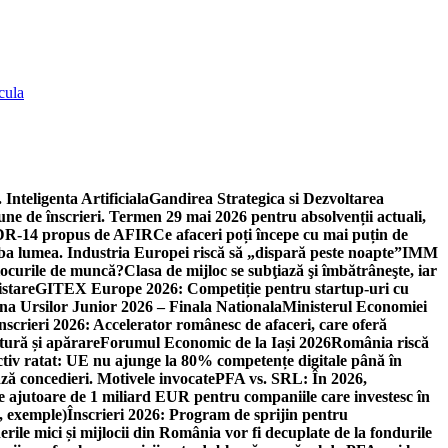
cula
 Inteligenta Artificiala
Gandirea Strategica si Dezvoltarea
une de înscrieri. Termen 29 mai 2026 pentru absolvenții actuali,
 DR-14 propus de AFIR
Ce afaceri poți începe cu mai puțin de
mba lumea. Industria Europei riscă să „dispară peste noapte”
IMM
 locurile de muncă?
Clasa de mijloc se subţiază şi îmbătrâneşte, iar
istare
GITEX Europe 2026: Competiție pentru startup-uri cu
na Ursilor Junior 2026 – Finala Nationala
Ministerul Economiei
nscrieri 2026: Accelerator românesc de afaceri, care oferă
tură și apărare
Forumul Economic de la Iași 2026
România riscă
tiv ratat: UE nu ajunge la 80% competențe digitale până în
ă concedieri. Motivele invocate
PFA vs. SRL: În 2026,
 ajutoare de 1 miliard EUR pentru companiile care investesc în
, exemple)
Înscrieri 2026: Program de sprijin pentru
erile mici și mijlocii din România vor fi decuplate de la fondurile