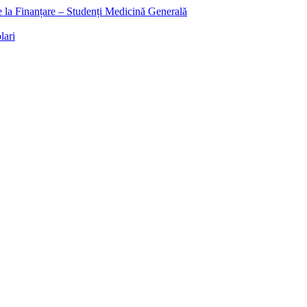
ee la Finanțare – Studenți Medicină Generală
lari