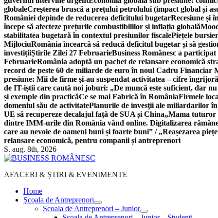
guvernul intervine urgent
Economia globală sub presiune: conflicte
globale
Creșterea bruscă a prețului petrolului (impact global și 
României depinde de reducerea deficitului bugetar
Recesiune și î
începe să afecteze prețurile combustibililor și inflația globală
Moody
stabilitatea bugetară în contextul presiunilor fiscale
Piețele bursie
Mijlociu
România încearcă să reducă deficitul bugetar și să gestio
investiții
Știrile Zilei 27 Februarie
Business Românesc a participat
Februarie
România adoptă un pachet de relansare economică strat
record de peste 60 de miliarde de euro în noul Cadru Financiar
presiune: Mii de firme și-au suspendat activitatea – cifre îngrijo
de IT-iștii care caută noi joburi: „De muncă este suficient, dar nu
și exemple din practică
Ce se mai Fabrică în România
Firmele loc
domeniul său de activitate
Planurile de invesţii ale miliardarilor î
UE să recupereze decalajul față de SUA și China
„Mama tuturor a
dintre IMM-urile din România vând online. Digitalizarea rămâne b
care au nevoie de oameni buni și foarte buni” / „Reașezarea pieț
relansare economică, pentru companii și antreprenori
S. aug. 8th, 2026
AFACERI & ȘTIRI & EVENIMENTE
Home
Școala de Antreprenori
Școala de Antreprenori – Junior
Școala de Antreprenori – Junior – Studenți