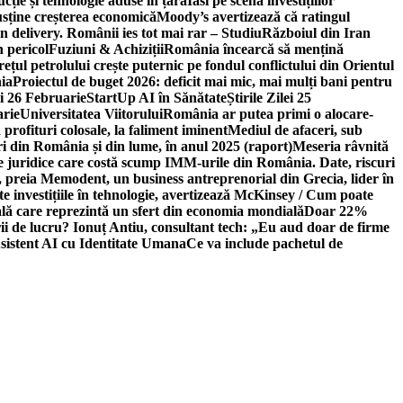
ție și tehnologie aduse în țară
Iasi pe scena investițiilor
usține creșterea economică
Moody’s avertizează că ratingul
n delivery. Românii ies tot mai rar – Studiu
Războiul din Iran
n pericol
Fuziuni & Achiziții
România încearcă să mențină
rețul petrolului crește puternic pe fondul conflictului din Orientul
ia
Proiectul de buget 2026: deficit mai mic, mai mulți bani pentru
lei 26 Februarie
StartUp AI în Sănătate
Știrile Zilei 25
arie
Universitatea Viitorului
România ar putea primi o alocare-
profituri colosale, la faliment iminent
Mediul de afaceri, sub
i din România și din lume, în anul 2025 (raport)
Meseria râvnită
le juridice care costă scump IMM-urile din România. Date, riscuri
 preia Memodent, un business antreprenorial din Grecia, lider în
 investițiile în tehnologie, avertizează McKinsey / Cum poate
ală care reprezintă un sfert din economia mondială
Doar 22%
i de lucru? Ionuț Antiu, consultant tech: „Eu aud doar de firme
sistent AI cu Identitate Umana
Ce va include pachetul de