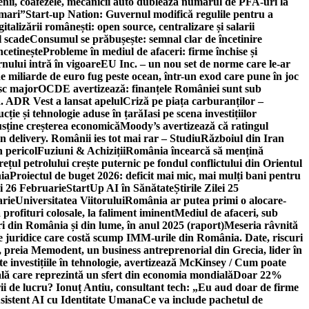
ricienii, coafezele, mecanicii auto dublează numărul de PFA-uri la
 mari”
Start-up Nation: Guvernul modifică regulile pentru a
gitalizării românești: open source, centralizare și salarii
l scade
Consumul se prăbușește: semnal clar de încetinire
ncetinește
Probleme în mediul de afaceri: firme închise și
nului intră în vigoare
EU Inc. – un nou set de norme care le-ar
e miliarde de euro fug peste ocean, într-un exod care pune în joc
sc major
OCDE avertizează: finanțele României sunt sub
. ADR Vest a lansat apelul
Criză pe piața carburanților –
ție și tehnologie aduse în țară
Iasi pe scena investițiilor
usține creșterea economică
Moody’s avertizează că ratingul
n delivery. Românii ies tot mai rar – Studiu
Războiul din Iran
n pericol
Fuziuni & Achiziții
România încearcă să mențină
rețul petrolului crește puternic pe fondul conflictului din Orientul
ia
Proiectul de buget 2026: deficit mai mic, mai mulți bani pentru
lei 26 Februarie
StartUp AI în Sănătate
Știrile Zilei 25
arie
Universitatea Viitorului
România ar putea primi o alocare-
profituri colosale, la faliment iminent
Mediul de afaceri, sub
i din România și din lume, în anul 2025 (raport)
Meseria râvnită
le juridice care costă scump IMM-urile din România. Date, riscuri
 preia Memodent, un business antreprenorial din Grecia, lider în
 investițiile în tehnologie, avertizează McKinsey / Cum poate
ală care reprezintă un sfert din economia mondială
Doar 22%
i de lucru? Ionuț Antiu, consultant tech: „Eu aud doar de firme
sistent AI cu Identitate Umana
Ce va include pachetul de