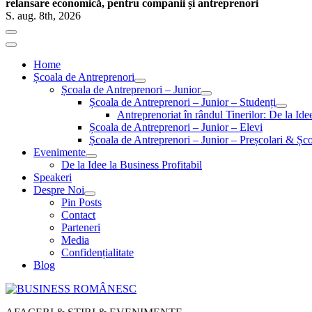
relansare economică, pentru companii și antreprenori
S. aug. 8th, 2026
Home
Școala de Antreprenori
Școala de Antreprenori – Junior
Școala de Antreprenori – Junior – Studenți
Antreprenoriat în rândul Tinerilor: De la Id
Școala de Antreprenori – Junior – Elevi
Școala de Antreprenori – Junior – Preșcolari & Șco
Evenimente
De la Idee la Business Profitabil
Speakeri
Despre Noi
Pin Posts
Contact
Parteneri
Media
Confidențialitate
Blog