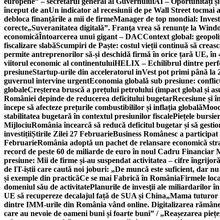
europene” – secretarul general al Guvernului
AI – Oportunități ș
început de an
Un indicator al recesiunii de pe Wall Street tocmai a
debloca finanțările a mii de firme
Manager de top mondial: Invest
corecte
„Suveranitatea digitală”. Franţa vrea să renunţe la Windo
economică
Întoarcerea unui gigant – DAC
Context global: geopoli
fiscalizare slabă
Scumpiri de Paște: costul vieții continuă să creas
permite antreprenorilor să-și deschidă firmă în orice țară UE, în 
viitorul economic al continentului
HELIX – Echilibrul dintre per
presiune
Startup-urile din acceleratorul inVest pot primi până l
guvernul intervine urgent
Economia globală sub presiune: conflicte
globale
Creșterea bruscă a prețului petrolului (impact global și 
României depinde de reducerea deficitului bugetar
Recesiune și î
începe să afecteze prețurile combustibililor și inflația globală
Moody
stabilitatea bugetară în contextul presiunilor fiscale
Piețele bursie
Mijlociu
România încearcă să reducă deficitul bugetar și să gestio
investiții
Știrile Zilei 27 Februarie
Business Românesc a participat
Februarie
România adoptă un pachet de relansare economică strat
record de peste 60 de miliarde de euro în noul Cadru Financiar
presiune: Mii de firme și-au suspendat activitatea – cifre îngrijo
de IT-iștii care caută noi joburi: „De muncă este suficient, dar nu
și exemple din practică
Ce se mai Fabrică în România
Firmele loc
domeniul său de activitate
Planurile de invesţii ale miliardarilor î
UE să recupereze decalajul față de SUA și China
„Mama tuturor a
dintre IMM-urile din România vând online. Digitalizarea rămâne b
care au nevoie de oameni buni și foarte buni” / „Reașezarea pieț