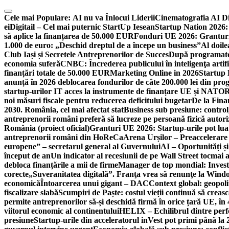
Skip
to
Cele mai Populare:
AI nu va Înlocui Liderii
Cinematografia AI D
content
ei
Digitail – Cel mai puternic StartUp Iesean
Startup Nation 2026: 
să aplice la finanțarea de 50.000 EUR
Fonduri UE 2026: Granturi
1.000 de euro: „Deschid dreptul de a începe un business”
Al doile
Club Iași și Secretele Antreprenorilor de Succes
După programatori
economia suferă
CNBC: Încrederea publicului în inteligenţa artifi
finanțări totale de 50.000 EUR
Marketing Online in 2026
Startup
anunță în 2026 deblocarea fondurilor de câte 200.000 lei din pr
startup-urilor IT acces la instrumente de finanțare UE și NATO
R
noi măsuri fiscale pentru reducerea deficitului bugetar
De la Fina
2030. România, cel mai afectat stat
Business sub presiune: control, 
antreprenorii români preferă să lucreze pe persoană fizică auto
România (proiect oficial)
Granturi UE 2026: Startup-urile pot lua
antreprenorii români din HoReCa
Arena Urșilor – Preaccelerare
europene” – secretarul general al Guvernului
AI – Oportunități ș
început de an
Un indicator al recesiunii de pe Wall Street tocmai a
debloca finanțările a mii de firme
Manager de top mondial: Invest
corecte
„Suveranitatea digitală”. Franţa vrea să renunţe la Windo
economică
Întoarcerea unui gigant – DAC
Context global: geopoli
fiscalizare slabă
Scumpiri de Paște: costul vieții continuă să creas
permite antreprenorilor să-și deschidă firmă în orice țară UE, în 
viitorul economic al continentului
HELIX – Echilibrul dintre per
presiune
Startup-urile din acceleratorul inVest pot primi până l