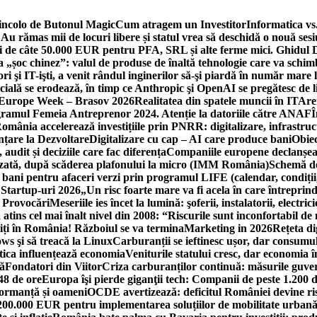
incolo de Butonul Magic
Cum atragem un Investitor
Informatica vs.
Au rămas mii de locuri libere și statul vrea să deschidă o nouă sesi
 de câte 50.000 EUR pentru PFA, SRL și alte ferme mici. Ghidul
a „șoc chinez”: valul de produse de înaltă tehnologie care va schi
 şi IT-işti, a venit rândul inginerilor să-şi piardă în număr mare
cială se erodează, în timp ce Anthropic şi OpenAI se pregătesc de l
 Europe Week – Brasov 2026
Realitatea din spatele muncii în IT
Are
ogramul Femeia Antreprenor 2024. Atenție la datoriile către ANAF
Î
omânia accelerează investițiile prin PNRR: digitalizare, infrastruc
nțare la Dezvoltare
Digitalizare cu cap – AI care produce bani
Obiec
audit și deciziile care fac diferența
Companiile europene declanșeaz
rizată, după scăderea plafonului la micro (IMM România)
Schemă de
 bani pentru afaceri verzi prin programul LIFE (calendar, condiții
 Startup-uri 2026
„Un risc foarte mare va fi acela în care întreprind
i Provocări
Meseriile ies încet la lumină: şoferii, instalatorii, elect
 atins cel mai înalt nivel din 2008: “Riscurile sunt inconfortabil de
iți în România! Războiul se va termina
Marketing in 2026
Rețeta di
ws şi să treacă la Linux
Carburanții se ieftinesc ușor, dar consumu
tica influențează economia
Veniturile statului cresc, dar economia î
că
Fondatori din Viitor
Criza carburanților continuă: măsurile guver
48 de ore
Europa îşi pierde giganţii tech: Companii de peste 1.200 d
formanță și oameni
OCDE avertizează: deficitul României devine ri
a 200.000 EUR pentru implementarea soluțiilor de mobilitate urbană