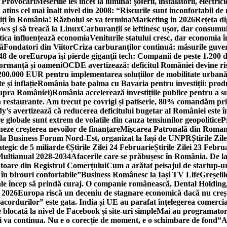
i Provocări
Meseriile ies încet la lumină: şoferii, instalatorii, elect
 atins cel mai înalt nivel din 2008: “Riscurile sunt inconfortabil de
iți în România! Războiul se va termina
Marketing in 2026
Rețeta di
ws şi să treacă la Linux
Carburanții se ieftinesc ușor, dar consumu
tica influențează economia
Veniturile statului cresc, dar economia î
că
Fondatori din Viitor
Criza carburanților continuă: măsurile guver
48 de ore
Europa îşi pierde giganţii tech: Companii de peste 1.200 d
formanță și oameni
OCDE avertizează: deficitul României devine ri
a 200.000 EUR pentru implementarea soluțiilor de mobilitate urbană
 și inflație
România bate palma cu Bavaria pentru investiții: produc
asupra României)
România accelerează investițiile publice pentru a s
n restaurante. Am trecut pe covrigi și patiserie, 80% comandăm pri
’s avertizează că reducerea deficitului bugetar al României este î
re globale sunt extrem de volatile din cauza tensiunilor geopolitice
P
neze creșterea nevoilor de finanțare
Mișcarea Patronală din Roman
 la Business Forum Nord-Est, organizat la Iași de UNPR
Știrile Zi
egic de 5 miliarde €
Știrile Zilei 24 Februarie
Știrile Zilei 23 Febru
 Multianual 2028-2034
Afacerile care se prăbușesc în România. De la 
rătoare din Registrul Comerțului
Cum a arătat peisajul de startup-ur
 în birouri confortabile”
Business Românesc la Iași TV Life
Greșeli
ale încep să prindă curaj. O companie românească, Dental Holding,
n 2026
Europa riscă un deceniu de stagnare economică dacă nu crește
cordurilor” este gata. India și UE au parafat înțelegerea comerci
locată la nivel de Facebook și site-uri simple
Mai au programatori
ei va continua. Nu e o corecție de moment, e o schimbare de fond”
A