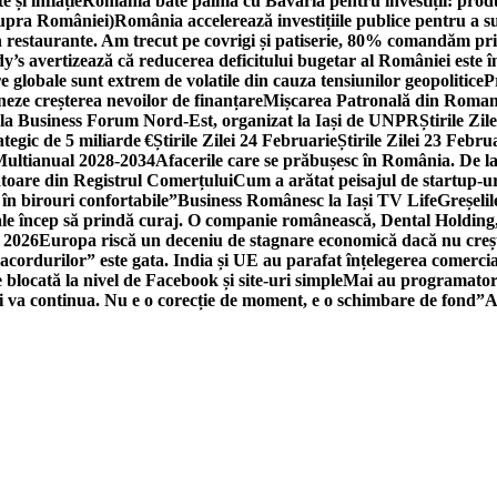
 și inflație
România bate palma cu Bavaria pentru investiții: produc
asupra României)
România accelerează investițiile publice pentru a s
n restaurante. Am trecut pe covrigi și patiserie, 80% comandăm pri
’s avertizează că reducerea deficitului bugetar al României este î
re globale sunt extrem de volatile din cauza tensiunilor geopolitice
P
neze creșterea nevoilor de finanțare
Mișcarea Patronală din Roman
 la Business Forum Nord-Est, organizat la Iași de UNPR
Știrile Zi
egic de 5 miliarde €
Știrile Zilei 24 Februarie
Știrile Zilei 23 Febru
 Multianual 2028-2034
Afacerile care se prăbușesc în România. De la 
rătoare din Registrul Comerțului
Cum a arătat peisajul de startup-ur
 în birouri confortabile”
Business Românesc la Iași TV Life
Greșeli
ale încep să prindă curaj. O companie românească, Dental Holding,
n 2026
Europa riscă un deceniu de stagnare economică dacă nu crește
cordurilor” este gata. India și UE au parafat înțelegerea comerci
locată la nivel de Facebook și site-uri simple
Mai au programatori
ei va continua. Nu e o corecție de moment, e o schimbare de fond”
A