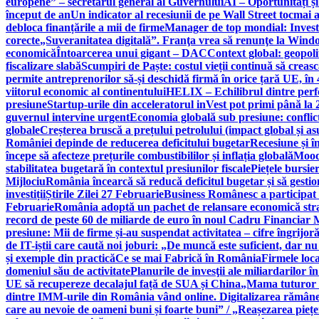
europene” – secretarul general al Guvernului
AI – Oportunități ș
început de an
Un indicator al recesiunii de pe Wall Street tocmai a
debloca finanțările a mii de firme
Manager de top mondial: Invest
corecte
„Suveranitatea digitală”. Franţa vrea să renunţe la Windo
economică
Întoarcerea unui gigant – DAC
Context global: geopoli
fiscalizare slabă
Scumpiri de Paște: costul vieții continuă să creas
permite antreprenorilor să-și deschidă firmă în orice țară UE, în 
viitorul economic al continentului
HELIX – Echilibrul dintre per
presiune
Startup-urile din acceleratorul inVest pot primi până l
guvernul intervine urgent
Economia globală sub presiune: conflicte
globale
Creșterea bruscă a prețului petrolului (impact global și 
României depinde de reducerea deficitului bugetar
Recesiune și î
începe să afecteze prețurile combustibililor și inflația globală
Moody
stabilitatea bugetară în contextul presiunilor fiscale
Piețele bursie
Mijlociu
România încearcă să reducă deficitul bugetar și să gestio
investiții
Știrile Zilei 27 Februarie
Business Românesc a participat
Februarie
România adoptă un pachet de relansare economică strat
record de peste 60 de miliarde de euro în noul Cadru Financiar
presiune: Mii de firme și-au suspendat activitatea – cifre îngrijo
de IT-iștii care caută noi joburi: „De muncă este suficient, dar nu
și exemple din practică
Ce se mai Fabrică în România
Firmele loc
domeniul său de activitate
Planurile de invesţii ale miliardarilor î
UE să recupereze decalajul față de SUA și China
„Mama tuturor a
dintre IMM-urile din România vând online. Digitalizarea rămâne b
care au nevoie de oameni buni și foarte buni” / „Reașezarea pieț