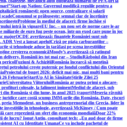
ricienii, coafezele, mecanicii auto dublează numărul de PFA-uri la
 mari”
Start-up Nation: Guvernul modifică regulile pentru a
gitalizării românești: open source, centralizare și salarii
l scade
Consumul se prăbușește: semnal clar de încetinire
ncetinește
Probleme în mediul de afaceri: firme închise și
nului intră în vigoare
EU Inc. – un nou set de norme care le-ar
e miliarde de euro fug peste ocean, într-un exod care pune în joc
sc major
OCDE avertizează: finanțele României sunt sub
. ADR Vest a lansat apelul
Criză pe piața carburanților –
ție și tehnologie aduse în țară
Iasi pe scena investițiilor
usține creșterea economică
Moody’s avertizează că ratingul
n delivery. Românii ies tot mai rar – Studiu
Războiul din Iran
n pericol
Fuziuni & Achiziții
România încearcă să mențină
rețul petrolului crește puternic pe fondul conflictului din Orientul
ia
Proiectul de buget 2026: deficit mai mic, mai mulți bani pentru
lei 26 Februarie
StartUp AI în Sănătate
Știrile Zilei 25
arie
Universitatea Viitorului
România ar putea primi o alocare-
profituri colosale, la faliment iminent
Mediul de afaceri, sub
i din România și din lume, în anul 2025 (raport)
Meseria râvnită
le juridice care costă scump IMM-urile din România. Date, riscuri
 preia Memodent, un business antreprenorial din Grecia, lider în
 investițiile în tehnologie, avertizează McKinsey / Cum poate
ală care reprezintă un sfert din economia mondială
Doar 22%
i de lucru? Ionuț Antiu, consultant tech: „Eu aud doar de firme
sistent AI cu Identitate Umana
Ce va include pachetul de