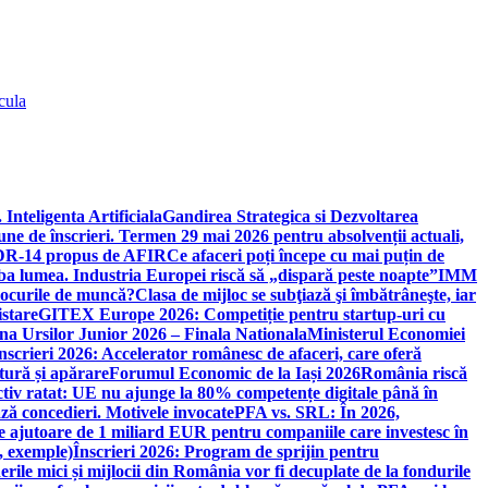
cula
 Inteligenta Artificiala
Gandirea Strategica si Dezvoltarea
une de înscrieri. Termen 29 mai 2026 pentru absolvenții actuali,
 DR-14 propus de AFIR
Ce afaceri poți începe cu mai puțin de
mba lumea. Industria Europei riscă să „dispară peste noapte”
IMM
 locurile de muncă?
Clasa de mijloc se subţiază şi îmbătrâneşte, iar
istare
GITEX Europe 2026: Competiție pentru startup-uri cu
na Ursilor Junior 2026 – Finala Nationala
Ministerul Economiei
nscrieri 2026: Accelerator românesc de afaceri, care oferă
tură și apărare
Forumul Economic de la Iași 2026
România riscă
tiv ratat: UE nu ajunge la 80% competențe digitale până în
ă concedieri. Motivele invocate
PFA vs. SRL: În 2026,
 ajutoare de 1 miliard EUR pentru companiile care investesc în
, exemple)
Înscrieri 2026: Program de sprijin pentru
erile mici și mijlocii din România vor fi decuplate de la fondurile