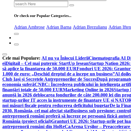
Search
for:
Or check our Popular Categories...
Adrian Ambrose
Adrian Barna
Adrian Brezulianu
Adrian Ifte
Cele mai Populare:
AI nu va Înlocui Liderii
Cinematografia AI D
ei
Digitail – Cel mai puternic StartUp Iesean
Startup Nation 2026: 
să aplice la finanțarea de 50.000 EUR
Fonduri UE 2026: Granturi
1.000 de euro: „Deschid dreptul de a începe un business”
Al doile
Club Iași și Secretele Antreprenorilor de Succes
După programatori
economia suferă
CNBC: Încrederea publicului în inteligenţa artifi
finanțări totale de 50.000 EUR
Marketing Online in 2026
Startup
anunță în 2026 deblocarea fondurilor de câte 200.000 lei din pr
startup-urilor IT acces la instrumente de finanțare UE și NATO
R
noi măsuri fiscale pentru reducerea deficitului bugetar
De la Fina
2030. România, cel mai afectat stat
Business sub presiune: control, 
antreprenorii români preferă să lucreze pe persoană fizică auto
România (proiect oficial)
Granturi UE 2026: Startup-urile pot lua
antreprenorii români din HoReCa
Arena Urșilor – Preaccelerare