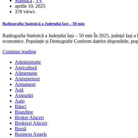
Statistică
,
TV
aprilie 10, 2025
378 views
Radiografia Statistică a Județului Iași – 50 min
Radiografia Statistică a Județului Iași – 50 min ​În 2025, județul Iași a
economice.​ Populație și Demografie Conform datelor disponibile, pop
Continue reading
Administrație
Agricultură
Alimentație
Antreprenori
Armament
Artă
Asigurări
Auto
Bănci
Branding
Broker Afaceri
Brokeraj Afaceri
Bursă
Business Angels