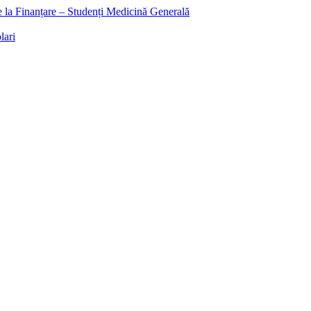
ee la Finanțare – Studenți Medicină Generală
lari