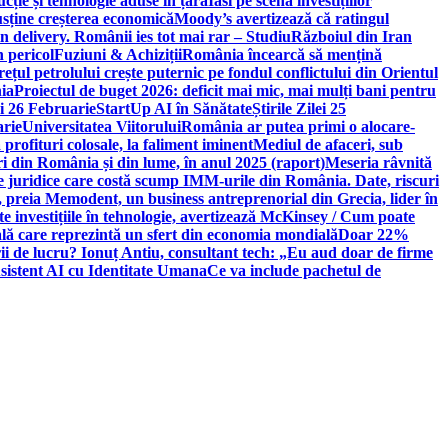
ție și tehnologie aduse în țară
Iasi pe scena investițiilor
usține creșterea economică
Moody’s avertizează că ratingul
n delivery. Românii ies tot mai rar – Studiu
Războiul din Iran
n pericol
Fuziuni & Achiziții
România încearcă să mențină
rețul petrolului crește puternic pe fondul conflictului din Orientul
ia
Proiectul de buget 2026: deficit mai mic, mai mulți bani pentru
lei 26 Februarie
StartUp AI în Sănătate
Știrile Zilei 25
arie
Universitatea Viitorului
România ar putea primi o alocare-
profituri colosale, la faliment iminent
Mediul de afaceri, sub
i din România și din lume, în anul 2025 (raport)
Meseria râvnită
le juridice care costă scump IMM-urile din România. Date, riscuri
 preia Memodent, un business antreprenorial din Grecia, lider în
 investițiile în tehnologie, avertizează McKinsey / Cum poate
ală care reprezintă un sfert din economia mondială
Doar 22%
i de lucru? Ionuț Antiu, consultant tech: „Eu aud doar de firme
sistent AI cu Identitate Umana
Ce va include pachetul de