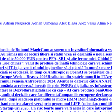
ne
Adrian Negrescu
Adrian Ulmeanu
Alex Blaga
Alex Vasiu
Alina Ne
incolo de Butonul Magic
Cum atragem un Investitor
Informatica vs.
Au rămas mii de locuri libere și statul vrea să deschidă o nouă sesi
 de câte 50.000 EUR pentru PFA, SRL și alte ferme mici. Ghidul
a „șoc chinez”: valul de produse de înaltă tehnologie care va schi
 şi IT-işti, a venit rândul inginerilor să-şi piardă în număr mare
cială se erodează, în timp ce Anthropic şi OpenAI se pregătesc de l
 Europe Week – Brasov 2026
Realitatea din spatele muncii în IT
Are
ogramul Femeia Antreprenor 2024. Atenție la datoriile către ANAF
Î
omânia accelerează investițiile prin PNRR: digitalizare, infrastruc
nțare la Dezvoltare
Digitalizare cu cap – AI care produce bani
Obiec
audit și deciziile care fac diferența
Companiile europene declanșeaz
rizată, după scăderea plafonului la micro (IMM România)
Schemă de
 bani pentru afaceri verzi prin programul LIFE (calendar, condiții
 Startup-uri 2026
„Un risc foarte mare va fi acela în care întreprind