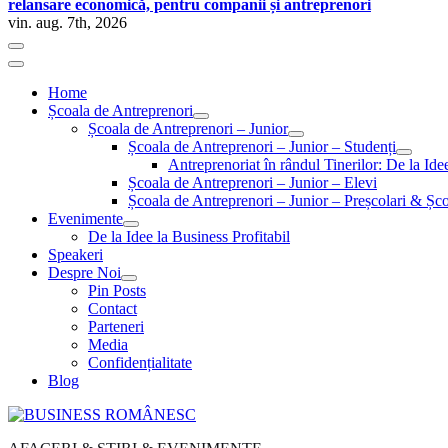
relansare economică, pentru companii și antreprenori
vin. aug. 7th, 2026
Home
Școala de Antreprenori
Școala de Antreprenori – Junior
Școala de Antreprenori – Junior – Studenți
Antreprenoriat în rândul Tinerilor: De la Id
Școala de Antreprenori – Junior – Elevi
Școala de Antreprenori – Junior – Preșcolari & Șco
Evenimente
De la Idee la Business Profitabil
Speakeri
Despre Noi
Pin Posts
Contact
Parteneri
Media
Confidențialitate
Blog