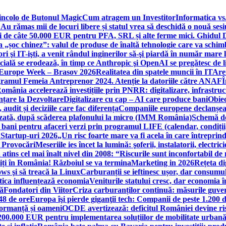
incolo de Butonul Magic
Cum atragem un Investitor
Informatica vs.
Au rămas mii de locuri libere și statul vrea să deschidă o nouă sesi
 de câte 50.000 EUR pentru PFA, SRL și alte ferme mici. Ghidul
a „șoc chinez”: valul de produse de înaltă tehnologie care va schi
 şi IT-işti, a venit rândul inginerilor să-şi piardă în număr mare
cială se erodează, în timp ce Anthropic şi OpenAI se pregătesc de l
 Europe Week – Brasov 2026
Realitatea din spatele muncii în IT
Are
ogramul Femeia Antreprenor 2024. Atenție la datoriile către ANAF
Î
omânia accelerează investițiile prin PNRR: digitalizare, infrastruc
nțare la Dezvoltare
Digitalizare cu cap – AI care produce bani
Obiec
audit și deciziile care fac diferența
Companiile europene declanșeaz
rizată, după scăderea plafonului la micro (IMM România)
Schemă de
 bani pentru afaceri verzi prin programul LIFE (calendar, condiții
 Startup-uri 2026
„Un risc foarte mare va fi acela în care întreprind
i Provocări
Meseriile ies încet la lumină: şoferii, instalatorii, elect
 atins cel mai înalt nivel din 2008: “Riscurile sunt inconfortabil de
iți în România! Războiul se va termina
Marketing in 2026
Rețeta di
ws şi să treacă la Linux
Carburanții se ieftinesc ușor, dar consumu
tica influențează economia
Veniturile statului cresc, dar economia î
că
Fondatori din Viitor
Criza carburanților continuă: măsurile guver
48 de ore
Europa îşi pierde giganţii tech: Companii de peste 1.200 d
formanță și oameni
OCDE avertizează: deficitul României devine ri
a 200.000 EUR pentru implementarea soluțiilor de mobilitate urbană