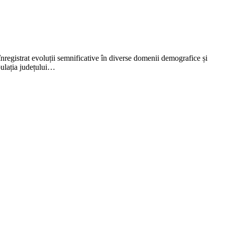
 înregistrat evoluții semnificative în diverse domenii demografice și
ulația județului…