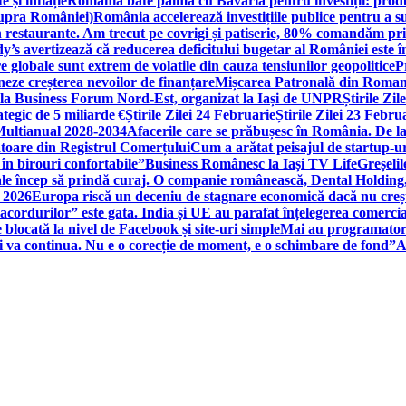
 și inflație
România bate palma cu Bavaria pentru investiții: produc
asupra României)
România accelerează investițiile publice pentru a s
n restaurante. Am trecut pe covrigi și patiserie, 80% comandăm pri
’s avertizează că reducerea deficitului bugetar al României este î
re globale sunt extrem de volatile din cauza tensiunilor geopolitice
P
neze creșterea nevoilor de finanțare
Mișcarea Patronală din Roman
 la Business Forum Nord-Est, organizat la Iași de UNPR
Știrile Zi
egic de 5 miliarde €
Știrile Zilei 24 Februarie
Știrile Zilei 23 Febru
 Multianual 2028-2034
Afacerile care se prăbușesc în România. De la 
rătoare din Registrul Comerțului
Cum a arătat peisajul de startup-ur
 în birouri confortabile”
Business Românesc la Iași TV Life
Greșeli
ale încep să prindă curaj. O companie românească, Dental Holding,
n 2026
Europa riscă un deceniu de stagnare economică dacă nu crește
cordurilor” este gata. India și UE au parafat înțelegerea comerci
locată la nivel de Facebook și site-uri simple
Mai au programatori
ei va continua. Nu e o corecție de moment, e o schimbare de fond”
A