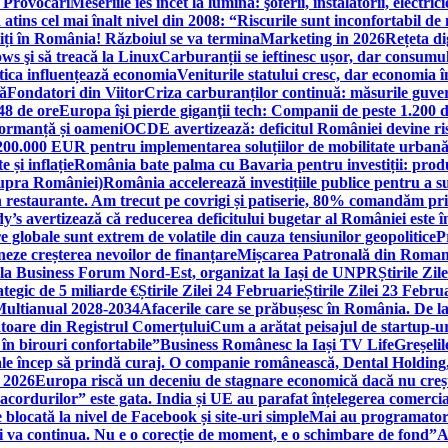
i Provocări
Meseriile ies încet la lumină: şoferii, instalatorii, elect
 atins cel mai înalt nivel din 2008: “Riscurile sunt inconfortabil de
iți în România! Războiul se va termina
Marketing in 2026
Rețeta di
ws şi să treacă la Linux
Carburanții se ieftinesc ușor, dar consumu
tica influențează economia
Veniturile statului cresc, dar economia î
că
Fondatori din Viitor
Criza carburanților continuă: măsurile guver
48 de ore
Europa îşi pierde giganţii tech: Companii de peste 1.200 d
formanță și oameni
OCDE avertizează: deficitul României devine ri
a 200.000 EUR pentru implementarea soluțiilor de mobilitate urbană
 și inflație
România bate palma cu Bavaria pentru investiții: produc
asupra României)
România accelerează investițiile publice pentru a s
n restaurante. Am trecut pe covrigi și patiserie, 80% comandăm pri
’s avertizează că reducerea deficitului bugetar al României este î
re globale sunt extrem de volatile din cauza tensiunilor geopolitice
P
neze creșterea nevoilor de finanțare
Mișcarea Patronală din Roman
 la Business Forum Nord-Est, organizat la Iași de UNPR
Știrile Zi
egic de 5 miliarde €
Știrile Zilei 24 Februarie
Știrile Zilei 23 Febru
 Multianual 2028-2034
Afacerile care se prăbușesc în România. De la 
rătoare din Registrul Comerțului
Cum a arătat peisajul de startup-ur
 în birouri confortabile”
Business Românesc la Iași TV Life
Greșeli
ale încep să prindă curaj. O companie românească, Dental Holding,
n 2026
Europa riscă un deceniu de stagnare economică dacă nu crește
cordurilor” este gata. India și UE au parafat înțelegerea comerci
locată la nivel de Facebook și site-uri simple
Mai au programatori
ei va continua. Nu e o corecție de moment, e o schimbare de fond”
A