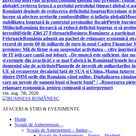
guvernul intervine urgent
Economia globală sub presiune: conflicte
globale
Creșterea bruscă a prețului petrolului (impact global și 
României depinde de reducerea deficitului bugetar
Recesiune și î
începe să afecteze prețurile combustibililor și inflația globală
Moody
stabilitatea bugetară în contextul presiunilor fiscale
Piețele bursie
Mijlociu
România încearcă să reducă deficitul bugetar și să gestio
investiții
Știrile Zilei 27 Februarie
Business Românesc a participat
Februarie
România adoptă un pachet de relansare economică strat
record de peste 60 de miliarde de euro în noul Cadru Financiar
presiune: Mii de firme și-au suspendat activitatea – cifre îngrijo
de IT-iștii care caută noi joburi: „De muncă este suficient, dar nu
și exemple din practică
Ce se mai Fabrică în România
Firmele loc
domeniul său de activitate
Planurile de invesţii ale miliardarilor î
UE să recupereze decalajul față de SUA și China
„Mama tuturor a
dintre IMM-urile din România vând online. Digitalizarea rămâne b
care au nevoie de oameni buni și foarte buni” / „Reașezarea pieț
relansare economică, pentru companii și antreprenori
vin. aug. 7th, 2026
AFACERI & ȘTIRI & EVENIMENTE
Home
Școala de Antreprenori
Școala de Antreprenori – Junior
Școala de Antreprenori – Junior – Studenți