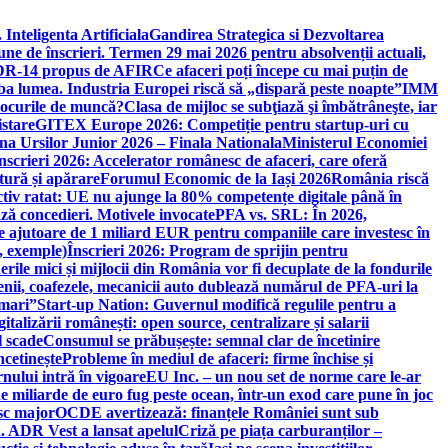
 Inteligenta Artificiala
Gandirea Strategica si Dezvoltarea
une de înscrieri. Termen 29 mai 2026 pentru absolvenții actuali,
 DR-14 propus de AFIR
Ce afaceri poți începe cu mai puțin de
mba lumea. Industria Europei riscă să „dispară peste noapte”
IMM
 locurile de muncă?
Clasa de mijloc se subţiază şi îmbătrâneşte, iar
istare
GITEX Europe 2026: Competiție pentru startup-uri cu
na Ursilor Junior 2026 – Finala Nationala
Ministerul Economiei
nscrieri 2026: Accelerator românesc de afaceri, care oferă
tură și apărare
Forumul Economic de la Iași 2026
România riscă
tiv ratat: UE nu ajunge la 80% competențe digitale până în
ă concedieri. Motivele invocate
PFA vs. SRL: În 2026,
 ajutoare de 1 miliard EUR pentru companiile care investesc în
, exemple)
Înscrieri 2026: Program de sprijin pentru
erile mici și mijlocii din România vor fi decuplate de la fondurile
ricienii, coafezele, mecanicii auto dublează numărul de PFA-uri la
 mari”
Start-up Nation: Guvernul modifică regulile pentru a
gitalizării românești: open source, centralizare și salarii
l scade
Consumul se prăbușește: semnal clar de încetinire
ncetinește
Probleme în mediul de afaceri: firme închise și
nului intră în vigoare
EU Inc. – un nou set de norme care le-ar
e miliarde de euro fug peste ocean, într-un exod care pune în joc
sc major
OCDE avertizează: finanțele României sunt sub
. ADR Vest a lansat apelul
Criză pe piața carburanților –