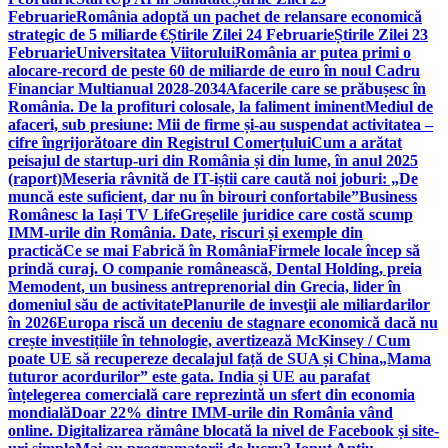
Februarie
România adoptă un pachet de relansare economică
strategic de 5 miliarde €
Știrile Zilei 24 Februarie
Știrile Zilei 23
Februarie
Universitatea Viitorului
România ar putea primi o
alocare-record de peste 60 de miliarde de euro în noul Cadru
Financiar Multianual 2028-2034
Afacerile care se prăbușesc în
România. De la profituri colosale, la faliment iminent
Mediul de
afaceri, sub presiune: Mii de firme și-au suspendat activitatea –
cifre îngrijorătoare din Registrul Comerțului
Cum a arătat
peisajul de startup-uri din România și din lume, în anul 2025
(raport)
Meseria râvnită de IT-iștii care caută noi joburi: „De
muncă este suficient, dar nu în birouri confortabile”
Business
Românesc la Iași TV Life
Greșelile juridice care costă scump
IMM-urile din România. Date, riscuri și exemple din
practică
Ce se mai Fabrică în România
Firmele locale încep să
prindă curaj. O companie românească, Dental Holding, preia
Memodent, un business antreprenorial din Grecia, lider în
domeniul său de activitate
Planurile de invesţii ale miliardarilor
în 2026
Europa riscă un deceniu de stagnare economică dacă nu
crește investițiile în tehnologie, avertizează McKinsey / Cum
poate UE să recupereze decalajul față de SUA și China
„Mama
tuturor acordurilor” este gata. India și UE au parafat
înțelegerea comercială care reprezintă un sfert din economia
mondială
Doar 22% dintre IMM-urile din România vând
online. Digitalizarea rămâne blocată la nivel de Facebook și site-