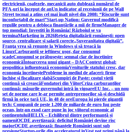
electricienii, coafezele, mecanicii auto dublează numărul de
PFA-uri la început de an
Un indicator al recesiunii de pe Wall
Street tocmai a atins cel mai înalt nivel din 2008: “Riscurile sunt
inconfortabil de mari”
Start-up Nation: Guvernul modifică
regulile pentru a debloca finanțările a mii de firme
Manager de
top mondial: Investiți în România! Războiul se va
termina
Marketing in 2026
Rețeta digitalizării românești: open
source, centralizare și salarii corecte
„Suveranitatea digitală”.
Franţa vrea să renunţe la Windows şi să treacă la
Linux
Carburanții se ieftinesc ușor, dar consumul
scade
Consumul se prăbușește: semnal clar de încetinire
economică
Întoarcerea unui gigant – DAC
Context global:
geopolitica influențează economia
Veniturile statului cresc, dar
economia încetinește
Probleme în mediul de afaceri: firme
închise și fiscalizare slabă
Scumpiri de Paște: costul vieții
continuă să crească
Fondatori din Viitor
Criza carburanților
continuă: măsurile guvernului intră în vigoare
EU Inc. – un nou
set de norme care le-ar permite antreprenorilor să-și deschidă
firmă în orice țară UE, în 48 de ore
Europa îşi pierde giganţii
tech: Companii de peste 1.200 de miliarde de euro fug peste
ocean, într-un exod care pune în joc viitorul economic al
continentului
HELIX – Echilibrul dintre performanță și
oameni
OCDE avertizează: deficitul României devine risc
major
OCDE avertizează: finanțele României sunt sub
presiune
Startup-urile din acceleratorul inVest pot primi până la