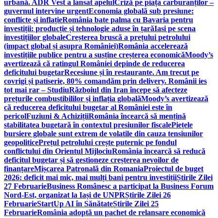
urbană. ADR Vest a lansat apelul
Criză pe piața carburanților –
guvernul intervine urgent
Economia globală sub presiune:
conflicte și inflație
România bate palma cu Bavaria pentru
investiții: producție și tehnologie aduse în țară
Iasi pe scena
investițiilor globale
Creșterea bruscă a prețului petrolului
(impact global și asupra României)
România accelerează
investițiile publice pentru a susține creșterea economică
Moody’s
avertizează că ratingul României depinde de reducerea
deficitului bugetar
Recesiune și în restaurante. Am trecut pe
covrigi și patiserie, 80% comandăm prin delivery. Românii ies
tot mai rar – Studiu
Războiul din Iran începe să afecteze
prețurile combustibililor și inflația globală
Moody’s avertizează
că reducerea deficitului bugetar al României este în
pericol
Fuziuni & Achiziții
România încearcă să mențină
stabilitatea bugetară în contextul presiunilor fiscale
Piețele
bursiere globale sunt extrem de volatile din cauza tensiunilor
geopolitice
Prețul petrolului crește puternic pe fondul
conflictului din Orientul Mijlociu
România încearcă să reducă
deficitul bugetar și să gestioneze creșterea nevoilor de
finanțare
Mișcarea Patronală din Romania
Proiectul de buget
2026: deficit mai mic, mai mulți bani pentru investiții
Știrile Zilei
27 Februarie
Business Românesc a participat la Business Forum
Nord-Est, organizat la Iași de UNPR
Știrile Zilei 26
Februarie
StartUp AI în Sănătate
Știrile Zilei 25
Februarie
România adoptă un pachet de relansare economică