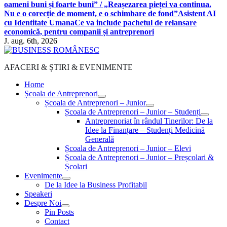
oameni buni și foarte buni” / „Reașezarea pieței va continua.
Nu e o corecție de moment, e o schimbare de fond”
Asistent AI
cu Identitate Umana
Ce va include pachetul de relansare
economică, pentru companii și antreprenori
J. aug. 6th, 2026
AFACERI & ȘTIRI & EVENIMENTE
Home
Școala de Antreprenori
Școala de Antreprenori – Junior
Școala de Antreprenori – Junior – Studenți
Antreprenoriat în rândul Tinerilor: De la
Idee la Finanțare – Studenți Medicină
Generală
Școala de Antreprenori – Junior – Elevi
Școala de Antreprenori – Junior – Preșcolari &
Școlari
Evenimente
De la Idee la Business Profitabil
Speakeri
Despre Noi
Pin Posts
Contact