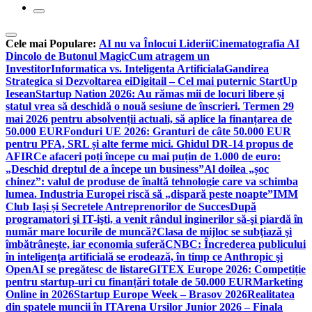
Cele mai Populare:
AI nu va Înlocui Liderii
Cinematografia AI
Dincolo de Butonul Magic
Cum atragem un
Investitor
Informatica vs. Inteligenta Artificiala
Gandirea
Strategica si Dezvoltarea ei
Digitail – Cel mai puternic StartUp
Iesean
Startup Nation 2026: Au rămas mii de locuri libere și
statul vrea să deschidă o nouă sesiune de înscrieri. Termen 29
mai 2026 pentru absolvenții actuali, să aplice la finanțarea de
50.000 EUR
Fonduri UE 2026: Granturi de câte 50.000 EUR
pentru PFA, SRL și alte ferme mici. Ghidul DR-14 propus de
AFIR
Ce afaceri poți începe cu mai puțin de 1.000 de euro:
„Deschid dreptul de a începe un business”
Al doilea „șoc
chinez”: valul de produse de înaltă tehnologie care va schimba
lumea. Industria Europei riscă să „dispară peste noapte”
IMM
Club Iași și Secretele Antreprenorilor de Succes
După
programatori şi IT-işti, a venit rândul inginerilor să-şi piardă în
număr mare locurile de muncă?
Clasa de mijloc se subţiază şi
îmbătrâneşte, iar economia suferă
CNBC: Încrederea publicului
în inteligenţa artificială se erodează, în timp ce Anthropic şi
OpenAI se pregătesc de listare
GITEX Europe 2026: Competiție
pentru startup-uri cu finanțări totale de 50.000 EUR
Marketing
Online in 2026
Startup Europe Week – Brasov 2026
Realitatea
din spatele muncii în IT
Arena Ursilor Junior 2026 – Finala