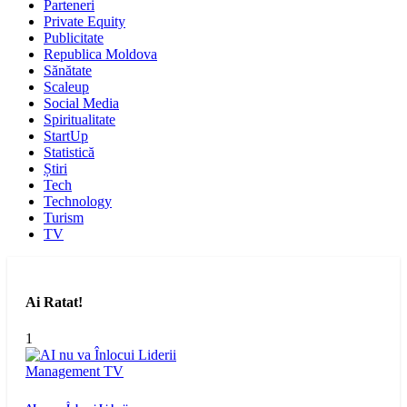
Parteneri
Private Equity
Publicitate
Republica Moldova
Sănătate
Scaleup
Social Media
Spiritualitate
StartUp
Statistică
Știri
Tech
Technology
Turism
TV
Ai Ratat!
1
Management
TV