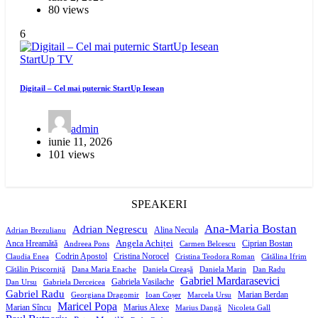
80 views
6
StartUp
TV
Digitail – Cel mai puternic StartUp Iesean
admin
iunie 11, 2026
101 views
SPEAKERI
Ana-Maria Bostan
Adrian Negrescu
Alina Necula
Adrian Brezulianu
Angela Achiței
Anca Hreamătă
Ciprian Bostan
Andreea Pons
Carmen Belcescu
Codrin Apostol
Cristina Norocel
Claudia Enea
Cristina Teodora Roman
Cătălina Ifrim
Cătălin Priscorniță
Dana Maria Enache
Daniela Cireașă
Daniela Marin
Dan Radu
Gabriel Mardarasevici
Gabriela Vasilache
Dan Ursu
Gabriela Derceicea
Gabriel Radu
Marian Berdan
Georgiana Dragomir
Ioan Coșer
Marcela Ursu
Maricel Popa
Marian Sîncu
Marius Alexe
Marius Dangă
Nicoleta Gall