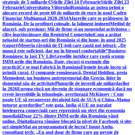
strategic de 5 miliarde €
Știrile Zilei 24 Februarie
Știrile Zilei 23
Februarie
Universitatea Viitorului
România ar putea primi o
alocare-record de peste 60 de miliarde de euro în noul Cadru
Financiar Multianual 2028-2034
Afacerile care se prăbușesc în
România. De la profituri colosale, la faliment iminent
Mediul de
afaceri, sub presiune: Mii de firme și-au suspendat activitatea –
cifre îngrijorătoare din Registrul Comerțului
Cum a arătat
peisajul de startup-uri din România și din lume, în anul 2025
(raport)
Meseria râvnită de IT-iștii care caută noi joburi: „De
muncă este suficient, dar nu în birouri confortabile”
Business
Românesc la Iași TV Life
Greșelile juridice care costă scump
IMM-urile din România. Date, riscuri și exemple din
practică
Ce se mai Fabrică în România
Firmele locale încep să
prindă curaj. O companie românească, Dental Holding, preia
Memodent, un business antreprenorial din Grecia, lider în
domeniul său de activitate
Planurile de invesţii ale miliardarilor
în 2026
Europa riscă un deceniu de stagnare economică dacă nu
crește investițiile în tehnologie, avertizează McKinsey / Cum
poate UE să recupereze decalajul față de SUA și China
„Mama
tuturor acordurilor” este gata. India și UE au parafat
înțelegerea comercială care reprezintă un sfert din economia
mondială
Doar 22% dintre IMM-urile din România vând
online. Digitalizarea rămâne blocată la nivel de Facebook și site-
uri simple
Mai au programatorii de lucru? Ionuț Antiu,
consultant tech: „Eu aud doar de firme care au nevoie de