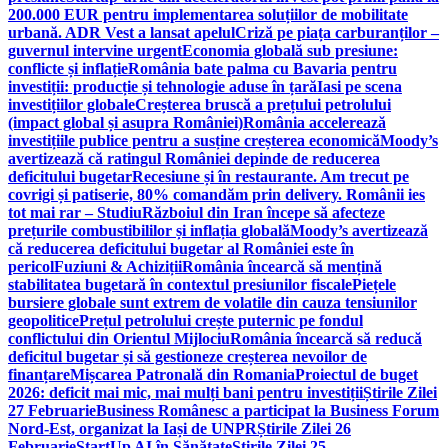
200.000 EUR pentru implementarea soluțiilor de mobilitate
urbană. ADR Vest a lansat apelul
Criză pe piața carburanților –
guvernul intervine urgent
Economia globală sub presiune:
conflicte și inflație
România bate palma cu Bavaria pentru
investiții: producție și tehnologie aduse în țară
Iasi pe scena
investițiilor globale
Creșterea bruscă a prețului petrolului
(impact global și asupra României)
România accelerează
investițiile publice pentru a susține creșterea economică
Moody’s
avertizează că ratingul României depinde de reducerea
deficitului bugetar
Recesiune și în restaurante. Am trecut pe
covrigi și patiserie, 80% comandăm prin delivery. Românii ies
tot mai rar – Studiu
Războiul din Iran începe să afecteze
prețurile combustibililor și inflația globală
Moody’s avertizează
că reducerea deficitului bugetar al României este în
pericol
Fuziuni & Achiziții
România încearcă să mențină
stabilitatea bugetară în contextul presiunilor fiscale
Piețele
bursiere globale sunt extrem de volatile din cauza tensiunilor
geopolitice
Prețul petrolului crește puternic pe fondul
conflictului din Orientul Mijlociu
România încearcă să reducă
deficitul bugetar și să gestioneze creșterea nevoilor de
finanțare
Mișcarea Patronală din Romania
Proiectul de buget
2026: deficit mai mic, mai mulți bani pentru investiții
Știrile Zilei
27 Februarie
Business Românesc a participat la Business Forum
Nord-Est, organizat la Iași de UNPR
Știrile Zilei 26
Februarie
StartUp AI în Sănătate
Știrile Zilei 25