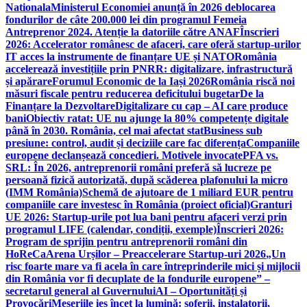
Nationala
Ministerul Economiei anunță în 2026 deblocarea
fondurilor de câte 200.000 lei din programul Femeia
Antreprenor 2024. Atenție la datoriile către ANAF
Înscrieri
2026: Accelerator românesc de afaceri, care oferă startup-urilor
IT acces la instrumente de finanțare UE și NATO
România
accelerează investițiile prin PNRR: digitalizare, infrastructură
și apărare
Forumul Economic de la Iași 2026
România riscă noi
măsuri fiscale pentru reducerea deficitului bugetar
De la
Finanțare la Dezvoltare
Digitalizare cu cap – AI care produce
bani
Obiectiv ratat: UE nu ajunge la 80% competențe digitale
până în 2030. România, cel mai afectat stat
Business sub
presiune: control, audit și deciziile care fac diferența
Companiile
europene declanșează concedieri. Motivele invocate
PFA vs.
SRL: În 2026, antreprenorii români preferă să lucreze pe
persoană fizică autorizată, după scăderea plafonului la micro
(IMM România)
Schemă de ajutoare de 1 miliard EUR pentru
companiile care investesc în România (proiect oficial)
Granturi
UE 2026: Startup-urile pot lua bani pentru afaceri verzi prin
programul LIFE (calendar, condiții, exemple)
Înscrieri 2026:
Program de sprijin pentru antreprenorii români din
HoReCa
Arena Urșilor – Preaccelerare Startup-uri 2026
„Un
risc foarte mare va fi acela în care întreprinderile mici și mijlocii
din România vor fi decuplate de la fondurile europene” –
secretarul general al Guvernului
AI – Oportunități și
Provocări
Meseriile ies încet la lumină: şoferii, instalatorii,