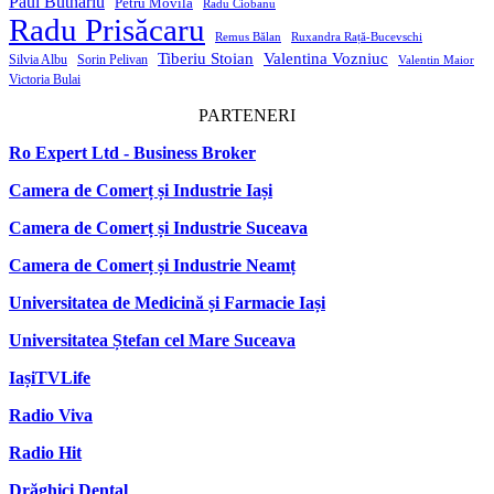
Paul Butnariu
Petru Movilă
Radu Ciobanu
Radu Prisăcaru
Remus Bălan
Ruxandra Rață-Bucevschi
Tiberiu Stoian
Valentina Vozniuc
Silvia Albu
Sorin Pelivan
Valentin Maior
Victoria Bulai
PARTENERI
Ro Expert Ltd - Business Broker
Camera de Comerț și Industrie Iași
Camera de Comerț și Industrie Suceava
Camera de Comerț și Industrie Neamț
Universitatea de Medicină și Farmacie Iași
Universitatea Ștefan cel Mare Suceava
IașiTVLife
Radio Viva
Radio Hit
Drăghici Dental