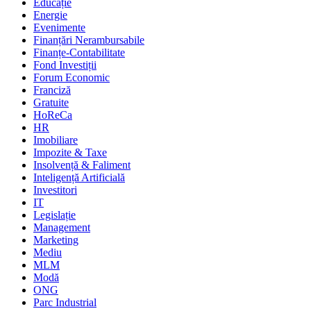
Educație
Energie
Evenimente
Finanțări Nerambursabile
Finanțe-Contabilitate
Fond Investiții
Forum Economic
Franciză
Gratuite
HoReCa
HR
Imobiliare
Impozite & Taxe
Insolvență & Faliment
Inteligență Artificială
Investitori
IT
Legislație
Management
Marketing
Mediu
MLM
Modă
ONG
Parc Industrial