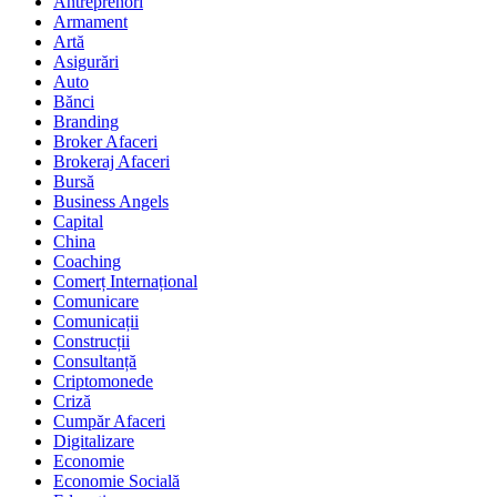
Antreprenori
Armament
Artă
Asigurări
Auto
Bănci
Branding
Broker Afaceri
Brokeraj Afaceri
Bursă
Business Angels
Capital
China
Coaching
Comerț Internațional
Comunicare
Comunicații
Construcții
Consultanță
Criptomonede
Criză
Cumpăr Afaceri
Digitalizare
Economie
Economie Socială