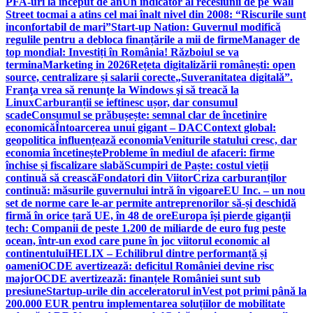
PFA-uri la început de an
Un indicator al recesiunii de pe Wall
Street tocmai a atins cel mai înalt nivel din 2008: “Riscurile sunt
inconfortabil de mari”
Start-up Nation: Guvernul modifică
regulile pentru a debloca finanțările a mii de firme
Manager de
top mondial: Investiți în România! Războiul se va
termina
Marketing in 2026
Rețeta digitalizării românești: open
source, centralizare și salarii corecte
„Suveranitatea digitală”.
Franţa vrea să renunţe la Windows şi să treacă la
Linux
Carburanții se ieftinesc ușor, dar consumul
scade
Consumul se prăbușește: semnal clar de încetinire
economică
Întoarcerea unui gigant – DAC
Context global:
geopolitica influențează economia
Veniturile statului cresc, dar
economia încetinește
Probleme în mediul de afaceri: firme
închise și fiscalizare slabă
Scumpiri de Paște: costul vieții
continuă să crească
Fondatori din Viitor
Criza carburanților
continuă: măsurile guvernului intră în vigoare
EU Inc. – un nou
set de norme care le-ar permite antreprenorilor să-și deschidă
firmă în orice țară UE, în 48 de ore
Europa îşi pierde giganţii
tech: Companii de peste 1.200 de miliarde de euro fug peste
ocean, într-un exod care pune în joc viitorul economic al
continentului
HELIX – Echilibrul dintre performanță și
oameni
OCDE avertizează: deficitul României devine risc
major
OCDE avertizează: finanțele României sunt sub
presiune
Startup-urile din acceleratorul inVest pot primi până la
200.000 EUR pentru implementarea soluțiilor de mobilitate