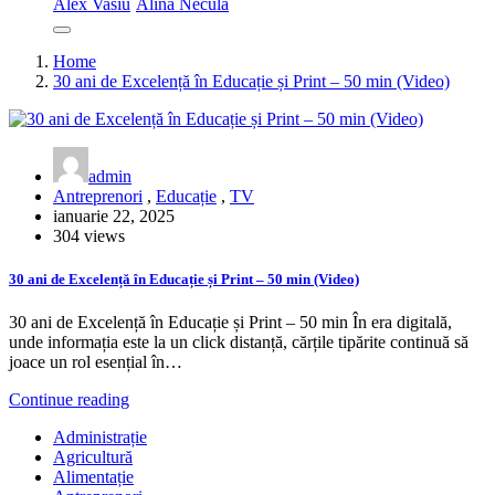
Alex Vasiu
Alina Necula
Home
30 ani de Excelență în Educație și Print – 50 min (Video)
admin
Antreprenori
,
Educație
,
TV
ianuarie 22, 2025
304 views
30 ani de Excelență în Educație și Print – 50 min (Video)
30 ani de Excelență în Educație și Print – 50 min În era digitală,
unde informația este la un click distanță, cărțile tipărite continuă să
joace un rol esențial în…
Continue reading
Administrație
Agricultură
Alimentație