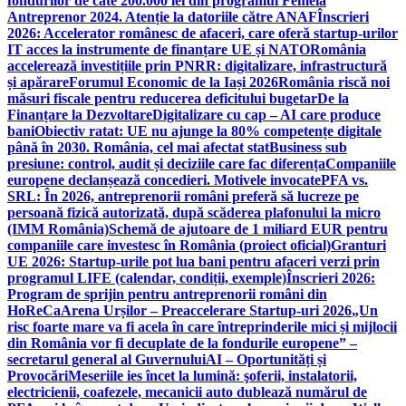
fondurilor de câte 200.000 lei din programul Femeia
Antreprenor 2024. Atenție la datoriile către ANAF
Înscrieri
2026: Accelerator românesc de afaceri, care oferă startup-urilor
IT acces la instrumente de finanțare UE și NATO
România
accelerează investițiile prin PNRR: digitalizare, infrastructură
și apărare
Forumul Economic de la Iași 2026
România riscă noi
măsuri fiscale pentru reducerea deficitului bugetar
De la
Finanțare la Dezvoltare
Digitalizare cu cap – AI care produce
bani
Obiectiv ratat: UE nu ajunge la 80% competențe digitale
până în 2030. România, cel mai afectat stat
Business sub
presiune: control, audit și deciziile care fac diferența
Companiile
europene declanșează concedieri. Motivele invocate
PFA vs.
SRL: În 2026, antreprenorii români preferă să lucreze pe
persoană fizică autorizată, după scăderea plafonului la micro
(IMM România)
Schemă de ajutoare de 1 miliard EUR pentru
companiile care investesc în România (proiect oficial)
Granturi
UE 2026: Startup-urile pot lua bani pentru afaceri verzi prin
programul LIFE (calendar, condiții, exemple)
Înscrieri 2026:
Program de sprijin pentru antreprenorii români din
HoReCa
Arena Urșilor – Preaccelerare Startup-uri 2026
„Un
risc foarte mare va fi acela în care întreprinderile mici și mijlocii
din România vor fi decuplate de la fondurile europene” –
secretarul general al Guvernului
AI – Oportunități și
Provocări
Meseriile ies încet la lumină: şoferii, instalatorii,
electricienii, coafezele, mecanicii auto dublează numărul de