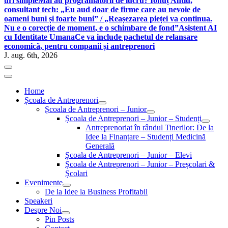
uri simple
Mai au programatorii de lucru? Ionuț Antiu,
consultant tech: „Eu aud doar de firme care au nevoie de
oameni buni și foarte buni” / „Reașezarea pieței va continua.
Nu e o corecție de moment, e o schimbare de fond”
Asistent AI
cu Identitate Umana
Ce va include pachetul de relansare
economică, pentru companii și antreprenori
J. aug. 6th, 2026
Home
Școala de Antreprenori
Școala de Antreprenori – Junior
Școala de Antreprenori – Junior – Studenți
Antreprenoriat în rândul Tinerilor: De la
Idee la Finanțare – Studenți Medicină
Generală
Școala de Antreprenori – Junior – Elevi
Școala de Antreprenori – Junior – Preșcolari &
Școlari
Evenimente
De la Idee la Business Profitabil
Speakeri
Despre Noi
Pin Posts