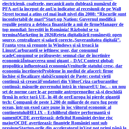
electricienii, coafezele, mecanicii auto dublează numărul de
PFA-uri la început de an
Un indicator al recesiunii de pe Wall
Street tocmai a atins cel mai înalt nivel din 2008: “Riscurile sunt
inconfortabil de mari”
Start-up Nation: Guvernul modifică
regulile pentru a debloca finanțările a mii de firme
Manager de
top mondial: Investiți în România! Războiul se va
termina
Marketing in 2026
Rețeta digitalizării românești: open
source, centralizare și salarii corecte
„Suveranitatea digitală”.
Franţa vrea să renunţe la Windows şi să treacă la
Linux
Carburanții se ieftinesc ușor, dar consumul
scade
Consumul se prăbușește: semnal clar de încetinire
economică
Întoarcerea unui gigant – DAC
Context global:
geopolitica influențează economia
Veniturile statului cresc, dar
economia încetinește
Probleme în mediul de afaceri: firme
închise și fiscalizare slabă
Scumpiri de Paște: costul vieții
continuă să crească
Fondatori din Viitor
Criza carburanților
continuă: măsurile guvernului intră în vigoare
EU Inc. – un nou
set de norme care le-ar permite antreprenorilor să-și deschidă
firmă în orice țară UE, în 48 de ore
Europa îşi pierde giganţii
tech: Companii de peste 1.200 de miliarde de euro fug peste
ocean, într-un exod care pune în joc viitorul economic al
continentului
HELIX – Echilibrul dintre performanță și
oameni
OCDE avertizează: deficitul României devine risc
major
OCDE avertizează: finanțele României sunt sub
presiune
Startup-urile din acceleratorul inVest pot primi până la