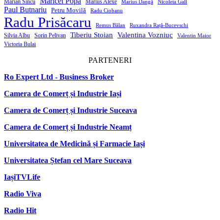
Maricel Popa
Marian Sîncu
Marius Alexe
Marius Dangă
Nicoleta Gall
Paul Butnariu
Petru Movilă
Radu Ciobanu
Radu Prisăcaru
Remus Bălan
Ruxandra Rață-Bucevschi
Tiberiu Stoian
Valentina Vozniuc
Silvia Albu
Sorin Pelivan
Valentin Maior
Victoria Bulai
PARTENERI
Ro Expert Ltd - Business Broker
Camera de Comerț și Industrie Iași
Camera de Comerț și Industrie Suceava
Camera de Comerț și Industrie Neamț
Universitatea de Medicină și Farmacie Iași
Universitatea Ștefan cel Mare Suceava
IașiTVLife
Radio Viva
Radio Hit