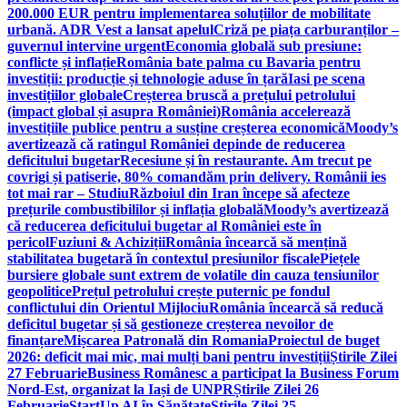
200.000 EUR pentru implementarea soluțiilor de mobilitate
urbană. ADR Vest a lansat apelul
Criză pe piața carburanților –
guvernul intervine urgent
Economia globală sub presiune:
conflicte și inflație
România bate palma cu Bavaria pentru
investiții: producție și tehnologie aduse în țară
Iasi pe scena
investițiilor globale
Creșterea bruscă a prețului petrolului
(impact global și asupra României)
România accelerează
investițiile publice pentru a susține creșterea economică
Moody’s
avertizează că ratingul României depinde de reducerea
deficitului bugetar
Recesiune și în restaurante. Am trecut pe
covrigi și patiserie, 80% comandăm prin delivery. Românii ies
tot mai rar – Studiu
Războiul din Iran începe să afecteze
prețurile combustibililor și inflația globală
Moody’s avertizează
că reducerea deficitului bugetar al României este în
pericol
Fuziuni & Achiziții
România încearcă să mențină
stabilitatea bugetară în contextul presiunilor fiscale
Piețele
bursiere globale sunt extrem de volatile din cauza tensiunilor
geopolitice
Prețul petrolului crește puternic pe fondul
conflictului din Orientul Mijlociu
România încearcă să reducă
deficitul bugetar și să gestioneze creșterea nevoilor de
finanțare
Mișcarea Patronală din Romania
Proiectul de buget
2026: deficit mai mic, mai mulți bani pentru investiții
Știrile Zilei
27 Februarie
Business Românesc a participat la Business Forum
Nord-Est, organizat la Iași de UNPR
Știrile Zilei 26
Februarie
StartUp AI în Sănătate
Știrile Zilei 25