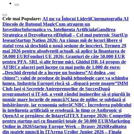
Cele mai Populare:
AI nu va Înlocui Liderii
Cinematografia AI
Dincolo de Butonul Magic
Cum atragem un
Investitor
Informatica vs. Inteligenta Artificiala
Gandirea
Strategica si Dezvoltarea ei
Digitail – Cel mai puternic StartUp
Iesean
Startup Nation 2026: Au rămas mii de locuri libere și
statul vrea să deschidă o nouă sesiune de înscrieri. Termen 29
mai 2026 pentru absolvenții actuali, să aplice la finanțarea de
50.000 EUR
Fonduri UE 2026: Granturi de câte 50.000 EUR
pentru PFA, SRL și alte ferme mici. Ghidul DR-14 propus de
AFIR
Ce afaceri poți începe cu mai puțin de 1.000 de euro:
„Deschid dreptul de a începe un business”
Al doilea „șoc
chinez”: valul de produse de înaltă tehnologie care va schimba
lumea. Industria Europei riscă să „dispară peste noapte”
IMM
Club Iași și Secretele Antreprenorilor de Succes
După
programatori şi IT-işti, a venit rândul inginerilor să-şi piardă în
număr mare locurile de muncă?
Clasa de mijloc se subţiază şi
îmbătrâneşte, iar economia suferă
CNBC: Încrederea publicului
în inteligenţa artificială se erodează, în timp ce Anthropic şi
OpenAI se pregătesc de listare
GITEX Europe 2026: Competiție
pentru startup-uri cu finanțări totale de 50.000 EUR
Marketing
Online in 2026
Startup Europe Week – Brasov 2026
Realitatea
din spatele muncii în IT
Arena Ursilor Junior 2026 – Finala