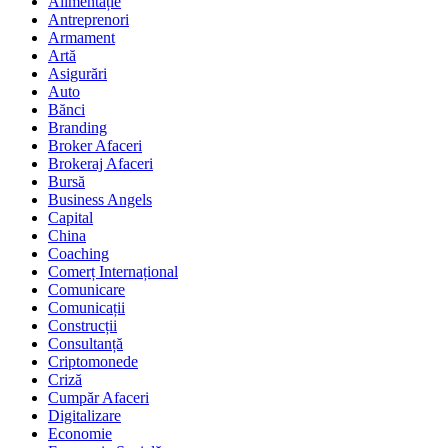
Alimentație
Antreprenori
Armament
Artă
Asigurări
Auto
Bănci
Branding
Broker Afaceri
Brokeraj Afaceri
Bursă
Business Angels
Capital
China
Coaching
Comerț Internațional
Comunicare
Comunicații
Construcții
Consultanță
Criptomonede
Criză
Cumpăr Afaceri
Digitalizare
Economie