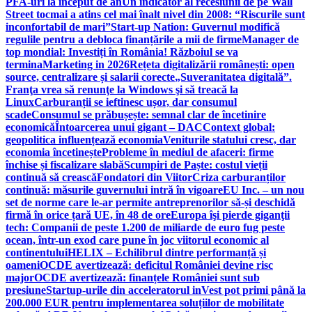
PFA-uri la început de an
Un indicator al recesiunii de pe Wall
Street tocmai a atins cel mai înalt nivel din 2008: “Riscurile sunt
inconfortabil de mari”
Start-up Nation: Guvernul modifică
regulile pentru a debloca finanțările a mii de firme
Manager de
top mondial: Investiți în România! Războiul se va
termina
Marketing in 2026
Rețeta digitalizării românești: open
source, centralizare și salarii corecte
„Suveranitatea digitală”.
Franţa vrea să renunţe la Windows şi să treacă la
Linux
Carburanții se ieftinesc ușor, dar consumul
scade
Consumul se prăbușește: semnal clar de încetinire
economică
Întoarcerea unui gigant – DAC
Context global:
geopolitica influențează economia
Veniturile statului cresc, dar
economia încetinește
Probleme în mediul de afaceri: firme
închise și fiscalizare slabă
Scumpiri de Paște: costul vieții
continuă să crească
Fondatori din Viitor
Criza carburanților
continuă: măsurile guvernului intră în vigoare
EU Inc. – un nou
set de norme care le-ar permite antreprenorilor să-și deschidă
firmă în orice țară UE, în 48 de ore
Europa îşi pierde giganţii
tech: Companii de peste 1.200 de miliarde de euro fug peste
ocean, într-un exod care pune în joc viitorul economic al
continentului
HELIX – Echilibrul dintre performanță și
oameni
OCDE avertizează: deficitul României devine risc
major
OCDE avertizează: finanțele României sunt sub
presiune
Startup-urile din acceleratorul inVest pot primi până la
200.000 EUR pentru implementarea soluțiilor de mobilitate