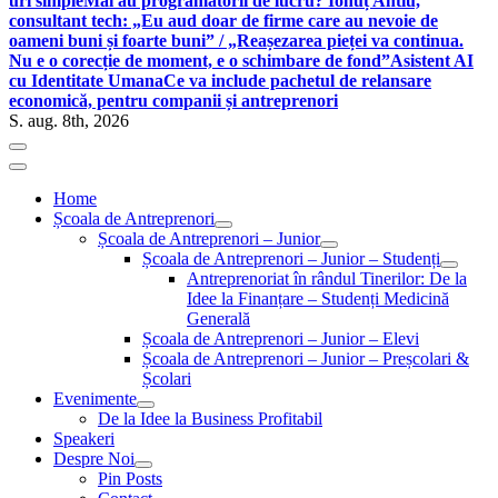
uri simple
Mai au programatorii de lucru? Ionuț Antiu,
consultant tech: „Eu aud doar de firme care au nevoie de
oameni buni și foarte buni” / „Reașezarea pieței va continua.
Nu e o corecție de moment, e o schimbare de fond”
Asistent AI
cu Identitate Umana
Ce va include pachetul de relansare
economică, pentru companii și antreprenori
S. aug. 8th, 2026
Home
Școala de Antreprenori
Școala de Antreprenori – Junior
Școala de Antreprenori – Junior – Studenți
Antreprenoriat în rândul Tinerilor: De la
Idee la Finanțare – Studenți Medicină
Generală
Școala de Antreprenori – Junior – Elevi
Școala de Antreprenori – Junior – Preșcolari &
Școlari
Evenimente
De la Idee la Business Profitabil
Speakeri
Despre Noi
Pin Posts