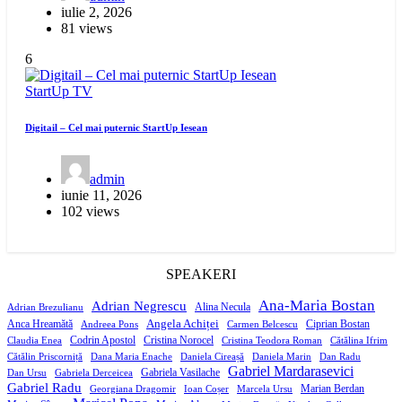
iulie 2, 2026
81 views
6
StartUp
TV
Digitail – Cel mai puternic StartUp Iesean
admin
iunie 11, 2026
102 views
SPEAKERI
Ana-Maria Bostan
Adrian Negrescu
Alina Necula
Adrian Brezulianu
Angela Achiței
Anca Hreamătă
Ciprian Bostan
Andreea Pons
Carmen Belcescu
Codrin Apostol
Cristina Norocel
Claudia Enea
Cristina Teodora Roman
Cătălina Ifrim
Cătălin Priscorniță
Dana Maria Enache
Daniela Cireașă
Daniela Marin
Dan Radu
Gabriel Mardarasevici
Gabriela Vasilache
Dan Ursu
Gabriela Derceicea
Gabriel Radu
Marian Berdan
Georgiana Dragomir
Ioan Coșer
Marcela Ursu