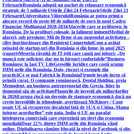
Februarie
România adoptă un pachet de relansare economică
strategic de 5 miliarde €
Știrile Zilei 24 Februarie
Știrile Zilei 23
Februarie
Universitatea Viitorului
România ar putea primi o
alocare-record de peste 60 de miliarde de euro în noul Cadru
Financiar Multianual 2028-2034
Afacerile care se prăbușesc în
România. De la profituri colosale, la faliment iminent
Mediul de
afaceri, sub presiune: Mii de firme și-au suspendat activitatea –
cifre îngrijorătoare din Registrul Comerțului
Cum a arătat
peisajul de startup-uri din România și din lume, în anul 2025
(raport)
Meseria râvnită de IT-iștii care caută noi joburi: „De
muncă este suficient, dar nu în birouri confortabile”
Business
Românesc la Iași TV Life
Greșelile juridice care costă scump
IMM-urile din România. Date, riscuri și exemple din
practică
Ce se mai Fabrică în România
Firmele locale încep să
prindă curaj. O companie românească, Dental Holding, preia
Memodent, un business antreprenorial din Grecia, lider în
domeniul său de activitate
Planurile de invesţii ale miliardarilor
în 2026
Europa riscă un deceniu de stagnare economică dacă nu
crește investițiile în tehnologie, avertizează McKinsey / Cum
poate UE să recupereze decalajul față de SUA și China
„Mama
tuturor acordurilor” este gata. India și UE au parafat
înțelegerea comercială care reprezintă un sfert din economia
mondială
Doar 22% dintre IMM-urile din România vând
online. Digitalizarea rămâne blocată la nivel de Facebook și site-