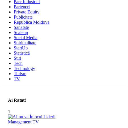
Parc Industrial
Parteneri
Private Equity
Publicitate
Republica Moldova
Sănătate
Scaleup
Social Media
Spiritualitate
StartUp
Statistică
Știri
Tech
Technology
Turism
TV
Ai Ratat!
1
Management
TV