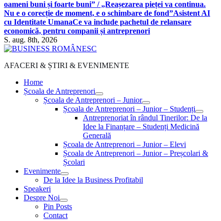
oameni buni și foarte buni” / „Reașezarea pieței va continua.
Nu e o corecție de moment, e o schimbare de fond”
Asistent AI
cu Identitate Umana
Ce va include pachetul de relansare
economică, pentru companii și antreprenori
S. aug. 8th, 2026
AFACERI & ȘTIRI & EVENIMENTE
Home
Școala de Antreprenori
Școala de Antreprenori – Junior
Școala de Antreprenori – Junior – Studenți
Antreprenoriat în rândul Tinerilor: De la
Idee la Finanțare – Studenți Medicină
Generală
Școala de Antreprenori – Junior – Elevi
Școala de Antreprenori – Junior – Preșcolari &
Școlari
Evenimente
De la Idee la Business Profitabil
Speakeri
Despre Noi
Pin Posts
Contact