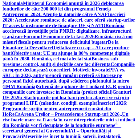
Nationala
Ministerul Economiei anunță în 2026 deblocarea
fondurilor de câte 200.000 lei din programul Femeia
Antreprenor 2024. Atenție la datoriile către ANAF
Înscrieri
2026: Accelerator românesc de afaceri, care oferă startup-urilor
IT acces la instrumente de finanțare UE și NATO
România
accelerează investițiile prin PNRR: digitalizare, infrastructură
și apărare
Forumul Economic de la Iași 2026
România riscă noi
măsuri fiscale pentru reducerea deficitului bugetar
De la
Finanțare la Dezvoltare
Digitalizare cu cap – AI care produce
bani
Obiectiv ratat: UE nu ajunge la 80% competențe digitale
până în 2030. România, cel mai afectat stat
Business sub
presiune: control, audit și deciziile care fac diferența
Companiile
europene declanșează concedieri. Motivele invocate
PFA vs.
SRL: În 2026, antreprenorii români preferă să lucreze pe
persoană fizică autorizată, după scăderea plafonului la micro
(IMM România)
Schemă de ajutoare de 1 miliard EUR pentru
companiile care investesc în România (proiect oficial)
Granturi
UE 2026: Startup-urile pot lua bani pentru afaceri verzi prin
programul LIFE (calendar, condiții, exemple)
Înscrieri 2026:
Program de sprijin pentru antreprenorii români din
HoReCa
Arena Urșilor – Preaccelerare Startup-uri 2026
„Un
risc foarte mare va fi acela în care întreprinderile mici și mijlocii
din România vor fi decuplate de la fondurile europene” –
secretarul general al Guvernului
AI – Oportunități și
Provocări
Meseriile ies încet la lumină: şoferii, instalatorii,