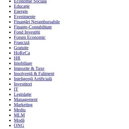
Economie Socială
Educație
Energie
Evenimente
Finanțări Nerambursabile
Finanțe-Contabilitate
Fond Investiții
Forum Economic
Franciză
Gratuite
HoReCa
HR
Imobiliare
Impozite & Taxe
Insolvență & Faliment
Inteligență Artificială
Investitori
IT
Legislație
Management
Marketing
Mediu
MLM
Modă
ONG