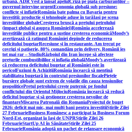
urbană. ADR Vest a lansat apelul
Criză pe piața carburanților –
guvernul intervine urgent
Economia globală sub presiune:
conflicte și inflație
România bate palma cu Bavaria pentru
investiții: producție și tehnologie aduse în țară
Iasi pe scena
investițiilor globale
Creșterea bruscă a prețului petrolului
(impact global și asupra României)
România accelerează
investițiile publice pentru a susține creșterea economică
Moody’s
avertizează că ratingul României depinde de reducerea
deficitului bugetar
Recesiune și în restaurante. Am trecut pe
covrigi și patiserie, 80% comandăm prin delivery. Românii ies
tot mai rar – Studiu
Războiul din Iran începe să afecteze
prețurile combustibililor și inflația globală
Moody’s avertizează
că reducerea deficitului bugetar al României este în
pericol
Fuziuni & Achiziții
România încearcă să mențină
stabilitatea bugetară în contextul presiunilor fiscale
Piețele
bursiere globale sunt extrem de volatile din cauza tensiunilor
geopolitice
Prețul petrolului crește puternic pe fondul
conflictului din Orientul Mijlociu
România încearcă să reducă
deficitul bugetar și să gestioneze creșterea nevoilor de
finanțare
Mișcarea Patronală din Romania
Proiectul de buget
2026: deficit mai mic, mai mulți bani pentru investiții
Știrile Zilei
27 Februarie
Business Românesc a participat la Business Forum
Nord-Est, organizat la Iași de UNPR
Știrile Zilei 26
Februarie
StartUp AI în Sănătate
Știrile Zilei 25
Februarie
România adoptă un pachet de relansare economică