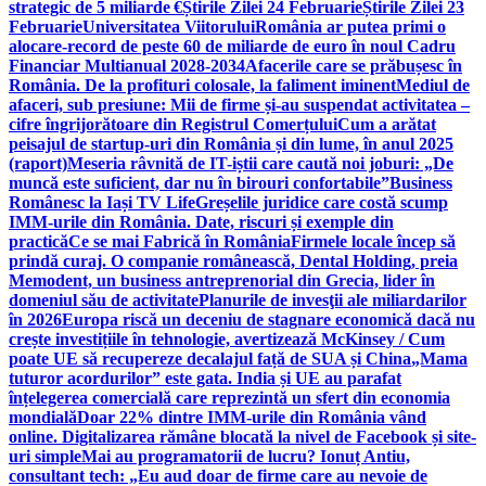
strategic de 5 miliarde €
Știrile Zilei 24 Februarie
Știrile Zilei 23
Februarie
Universitatea Viitorului
România ar putea primi o
alocare-record de peste 60 de miliarde de euro în noul Cadru
Financiar Multianual 2028-2034
Afacerile care se prăbușesc în
România. De la profituri colosale, la faliment iminent
Mediul de
afaceri, sub presiune: Mii de firme și-au suspendat activitatea –
cifre îngrijorătoare din Registrul Comerțului
Cum a arătat
peisajul de startup-uri din România și din lume, în anul 2025
(raport)
Meseria râvnită de IT-iștii care caută noi joburi: „De
muncă este suficient, dar nu în birouri confortabile”
Business
Românesc la Iași TV Life
Greșelile juridice care costă scump
IMM-urile din România. Date, riscuri și exemple din
practică
Ce se mai Fabrică în România
Firmele locale încep să
prindă curaj. O companie românească, Dental Holding, preia
Memodent, un business antreprenorial din Grecia, lider în
domeniul său de activitate
Planurile de invesţii ale miliardarilor
în 2026
Europa riscă un deceniu de stagnare economică dacă nu
crește investițiile în tehnologie, avertizează McKinsey / Cum
poate UE să recupereze decalajul față de SUA și China
„Mama
tuturor acordurilor” este gata. India și UE au parafat
înțelegerea comercială care reprezintă un sfert din economia
mondială
Doar 22% dintre IMM-urile din România vând
online. Digitalizarea rămâne blocată la nivel de Facebook și site-
uri simple
Mai au programatorii de lucru? Ionuț Antiu,
consultant tech: „Eu aud doar de firme care au nevoie de