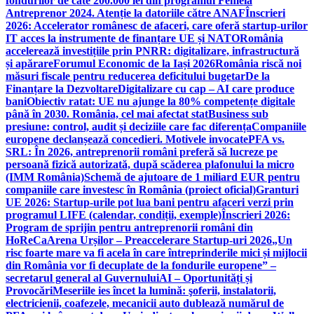
fondurilor de câte 200.000 lei din programul Femeia
Antreprenor 2024. Atenție la datoriile către ANAF
Înscrieri
2026: Accelerator românesc de afaceri, care oferă startup-urilor
IT acces la instrumente de finanțare UE și NATO
România
accelerează investițiile prin PNRR: digitalizare, infrastructură
și apărare
Forumul Economic de la Iași 2026
România riscă noi
măsuri fiscale pentru reducerea deficitului bugetar
De la
Finanțare la Dezvoltare
Digitalizare cu cap – AI care produce
bani
Obiectiv ratat: UE nu ajunge la 80% competențe digitale
până în 2030. România, cel mai afectat stat
Business sub
presiune: control, audit și deciziile care fac diferența
Companiile
europene declanșează concedieri. Motivele invocate
PFA vs.
SRL: În 2026, antreprenorii români preferă să lucreze pe
persoană fizică autorizată, după scăderea plafonului la micro
(IMM România)
Schemă de ajutoare de 1 miliard EUR pentru
companiile care investesc în România (proiect oficial)
Granturi
UE 2026: Startup-urile pot lua bani pentru afaceri verzi prin
programul LIFE (calendar, condiții, exemple)
Înscrieri 2026:
Program de sprijin pentru antreprenorii români din
HoReCa
Arena Urșilor – Preaccelerare Startup-uri 2026
„Un
risc foarte mare va fi acela în care întreprinderile mici și mijlocii
din România vor fi decuplate de la fondurile europene” –
secretarul general al Guvernului
AI – Oportunități și
Provocări
Meseriile ies încet la lumină: şoferii, instalatorii,
electricienii, coafezele, mecanicii auto dublează numărul de