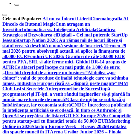
Cele mai Populare:
AI nu va Înlocui Liderii
Cinematografia AI
Dincolo de Butonul Magic
Cum atragem un
Investitor
Informatica vs. Inteligenta Artificiala
Gandirea
Strategica si Dezvoltarea ei
Digitail – Cel mai puternic StartUp
Iesean
Startup Nation 2026: Au rămas mii de locuri libere și
statul vrea să deschidă o nouă sesiune de înscrieri. Termen 29
mai 2026 pentru absolvenții actuali, să aplice la finanțarea de
50.000 EUR
Fonduri UE 2026: Granturi de câte 50.000 EUR
pentru PFA, SRL și alte ferme mici. Ghidul DR-14 propus de
AFIR
Ce afaceri poți începe cu mai puțin de 1.000 de euro:
„Deschid dreptul de a începe un business”
Al doilea „șoc
chinez”: valul de produse de înaltă tehnologie care va schimba
lumea. Industria Europei riscă să „dispară peste noapte”
IMM
Club Iași și Secretele Antreprenorilor de Succes
După
programatori şi IT-işti, a venit rândul inginerilor să-şi piardă în
număr mare locurile de muncă?
Clasa de mijloc se subţiază şi
îmbătrâneşte, iar economia suferă
CNBC: Încrederea publicului
în inteligenţa artificială se erodează, în timp ce Anthropic şi
OpenAI se pregătesc de listare
GITEX Europe 2026: Competiție
pentru startup-uri cu finanțări totale de 50.000 EUR
Marketing
Online in 2026
Startup Europe Week – Brasov 2026
Realitatea
din spatele muncii în IT
Arena Ursilor Junior 2026 – Finala