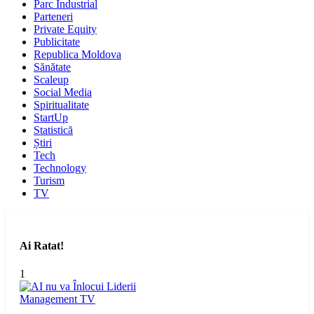
Parc Industrial
Parteneri
Private Equity
Publicitate
Republica Moldova
Sănătate
Scaleup
Social Media
Spiritualitate
StartUp
Statistică
Știri
Tech
Technology
Turism
TV
Ai Ratat!
1
Management
TV