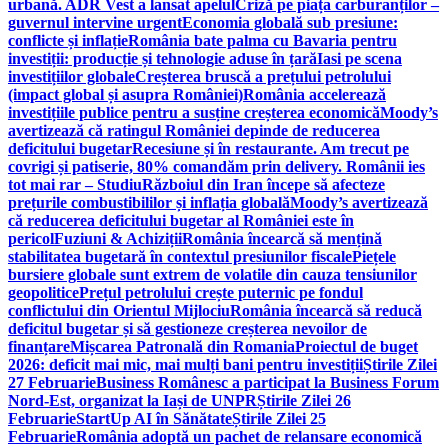
urbană. ADR Vest a lansat apelul
Criză pe piața carburanților –
guvernul intervine urgent
Economia globală sub presiune:
conflicte și inflație
România bate palma cu Bavaria pentru
investiții: producție și tehnologie aduse în țară
Iasi pe scena
investițiilor globale
Creșterea bruscă a prețului petrolului
(impact global și asupra României)
România accelerează
investițiile publice pentru a susține creșterea economică
Moody’s
avertizează că ratingul României depinde de reducerea
deficitului bugetar
Recesiune și în restaurante. Am trecut pe
covrigi și patiserie, 80% comandăm prin delivery. Românii ies
tot mai rar – Studiu
Războiul din Iran începe să afecteze
prețurile combustibililor și inflația globală
Moody’s avertizează
că reducerea deficitului bugetar al României este în
pericol
Fuziuni & Achiziții
România încearcă să mențină
stabilitatea bugetară în contextul presiunilor fiscale
Piețele
bursiere globale sunt extrem de volatile din cauza tensiunilor
geopolitice
Prețul petrolului crește puternic pe fondul
conflictului din Orientul Mijlociu
România încearcă să reducă
deficitul bugetar și să gestioneze creșterea nevoilor de
finanțare
Mișcarea Patronală din Romania
Proiectul de buget
2026: deficit mai mic, mai mulți bani pentru investiții
Știrile Zilei
27 Februarie
Business Românesc a participat la Business Forum
Nord-Est, organizat la Iași de UNPR
Știrile Zilei 26
Februarie
StartUp AI în Sănătate
Știrile Zilei 25
Februarie
România adoptă un pachet de relansare economică