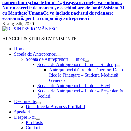
oameni buni și foarte buni” / „Reașezarea pieței va continua.
Nu e o corecție de moment, e o schimbare de fond”
Asistent AI
cu Identitate Umana
Ce va include pachetul de relansare
economică, pentru companii și antreprenori
S. aug. 8th, 2026
AFACERI & ȘTIRI & EVENIMENTE
Home
Școala de Antreprenori
Școala de Antreprenori – Junior
Școala de Antreprenori – Junior – Studenți
Antreprenoriat în rândul Tinerilor: De la
Idee la Finanțare – Studenți Medicină
Generală
Școala de Antreprenori – Junior – Elevi
Școala de Antreprenori – Junior – Preșcolari &
Școlari
Evenimente
De la Idee la Business Profitabil
Speakeri
Despre Noi
Pin Posts
Contact