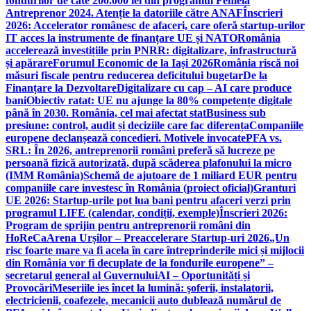
fondurilor de câte 200.000 lei din programul Femeia
Antreprenor 2024. Atenție la datoriile către ANAF
Înscrieri
2026: Accelerator românesc de afaceri, care oferă startup-urilor
IT acces la instrumente de finanțare UE și NATO
România
accelerează investițiile prin PNRR: digitalizare, infrastructură
și apărare
Forumul Economic de la Iași 2026
România riscă noi
măsuri fiscale pentru reducerea deficitului bugetar
De la
Finanțare la Dezvoltare
Digitalizare cu cap – AI care produce
bani
Obiectiv ratat: UE nu ajunge la 80% competențe digitale
până în 2030. România, cel mai afectat stat
Business sub
presiune: control, audit și deciziile care fac diferența
Companiile
europene declanșează concedieri. Motivele invocate
PFA vs.
SRL: În 2026, antreprenorii români preferă să lucreze pe
persoană fizică autorizată, după scăderea plafonului la micro
(IMM România)
Schemă de ajutoare de 1 miliard EUR pentru
companiile care investesc în România (proiect oficial)
Granturi
UE 2026: Startup-urile pot lua bani pentru afaceri verzi prin
programul LIFE (calendar, condiții, exemple)
Înscrieri 2026:
Program de sprijin pentru antreprenorii români din
HoReCa
Arena Urșilor – Preaccelerare Startup-uri 2026
„Un
risc foarte mare va fi acela în care întreprinderile mici și mijlocii
din România vor fi decuplate de la fondurile europene” –
secretarul general al Guvernului
AI – Oportunități și
Provocări
Meseriile ies încet la lumină: şoferii, instalatorii,
electricienii, coafezele, mecanicii auto dublează numărul de