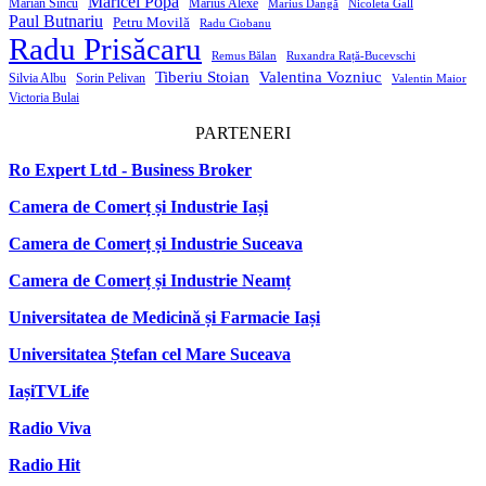
Maricel Popa
Marian Sîncu
Marius Alexe
Marius Dangă
Nicoleta Gall
Paul Butnariu
Petru Movilă
Radu Ciobanu
Radu Prisăcaru
Remus Bălan
Ruxandra Rață-Bucevschi
Tiberiu Stoian
Valentina Vozniuc
Silvia Albu
Sorin Pelivan
Valentin Maior
Victoria Bulai
PARTENERI
Ro Expert Ltd - Business Broker
Camera de Comerț și Industrie Iași
Camera de Comerț și Industrie Suceava
Camera de Comerț și Industrie Neamț
Universitatea de Medicină și Farmacie Iași
Universitatea Ștefan cel Mare Suceava
IașiTVLife
Radio Viva
Radio Hit