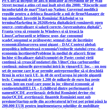
PFA-uri la început de an
Un indicator al recesiunii de pe Wall
Street tocmai a atins cel mai înalt nivel din 2008: “Riscurile sunt
inconfortabil de mari”
Start-up Nation: Guvernul modifică
regulile pentru a debloca finanțările a mii de firme
Manager de
top mondial: Investiți în România! Războiul se va
termina
Marketing in 2026
Rețeta digitalizării românești: open
source, centralizare și salarii corecte
„Suveranitatea digitală”.
Franţa vrea să renunţe la Windows şi să treacă la
Linux
Carburanții se ieftinesc ușor, dar consumul
scade
Consumul se prăbușește: semnal clar de încetinire
economică
Întoarcerea unui gigant – DAC
Context global:
geopolitica influențează economia
Veniturile statului cresc, dar
economia încetinește
Probleme în mediul de afaceri: firme
închise și fiscalizare slabă
Scumpiri de Paște: costul vieții
continuă să crească
Fondatori din Viitor
Criza carburanților
continuă: măsurile guvernului intră în vigoare
EU Inc. – un nou
set de norme care le-ar permite antreprenorilor să-și deschidă
firmă în orice țară UE, în 48 de ore
Europa îşi pierde giganţii
tech: Companii de peste 1.200 de miliarde de euro fug peste
ocean, într-un exod care pune în joc viitorul economic al
continentului
HELIX – Echilibrul dintre performanță și
oameni
OCDE avertizează: deficitul României devine risc
major
OCDE avertizează: finanțele României sunt sub
presiune
Startup-urile din acceleratorul inVest pot primi până la
200.000 EUR pentru implementarea soluțiilor de mobilitate