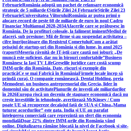
Februarie
România adoptă un pachet de relansare economică
strategic de 5 miliarde €
Știrile Zilei 24 Februarie
Știrile Zilei 23
Februarie
Universitatea Viitorului
România ar putea primi o
alocare-record de peste 60 de miliarde de euro în noul Cadru
Financiar Multianual 2028-2034
Afacerile care se prăbușesc în
România. De la profituri colosale, la faliment iminent
Mediul de
afaceri, sub presiune: Mii de firme și-au suspendat activitatea –
cifre îngrijorătoare din Registrul Comerțului
Cum a arătat
peisajul de startup-uri din România și din lume, în anul 2025
(raport)
Meseria râvnită de IT-iștii care caută noi joburi: „De
muncă este suficient, dar nu în birouri confortabile”
Business
Românesc la Iași TV Life
Greșelile juridice care costă scump
IMM-urile din România. Date, riscuri și exemple din
practică
Ce se mai Fabrică în România
Firmele locale încep să
prindă curaj. O companie românească, Dental Holding, preia
Memodent, un business antreprenorial din Grecia, lider în
domeniul său de activitate
Planurile de invesţii ale miliardarilor
în 2026
Europa riscă un deceniu de stagnare economică dacă nu
crește investițiile în tehnologie, avertizează McKinsey / Cum
poate UE să recupereze decalajul față de SUA și China
„Mama
tuturor acordurilor” este gata. India și UE au parafat
înțelegerea comercială care reprezintă un sfert din economia
mondială
Doar 22% dintre IMM-urile din România vând
online. Digitalizarea rămâne blocată la nivel de Facebook și site-