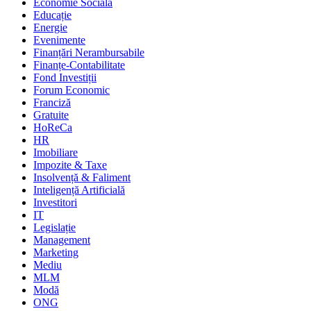
Economie Socială
Educație
Energie
Evenimente
Finanțări Nerambursabile
Finanțe-Contabilitate
Fond Investiții
Forum Economic
Franciză
Gratuite
HoReCa
HR
Imobiliare
Impozite & Taxe
Insolvență & Faliment
Inteligență Artificială
Investitori
IT
Legislație
Management
Marketing
Mediu
MLM
Modă
ONG