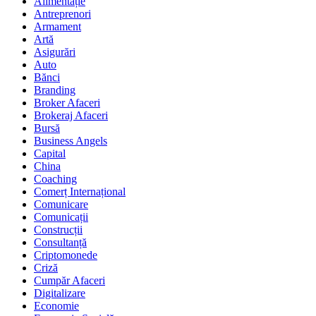
Alimentație
Antreprenori
Armament
Artă
Asigurări
Auto
Bănci
Branding
Broker Afaceri
Brokeraj Afaceri
Bursă
Business Angels
Capital
China
Coaching
Comerț Internațional
Comunicare
Comunicații
Construcții
Consultanță
Criptomonede
Criză
Cumpăr Afaceri
Digitalizare
Economie