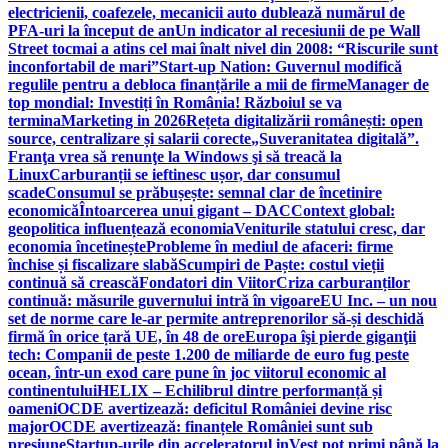
electricienii, coafezele, mecanicii auto dublează numărul de
PFA-uri la început de an
Un indicator al recesiunii de pe Wall
Street tocmai a atins cel mai înalt nivel din 2008: “Riscurile sunt
inconfortabil de mari”
Start-up Nation: Guvernul modifică
regulile pentru a debloca finanțările a mii de firme
Manager de
top mondial: Investiți în România! Războiul se va
termina
Marketing in 2026
Rețeta digitalizării românești: open
source, centralizare și salarii corecte
„Suveranitatea digitală”.
Franţa vrea să renunţe la Windows şi să treacă la
Linux
Carburanții se ieftinesc ușor, dar consumul
scade
Consumul se prăbușește: semnal clar de încetinire
economică
Întoarcerea unui gigant – DAC
Context global:
geopolitica influențează economia
Veniturile statului cresc, dar
economia încetinește
Probleme în mediul de afaceri: firme
închise și fiscalizare slabă
Scumpiri de Paște: costul vieții
continuă să crească
Fondatori din Viitor
Criza carburanților
continuă: măsurile guvernului intră în vigoare
EU Inc. – un nou
set de norme care le-ar permite antreprenorilor să-și deschidă
firmă în orice țară UE, în 48 de ore
Europa îşi pierde giganţii
tech: Companii de peste 1.200 de miliarde de euro fug peste
ocean, într-un exod care pune în joc viitorul economic al
continentului
HELIX – Echilibrul dintre performanță și
oameni
OCDE avertizează: deficitul României devine risc
major
OCDE avertizează: finanțele României sunt sub
presiune
Startup-urile din acceleratorul inVest pot primi până la