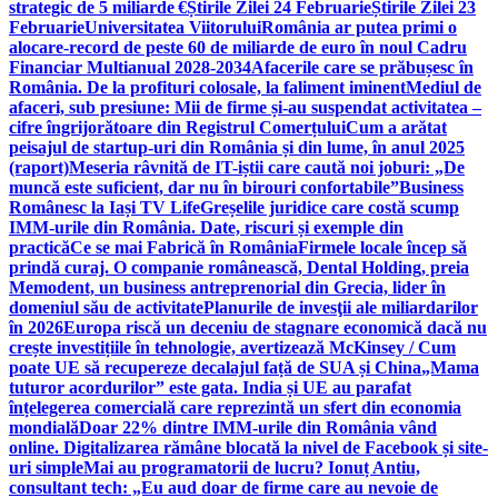
strategic de 5 miliarde €
Știrile Zilei 24 Februarie
Știrile Zilei 23
Februarie
Universitatea Viitorului
România ar putea primi o
alocare-record de peste 60 de miliarde de euro în noul Cadru
Financiar Multianual 2028-2034
Afacerile care se prăbușesc în
România. De la profituri colosale, la faliment iminent
Mediul de
afaceri, sub presiune: Mii de firme și-au suspendat activitatea –
cifre îngrijorătoare din Registrul Comerțului
Cum a arătat
peisajul de startup-uri din România și din lume, în anul 2025
(raport)
Meseria râvnită de IT-iștii care caută noi joburi: „De
muncă este suficient, dar nu în birouri confortabile”
Business
Românesc la Iași TV Life
Greșelile juridice care costă scump
IMM-urile din România. Date, riscuri și exemple din
practică
Ce se mai Fabrică în România
Firmele locale încep să
prindă curaj. O companie românească, Dental Holding, preia
Memodent, un business antreprenorial din Grecia, lider în
domeniul său de activitate
Planurile de invesţii ale miliardarilor
în 2026
Europa riscă un deceniu de stagnare economică dacă nu
crește investițiile în tehnologie, avertizează McKinsey / Cum
poate UE să recupereze decalajul față de SUA și China
„Mama
tuturor acordurilor” este gata. India și UE au parafat
înțelegerea comercială care reprezintă un sfert din economia
mondială
Doar 22% dintre IMM-urile din România vând
online. Digitalizarea rămâne blocată la nivel de Facebook și site-
uri simple
Mai au programatorii de lucru? Ionuț Antiu,
consultant tech: „Eu aud doar de firme care au nevoie de