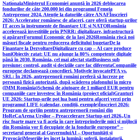
Nationala
Ministerul Economiei anunță în 2026 deblocarea
fondurilor de câte 200.000 lei din programul Femeia
Antreprenor 2024. Atenție la datoriile către ANAF
Înscrieri
2026: Accelerator românesc de afaceri, care oferă startup-urilor
IT acces la instrumente de finanțare UE și NATO
România
accelerează investițiile prin PNRR: digitalizare, infrastructură
și apărare
Forumul Economic de la Iași 2026
România riscă noi
măsuri fiscale pentru reducerea deficitului bugetar
De la
Finanțare la Dezvoltare
Digitalizare cu cap – AI care produce
bani
Obiectiv ratat: UE nu ajunge la 80% competențe digitale
până în 2030. România, cel mai afectat stat
Business sub
presiune: control, audit și deciziile care fac diferența
Companiile
europene declanșează concedieri. Motivele invocate
PFA vs.
SRL: În 2026, antreprenorii români preferă să lucreze pe
persoană fizică autorizată, după scăderea plafonului la micro
(IMM România)
Schemă de ajutoare de 1 miliard EUR pentru
companiile care investesc în România (proiect oficial)
Granturi
UE 2026: Startup-urile pot lua bani pentru afaceri verzi prin
programul LIFE (calendar, condiții, exemple)
Înscrieri 2026:
Program de sprijin pentru antreprenorii români din
HoReCa
Arena Urșilor – Preaccelerare Startup-uri 2026
„Un
risc foarte mare va fi acela în care întreprinderile mici și mijlocii
din România vor fi decuplate de la fondurile europene” –
secretarul general al Guvernului
AI – Oportunități și
Provocări
Meseriile ies încet la lumină: şoferii, instalatorii,