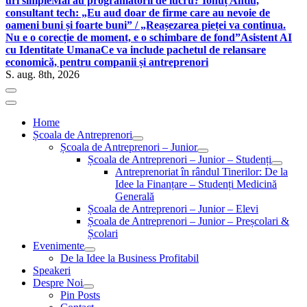
uri simple
Mai au programatorii de lucru? Ionuț Antiu,
consultant tech: „Eu aud doar de firme care au nevoie de
oameni buni și foarte buni” / „Reașezarea pieței va continua.
Nu e o corecție de moment, e o schimbare de fond”
Asistent AI
cu Identitate Umana
Ce va include pachetul de relansare
economică, pentru companii și antreprenori
S. aug. 8th, 2026
Home
Școala de Antreprenori
Școala de Antreprenori – Junior
Școala de Antreprenori – Junior – Studenți
Antreprenoriat în rândul Tinerilor: De la
Idee la Finanțare – Studenți Medicină
Generală
Școala de Antreprenori – Junior – Elevi
Școala de Antreprenori – Junior – Preșcolari &
Școlari
Evenimente
De la Idee la Business Profitabil
Speakeri
Despre Noi
Pin Posts