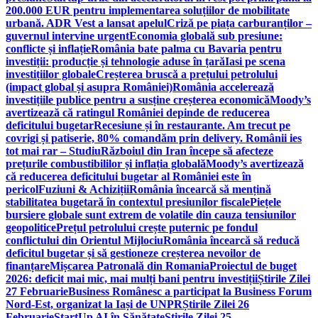
200.000 EUR pentru implementarea soluțiilor de mobilitate
urbană. ADR Vest a lansat apelul
Criză pe piața carburanților –
guvernul intervine urgent
Economia globală sub presiune:
conflicte și inflație
România bate palma cu Bavaria pentru
investiții: producție și tehnologie aduse în țară
Iasi pe scena
investițiilor globale
Creșterea bruscă a prețului petrolului
(impact global și asupra României)
România accelerează
investițiile publice pentru a susține creșterea economică
Moody’s
avertizează că ratingul României depinde de reducerea
deficitului bugetar
Recesiune și în restaurante. Am trecut pe
covrigi și patiserie, 80% comandăm prin delivery. Românii ies
tot mai rar – Studiu
Războiul din Iran începe să afecteze
prețurile combustibililor și inflația globală
Moody’s avertizează
că reducerea deficitului bugetar al României este în
pericol
Fuziuni & Achiziții
România încearcă să mențină
stabilitatea bugetară în contextul presiunilor fiscale
Piețele
bursiere globale sunt extrem de volatile din cauza tensiunilor
geopolitice
Prețul petrolului crește puternic pe fondul
conflictului din Orientul Mijlociu
România încearcă să reducă
deficitul bugetar și să gestioneze creșterea nevoilor de
finanțare
Mișcarea Patronală din Romania
Proiectul de buget
2026: deficit mai mic, mai mulți bani pentru investiții
Știrile Zilei
27 Februarie
Business Românesc a participat la Business Forum
Nord-Est, organizat la Iași de UNPR
Știrile Zilei 26
Februarie
StartUp AI în Sănătate
Știrile Zilei 25