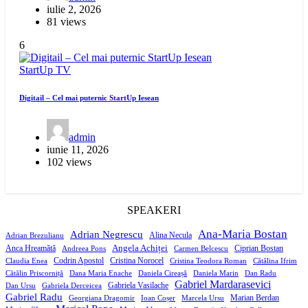
iulie 2, 2026
81 views
6
StartUp
TV
Digitail – Cel mai puternic StartUp Iesean
admin
iunie 11, 2026
102 views
SPEAKERI
Ana-Maria Bostan
Adrian Negrescu
Alina Necula
Adrian Brezulianu
Angela Achiței
Anca Hreamătă
Ciprian Bostan
Andreea Pons
Carmen Belcescu
Codrin Apostol
Cristina Norocel
Claudia Enea
Cristina Teodora Roman
Cătălina Ifrim
Cătălin Priscorniță
Dana Maria Enache
Daniela Cireașă
Daniela Marin
Dan Radu
Gabriel Mardarasevici
Gabriela Vasilache
Dan Ursu
Gabriela Derceicea
Gabriel Radu
Marian Berdan
Georgiana Dragomir
Ioan Coșer
Marcela Ursu